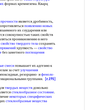
ких
формах кремнезема. Кварц
 прочности
является дробимость,
сопротивляться
появлению новых
е взаимного их соударения или
тся совокупностью таких свойств
ляться проникновению в него
—
свойство твердого тела
сохранять
апряжений
хрупкость —
свойство
е
без заметного
поглощения
ые смеси
повышает их адгезию к
елам за счет
улучшения
эпоксидные, резорцино- и
феноло-
ункциональными группами.
[c.191]
для
твердых веществ
довольно
вляется
стеклообразное состояние
.
личие
некоторых специфических
щих
стеклообразные вещества