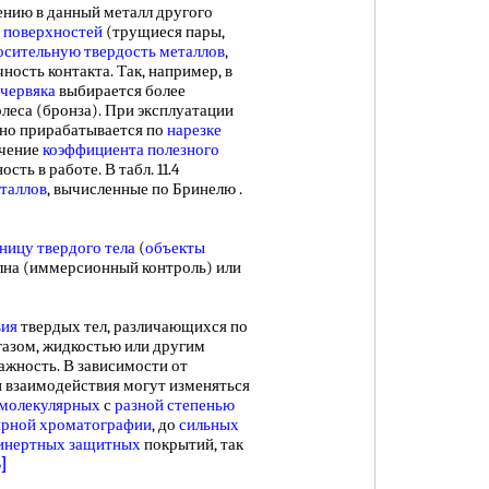
ию в данный металл другого
 поверхностей
(трущиеся пары,
осительную
твердость металлов
,
ность контакта. Так, например, в
 червяка
выбирается более
леса (бронза). При эксплуатации
но прирабатывается по
нарезке
чение
коэффициента полезного
сть в работе. В табл. 11.4
таллов
, вычисленные по Бринелю .
ницу твердого тела
(
объекты
лна (иммерсионный контроль) или
вия
твердых тел, различающихся по
(газом, жидкостью или другим
жность. В зависимости от
 взаимодействия могут изменяться
молекулярных
с
разной степенью
ярной хроматографии
, до
сильных
инертных защитных
покрытий, так
6]