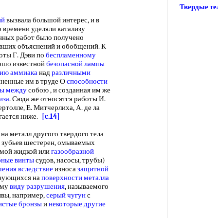
Твердые те
ий
вызвала большой интерес, и в
о времени уделяли катализу
нных работ было получено
вших объяснений и обобщений. К
оты Г. Дэви по
беспламенному
рошо известной
безопасной лампы
ию аммиака
над
различными
иненные им в труде О
способности
зы между
собою , и созданная им же
иза
. Сюда же относятся работы И.
ртолле, Е. Митчерлиха, А. де ла
агается ниже.
[c.14]
 металл другого твердого тела
 зубьев шестерен, омываемых
амой жидкой или
газообразной
бные винты
судов, насосы, трубы)
ения вследствие
износа
защитной
азующихся на
поверхности металла
ому
виду разрушения
, называемого
ивы, например,
серый чугун
с
истые бронзы
и
некоторые другие