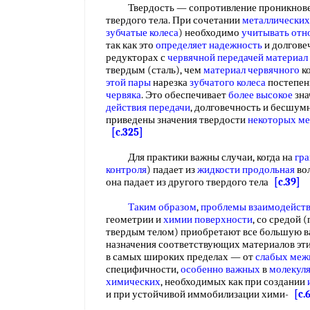
Твердость — сопротивление проникновен
твердого тела. При сочетании
металлических
зубчатые колеса
) необходимо
учитывать отн
так как это
определяет надежность
и долговеч
редукторах с
червячной передачей
материал
твердым (сталь), чем
материал червячного
ко
этой пары
нарезка
зубчатого колеса
постепен
червяка
. Это обеспечивает
более высокое
зна
действия передачи
, долговечность и бесшумно
приведены значения твердости
некоторых ме
[c.325]
Для практики важны случаи, когда на
гра
контроля
) падает из
жидкости продольная
во
она падает из другого твердого тела
[c.39]
Таким образом
,
проблемы взаимодейст
геометрии и
химии поверхности
, со средой 
твердым телом) приобретают все большую ва
назначения соответствующих материалов эти
в самых широких пределах — от
слабых меж
специфичности,
особенно важных
в
молекул
химических
, необходимых как при создании
и при устойчивой иммобилизации хими-
[c.