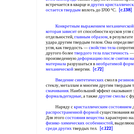
встречается в кварце и
других кристалличес
остается твердым
вплоть до 1700 °С.
[c.138]
Конкретным выражением
механической
которая зависит
от способности кусков угля 
отдельностей,
главным образом
, в результат
удара другим твердым телом. Она определяе
угля, как твердость —
свойство тела
сопротив
другого более
твердого тела пластичность
произведенную
деформацию после
снятия н
материала
разрушаться в
необратимой форм
механической
энергии.
[c.72]
Введение синтетических
смол в
резинов
стеклу, металлам и многим другим твердым т
смачивания
. Наибольший эффект оказывают 
формальдегидные
, а также
другие смолы
с ф
Наряду с
кристаллическим состоянием
распространенной формой
существования я
Для этого
состояния вещества
характерно на
физико-химических особенностей
, выделяю
среди других
твердых тел.
[c.122]