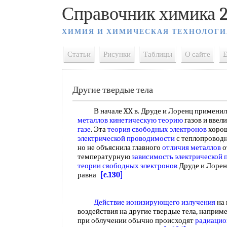
Справочник химика 2
ХИМИЯ И ХИМИЧЕСКАЯ ТЕХНОЛОГИ
Статьи
Рисунки
Таблицы
О сайте
E
Другие твердые тела
В начале XX в. Друде и Лоренц применил
металлов кинетическую теорию
газов и ввел
газе
. Эта
теория свободных электронов
хорош
электрической проводимости
с теплопроводн
но не объяснила главного
отличия металлов
о
температурную
зависимость электрической
теории свободных электронов
Друде и Лоре
равна
[c.130]
Действие ионизирующего излучения
на 
воздействия на другие твердые тела, наприм
при облучении обычно происходят
радиацио