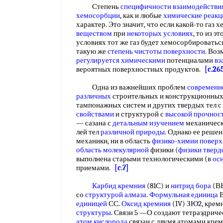
Степень
специфичности взаимодействи
хемосорбции
, как и любые
химические реакц
характер. Это значит, что если какой-то газ
веществом
при
некоторых условиях
, то из э
условиях тот же газ будет хемосорбировать
такую же
степень чистоты поверхности
. Во
регулируется химическими
потенциалами
вз
вероятных поверхностных продуктов.
[c.26
Одна из важнейших проблем
современн
различных
строительных и конструкционных 
тампонажных систем и других твердых тел 
свойствами
и структурой с
высокой прочнос
— сазана с
детальным изучением
механическ
лей тел
различной природы
. Однако ее решен
механики, ни в область
физико-химии поверх
область молекулярной
физики (
физики тверд
выполнена старыми технологическими (в
ос
приемами.
[c.7]
Карбид кремния
(81С) и
нитрид бора
(В
со
структурой алмаза
.
Формульная единица
В
единицей
СС.
Оксид кремния
(IV) ЗЮ2, крем
структуры
. Связи 5 —О создают тетраэдрич
атом кислорода
связан с двумя атомами кремн