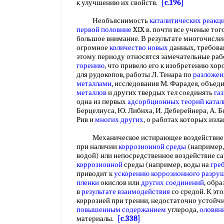
к улучшению их свойств.
[c.196]
Необъяснимость
каталитических реакц
первой половине
XIX в. почти все ученые тог
большое внимание. В результате многочисле
огромное
количество новых
данных, требова
этому периоду относятся замечательные раб
горению
, что привело его к изобретению хо
для рудокопов, работы Л. Тенара по
разложен
металлами
, исследования М. Фарадея, объед
металлов
и других твердых тел соединять
га
одна из первых
адсорбционных теорий катал
Берцелиуса, Ю. Либиха, И. Деберейнера, А. Бе
Рив и
многих других
, о работах которых изл
Механическое истирающее воздействие на
при наличии
коррозионной среды
(например,
водой) или непосредственное воздействие с
коррозионной
среды (например, воды на
гре
приводит к
ускорению коррозионного
разруш
пленки
окислов или
других соединений
, обр
в
результате взаимодействия
со средой. К эт
коррозией при трении, недостаточно устойч
повышенным содержанием
углерода,
оловян
материалы.
[c.338]