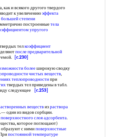
, как и всякого другого твердого
риводит к увеличению
эффекта
в
большей степени
имметрично построенные
тела
оэффициентом упругого
твердых тел
коэффициент
деляют
после предварительной
туемой.
[c.230]
озможности более
широкую сводку
лопроводности
чистых веществ
,
ениях теплопроводности
при
гих
твердых тел приведены в табл.
 виду следующее
[c.253]
растворенных веществ
из
раствора
.— один из видов сорбции.
л
поверхностного слоя адсорбента
.
ещества, которое поглощают)
 образуют с ними
поверхностные
 При
постоянной температуре