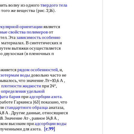
ть волну из одного
твердого тела
 того же вещества (рис. 2,16).
кулярной ориентации
является
ные свойства полимеров
от
тел. Эта
зависимость особенно
 материалах. В синтетических и
путем вытяжки осуществляется
бо двухосная (в пленочных п
ожняется
рядом особенностей
, и,
изотермам воды
довольно часто не
азывалось, что значение Лт=10,6 А ,
о
плотности жидкости
при 24°,
и
определения удельной
фата бария
при
адсорбции азота
.
аботе Гаркинса [63] показано, что
для
стандартного образца
анатаза,
4,8 А . Другие данные, относящиеся
8. Значение Ат-, равное 14,8 А ,
ишком высоким при
адсорбции воды
олученными для азота.
[c.99]