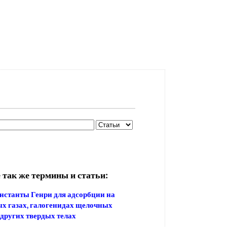
 так же термины и статьи:
нстанты Генри для адсорбции на
х газах, галогенидах щелочных
 других твердых телах