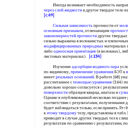
Иногда возникает необходимость направи
через
слой жидкости
в другое твердое тело из
[c.49]
Сильная зависимость
прочности от
моле
основным признаком
, отличающим
прочност
закономерностей прочности
других твердых 
сильно выражена в волокнистых и пленочных
модифицированных природных
материалах 
либо
одноосная ориентация
(в волокнах), ли
листовых материалах).
[c.134]
Изучение
адсорбции водяного пара
усл
по-видимому,
применение уравнения
БЭТ к
имеет
реальных оснований
. В работе [68] ук
рассчитанное с
помощью уравнения
(2.64) п
довольно хорошо согласуется с результатам
поверхности
образцов кварца, анатаза и
суль
Однако в опубликованной несколько позднее р
соответствие с результатами, полученными 
будет наблюдаться только, если принять Лт=1
к
этому твердому
телу, представлены в табл. 1
приводит в случае других твердых тел к сл
результатам по сравнению с результатами, п