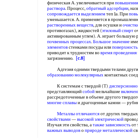
физическая А. увеличивается при
повышении
раствора
. Процесс,
обратный адсорбции
, на
сопровождается выделением
теп 1а. При
пов
уменьшается. А. применяется в промышленн
растворенных веществ
, для осушки и
очистки
противогазах), жидкостей (
этиловый спирт
о
активированным углем). А. играет большую 
почвенных процессах
.
Большое значение
име
элементов
стенками посуды или
поверхность
приводит к трудностям во
время проведения
загрязнению.
[c.8]
Адгезия одними твердыми телами других 
образованию молекулярных
контактных сое
К системам с твердой (Т)
дисперсионно
представляющий
собой
мельчайшие
включен
рассредоточенные в объеме другого твердог
многие сплавы
и драгоценные камни — рубин,
Металлы отличаются
от других твердых
свойствами
—
высокой электрической
провод
Изучая эти свойства, а
также зависимость
от 
важных выводов
о
природе металлической
св