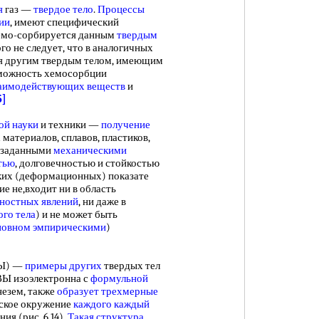
я
газ —
твердое тело
.
Процессы
ии
, имеют специфический
 хемо-сорбируется данным
твердым
того не следует, что в аналогичных
ся другим твердым телом, имеющим
зможность хемосорбции
аимодействующих веществ
и
5]
ой науки
и техники —
получение
материалов, сплавов, пластиков,
с заданными
механическими
тью
, долговечностью и стойкостью
их (деформационных) показате
ие не,входит ни в область
ностных явлений
, ни даже в
ого тела
) и не может быть
новном эмпирическими
)
Ы) —
примеры других
твердых тел
Ы изоэлектронна с
формульной
незем, также
образует трехмерные
еское окружение
каждого каждый
ия (рис. 6.14).
Такая структура