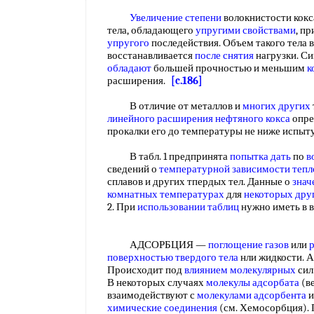
Увеличение степени
волокнистости кокса
тела, обладающего
упругими свойствами
, п
упругого
последействия. Объем такого тела 
восстанавливается
после снятия
нагрузки. С
обладают
большей прочностью и меньшим
к
расширения.
[c.186]
В отличие от металлов и
многих других
линейного расширения
нефтяного кокса
опре
прокалки его до температуры не ниже испы
В табл. 1 предпринята
попытка дать
по
в
сведений о
температурной зависимости теп
сплавов и других тпердых тел. Данные о
знач
комнатных температурах
для
некоторых дру
2. При
использовании таблиц
нужно иметь в
АДСОРБЦИЯ —
поглощение газов
или
поверхностью твердого тела
нли жидкости. А
Происходит под
влиянием молекулярных
си
В некоторых случаях
молекулы адсорбата
(в
взаимодействуют с
молекулами адсорбента
и
химические соединения
(см. Хемосорбция).