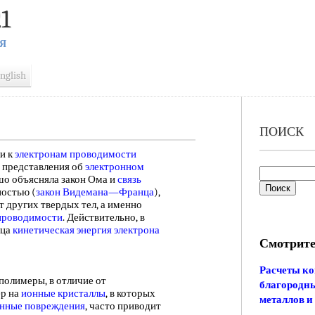
1
Я
nglish
ПОИСК
и к
электронам проводимости
и представления об
электронном
о объясняла закон Ома и
связь
остью (
закон Видемана—Франца
),
т других твердых тел, а именно
 проводимости
. Действительно, в
нца
кинетическая энергия электрона
Смотрите
Расчеты ко
полимеры, в отличие от
благородны
ер на
ионные кристаллы
, в которых
металлов и
нные повреждения
, часто приводит