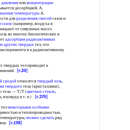
 давления
или
концентрации
зывается десорбцией. А.
ышении температуры
А.
ости для
разделения смесей
газов и
 газов
(например, воздуха в
чищают от сивушных масел
роль во многих биологических и
ет
адсорбция радиоактивных
ю других твердых
тел, что
эксперимента и к радиоактивному
твердых тел приводит к
динений.
[c.20]
й средой
относятся
твердый золь
,
ия твердого
тела (кристаллики),
о тела — Т/Т (
цветное стекло
,
 изумруд и т. п.)
[c.270]
 тел
некоторыми особыми
имостью и теплопроводностью.
температуры,
можно сделать
ряд
язи.
[c.138]