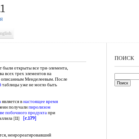
1
Я
nglish
ПОИСК
ет были открыты все три-элемента,
а всех трех элементов на
, описанным Менделеевым. После
й
таблицы уже не могло быть
а
является в
настоящее время
леин получали
пиролизом
тве побочного продукта
при
аллила [11]
[c.179]
ся, ненрореагировавший