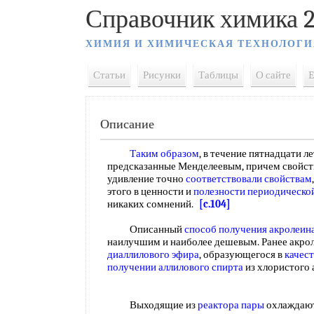
Справочник химика 2
ХИМИЯ И ХИМИЧЕСКАЯ ТЕХНОЛОГИ
Статьи
Рисунки
Таблицы
О сайте
E
Описание
Таким образом
, в течение пятнадцати л
предсказанные Менделеевым, причем свойств
удивление точно
соответствовали свойствам
этого в ценности и
полезности периодическо
никаких сомнений.
[c.104]
Описанный
способ получения акролеин
наилучшим и наиболее дешевым. Ранее акро
диаллилового эфира
, образующегося в
качес
получении аллилового спирта
из хлористого 
Выходящие из
реактора пары
охлаждают