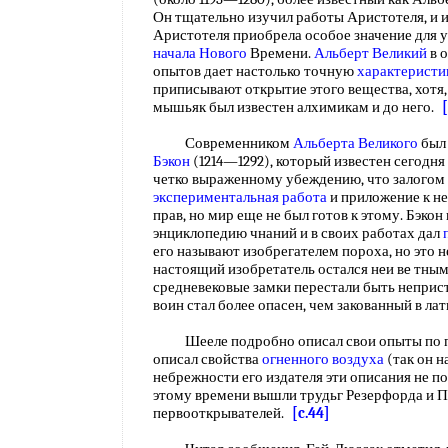
Он тщательно изучил работы Аристотеля, и 
Аристотеля приобрела особое значение для 
начала Нового
Времени.
Альберт Великий
в 
опытов дает настолько точную
характерист
приписывают открытие этого вещества, хотя,
мышьяк был известен алхимикам и до него.
Современником
Альберта Великого
был 
Бэкон
(1214—1292), который известен сегодня
четко выраженному убеждению, что залогом
экспериментальная работа
и приложение к н
прав, но мир еще не был готов к этому. Бэк
энциклопедию чнаний и в своих работах дал
его называют изобрегателем пороха, но это 
настоящий изобретатель остался нeи вe тны
средневековые замки перестали быть непри
воин стал более опасен, чем закованный в ла
Шееле подробно описал свои опыты по по
описал свойства
огненного воздуха
(так он н
небрежности его издателя эти описания не поя
этому времени вышли трудьг Резерфорда и Пр
первооткрывателей.
[c.44]