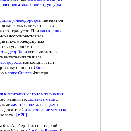
енденциям
эволюции структуры
рбции углеводородов
, так как под
ов настолько снижается, что
ко сот градусов. При
насыщении
ьно адсорбируются все
ции ниэкомолекулярные
вь поступающими
сть адсорбции
увеличивается с
ате вытеснения сначала
леводороды
, как метан и этан.
роскоку пропана. (
Более
но в
главе Синтез
Фишера —
ные описания методов
получения
жно, например,
сплавить медь
с
 сплав
желтого цвета
, т. е.
цвета
сследователей
изготовление металла
 золота.
[c.20]
был Альберт Больш-тедский
ертус Магнус (
Альберт Великий
).