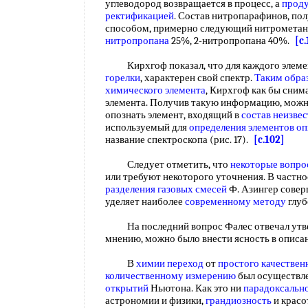
углеводород возвращается в процесс, а
проду
ректификацией
. Состав нитропарафинов, п
способом, примерно следующий нитрометана 
нитропропана
25%, 2-нитропропана 40%.
[c.
Кирхгоф показал, что для каждого элемен
горелки
, характерен свой спектр.
Таким обра
химического элемента
, Кирхгоф как бы сним
элемента. Получив такую информацию, мож
опознать элемент, входящий в
состав неизве
используемый для
определения элементов
оп
название спектроскопа (рис. 17).
[c.102]
Следует отметить, что
некоторые вопро
или требуют некоторого уточнения. В частно
разделения газовых смесей
Ф. Азингер сове
уделяет наиболее
современному методу
глуб
На последний вопрос Фалес отвечал утверд
мнению, можно было внести ясность в описа
В
химии переход
от
простого качествен
количественному измерению
был осуществле
открытий
Ньютона. Как это ни
парадоксальн
астрономии и физики,
грандиозность
и красо