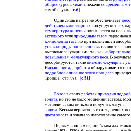
общих курсов химии
, нежели
современным т
самой науки.
[c.6]
Один лишь нагрев не обеспечивает
десо
действием капиллярных
сил упругость их пар
температура кипения
повышается на несколь
активного
угля
природным газом
первоначал
компоненты газа
, но при дальнейшей адсорб
углеводороды постепенно
вытесняются вно
высокомолекулярными, так как
избирательно
повышением молекулярного веса
. В результ
десорбируются такие
низкомолекулярные уг
Насыщение адсорбента
обнаруживается по п
подробное описание
этого процесса
приведе
Тропша , стр. 97).
[c.31]
Болос
в своих
работах приводил
подроб
золота
, но это не было мошенничеством. Мо
металлическим цинком и получить латунь —
золота
. Весьма вероятно, что для древних и
цвета золота
и означало изготовление самого
Первым видным европейским алхимиком 
(около 1193—1280), более известный как Альб