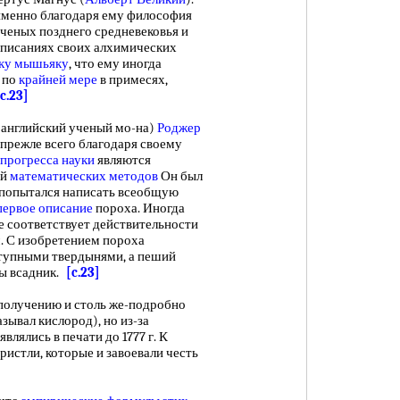
именно благодаря ему философия
ученых позднего средневековья и
описаниях своих алхимических
ику мышьяку
, что ему иногда
 по
крайней мере
в примесях,
[c.23]
английский ученый мо-на)
Роджер
 прежле всего благодаря своему
прогресса науки
являются
ей
математических методов
Он был
он попытался написать всеобщую
первое описание
пороха. Иногда
не соответствует действительности
м. С изобретением пороха
ступными твердынями, а пеший
ты всадник.
[c.23]
лучению и столь же-подробно
азывал кислород), но из-за
влялись в печати до 1777 г. К
истли, которые и завоевали честь