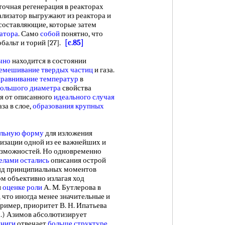
точная регенерация в реакторах
тализатор выгружают из реактора и
составляющие, которые затем
затора
. Само
собой
понятно, что
бальт и торий [27].
[c.85]
чно
находится в состоянии
емешивание твердых частиц
и газа.
равнивание температур
в
большого диаметра
свойства
я от описанного
идеального случая
аза в слое,
образования крупных
альную форму
для изложения
лизации одной из ее важнейших и
озможностей. Но одновременно
елами остались
описания острой
Ряд принципиальных моментов
лом объективно излагая ход
и
оценке роли
А. М. Бутлерова в
, что иногда менее значительные и
ример, приоритет В. Н. Ипатьева
о.) Азимов абсолютизирует
книги
отвечает
больше структуре