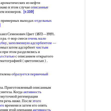
ароматических из нефти
нако в этом случае
описанные
ием изомеров.
[c.110]
 примерных выходах
отдельных
]
ил Семенович Цвет (1872—1919).
л ра.-т-вор смеси
очень мало
убку
,
заполненную адсорбентом
—
ромыл затем адсорбент
чистым
 при этом разделились и
ал статью
с описанием открытого
роматографией ( цветописью ) .
этилена
образуется первичный
а. Приготовленный описанным
синтеза. Когда
активность
межуточной регенерации
дти речь ниже. После
этого
ого
времени и затем его опять
рения этой операции
активность