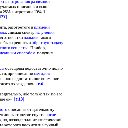
кты нитрования
разделяют
олучаемых описанным выше
25%, нитроэтана 10%, 1-
127]
та, разогретого в
пламени
зом
, снимая спектр
излучения
ал отпечатки
пальцев
такого
но было решить и
обратную задачу
стного вещества
. Прибор,
исанным способом
, получил
сы
освещены недостаточно полно
сти, при описании
методов
ршенно недостаточное внимание
окого охлаждения.
[c.6]
ительно, ибо только так, по его
ние ок-
[c.13]
ного
описания к тщательному
н лишь столетие спустя
после
о
, но, возводя здание классической
та которого восхитили научный