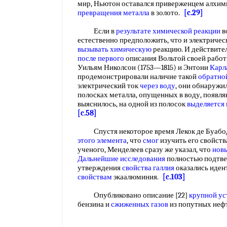
мир, Ньютон оставался приверженцем алхими
превращения металла
в золото.
[c.29]
Если в
результате химической реакции
в
естественно предположить, что и электриче
вызывать химическую
реакцию. И действител
после первого
описания Вольтой своей работ
Уильям Николсон (1753—1815) и Энтони
Карл
продемонстрировали наличие такой
обратно
электрический ток
через воду
, они обнаружи
полосках металла, опущенных в воду, появля
выяснилось, на одной из полосок
выделяется
[c.58]
Спустя некоторое время Лекок де Буабодр
этого элемента
, что
смог
изучить его свойст
ученого, Менделеев сразу же указал, что
нов
Дальнейшие исследования
полностью подтве
утверждения
свойства галлия
оказались иде
свойствам
экаалюминия.
[c.103]
Опубликовано описание [22]
крупной ус
бензина и
сжиженных газов
из попутных неф