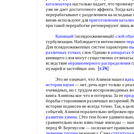
катализатора
настолько падает, что промежу
уже не дает достаточного эффекта. Тогда ка
перерабатывают с разделением на исходные 
вновь используют для
приготовления катали
при такой переработке регенерируют лишь ко
Кипящий
(нсевдоожиженный)
слой обы
турбулизации. Наблюдается интенсивное
пер
Для псевдоожижеппых систем характерно
вы
различных точках
слоя. Однако в
аппаратах 
кипящего слоя могут существенно отличатьс
вследствие
неравномерного распределения
г
пузырей и застойных зон.
[c.74]
Это не означает, что Азимов нашел
иде
истории науки
— нет, речь идет только о реа
очевидных, но с трудом воспроизводимых в
книга Азимова кое-что и потеряла. За ее
пред
борьбы сторонников различных воззрений. 
истории поднесен не всегда точно. Так, в це
событий, Азимов поразительно небрежен пр
развитии химии
. (Это тем более удивительно
сравнительно мало известные эпизоды — нап
перед Ф. Бергиусом — он излагает правильн
значение теории
резонанса. Сама
структура 