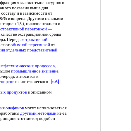
 фракция s высокотемпературного
как это показано выше для
 составу и в зависимости от
5% изопрена. Другими главными
тадиен-1,3,), циклопентадиен и
кстрактивной перегонкой
—
 качестве экстракционной среды
оды. Перед
экстрактивной
еляют
обычной перегонкой
от
ния
отдельных представителей
нефтехимических процессов
,
льшое
промышленное значение
,
очередь относится к
спиртов
и синтетического
[c.6]
ных продуктов
в описанном
ия олефинов
могут использоваться
реработаны
другими методами
из-за
 принципе этот метод подобен