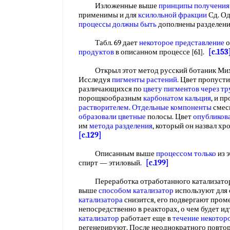
Изложенные выше
принципы получения
применимы и для
ксилольной фракции
Сд. Од
процессы
должны быть
дополнены разделен
Табл. 69 дает
некоторое представление
о
продуктов
в описанном процессе [61].
[c.153
Открыл этот метод русский ботаник Миха
Исследуя
пигменты растений
. Цвет пропусти
различающихся по
цвету пигментов
через тр
порощкообразным
карбонатом кальция
, и п
растворителем
.
Отдельные компоненты
смеси
образовали цветные
полосы. Цвет
опубликов
им
метода разделения
, который он назвал х
[c.129]
Описанным выше
процессом только
из 
спирт — этиловый.
[c.199]
Переработка отработанного катализатор
выше
способом катализатор
используют для 
катализатора
снизится, его подвергают про
непосредственно в реакторах, о чем будет и
катализатор
работает еще в
течение некотор
регенерируют. После неоднократного повто