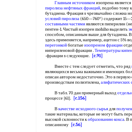
Главным источником
изопрена является
пиролиза нефтяных фракций
, подобно тому 
бутадиена. Фракция s чрезвычайно сложна но
условий пиролиза
(650—760°) содержит 15—2
составными частями
являются пиперилин (нен
пентен-1. Чистый изопрен mohiho выделить
э
способом, описанным выше для бутадиена. В
здесь применяется, например, ацетон с 5% в
перегонкой
богатые
изопреном фракции
отд
нипериленовой фракции .
Температуры кипе
-фракции s следующие.
[c.91]
Вместе с тем следует отметить, что ряд
являющихся весьма важными и имеющих бо
описан автором недостаточно. Это в первую 
производствам полиэтилена,
алифатических 
В табл. 70 дан примерный выход
отдель
процессе [61].
[c.156]
В
качестве исходного сырья
для
получен
такие материалы, которые не могут быть пе
высокой склонности к
образованию кокса
. В
описанному
[c.56]