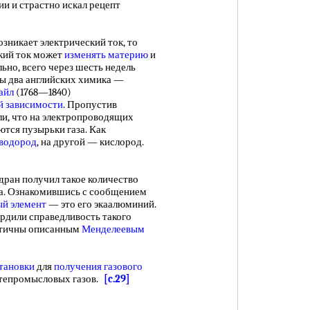
и и страстно искал рецепт
озникает электрический ток, то
ский ток может
изменять материю
и
ьно, всего через шесть недель
ы два английских химика —
айл
(1768—1840)
й зависимости
. Пропустив
ли, что на электропроводящих
ются пузырьки газа. Как
 водород
, на другой — кислород.
ан получил такое количество
ва. Ознакомившись с сообщением
ый элемент
— это его экаалюминий.
рдили справедливость такого
нтичны описанным
Менделеевым
тановки
для
получения газового
тепромысловых газов.
[c.29]