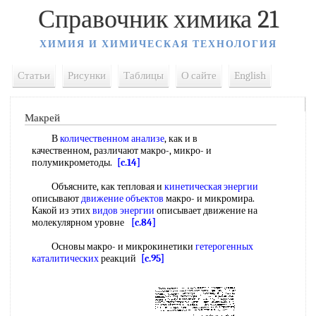
Справочник химика 21
ХИМИЯ И ХИМИЧЕСКАЯ ТЕХНОЛОГИЯ
Статьи
Рисунки
Таблицы
О сайте
English
Макрей
В
количественном анализе
, как и в
качественном, различают макро-, микро- и
полумикрометоды.
[c.14]
Объясните, как тепловая и
кинетическая энергии
описывают
движение объектов
макро- и микромира.
Какой из этих
видов энергии
описывает движение на
молекулярном уровне
[c.84]
Основы макро- и микрокинетики
гетерогенных
каталитических
реакций
[c.95]