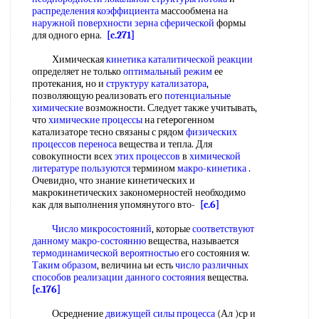
распределения коэффициента
массообмена на
наружной поверхности
зерна сферической
формы
для одного ерна.
[c.271]
Химическая
кинетика каталитической реакции
определяет не только
оптимальный режим
ее
протекания, но и
структуру катализатора
,
позволяющую реализовать его
потенциальные
химические
возможности. Следует также учитывать,
что
химические процессы
на гetepoгeннoм
катализаторе тесно связаны с рядом
физических
процессов переноса
вещества и тепла. Для
совокупности всех
этих процессов
в
химической
литературе пользуются
термином
макро-кинетика
.
Очевидно, что знание кинетических и
макрокинетических закономерностей необходимо
как для выполнения упомянутого вто-
[c.6]
Число микросостояний
, которые
соответствуют
данному
макро-состоянню
вещества, называется
термодинамической вероятностью
его состояния w.
Таким образом
, величина ьи есть
число различных
способов реализации
данного состояния
вещества.
[c.176]
Осреднение
движущей силы процесса
(Ал )ср и