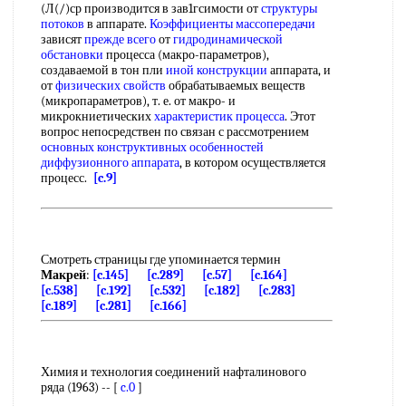
(Л(/)ср производится в зав1гсимости от
структуры
потоков
в аппарате.
Коэффициенты массопередачи
зависят
прежде всего
от
гидродинамической
обстановки
процесса (макро-параметров),
создаваемой в тон пли
иной конструкции
аппарата, и
от
физических свойств
обрабатываемых веществ
(микропараметров), т. е. от макро- и
микрокниетических
характеристик процесса
. Этот
вопрос непосредствен по связан с рассмотрением
основных конструктивных особенностей
диффузионного аппарата
, в котором осуществляется
процесс.
[c.9]
Смотреть страницы где упоминается термин
Макрей
:
[c.145]
[c.289]
[c.57]
[c.164]
[c.538]
[c.192]
[c.532]
[c.182]
[c.283]
[c.189]
[c.281]
[c.166]
Химия и технология соединений нафталинового
ряда (1963) -- [
c.0
]