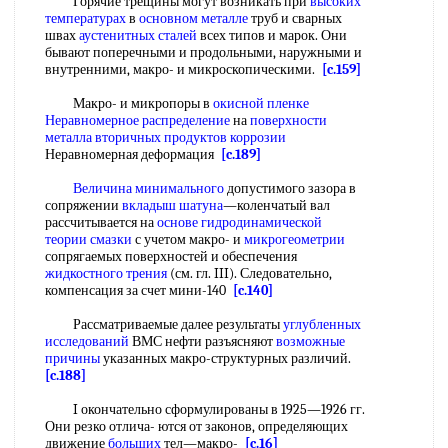
Горячие трещины могут возникать при
высоких
температурах
в
основном металле
труб и сварных
швах
аустенитных сталей
всех типов и марок. Они
бывают поперечными и продольными, наружными и
внутренними, макро- и микроскопическими.
[c.159]
Макро- и микропоры в
окисной пленке
Неравномерное распределение
на
поверхности
металла
вторичных продуктов коррозии
Неравномерная деформация
[c.189]
Величина минимального
допустимого зазора в
сопряжении
вкладыш шатуна
—коленчатый вал
рассчитывается на
основе гидродинамической
теории смазки
с учетом макро- и
микрогеометрии
сопрягаемых поверхностей и обеспечения
жидкостного трения
(см. гл. III). Следовательно,
компенсация за счет мини-140
[c.140]
Рассматриваемые далее результаты
углубленных
исследований
ВМС нефти разъясняют
возможные
причины
указанных макро-структурных различий.
[c.188]
I окончательно сформулированы в 1925—1926 гг.
Они резко отлича- ются от законов, определяющих
движение
больщих
тел—макро-
[c.16]