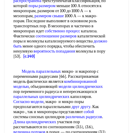
распространена
трехступенчатая классификация, по
которой
поры размером
меньше 100 А относятся к
микропорам, размером от 100 до 1000 А — к
мезопорам,
размером свыше
1000 А — к макро-
порам. Последние выполняют в основном роль
транспортных пор. В мезопорах и частично в
микропорах идет
собственно процесс
катализа.
Фактически
соотношение размеров
каталитической
поры и молекулы катализируемого вещества
должно
быть
менее одного порядка, чтобы обеспечить
ненулевую
вероятность попадания
молекулы в пору
[53].
[c.140]
Модель параллельных
микро- и макропор с
переменными радиусами [66]. Рассматриваемая
модель фактически является
комбинированной
моделью
, объединяющей
модели цилиндрических
пор переменного радиуса и непересекающихся
параллельных цилиндрических
капилляров.
Согласно модели
, макро- и микро-поры
предполагаются параллельными
друг другу
. Как
макро-, так и микропоры представляют
собой
системы соосных цилиндров
различных радиусов
.
Длина цилиндрических
участков пор
рассчитываются по соотношениям (3.5), (3.6),
величина потоков
в порах — по соотношениям (3.1),