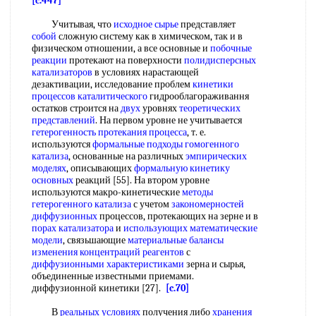
[c.447]
Учитывая, что
исходное сырье
представляет
собой
сложную систему как в химическом, так и в
физическом отношении, а все основные и
побочные
реакции
протекают на поверхности
полидисперсных
катализаторов
в условиях нарастающей
дезактивации, исследование проблем
кинетики
процессов каталитического
гидрооблагораживання
остатков строится на
двух
уровнях
теоретических
представлений
. На первом уровне не учитывается
гетерогенность протекания процесса
, т. е.
используются
формальные подходы
гомогенного
катализа
, основанные на различных
эмпирических
моделях
, описывающих
формальную кинетику
основных
реакций [55]. На втором уровне
используются макро-кинетические
методы
гетерогенного катализа
с учетом
закономерностей
диффузионных
процессов, протекающих на зерне и в
порах катализатора
и
использующих математические
модели
, связьшающие
материальные балансы
изменения
концентраций реагентов
с
диффузионными характеристиками
зерна и сырья,
объединенные известными приемами.
диффузионной кинетики [27].
[c.70]
В
реальных условиях
получения либо
хранения