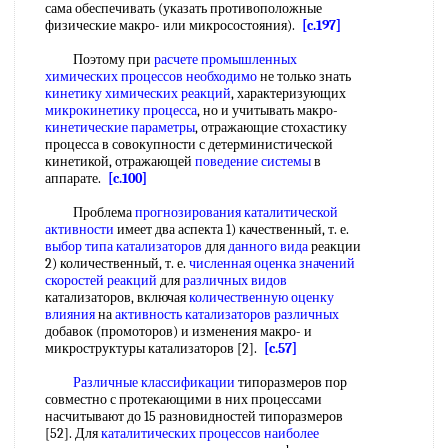
сама обеспечивать (указать противоположные
физические макро- или микросостояния).
[c.197]
Поэтому при
расчете промышленных
химических
процессов необходимо
не только знать
кинетику химических реакций
, характеризующих
микрокинетику процесса
, но и учитывать макро-
кинетические параметры
, отражающие стохастику
процесса в совокупности с детерминистической
кинетикой, отражающей
поведение системы
в
аппарате.
[c.100]
Проблема
прогнозирования каталитической
активности
имеет два аспекта 1) качественный, т. е.
выбор типа катализаторов
для
данного вида
реакции
2) количественный, т. е.
численная оценка
значений
скоростей реакций
для
различных видов
катализаторов, включая
количественную оценку
влияния
на
активность катализаторов различных
добавок (промоторов) и изменения макро- и
микроструктуры катализаторов [2].
[c.57]
Различные классификации
типоразмеров пор
совместно с протекающими в них процессами
насчитывают до 15 разновидностей типоразмеров
[52]. Для
каталитических процессов
наиболее