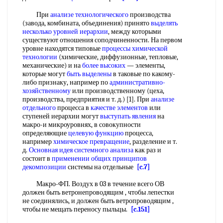
При
анализе технологического
производства
(завода, комбината, объединения) принято
выделять
несколько
уровней иерархии
, между которыми
существуют отношения соподчиненности. На первом
уровне находятся типовые
процессы химической
технологии
(химические, диффузионные, тепловые,
механические) и на
более высоких
— элементы,
которые могут
быть выделены
в таковые по какому-
либо признаку, например по
административно-
хозяйственному
или производственному (цеха,
производства, предприятия и т. д.) [1]. При
анализе
отдельного
процесса в
качестве элементов
или
ступеней иерархии могут
выступать явления
на
макро-и микроуровнях, в совокупности
определяющие
целевую функцию
процесса,
например
химическое превращение
, разделение и т.
д.
Основная идея
системного анализа
как раз и
состоит в
применении общих
принципов
декомпозиции
системы на отдельные
[c.7]
Макро-ФП. Воздух в 03 в течение всего ОВ
должен быть ветронепроводящим , чтобы лепестки
не соединялись, и должен быть ветропроводящим ,
чтобы не мещать переносу пыльцы.
[c.151]