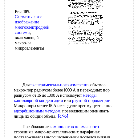
Рис. 189.
Схематическое
изображение
многоэлектродной
системы
,
включающей
макро- и
микроэлементы
Для
экспериментального измерения
объемов
макро-пор радиусом более 1000 А и переходных пор
радиусом от 16 до 1000 А используют
методы
капиллярной конденсации
или
ртутной порометрии
.
Микропоры менее 15 А исследуют преимущественно
адсорбционным методом
, позволяющим оценивать
лищь их общий объем.
[c.96]
Преобладание
компонентов нормального
строения в макро-кристаллических парафинах
подтверждается многочисленными исследованиями