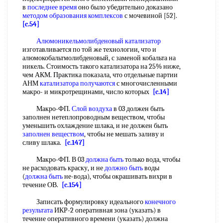
в
последнее время
оно было убедительно доказано
методом образования комплексов
с мочевиной [52].
[c.54]
Алюмоникельмолибденовый катализатор
изготавливается по той же технологии, что и
алюмокобальтмолибденовый, с заменой кобальта на
никель. Стоимость такого катализатора на 25% ниже,
чем АКМ. Практика показала, что отдельные партии
АНМ
катализатора получаются
с многочисленными
макро- и микротрещинами, число которых
[c.14]
Макро-ФП.
Слой воздуха
в 03 должен быть
заполнен нетеплопроводным веществом, чтобы
уменьшить охлаждение шлака, и не должен быть
заполнен веществом
, чтобы не мешать заливу и
сливу шлака.
[c.147]
Макро-ФП. В 03
должна быть
только вода, чтобы
не расходовать краску, и не
должно быть
воды
(
должна быть
не-вода), чтобы окрашивать вихри в
течение ОВ.
[c.154]
Записать формулировку идеального
конечного
результата
ИКР-2 оперативная зона (указать) в
течение оперативного времени (указать) должна