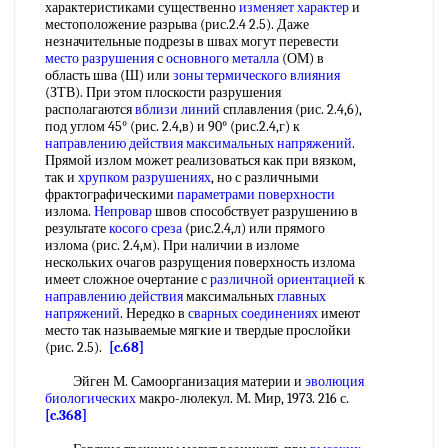
характеристиками существенно
изменяет характер
и
местоположение разрыва (рис.2.4 2.5). Даже
незначительные подрезы в швах могут перевести
место разрушения
с
основного металла
(ОМ) в
область шва (Ш) или
зоны термического влияния
(ЗТВ). При этом плоскости разрушения
располагаются
вблизи линий
сплавления (рис. 2.4,6),
под углом 45° (рис. 2.4,в) и 90° (рис.2.4,г) к
направлению действия
максимальных напряжений
.
Прямой излом может реализоваться как при вязком,
так и
хрупком разрушениях
, но с различными
фрактографическими
параметрами поверхности
излома.
Непровар
швов способствует разрушению в
результате
косого среза
(рис.2.4,л) или прямого
излома (рис. 2.4,м). При наличии в изломе
нескольких очагов разрущения поверхность излома
имеет сложное очертание с
различной ориентацией
к
направлению действия
максимальных
главных
напряжений
. Нередко в
сварных соединениях
имеют
место так называемые мягкие и твердые прослойки
(рис. 2.5).
[c.68]
Эйген М. Самоорганизация материи и
эволюция
биологических
макро-люлекул. М. Мир, 1973. 216 с.
[c.368]