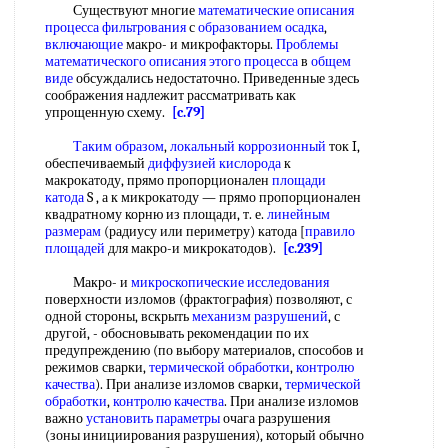
Существуют многие
математические описания
процесса фильтрования
с
образованием осадка
,
включающие
макро- и микрофакторы.
Проблемы
математического описания
этого процесса
в
общем
виде
обсуждались недостаточно. Приведенные здесь
соображения надлежит рассматривать как
упрощенную схему.
[c.79]
Таким образом
,
локальный коррозионный
ток I,
обеспечиваемый
диффузией кислорода
к
макрокатоду, прямо пропорционален
площади
катода
S , а к микрокатоду — прямо пропорционален
квадратному корню из площади, т. е.
линейным
размерам
(радиусу или периметру) катода [
правило
площадей
для макро-и микрокатодов).
[c.239]
Макро- и
микроскопические исследования
поверхности изломов (фрактография) позволяют, с
одной стороны, вскрыть
механизм разрушений
, с
другой, - обосновывать рекомендации по их
предупреждению (по выбору материалов, способов и
режимов сварки,
термической обработки
,
контролю
качества
). При анализе изломов сварки,
термической
обработки
,
контролю качества
. При анализе изломов
важно
установить параметры
очага разрушения
(зоны инициирования разрушения), который обычно