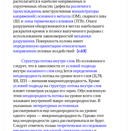
располагается в наиболее напряженных и
охрупченных областях (дефекты
различного
происхождения
, конструктивные
концентраторы
напряжений
)
основного металла
(ОМ), сварного шва
(Ш) и
зоны термического влияния
(ЗТВ). Очаги
разрушения обнаруживаются в местах наибольшего
раскрытия кромок в полюсе выпученного разрыва с
использованием закономерностей
механики
разрушения
. Поверхность излома имеет
определенную ориентацию
относительно
направления
силовых воздействий
[c.63]
Структура потока
внутри слоя
. Из изложенного
следует, что в зависимости от
условий подвода
внутри
насыпного слоя
созд 1ется
определенная
неоднородность
потока на уровне всего слоя [11,78,
101, 1221 —внешняя макронеоднородность. Кроме
условий подвода
на
структуру потока
внутри слоя
влияет геометрия укладки его зерен. Обусловленную
этим
неоднородность потока
на уровне всего слоя
называют внутренней макро-неоднородностью. В
указанных
литературных источниках
рассматривается еще неоднородность на уровне
одного зерна — микронеоднорадность. Однако этот
вид неоднородности здесь рассматриваться не будет.
Следует отметить только
теоретическое исследование
неоднородности локальной
структуры потока
и