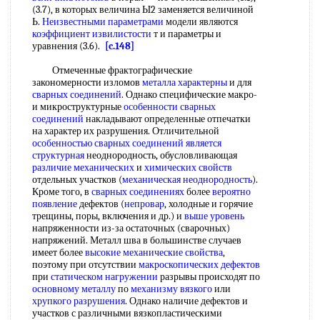
(3.7), в которых величина Ы2 заменяется величиной
Ь.
Неизвестными параметрами
модели являются
коэффициент извилистости
т и параметры и
уравнения (3.6).
[c.148]
Отмеченные фрактографические
закономерности изломов
металла характерны
и для
сварных соединений
. Однако специфические макро-
и микроструктурные
особенности сварных
соединений
накладывают определенные отпечатки
на характер их разрушения. Отличительной
особенностью сварных соединений
является
структурная
неоднородность, обусловливающая
различие механических
и
химических свойств
отдельных участков (
механическая неоднородность
).
Кроме того, в
сварных соединениях
более
вероятно
появление
дефектов (
непровар
, холодные и горячие
трещины, поры, включения и др.) и
выше уровень
напряженности из-за остаточных (сварочных)
напряжений. Металл шва в большинстве случаев
имеет более
высокие механические свойства
,
поэтому при отсутствии
макроскопических дефектов
при
статическом нагружении
разрывы происходят по
основному металлу
по
механизму вязкого
или
хрупкого разрушения
. Однако наличие дефектов и
участков с различными вязкопластическими