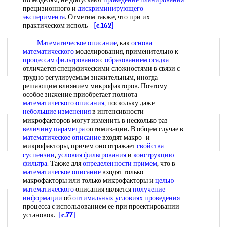
прецизионного и
дискриминирующего
эксперимента
. Отметим также, что при их
практическом исполь-
[c.162]
Математическое описание
, как
основа
математического
моделирования, применительно к
процессам фильтрования
с
образованием осадка
отличается специфическими сложностями в связи с
трудно регулируемым значительным, иногда
решающим влиянием микрофакторов. Поэтому
особое значение приобретает полнота
математического описания
, поскольку даже
небольшие изменения
в интенсивности
микрофакторов могут изменить в несколько раз
величину параметра
оптимизации. В общем случае в
математическое описание
входят макро- и
микрофакторы, причем оно отражает
свойства
суспензии
,
условия фильтрования
и
конструкцию
фильтра
. Также для
определенности примем
, что в
математическое описание
входят только
макрофакторы или только микрофакторы и
целью
математического
описания является
получение
информации
об
оптимальных условиях проведения
процесса с использованием ее при проектировании
установок.
[c.77]