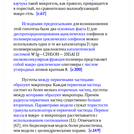
каучука
такой микрогель, как правило, превращается
в пористый, но сравнительно малонабухающий
макро-гёль.
[c.67]
Исходными предпосылками
для возникновения
этой гипотезы были два
основных факта
1) для
диспропорционирования ациклических
олефинов и
полимеризации циклических олефинов
можно
использовать одни и те же катализаторы 2) при
полимеризации циклооктена
каталитической
системой
W Ig—С2Н5ОН— 2H5AI I2
низкомолекулярная фракция
полимера представляет
собой
макро-циклические
олигомеры с
числом
углеродных
атомов кратным 8.
[c.320]
Пустоты
между первичными
частицами
образуют
макропоры. Каждая
первичная частица
состоит из более мелких
вторичных частиц
, пустоты
между
которыми образуют
микропоры. Причем
радиусы первичных
частиц существенно
больше
вторичных
.
Параметрами модели
служат
пористости
гранулы катализатора
и
первичной частицы
.
Перенос
массы
в макро- и микропорах рассчитывается с
использованием соотношения
(3.1). Отмечается в
[67], что бидиснерсная модель более реалистична,
чем модели с цилиндрическими порами.
[c.149]