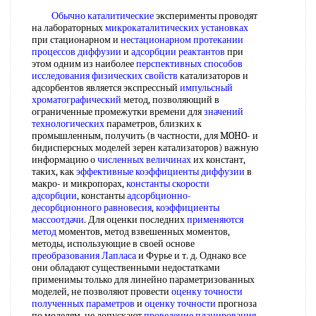
Обычно каталитические
эксперименты проводят
на лабораторных
микрокаталитических установках
при стационарном и
нестационарном протекании
процессов диффузии
и
адсорбции реактантов
при
этом одним из наиболее
перспективных способов
исследования физических свойств
катализаторов и
адсорбентов является экспрессный
импульсный
хроматографический
метод, позволяющий в
ограниченные промежутки времени для
значений
технологических
параметров, близких к
промышленным, получить (в частности, для MOHO- и
бидисперсных моделей зерен катализаторов) важную
информацию о
численных величинах
их констант,
таких, как
эффективные коэффициенты диффузии
в
макро- и микропорах,
константы скорости
адсорбции
, константы
адсорбционно-
десорбционного равновесия
,
коэффициенты
массоотдачи
. Для оценки последних
применяются
метод
моментов, метод взвешенных моментов,
методы, использующие в своей основе
преобразования Лапласа
и Фурье и т. д. Однако все
они обладают существенными недостатками
применимы только для линейно параметризованных
моделей, не позволяют провести
оценку точности
полученных параметров
и
оценку точности
прогноза
по моделям, не допускают
проведение планирования