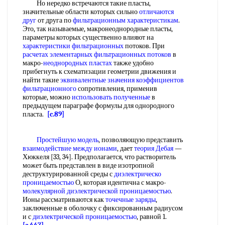
Но нередко встречаются такие пласты,
значительные области которых сильно
отличаются
друг
от друга по
фильтрационным характеристикам
.
Это, так называемые, макронеоднородные пласты,
параметры которых существенно влияют на
характеристики фильтрационных
потоков. При
расчетах элементарных
фильтрационных потоков
в
макро-
неоднородных пластах
также удобно
прибегнуть к схематизации геометрии движения и
найти такие
эквивалентные значения
коэффициентов
фильтрационного
сопротивления, применив
которые, можно
использовать полученные
в
предыдущем параграфе формулы для однородного
пласта.
[c.89]
Простейшую модель
, позволяющую представить
взаимодействие между ионами
, дает
теория Дебая
—
Хюккеля [33, 34]. Предполагается, что растворитель
может быть представлен в виде изотропной
деструктурированной среды с
диэлектрическо
проницаемостью
О, которая идентична с макро-
молекулярной диэлектрической проницаемостью
.
Ионы рассматриваются как
точечные заряды
,
заключенные в оболочку с фиксированным радиусом
и с
диэлектрической проницаемостью
, равной 1.