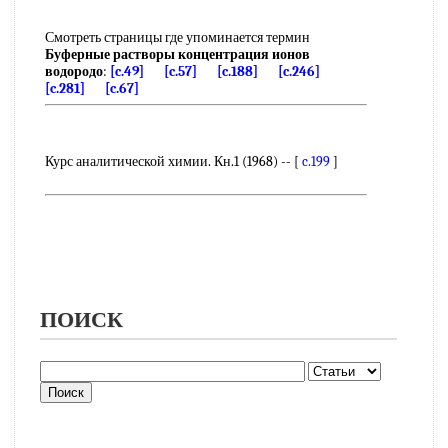
Смотреть страницы где упоминается термин
Буферные растворы концентрация ионов
водородо
:
[c.49]
[c.57]
[c.188]
[c.246]
[c.281]
[c.67]
Курс аналитической химии. Кн.1 (1968) -- [
c.199
]
ПОИСК