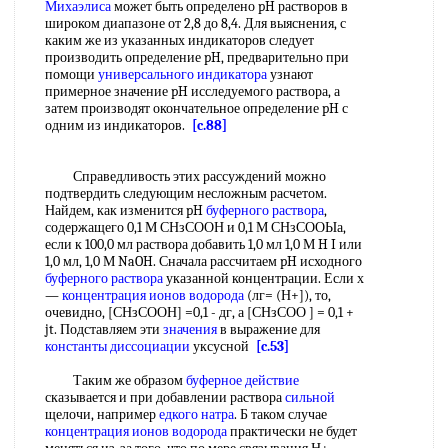
Михаэлиса
может быть определено pH растворов в
широком диапазоне от 2,8 до 8,4. Для выяснения, с
каким же из указанных индикаторов следует
производить определение pH, предварительно при
помощи
универсального индикатора
узнают
примерное значение pH исследуемого раствора, а
затем производят окончательное определение pH с
одним из индикаторов.
[c.88]
Справедливость этих рассуждений можно
подтвердить следующим несложным расчетом.
Найдем, как изменится pH
буферного раствора
,
содержащего 0,1 М СНзСООН и 0,1 М СНзСООЫа,
если к 100,0 мл раствора добавить 1,0 мл 1,0 М H I или
1,0 мл, 1,0 М NaOH. Сначала рассчитаем pH исходного
буферного раствора
указанной концентрации. Если х
—
концентрация ионов водорода
(лг= (Н+]), то,
очевидно, [СНзСООН] =0,1 - дг, а [СНзСОО ] = 0,1 +
jt. Подставляем эти
значения
в выражение для
константы диссоциации
уксусной
[c.53]
Таким же образом
буферное действие
сказывается и при добавлении раствора
сильной
щелочи, например
едкого натра
. Б таком случае
концентрация ионов водорода
практически не будет