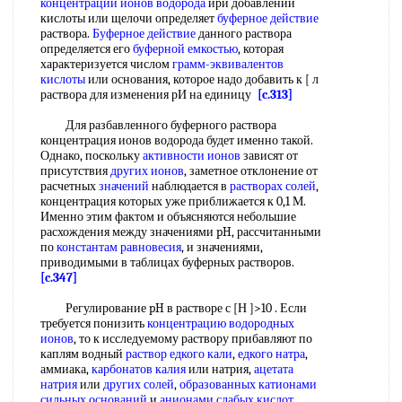
концентрации
ионов водорода
ири добавлении
кислоты или щелочи определяет
буферное действие
раствора.
Буферное действие
данного раствора
определяется его
буферной емкостью
, которая
характеризуется числом
грамм-эквивалентов
кислоты
или основания, которое надо добавить к [ л
раствора для изменения рИ на единицу
[c.313]
Для разбавленного буферного раствора
концентрация ионов водорода будет именно такой.
Однако, поскольку
активности ионов
зависят от
присутствия
других ионов
, заметное отклонение от
расчетных
значений
наблюдается в
растворах солей
,
концентрация которых уже приближается к 0,1 М.
Именно этим фактом и объясняются небольшие
расхождения между значениями pH, рассчитанными
по
константам равновесия
, и значениями,
приводимыми в таблицах буферных растворов.
[c.347]
Регулирование pH в растворе с [Н ]>10 . Если
требуется понизить
концентрацию водородных
ионов
, то к исследуемому раствору прибавляют по
каплям водный
раствор едкого кали
,
едкого натра
,
аммиака,
карбонатов калия
или натрия,
ацетата
натрия
или
других солей
,
образованных катионами
сильных оснований
и
анионами слабых кислот
.