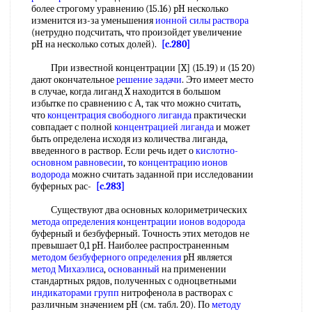
более строгому уравнению (15.16) pH несколько
изменится из-за уменьшения
ионной силы раствора
(нетрудно подсчитать, что произойдет увеличение
pH на несколько сотых долей).
[c.280]
При известной концентрации [X] (15.19) и (15 20)
дают окончательное
решение задачи
. Это имеет место
в случае, когда лиганд X находится в большом
избытке по сравнению с А, так что можно считать,
что
концентрация свободного лиганда
практически
совпадает с полной
концентрацией лиганда
и может
быть определена исходя из количества лиганда,
введенного в раствор. Если речь идет о
кислотно-
основном равновесии
, то
концентрацию ионов
водорода
можно считать заданной при исследовании
буферных рас-
[c.283]
Существуют два основных колориметрических
метода определения концентрации ионов водорода
буферный и безбуферный. Точность этих методов не
превышает 0,1 pH. Наиболее распространенным
методом безбуферного определения
pH является
метод Михаэлиса
,
основанный
на применении
стандартных рядов, полученных с одноцветными
индикаторами групп
нитрофенола в растворах с
различным значением pH (см. табл. 20). По
методу