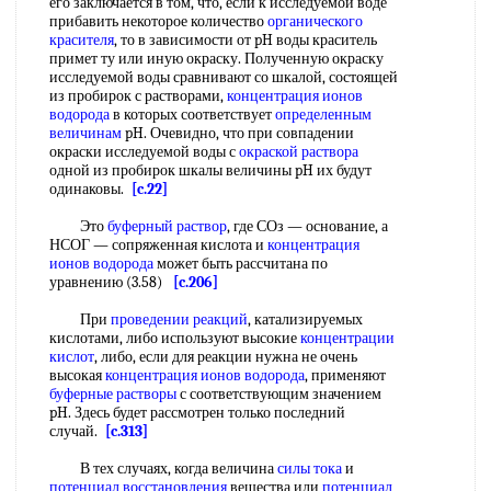
его заключается в том, что, если к исследуемой воде
прибавить некоторое количество
органического
красителя
, то в зависимости от pH воды краситель
примет ту или иную окраску. Полученную окраску
исследуемой воды сравнивают со шкалой, состоящей
из пробирок с растворами,
концентрация ионов
водорода
в которых соответствует
определенным
величинам
pH. Очевидно, что при совпадении
окраски исследуемой воды с
окраской раствора
одной из пробирок шкалы величины pH их будут
одинаковы.
[c.22]
Это
буферный раствор
, где СОз — основание, а
НСОГ — сопряженная кислота и
концентрация
ионов водорода
может быть рассчитана по
уравнению (3.58)
[c.206]
При
проведении реакций
, катализируемых
кислотами, либо используют высокие
концентрации
кислот
, либо, если для реакции нужна не очень
высокая
концентрация ионов водорода
, применяют
буферные растворы
с соответствующим значением
pH. Здесь будет рассмотрен только последний
случай.
[c.313]
В тех случаях, когда величина
силы тока
и
потенциал восстановления
вещества или
потенциал