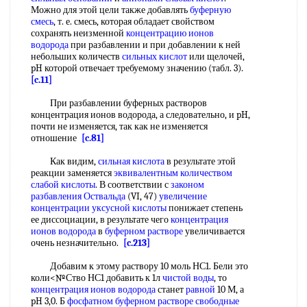
Можно для этой цели также добавлять
буферную
смесь
, т. е. смесь, которая обладает свойством
сохранять неизменной
концентрацию ионов
водорода
при разбавлении и при добавлении к ней
небольших количеств
сильных кислот
или щелочей,
pH которой отвечает требуемому значению (табл. 3).
[c.11]
При разбавлении буферных растворов
концентрация ионов водорода, а следовательно, и pH,
почти не изменяется, так как не изменяется
отношение
[c.81]
Как видим,
сильная кислота
в результате этой
реакции заменяется
эквивалентным количеством
слабой кислоты
. В соответствии с
законом
разбавления Оствальда
(VI, 47)
увеличение
концентрации
уксусной кислоты
понижает степень
ее диссоциации, в результате чего
концентрация
ионов водорода
в
буферном растворе
увеличивается
очень незначительно.
[c.213]
Добавим к этому раствору 10 моль НС1. Бели это
коли<№Ство НС1 добавить к 1л
чистой воды
, то
концентрация ионов водорода
станет
равной
10 М, а
pH 3,0. Б
фосфатном буферном растворе
свободные