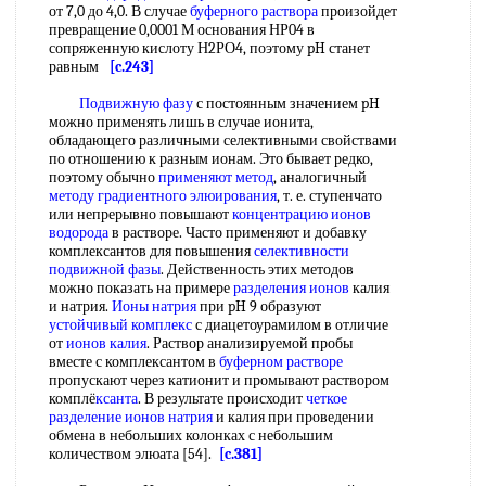
от 7,0 до 4,0. В случае
буферного раствора
произойдет
превращение 0,0001 М основания НР04 в
сопряженную кислоту Н2РО4, поэтому pH станет
равным
[c.243]
Подвижную фазу
с постоянным значением pH
можно применять лишь в случае ионита,
обладающего различными селективными свойствами
по отношению к разным ионам. Это бывает редко,
поэтому обычно
применяют метод
, аналогичный
методу градиентного элюирования
, т. е. ступенчато
или непрерывно повышают
концентрацию ионов
водорода
в растворе. Часто применяют и добавку
комплексантов для повышения
селективности
подвижной фазы
. Действенность этих методов
можно показать на примере
разделения ионов
калия
и натрия.
Ионы натрия
при pH 9 образуют
устойчивый комплекс
с диацетоурамилом в отличие
от
ионов калия
. Раствор анализируемой пробы
вместе с комплексантом в
буферном растворе
пропускают через катионит и промывают раствором
комплё
ксанта
. В результате происходит
четкое
разделение
ионов натрия
и калия при проведении
обмена в небольших колонках с небольшим
количеством элюата [54].
[c.381]