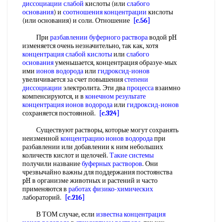
диссоциации слабой
кислоты (или
слабого
основания
) и
соотношения концентрации
кислоты
(или основания) и соли. Отношение
[c.56]
При
разбавлении буферного раствора
водой pH
изменяется очень незначительно, так как, хотя
концентрация слабой кислоты
или
слабого
основания
уменьшается, концентрация образуе-мых
ими
ионов водорода
или
гидроксид-ионов
увеличивается за счет повышения
степени
диссоциации
электролита. Эти два
процесса
взаимно
компенсируются, и в
конечном результате
концентрация ионов водорода
или
гидроксид-ионов
сохраняется постоянной.
[c.324]
Существуют растворы, которые могут сохранять
неизменной
концентрацию ионов водорода
при
разбавлении или добавлении к ним небольших
количеств кислот и щелочей.
Такие системы
получили название
буферных растворов
. Они
чрезвычайно важны для поддержания постоянства
pH в организме животных и растений и часто
применяются в
работах физико-химических
лабораторий.
[c.216]
В ТОМ случае, если
известна
концентрация