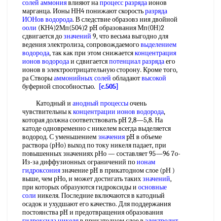
солей аммония
влияют на
процесс разряда
ионов
марганца. Ионы НН4 понижают скорость
разряда
ИОНов водорода
. В следствие образовз ния двойной
ооли
(КН4)2Мп(504)2 pH образования Мп(0Н)2
сдвигается до
значений
9, что весьма выгодно для
ведения электролиза, сопровождаемого
выделением
водорода
, так как при этом снижается
концентрация
ионов водорода
и сдвигается
потенциал разряда
его
ионов в электроотрицательную сторону. Кроме того,
ра Створы
аммонийных солей
обладают
высокой
буферной способностью.
[c.505]
Катодный и
анодный процессы
очень
чувствительны к
концентрации ионов водорода
,
которая должна соответствовать pH 2,8—5,8. На
катоде одновременно с никелем всегда выделяется
водород. С уменьшением
значения
pH в объеме
раствора (рНо) выход по току никеля падает, при
повышенных значениях рНо — составляет 95—96 7о-
Из-за диффузионных ограничений по
ионам
гидроксония
значение pH в прикатодном слое (рН )
выше, чем рНо, и может достигать таких
значений
,
при которых образуются гидроксиды и
основные
соли
никеля. Последние включаются в катодный
осадок и ухудшают его качество. Для поддержания
постоянства pH и предотвращения образования
гидроксида никеля
в прикатодном слое в
электролит