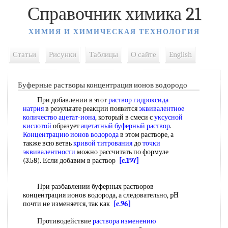
Справочник химика 21
ХИМИЯ И ХИМИЧЕСКАЯ ТЕХНОЛОГИЯ
Статьи
Рисунки
Таблицы
О сайте
English
Буферные растворы концентрация ионов водородо
При добавлении в этот
раствор гидроксида
натрия
в результате реакции появится
эквивалентное
количество
ацетат-иона
, который в смеси с
уксусной
кислотой
образует
ацетатный буферный раствор
.
Концентрацию ионов водорода
в этом растворе, а
также всю ветвь
кривой титрования
до
точки
эквивалентности
можно рассчитать по формуле
(3.58). Если добавим в раствор
[c.197]
При разбавлении буферных растворов
концентрация ионов водорода, а следовательно, pH
почти не изменяется, так как
[c.96]
Противодействие
раствора изменению