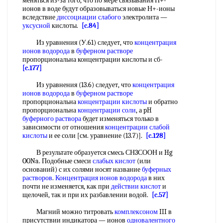
меняться из-за того, что по мере связывания Н+-
ионов в воде будут образовываться новые Н+-ионы
вследствие
диссоциации слабого
электролита —
уксусной
кислоты.
[c.84]
Из уравнения (У.61) следует, что
концентрация
ионов водорода
в
буферном растворе
пропорциональна концентрации кислоты и сб-
[c.177]
Из уравнения (13.6) следует, что
концентрация
ионов водорода
в
буферном растворе
пропорциональна
концентрации кислоты
и обратно
пропорциональна
концентрации соли
, а pH
буферного раствора
будет изменяться только в
зависимости от отношения
концентрации слабой
кислоты
и ее соли [см. уравнение (13.7)].
[c.128]
В результате образуется смесь СН3СООН и Hg
OONa. Подобные смеси
слабых кислот
(или
оснований) с их солями носят название
буферных
растворов
.
Концентрация ионов водорода
в них
почти не изменяется, как при
действии кислот
и
щелочей, так и при их разбавлении водой.
[c.57]
Магний можно титровать
комплексоном
III в
присутствии индикатора — ионов
одновалентного