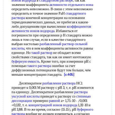
ионов водорода
в
стандартном растворе
, так как
значение коаффициента
активности отдельного иона
определить невозможно. В связи с этим невозможно
определить и точное значение РаН
стандартного
раствора
конечной концентрации на основании
термодинамических данных, не прибегая к каким-
либо допущениям при вычислении
коэффициентов
активности ионов водорода
. Избавиться от
погрешности при определении р Н стандарта можно
лишь в том случае, если в качестве стандартного
выбран настолько
разбавленный
раствор сильной
кислоты
, что в нем коаффициенты активности равны
единице. Но
такой раствор
не обладает всеми
свойствами стандарта, так как он имеет ничтожную
буферную емкость
. Кроме того, при измерении pH с
помощью
такого раствора
ошибки за счет
диффузионных потенциалов будут тем больше, чем
меньше концентрация стандарта.
[c.405]
Десятикратное
разбавление раствора
НС1
приведет к 0,001 М раствору с pH 3, т, е. pH изменится
па единицу. Десятикратное разбавление
раствора
уксусной кислоты
приведет к раствору со
степенью
диссоциации
примерно
равной
а= 1,75-10 - /0,001
=0,132, т. е.
концентрацией ионов водорода
1,32-10 и
pH 3,88. В то же время, согласно (15.15), pH
буферного
раствора
вообще не должен измениться, а согласно