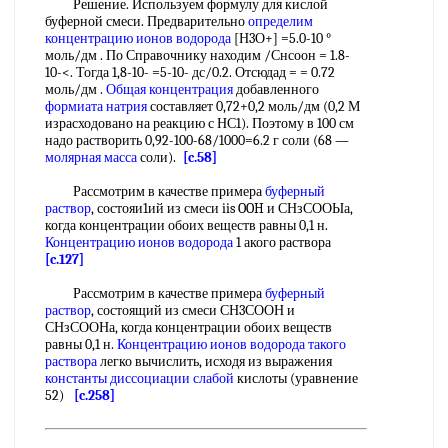
Решение. Используем формулу для кислой
буферной смеси. Предварительно
определим
концентрацию ионов
водорода
[Н3О+] =5.0-10 °
моль/дм . По Справочнику находим /Снсоон = 1.8-
10-<. Тогда 1,8-10- =5-10- дс/0.2. Отсюдад = = 0.72
моль/дм .
Общая концентрация
добавленного
формиата натрия
составляет 0,72+0,2 моль/дм (0,2 М
израсходовано на реакцию с НС1). Поэтому в 100 см
надо растворить 0,92-100-68/1000=6.2 г соли (68 —
молярная масса
соли).
[c.58]
Рассмотрим в качестве примера
буферный
раствор
, состояи1ий из смеси iis OOH и СНзСООЫа,
когда концентрации обоих веществ равны 0,1 н.
Концентрацию ионов водорода
1 акого раствора
[c.127]
Рассмотрим в качестве примера
буферный
раствор
, состоящий из смеси СН3СООН и
СНзСООНа, когда концентрации обоих веществ
равны 0,1 н.
Концентрацию ионов водорода
такого
раствора
легко вычислить, исходя из выражения
константы диссоциации слабой
кислоты (уравнение
52)
[c.258]