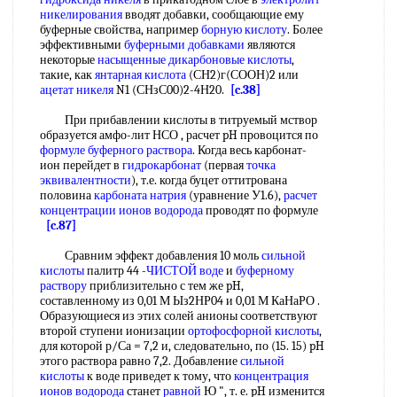
никелирования
вводят добавки, сообщающие ему
буферные свойства, например
борную кислоту
. Более
эффективными
буферными добавками
являются
некоторые
насыщенные дикарбоновые кислоты
,
такие, как
янтарная кислота
(СН2)г(СООН)2 или
ацетат никеля
N1 (СНзС00)2-4Н20.
[c.38]
При прибавлении кислоты в титруемый мствор
образуется амфо-лит НСО , расчет pH провоцится по
формуле буферного раствора
. Когда весь карбонат-
ион перейдет в
гидрокарбонат
(первая
точка
эквивалентности
), т.е. когда буцет оттитрована
половина
карбоната натрия
(уравнение У1.6),
расчет
концентрации ионов водорода
проводят по формуле
[c.87]
Сравним эффект добавления 10 моль
сильной
кислоты
палитр 44 -
ЧИСТОЙ воде
и
буферному
раствору
приблизительно с тем же pH,
составленному из 0,01 М Ыз2НР04 и 0,01 М КаНаРО .
Образующиеся из этих солей анионы соответствуют
второй ступени ионизации
ортофосфорной кислоты
,
для которой р/Са = 7,2 и, следовательно, по (15. 15) pH
этого раствора равно 7,2. Добавление
сильной
кислоты
к воде приведет к тому, что
концентрация
ионов водорода
станет
равной
Ю ", т. е. pH изменится