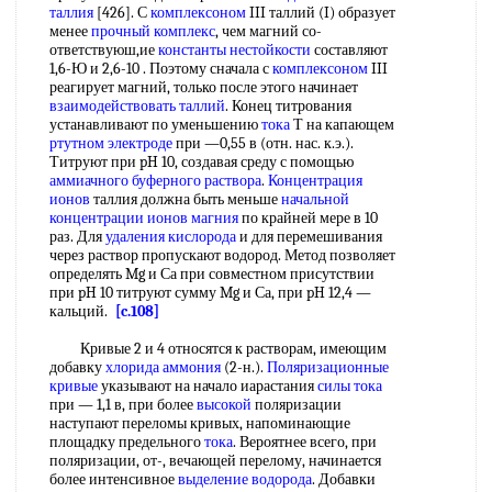
таллия
[426]. С
комплексоном
III таллий (I) образует
менее
прочный комплекс
, чем магний со-
ответствуюш,ие
константы нестойкости
составляют
1,6-Ю и 2,6-10 . Поэтому сначала с
комплексоном
III
реагирует магний, только после этого начинает
взаимодействовать таллий
. Конец титрования
устанавливают по уменьшению
тока
Т на капающем
ртутном электроде
при —0,55 в (отн. нас. к.э.).
Титруют при pH 10, создавая среду с помощью
аммиачного буферного раствора
.
Концентрация
ионов
таллия должна быть меньше
начальной
концентрации
ионов магния
по крайней мере в 10
раз. Для
удаления кислорода
и для перемешивания
через раствор пропускают водород. Метод позволяет
определять Mg и Са при совместном присутствии
при pH 10 титруют сумму Mg и Са, при pH 12,4 —
кальций.
[c.108]
Кривые 2 и 4 относятся к растворам, имеющим
добавку
хлорида аммония
(2-н.).
Поляризационные
кривые
указывают на начало иарастания
силы тока
при — 1,1 в, при более
высокой
поляризации
наступают переломы кривых, напоминающие
площадку предельного
тока
. Вероятнее всего, при
поляризации, от-, вечающей перелому, начинается
более интенсивное
выделение водорода
. Добавки