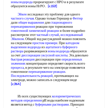
ионы
водорода
прореагируют с НРО и в результате
образуются ионы НгРО .
[c.152]
Эйкен
исследовал эту проблему для одного
частного случая
. Однако только Геришер и
Феттер
дали
общее выражение
для
стационарного
перенапряжения
реакции при торможении
гомогенной химической реакции
и более подробно
рассмотрели этот
частный случай
,
исследованный
Эйкеном
. Общий ход рассуждений можно пояснить
на следующем
простом примере
. При
катодном
выделении водорода
из
ацетатного буферного
раствора
разряжающиеся
ионы водорода
образуются
за счет
диссоциации уксусной кислоты
. Эта довольно
быстрая реакция
диссоциации при
определенных
значениях
концентрации определяет скорость всего
процесса
, в результате чего на электроде появляется
гомогенное
перенапряжение реакции
.
Последовательность реакций
, протекающих на
электроде, можно записать в следующем виде
[c.264]
Из всех существующих
колориметрических
методов определения
pH воды наиболее надежным
является метод с
буферными растворами
. Принцип