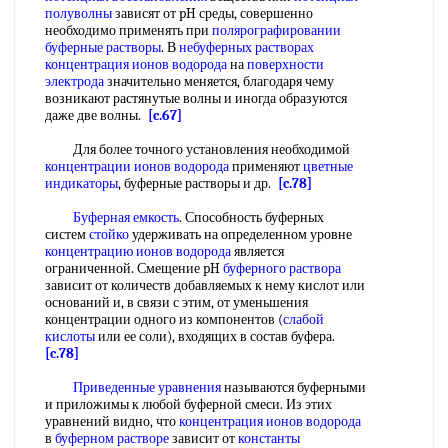
полуволны
зависят от pH среды, совершенно
необходимо применять при
полярографировании
буферные растворы
. В
небуферных растворах
концентрация ионов водорода
на
поверхности
электрода
значительно меняется, благодаря чему
возникают растянутые волны и иногда образуются
даже две волны.
[c.67]
Для более точного установления необходимой
концентрации ионов водорода
применяют
цветные
индикаторы
, буферные растворы и др.
[c.78]
Буферная емкость
. Способность буферных
систем
стойко
удерживать на определенном уровне
концентрацию ионов водорода
является
ограниченной. Смещение pH
буферного раствора
зависит от количеств добавляемых к нему кислот или
оснований и, в связи с этим, от уменьшения
концентрации одного из компонентов (
слабой
кислоты
или ее соли), входящих в состав буфера.
[c.78]
Приведенные уравнения
называются буферными
и приложимы к любой буферной смеси. Из этих
уравнений видно, что
концентрация ионов водорода
в
буферном растворе
зависит от
константы