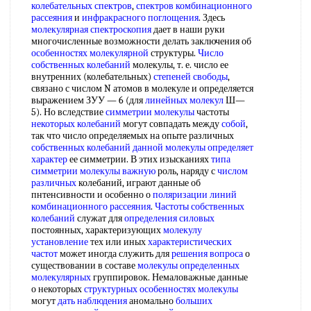
колебательных спектров
,
спектров комбинационного
рассеяния
и
инфракрасного поглощения
. Здесь
молекулярная спектроскопия
дает в наши руки
многочисленные возможности делать заключения об
особенностях молекулярной
структуры.
Число
собственных колебаний
молекулы, т. е. число ее
внутренних (колебательных)
степеней свободы
,
связано с числом N атомов в молекуле и определяется
выражением ЗУУ — 6 (для
линейных молекул
Ш—
5). Но вследствие
симметрии молекулы
частоты
некоторых колебаний
могут совпадать между
собой
,
так что число определяемых на опыте различных
собственных колебаний
данной молекулы
определяет
характер
ее симметрии. В этих изысканиях
типа
симметрии
молекулы важную
роль, наряду с
числом
различных
колебаний, играют данные об
пнтенсивности и особенно о
поляризации линий
комбинационного рассеяния
.
Частоты собственных
колебаний
служат для
определения силовых
постоянных, характеризующих
молекулу
установление
тех или иных
характеристических
частот
может иногда служить для
решения вопроса
о
существовании в составе
молекулы определенных
молекулярных
группировок. Немаловажные данные
о некоторых
структурных особенностях молекулы
могут
дать наблюдения
аномально
больших