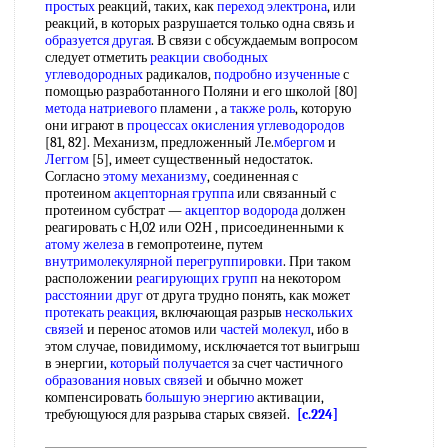
простых
реакций, таких, как
переход электрона
, или
реакций, в которых разрушается только одна связь и
образуется другая
. В связи с обсуждаемым вопросом
следует отметить
реакции свободных
углеводородных
радикалов,
подробно изученные
с
помощью разработанного Поляни и его школой [80]
метода натриевого
пламени , а
также роль
, которую
они играют в
процессах окисления углеводородов
[81, 82]. Механизм, предложенный Ле.
мбергом
и
Леггом
[5], имеет существенный недостаток.
Согласно
этому механизму
, соединенная с
протеином
акцепторная группа
или связанный с
протеином субстрат —
акцептор водорода
должен
реагировать с Н,02 или О2Н , присоединенными к
атому железа
в гемопротеине, путем
внутримолекулярной перегруппировки
. При таком
расположении
реагирующих групп
на некотором
расстоянии друг
от друга трудно понять, как может
протекать реакция
, включающая разрыв
нескольких
связей
и перенос атомов или
частей молекул
, ибо в
этом случае, повидимому, исключается тот выигрыш
в энергии,
который получается
за счет частичного
образования новых связей
и обычно может
компенсировать
большую энергию
активации,
требующуюся для разрыва старых связей.
[c.224]