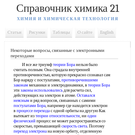
Справочник химика 21
ХИМИЯ И ХИМИЧЕСКАЯ ТЕХНОЛОГИЯ
Статьи
Рисунки
Таблицы
О сайте
English
Некоторые вопросы, связанные с электронными
переходами
И все же триумф
теории Бора
нельзя было
считать полным. Она страдала внутренней
противоречивостью, которую прекрасно сознавал сам
Бор наряду с постулатами,
противоречившими
законам
механики и электродинамики, в
теории Бора
эти
законы использовались
для расчета сил,
действующих на электрон в атоме.
Оставался
неясным
и ряд вопросов, связанных с самими
постулатами Бора
, например где находится электрон
в
процессе перехода
с одной орбиты на другую Как
вытекает из
теории относительности
, ни
один
физический
процесс не может распространяться со
скоростью, превышающей
скорость света
. Поэтому
переход электрона
на новую орбиту, отделенную