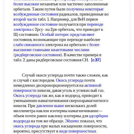
более высокие
незанятые или частично заполненные
орбитали. Таким путем были
получены некоторые
возбужденные состояния
радикалов, приведенные во
второй части
табл. 1. Например, для ВеН первое
возбужденное состояние
получается при
переводе
электрона
с 2рсу- на 2ря-орбиталь, что приводит к
Щ-состоянию.
Особый интерес представляют
состояния, возникающие при переходе наиболее
слабо связанного
электрона на орбитали с
более
высокими
главными квантовыми числами
(
ридберговские состояния
). В качестве примера в
табл. 2 даны ридберговские состояния СН.
[c.37]
Случай окиси углерода почти также сложен, как
и случай с кислородом.
Окись углерода
почти
немедленно диснронорционируется на
активной
поверхности
никеля, давая уголь и углекислый газ.
Окись углерода
так же, как и водород, приводит к
уменьшению намагничивания сверхпарамагнитного
никеля. При
давлении выше
нескольких долей
миллиметра наклон изотермы намагничивание—
объем почти равен наклону изотермы для
адсорбции
водорода
на том же образце.
Эйшенс
показал, что
окись углерода
при малых насьщениях поверхности,
вероятно, присутствует в
виде поверхностных