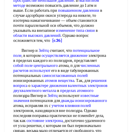
пространстве
небольшое давление
. В
магнитном
методе
возможно повысить давление до 1 атм и
выше. Если работать при
повышенном давлении
в
случае адсорбции окиси углерода на никеле, то
изотерма намагничивание — объем становится
почти параллельной оси объемов, что должно
указывать на внезапное
изменение типа связи
в
области высоких давлений
. Однако вопрос
осложняется тем, что
[c.26]
Вигнер и
Зейтц
считают, что
потенциальное
поле
, в котором
осуществляется движение
электрона
в пределах каждого из полиэдров, представляет
собой
поле центрального
атома, п для
численных
расчетов используют
его в виде табулированных
потенциальных
самосогласованных полей
ионизированных
атомов вещества
. Так, для
решения
вопроса
о
характере движения
валентных электронов
двухвалентного металла
в
пределах атомного
полиэдра Вигнер и
Зейтц
используют
известные
значения
потенциалов для
дважды ионизированного
атома, исправляя лх с
учетом влияния полей
электронов, находящихся вне полиэдра. Однако
последняя поправка практически не пзменйет дела,
так как
состояние электрона
, достаточно удаленного
от узла решетки, с которым он был первоначально
связан, весьма мало отличается от свободного, что