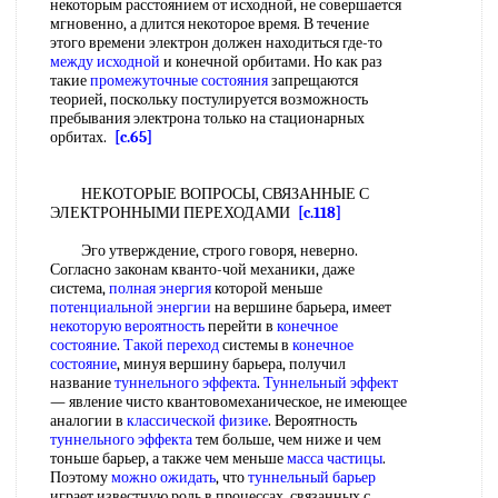
некоторым расстоянием от исходной, не совершается
мгновенно, а длится некоторое время. В течение
этого времени электрон должен находиться где-то
между исходной
и конечной орбитами. Но как раз
такие
промежуточные состояния
запрещаются
теорией, поскольку постулируется возможность
пребывания электрона только на стационарных
орбитах.
[c.65]
НЕКОТОРЫЕ ВОПРОСЫ, СВЯЗАННЫЕ С
ЭЛЕКТРОННЫМИ ПЕРЕХОДАМИ
[c.118]
Эго утверждение, строго говоря, неверно.
Согласно законам кванто-чой механики, даже
система,
полная энергия
которой меньше
потенциальной энергии
на вершине барьера, имеет
некоторую вероятность
перейти в
конечное
состояние
.
Такой переход
системы в
конечное
состояние
, минуя вершину барьера, получил
название
туннельного эффекта
.
Туннельный эффект
— явление чисто квантовомеханическое, не имеющее
аналогии в
классической физике
. Вероятность
туннельного эффекта
тем больше, чем ниже и чем
тоньше барьер, а также чем меньше
масса частицы
.
Поэтому
можно ожидать
, что
туннельный барьер
играет известную роль в процессах, связанных с