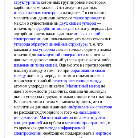
структур типа
кетон-ных группировок некоторых
карбонилов металлов. Это следует из данных
инфракрасных спектров
и находится " в согласии с
магнитными данными, которые
также приводят
к
мысли о существовании
двух
связей углерод
—
никель при
адсорбции молекулы
окиси углерода. Для
адсорбции очень важны данные
инфракрасной
спектроскопии
они показывают, что молекулы окиси
углерода образуют
линейные структуры
, т. е. что
каждый
атом углерода
связан только с одним атомом
никеля. Для
насыщенной поверхности
магнитные
данные не дают оснований утверждать о каком-либо
изменении типа связей
. Однако это не противоречит
нашему выводу о том, что при
образовании связи
между
окисью углерода и атомом никеля должен
происходить слабый
переход электронов между
атомом углерода и никелем.
Магнитный метод
не
дает возможности различить, связана ли молекула
окиси углерода с двумя атомами никеля или с одним.
В соответствии с этим мы можем принять, что и
магнитные данные и данные
инфракрасных спектров
не расходятся для одного и того же
насыщения
поверхности
.
Магнитный метод
не
лимитируется
концентрацией
адсорбата в
мертвом пространстве
, в
то время как для
метода инфракрасной
спектроскопии
необходимо поддерживать в
мертвом