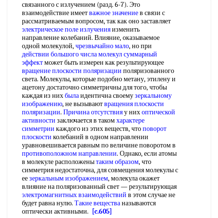
связанного с излучением (разд. 6-7). Это
взаимодействие имеет
важное значение
в связи с
рассматриваемым вопросом, так как оно заставляет
электрическое поле излучения
изменить
направление колебаний. Влияние, оказываемое
одной молекулой,
чрезвычайно мало
, но при
действии большого
числа молекул
суммарный
эффект
может быть измерен как результирующее
вращение плоскости поляризации
поляризованного
света. Молекулы, которые подобно метану, этилену и
ацетону достаточно симметричны для того, чтобы
каждая из них
была
идентична своему
зеркальному
изображению
, не вызывают
вращения плоскости
поляризации
.
Причина отсутствия
у них
оптической
активности
заключается в таком
характере
симметрии
каждого из этих веществ, что
поворот
плоскости
колебаний в одном направлении
уравновешивается равным по величине поворотом в
противоположном направлении
. Однако, если атомы
в молекуле расположены
таким образом
, что
симметрия недостаточна, для совмещения молекулы с
ее
зеркальным изображением
, молекула окажет
влияние на поляризованный свет — результирующая
электромагнитных взаимодействий
в этом случае не
будет равна нулю.
Такие вещества
называются
оптически активными.
[c.605]