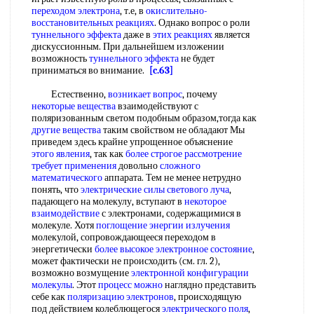
переходом электрона
, т.е, в
окислительно-
восстановительных реакциях
. Однако вопрос о роли
туннельного эффекта
даже в
этих реакциях
является
дискуссионным. При дальнейшем изложении
возможность
туннельного эффекта
не будет
приниматься во внимание.
[c.63]
Естественно,
возникает вопрос
, почему
некоторые вещества
взаимодействуют с
поляризованным светом подобным образом,тогда как
другие вещества
таким свойством не обладают Мы
приведем здесь крайне упрощенное объяснение
этого явления
, так как
более строгое рассмотрение
требует применения
довольно
сложного
математического
аппарата. Тем не менее нетрудно
понять, что
электрические силы
светового луча
,
падающего на молекулу, вступают в
некоторое
взаимодействие
с электронами, содержащимися в
молекуле. Хотя
поглощение энергии излучения
молекулой, сопровождающееся переходом в
энергетически
более высокое
электронное состояние
,
может фактически не происходить (см. гл. 2),
возможно возмущение
электронной конфигурации
молекулы
. Этот
процесс можно
наглядно представить
себе как
поляризацию электронов
, происходящую
под действием колеблющегося
электрического поля
,