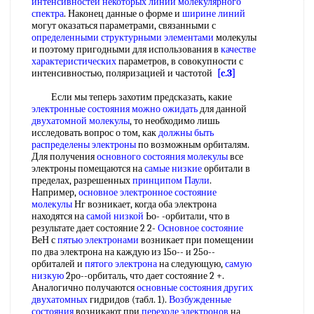
интенсивностей
некоторых линий
молекулярного
спектра
. Наконец данные о форме и
ширине линий
могут оказаться параметрами, связанными с
определенными структурными элементами
молекулы
и поэтому пригодными для использования в
качестве
характеристических
параметров, в совокупности с
интенсивностью, поляризацией и частотой
[c.3]
Если мы теперь захотим предсказать, какие
электронные состояния
можно ожидать
для данной
двухатомной молекулы
, то необходимо лишь
исследовать вопрос о том, как
должны быть
распределены электроны
по возможным орбиталям.
Для получения
основного состояния молекулы
все
электроны помещаются на
самые низкие
орбитали в
пределах, разрешенных
принципом Паули
.
Например,
основное электронное состояние
молекулы
Нг возникает, когда оба электрона
находятся на
самой низкой
Ьо- -орбитали, что в
результате дает состояние 2 2-
Основное состояние
ВеН с
пятью электронами
возникает при помещении
по два электрона на каждую из 15о-- и 25о--
орбиталей и
пятого электрона
на следующую,
самую
низкую
2ро--орбиталь, что дает состояние 2 +.
Аналогично получаются
основные состояния
других
двухатомных
гидридов (табл. 1).
Возбужденные
состояния
возникают при
переходе электронов
на