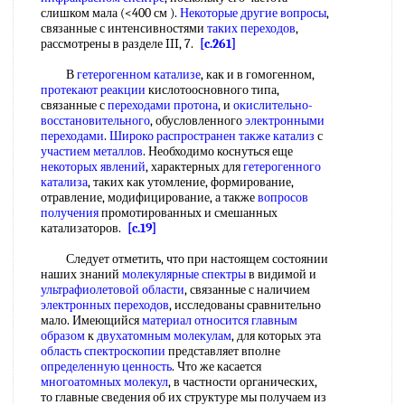
слишком мала (<400 см ).
Некоторые другие вопросы
,
связанные с интенсивностями
таких переходов
,
рассмотрены в разделе III, 7.
[c.261]
В
гетерогенном катализе
, как и в гомогенном,
протекают реакции
кислотоосновного типа,
связанные с
переходами протона
, и
окислительно-
восстановительного
, обусловленного
электронными
переходами
.
Широко распространен
также катализ
с
участием металлов
. Необходимо коснуться еще
некоторых явлений
, характерных для
гетерогенного
катализа
, таких как утомление, формирование,
отравление, модифицирование, а также
вопросов
получения
промотированных и смешанных
катализаторов.
[c.19]
Следует отметить, что при настоящем состоянии
наших знаний
молекулярные спектры
в видимой и
ультрафиолетовой области
, связанные с наличием
электронных переходов
, исследованы сравнительно
мало. Имеющийся
материал относится
главным
образом
к
двухатомным молекулам
, для которых эта
область спектроскопии
представляет вполне
определенную ценность
. Что же касается
многоатомных молекул
, в частности органических,
то главные сведения об их структуре мы получаем из