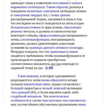
приводит лишь к появлению
постоянного члена
в
выражении потенциала
.
Таким образом
, разница в
поведении
валентных электронов
свободных атомов
и
электронов твердых
тел, с
точки зрения
рассматриваемой теории, заключается лишь в том,
что последние не могут находиться на сколь угодно
большом расстоянии
от ядер атомов,
образующих
решетку
металла, и должны оставаться внутри
некоторого объема,
сферы влияния
рассматриваемого
атома, а
волновая функция
, описывающая их
движение, должна удовлетворять известным
условиям на
границах данного
атомного полиэдра
.
Нетрудно показать, что эти
граничные условия
сводятся к требованию, чтобы искомая функция и ее
производная по нормали приобретали
соответственно множитель ддд дрд переходе из
заданной точки на гра-
[c.23]
Такие реакции
, в которых одновременно
разрущаются и затем
вновь образуются
четыре
сильные
ковалентные связи
, трудно согласовать с
больщой
скоростью и
низкой энергией
активации
этих реакций
[64], и более вероятен какой-либо
стадийный механизм
. Эти
кинетические
особенности
в случае
окислительно-восстановитель
-
иых систем обычно обусловлены протеканием
очень