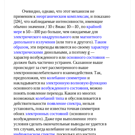
Очевидно, однако, что этот механизм не
применим к
неорганическим комплексам
, и показано
[134], что наблюдаемые интенсивности, имеющие
обычно значения / 10 с 8макс 10—10 , по
крайней
мере
в 50—100 раз больше, чем ожидаемые для
электрического квадрупольного
или
магнитного
дипольного излучения
(или того и другого).
Таким
образом
, эти переходы являются но своему
характеру
электрическими
динольными, а поэтому g —
характер возбужденного или
основного состояния
—
должен быть частично устранен. Сказанное выше
происходит за счет рассмотренного выше
электронноколебательного взаимодействия. Так,
предположив, что
колебание симметрии
и
накладывается на
электронную волновую функцию
основного или
возбужденного состояния
, можно
понять появление перехода. Каким из многих
возможных
колебаний типа
и обусловливается в
действительности
появление спектра
, нельзя
установить, пока не известна точная симметрия
обоих
электронных состояний
(основного и
возбужденного). Даже при выполнении этого
условия сделать окончательные выводы не удается в
тех случаях, когда колебание не наблюдается в
инфракрасном спектре
, поскольку его частота