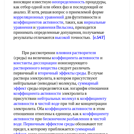
вносящие известную
неопределенность
процедуры,
как отбор одной или обеих фаз и последующий ее
анализ. И хотя, решая вопрос о приемлемой форме
корреляционных уравнений
для фугитивности и
коэффициентов активности
, таких, как
вириальные
уравнения
и
уравнения Вильсона
, приходится
принимать определенные допущения, получаемые
результаты отличаются
высокой
точностью.
[c.547]
При рассмотрении
влияния растворителя
(среды) на величины
коэффициента активности
и
константы диссоциации
ионизирующего
растворенного вещества
следует различать
первичный и
вторичный эффекты среды
. В случае
раствора электролита, в котором присутствуют
нейтральные (неводные) молекулы,
суммарный
эффект
среды определяется как логарифм отношения
коэффициента активности
электролита в
присутствии
нейтральных молекул
к
коэффициенту
активности
в
чистой воде
при той же концентрации
электролита. Оба
коэффициента активности
в этом
отношении отнесены к единице, как к
коэффициенту
активности
при
бесконечном разбавлении
в
чистой
воде
.
Первичным эффектом среды
обозначают тот
предел, к которому приближается
суммарный