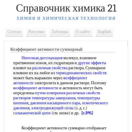
Справочник химика 21
ХИМИЯ И ХИМИЧЕСКАЯ ТЕХНОЛОГИЯ
Статьи
Рисунки
Таблицы
О сайте
English
Коэффициент активности суммарный
Неполная диссоциация
молекул, взаимное
притяжение ионов, их гидратация и
другие эффекты
влияют на
различные свойства
раствора. Суммарное
влияние их на любое из
термодинамических свойств
может быть выражено через
коэффициент
активности
электролита в данном растворе. Поэтому
коэффициент активности
и активность могут быть
определены
путем измерения
различных свойств
растворов температуры замерзания
,
температуры
кипения
,
давления насыщенного пара
,
осмотического
давления
,
электродвижущей силы
(э. д. с.)
гальванической цепи
(см. ниже) и др.
[c.395]
Коэффициент активности суммарно отображает