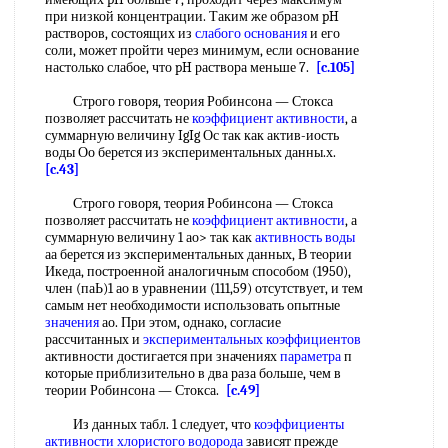
при низкой концентрации. Таким же образом pH
растворов, состоящих из
слабого основания
и его
соли, может пройти через минимум, если основание
настолько слабое, что pH раствора меньше 7.
[c.105]
Строго говоря, теория Робинсона — Стокса
позволяет рассчитать не
коэффициент активности
, а
суммарную величину IgIg Ос так как актив-иость
воды Оо берется из экспериментальных данны.х.
[c.43]
Строго говоря, теория Робинсона — Стокса
позволяет рассчитать не
коэффициент активности
, а
суммарную величину 1 ао> так как
активность воды
аа берется из экспериментальных данных, В теории
Икеда, построенной аналогичным способом (1950),
член (паЬ)1 ао в уравнении (111,59) отсутствует, и тем
самым нет необходимости использовать опытные
значения
ао. При этом, однако, согласие
рассчитанных и
экспериментальных коэффициентов
активности достигается при значениях
параметра
п
которые приблизительно в два раза больше, чем в
теории Робинсона — Стокса.
[c.49]
Из данных табл. 1 следует, что
коэффициенты
активности
хлористого водорода
зависят прежде