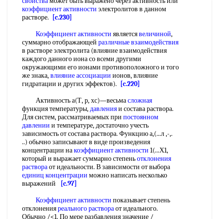
свойства
может быть выражено через активность или
коэффициент активности
электролитов в данном
растворе.
[c.230]
Коэффициент активности
является
величиной
,
суммарно отображающей
различные взаимодействия
в растворе электролита (влияние взаимодействия
каждого данного иона со всеми другими
окружающими его ионами противоположного и того
же знака,
влияние ассоциации
ионов, влияние
гидратации и других эффектов).
[c.220]
Активность а(Т, р, хс)—весьма
сложная
функция температуры,
давления
и состава раствора.
Для систем, рассматриваемых при
постоянном
давлении
и температуре, достаточно учесть
зависимость от состава раствора. Функцию а,(...л ,-,.
..) обычно записывают в виде произведения
концентрации на
коэффициент активности
1(...Х1,
который и выражает суммарно степень
отклонения
раствора
от идеальности. В зависимости от выбора
единиц концентрации
можно написать несколько
выражений
[c.97]
Коэффициент активности
показывает степень
отклонения
реального раствора
от идеального.
Обычно /<1. По мере разбавления значение /