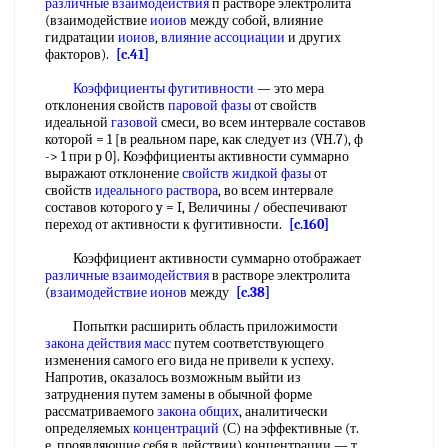
различные взаимодействия
п растворе электролита
(взаимодействие
иоиов
между собой, влияние
гидратации
иоиов
,
влияние ассоциации
и других
факторов).
[c.41]
Коэффициенты фугитивности
— это мера
отклонения свойств
паровой фазы
от свойств
идеальной
газовой
смеси, во всем интервале составов
которой = 1 [в реальном паре, как следует из (VH.7), ф
-> 1 при р 0]. Коэффициенты активности суммарно
выражают отклонение
свойств жидкой фазы
от
свойств
идеального раствора
, во всем интервале
составов которого y = I, Величины / обеспечивают
переход от активности к фугитивности.
[c.160]
Коэффициент активности суммарно отображает
различные взаимодействия
в растворе электролита
(
взаимодействие ионов
между
[c.38]
Попытки расширить область приложимости
закона действия масс
путем соответствующего
изменения самого его вида не привели к успеху.
Напротив, оказалось возможным выйти из
затруднения путем замены в обычной форме
рассматриваемого
закона общих
, аналитически
определяемых
концентраций
(С) на эффективные (т.
е. проявляющие себя в действии) концентрации — т.