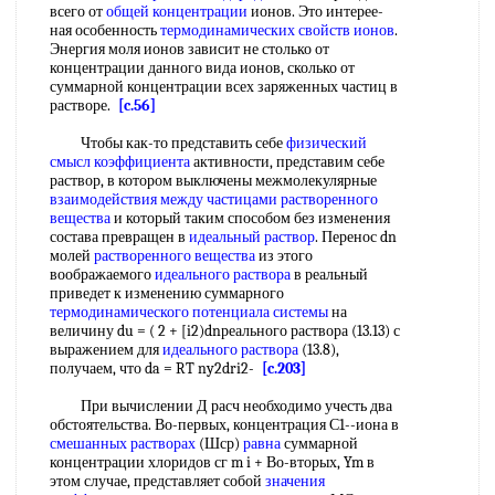
всего от
общей концентрации
ионов. Это интерее-
ная особенность
термодинамических свойств ионов
.
Энергия моля ионов зависит не столько от
концентрации данного вида ионов, сколько от
суммарной концентрации всех заряженных частиц в
растворе.
[c.56]
Чтобы как-то представить себе
физический
смысл коэффициента
активности, представим себе
раствор, в котором выключены межмолекулярные
взаимодействия между частицами
растворенного
вещества
и который таким способом без изменения
состава превращен в
идеальный раствор
. Перенос dn
молей
растворенного вещества
из этого
воображаемого
идеального раствора
в реальный
приведет к изменению суммарного
термодинамического потенциала системы
на
величину du = ( 2 + [i2)dn
реального раствора (13.13) с
выражением для
идеального раствора
(13.8),
получаем, что da = RT ny2dri2-
[c.203]
При вычислении Д расч необходимо учесть два
обстоятельства. Во-первых, концентрация С1--иона в
смешанных растворах
(Шср)
равна
суммарной
концентрации хлоридов сг m i + Во-вторых, Ym в
этом случае, представляет собой
значения