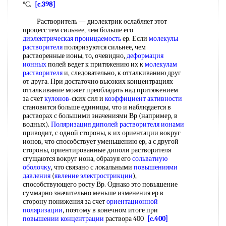
°С.
[c.398]
Растворитель — диэлектрик ослабляет этот
процесс тем сильнее, чем больше его
диэлектрическая проницаемость
ер. Если
молекулы
растворителя
поляризуются сильнее, чем
растворенные ионы, то, очевидно,
деформация
ионных
полей ведет к притяжению их к
молекулам
растворителя
и, следовательно, к отталкиванию друг
от друга. При достаточно высоких концентрациях
отталкивание может преобладать над притяжением
за счет
кулонов
-ских сил и
коэффициент активности
становится больше единицы, что и наблюдается в
растворах с большими значениями Вр (например, в
водных).
Поляризация диполей
растворителя ионами
приводит, с одной стороны, к их ориентации вокруг
ионов, что способствует уменьшению ер, а с другой
стороны, ориентированные диполи растворителя
сгущаются вокруг иона, образуя его
сольватную
оболочку
, что связано с локальными
повышениями
давления
(
явление электрострикции
),
способствующего росту Вр. Однако это повышение
суммарно значительно меньше изменения ер в
сторону понижения за счет
ориентационной
поляризации
, поэтому в конечном итоге при
повышении концентрации
раствора 400
[c.400]