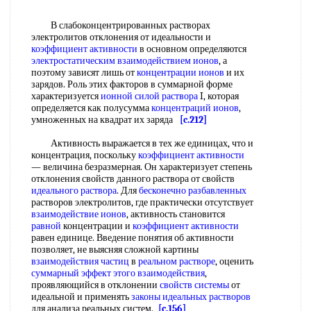
В слабоконцентрированных растворах
электролитов отклонения от идеальности и
коэффициент активности
в основном определяются
электростатическим взаимодействием ионов
, а
поэтому зависят лишь от
концентрации ионов
и их
зарядов. Роль этих факторов в суммарной форме
характеризуется
ионной силой раствора
I, которая
определяется как полусумма
концентраций ионов
,
умноженных на квадрат их заряда
[c.212]
Активность выражается в тех же единицах, что и
концентрация, поскольку
коэффициент активности
— величина безразмерная. Он характеризует степень
отклонения свойств данного раствора от свойств
идеального раствора
. Для
бесконечно разбавленных
растворов электролитов, где практически отсутствует
взаимодействие ионов
, активность становится
равной
концентрации и
коэффициент активности
равен единице. Введение понятия об активности
позволяет, не выясняя сложной картины
взаимодействия частиц
в
реальном растворе
, оценить
суммарный эффект
этого взаимодействия
,
проявляющийся в отклонении
свойств системы
от
идеальной и применять
законы идеальных растворов
для анализа реальных систем.
[c.156]