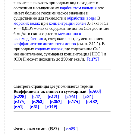
значительная часть природных вод находится в
состоянии насыщения их
карбонатом кальция
, что
имеет большое геохимическое значение и
существенно для технологии
обработки воды
. В
морских водах
при
концентрации солей
35 г/кг и Са
+ — 0,0104 моль/кг содержание ионов СОз достигает
6 мг/кг в связи с ростом
межионного
взаимодействия
и, следовательно, с уменьшением
коэффициентов активности ионов
(см. п. 2.14.4). В
природных
содовых озерах
, где содержание Са "
незначительное, суммарная концентрация [НСО ] и
(СОзП может доходить до 250 мг экв/л.
[c.175]
Смотреть страницы где упоминается термин
Коэффициент активности суммарный
:
[c.400]
[c.228]
[c.17]
[c.121]
[c.261]
[c.34]
[c.174]
[c.253]
[c.352]
[c.174]
[c.482]
[c.41]
[c.31]
[c.149]
Физическая химия (1987) -- [
c.489
]