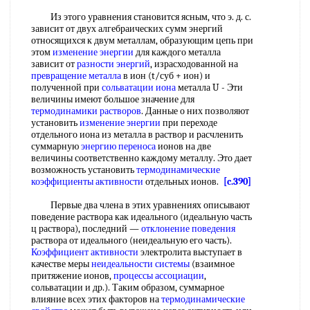
Из этого уравнения становится ясным, что э. д. с.
зависит от двух алгебраических сумм энергий
относящихся к двум металлам, образующим цепь при
этом
изменение энергии
для каждого металла
зависит от
разности энергий
, израсходованной на
превращение металла
в ион (t/суб + ион) и
полученной при
сольватации иона
металла U - Эти
величины имеют большое значение для
термодинамики растворов
. Данные о них позволяют
установить
изменение энергии
при переходе
отдельного иона из металла в раствор и расчленить
суммарную
энергию переноса
ионов на две
величины соответственно каждому металлу. Это дает
возможность установить
термодинамические
коэффициенты активности
отдельных ионов.
[c.390]
Первые два члена в этих уравнениях описывают
поведение раствора как идеального (идеальную часть
ц раствора), последний —
отклонение поведения
раствора от идеального (неидеальную его часть).
Коэффициент активности
электролита выступает в
качестве меры
неидеальности системы
(взаимное
притяжение ионов,
процессы ассоциации
,
сольватации и др.). Таким образом, суммарное
влияние всех этих факторов на
термодинамические