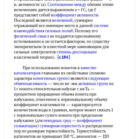
н. активности (а).
Соотношение между
обеими этими
величинами дается выражением а = f С, где f
представляет собой
коэффициент активности
.
Последний является
величиной
, суммарно
отражающей все имеющие место в данной
системе
взаимодействия
силовых полей
. Поэтому его
физический смысл
не поддается однозначному
истолкованию и он остается фактором, по существу
эмпирическим (в известной мере заменяющим для
сильных электролитов
степень диссоциации
классической теории).
[c.184]
При использовании ионитов в
качестве
катализаторов
главными их свойствами (помимо
характера
ионогенных групп
) являются
следующие
обменная емкость
— число мг-экв
активных групп
иа
1 г ионита относительная набухае-г.юсТь —
процентное приращение объема ионита при
набухании, отнесенное к первоначальному объему
коэффициент влагоемкости — характеризуется
количеством воды в граммах, которое может связать 1
г первоначально сухого ионита при предельном
набухании (для
неводных сред
—
коэффициент
сольватации
)
суммарная пористость
и распределение
пор по размерам термостойкость. Термостойкость
катионитов не превышает 150 °С, анионитов — 120