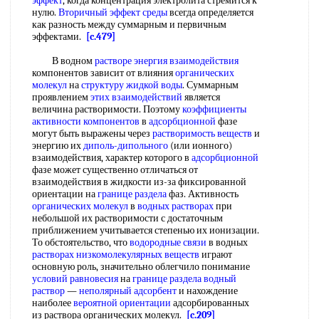
эффект
, когда концентрация электролита стремится к
нулю.
Вторичный эффект среды
всегда определяется
как разность между суммарным и первичным
эффектами.
[c.479]
В водном
растворе энергия взаимодействия
компонентов зависит от влияния
органических
молекул
на
структуру жидкой воды
. Суммарным
проявлением
этих взаимодействий
является
величина растворимости. Поэтому
коэффициенты
активности компонентов
в
адсорбционной
фазе
могут быть выражены через
растворимость веществ
и
энергию их
диполь-дипольного
(или ионного)
взаимодействия, характер которого в
адсорбционной
фазе может существенно отличаться от
взаимодействия в жидкости из-за фиксированной
ориентации на
границе раздела
фаз. Активность
органических молекул
в
водных растворах
при
небольшой их растворимости с достаточным
приближением учитывается степенью их ионизации.
То обстоятельство, что
водородные связи
в водных
растворах низкомолекулярных веществ
играют
основную роль, значительно облегчило понимание
условий равновесия
на
границе раздела
водный
раствор
—
неполярный адсорбент
и нахождение
наиболее
вероятной ориентации
адсорбированных
из раствора органических молекул.
[c.209]