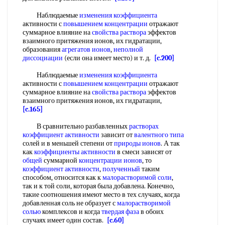
Наблюдаемые
изменения коэффициента
активности с
повышением концентрации
отражают
суммарное влияние на
свойства раствора
эффектов
взаимного притяжения ионов, их гидратации,
образования
агрегатов ионов
,
неполной
диссоциации
(если она имеет место) и т. д.
[c.200]
Наблюдаемые
изменения коэффициента
активности с
повышением концентрации
отражают
суммарное влияние на
свойства раствора
эффектов
взаимного притяжения ионов, их гидратации,
[c.165]
В сравнительно разбавленных
растворах
коэффициент активности
зависит от
валентного типа
солей и в меньшей степени от
природы ионов
. А так
как
коэффициенты активности
в смеси зависят от
общей
суммарной
концентрации ионов
, то
коэффициент активности
,
полученный
таким
способом, относится как к
малорастворимой соли
,
так и к той соли, которая была добавлена. Конечно,
такие соотношения имеют место в тех случаях, когда
добавленная соль не образует с
малорастворимой
солью
комплексов и когда
твердая фаза
в обоих
случаях имеет один состав.
[c.60]