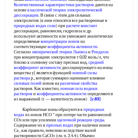
Количественные характеристики растворов
даются на
основе
классической теории электролитической
диссоциации
. В связи с этим для сильных
электролитов (к ним относятся все растворенные в
природных водах соли
) при
расчете констант
диссоциации, равновесия, гидролиза и др.
используют активности или умножают аналитически
определяемые
концентрации ионов
на
соответствующие
коэффициенты активности
.
Согласно
эмпирической
теории Льюиса
и
Рендалла
при концентрациях электролитов т 0,02 моль/л, что
близко к солевому составу пресных вод,
средний
коэффициент активности
диссоциирующего на ионы
вещества у[ является функцией
ионной силы
раствора
р., которая суммарно оценивает влияние
силовых полей
ионов на
различные свойства
растворов. Как известно,
ионная сила
водных
растворов
и
коэффициенты активности
определяются
из выражений (г — валентность ионов)
[c.83]
Карбонатные ионы образуются в
природных
водах
из ионов НСО " при потере части равновесной
СОз или при усилении
щелочной реакции среды
.
Содержание их в
пресных водах
при наличии ионов
Са , как правило, невелико вследствие малой
растворимости СаСОз (см. п. 2.4.4). Обычно