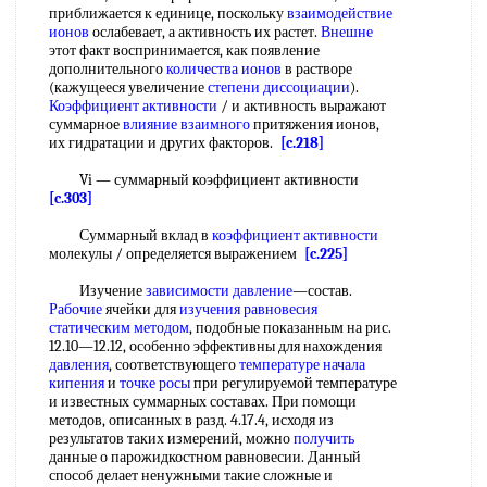
приближается к единице, поскольку
взаимодействие
ионов
ослабевает, а активность их растет.
Внешне
этот факт воспринимается, как появление
дополнительного
количества ионов
в растворе
(кажущееся увеличение
степени диссоциации
).
Коэффициент активности
/ и активность выражают
суммарное
влияние взаимного
притяжения ионов,
их гидратации и других факторов.
[c.218]
Vi — суммарный коэффициент активности
[c.303]
Суммарный вклад в
коэффициент активности
молекулы / определяется выражением
[c.225]
Изучение
зависимости давление
—состав.
Рабочие
ячейки для
изучения равновесия
статическим методом
, подобные показанным на рис.
12.10—12.12, особенно эффективны для нахождения
давления
, соответствующего
температуре начала
кипения
и
точке росы
при регулируемой температуре
и известных суммарных составах. При помощи
методов, описанных в разд. 4.17.4, исходя из
результатов таких измерений, можно
получить
данные о парожидкостном равновесии. Данный
способ делает ненужными такие сложные и