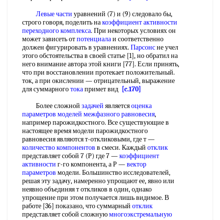
Левые части
уравнений (7) и (9) следовало бы,
строго говоря, поделить на
коэффициент активности
переходного комплекса
. При некоторых условиях он
может зависеть от
потенциала
и соответственно
должен фигурировать в уравнениях.
Парсонс
не учел
этого обстоятельства в своей статье [1], но обратил на
него внимание автора этой книги [77]. Если принять,
что при восстановлении протекает положительный.
ток, а при окислении — отрицательный, выражение
для суммарного
тока
примет вид
[c.170]
Более сложной
задачей
является
оценка
параметров моделей
межфазного равновесия
,
например парожидкостного. Все существующие в
настоящее время модели парожидкостного
равновесия являются т-откликовыми, где т —
количество компонентов
в смеси. Каждый
отклик
представляет собой 7 (Р) где 7 —
коэффициент
активности
г-го компонента, а Р —
вектор
параметров
модели. Большинство исследователей,
решая эту задачу, намеренно упрощают ее, явно или
неявно объединяя т откликов в один, однако
упрощение при этом получается лишь видимое. В
работе [36] показано, что суммарный
отклик
представляет собой сложную
многоэкстремальную