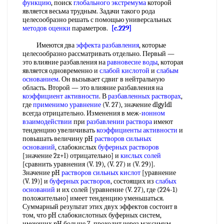
функцию
, поиск
глобального экстремума
которой
является весьма трудным. Задачи такого рода
целесообразно решать с помощью универсальных
методов оценки
параметров.
[c.229]
Имеются два
эффекта разбавления
, которые
целесообразно рассматривать отдельно. Первый —
это влияние разбавления на
равновесие воды
, которая
является одновременно и
слабой кислотой
и
слабым
основанием
. Он вызывает сдвиг в нейтральную
область. Второй — это влияние разбавления на
коэффициент активности
. В
разбавленных растворах
,
где
применимо уравнение
(V. 27), значение dlgyldl
всегда отрицательно. Изменения в меж-
ионном
взаимодействии
при
разбавлении раствора
имеют
тенденцию увеличивать
коэффициенты активности
и
повышать величину pH
растворов сильных
оснований
, слабокислых
буферных растворов
[значение 2z+l) отрицательно] и
кислых солей
[сравнить уравнения (V. 19), (V. 27) и (V. 29)].
Значение pH
растворов сильных кислот
[уравнение
(V. 19)] и
буферных растворов
, состоящих из
слабых
оснований
и их солей [уравнение (V. 27), где (224-1)
положительно] имеет тенденцию уменьшаться.
Суммарный результат этих двух эффектов состоит в
том, что pH слабокислотных буферных систем,
имеющих pH больше 7, проходит через максимум