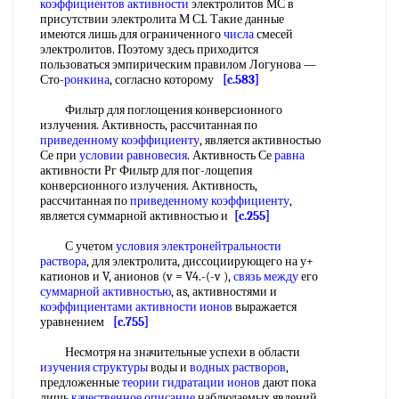
коэффициентов активности
электролитов МС в
присутствии электролита М С1. Такие данные
имеются лишь для ограниченного
числа
смесей
электролитов. Поэтому здесь приходится
пользоваться эмпирическим правилом Логунова —
Сто-
ронкина
, согласно которому
[c.583]
Фильтр для поглощения конверсионного
излучения. Активность, рассчитанная по
приведенному коэффициенту
, является активностью
Се при
условии равновесия
. Активность Се
равна
активности Рг Фильтр для пог-лощепия
конверсионного излучения. Активность,
рассчитанная по
приведенному коэффициенту
,
является суммарной активностью и
[c.255]
С учетом
условия электронейтральности
раствора
, для электролита, диссоциирующего на у+
катионов и V, анионов (v = V4.-(-v ),
связь между
его
суммарной активностью
, as, активностями и
коэффициентами активности ионов
выражается
уравнением
[c.755]
Несмотря на значительные успехи в области
изучения структуры
воды и
водных растворов
,
предложенные
теории гидратации ионов
дают пока
лишь
качественное описание
наблюдаемых явлений.