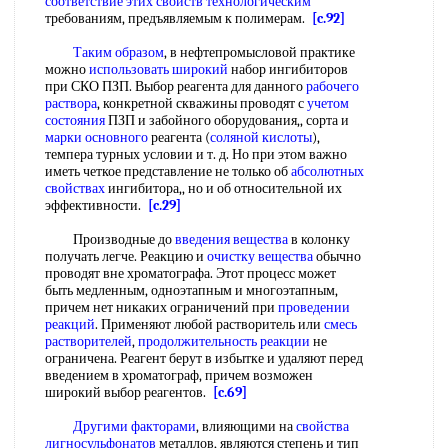
соответствие этих
свойств технологическим
требованиям, предъявляемым к полимерам.
[c.92]
Таким образом
, в нефтепромысловой практике
можно
использовать широкий
набор ингибиторов
при СКО ПЗП. Выбор реагента для данного
рабочего
раствора
, конкретной скважины проводят с
учетом
состояния
ПЗП и забойного оборудования,, сорта и
марки основного
реагента (
соляной кислоты
),
темпера турных условии и т. д. Но при этом важно
иметь четкое представление не только об
абсолютных
свойствах
ингибитора,, но и об относительной их
эффективности.
[c.29]
Производные до
введения вещества
в колонку
получать легче. Реакцию и
очистку вещества
обычно
проводят вне хроматографа. Этот процесс может
быть медленным, одноэтапным и многоэтапным,
причем нет никаких ограничений при
проведении
реакций
. Применяют любой растворитель или
смесь
растворителей
,
продолжительность реакции
не
ограничена. Реагент берут в избытке и удаляют перед
введением в хроматограф, причем возможен
широкий выбор реагентов.
[c.69]
Другими факторами
, влияющими на
свойства
лигносульфонатов
металлов, являются степень и тип