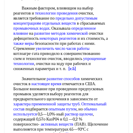
Важным фактором, влияющим на выбор
реагентов и
технологии проведения
очистки,
является требование по
предельно допустимым
концентрациям
отдельных веществ
в сбрасываемых
промывочных водах
. Оказывала
определенное
влияние
на
развитие методов химической
очистки
дефицитность
некоторых реагентов
и их стоимость, а
также меры
безопасности при работах с ними.
Стремление
увеличить число
часов работы
котлоагре-гата приводило к совершенствованию
схем и технологии очисток, вводились
упрощенные
технологии
, очистки на ходу при рабочих и
сниженных параметрах и т. п.
[c.5]
Значительное
развитие способов
химических
очисток в
настоящее время
отмечается в США.
Большое внимание при проведении предпусковых
промывок уделяется выбору реагентов для
предварительного щелочения в зависимости от
характера примененной
защиты труб
.
Оптимальный
состав
подбирается
опытным путем
, но
обычно
используется
0,5—1,0%-ный
раствор щелочи
,
содержащей 0,57о КазР04 н 0,1 —0,2 %
поверхностно-
активных веществ
(ПАВ). Щелочение
выполняется при температурах 65—93°С с