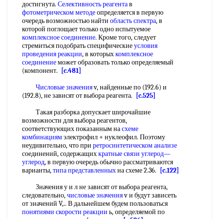
достигнута.
Селективность реагента
в
фотометрическом методе
определяется в первую
очередь возможностью найти
область спектра
, в
которой поглощает только одно испытуемое
комплексное соединение
. Кроме того, следует
стремиться подобрать специфические
условия
проведения реакции
, в которых
комплексное
соединение
может образовать только определяемый
(компонент.
[c.481]
Числовые значения
v, найденные по (192.6) и
(192.8), не зависят от выбора реагента.
[c.525]
Такая разборка допускает широчайшие
возможности для выбора реагентов,
соответствующих показанным на
схеме
комбинациям
электрофил + нуклеофил. Поэтому
неудивительно, что при
ретросинтетическом анализе
соединений, содержащих
кратные связи углерод—
углерод
, в первую очередь обычно рассматриваются
варианты,
типа представленных
на схеме 2.36.
[c.122]
Значения у и л не зависят от выбора реагента,
следовательно,
числовые значения
v и будут зависеть
от значений V,.. В дальнейшем будем пользоваться
понятиями скорости реакции
ь, определяемой по