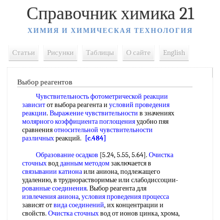
Справочник химика 21
ХИМИЯ И ХИМИЧЕСКАЯ ТЕХНОЛОГИЯ
Статьи
Рисунки
Таблицы
О сайте
English
Выбор реагентов
Чувствительность фотометрической
реакции
зависит
от выбора реагента и
условий проведения
реакции
.
Выражение чувствительности
в значениях
молярного коэффициента поглощения
удобно пяя
сравнения
относительной чувствительности
различных
реакций.
[c.484]
Образование осадков
[5.24, 5.55, 5.64].
Очистка
сточных
вод
данным методом
заключается в
связывании катиона
или аниона, подлежащего
удалению, в труднорастворимые или слабодиссоции-
рованные соединения
. Выбор реагента для
извлечения аниона
,
условия проведения процесса
зависят от
вида соединений
, их концентрации и
свойств.
Очистка сточных
вод от ионов цинка, хрома,