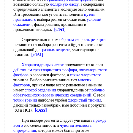
возможно большую
молярную массу
, а содержание
определяемого элемента в молекуле было меньшим.
Эти требования могут быть выполнены
путем
правильного
выбора реагента-осадителя,
условий
осаждения
, фильтрования, промывания и
прокаливания осадка.
[c.141]
Определенная таким
образом скорость реакции
не зависит от выбора реагента и будет практически
одинаковой для
разных веществ
, участвующих в
реакции.
[c.261]
Хлорангидриды кислот
получаются из кислот
действием треххлористого фосфора
,
пятихлористого
фосфора
, хлорокиси фосфора, а
также хлористого
тионила. Выбор реагента зависит от
многих
факторов
, причем чаще всего решающее значение
имеет
способ отделения
хлорангидрида от
побочно
образующихся
неорганических соединений
. С этой
точки зрения
наиболее удобен
хлористый тионил
,
дающий только газообраз-. ные побочные продукты
(SO и НС1).
[c.422]
При выборе реагента следует учитывать
прежде
всего
его селективность и
чувствительность
определения
, которая может быть при этом