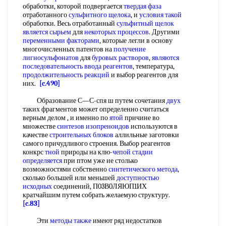
обработки, которой подвергается
твердая фаза
отработанного
сульфитного щелока
, и
условия такой
обработки. Весь отработанный
сульфитный щелок
является сырьем
для
некоторых процессов
. Другими
переменными факторами
, которые легли в основу
многочисленных патентов на
получение
лигносульфонатов
для
буровых растворов
,
являются
последовательность
ввода реагентов
, температура,
продолжительность реакций
и выбор реагентов для
них.
[c.490]
Образование С—С-спя ш путем сочетания
двух
таких фрагментов может определенно считаться
верным делом , и именно по
ятой
причине во
множестве
синтезов изопреноидов
используются в
качестве
строительных блоков
аллильные заготовки
самого причудливого строения. Выбор реагентов
конкрс
тной
природы на клю-
чепой
стадии
определяется
при птом уже ие столько
возможностями собственно
синтетического метода
,
сколько большей или меньшей
доступностью
исходных
соединений, П03В0ЛЯЮП1ИХ
кратчайшим путем собрать желаемую структуру.
[c.83]
Эти
методы также
имеют ряд недостатков