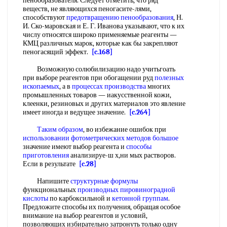
пенообразователя. Следует отметить, что ряд
веществ, не являющихся пеногасите-лями,
способствуют
предотвращению пенообразования
, Н.
И. Ско-маровская и Е. Г. Иванова указывают, что к их
числу относятся широко применяемые реагенты —
КМЦ различных марок, которые как бы закрепляют
пеногасящий эффект.
[c.168]
Возможную солюбилизацию надо учитьгоать
при выборе реагентов при обогащении руд
полезных
ископаемых
, а в
процессах производства
многих
промышленных товаров — иакусственной кожи,
клеенки, резиновых и других материалов это явление
имеет иногда и ведущее значение.
[c.264]
Таким образом
, во избежание ошибок при
использовании фотометрических
методов большое
значение имеют выбор реагента и
способы
приготовления
анализируе-ш х,ни мых растворов.
Если в результате
[c.28]
Напишите
структурные формулы
функциональных
производных пировиноградной
кислоты
по карбоксильной и
кетонной группам
.
Предложите способы их получения, обращая особое
внимание на выбор реагентов и условий,
позволяющих избирательно затронуть только одну