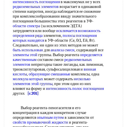
интенсивность поглощения
в максимумах не у всех
редкоземельных элементов
возрастает в одинаковой
степени напротив, иногда наблюдается ее снижение
при комплексообразовании ввиду значительного
поглощения большинства этих реагентов в УФ-
области спектра
(за исключением ЭДТА)
затрудняется или вообще
исключается возможность
определения ряда
элементов,
полосы поглощения
которых находятся
в УФ-области (Се, 0(1, Ей, 8т).
Следовательно, ни один из этих методов не может
быть использован
для
анализа смеси
, содержащей все
элементы этой
группы. Выбор реагента
определяется
качественным
составом смеси
редкоземельных
элементов
непригодны такие лиганды, как лимонная,
триоксиглутаровая, сульфосалициловая и
винная
кислоты
,
образующие смешанные
комплексы, одна
молекула которых
может содержать
несколько
элементов
этой группы
, при этом один из них
влияют на форму и
интенсивность полос поглощения
других
[c.201]
Выбор реагента-пеногасителя и его
концентрация в каждом конкретном случае
определяются
опытным путем
в зависимости от
свойств промывочной жидкости
и реагента-