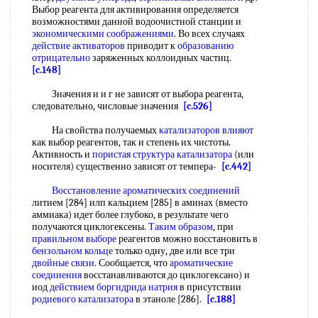
Выбор реагента для активирования определяется
возможностями данной водоочистной станции и
экономическими соображениями
. Во всех случаях
действие активаторов
приводит к
образованию
отрицательно
заряженных коллоидных частиц.
[c.148]
Значения и и г не зависят от выбора реагента,
следовательно, числовые значения
[c.526]
На свойства получаемых
катализаторов влияют
как выбор реагентов, так и степень их чистоты.
Активность и
пористая структура катализатора
(или
носителя) существенно зависят от темпера-
[c.442]
Восстановление ароматических соединений
литием [284] илп кальцием [285] в аминах (вместо
аммиака) идет более глубоко, в результате чего
получаются циклогексены.
Таким образом
, при
правильном выборе
реагентов можно восстановить в
бензольном кольце
только одну, две или все три
двойные связи
. Сообщается, что
ароматические
соединения
восстанавливаются до циклогексано) и
иод
действием боргидрида натрия
в присутствии
родиевого катализатора
в этаноле [286].
[c.188]