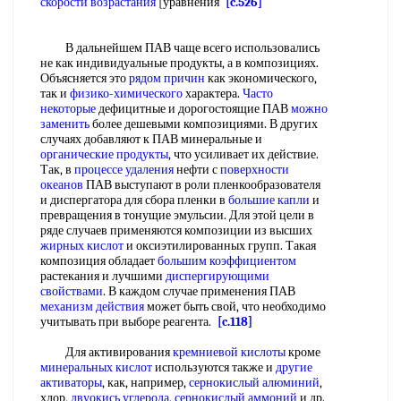
скорости возрастания
[уравнения
[c.526]
В дальнейшем ПАВ чаще всего использовались
не как индивидуальные продукты, а в композициях.
Объясняется это
рядом причин
как экономического,
так и
физико-химического
характера.
Часто
некоторые
дефицитные и дорогостоящие ПАВ
можно
заменить
более дешевыми композициями. В других
случаях добавляют к ПАВ минеральные и
органические продукты
, что усиливает их действие.
Так, в
процессе удаления
нефти с
поверхности
океанов
ПАВ выступают в роли пленкообразователя
и диспергатора для сбора пленки в
большие капли
и
превращения в тонущие эмульсии. Для этой цели в
ряде случаев применяются композиции из высших
жирных кислот
и оксиэтилированных групп. Такая
композиция обладает
большим коэффициентом
растекания и лучшими
диспергирующими
свойствами
. В каждом случае применения ПАВ
механизм действия
может быть свой, что необходимо
учитывать при выборе реагента.
[c.118]
Для активирования
кремниевой кислоты
кроме
минеральных кислот
используются также и
другие
активаторы
, как, например,
сернокислый алюминий
,
хлор,
двуокись углерода
,
сернокислый аммоний
и др.