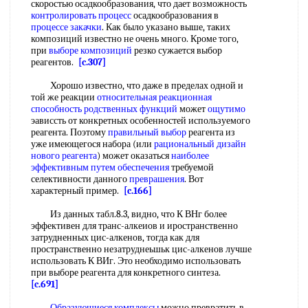
скоростью осадкообразования, что дает возможность
контролировать процесс
осадкообразования в
процессе закачки
. Как было указано выше, таких
композиций известно не очень много. Кроме того,
при
выборе композиций
резко сужается выбор
реагентов.
[c.307]
Хорошо известно, что даже в пределах одной и
той же реакции
относительная реакционная
способность
родственных функций
может
ощутимо
эависсть от конкретных особенностей используемого
реагента. Поэтому
правильный выбор
реагента из
уже имеющегося набора (или
рациональный дизайн
нового реагента
) может оказаться
наиболее
эффективным
путем обеспечения
требуемой
селективности данного
преврашения
. Вот
характерный пример.
[c.166]
Из данных табл.8.3, видно, что К ВНг более
эффективен для транс-алкеиов и иространственно
затрудненных цис-алкенов, тогда как для
пространственно незатруднеьшьк цис-алкенов лучше
использовать К ВИг. Это необходимо использовать
при выборе реагента для конкретного синтеза.
[c.691]
Образующиеся комплексы
можно превратить в