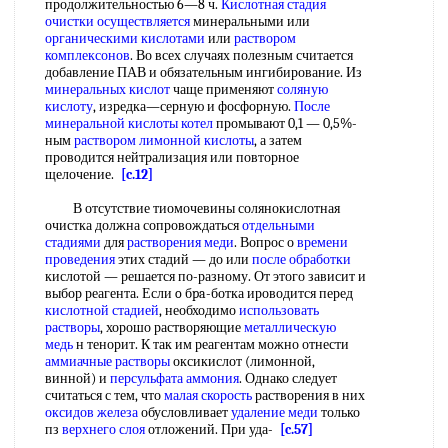
продолжительностью 6—8 ч.
Кислотная стадия
очистки осуществляется
минеральными или
органическими кислотами
или
раствором
комплексонов
. Во всех случаях полезным считается
добавление ПАВ и обязательным ингибирование. Из
минеральных кислот
чаще применяют
соляную
кислоту
, изредка—серную и фосфорную.
После
минеральной
кислоты котел
промывают 0,1 — 0,5%-
ным
раствором лимонной кислоты
, а затем
проводится нейтрализация или повторное
щелочение.
[c.12]
В отсутствие тиомочевины солянокислотная
очистка должна сопровождаться
отдельными
стадиями
для
растворения меди
. Вопрос о
времени
проведения
этих стадий — до или
после обработки
кислотой — решается по-разному. От этого зависит и
выбор реагента. Если o бpa-ботка ироводится перед
кислотной стадией
, необходимо
использовать
растворы
, хорошо растворяющие
металлическую
медь
н тенорит. К так им реагентам можно отнести
аммиачные растворы
оксикислот (лимонной,
винной) и
персульфата аммония
. Однако следует
считаться с тем, что
малая скорость
растворения в них
оксидов железа
обусловливает
удаление меди
только
пз
верхнего слоя
отложений. При уда-
[c.57]