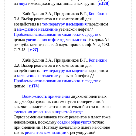
из
двух
имеющихся функциональных групп.
[c.128]
Хабибуллин З.А., Приданников В.Г.,
Копейкин
O.A. Выбор реагентов и их композиций для
воздействия на
температуру насыщения
парафином
и
межфазное натяжение
узеньской нефти//
Проблемы использования
химических средств
с
целью
увеличения нефтеотдачи пластов
Тез. докл. VI
республ. межотраслевой науч.-практ. конф. Уфа, 1981.
С. 7-13.
[c.27]
Хабибуллин З.А., Приданников В.Г.,
Копейкин
O.A. Выбор реагентов и их композиций для
воздействия на
температуру насыщения
парафином
и
межфазное натяжение
узеньской нефти //
Проблемы использования
химических средств
с
цепью
[c.174]
Возможность применения
двухкомпонентных
осадкообра-зуюш их систем путем попеременной
закачки в пласт является сомнительной из-за плохого
смешения реагентов
в
пористой среде
.
Одновременная закачка таких реагентов в пласт тоже
невозможна, поскольку
осадки образуются
тотчас
при смешении. Поэтому желательно иметь на основе
таких
реагентов композиции
с регулируемой