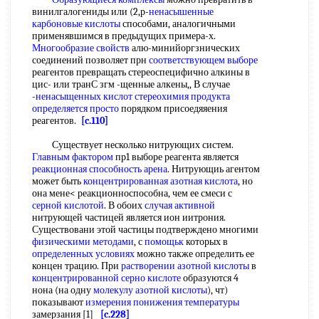
винилгалогениды или (2,р-
ненасышенные
карбоновые кислоты
способами, аналогичными
применявшимся в предыдущих примера-х.
Многообразие свойств
алю-минийоргзнических
соединений позволяет прн
соответствующем выборе
реагентов превращать стереоспецифично алкины в
цис- или транС згм -щенные алкены,, В случае
-
ненасыщенных кислот
стереохимия продукта
определяется просто
порядком присоедяяения
реагентов.
[c.110]
Существует несколько нитрующих систем.
Главным фактором
пр1 выборе реагента является
реакционная способность арена
. Нитрующиь агентом
может быть
концентрированная азотная кислота
, но
она мене< реакционноспособна, чем ее смеси с
серной кислотой
. В обоих
случая активной
нитрующей частицей является ион иитрония.
Существовани этой частицы подтверждено многими
физическими методами
, с
помощьк
которых в
определенных условиях
можно также определить ее
концен трацию. При
растворении азотной кислоты
в
концентрированной серно кислоте
образуются 4
нона (на одну
молекулу азотной кислоты
), чт)
показывают
измерения понижения температуры
замерзания [1]
[c.228]