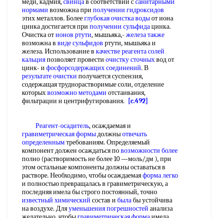
меди, кадмия,
свинца
в соответствии с
санитарными
нормами
возможна при
получении гидроксидов
этих металлов. Более
глубокая очистка воды
от иона
цинка достигается при
получении сульфида
цинка.
Очистка от
ионов ртути
, мышьяка,-
железа также
возможна в
виде сульфидов
ртути, мышьяка и
железа. Использование в
качестве реагента
солей
кальция
позволяет провести
очистку сточных
вод от
цинк- и
фосфорсодержащих соединений
. В
результате очистки
получается суспензия,
содержащая труднорастворимые соли, отделение
которых
возможно методами
отстаивания,
фильтрации и центрифугирования.
[c.492]
Реагент-осадитель
, осаждаемая и
гравиметрическая формы
должны
отвечать
определенным
требованиям. Определяемый
компонент должен осаждаться по
возможности более
полно (растворимость не более 10 —моль/дм ), при
этом остальные компоненты должны оставаться в
растворе. Необходимо, чтобы осаждаемая
форма легко
и полностью превращалась в гравиметрическую, а
последняя имела бы строго постоянный, точно
известный химический
состав и
была
бы устойчива
на воздухе. Для
уменьшения погрешностей
анализа
желательно, чтобы
гравиметрическая форма
имела