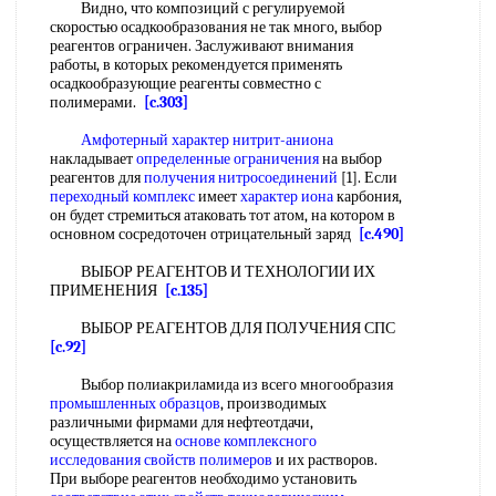
Видно, что композиций с регулируемой
скоростью осадкообразования не так много, выбор
реагентов ограничен. Заслуживают внимания
работы, в которых рекомендуется применять
осадкообразующие реагенты совместно с
полимерами.
[c.303]
Амфотерный характер
нитрит-аниона
накладывает
определенные ограничения
на выбор
реагентов для
получения нитросоединений
[1]. Если
переходный комплекс
имеет
характер иона
карбония,
он будет стремиться атаковать тот атом, на котором в
основном сосредоточен отрицательный заряд
[c.490]
ВЫБОР РЕАГЕНТОВ И ТЕХНОЛОГИИ ИХ
ПРИМЕНЕНИЯ
[c.135]
ВЫБОР РЕАГЕНТОВ ДЛЯ ПОЛУЧЕНИЯ СПС
[c.92]
Выбор полиакриламида из всего многообразия
промышленных образцов
, производимых
различными фирмами для нефтеотдачи,
осуществляется на
основе комплексного
исследования
свойств полимеров
и их растворов.
При выборе реагентов необходимо установить