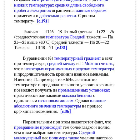
низких температурах
средняя длина свободного
пробега электронов
ограничена
главным образом
примесями и
дефектами решетки
. С ростом
температу-
[c.191]
Тяжелая — П1 16—18 Теплый (легкая —I) 22—25
(среднесуточная
температура Средней
тяжести — Па
21—23 выше +10°С) Средней тяжести — Иб 20—22
Тяжелая — П1 18—21
[c.131]
В уравнении (8)
температурный градиент
а взят
при температуре,
средней между
и Т.
Можно считать
,
что в
некоторых ограниченных
пределах температура
и продолнштельность крекинга взаимозаменяемы.
Известно, Г1апример, что жБИвалеитныс по
температуре и продолжительности условия крекиига
позволяют получать иа
промышленных установках
практически одинаковые
выходы бензина
с
одинаковым
октановым числом
. Однако
влияние
абсолютного
значения температуры
на процесс
кр(>кипга несомненно.
[c.36]
Поразительним при этом является тот факт, что
превращение происходит
тем более гладко и полно,
чем ниже выбранная температура.
Средний
молекулярный
вес
полимера также
увеличинается со