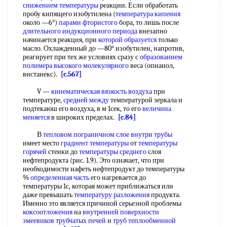
снижением температуры
реакции. Если обработать
пробу кипящего изобутилена (
температура кипения
около —6°)
парами фтористого
бора, то лишь после
длительного индукционного периода
внезапно
начинается реакция, при
которой образуется
только
масло. Охлажденный до —80° изобутилен, напротив,
реагирует при тех же условиях сразу с
образованием
полимера
высокого молекулярного
веса (опианол,
вистанекс).
[c.567]
V —
кинематическая вязкость воздуха
при
температуре,
средней между
температурой зеркала и
подтекаюш его воздуха, в м 1сек, то его
величина
меняется
в широких пределах.
[c.84]
В
тепловом пограничном слое
внутри трубы
имеет место
градиент температуры
от
температуры
горячей
стенки до
температуры среднего
слоя
нефтепродукта (рис. 1.9). Это означает, что при
необходимости нафеть нефтепродукт до температуры
%
определенная часть
его нагревается до
температуры 1с, которая может приближаться или
даже превышать
температуру разложения
продукта.
Именно это является причиной серьезной проблемы
коксоотложения
на
внутренней поверхности
змеевиков трубчатых печей
и
труб теплообменной