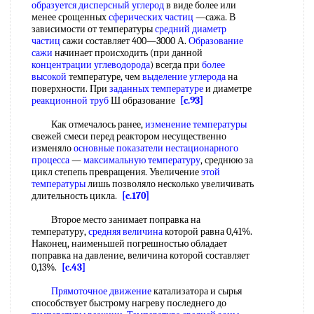
образуется
дисперсный углерод
в виде более или
менее срощенных
сферических частиц
—сажа. В
зависимости от температуры
средний диаметр
частиц
сажи составляет 400—3000 А.
Образование
сажи
начинает происходить (при данной
концентрации углеводорода
) всегда при
более
высокой
температуре, чем
выделение углерода
на
поверхности. При
заданных температуре
и диаметре
реакционной труб
Ш образование
[c.93]
Как отмечалось ранее,
изменение температуры
свежей смеси перед реактором несущественно
изменяло
основные показатели
нестационарного
процесса
—
максимальную температуру
, среднюю за
цикл степепь превращения. Увеличение
этой
температуры
лишь позволяло несколько увеличивать
длительность цикла.
[c.170]
Второе место занимает поправка на
температуру,
средняя величина
которой равна 0,41%.
Наконец, наименьшей погрешностью обладает
поправка на давление, величина которой составляет
0,13%.
[c.43]
Прямоточное движение
катализатора и сырья
способствует быстрому нагреву последнего до