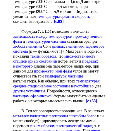
температуре 700° С составила — 1,6 мгДмии, отри
температуре 900° С — — 3,4 мг/мин, а при
температуре 1200° С — 4,9 мг/мин. Видно, что с
увеличаннам
температуры средняя скорость
окисления возрастает.
[c.83]
Формула (VI, 116) позволяет вычислить
зависимость между температурой
промежуточной
фазы
и
температурой частицы
катализатора при
любом значении
Со и
данных значениях
параметров
системы
[к — функция от т]). Макгреви и Торнтон
показали
таким образом
, что
множественность
стационарных состояний
встречается в
пределах
некоторого
диапазона параметров например, при
данном для
промежуточной фазы
условии могут
существовать три
температуры частицы
катализатора. Как обычно, при трех
температурах
среднее
стационарное состояние неустойчиво
, два
другие устойчивы
. Подробности, относящиеся к
частицам сферической
формы, могут быть найдены в
работах, на которые мы ссылались выше.
[c.153]
В. Теплопроводность проводников. В решетках
металлов валентные электроны
способны более
или
менее свободт) циркулировать между атомами,
перепося
таким образом
электрический заряд
, т. е.
создавая
электрическую проводимость
, При
очень