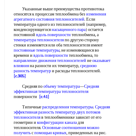
Указанные выше преимущества противотока
относятся к процессам теплообмена без
изменения
агрегатного состояния теплоносителей
. Если
температура одного из теплоносителей (например,
конденсирующегося
насыщенного пара
) остается
постоянной
вдоль поверхности
теплообмена, а
температура теплоносителя
по другую сторону
стенки изменяется или оба теплоносителя имеют
постоянные температуры
, не изменяющиеся во
времени и
вдоль поверхности
теплообмена, то
направление движения теплоносителей
не
оказывает
влияния
на разности их температур,
среднюю
разность температур
и расходы теплоносителей.
[c.305]
Средняя по
объему температура
—
Средняя
эффективная
температура теплоносителя
поверхности
[c.41]
Типичные
распределения температуры
.
Средняя
эффективная
разность температур
двух
потоков
теплоносителя
в теплообменнике зависит от его
геометрии и
конфигурации канала
для
теплоносителя.
Основные соотношения
можно
получить
с
помощью кривых
, приведенных на рис.