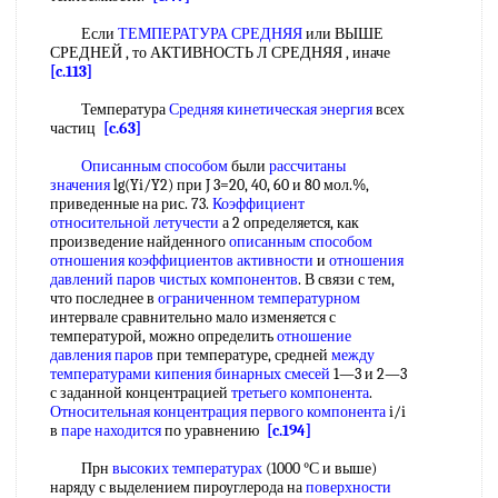
Если
ТЕМПЕРАТУРА СРЕДНЯЯ
или ВЫШЕ
СРЕДНЕЙ , то АКТИВНОСТЬ Л СРЕДНЯЯ , иначе
[c.113]
Температура
Средняя кинетическая энергия
всех
частиц
[c.63]
Описанным способом
были
рассчитаны
значения
lg(Yi/Y2) при J 3=20, 40, 60 и 80 мол.%,
приведенные на рис. 73.
Коэффициент
относительной летучести
а 2 определяется, как
произведение найденного
описанным способом
отношения коэффициентов активности
и
отношения
давлений паров
чистых компонентов
. В связи с тем,
что последнее в
ограниченном температурном
интервале сравнительно мало изменяется с
температурой, можно определить
отношение
давления паров
при температуре, средней
между
температурами кипения
бинарных смесей
1—3 и 2—3
с заданной концентрацией
третьего компонента
.
Относительная концентрация
первого компонента
i/i
в
паре находится
по уравнению
[c.194]
Прн
высоких температурах
(1000 °С и выше)
наряду с выделением пироуглерода на
поверхности