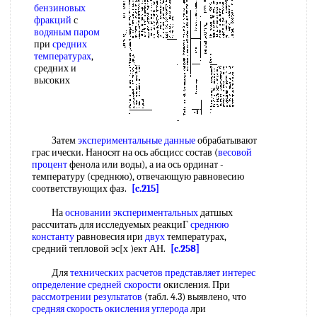
бензиновых
фракций
с
водяным паром
при
средних
температурах
,
средних и
высоких
Затем
экспериментальные данные
обрабатывают
грас ически. Наносят на ось абсцисс состав (
весовой
процент
фенола или воды), а иа ось ординат -
температуру (среднюю), отвечающую равновесию
соответствующих фаз.
[c.215]
На
основании экспериментальных
датшых
рассчитать для исследуемых реакциГ
среднюю
константу
равновесия ири
двух
температурах,
средний тепловой эс[х )ект АН.
[c.258]
Для
технических расчетов
представляет интерес
определение средней скорости
окисления. При
рассмотрении результатов
(табл. 4.3) выявлено, что
средняя скорость
окисления углерода
лри