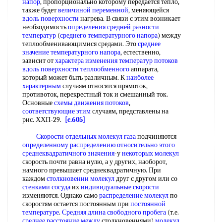
напор
, пропорционально которому передается тепло,
также будет
величиной переменной
, меняющейся
вдоль поверхности
нагрева. В связи с этим возникает
необходимость
определения средней разности
температур
(
среднего температурного напора
) между
теплообменивающимися средами. Это
среднее
значение
температурного напора
, естественно,
зависит от
характера изменения
температур потоков
вдоль поверхности теплообменного
аппарата,
который может быть различным. К
наиболее
характерным
случаям относятся прямоток,
противоток, перекрестный ток и смешанный ток.
Основные
схемы движения потоков
,
соответствующие этим
случаям, представлены на
рис. ХХП-29.
[c.605]
Скорости отдельных
молекул газа
подчиняются
определенному распределению
относительно этого
среднеквадратичного значения
-у
некоторых молекул
скорость почти равна нулю, а у других, наоборот,
намного превышает среднеквадратичную. При
каждом
столкновении молекул
друг с другом или со
стенками сосуда
их
индивидуальные скорости
изменяются. Однако само
распределение молекул
по
скоростям остается постоянным при
постоянной
температуре
.
Средняя длина свободного пробега
(т.е.
среднее расстояние между
столкновениями)
молекул