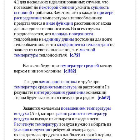
4.1 для нескольких идеализированных случаев, что
позволяет до
некоторой степени
уяснить
сущность
основной
проблемы. Заметим, что в каждом
примере
распределение
температуры в теплообменнике
представляется в
виде функции
расстояния от входа
для холодного теплоносителя. Во всех случаях
предполагается, что
площадь поверхности
теплообмена на
единицу длины
постоянна для всего
теплообменника и что
коэффициенты теплоотдачи
не
зависят от осевого положения, т. е.
местной
температуры
теплоносителя.
[c.72]
Вязкости берут при
температуре средней
между
верхом и низом колонны.
[c.332]
Так, для
ламинарного потока
в трубе при
температуре средняя температура
на расстоянии I в
результате
интегрирования уравнения
конвекции
-тепла будет выражаться следующим рядом
[c.562]
Задаются желаемым
повышением температуры
воздуха
(А в), которое
равно разности
температур
воздуха
на выходе из аппарата и входе в него.
Расчетную температуру
воздуха нужно выбирать из
условия получения
требуемой температуры
охлаждаемого продукта в наиболее л<аркий период