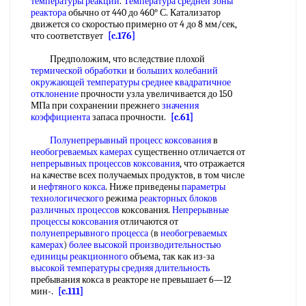
температуры реакции
.
Температура средней
зоны
реактора
обычно от 440 до 460° С. Катализатор
движется со скоростью примерно от 4 до 8 мм/сек,
что соответствует
[c.176]
Предположим, что вследствие плохой
термической обработки
и
больших колебаний
окружающей температуры
среднее квадратичное
отклонение
прочности узла увеличивается до 150
МПа при сохранении прежнего
значения
коэффициента
запаса прочности.
[c.61]
Полунепрерывный процесс коксования
в
необогреваемых камерах
существенно отличается от
непрерывных процессов коксования
, что отражается
на качестве всех получаемых продуктов, в том числе
и
нефтяного кокса
. Ниже приведены
параметры
технологического
режима
реакторных блоков
различных процессов
коксования.
Непрерывные
процессы коксования
отличаются от
полунепрерывного процесса
(в
необогреваемых
камерах
)
более высокой
производительностью
единицы реакционного
объема, так как из-за
высокой температуры
средняя длительность
пребывания кокса в реакторе не превышает 6—12
мин-.
[c.111]