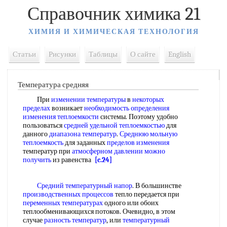
Справочник химика 21
ХИМИЯ И ХИМИЧЕСКАЯ ТЕХНОЛОГИЯ
Статьи
Рисунки
Таблицы
О сайте
English
Температура средняя
При
изменении температуры
в
некоторых
пределах
возникает
необходимость определения
изменения теплоемкости
системы. Поэтому удобно
пользоваться
средней удельной теплоемкостью
для
данного
диапазона температур
.
Среднюю мольную
теплоемкость
для заданных
пределов изменения
температур при
атмосферном давлении
можно
получить
из равенства
[c.24]
Средний температурный напор
. В большинстве
производственных процессов
тепло передается при
переменных температурах
одного или обоих
теплообменивающихся потоков. Очевидно, в этом
случае
разность температур
, или
температурный