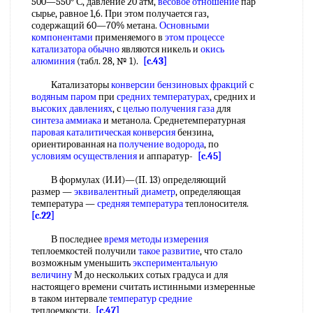
500—550° С, давление 20 атм,
весовое отношение
пар
сырье, равное 1,6. При этом получается газ,
содержащий 60—70% метана.
Основными
компонентами
применяемого в
этом процессе
катализатора обычно
являются никель и
окись
алюминия
(табл. 28, № 1).
[c.43]
Катализаторы
конверсии бензиновых фракций
с
водяным паром
при
средних температурах
, средних и
высоких давлениях
, с
целью получения газа
для
синтеза аммиака
и метанола. Среднетемпературная
паровая каталитическая конверсия
бензина,
ориентированная на
получение водорода
, по
условиям осуществления
и аппаратур-
[c.45]
В формулах (И.И)—(II. 13) определяющий
размер —
эквивалентный диаметр
, определяющая
температура —
средняя температура
теплоносителя.
[c.22]
В последнее
время методы измерения
теплоемкостей получили
такое развитие
, что стало
возможным уменьшить
экспериментальную
величину
М до нескольких сотых градуса и для
настоящего времени считать истинными измеренные
в таком интервале
температур средние
теплоемкости.
[c.47]