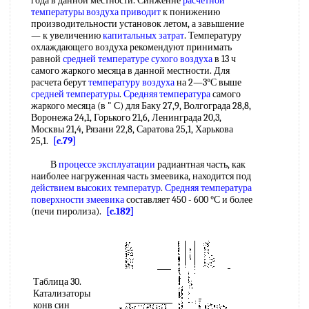
года в данной местности. Синженне
расчетной
температуры
воздуха приводит
к понижению
производительности установок летом, а завышение
— к увеличению
капитальных затрат
. Температуру
охлаждающего воздуха рекомендуют принимать
равной
средней температуре
сухого воздуха
в 13 ч
самого жаркого месяца в данной местности. Для
расчета берут
температуру воздуха
на 2—3°С выше
средней температуры
.
Средняя температура
самого
жаркого месяца (в " С) для Баку 27,9, Волгограда 28,8,
Воронежа 24,1, Горького 21,6, Ленинграда 20,3,
Москвы 21,4, Рязани 22,8, Саратова 25,1, Харькова
25,1.
[c.79]
В
процессе эксплуатации
радиантная часть, как
наиболее нагруженная часть змеевика, находится под
действием высоких температур
.
Средняя температура
поверхности змеевика
составляет 450 - 600 °С и более
(печи пиролиза).
[c.182]
Таблица 30.
Катализаторы
конв син