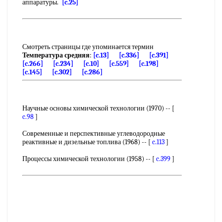
аппаратуры.
[c.25]
Смотреть страницы где упоминается термин
Температура средняя
:
[c.13]
[c.336]
[c.391]
[c.266]
[c.234]
[c.10]
[c.559]
[c.198]
[c.145]
[c.302]
[c.286]
Научные основы химической технологии (1970) -- [
c.98
]
Современные и перспективные углеводородные
реактивные и дизельные топлива (1968) -- [
c.113
]
Процессы химической технологии (1958) -- [
c.399
]