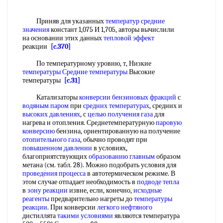
Приняв для указанных
температур средние
значения
констант 1,075 И 1,705, авторы вычислили
на основании этих данных
тепловой эффект
реакции
[c.370]
По температурному уровню, т, Низкие
температуры Средние температуры
Высокие
температуры
[c.31]
Катализаторы
конверсии бензиновых фракций
с
водяным паром
при
средних температурах
, средних и
высоких давлениях
, с
целью получения газа
для
нагрева и отопления. Среднетемпературную
паровую
конверсию
бензина, ориентированную на получение
отопительного газа
, обычно проводят при
повышенном давлении
в условиях,
благоприятствующих
образованию главным
образом
метана (см. табл. 28). Можно подобрать условия для
проведения процесса
в автотермическом режиме. В
этом случае отпадает необходимость в
подводе тепла
в
зону реакции
извне, если, конечно,
исходные
реагенты
предварительно нагреты до
температуры
реакции
. При конверсии
легкого нефтяного
дистиллята
такими условиями
являются температура