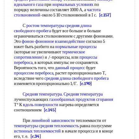
идеального газа
при
нормальных условиях
по
порядку величины составляет 1000 А, а
частота
столкновений
-около 5 10 столкновений в I с.
[c.157]
С
ростом температуры
средняя длина
свободного пробега
будет все больше и больше
ограничиваться столкновением с другими фононами.
Это
фонон-фононное взаимодействие
согласно 5
южет быть разбито на
нормальные процессы
(которые не увеличивают
термическое
сопротивление
) и /-процессы, или
процессы
переброса
, в которых импульс не сохраняется.
Вероятность того, что
данный процесс
будет
процессом переброса
, растет пропорционально Т,
вследствие чего
средняя длина свободного пробега
изменяется пропорционально 1/Г.
[c.190]
Средняя температура
.
Средняя температура
лучеиспускающих
газообразных продуктов сгорания
Т° К
вдоль поверхности
нагрева определяется
соотношением
[c.145]
При
линейной зависимости
теплоемкости от
температуры средняя теплоемкость
равна полусумме
истинных теплоемкостей
в начале процесса и в конце
его, т. е.
[c.34]