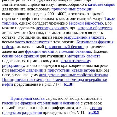
значительном спросе на мазут, целесообразно в
качестве сырья
для крекинга использовать
прямогонные фракции
,
выкипающие в пределах 200—400°, а остаток от прямой
перегонки нефти использовать как отопительный мазут.
Такое
топливо
, однако обладает чрезмерно
высокой вязкостью
. Его
можно подвергать
легкому крекингу
, при
котором образуется
лишь немного бензина, но заметно понижается вязкость
остатка. Это явление, называемое
разрушением вязкости
,
весьма
часто используется
в технологии.
Бензиновая фракция
нефти
, так называемый
прямогонный бензин
, разделяется
далее на две
фракции легкий
и
тяжелый бензины
. Тяжелая
бензиновая фракция
для улучшения
моторных свойств
подвергается термическому или
каталитическому
риформингу
, заключающемуся в кратковременном нагреве
при
высоком давлении
в
присутствии катализатора
или без
него, улучшающему
антидетонационные свойства бензина
.
Принципиальная схема
современного метода переработки
нефти
представлена на рис. 7 [7].
[c.18]
Примерный состав
сырья, включающего газовые и
головные фракции
стабилизации бензинов
с установок
прямой перегонки нефти и риформинга, а также
состав
продуктов разделения
приведены в табл. V.11.
[c.282]