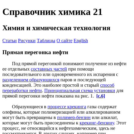
Справочник химика 21
Химия и химическая технология
Статьи
Рисунки
Таблицы
О сайте
English
Прямая перегонка нефти
Под прямой перегонкой понимают получение из нефти
ее отдельных
составных частей
при помощи
последовательного или одновременного их испарения с
разделением образующихся
паров и последующей
конденсацией. Это наиболее простой и старый
способ
переработки нефти
.
Принципиальная схема установки
для
прямой перегонки нефти показана на рис. 1.
[c.6]
Образующиеся в
процессе крекинга
газы содержат
олефины, которые полимеризацией или алкилированием
могут быть превращены в
полимер-бензин
или алкилат,
которые могут быть присоединены к
крекинг-бензину
. Этот
процесс, не относящийся к нефтехимическим, здесь не
рассматривается. В других случаях, например при