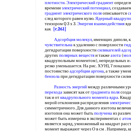
плотности
.
Электрический градиент
определя
времени
электрический потенциал
, создавае
градиент электрического поля
описывается
с
след которого равен нулю.
Ядерный квадруп
тензором Q 3 х 3.
Энергия взаимодействия
яде
как
[c.261]
Адсорбция молекул
, имеющих диполи, к
чувствительна
к удалению с поверхности
гид
дегидратации поверхности
силикагелей адс
других
полярных веществ
и также
азота
(
мол
квадрупольным моментом), непредельных и
резко уменьшается. На рис. ХУН1, 7 показа
постоянство
адсорбции аргона
, а также уме
бензола
при дегидратации поверхности сили
Разность энергий
между различными уро
перехода
зависят как от
градиента поля
созд
так и от
квадрупольного момента ядра
. Квад
мерой отклонения распределения
электричес
симметричного. Для данного изотопа величи
изотопов она может быть
получена
из различ
может быть измерена в экспериментах с
ато
является заряд, умноженный на квадрат расс
момент выражают через О в см . Например,