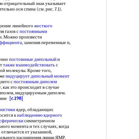
см отрицательный знак указывает
тельно оси спина (см. рис. 7.1).
ение линейного
жесткого
ля газов с
постоянными
. Можно произвести
эффициента
, заменив переменные п,
енно
постоянные дипольный
и
ет
также взаимодействовать
с
ой молекулы. Кроме того,
кже
индуцирует дипольный момент
днего с
постоянным диполем
 как это происходит в случае
иполем, индуцируемым диполем.
жение
[c.198]
ристики
ядер, обладающих
носится к
наблюдению ядерного
сферически
симметричном
ного момента и тех случаях, когда
а
отличается от указанной,
 сильного расширения линии ЯМР.