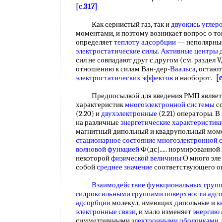
[c.317]
Как сернистый газ, так и
двуокись углер
моментами, и поэтому возникает вопрос о то
определяет
теплоту адсорбции
— неполярные
электростатические силы
.
Активные центры
д
сил не совпадают друг с другом (см. раздел V
отношению к силам Ван-дер-
Ваальса
, остаю
электростатических эффектов
и наоборот.
[
Предпосылкой для введения РМП является
характеристик
многоэлектронной системы
с
(2.20) и
двухэлектронные
(2.21) операторы. В
на различные
энергетические характеристик
магнитный дипольный и квадрупольный моме
стационарное состояние
многоэлектронной 
волновой функцией
Ф(дс]..... нормированной
некоторой
физической величины
О много эле
собой
среднее значение
соответствующего 
Взаимодействие функциональных груп
гидроксильными группами
поверхности адс
адсорбции
молекул, имеющих дипольные и
к
электронные связи
, и мало изменяет
энергию
симметричными
электронными оболочками
.