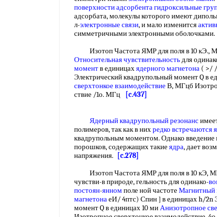
поверхности адсорбента
гидроксильные гру
адсорбата, молекулы которого имеют дипол
л-
электронные связи
, и мало изменится
актив
симметричными электронными оболочками
Изотоп Частота ЯМР для поля в 10 кЭ., МГ
Относительная чувствительность
для одинак
момент
в единицах
ядерного магнетона
( >/ 
Электрический квадрупольный момент Q в е
сверхтонкое взаимодействие
В, МГцб Изотро
ствие /1о. МГц
[c.437]
Ядерный квадрупольный резонанс
имеет
полимеров, так как в них
редко встречаются
квадрупольным моментом. Однако введение
порошков, содержащих такие
ядра
, дает во
напряжения.
[c.278]
Изотоп Частота ЯМР для поля в 10 кЭ, 
чувстви-в природе, гельность для одинако-
во
постоян
-
янном
поле ной частоте
Магнитный
магнетона
еИ/ 4птс) Спин ] в единицах h/2n
момент Q в единицах 10 ми
Анизотропное све
Изотропное сверхтонкое взаимодействие, 4