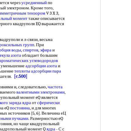
ется через
усредненный
по
мый электроном. Кроме того,
имметричным тензором
V 3 X 3,
ольный момент
также описывается
рного квадруполя EQ выражается
вадруполи и л-связи, весьма
роксильных групп
. При
орбция воды
,
спиртов
,
эфира
и
екула азота
обладает большим
ароматических углеводородов
но уменьшение
адсорбции азота
и
ньшение
теплоты адсорбции
пара
кагеля.
[c.500]
внями и, следовательно,
частота
аваемого
валентными электронами
,
рупольный момент eQ является
кого заряда
ядра
от
сферически
на eQ
постоянна
, и для многих
ных источников [5, 6]. Величина еЦ
мными пучками
. Размерностью eQ
тояния, но чаще квадрупольный
 квадрупольный момент Q
ядра
- С с