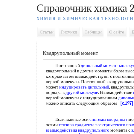
Справочник химика 2
ХИМИЯ И ХИМИЧЕСКАЯ ТЕХНОЛОГИ
Статьи
Рисунки
Таблицы
О сайте
E
Квадрупольный момент
Постоянный
дипольный момент молеку
квадрупольный и другие моменты более высо
которые затем взаимодействуют с постоянн
первой молекулы. Постоянный квадрупольны
может
индуцировать дипольный
, квадрупол
порядка в
другой молекуле
. Взаимодействие
первой молекулы с индуцированным
диполь
можно описать следующим образом
[c.197]
Если главные оси
системы координат
мо
осями
тензора градиента электрического пол
взаимодействия квадрупольного
момента с
э