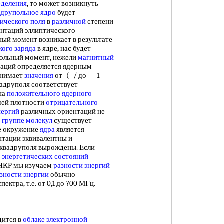
еделения
, то может возникнуть
друпольное ядро
будет
ического поля
в
различной
степени
нтаций эллиптического
ный момент возникает в результате
кого заряда
в ядре, нас будет
польный момент, нежели
магнитный
таций определяется ядерным
инимает
значения
от -(- / до — 1
адруполя соответствует
на
положительного ядерного
шей плотности
отрицательного
нергий
различных ориентаций не
в
группе молекул
существует
ое окружение
ядра
является
ентации эквивалентны и
квадруполя вырождены. Если
о
энергетических состояний
 ЯКР мы изучаем
разности энергий
зности энергии
обычно
ектра, т.е. от 0,1 до 700 МГц.
ится в
облаке электронной