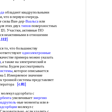
ода
обладают квадрупольными
м, что в первую очередь
 силы Ван-дер-
Ваальса
или
ля этих двух
типов
поверхностных
, 12). Участки, активные ПО
тся неактивными в отношении
c.112]
 то, что большинству
оответствуют
одноэлектронные
 качестве примера можно указать
и
, а также на электрический и
нты. Будем рассматривать
системы
, которое описывается
 на I. Измеряемое значение
 к тронной системы представляет
оператора
[c.81]
п
молекул адсорбата с
орбента
увеличивает
энергию
вадруполь
-ные моменты или я-
 адсорбции
молекул с
 Следовательно, если удалить с