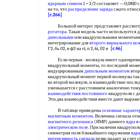
ядерным спином
1 = 3/2 составляет —0,0810 
на то, что
распределение заряда
сжато относи
[c.266]
Большой интерес представляет рассмотр
ротатора
. Такая модель часто используется д
дипольными
или квадрупольными моментами
интегрирование для
второго вириального ко
Г2, бь 02, и ф2 на ri, п 2, 6i, 02 и
[c.46]
Если первая - молекула имеет одноврем
квадрупольный моменты, то последний мож
индуцированным
дипольным моментом
втор
квадрупольный момент первой молекулы та
во второй молекуле, и взаимодействие после
уменьшается с расстоянием аналогично тому,
взаимодействия постоянного
квадруполя с д
Эти два взаимодействия вместе дают выра
В таблице приведены
основные характе
магнитным моментом
. Величина сигнала от
магнитного резонанса
(ЯМР) данного
ядра
в
электрическом поле
. При наличии квадруполь
симметрия поля ближайшего окружения
ядр
интенсивность сигнала
резко падает за счет