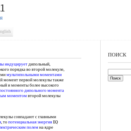
1
Я
nglish
ПОИСК
лы индуцирует
дипольный,
кого порядка во второй молекуле,
ыми
мультипольными моментами
й момент первой молекулы также
ьный и моменты более высокого
постоянного дипольного момента
ным моментом
второй молекулы
лекулы совпадают с главными
я
, то
потенциальная энергия
EQ
лектрическим полем
на ядре