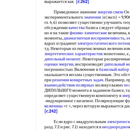
выражается как
[c.262]
Приведенное значение
энергии связи
Ое 
экспериментального
значения
)е(эксп) = 9,90
гл. 4, 6) позволяет существенно улучшить те
обсуждении
качества
базиса следует обращат
но и на такие
физико-химические
величины, 
моменты,
диамагнитная восприимчивость
,
э
ядрах и градиент
электростатического потен
тд. Некоторые из перечисленных величин из
энергетических характеристик
монотонно, а 
дипольный момент
. Некоторые расширенные
оценки энергии
, воспроизводят
дипольный м
погрешностью. Включение в
базисный набор
оказьшается весьма существенным. Это обст
при
решении конкретных задач
. Например, п
взаимодействия полярных
молекул важно
по
ДИП0ЛЫ10Г0 момента в заданном базисе, та
определяет существенную компоненту в
эне
-индукционное слагаемое. Поляризующие ф
величины
<г >, через которую выражается 
[c.242]
Если ядро с квадрупольным
электричес
разд. 7.2 и рис. 7.1) находится в
неоднородном