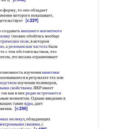
 форму, то оно обладает
чение которого показывает,
идетельствует
[c.229]
 создавать
внешнего магнитного
новку
(можно обойтись вообще
ктрическое поле
, в котором
но
, а
резонансная частота
была
те с тем обстоятельством, что
нтом, это весьма ограничивает
озможность изучения
кинетики
разовавшихся в результате тех или
редством
изучения полимеров,
ными свойствами
. ЯКР имеет
так как в них
редко встречаются
ьным моментом. Однако введение в
жащих такие
ядра
, дает
яжения.
[c.230]
рных молекул
, обладающих
лектронными связями
, с