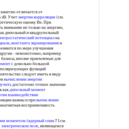
заметно отличается от
6 эВ. Учет
энергии корреляции
(см.
оретическую оценку Ве. При
ь внимание не только на энергию,
как дипольный и квадрупольный
лектростатический потенциал
на
циала
,
константа экранирования
и
меняются по мере улучшения
другие - немонотонно, например
 базисы, вполне приемлемые для
омент
с довольно большой
поляризующих функций
оятельство следует иметь в виду
ри
вычислении энергии
лучить
достаточно точное значение
к как
дипольный момент
ргии взаимодействия
ункции важны и при
вычислении
диамагнитная восприимчивость
ким моментом
(
ядерный спин
7 1 см.
 электрическом поле
, являющемся