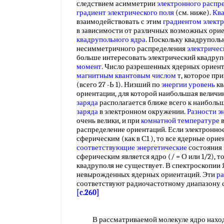
следствием асимметрии
электронного распр
градиент электрического поля
(см. ниже).
Ква
взаимодействовать с этим
градиентом электр
в зависимости от различных возможных орие
квадрупольного ядра
. Поскольку квадруполь
несимметричного распределения
электричес
больше интересовать электрический квадру
момент
. Число разрешенных ядерных ориен
магнитным квантовым числом
т, которое пр
(всего 27 -Ь 1). Низший по
энергии уровень
кв
ориентации, для которой наибольшая величи
заряда
располагается ближе всего к наиболь
заряда
в электронном окружении.
Разности э
очень велики, и при
комнатной температуре
распределение ориентаций. Если электронн
сферическим (как в С1 ), то все ядерные ори
соответствующие энергетические
состояния 
сферическим является ядро (/ = О или 1/2), т
квадруполя не существует. В спектроскопии
невырожденных ядерных ориентаций. Эти
ра
соответствуют радиочастотному диапазону сп
[c.260]
В рассматриваемой молекуле ядро наход