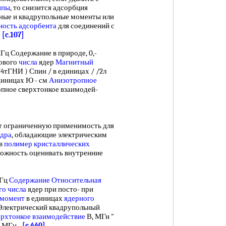
ппы
, то снизится адсорбция
ьные и квадрупольные моменты или
ность адсорбента
для соединений с
.
[c.107]
ц Содержание в природе, 0,-
ового
числа
ядер
Магнитный
/4тГНИ ) Спин / в единицах / /2л
диницах Ю - см
Анизотропное
пное сверхтонкое взаимодей-
 ограниченную применимость для
ядра
, обладающие электрическим
 в
полимер кристаллических
зможность оценивать внутренние
МГц
Содержание Относительная
го
числа
ядер при посто- при
 момент
в единицах
ядерного
 Электрический квадрупольный
рхтонкое взаимодействие
В, МГн "
о, МГц
[c.440]