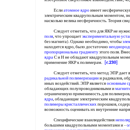
Если
атомное ядро
имеет несферическую
электрическим квадрупольным моментом, зна
насколько велика несферичность. Теория св
Следует отметить, что для ЯКР не нужно
поля
, что упрощает
экспериментальную уста
без магнита). Однако необходимо, чтобы
эле
находится ядро, было достаточно
неоднород
пропорциональна градиенту
этого поля. Вмес
ядра
С и Н не обладают квадрупольным моме
применение ЯКР к полимерам.
[c.230]
Следует отметить, что метод ЭПР дает в
радикальной полимеризации
и радикалов, об
иных воздействий. ЭПР является
основным с
обладающих полупроводниковыми и
магнит
ограниченную применимость для полимеров, 
ядра
, обладающие электрическим квадрупол
полимеры кристаллических
порошков, содер
возможность оценивать их внутренние напр
Специфические взаилюдействия
неполя
большими квадрупольными моментами и --
э