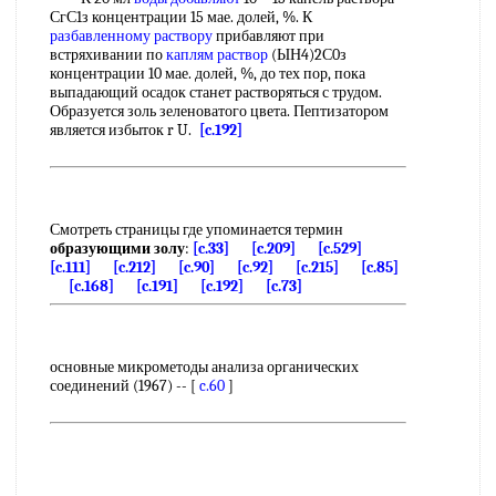
СгС1з концентрации 15 мае. долей, %. К
разбавленному раствору
прибавляют при
встряхивании по
каплям раствор
(ЫН4)2С0з
концентрации 10 мае. долей, %, до тех пор, пока
выпадающий осадок станет растворяться с трудом.
Образуется золь зеленоватого цвета. Пептизатором
является избыток r U.
[c.192]
Смотреть страницы где упоминается термин
образующими золу
:
[c.33]
[c.209]
[c.529]
[c.111]
[c.212]
[c.90]
[c.92]
[c.215]
[c.85]
[c.168]
[c.191]
[c.192]
[c.73]
основные микрометоды анализа органических
соединений (1967) -- [
c.60
]