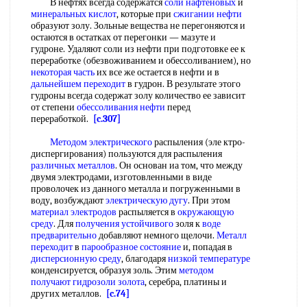
В нефтях всегда содержатся
соли нафтеновых
и
минеральных кислот
, которые при
сжигании нефти
образуют золу. Зольные вещества не перегоняются и
остаются в остатках от перегонки — мазуте и
гудроне. Удаляют соли из нефти при подготовке ее к
переработке (обезвоживанием и обессоливанием), но
некоторая часть
их все же остается в нефти и в
дальнейшем переходит
в гудрон. В результате этого
гудроны всегда содержат золу количество ее зависит
от степени
обессоливания нефти
перед
переработкой.
[c.307]
Методом электрического
распыления (эле ктро-
диспергирования) пользуются для распыления
различных металлов
. Он основан иа том, что между
двумя электродами, изготовленными в виде
проволочек из данного металла и погруженными в
воду, возбуждают
электрическую дугу
. При этом
материал электродов
распыляется в
окружающую
среду
. Для
получения устойчивого
золя к
воде
предварительно
добавляют немного щелочи.
Металл
переходит
в
парообразное состояние
и, попадая в
дисперсионную среду
, благодаря
низкой температуре
конденсируется, образуя золь. Этим
методом
получают
гидрозоли золота
, серебра, платины и
других металлов.
[c.74]