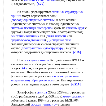
и, следовательно,
[c.72]
Из вновь формируемых
сложных структурных
единиц
могут образоваться золи
(
свободнодисперсные системы
) и гели (связан-
нодиснерсные системы). В свободнодисперсных
системах частицы дисперсной
фазы не
связаны друг
с
другом и могут перемещатг.ся в -пространстве под
действием внешних
сил (
силы тяжести
или
броуновского движения
).
Дисперсная фаза
связаннодисперсных систем образует сплошной
каркас (
пространственную структуру
), внутри
которого содержится дисперсионная среда.
[c.14]
При
осаждении ионов
Ba + действием К2СГО4
нагревание способствует быстрому появлению
осадка
ВаСг
04, хотя растворимость его при этом
возрастает. Чем объясняется это явление Напишите
формулу мицелл и укажите
знак электрического
заряда
частиц образующегося
золя. Как еще можно
ускорить выпадеиие осадка в этом случае
[c.214]
Золь фосфата
свинца
. 20 мл 0,2%-ного раствора
РЬСЬ разбавляют водой до 100 мл. К
этому раствору
добавляют I каплю 10%-ного раствора Ыа2НР04.
Выпадающий
фосфат пептизиру
-ется при