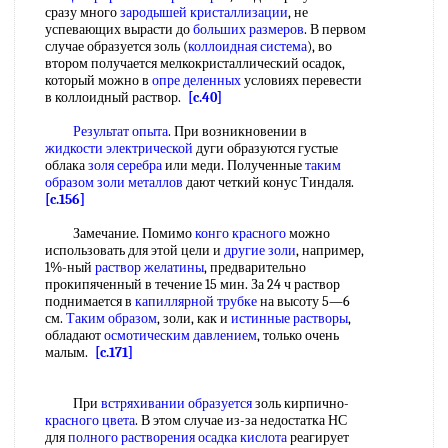
сразу много
зародышей кристаллизации
, не
успевающих вырасти до
больших размеров
. В первом
случае образуется золь (
коллоидная система
), во
втором получается мелкокристаллический осадок,
который можно в
опре деленных
условиях перевести
в коллоидный раствор.
[c.40]
Результат опыта
. При возникновении в
жидкости электрической
дуги образуются густые
облака
золя серебра
или меди. Полученные
таким
образом
золи металлов
дают четкий конус Тиндаля.
[c.156]
Замечание. Помимо
конго красного
можно
использовать для этой цели и
другие золи
, например,
1%-ный
раствор желатины
, предварительно
прокипяченный в течение 15 мин. За 24 ч раствор
поднимается в
капиллярной трубке
на высоту 5—6
см.
Таким образом
, золи, как и
истинные растворы
,
обладают
осмотическим давлением
, только очень
малым.
[c.171]
При
встряхивании образуется
золь кирпично-
красного цвета
. В этом случае из-за недостатка НС
для
полного растворения
осадка кислота
реагирует