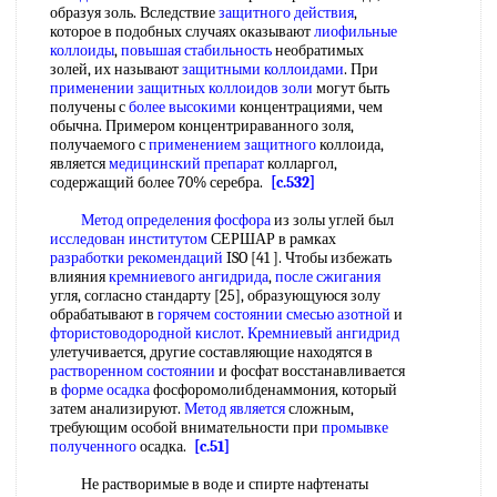
образуя золь. Вследствие
защитного действия
,
которое в подобных случаях оказывают
лиофильные
коллоиды
,
повышая стабильность
необратимых
золей, их называют
защитными коллоидами
. При
применении защитных
коллоидов золи
могут быть
получены с
более высокими
концентрациями, чем
обычна. Примером концентрираванного золя,
получаемого с
применением защитного
коллоида,
является
медицинский препарат
колларгол,
содержащий более 70% серебра.
[c.532]
Метод определения фосфора
из золы углей был
исследован институтом
СЕРШАР в рамках
разработки рекомендаций
ISO [41 ]. Чтобы избежать
влияния
кремниевого ангидрида
,
после сжигания
угля, согласно стандарту [25], образующуюся золу
обрабатывают в
горячем состоянии
смесью азотной
и
фтористоводородной кислот
.
Кремниевый ангидрид
улетучивается, другие составляющие находятся в
растворенном состоянии
и фосфат восстанавливается
в
форме осадка
фосфоромолибденаммония, который
затем анализируют.
Метод является
сложным,
требующим особой внимательности при
промывке
полученного
осадка.
[c.51]
Не растворимые в воде и спирте нафтенаты