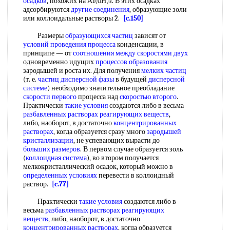
осадков
, похожих на А1(0Н)з. В этих осадках
адсорбируются
другие соединения
, образующие золи
или коллоидальные растворы 2.
[c.150]
Размеры
образующихся частиц
зависят от
условий проведения процесса
конденсации, в
принципе — от
соотношения между скоростями
двух
одновременно идущих
процессов образования
зародышей и роста их. Для получения
мелких частиц
(т. е.
частиц дисперсной фазы
в будущей
дисперсной
системе
) необходимо значительное преобладание
скорости первого
процесса над
скоростью второго
.
Практически
такие условия
создаются либо в весьма
разбавленных растворах
реагирующих веществ
,
либо, наоборот, в достаточно
концентрированных
растворах
, когда образуется сразу много
зародышей
кристаллизации
, не успевающих вырасти до
больших размеров
. В первом случае образуется золь
(
коллоидная система
), во втором получается
мелкокристаллический осадок, который можно в
определенных условиях
перевести в коллоидный
раствор.
[c.77]
Практически
такие условия
создаются либо в
весьма
разбавленных растворах
реагирующих
веществ
, либо, наоборот, в достаточно
концентрированных растворах
, когда образуется