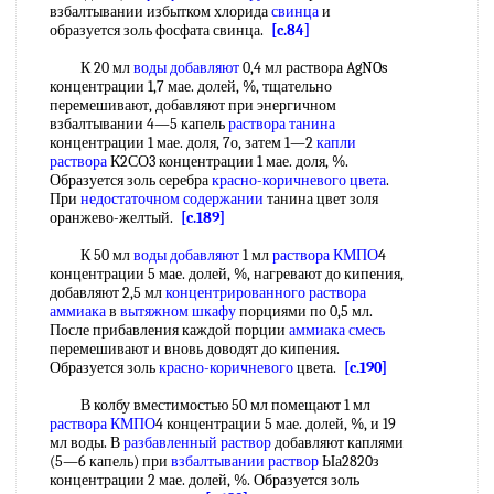
взбалтывании избытком хлорида
свинца
и
образуется золь фосфата свинца.
[c.84]
К 20 мл
воды добавляют
0,4 мл раствора AgNOs
концентрации 1,7 мае. долей, %, тщательно
перемешивают, добавляют при энергичном
взбалтывании 4—5 капель
раствора танина
концентрации 1 мае. доля, 7о, затем 1—2
капли
раствора
К2СО3 концентрации 1 мае. доля, %.
Образуется золь серебра
красно-коричневого цвета
.
При
недостаточном содержании
танина цвет золя
оранжево-желтый.
[c.189]
К 50 мл
воды добавляют
1 мл
раствора КМПО
4
концентрации 5 мае. долей, %, нагревают до кипения,
добавляют 2,5 мл
концентрированного раствора
аммиака
в
вытяжном шкафу
порциями по 0,5 мл.
После прибавления каждой порции
аммиака смесь
перемешивают и вновь доводят до кипения.
Образуется золь
красно-коричневого
цвета.
[c.190]
В колбу вместимостью 50 мл помещают 1 мл
раствора КМПО
4 концентрации 5 мае. долей, %, и 19
мл воды. В
разбавленный раствор
добавляют каплями
(5—6 капель) при
взбалтывании раствор
Ыа2820з
концентрации 2 мае. долей, %. Образуется золь