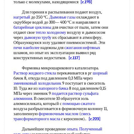
только с молекулами, находящимися
[c.193]
Для горения н распыливання подают воздух,
нагретый
до 250 °С.
Дымовые газы
охлаждают в
скруббере водой до 300— 400 °С и наиравляют в
батарейные циклоны
для очистки от пыли, затем они
отдают свое
тепло холодному
воздуху и дымососом
через
дымовую трубу
их сбрасывают в атмосферу.
Образующуюся золу удаляют пневмосистемой. Эти
печи наиболее
надежны для
сжигания нефтяных
шламов, но опыт их эксплуатации выявил ряд
конструктивных недостатков.
[c.117]
Формовка микрошарикового катализатора.
Раствор жидкого стекла
перекачивается в рг
шорный
бачок 8, откуда под давлением 0,3 МПа через
змеевиковый холодильник
9 поступает в смеситель
10. Туда же из
напорного бачка
8 под давлением 0,15
МПа через змеевик 9
подается раствор
сульфата
алюминия
. В смесителе 10 образуется золь
алюмосиликата, которьсй с
помощью сжатого
воздуза разбрызгивается в формовочную колонну 11,
заполненную
формовочным маслом
(
смесь
трансформаторного масла
с керосином)..
[c.223]
Дальнейшее проведение
опыта
.
Полученный