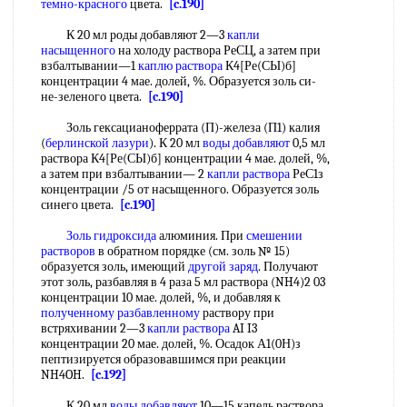
темно-красного
цвета.
[c.190]
К 20 мл роды добавляют 2—3
капли
насыщенного
на холоду раствора РеСЦ, а затем при
взбалтывании—1
каплю раствора
К4[Ре(СЫ)б]
концентрации 4 мае. долей, %. Образуется золь си-
не-зеленого цвета.
[c.190]
Золь гексацианоферрата (П)-железа (П1) калия
(
берлинской лазури
). К 20 мл
воды добавляют
0,5 мл
раствора К4[Ре(СЫ)б] концентрации 4 мае. долей, %,
а затем при взбалтывании— 2
капли раствора
РеС1з
концентрации /5 от насыщенного. Образуется золь
синего цвета.
[c.190]
Золь гидроксида
алюминия. При
смешении
растворов
в обратном порядке (см. золь № 15)
образуется золь, имеющий
другой заряд
. Получают
этот золь, разбавляя в 4 раза 5 мл раствора (NH4)2 03
концентрации 10 мае. долей, %, и добавляя к
полученному разбавленному
раствору при
встряхивании 2—3
капли раствора
AI I3
концентрации 20 мае. долей, %. Осадок А1(0Н)з
пептизируется образовавшимся при реакции
NH4OH.
[c.192]
К 20 мл
воды добавляют
10—15 капель раствора