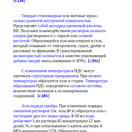
[c.128]
Твердые стекловидные
или матовые зерна с
сильно развитой
внутренней поверхностью
.
Представляет
собой
ангидрид кремневой кислоты
102. Получают взаимодействием
растворов силиката
натрия
(растворимого) с серной или
соляной
кислотой
. Образующийся золь коагулируют в гель,
который отмывают от электролитов, сушат, дробят и
рассевают по фракциям. В гранулированный
мелкопористый силикагель
в качестве упрочняющей
добавки вводят
окись алюминия (4-1П%)
[c.346]
С
изменением температуры
в НДС могут
протекать
структурные превращения
. При
низких
температурах
образуются золи и студни.
Температура
образования
НДС определяется
составом системы
,
количеством склонных к ассоциированию
соединений.
[c.184]
Золь иодида серебра
. При изменении порядка
смешения растворов
(см. золь № 6) образуется золь с
частицами другого
знака заряда
. К 50 мл
воды
добавляют
5 мл раствора К1 концентрации 1,7 мае.
долей, %, и при взбалтывании 5 капель раствора А
МОз концентрации 1,7%. Образуется золь