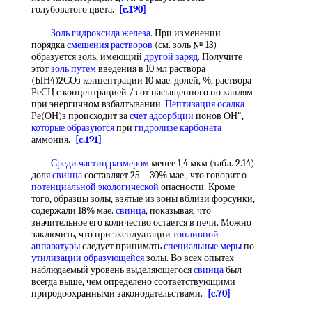
голубоватого цвета.
[c.190]
Золь гидроксида железа
. При изменении
порядка
смешения растворов
(см. золь № 13)
образуется золь, имеющий
другой заряд
. Получите
этот
золь путем
введения в 10 мл раствора
(ЫН4)2СОз концентрации 10 мае. долей, %, раствора
РеСЦ с концентрацией /з от насыщенного по каплям
при энергичном взбалтывании.
Пептизация осадка
Ре(ОН)з происходит за
счет адсорбции
ионов ОН",
которые образуются
при
гидролизе карбоната
аммония.
[c.191]
Среди частиц размером
менее 1,4 мкм (табл. 2.14)
доля
свинца
составляет 25—30% мае., что говорит о
потенциальной экологической
опасности. Кроме
того, образцы золы, взятые из зоны вблизи форсунки,
содержали 18% мае.
свинца
, показывая, что
значительное его количество остается в печи. Можно
заключить, что при эксплуатации
топливной
аппаратуры
следует принимать
специальные меры
по
утилизации образующейся
золы. Во всех опытах
наблюдаемый уровень выделяющегося
свинца
был
всегда выше, чем определено соответствующими
природоохранными законодательствами.
[c.70]