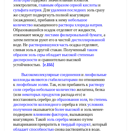
золь серы
содержит значительный избыток
электролитов,
главным образом
серной кислоты
и
сульфата натрия
. Для
удаления последних
золь сразу
же следует подвергнуть полной коагуляции
(осаждению), прибавив к нему
небольшое
количество
насыщенного
раствора хлорида натрия
.
Образовавшийся осадок отделяют от жидкости,
отжимают между
листами фильтровальной бумаги
, а
затем пептизи руют его в чистой
дистиллированной
воде. Не-
растворившуюся часть
осадка отделяют,
сливая золь в другой стакан. Полученный
таким
образом
золь серы
обладает высокой
степенью
дисперсности
и сравнительно высокой
устойчивостью.
[c.155]
Высокомолекулярные соединения
и
лиофильные
коллоиды
являются стабилизаторами
по отношению
к
лиофобным золям
. Так, если прибавить к
раствору
соли серебра
небольшое количество
желатина, белка
(или
некоторых продуктов
распада его) и
восстановить серебро до
образования золя
, то
степень
дисперсности коллоидного
серебра в этих
условиях
получения
оказывается
более высокой
и золь менее-
подвержен
влияниям факторов
, вызывающих
коагуляцию. Такой
золь серебра
можно путем
выпаривания превратить в
твердый продукт
, который
обладает способностью
снова растворяться в воде,