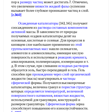
пор к
размеру частиц
может достигать 7. Отмечено,
что увеличение
вязкости жидкой фазы
суспензии
вызывает более глубокое проникание частиц в слой.
[c.360]
Осажденные катализаторы
[143, 145] получают
соосаждением из
раствора составных
компонентов
активной
массы. В зависимости от природы
получаемых осадков катализаторы делят на
основные, кислотные и солевые. Для процессов в
кипящем слое наибольшее применение из
этой
группы
контактных масс
нашли силикагели,
алюмогели и алюмосиликаты, имеющие кислую
поверхность и используемые в
реакциях крекинга
,
алкилирования, полимеризации, изомеризации и т.
д. В этом случае, при сливании
исходных растворов
образуется золь, быстро переходящий в гель. Гель
способен при
прохождении через
слой органической
жидкости (масла) коагулировать в
частицы
сферической
формы. Получаются высокопрочные
катализаторы, величина гранул и
пористая структура
которых
определяется температурой
,
величиной
поверхностного натяжения
,
вязкостью жидкости
,
используемой для грануляции, конструкций и
размером гранулятора.
Сферическая форма
зерна
способствует повышению его износоустойчивости.