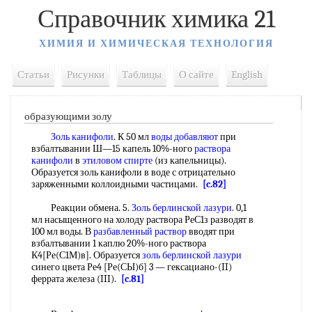
Справочник химика 21
ХИМИЯ И ХИМИЧЕСКАЯ ТЕХНОЛОГИЯ
Статьи
Рисунки
Таблицы
О сайте
English
образующими золу
Золь канифоли
. К 50 мл
воды добавляют
при
взбалтывании Ш—15 капель 10%-ного
раствора
канифоли
в
этиловом спирте
(из капельницы).
Образуется золь канифоли в воде с отрицательно
заряженными коллоидными частицами.
[c.82]
Реакции обмена. 5.
Золь берлинской лазури
. 0,1
мл насыщенного на холоду раствора РеС1з разводят в
100 мл воды. В
разбавленный раствор
вводят при
взбалтывании 1 каплю 20%-ного раствора
К4[Ре(С1М)в]. Образуется
золь берлинской лазури
синего цвета Ре4 [Ре(СЫ)б] 3 — гексациано-(II)
феррата железа (III).
[c.81]