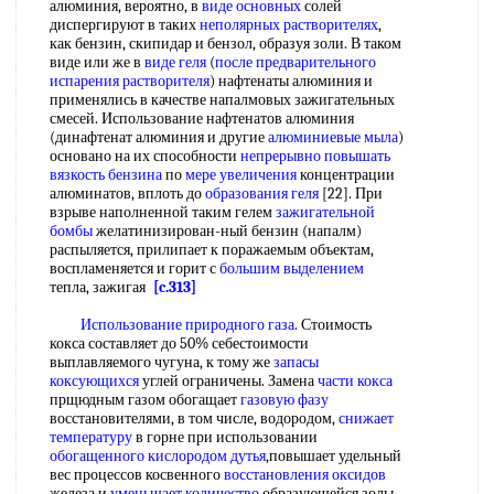
алюминия, вероятно, в
виде основных
солей
диспергируют в таких
неполярных растворителях
,
как бензин, скипидар и бензол, образуя золи. В таком
виде или же в
виде геля
(
после предварительного
испарения растворителя
) нафтенаты алюминия и
применялись в качестве напалмовых зажигательных
смесей. Использование нафтенатов алюминия
(динафтенат алюминия и другие
алюминиевые мыла
)
основано на их способности
непрерывно повышать
вязкость бензина
по
мере увеличения
концентрации
алюминатов, вплоть до
образования геля
[22]. При
взрыве наполненной таким гелем
зажигательной
бомбы
желатинизирован-ный бензин (напалм)
распыляется, прилипает к поражаемым объектам,
воспламеняется и горит с
большим выделением
тепла, зажигая
[c.313]
Использование природного газа
. Стоимость
кокса составляет до 50% себестоимости
выплавляемого чугуна, к тому же
запасы
коксующихся
углей ограничены. Замена
части кокса
прщюдным газом обогащает
газовую фазу
восстановителями, в том числе, водородом,
снижает
температуру
в горне при использовании
обогащенного кислородом дутья
,повышает удельный
вес процессов косвенного
восстановления оксидов
железа и
уменьшает количество
образующейся золы