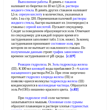
Выполнение работы
. В девять с-
таканов
наливают из бюретки по 10 мл 1,25 и.
раствора
жидкого стекла
. В девять других стаканов наливают
1,5 и.
серную кислоту
в количествах, указанных в
табл. 1 на стр. 120. Перемешивая палочкой
растворы
жидкого стекла
, быстро выливают их (поочередно) в
стаканы с
серной кислотой
. Пускают секундомер.
Следят за поведением образующегося золя. Отмечают
по секундомеру для каждой порции время его
застудневания заполняют табл. 1 (см. ниже). За конец
застудневания принимают
состояние золя
, при
котором он не вытекает из наклонного стакана. По
полученным данным
строят
график зависимости
времени застудневания от pH среды.
[c.119]
Реакции гидролиза
. 14.
Золь гидроксида железа
(III). К 100 мл
кипящей
воды прибавляют 3—4
капли
насыщенного
раствора РеС1з. При этом энергично
протекает
гидролиз хлорида железа
(П1) и
появляк>щиеся молекулы
гидроксида железа
(111)
конденсируются в
коллоидные частицы
. Образуется
золь Ре(ОН)з вишнево-красного цвета.
[c.82]
При
гидролизе этой
соли частично
захватывается и мышьяк.
Основные соли сурьмы
образуют плавающие в растворе хлопья
студенистых