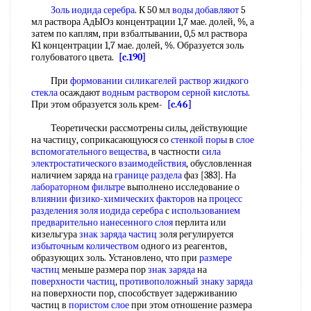
Золь иодида серебра
. К 50 мл
воды добавляют
5
мл раствора АдЫОз концентрации 1,7 мае. долей, %, а
затем по каплям, при взбалтывании, 0,5 мл раствора
К1 концентрации 1,7 мае. долей, %. Образуется золь
голубоватого цвета.
[c.190]
При
формовании силикагелей
раствор жидкого
стекла
осаждают
водным раствором серной кислоты
.
При этом образуется золь крем-
[c.46]
Теоретически рассмотрены силы, действующие
на частицу, соприкасающуюся со
стенкой поры
в
слое
вспомогательного вещества
, в частности
сила
электростатического взаимодействия
, обусловленная
наличием заряда на
границе раздела
фаз [383]. На
лабораторном фильтре
выполнено исследование о
влиянии физико-химических факторов
на
процесс
разделения
золя иодида серебра
с
использованием
предварительно
нанесенного слоя
перлита или
кизельгура
знак заряда частиц
золя регулируется
избыточным количеством
одного из реагентов,
образующих золь. Установлено, что при
размере
частиц
меньше размера пор
знак заряда
на
поверхности частиц
,
противоположный знаку заряда
на поверхности пор, способствует задерживанию
частиц в
пористом слое
при этом отношение размера