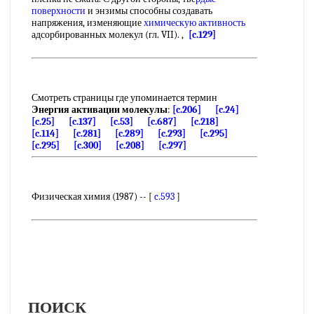
поверхности
и энзимы способны создавать
напряжения, изменяющие
химическую активность
адсорбированных молекул (гл. VII). ,
[c.129]
Смотреть страницы где упоминается термин
Энергия активации молекулы
:
[c.206]
[c.24]
[c.25]
[c.137]
[c.53]
[c.687]
[c.218]
[c.114]
[c.281]
[c.289]
[c.293]
[c.295]
[c.295]
[c.300]
[c.208]
[c.297]
Физическая химия (1987) -- [
c.593
]
ПОИСК