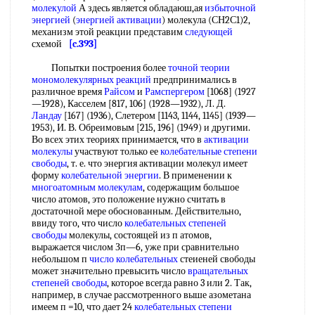
молекулой
А здесь является обладаюш,ая
избыточной
энергией
(
энергией активации
) молекула (СН2С1)2,
механизм этой реакции представим
следующей
схемой
[c.393]
Попытки построения более
точной
теории
мономолекулярных реакций
предпринимались в
различное время
Райсом
и
Рамспергером
[1068] (1927
—1928), Касселем [817, 106] (1928—1932), Л. Д.
Ландау
[167] (1936), Слетером [1143, 1144, 1145] (1939—
1953), И. В. Обреимовым [215, 196] (1949) и другими.
Во всех этих теориях принимается, что в
активации
молекулы
участвуют только ее
колебательные степени
свободы
, т. е. что энергия активации молекул имеет
форму
колебательной энергии
. В применении к
многоатомным молекулам
, содержащим большое
число атомов, это положение нужно считать в
достаточной мере обоснованным. Действительно,
ввиду того, что число
колебательных степеней
свободы
молекулы, состоящей из п атомов,
выражается числом Зп—6, уже при сравнительно
небольшом п
число колебательных
стеиеней свободы
может значительно превысить число
вращательных
степеней свободы
, которое всегда равно 3 или 2. Так,
например, в случае рассмотренного выше азометана
имеем п =10, что дает 24
колебательных степени