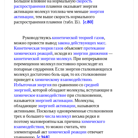
Большое влияние на нормальную
скорость
распространения
пламени оказывает энергия
активации молекул топлива чем меньше
энергия
активации
, тем выше скорость нормального
распространения пламени (табл. 15).
[c.80]
Руководствуясь
кинетической теорией газов
,
можно провести вывод
закона действующих масс
.
Кинетическая теория газов
объясняет
протекание
химических реакций
, исходя из
энергии движения
—
кинетической энергии молекул
. При непрерывном
перемещении молекул постоянно происходят их
попарные соударения. Если энергия сталкивающихся
молекул достаточно боль-щая, то их столкновение
приведет к
химическому взаимодействию
.
Избыточная энергия
по сравнению со
средней
энергией
, которой обладают молекулы, вступающие в
химическое взаимодействие
при столкновении,
называется
энергией активации
. Молекулы,
обладающие
энергией активации
, называются
активными. Поскольку одновременные столкновения
трех и большего
числа молекул
весьма редки и
поэтому маловероятны как причина
химического
взаимодействия
, то можно считать, что
элементарный акт
химической реакции
отвечает
уравнению
[c.248]