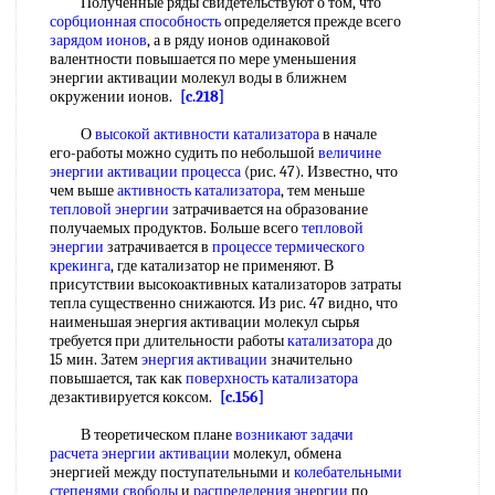
Полученные ряды свидетельствуют о том, что
сорбционная способность
определяется прежде всего
зарядом ионов
, а в ряду ионов одинаковой
валентности повышается по мере уменьшения
энергии активации молекул воды в ближнем
окружении ионов.
[c.218]
О
высокой
активности катализатора
в начале
его-работы можно судить по небольшой
величине
энергии активации
процесса
(рис. 47). Известно, что
чем выше
активность катализатора
, тем меньше
тепловой энергии
затрачивается на образование
получаемых продуктов. Больше всего
тепловой
энергии
затрачивается в
процессе термического
крекинга
, где катализатор не применяют. В
присутствии высокоактивных катализаторов затраты
тепла существенно снижаются. Из рис. 47 видно, что
наименьшая энергия активации молекул сырья
требуется при длительности работы
катализатора
до
15 мин. Затем
энергия активации
значительно
повышается, так как
поверхность катализатора
дезактивируется коксом.
[c.156]
В теоретическом плане
возникают задачи
расчета энергии активации
молекул, обмена
энергией между поступательными и
колебательными
степенями свободы
и
распределения энергии
по