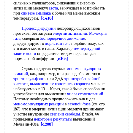
сильных катализаторов, снижающих энергию
активации молекул
азота
, вынуждает нас прибегать
при
синтезе аммиака
к более или менее высоким
температурам.
[c.418]
Процесс диффузии
несорбирующихся газов
протекает без затраты
энергии активации
.
Молекулы
газа
, совершая
беспорядочное движение
,
диффундируют в
пористом теле
подобно тому, как
это имеет место в газах. Характер
температурной
зависимости
определяется видом переноса для
нормальной диффузии
[c.105]
Однако в других случаях
мономолекулярных
реакций
, как, например, при распаде бромистого
триэтилсульфония
или 2,4,6-
тринитробензойной
кислоты
,
вычисленные константы скорости
меньше
наблюдаемых в 10 —10 раз, какой бы из способов ни
употреблялся для вычисления
числа столкновений
.
Поэтому необходимо предположить, как и для
мономолекулярных реакций
в
газовой фазе
(см. стр.
187), что в энергии активации молекул принимают
участие внутренние
степени свободы
. В табл. 44
приведены
некоторые результаты
вычислений
Мельвин-Юза
[c.208]