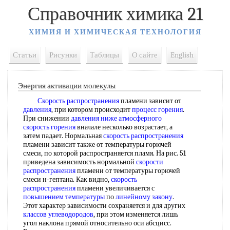
Справочник химика 21
ХИМИЯ И ХИМИЧЕСКАЯ ТЕХНОЛОГИЯ
Статьи
Рисунки
Таблицы
О сайте
English
Энергия активации молекулы
Скорость распространения
пламени зависит от
давления
, при котором происходит
процесс горения
.
При снижении
давления ниже атмосферного
скорость горения
вначале несколько возрастает, а
затем падает. Нормальная
скорость распространения
пламени зависит также от температуры горючей
смеси, по которой распространяется пламя. На рис. 51
приведена зависимость нормальной
скорости
распространения
пламени от температуры горючей
смеси н-гептана. Как видно,
скорость
распространения
пламени увеличивается с
повышением температуры
по
линейному закону
.
Этот характер зависимости сохраняется и для других
классов углеводородов
, при этом изменяется лишь
угол наклона прямой относительно оси абсцисс.