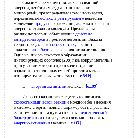
Самое малое количество локализованной
энергии, необходимое для возникновения
микроцепей, предопределяется тем, что энергия,
передаваемая
молекуле реагирующего
вещества
молекулой
продукта
разложения, должна превышать
энергию активации молекулы. Предложены
различные теории, объясняющие
действие
антидетонаторов
в процессе детонации. Каждая
теория представляет
особую точку
зрения на
значение
ингибитора
и его влияние на детонацию.
Одна из них заключается в образовании
ингибирующих оболочек [208] газа вокруг металла, в
присутствии которого происходит горение
взрывчатых топливных смесей при этом металл
изолируется от взрывчатой смеси.
[c.349]
Е —
энергия активации
молекул
[c.103]
Из всего сказанного следует, что повысить
скорость химической реакции
можно и без внесения
в систему энергии извне, например без нагревания,
если тем или иным путем снизить
энергетический
барьер реакции
или, другими словами, понизить
энергию активации
молекул.
[c.117]