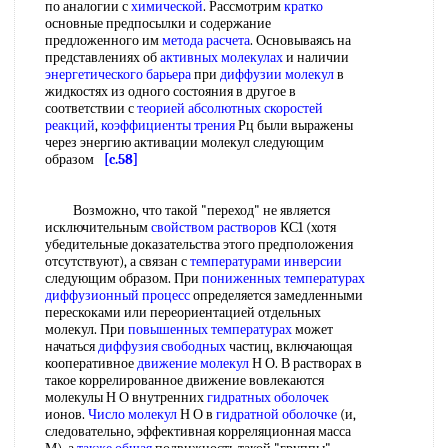
по аналогии с
химической
. Рассмотрим
кратко
основные предпосылки и содержание
предложенного им
метода расчета
. Основываясь на
представлениях об
активных молекулах
и наличии
энергетического барьера
при
диффузии молекул
в
жидкостях из одного состояния в другое в
соответствии с
теорией абсолютных скоростей
реакций
,
коэффициенты трения
Рц были выражены
через энергию активации молекул следующим
образом
[c.58]
Возможно, что такой "переход" не является
исключительным
свойством растворов
КС1 (хотя
убедительные доказательства этого предположения
отсутствуют), а связан с
температурами инверсии
следующим образом. При
пониженных температурах
диффузионный процесс
определяется замедленными
перескоками или переориентацией отдельных
молекул. При
повышенных температурах
может
начаться
диффузия свободных
частиц, включающая
кооперативное
движение молекул
Н О. В растворах в
такое коррелированное движение вовлекаются
молекулы Н О внутренних
гидратных оболочек
ионов.
Число молекул
Н О в
гидратной оболочке
(и,
следовательно, эффективная корреляционная масса