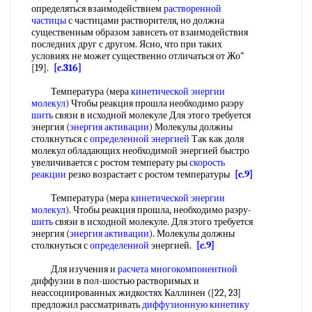
определяться взаимодействием
растворенной
частицы
с частицами растворителя, но должна
существенным образом зависеть от взаимодействия
последних друг с другом. Ясно, что при таких
условиях не может существенно отличаться от Жо"
[19].
[c.316]
Температура (мера
кинетической энергии
молекул
) Чтобы реакция прошла необходимо раэру
шить
связи в исходной молекуле Для этого требуется
энергия (
энергия активации
) Молекулы должны
столкнуться с
определенной энергией
Так как доля
молекул обладающих необходимой энергией быстро
увеличивается с ростом температу ры
скорость
реакции
резко возрастает с ростом температуры
[c.9]
Температура (мера
кинетической энергии
молекул
). Чтобы реакция прошла, необходимо раэру-
шить
свяэи в исходной молекуле. Для этого требуется
энергия (
энергия активации
). Молекулы должны
столкнуться с
определенной
энергией.
[c.9]
Для изучения и
расчета многокомпонентной
диффузии в пол-шостью растворимых и
неассоциированных жидкостях Каллинен ([22, 23]
предложил рассматривать
диффузионную кинетику