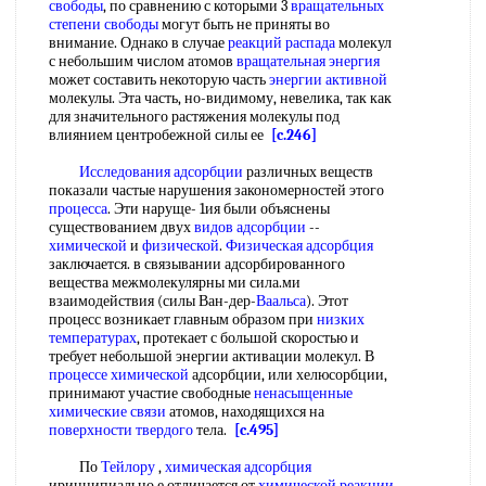
свободы
, по сравнению с которыми 3
вращательных
степени свободы
могут быть не приняты во
внимание. Однако в случае
реакций распада
молекул
с небольшим числом атомов
вращательная энергия
может составить некоторую часть
энергии активной
молекулы. Эта часть, но-видимому, невелика, так как
для значительного растяжения молекулы под
влиянием центробежной силы ее
[c.246]
Исследования адсорбции
различных веществ
показали частые нарушения закономерностей этого
процесса
. Эти наруще- 1ия были объяснены
существованием двух
видов адсорбции
--
химической
и
физической
.
Физическая адсорбция
заключается. в связывании адсорбированного
вещества межмолекулярны ми сила.ми
взаимодействия (силы Ван-дер-
Ваальса
). Этот
процесс возникает главным образом при
низких
температурах
, протекает с большой скоростью и
требует небольшой энергии активации молекул. В
процессе химической
адсорбции, или хелюсорбции,
принимают участие свободные
ненасыщенные
химические связи
атомов, находящихся на
поверхности твердого
тела.
[c.495]
По
Тейлору
,
химическая адсорбция
иринципиально е отличается от
химической реакции
.