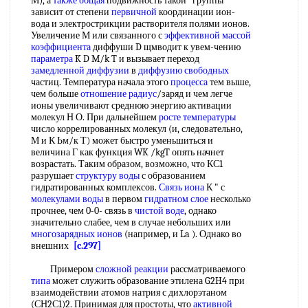
М), а
также общая
подвижность такой "группы"
зависит от степени
первичной
координации ион-
вода и электрострикции растворителя полями ионов.
Увеличение М или связанного с
эффективной массой
коэффициента
диффуши D щмводит к увем-чению
параметра
K D M/k T и вызывает переход
замедленной диффузии
в
диффузию свободных
частиц. Температура начала этого
процесса
тем выше,
чем больше
отношение радиус
/заряд и чем легче
ионы увеличивают среднюю энергию активации
молекул Н О. При дальнейшем
росте температуры
число коррелированных молекул (и, следовательно,
М и К Ьм/к Т) может быстро уменьшиться и
величина Г как функция WK /kgT опять начнет
возрастать. Таким образом, возможно, что КС1
разрушает
структуру воды
с образованием
гидратированных комплексов.
Связь иона
К " с
молекулами воды
в первом
гидратном слое
несколько
прочнее, чем 0-0- связь в
чистой воде
, однако
значительно слабее, чем в случае небольших или
многозарядных ионов
(например, и La ). Однако во
внешних
[c.297]
Примером
сложной реакции
рассматриваемого
типа
может служить образование этилена G2H4 при
взаимодействии атомов натрия с дихлорэтаном
(СН2С1)2. Принимая для простоты, что
активной