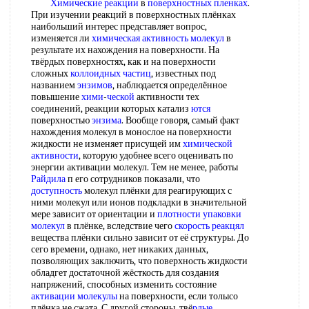
Химические реакции
в
поверхностных пленках
.
При изучении реакций в поверхностных плёнках
наибольший интерес представляет вопрос,
изменяется ли
химическая активность молекул
в
результате их нахождения на поверхности. На
твёрдых поверхностях, как и на поверхности
сложных
коллоидных частиц
, известных под
названием
энзимов
, наблюдается определённое
повышение
хими
-
ческой
активности тех
соединений, реакции которых катализ
ются
поверхностью
энзима
. Вообще говоря, самый факт
нахождения молекул в монослое на поверхности
жидкости не изменяет присущей им
химической
активности
, которую удобнее всего оценивать по
энергии активации молекул. Тем не менее, работы
Райдила
п его сотрудников показали, что
доступность
молекул плёнки для реагирующих с
ними молекул или ионов подкладки в значительной
мере зависит от ориентации и
плотности упаковки
молекул
в плёнке, вследствие чего
скорость реакцял
вещества плёнки сильно зависит от её структуры. До
сего времени, однако, нет никаких данных,
позволяющих заключить, что поверхность жидкости
обладгет достаточной жёсткость для создания
напряжений, способных изменить состояние
активации молекулы
на поверхности, если толысо
плёнка не сжата. С другой стороны, твё
рдые