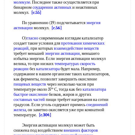
молекуле
. Последнее также осуществляется при
бинарном
соударении активных
и неактивных
молекул.
[c.55]
По уравнению (19) подсчитывается
энергия
активации
молекул.
[c.56]
О)
гласно
современным взглядам катализатор
создает такие условия для
протекания химических
реакций
, при которых
взаимодействие веществ
требует меньшей
энергии активации
, меньшего
избытка энергии. Если энергия активации молекул
велика, то при низких
температурах скорость
реакции
без
катализатора
будет мала. Например,
содержание в нашем организме таких катализаторов,
как ферменты, позволит завершить окисление
пищевых веществ
через несколько часов при
температуре около 37° С, тогда как без
катализатора
быстрое окисление
белков, жиров и других
составных частей
пищи требует нагревания на сотни
градусов. Если уголь содержит примесь
соединений
железа
, он заметно окисляется уже при комнатной
температуре.
[c.304]
Энергия активации молекул может быть
снижена под воздействием
внешних факторов