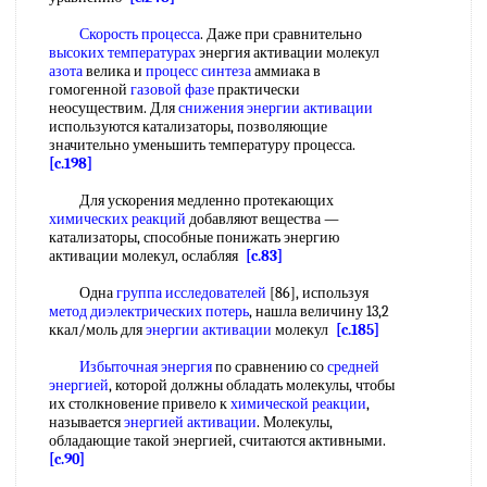
Скорость процесса
. Даже при сравнительно
высоких температурах
энергия активации молекул
азота
велика и
процесс синтеза
аммиака в
гомогенной
газовой фазе
практически
неосуществим. Для
снижения энергии активации
используются катализаторы, позволяющие
значительно уменьшить температуру процесса.
[c.198]
Для ускорения медленно протекающих
химических реакций
добавляют вещества —
катализаторы, способные понижать энергию
активации молекул, ослабляя
[c.83]
Одна
группа исследователей
[86], используя
метод диэлектрических потерь
, нашла величину 13,2
ккал/моль для
энергии активации
молекул
[c.185]
Избыточная энергия
по сравнению со
средней
энергией
, которой должны обладать молекулы, чтобы
их столкновение привело к
химической реакции
,
называется
энергией активации
. Молекулы,
обладающие такой энергией, считаются активными.
[c.90]