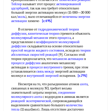
Тейлор
называет этот процесс
активированной
адсорбцией
, так как она требует относительно
большой энергии активации молекул (15 000—30 000
кал/
жоль
), мало отличающейся от
величины энергии
активации
химиче-
[c.495]
В отличие от
гидродинамической теории
диффузии
,
кинетическая теория
стремится объяснить
молекулярный механизм
этого
процесса
, а
представление о
коэффициенте молекулярной
диффузии
складывается на основе относительно
простой модели
жидкого состояния
, исходя из
теории
абсолютных скоростей реакций
[9]. Согласно этой
теории предполагается, что
механизм активации
в
процессе диффузии
аналогичен механизму
активадаи в
процессе внутреннего
трения, при этом
устанавливается
связь между
энергией активации
молекул и
внутренней энергией
испарения.
[c.791]
Несмотря на то, что разъединение атомов
азота
,
связанных в молекулу N3, требует весьма
значительной затраты энергии,
соединение
молекулярного
азота
с водородом в аммиак является
реакцией экзотермической
, сопровождающейся
выделением сравнительно большого
количества
тепла
(11 ккал1мол). Лишь отсутствие достаточно