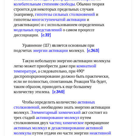
колебательным степеням свободы
. Обычно теория
строится для некоторых предельных случаев
(например,
гипотезы сильных столкновений
и
гипотезы
многоступенчатой активации
и
дезактивации) и с использованием определенных
модельных представлений
о самом процессе
диссоциации.
[c.32]
Уравнение (117) является основным при
подсчетах
энергии активации
молекул.
[c.263]
Такую небольшую энергию активации молекула
легко может приобрести даже при
комнатной
температуре
, а следовательно, при 490°
диспропорционирование должно быть практически,
если не полностью, спонтанным. Реакция Via будет,
таким образом, приводить к еще большему
количеству этилена.
[c.340]
Чтобы определить количество
активных
столкновений
, необходимо знать энергию активации
молекул.
Элементарный химический
акт состоит из
трех стадий
активирование молекул
путем
столкновения двух
частиц химическое
превращение
активных молекул
и
дезактивирование
активной
молекулы
путем отдачи ею части энергии
неактивной