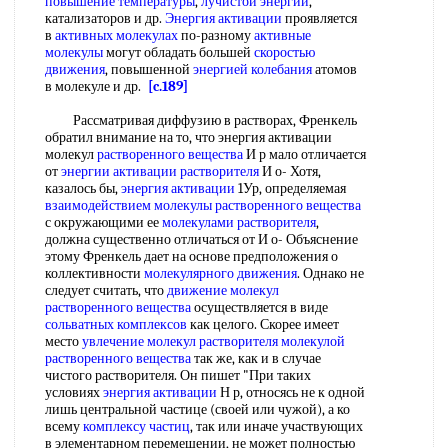
повышение температуры
,
лучистой энергии
,
катализаторов и др.
Энергия активации
проявляется
в
активных молекулах
по-разному
активные
молекулы
могут обладать большей
скоростью
движения
, повышенной
энергией колебания
атомов
в молекуле и др.
[c.189]
Рассматривая диффузию в растворах, Френкель
обратил внимание на то, что энергия активации
молекул
растворенного вещества
И р мало отличается
от
энергии активации растворителя
И о- Хотя,
казалось бы,
энергия активации
1Ур, определяемая
взаимодействием молекулы
растворенного вещества
с окружающими ее
молекулами растворителя
,
должна существенно отличаться от И о- Объяснение
этому Френкель дает на основе предположения о
коллективности
молекулярного движения
. Однако не
следует считать, что
движение молекул
растворенного вещества
осуществляется в виде
сольватных комплексов
как целого. Скорее имеет
место
увлечение
молекул растворителя молекулой
растворенного вещества
так же, как и в случае
чистого растворителя. Он пишет "При таких
условиях
энергия активации
Н р, относясь не к одной
лишь центральной частице (своей или чужой), а ко
всему
комплексу частиц
, так или иначе участвующих
в элементарном перемещении, не может полностью