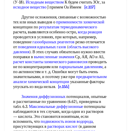
(У-18).
Исходным веществом
К будем считать ЗОг, за
исходное вещество
J примем Оа Имеем
[c.117]
Другие осложнения, связанные с возможностью
тех или иных выводов о
применимости химической
концепции по
результатам термодинамического
расчета, выявляются особенно остро,
когда реакция
проводится в условиях, при которых, например,
поведение
газообразных реагентов
резко отличается
от
поведения идеальных газов
(
область высокого
давления
). В этих случаях обязательно нужно ввести
поправки в
вычисленные значения
Ср, АЯ, АО и А5,
расчет константы химического равновесия
проводить
не по концентрациям или
парциальным давлениям
, а
по активностям и т. д. Ошибки могут быть очень
значительными, и поэтому уже при
предварительном
анализе
химической концепции
указанные факторы
упускать из вида нельзя.
[c.155]
Значения диффузионных
потенциалов, опытные
и рассчитанные по уравнению (6.62), приведены в
табл. 6.3.
Максимальные диффузионные
потенциалы
наблюдаются в тех случаях, когда один из растворов
— кислота. Это становится нонятным, если
вспомнить, что
подвижность ионов водорода
,
присутствующих в
растворах кислот
(в данном