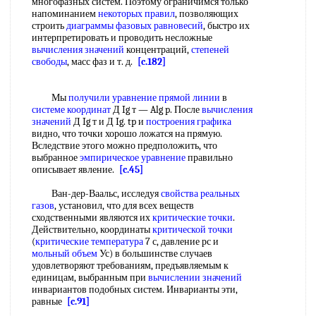
многофазных систем. Поэтому ограничимся только
напоминанием
некоторых правил
, позволяющих
строить
диаграммы фазовых равновесий
, быстро их
интерпретировать и проводить несложные
вычисления значений
концентраций,
степеней
свободы
, масс фаз и т. д.
[c.182]
Мы
получили уравнение
прямой линии
в
системе координат
Д Ig т — Alg p. После
вычисления
значений
Д Ig т и Д Ig. tp и
построения графика
видно, что точки хорошо ложатся на прямую.
Вследствие этого можно предположить, что
выбранное
эмпирическое уравнение
правильно
описывает явление.
[c.45]
Ван-дер-Ваальс, исследуя
свойства реальных
газов
, установил, что для всех веществ
сходственными являются их
критические точки
.
Действительно, координаты
критической точки
(
критические температура
7 с, давление рс и
мольный объем
Ус) в большинстве случаев
удовлетворяют требованиям, предъявляемым к
единицам, выбранным при
вычислении значений
инвариантов подобных систем. Инварианты эти,
равные
[c.91]