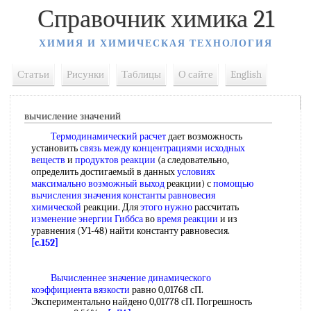
Справочник химика 21
ХИМИЯ И ХИМИЧЕСКАЯ ТЕХНОЛОГИЯ
Статьи
Рисунки
Таблицы
О сайте
English
вычисление значений
Термодинамический расчет
дает возможность
установить
связь между концентрациями
исходных
веществ
и
продуктов реакции
(а следовательно,
определить достигаемый в данных
условиях
максимально
возможный выход
реакции) с
помощью
вычисления
значения константы равновесия
химической
реакции. Для
этого нужно
рассчитать
изменение энергии Гиббса
во
время реакции
и из
уравнения (У1-48) найти константу равновесия.
[c.152]
Вычисленнее значение
динамического
коэффициента вязкости
равно 0,01768 сП.
Экспериментально найдено 0,01778 сП. Погрешность