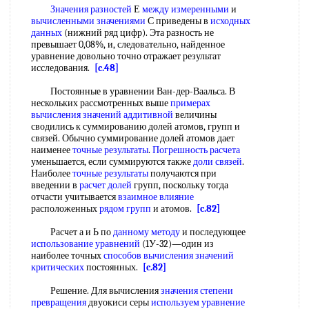
Значения разностей
Е
между измеренными
и
вычисленными значениями
С приведены в
исходных
данных
(нижний ряд цифр). Эта разность не
превышает 0,08%, и, следовательно, найденное
уравнение довольно точно отражает результат
исследования.
[c.48]
Постоянные в уравнении Ван-дер-Ваальса. В
нескольких рассмотренных выше
примерах
вычисления
значений аддитивной
величины
сводились к суммированию долей атомов, групп и
связей. Обычно суммирование долей атомов дает
наименее
точные результаты
.
Погрешность расчета
уменьшается, если суммируются также
доли связей
.
Наиболее
точные результаты
получаются при
введении в
расчет долей
групп, поскольку тогда
отчасти учитывается
взаимное влияние
расположенных
рядом групп
и атомов.
[c.82]
Расчет а и Ь по
данному методу
и последующее
использование уравнений
(1У-32)—один из
наиболее точных
способов вычисления
значений
критических
постоянных.
[c.82]
Решение. Для вычисления
значения степени
превращения
двуокиси серы
используем уравнение