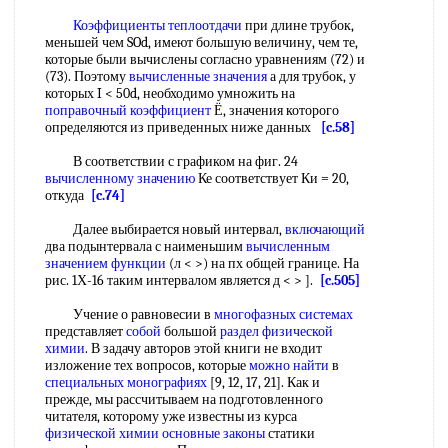
Коэффициенты теплоотдачи
при длине трубок,
меньшей чем SOd, имеют большую величину, чем те,
которые были вычислены согласно уравнениям (72) и
(73). Поэтому
вычисленные значения
а для трубок, у
которых I < 50d, необходимо умножить на
поправочный коэффициент
Ё, значения которого
определяются из приведенных ниже данных
[c.58]
В соответствии с графиком на фиг. 24
вычисленному значению
Ке соответствует Ки = 20,
откуда
[c.74]
Далее выбирается новый интервал,
включающий
два подынтервала с наименьшим
вычисленным
значением функции
(л < >) на пх общей границе. На
рис. 1Х-16 таким интервалом является д < > ].
[c.505]
Учение о равновесии в
многофазных системах
представляет
собой
большой
раздел физической
химии
. В задачу авторов этой книги не входит
изложение тех вопросов, которые
можно найти
в
специальных монографиях
[9, 12, 17, 21]. Как и
прежде, мы рассчитываем на подготовленного
читателя, которому уже известны из курса
физической химии основные законы
статики