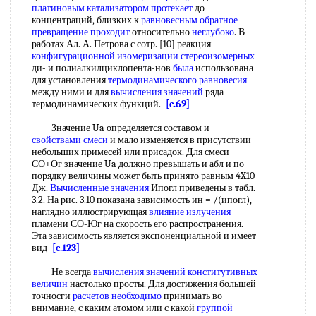
платиновым
катализатором протекает
до
концентраций, близких к
равновесным обратное
превращение проходит
относительно
неглубоко
. В
работах Ал. А. Петрова с сотр. [10] реакция
конфигурационной изомеризации стереоизомерных
ди- и полиалкилциклопента-нов
была
использована
для установления
термодинамического равновесия
между ними и для
вычисления значений
ряда
термодинамических функций.
[c.69]
Значение Ua определяется составом и
свойствами смеси
и мало изменяется в присутствии
небольших примесей или присадок. Для смеси
СО+Ог значение Ua должно превышать и абл и по
порядку величины может быть принято равным 4X10
Дж.
Вычисленные значения
Ипогл приведены в табл.
3.2. На рис. 3.10 показана зависимость ин = /(ипогл),
наглядно иллюстрирующая
влияние излучения
пламени СО-Юг на скорость его распространения.
Эта зависимость является экспоненциальной и имеет
вид
[c.123]
Не всегда
вычисления значений
конститутивных
величин
настолько просты. Для достижения большей
точносги
расчетов необходимо
принимать во
внимание, с каким атомом или с какой
группой