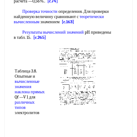
расчета —0,56%..
[c.74]
Проверка точности
определения. Для проверки
найденную величину сравнивают с
теоретически
вычисленным
значением
[c.163]
Результаты вычислений значений
pH приведены
в табл. 15.
[c.265]
Таблица 3.8.
Опытные и
вычисленные
значения
наклона прямых
Qf —V 1 для
различных
типов
электролитов