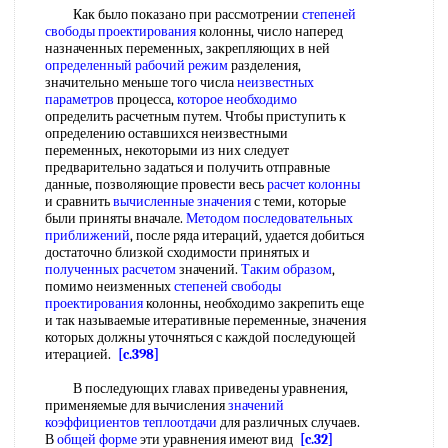
Как было показано при рассмотрении
степеней
свободы проектирования
колонны, число наперед
назначенных переменных, закрепляющих в ней
определенный рабочий режим
разделения,
значительно меньше того числа
неизвестных
параметров
процесса,
которое необходимо
определить расчетным путем. Чтобы приступить к
определению оставшихся неизвестными
переменных, некоторыми из них следует
предварительно задаться и получить отправные
данные, позволяющие провести весь
расчет колонны
и сравнить
вычисленные значения
с теми, которые
были приняты вначале.
Методом последовательных
приближений
, после ряда итераций, удается добиться
достаточно близкой сходимости принятых и
полученных расчетом
значений.
Таким образом
,
помимо неизменных
степеней свободы
проектирования
колонны, необходимо закрепить еще
и так называемые итеративные переменные, значения
которых должны уточняться с каждой последующей
итерацией.
[c.398]
В последующих главах приведены уравнения,
применяемые для вычисления
значений
коэффициентов теплоотдачи
для различных случаев.
В
общей форме
эти уравнения имеют вид
[c.32]