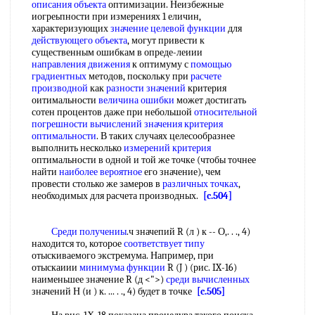
описания объекта
оптимизации. Неизбежные
иогреьпности при измерениях 1 еличин,
характеризующих
значение целевой функции
для
действующего объекта
, могут привести к
существенным ошибкам в опреде-леиии
направления движения
к оптимуму с
помощью
градиентных
методов, поскольку при
расчете
производной
как
разности значений
критерия
оитимальности
величина ошибки
может достигать
сотен процентов даже при небольшой
относительной
погрешности
вычислений значения
критерия
оптимальности
. В таких случаях целесообразнее
выполнить несколько
измерений критерия
оптимальности в одной и той же точке (чтобы точнее
найти
наиболее вероятное
его значение), чем
провести столько же замеров в
различных точках
,
необходимых для расчета производных.
[c.504]
Среди получениы
.ч значепий R (л ) к -- О,. . ., 4)
находится то, которое
соответствует типу
отыскиваемого экстремума. Например, при
отыскаиии
минимума функции
R (J ) (рис. IX-16)
наименьшее значение R (д <">)
среди вычисленных
значений Н (и ) к. ... . ., 4) будет в точке
[c.505]