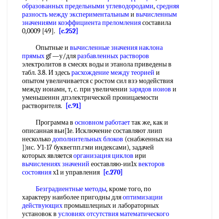
образованных предельными углеводородами
,
средняя
разность
между экспериментальным
и
вычисленным
значениями
коэффициента преломления
составила
0,0009 [49].
[c.252]
Опытные и
вычисленные значения
наклона
прямых
gf —у/для
разбавленных растворов
электролитов в смесях воды и этанола приведены в
табл. 3.8. И здесь
расхождение между теорией
и
опытом увеличивается с ростом сил взэ модействия
между иоиамн, т, с. при увеличении
зарядов иоиов
и
уменьшеинн дпэлектрнческой проницаемости
растворителя.
[c.91]
Программа в
основном работает
так же, как и
описанная вьи[1е. Исключение составляют лиип
несколько
дополнительных блоков
(снабженных на
])ис. У1-17 буквегпп.гми индексами), задачей
которых является
организация циклов
ири
вычислениях значений
еоставляю-ии1х
векторов
состояния
х1 и управления
[c.270]
Безградиентные методы
, кроме того, по
характеру наиболее пригодны для
оптимизации
действующих
промышлециых и лабораторных
установок в
условиях отсутствия
математического