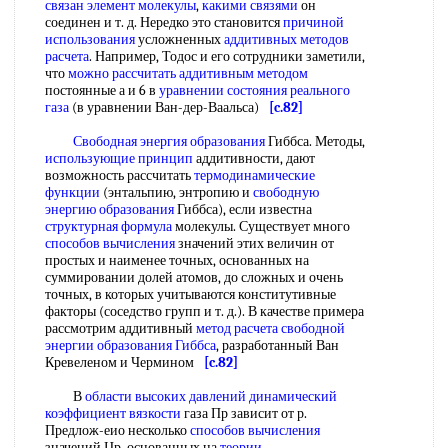
связан
элемент молекулы
,
какими связями
он
соединен и т. д. Нередко это становится
причиной
использования
усложненных
аддитивных методов
расчета
. Например, Тодос и его сотрудники заметили,
что
можно рассчитать
аддитивным методом
постоянные а и 6 в
уравнении состояния реального
газа
(в уравнении Ван-дер-Ваальса)
[c.82]
Свободная энергия образования
Гиббса. Методы,
использующие принцип
аддитивности, дают
возможность рассчитать
термодинамические
функции
(энтальпию, энтропию и
свободную
энергию образования
Гиббса), если известна
структурная формула
молекулы. Существует много
способов вычисления
значений этих величин от
простых и наименее точных, основанных на
суммировании долей атомов, до сложных и очень
точных, в которых учитываются конститутивные
факторы (соседство групп и т. д.). В качестве примера
рассмотрим аддитивный
метод расчета свободной
энергии
образования Гиббса
, разработанный Ван
Кревеленом и Чермином
[c.82]
В
области высоких
давлений динамический
коэффициент вязкости
газа Пр зависит от р.
Предлож-еио несколько
способов вычисления
значений Цр, основанных на
теории