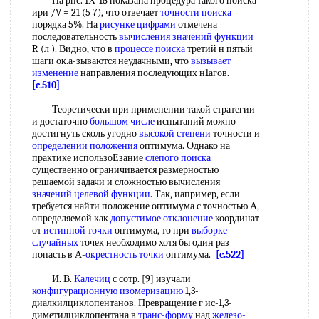
На рнс. 1Х-18 показана процедура такого поиска
ири /V = 21 (5 7), что отвечает
точности поиска
порядка 5%. На
рисунке цифрами
отмечена
последовательность
вычисления значений функции
R (л ). Видно, что в
процессе поиска
третий н пятый
шаги ок.а-зываются неудачными, что
вызывает
изменение
направления последующих н1агов.
[c.510]
Теоретически при применении такой стратегии
и достаточно
большом числе
испытаний можно
достигнуть сколь угодно
высокой степени
точности и
определении положения
оптимума. Однако на
практике использоЕзание
слепого поиска
существенно ограничивается размерностью
решаемой задачи и сложностью вычисления
значений целевой функции
. Так, иапример, если
требуется найти положение оптимума с точностью А,
определяемой как
допустимое отклонение
координат
от
истинной точки
оптимума, то при
выборке
случайных
точек необходимо хотя бы один раз
попасть в А-
окрестность точки
оптимума.
[c.522]
И. В.
Калечиц
с сотр. [9] изучали
конфигурационную изомеризацию
1,3-
диалкилциклопентанов. Превращение г ис-1,3-
диметилциклопентана в
транс-форму
над
железо-