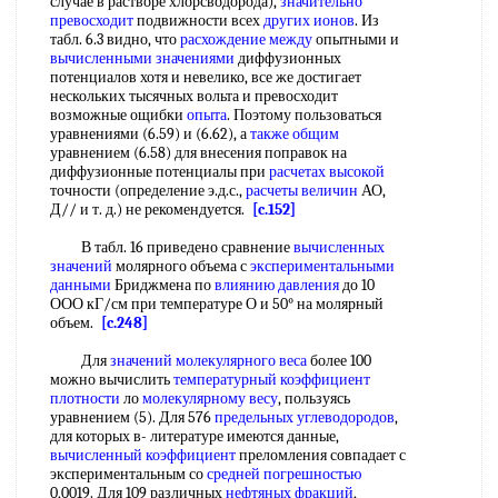
случае в растворе хлорсводорода),
значительно
превосходит
подвижности всех
других ионов
. Из
табл. 6.3 видно, что
расхождение между
опытными и
вычисленными значениями
диффузионных
потенциалов хотя и невелико, все же достигает
нескольких тысячных вольта и превосходит
возможные ощибки
опыта
. Поэтому пользоваться
уравнениями (6.59) и (6.62), а
также общим
уравнением (6.58) для внесения поправок на
диффузионные потенциалы при
расчетах высокой
точности (определение э.д.с.,
расчеты величин
АО,
Д// и т. д.) не рекомендуется.
[c.152]
В табл. 16 приведено сравнение
вычисленных
значений
молярного объема с
экспериментальными
данными
Бриджмена по
влиянию давления
до 10
ООО кГ/см при температуре О и 50° на молярный
объем.
[c.248]
Для
значений молекулярного веса
более 100
можно вычислить
температурный коэффициент
плотности
ло
молекулярному весу
, пользуясь
уравнением (5). Для 576
предельных углеводородов
,
для которых в- литературе имеются данные,
вычисленный коэффициент
преломления совпадает с
экспериментальным со
средней погрешностью
0,0019. Для 109 различных
нефтяных фракций
,