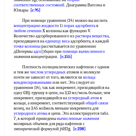
соответственных состояний
. Диаграмма Ватсона и
Юэхары
[c.95]
При номощн уравнения (24) можно вы шслить
концентрацию жидкости
1)
порах адсорбента
в
любом сечении
X колонны как функцию V.
Количество адсорбированного из
раствора вещества
,
приходящееся на
единицу веса
адсорбента, в каждой
точке колонны
рассчитывается по уравнению
д13отермы
адсо
])бции при
помощи вычисленного
значения концентрации.
[c.155]
Плотность полициклических нафтенон с одним
и тем же
числом углеродных
атомов н молекуле
почти не зависит от того, являются ли
кольца
конденсированными
или нет. Это следует из
уравнения (14), так как инкремент, приходящийся на
одну GHj-rpynny в цепи, на 3,13 мл/моль больше, чем
инкремент, приходящийся на
углеродный атом
в
кольце, а инкремент, соответствующий
общей связи
колец, на 3,45 мл1моль меньше инкремента для
углеродного атома
в цепи. Это иллюстрируется табл.
7, в которой приведены
вычисленные значения
молярных объемов для ряда нафтенов с
эмпирической формулой j4H2g.
[c.238]