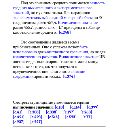
Под отклонением средиего понимается
разность
средних вычисленного
и
экспериментального
значений
, но с учетом. знака. Для парафинов
экспериментальный средний
молярный объем
по 37
соединениям равен 457,4.
Вычисленное значение
равно 455,7, разность их—1,7 приведена в таблице
как отклонение среднего.
[c.248]
Это соотношение яиляется весьма
приближенным. Оно с успехом может
быть
использовано
для
качественного сравнения
, но не для
количественных расчетов
.
Вычисленное значение
ИВ
достигает для высокоарома-тических масел минус
нескольких сотен, так что получается
преувеличенное впе-чатлгенис о
влиянии
содержания
ароматических.
[c.274]
Смотреть страницы где упоминается термин
вычисление значений
:
[c.18]
[c.114]
[c.399]
[c.41]
[c.308]
[c.338]
[c.197]
[c.263]
[c.491]
[c.493]
[c.514]
[c.523]
[c.77]
[c.237]
[c.247]