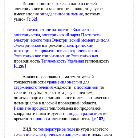
Вполне понятно, что если одно из полей —
электрическое или магнитное — дано, то другое
имеет вполне
определенное значение
, поэтому
умно-
[c.52]
Поверхностное натяжение
Количество
электричества
,
электрический заряд Плотность
электрического
тока
Электрический момент диполя
Электрическое
напряжение,
электрический
потенциал Напряженность электрического поля
Электрическое сопротивление Электрическая
проводимость
Теплоемкость Удельная
теплоемкость
[c.128]
Аналогия основана на математической
тождественности
уравнения энергии
для
стержневого течения
жидкости (с
постоянной
по
сечению трубы скоростью а ) с уравнением,
описывающим нестационарное поле электрических
потенциалов в плоской проводящей области.
Развитие процесса
теплообмена по продольной
координате г имитируется на
модели развитием
во
времени т
процесса
электропроводности.
[c.402]
ВИД, то
температурное поле
внутри нагретого
тела и
поле электрического напряжения
в телах такой