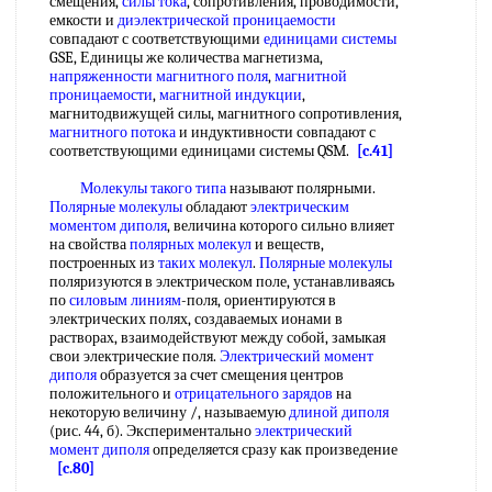
смещения,
силы тока
, сопротивления, проводимости,
емкости и
диэлектрической проницаемости
совпадают с соответствующими
единицами системы
GSE, Единицы же количества магнетизма,
напряженности магнитного поля
,
магнитной
проницаемости
,
магнитной индукции
,
магнитодвижущей силы, магнитного сопротивления,
магнитного потока
и индуктивности совпадают с
соответствующими единицами системы QSM.
[c.41]
Молекулы такого
типа
называют полярными.
Полярные молекулы
обладают
электрическим
моментом диполя
, величина которого сильно влияет
на свойства
полярных молекул
и веществ,
построенных из
таких молекул
.
Полярные молекулы
поляризуются в электрическом поле, устанавливаясь
по
силовым линиям
-поля, ориентируются в
электрических полях, создаваемых ионами в
растворах, взаимодействуют между собой, замыкая
свои электрические поля.
Электрический момент
диполя
образуется за счет смещения центров
положительного и
отрицательного зарядов
на
некоторую величину /, называемую
длиной диполя
(рис. 44, б). Экспериментально
электрический
момент диполя
определяется сразу как произведение
[c.80]