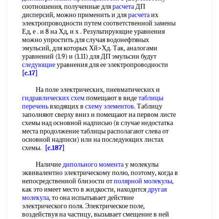
соотношения, полученные для
расчета
ДП
дисперсий, можно применить и для
расчета
их
электропроводности путем соответственной замены
Ед, е . и 8 на Хд, и х . Результирующие уравнения
можно упростить для случая водонефтяных
эмульсий, для которых Хй>Хд. Так, аналогами
уравнений (1.9) и (1.11) для ДП эмульсии будут
следующие
уравнения для ее электропроводности
[c.17]
На поле электрических, пневматических и
гидравлических схем
помещают в виде
таблицы
перечень
входящих в
схему элементов
. Таблицу
заполняют сверху вниз и помещают иа первом листе
схемы над основной надписью (в случае недостатка
места продолжение таблицы располагают слева от
основной надписи) или на последующих листах
схемы.
[c.187]
Наличие
дипольного момента
у молекулы
эквивалентно электрическому полю, поэтому, когда в
непосредственной близости от
полярной молекулы
,
как это имеет место в жидкости, находится
другая
молекула
, то она испытывает действие
электрического поля. Электрическое поле,
воздействуя на частицу, вызывает смещение в ней