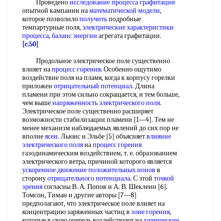
Проведено
исследование процесса
графитации
опытной кампании на
математической модели
,
которое позволило
получить
подробные
темпартурные поля,
электрические характеристики
процесса
,
баланс энергии
агрегата графитации.
[c.50]
Продольное электрическое поле существенно
влияет на
процесс горения
. Особенно ощутимо
воздействие поля на пламя, когда к корпусу горелки
приложен
отрицательный потенциал
. Длина
пламени при этом сильно сокращается, и тем больше,
чем выше
напряженность электрического поля
.
Электрическое поле существенно расширяет
возможности стабилизации пламени [1—4]. Тем не
менее механизм наблюдаемых явлений до сих пор не
вполне
ясен
. Льюис и Эльбе [5] объясняет
влияние
электрического поля
на
процесс горения
газодинамическим воздействием, т. е. образованием
электрического ветра, причиной которого является
ускоренное движение
положительных ионов
в
сторону
отрицательного потенциала
. С этой
точкой
зрения
согласны В. А. Попов и А. В. Шеклеин [6].
Томсон, Тиман и другие авторы [7—8]
предполагают, что электрическое поле влияет на
концентрацию заряженных частиц в
зоне горения
,
которые в свою очередь воздействуют на
химические