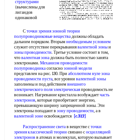
структурами
(вычислены для
лигандов
одинаковой
С
точки зрения
зонной теории
полупроводниковые вещества
должны обладать
дальним порядком. Вторым
необходимым условием
служит отсутствие перекрывания
валентной зоны
и
зоны проводимости
. Третье условие состоит в том,
что
валентная зона
должна быть полностью занята
электронами.
Механизм проводимости
полупроводника
согласно
зонной модели
представлен на рис. 130. При
абсолютном нуле
зона
проводимости
пуста
, все уровни
валентной зоны
заполнены и под действием
внешнего
электрического поля электрическая
проводимость не
возникает. Нагревание кристалла возбуждает
часть
электронов
, которые приобретают энергию,
превышающую ширину запрещенной зоны. Эти
электроны попадают в
зону проводимости
, а в
валентной зоне
освобождается
[c.312]
Распространение света
в веществе с
точки
зрения
классической теории
связано с
осцилляцией
электронов
в атомах и молекулах, которую вызывает