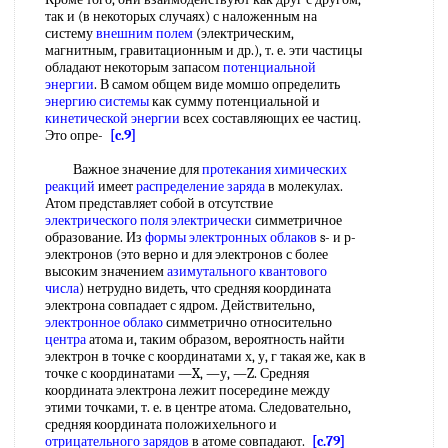
так и (в некоторых случаях) с наложенным на
систему
внешним полем
(электрическим,
магнитным, гравитационным и др.), т. е. эти частицы
обладают некоторым запасом
потенциальной
энергии
. В самом общем виде момшо определить
энергию системы
как сумму потенциальной и
кинетической энергии
всех составляющих ее частиц.
Это опре-
[c.9]
Важное значение для
протекания химических
реакций
имеет
распределение заряда
в молекулах.
Атом представляет собой в отсутствие
электрического поля электрически
симметричное
образование. Из
формы электронных облаков
s- и р-
электронов (это верно и для электронов с более
высоким значением
азимутального квантового
числа
) нетрудно видеть, что средняя координата
электрона совпадает с ядром. Действительно,
электронное облако
симметрично относительно
центра
атома и, таким образом, вероятность найти
электрон в точке с координатами х, у, г такая же, как в
точке с координатами —X, —у, —Z. Средняя
координата электрона лежит посередине между
этими точками, т. е. в центре атома. Следовательно,
средняя координата положихельного и
отрицательного зарядов
в атоме совпадают.
[c.79]