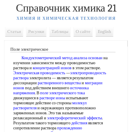
Справочник химика 21
ХИМИЯ И ХИМИЧЕСКАЯ ТЕХНОЛОГИЯ
Статьи
Рисунки
Таблицы
О сайте
English
Поле электрическое
Кондуктометрический метод анализа
основан
на
изучении зависимости между проводимостью
раствора и
концентрацией ионов
в этом растворе.
Электрическая проводимость
—
электропроводность
раствора
электролита — является результатом
диссоциации
растворенного вещества
и
миграции
ионов
под действием внешнего
источника
напряжения
. В
поле электрического тока
движущиеся в
растворе ионы
испытывают
тормозящее действие со стороны
молекул
растворителя
и окружающих противоположно
заряженных ионов. Это так называемые
релаксационный и
электрофоретический эффекты
.
Результатом такого тормозящего
действия
является
сопротивление раствора
прохождению