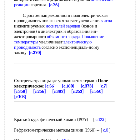
реакции
горения.
[c.76]
С ростом напряжонностн поля электрическая
проводимость повышается за счет увеличения
числа
инжектируемых
носителей зарядов
(яонов и
электронов) в диэлектрик и образования нн-
жектироварпюго
объемного заряда
.
Повышение
температуры
увеличивает
электрическую
проводимость
согласно экспоненциаль-но.му
закону
[c.370]
Смотреть страницы где упоминается термин
Поле
электрическое
:
[c.56]
[c.160]
[c.373]
[c.7]
[c.358]
[c.256]
[c.382]
[c.253]
[c.560]
[c.103]
Краткий курс физической химии (1979) -- [
c.123
]
Рефрактометрические методы химии (1960) -- [
c.0
]