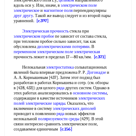
электрического поля Еу,
целиком
направленного
вдоль оси у. Или, иначе, в
электрическом поле
электрическое
и
магнитное поля
перпендикулярны
друг другу
. Такой же вывод следует и из второй пары
уравнений.
[c.397]
Электрическая прочность
стекла при
электрическом пробое
пе зависит от состава стекла,
при тепловом пробое сильно зависит, так как
обусловлена
диэлектрическими потерями
. В
переменном электрическом поле электрическая
прочность лежит в пределах 17—80 кв/мм.
[c.371]
Нелокальная
электростатика
сольватационных
явлений была впервые предложена Р. Р.
Догонадзе
и
А. А. Корнышевым [437]. Затем этот подход был
разработан в работах Корнышева и сотр. (см. обзоры
в [428, 433]) для целого
ряда
других систем. Однако в
этих работах анализировались в
основном системы
,
содержащие в качестве источников
электрических
полей электрические заряды
. Оказалось, что
включение в систему
электрических диполей
приводит к появлению
ряда
новых эффектов
нелокальной
поляризуемости среды
[429]. В этой
связи интересно сравнить электрическое поле,
создаваемое единичным
[c.156]