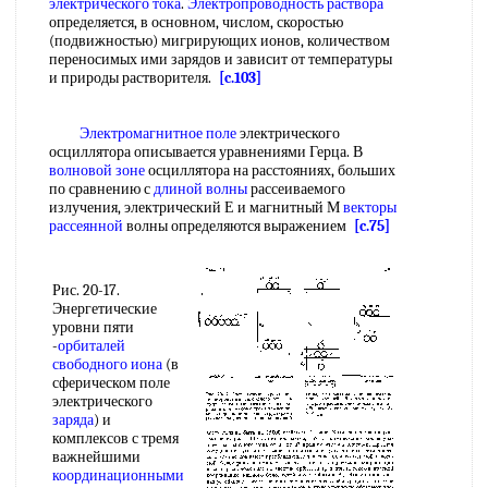
электрического тока
.
Электропроводность раствора
определяется, в основном, числом, скоростью
(подвижностью) мигрирующих ионов, количеством
переносимых ими зарядов и зависит от температуры
и природы растворителя.
[c.103]
Электромагнитное поле
электрического
осциллятора описывается уравнениями Герца. В
волновой зоне
осциллятора на расстояниях, больших
по сравнению с
длиной волны
рассеиваемого
излучения, электрический Е и магнитный М
векторы
рассеянной
волны определяются выражением
[c.75]
Рис. 20-17.
Энергетические
уровни пяти
-
орбиталей
свободного иона
(в
сферическом поле
электрического
заряда
) и
комплексов с тремя
важнейшими
координационными