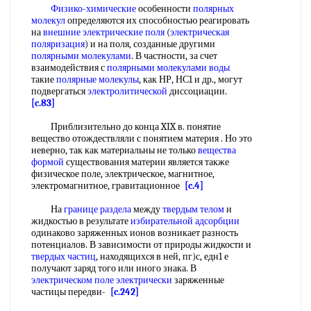
Физико-химические
особенности
полярных
молекул
определяются их способностью реагировать
на
внешние электрические поля
(
электрическая
поляризация
) и на поля, созданные другими
полярными молекулами
. В частности, за счет
взаимодействия с
полярными молекулами воды
такие
полярные молекулы
, как НР, НС1 и др., могут
подвергаться
электролитической
диссоциации.
[c.83]
Приблизительно до конца XIX в. понятие
вещество отождествляли с понятием материя . Но это
неверно, так как материальны не только
вещества
формой
существования материи является также
физическое поле, электрическое, магнитное,
электромагнитное, гравитационное
[c.4]
На
границе раздела
между
твердым телом
и
жидкостью в результате
избирательной адсорбции
одинаково заряженных ионов возникает разность
потенциалов. В зависимости от природы жидкости и
твердых частиц
, находящихся в ней, пг)с, едн1 е
получают заряд того или иного знака. В
электрическом поле электрически
заряженные
частицы передви-
[c.242]