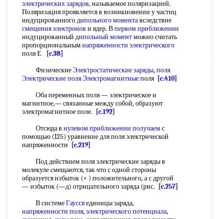
электрических зарядов
, называемое поляризацией.
Поляризация проявляется в возникновении у частиц
индуцированного
дипольного момента
вследствие
смещения электронов
и ядер. В
первом приближении
индуцированный
дипольный момент
можно считать
пропорциональным
напряженности электрического
поля Е
[c.38]
Физические
Электростатические заряды
,
поля
Электрические поля Электромагнитные
поля
[c.410]
Оба переменных поля — электрическое и
магнитное,— связанные между собой, образуют
электромагнитное поле.
[c.192]
Отсюда в
нулевом приближении
получаем
с
помощью (125) уравнение для поля электрической
напряженности
[c.219]
Под действием поля электрические заряды в
молекуле смещаются, так что с одной стороны
образуется избыток (+ ) положительного, а с другой
— избыток (—д) отрицательного заряда (рис.
[c.257]
В системе
Гаусся
единицы эаряда,
напряженности поля
,
электрического потенциала
,