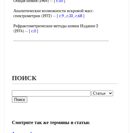
Общая химия (1964) -- [
c.50
]
Аналитические возможности искровой масс-
спектрометрии (1972) -- [
c.9
,
c.33
,
c.68
]
Рефрактометрические методы химии Издание 2
(1974) -- [
c.0
]
ПОИСК
Смотрите так же термины и статьи: