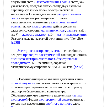
падающий свет.
Электромагнитная волна
света, как
указывалось, представляет систему двух взаимно
перпендикулярных полей электрического и
магнитного. Обычно для задачи
распространения
света
в веществе рассматривают только
электрическую компоненту
электромагнитной
волны
, так как
сила Лоренца
, действующая на
электрон со стороны
магнитного поля
,
равна
е [ухВ],
где V —
скорость электрона
, В —
магнитная индукция
.
Эта сила мала из-за малой величины и/с ( Го=сБо)-
[c.175]
Электрическая проводимость
— способность
веществ
проводить электрический
ток под действием
внешнего электрического поля
.
Электрическая
проводимость
Ь — величина, обратная
электрическому сопротивлению Я. Так как
[c.458]
Особенно интересно явление движения капли
прямой эмульсии
после выключения электрического
поля или при перемене его полярности, которое до
сих пор не было описано в литературе.
Общеизвестно, что движение заряженных
частиц
дисперсной
фазы в
дисперсионной среде
возникает
только при деформации
двойного ионного
слоя.