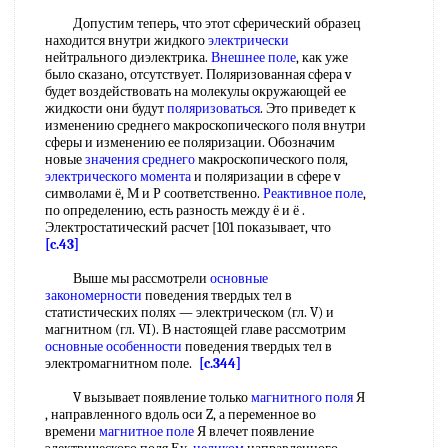
Допустим теперь, что этот сферический образец
находится внутри жидкого
электрически
нейтрального диэлектрика.
Внешнее поле
, как уже
было сказано, отсутствует. Поляризованная сфера v
будет воздействовать на молекулы окружающей ее
жидкости они будут
поляризоваться
. Это приведет к
изменению среднего макроскопического поля внутри
сферы и изменению ее поляризации. Обозначим
новые
значения среднего
макроскопического поля,
электрического момента
и поляризации в сфере v
символами ё, М и Р соответственно.
Реактивное поле
,
по определению, есть разность между ё и ё .
Электростатический расчет [101 показывает, что
[c.43]
Выше мы рассмотрели
основные
закономерности
поведения твердых тел в
статистических полях — электрическом (гл. V) и
магнитном (гл. VI). В настоящей главе рассмотрим
основные особенности
поведения твердых тел в
электромагнитном поле.
[c.344]
V вызывает появление только
магнитного поля
Я
, направленного вдоль оси Z, а переменное во
времени
магнитное поле
Я влечет появление