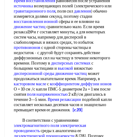
Время восстановления
равновесия после устранения
источника
возмущающих полей (электрического или
гравитационного поля
, поля сил
давления
) обычно
измеряется долями секунд, поэтому стадии
восстановления ионной
сферы и ее влияние на
движение частиц
сравнительно мало. Если время
релакса1№и г составляет минуты, а для некоторых
систем часы, например для дисперсий в
слабополярных и вязких средах, то избыток
противоионов
с одной стороны частицы и
недостаток - с другой будут сохранять действие
диффузионных сил на частицу в течение некоторого
времени. Поэтому в
дисперсных системах
с
больщими частицами и
высокой
вязкостью
дисперсионной среды
движение частиц
может
продолжаться знатательное время. Например, в
касторовом масле
с
коэффициентом диффузии ионов
О = 10 см /с капли ПМС-5 диаметром 2а = 1 мм после
снятия
поля напряженностью
2 кВ/см двигались в
течение 3—5 мин.
Время релаксации
подобной капли
составляет несколько десятков часов и знащпельно
превыщает время ее движения.
[c.23]
В соответствии с уравнениями
электромагнитного поля
электрическая
проводимость
среды х аналогична ее
диэлектрической проницаемости
8 [28]. Поэтому