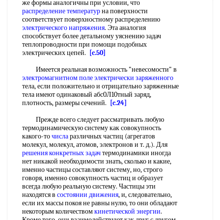
же формы аналогичны при условии, что
распределение температур
на поверхности
соответствует поверхностному распределению
электрического напряжения
. Эта аналогия
способствует более детальному уяснению задач
теплопроводности при помощи подобных
электрических цепей.
[c.50]
Имеется реальная возможность "невесомости" в
электромагнитном поле
электрически заряженного
тела, если положительно и отрицательно заряженные
тела имеют одинаковый абс0Л10тный заряд,
плотность, размеры сечений.
[c.24]
Прежде всего следует рассматривать любую
термодинамическую систему как совокупность
какого-то
числа
различных частиц (агрегатов
молекул, молекул, атомов, электронов и т. д.). Для
решения конкретных задач
термодинамики иногда
нет никакой необходимости знать, сколько и какие,
именно частицы составляют систему, но, строго
говоря, именно совокупность частиц и образует
всегда любую реальную систему. Частицы эти
находятся в
состоянии движения
, и, следовательно,
если их массы покоя не равны нулю, то они обладают
некоторым количеством
кинетической энергии
.
Кроме того, они взаимодействуют как друг с другом,