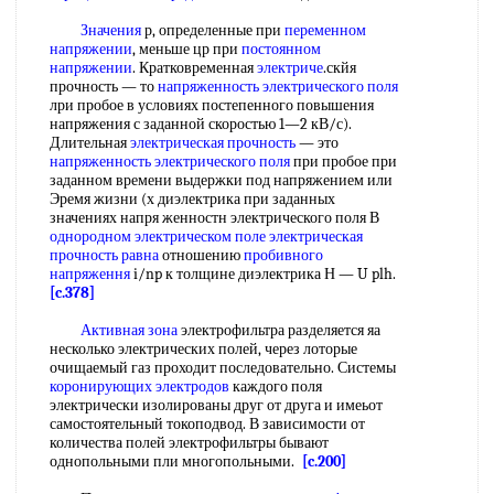
Значения
р, определенные при
переменном
напряжении
, меньше цр при
постоянном
напряжении
. Кратковременная
электриче
.скйя
прочность — то
напряженность электрического поля
лри пробое в условиях постепенного повышения
напряжения с заданной скоростью 1—2 кВ/с).
Длительная
электрическая прочность
— это
напряженность электрического поля
при пробое при
заданном времени выдержки под напряжением или
Эремя жизни (х диэлектрика при заданных
значениях напря женностн электрического поля В
однородном электрическом поле
электрическая
прочность
равна
отношению
пробивного
напряження
i/np к толщине диэлектрика Н — U plh.
[c.378]
Активная зона
электрофильтра разделяется яа
несколько электрических полей, через лоторые
очищаемый газ проходит последовательно. Системы
коронирующих электродов
каждого поля
электрически изолированы друг от друга и имеьот
самостоятельный токоподвод. В зависимости от
количества полей электрофильтры бывают
однопольными пли многопольными.
[c.200]