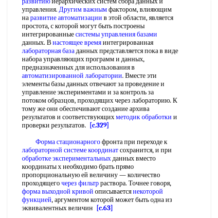
развитию
иерархических систем сбора данных и
управления.
Другим важным
фактором, влияющим
на
развитие автоматизации
в этой области, является
простота, с которой могут быть построены
интегрированные
системы управления базами
данных. В
настоящее время
интегрированная
лабораторная база
данных представляется пока в виде
набора управляющих программ и данных,
предназначенных для использования в
автоматизированной лаборатории
. Вместе эти
элементы базы данных отвечают за проведение и
управление экспериментами и за контроль за
потоком образцов, проходящих через лабораторию. К
тому же они обеспечивают создание архива
результатов и соответствующих
методик обработки
и
проверки результатов.
[c.329]
Форма стационарного
фронта при переходе к
лабораторной системе координат
сохранится, и при
обработке экспериментальных
данных вместо
координаты х необходимо брать прямо
пропорциональную ей величину — количество
проходящего
через фильтр
раствора. Точнее говоря,
форма выходной кривой
описывается
некоторой
функцией
, аргументом которой может быть одна из
эквивалентных величин
[c.63]