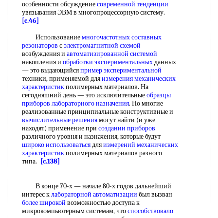
особенности обсуждение
современной тенденции
увязывания ЭВМ в многопроцессорную систему.
[c.46]
Использование
многочастотных составных
резонаторов
с
электромагнитной схемой
возбуждения и
автоматизированной системой
накопления и
обработки экспериментальных
данных
— это выдающийся
пример экспериментальной
техники, применяемой для
измерения механических
характеристик
полимерных материалов. На
сегодняшний день — это исключительные
образцы
приборов
лабораторного назначения
. Но многие
реализованные принципиальные конструктивные и
вычислительные решения
могут найти (и уже
находят) применение при
создании приборов
различного уровня и назначения, которые будут
широко использоваться
для
измерений механических
характеристик
полимерных материалов разного
типа.
[c.138]
В конце 70-х — начале 80-х годов дальнейший
интерес к
лабораторной автоматизации
был вызван
более широкой
возможностью доступа к
микрокомпьютерным системам, что
способствовало