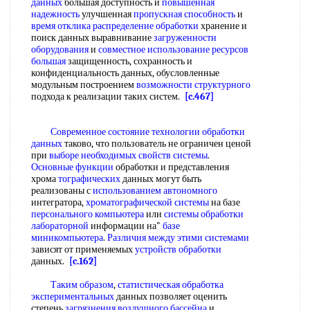
данных
большая доступность и
повышенная
надежность
улучшенная
пропускная способность
и
время отклика
распределение обработки
хранение и
поиск данных выравнивание
загруженности
оборудования
и
совместное использование
ресурсов
большая
защищенность, сохранность и
конфиденциальность данных, обусловленные
модульным построением
возможности структурного
подхода к реализации таких систем.
[c.467]
Современное состояние технологии
обработки
данных
таково, что пользователь не ограничен ценой
при
выборе необходимых
свойств системы
.
Основные функции
обработки и представления
хрома
тографических
данных могут быть
реализованы с
использованием автономного
интегратора,
хроматографической системы
на базе
персонального компьютера
или
системы обработки
лабораторной
информации на"
базе
миникомпьютера
.
Различия между
этими системами
зависят от применяемых
устройств обработки
данных.
[c.162]
Таким образом
,
статистическая обработка
экспериментальных
данных позволяет оценить
степень
загрязнения воздушного бассейна
и