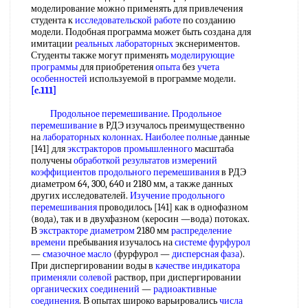
моделирование можно применять для привлечения
студента к
исследовательской работе
по созданию
модели. Подобная программа может быть создана для
имитации
реальных лабораторных
экснериментов.
Студенты также могут применять
моделирующие
программы
для приобретения
опыта
без
учета
особенностей
используемой в программе модели.
[c.111]
Продольное перемешивание
.
Продольное
перемешивание
в РДЭ изучалось преимущественно
на
лабораторных колоннах
.
Наиболее полные
данные
[141] для
экстракторов промышленного
масштаба
получены
обработкой результатов измерений
коэффициентов продольного перемешивания
в РДЭ
диаметром 64, 300, 640 и 2180 мм, а также данных
других исследователей.
Изучение продольного
перемешивания
проводилось [141] как в однофазном
(вода), так и в двухфазном (керосин —вода) потоках.
В
экстракторе диаметром
2180 мм
распределение
времени
пребывания изучалось на
системе фурфурол
—
смазочное масло
(фурфурол —
дисперсная фаза
).
При диспергировании воды в
качестве индикатора
применяли солевой
раствор, при диспергировании
органических соединений
—
радиоактивные
соединения
. В опытах широко варьировались
числа