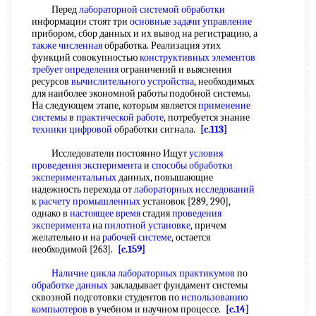
Перед
лабораторной системой обработки
информации стоят три
основные задачи управление
прибором, сбор данных и их вывод на регистрацию, а
также численная
обработка. Реализация этих
функций совокупностью
конструктивных элементов
требует определения
ограничений и выяснения
ресурсов
вычислительного устройства
, необходимых
для наиболее экономной работы подобной системы.
На следующем этапе, которым является
применение
системы
в
практической работе
, потребуется знание
техники цифровой
обработки сигнала.
[c.113]
Исследователи постоянно Ищут
условия
проведения эксперимента
и
способы обработки
экспериментальных
данных, повышающие
надежность перехода от
лабораторных исследований
к
расчету промышленных
установок [289, 290],
однако в
настоящее время
стадия
проведения
эксперимента
на
пилотной установке
, причем
желательно и на
рабочей системе
, остается
необходимой [263].
[c.159]
Наличие цикла
лабораторных практикумов
по
обработке данных
закладывает фундамент системы
сквозной подготовки студентов по
использованию
компьютеров
в учебном и научном процессе.
[c.14]