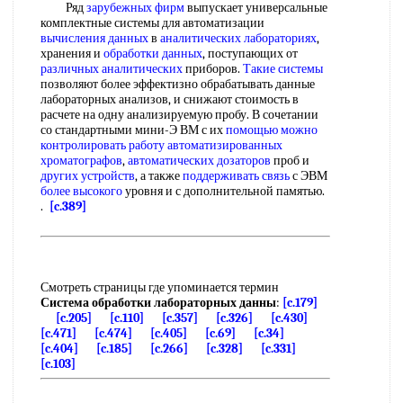
Ряд
зарубежных фирм
выпускает универсальные
комплектные системы для автоматизации
вычисления данных
в
аналитических лабораториях
,
хранения и
обработки данных
, поступающих от
различных аналитических
приборов.
Такие системы
позволяют более эффектизно обрабатывать данные
лабораторных анализов, и снижают стоимость в
расчете на одну анализируемую пробу. В сочетании
со стандартными мини-Э ВМ с их
помощью можно
контролировать работу
автоматизированных
хроматографов
,
автоматических дозаторов
проб и
других устройств
, а также
поддерживать связь
с ЭВМ
более высокого
уровня и с дополнительной памятью.
.
[c.389]
Смотреть страницы где упоминается термин
Система обработки лабораторных данны
:
[c.179]
[c.205]
[c.110]
[c.357]
[c.326]
[c.430]
[c.471]
[c.474]
[c.405]
[c.69]
[c.34]
[c.404]
[c.185]
[c.266]
[c.328]
[c.331]
[c.103]