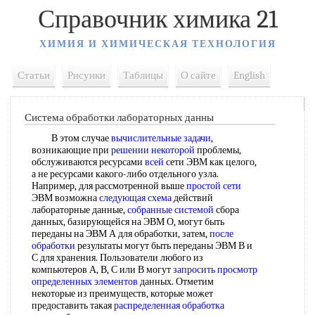
Справочник химика 21
ХИМИЯ И ХИМИЧЕСКАЯ ТЕХНОЛОГИЯ
Статьи
Рисунки
Таблицы
О сайте
English
Система обработки лабораторных данны
В этом случае
вычислительные задачи
,
возникающие при
решении некоторой
проблемы,
обслуживаются ресурсами
всей
сети ЭВМ как целого,
а не ресурсами какого-либо отдельного узла.
Например, для рассмотренной выше
простой сети
ЭВМ возможна
следующая схема
действий
лабораторные данные,
собранные системой
сбора
данных, базирующейся на ЭВМ О, могут быть
переданы на ЭВМ А для обработки, затем,
после
обработки
результаты могут быть переданы ЭВМ В и
С для хранения. Пользователи любого из
компьютеров А, В, С или В могут
запросить просмотр
определенных элементов
данных. Отметим
некоторые из преимуществ, которые может
предоставить такая
распределенная обработка