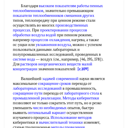
Благодаря
высоким показателям работы
пенных
теплообменников
, значительно превышающим
показатели теплообменников
смешения других
типов, теплопередачу при ценном режиме стали
осуществлять во многих
производственных
процессах
. При
проектировании процессов
обработки
воздуха водой
при пенном режиме,
например
процессов охлаждения
, нагрева, а также
ос-ущки или
увлажнения воздуха
, можно с успехом
пользоваться данными лабораторных и
полупромышленных исследований, проведенных в
системе вода
— воздух (см., например, [46, 195, 178]).
Для
растворов неорганических веществ
малой
концентрации
значения показателей
[c.109]
Валшейшей
задачей современной
науки является
максимальное
сокращение сроков
перехода от
лабораторных исследований
в промышленность,
сокращение пути
перехода от
лабораторного стола
к
промышленной реализации
.
Методы кибернетики
позволяют не только сократить этот путь, но и резко
уменьшить
число необходимых
опытов, быстро
выявить
оптимальный вариант
осуществления
изучаемого процесса.
Использование методов
кибернетики и
вычислительной техники
изменяет,
старые традиционные
методы проведения