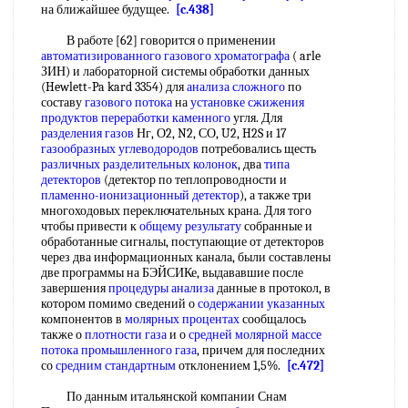
на ближайшее будущее.
[c.438]
В работе [62] говорится о применении
автоматизированного газового хроматографа
( arle
ЗИН) и лабораторной системы обработки данных
(Hewlett-Pa kard 3354) для
анализа сложного
по
составу
газового потока
на
установке сжижения
продуктов переработки каменного
угля. Для
разделения газов
Нг, О2, N2, СО, U2, H2S и 17
газообразных углеводородов
потребовались щесть
различных разделительных колонок
, два
типа
детекторов
(детектор по теплопроводности и
пламенно-ионизационный детектор
), а также три
многоходовых переключательных крана. Для того
чтобы привести к
общему результату
собранные и
обработанные сигналы, поступающие от детекторов
через два информационных канала, были составлены
две программы на БЭЙСИКе, выдававшие после
завершения
процедуры анализа
данные в протокол, в
котором помимо сведений о
содержании указанных
компонентов в
молярных процентах
сообщалось
также о
плотности газа
и о
средней молярной
массе
потока
промышленного газа
, причем для последних
со
средним стандартным
отклонением 1,5%.
[c.472]
По данным итальянской компании Снам