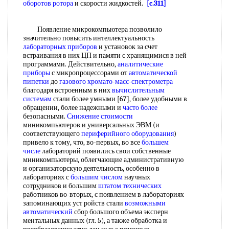
оборотов ротора
и скорости жидкостей.
[c.311]
Появление микрокомпьютера позволило
значительно повысить интеллектуальность
лабораторных приборов
и установок за счет
встраивания в них ЦП и памяти с хранящимися в ней
программами. Действительно,
аналитические
приборы
с микропроцессорами от
автоматической
пипетки
до
газового хромато-масс-спектрометра
благодаря встроенным в них
вычислительным
системам
стали более умными [67], более удобными в
обращении, более надежными и
часто более
безопасными.
Снижение стоимости
миникомпьютеров и универсальных ЭВМ (и
соответствующего
периферийного оборудования
)
привело к тому, что, во-первых, во все
большем
числе
лабораторий появились свои собственные
миникомпьютеры, облегчающие административную
и организаторскую деятельность, особенно в
лабораториях с
большим числом
научных
сотрудников и большим
штатом технических
работников во-вторых, с появлением в лабораториях
запоминающих уст ройств стали
возможными
автоматический
сбор большого объема эксперн
ментальных данных (гл. 5), а также обработка и