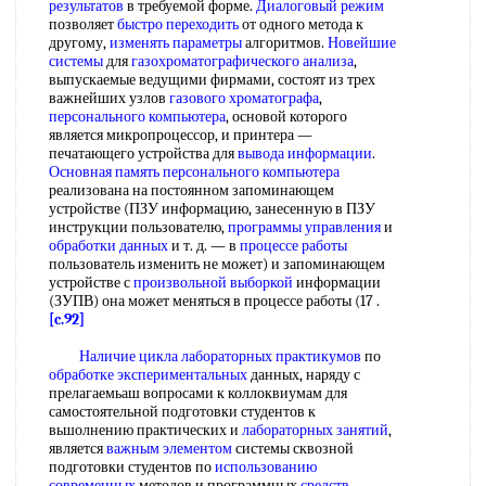
результатов
в требуемой форме.
Диалоговый режим
позволяет
быстро переходить
от одного метода к
другому,
изменять параметры
алгоритмов.
Новейшие
системы
для
газохроматографического анализа
,
выпускаемые ведущими фирмами, состоят из трех
важнейших узлов
газового хроматографа
,
персонального компьютера
, основой которого
является микропроцессор, и принтера —
печатающего устройства для
вывода информации
.
Основная память
персонального компьютера
реализована на постоянном запоминающем
устройстве (ПЗУ информацию, занесенную в ПЗУ
инструкции пользователю,
программы управления
и
обработки данных
и т. д. — в
процессе работы
пользователь изменить не может) и запоминающем
устройстве с
произвольной выборкой
информации
(ЗУПВ) она может меняться в процессе работы (17 .
[c.92]
Наличие цикла
лабораторных практикумов
по
обработке экспериментальных
данных, наряду с
прелагаемьаш вопросами к коллоквиумам для
самостоятельной подготовки студентов к
вьшолнению практических и
лабораторных занятий
,
является
важным элементом
системы сквозной
подготовки студентов по
использованию
современных
методов и программных
средств