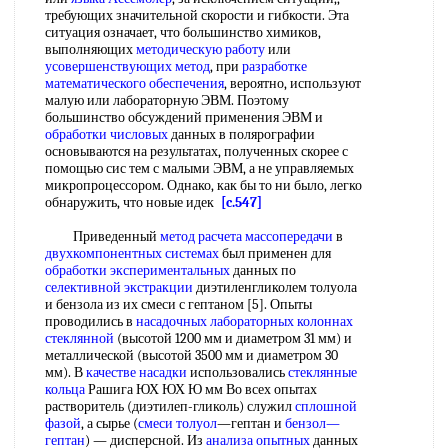
требующих значительной скорости и гибкости. Эта
ситуация означает, что большинство химиков,
выполняющих
методическую работу
или
усовершенствующих метод
, при
разработке
математического обеспечения
, вероятно, используют
малую или лабораторную ЭВМ. Поэтому
большинство обсуждений применения ЭВМ и
обработки числовых
данных в полярографии
основываются на результатах, полученных скорее с
помощью сис тем с малыми ЭВМ, а не управляемых
микропроцессором. Однако, как бы то ни было, легко
обнаружить, что новые идек
[c.547]
Приведенный
метод расчета массопередачи
в
двухкомпонентных системах
был применен для
обработки экспериментальных
данных по
селективной экстракции
диэтиленгликолем толуола
и бензола из их смеси с гептаном [5]. Опыты
проводились в
насадочных лабораторных
колоннах
стеклянной
(высотой 1200 мм и диаметром 31 мм) и
металлической (высотой 3500 мм и диаметром 30
мм). В
качестве насадки
использовались
стеклянные
кольца
Рашига ЮХ ЮХ Ю мм Во всех опытах
растворитель (диэтилеп-гликоль) служил
сплошной
фазой
, а сырье (
смеси толуол
—гептан и
бензол—
гептан
) — дисперсной. Из
анализа опытных
данных