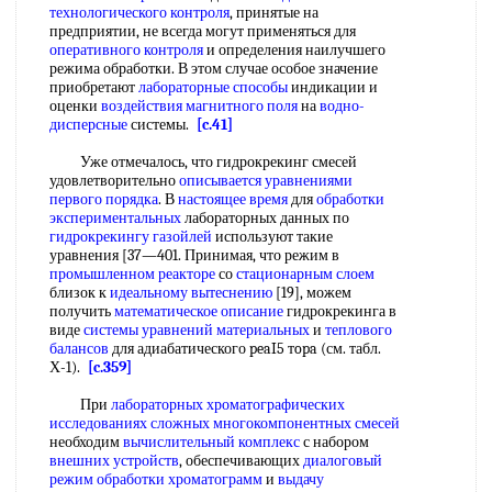
технологического контроля
, принятые на
предприятии, не всегда могут применяться для
оперативного контроля
и определения наилучшего
режима обработки. В этом случае особое значение
приобретают
лабораторные способы
индикации и
оценки
воздействия магнитного поля
на
водно-
дисперсные
системы.
[c.41]
Уже отмечалось, что гидрокрекинг смесей
удовлетворительно
описывается уравнениями
первого порядка
. В
настоящее время
для
обработки
экспериментальных
лабораторных данных по
гидрокрекингу газойлей
используют такие
уравнения [37—401. Принимая, что режим в
промышленном реакторе
со
стационарным слоем
близок к
идеальному вытеснению
[19], можем
получить
математическое описание
гидрокрекинга в
виде
системы уравнений материальных
и
теплового
балансов
для адиабатического peaI5 тopa (см. табл.
Х-1).
[c.359]
При
лабораторных хроматографических
исследованиях сложных
многокомпонентных смесей
необходим
вычислительный комплекс
с набором
внешних устройств
, обеспечивающих
диалоговый
режим
обработки хроматограмм
и
выдачу