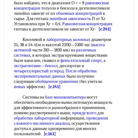
было найдено, что в диапазоне О < < 8
равновесные
концентрации
толуола и бензола в диэтиленгликоле
линейно зависят от их
объемных концентраций
в
сырье. Для гептана
линейная зависимость
П от Хг
Установлена при Хг > 0,4.
Равновесная концентрация
гептана в диэтиленгликоле не зависит от Хг-
[c.241]
Киселевой в
лабораторных колоннах
диаметром
25, 38 н 54 л1ле и высотой 2200—2300 лш (
высота
активной
части 310— 1830 мм) на
различных
системах
, в которых экстрагируемыми веществами
были ванилин, гваякол и
фенилэтиловый спирт
, а
экстрагентами—бензол
, дихлорэтан и
четыреххлористый углерод
.
После обработки
экспериментальных данных
было получено
следующее
обобщенное уравнение
(без учета ко
иевых
эффектов)
[c.141]
Системы на
базе миникомпьютера
могут
обеспечить необходимую вычислительную мошцость
для эффективного и разнообразного применения,
помимо рассмотренного выше,
прежде всего
для
обработки лабораторной
информации,
проведения
сложного
численного анализа
, осуществления
доступа к данным одновременно для многих
пользователей.
[c.161]