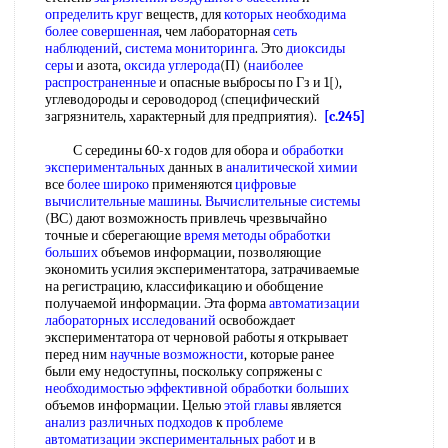
определить круг
веществ, для
которых необходима
более совершенная
, чем лабораторная
сеть
наблюдений
,
система мониторинга
. Это
диоксиды
серы
и азота,
оксида углерода
(П) (
наиболее
распространенные
и опасные выбросы по Гз и 1[),
углеводороды и сероводород (специфический
загрязнитель, характерный для предприятия).
[c.245]
С середины 60-х годов для обора и
обработки
экспериментальных
данных в
аналитической химии
все
более широко
применяются
цифровые
вычислительные машины
.
Вычислительные системы
(ВС) дают возможность привлечь чрезвычайно
точные и сберегающие
время методы
обработки
больших
объемов информации, позволяющие
экономить усилия экспериментатора, затрачиваемые
на регистрацию, классификацию и обобщение
получаемой информации. Эта форма
автоматизации
лабораторных исследований
освобождает
экспериментатора от черновой работы я открывает
перед ним
научные возможности
, которые ранее
были ему недоступны, поскольку сопряжены с
необходимостью эффективной
обработки больших
объемов информации. Целью
этой главы
является
анализ различных подходов
к
проблеме
автоматизации
экспериментальных работ
и в