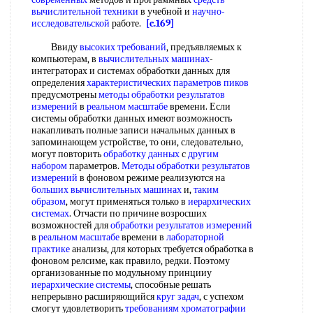
вычислительной техники
в учебной и
научно-
исследовательской
работе.
[c.169]
Ввиду
высоких требований
, предъявляемых к
компьютерам, в
вычислительных машинах
-
интеграторах и системах обработки данных для
определения
характеристических параметров пиков
предусмотрены
методы обработки результатов
измерений
в
реальном масштабе
времени. Если
системы обработки данных имеют возможность
накапливать полные записи начальных данных в
запоминающем устройстве, то они, следовательно,
могут повторить
обработку данных
с
другим
набором
параметров.
Методы обработки результатов
измерений
в фоновом режиме реализуются на
больших вычислительных машинах
и,
таким
образом
, могут применяться только в
иерархических
системах
. Отчасти по причине возросших
возможностей для
обработки результатов измерений
в
реальном масштабе
времени в
лабораторной
практике
анализы, для которых требуется обработка в
фоновом релсиме, как правило, редки. Поэтому
организованные по модульному принцииу
иерархические системы
, способные решать
непрерывно расширяющийся
круг задач
, с успехом
смогут удовлетворить
требованиям хроматографии