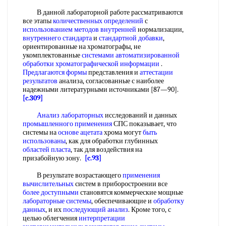
В данной лабораторной работе рассматриваются
все этапы
количественных определений
с
использованием методов внутренней
нормализации,
внутреннего стандарта
и
стандартной добавки
,
ориентированные на хроматографы, не
укомплектованные
системами автоматизированной
обработки хроматографической информации
.
Предлагаются формы
представления и
аттестации
результатов
анализа, согласованные с наиболее
надежными литературными источниками [87—90].
[c.309]
Анализ лабораторных
исследований и данных
промышленного применения
СПС показывает, что
системы на
основе ацетата
хрома могут
быть
использованы
, как для обработки глубинных
областей пласта
, так для воздействия на
призабойную зону.
[c.93]
В результате возрастающего
применения
вычислительных
систем в приборостроении все
более доступными
становятся коммерческие мощные
лабораторные системы
, обеспечивающие и
обработку
данных
, и их
последующий анализ
. Кроме того, с
целью облегчения
интерпретации