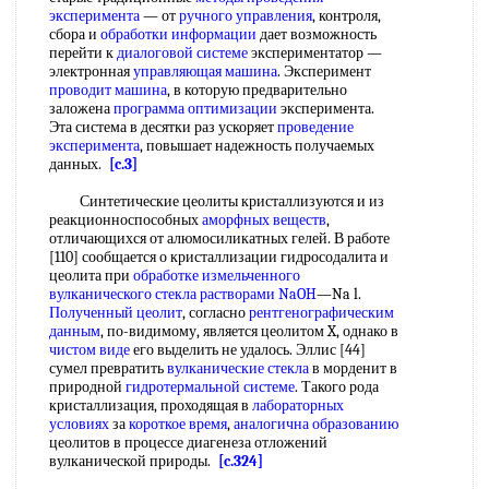
эксперимента
— от
ручного управления
, контроля,
сбора и
обработки информации
дает возможность
перейти к
диалоговой системе
экспериментатор —
электронная
управляющая машина
. Эксперимент
проводит машина
, в которую предварительно
заложена
программа оптимизации
эксперимента.
Эта система в десятки раз ускоряет
проведение
эксперимента
, повышает надежность получаемых
данных.
[c.3]
Синтетические цеолиты кристаллизуются и из
реакционноспособных
аморфных веществ
,
отличающихся от алюмосиликатных гелей. В работе
[110] сообщается о кристаллизации гидросодалита и
цеолита при
обработке измельченного
вулканического стекла
растворами NaOH
—Na l.
Полученный цеолит
, согласно
рентгенографическим
данным
, по-видимому, является цеолитом X, однако в
чистом виде
его выделить не удалось. Эллис [44]
сумел превратить
вулканические стекла
в морденит в
природной
гидротермальной системе
. Такого рода
кристаллизация, проходящая в
лабораторных
условиях
за
короткое время
,
аналогична образованию
цеолитов в процессе диагенеза отложений
вулканической природы.
[c.324]