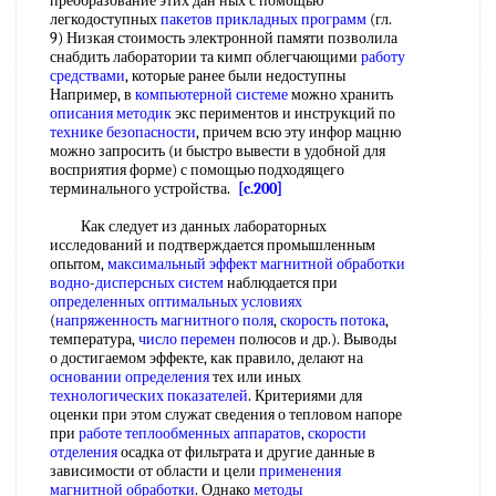
преобразование этих дан ных с помощью
легкодоступных
пакетов прикладных программ
(гл.
9) Низкая стоимость электронной памяти позволила
снабдить лаборатории та кимп облегчающими
работу
средствами
, которые ранее были недоступны
Например, в
компьютерной системе
можно хранить
описания методик
экс периментов и инструкций по
технике безопасности
, причем всю эту инфор мацню
можно запросить (и быстро вывести в удобной для
восприятия форме) с помощью подходящего
терминального устройства.
[c.200]
Как следует из данных лабораторных
исследований и подтверждается промышленным
опытом,
максимальный эффект
магнитной обработки
водно
-
дисперсных систем
наблюдается при
определенных оптимальных условиях
(
напряженность магнитного поля
,
скорость потока
,
температура,
число перемен
полюсов и др.). Выводы
о достигаемом эффекте, как правило, делают на
основании определения
тех или иных
технологических показателей
. Критериями для
оценки при этом служат сведения о тепловом напоре
при
работе теплообменных аппаратов
,
скорости
отделения
осадка от фильтрата и другие данные в
зависимости от области и цели
применения
магнитной обработки
. Однако
методы