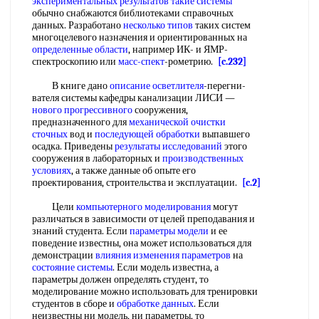
экспериментальных результатов
такие системы
обычно снабжаются библиотеками справочных
данных. Разработано
несколько типов
таких систем
многоцелевого назначения и ориентированных на
определенные области
, например ИК- и ЯМР-
спектроскопию или
масс-спект
-рометрию.
[c.232]
В книге дано
описание осветлителя
-перегни-
вателя системы кафедры канализации ЛИСИ —
нового прогрессивного
сооружения,
предназначенного для
механической очистки
сточных
вод и
последующей обработки
выпавшего
осадка. Приведены
результаты исследований
этого
сооружения в лабораторных и
производственных
условиях
, а также данные об опыте его
проектирования, строительства и эксплуатации.
[c.2]
Цели
компьютерного моделирования
могут
различаться в зависимости от целей преподавания и
знаний студента. Если
параметры модели
и ее
поведение известны, она может использоваться для
демонстрации
влияния изменения параметров
на
состояние системы
. Если модель известна, а
параметры должен определять студент, то
моделирование можно использовать для тренировки
студентов в сборе и
обработке данных
. Если
неизвестны ни модель, ни параметры, то