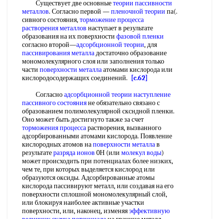
Существует две основные
теории пассивности
металлов
. Согласно первой —
пленочной теории
па(.
сивного состояния,
торможение процесса
растворения металлов
наступает в результате
образования на их поверхности
фазовой пленки
согласно второй—
адсорбционной теории
, для
пассивирования металла
достаточно образование
мономолекулярного слоя или заполнения только
части
поверхности металла
атомами кислорода или
кислородосодержащих соединений.
[c.62]
Согласно
адсорбционной теории
наступление
пассивного состояния
не обязательно связано с
образованием полимолекулярной сксндной пленки.
Оно может быть достигнуто также за счет
торможения процесса
растворения, вызванного
адсорбированными атомами кислорода. Появление
кислородных атомов на
поверхности металла
в
результате
разряда ионов
0Н (или
молекул воды
)
может происходить при потенциалах более низких,
чем те, при которых выделяется кислород или
образуются оксиды. Адсорбированные атомы
кислорода пассивируют металл, или создавая на его
поверхности сплошной мономолекулярный слой,
или блокируя наиболее активные участки
поверхности, или, наконец, изменяя
эффективную