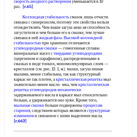
скорость анодного растворения
уменьшается в 10
раз.
[c.65]
Коллоидная стабильность
смазок лишь отчасти
связана с синерезисом, поэтому эти свойства нельзя
отождествлять. Чем выше загуш аюш ая способность
загустителя и чем больше его в смазке, тем лучше
связана в ней
жидкая фаза
.
Высокой
коллоидной
стабильностью
при хранении отличаются
углеводородные смазки
— гомогенные сплавы
минеральных масел с
твердыми углеводородами
(церезином и парафином), распределенными в
смазках в виде тонких, мономолекулярных слоев —
кристаллов (см. рис. 12. 1, ж). мазки, загуш енные
мылами, менее стабильны, так как структурный
каркас не так плотен, а
кристаллическая решетка
мыл
значительно менее масло- мка, чем
кристаллическая
решетка
углеводородов механически
задерживаемого масла в каркасе мыл относительно
больше, а удерживается оно хуже. Кроме того,
мыльные смазки
больше подвержены
процессам
старения
, следствием которых являются
структурные
изменения
и связанное с ними выделение масла.
[c.662]