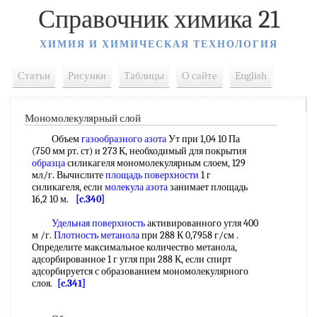
Справочник химика 21
ХИМИЯ И ХИМИЧЕСКАЯ ТЕХНОЛОГИЯ
Статьи
Рисунки
Таблицы
О сайте
English
Мономолекулярный слой
Объем
газообразного азота
Ут при 1,04 10 Па
(750 мм рт. ст) и 273 К, необходимый для покрытия
образца
силикагеля мономолекулярным слоем, 129
мл/г. Вычислите
площадь поверхности
1 г
силикагеля, если
молекула азота
занимает площадь
16,2 10 м.
[c.340]
Удельная поверхность
активированного угля 400
м /г.
Плотность метанола
при 288 К 0,7958 г/см .
Определите максимальное количество метанола,
адсорбированное 1 г угля при 288 К, если спирт
адсорбируется с образованием мономолекулярного
слоя.
[c.341]