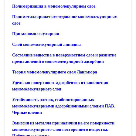
Полимеризация в мономолекулярном слое
Полиметилакрилат исследование мономолекулярных
слое
При мономолекулярная
Слой мономолекулярный липидны
Состояние вещества в поверхностном слое и развитие
представлений о мономолекулярной адсорбции
Теория мономолекулярного слоя Лангмюра
Удельная поверхность адсорбентов из заполнения
мономолекулярного слоя
Устойчивость пленок, стабилизированных
мономолекулярными адсорбционными слоями ПАВ.
Черные пленки
Эмиссия из металла при наличии на его поверхности
мономолекулярного слоя постороннего вещества.
Плёночные катоды