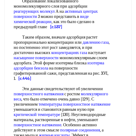
Образование локализованного
мономолекулярного слоя при адсорбции
реагирующих молекул
А на
активных центрах
поверхности
3 можно представить в
виде
химической реакции
, как это было сделано в
предыдущей главе
[c.537]
Таким образом, вначале адсорбция растет
пропорционально концентрации или
давлению газа
,
но постепенно этот рост замедляется, и при
достаточно высоких
концентрациях газа
наступает
насыщение поверхности
мономолекулярным слоем
адсорбата. Этой форме изотермы близка
изотерма
адсорбции бензола
на поверхности
графитированной сажи, представленная на рис. XVI,
1.
[c.446]
Эти данные свидетельствуют об увеличении
поверхностного натяжения
с ростом
молекулярного
веса
, что было отмечено очень давно [129]. С
увеличением
температуры поверхностное натяжение
уменьшается и становится равным нулю при
критической температуре
[130]. Неуглеводородные
материалы, растворенные в нефти, уменьшают
поверхностное натяжение
. Особенно активно
действуют в этом смысле
полярные соединения
, а
также мыла и
жирные кислоты
. Эффект в