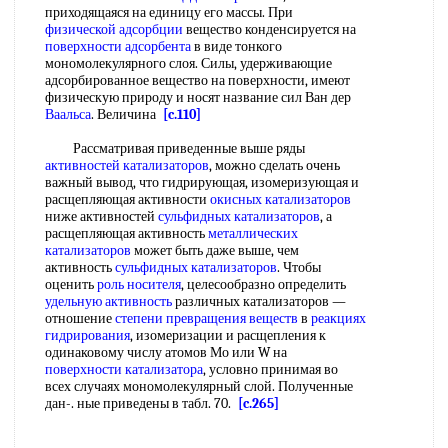
приходящаяся на единицу его массы. При
физической адсорбции
вещество конденсируется на
поверхности адсорбента
в виде тонкого
мономолекулярного слоя. Силы, удерживающие
адсорбированное вещество на поверхности, имеют
физическую природу и носят название сил Ван дер
Ваальса
. Величина
[c.110]
Рассматривая приведенные выше ряды
активностей катализаторов
, можно сделать очень
важный вывод, что гидрирующая, изомеризующая и
расщепляющая активности
окисных катализаторов
ниже активностей
сульфидных катализаторов
, а
расщепляющая активность
металлических
катализаторов
может быть даже выше, чем
активность
сульфидных катализаторов
. Чтобы
оценить
роль носителя
, целесообразно определить
удельную активность
различных катализаторов —
отношение
степени превращения веществ
в
реакциях
гидрирования
, изомеризации и расщепления к
одинаковому числу атомов Мо или W на
поверхности катализатора
, условно принимая во
всех случаях мономолекулярный слой. Полученные
дан-. ные приведены в табл. 70.
[c.265]