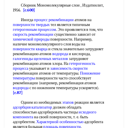
Сборник Мономолекулярные слои , Издатинлит,
1956.
[c.600]
Иногда
процесс рекомбинации
атомов на
поверхности твердых
тел является типичным
гетерогенным процессом
. Это проявляется в том, что
скорость рекомбинации
существенно зависит от
химической природы
поверхности. Например,
наличие мономолекулярного слоя воды на
поверхности кварца
и стекла значительно затрудняет
рекомбинацию атомов
водорода
и кислорода,
галогениды щелочных металлов
затрудняют
рекомбинацию атомов хлора. На
гетерогенность
процесса
указывает и
зависимость скорости
рекомбинации атомов от температуры.
Понижение
температуры
поверхности часто способствует
рекомбинации (например, рекомбинация атомов
водорода
с по нижением температуры ускоряется).
[c.87]
Одним из необходимых
этапов
реакции является
адсорбция катализатор
должен обладать
способностью адсорбировать частицы
исходного
компонента
на своей поверхности, т. е. быть
адсорбентом.
Характерной особенностью
адсорбента
является большая
площадь поверхности
,