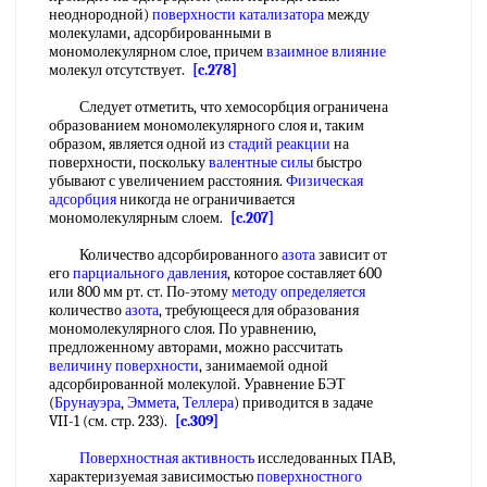
неоднородной)
поверхности катализатора
между
молекулами, адсорбированными в
мономолекулярном слое, причем
взаимное влияние
молекул отсутствует.
[c.278]
Следует отметить, что хемосорбция ограничена
образованием мономолекулярного слоя и, таким
образом, является одной из
стадий реакции
на
поверхности, поскольку
валентные силы
быстро
убывают с увеличением расстояния.
Физическая
адсорбция
никогда не ограничивается
мономолекулярным слоем.
[c.207]
Количество адсорбированного
азота
зависит от
его
парциального давления
, которое составляет 600
или 800 мм рт. ст. По-этому
методу определяется
количество
азота
, требующееся для образования
мономолекулярного слоя. По уравнению,
предложенному авторами, можно рассчитать
величину поверхности
, занимаемой одной
адсорбированной молекулой. Уравнение БЭТ
(
Брунауэра
,
Эммета
,
Теллера
) приводится в задаче
VII-1 (см. стр. 233).
[c.309]
Поверхностная активность
исследованных ПАВ,
характеризуемая зависимостью
поверхностного