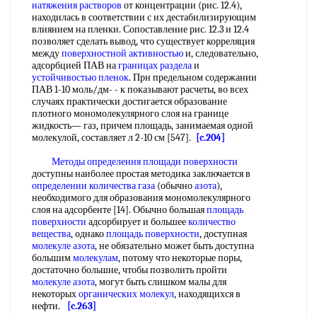
натяжения растворов
от концентрации (рис. 12.4),
находилась в соответствии с их дестабилизирующим
влиянием на пленки. Сопоставление рис. 12.3 и 12.4
позволяет сделать вывод, что существует корреляция
между
поверхностной активностью
и, следовательно,
адсорбцией ПАВ на
границах раздела
и
устойчивостью пленок
. Прн предельном содержании
ПАВ 1-10 моль/дм- - к показывают расчеты, во всех
случаях практически достигается образование
плотного мономолекулярного слоя на границе
жидкость— газ, причем площадь, занимаемая одной
молекулой, составляет л 2-10 см [547].
[c.204]
Методы определения площади поверхности
доступны наиболее простая методика заключается в
определении количества газа
(обычно
азота
),
необходимого для образования мономолекулярного
слоя на адсорбенте [14]. Обычно большая
площадь
поверхности
адсорбирует и большее
количество
вещества
, однако
площадь поверхности
, доступная
молекуле азота
, не обязательно может быть доступна
большим
молекулам
, потому что некоторые поры,
достаточно большие, чтобы позволить пройти
молекуле азота
, могут быть слишком малы для
некоторых
органических молекул
, находящихся в
нефти.
[c.263]