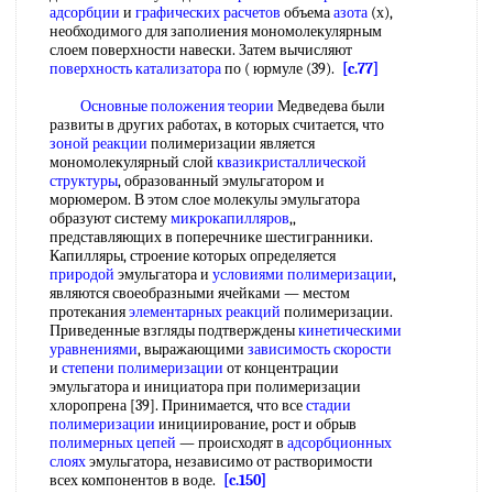
адсорбции
и
графических расчетов
объема
азота
(х),
необходимого для заполиения мономолекулярным
слоем поверхности навески. Затем вычисляют
поверхность катализатора
по ( юрмуле (39).
[c.77]
Основные положения теории
Медведева были
развиты в других работах, в которых считается, что
зоной реакции
полимеризации является
мономолекулярный слой
квазикристаллической
структуры
, образованный эмульгатором и
морюмером. В этом слое молекулы эмульгатора
образуют систему
микрокапилляров
,,
представляющих в поперечнике шестигранники.
Капилляры, строение которых определяется
природой
эмульгатора и
условиями полимеризации
,
являются своеобразными ячейками — местом
протекания
элементарных реакций
полимеризации.
Приведенные взгляды подтверждены
кинетическими
уравнениями
, выражающими
зависимость скорости
и
степени полимеризации
от концентрации
эмульгатора и инициатора при полимеризации
хлоропрена [39]. Принимается, что все
стадии
полимеризации
инициирование, рост и обрыв
полимерных цепей
— происходят в
адсорбционных
слоях
эмульгатора, независимо от растворимости
всех компонентов в воде.
[c.150]