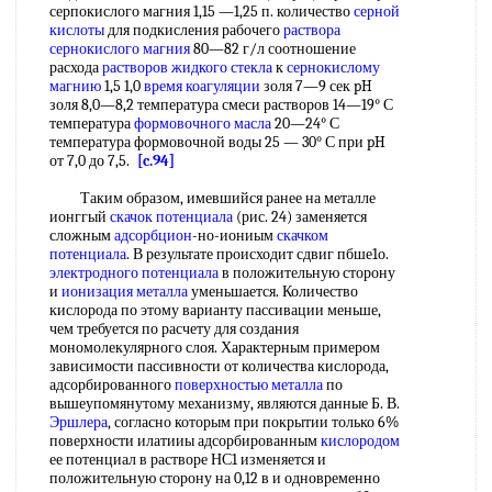
серпокислого магния 1,15 —1,25 п. количество
серной
кислоты
для подкисления рабочего
раствора
сернокислого магния
80—82 г/л соотношение
расхода
растворов жидкого стекла
к
сернокислому
магнию
1,5 1,0
время коагуляции
золя 7—9 сек pH
золя 8,0—8,2 температура смеси растворов 14—19° С
температура
формовочного масла
20—24° С
температура формовочной воды 25 — 30° С при pH
от 7,0 до 7,5.
[c.94]
Таким образом, имевшийся ранее на металле
ионггый
скачок потенциала
(рис. 24) заменяется
сложным
адсорбцион
-но-иониым
скачком
потенциала
. В результате происходит сдвиг пбше1о.
электродного потенциала
в положительную сторону
и
ионизация металла
уменьшается. Количество
кислорода по этому варианту пассивации меньше,
чем требуется по расчету для создания
мономолекулярного слоя. Характерным примером
зависимости пассивности от количества кислорода,
адсорбированного
поверхностью металла
по
вышеупомянутому механизму, являются данные Б. В.
Эршлера
, согласно которым при покрытии только 6%
поверхности илатииы адсорбированным
кислородом
ее потенциал в растворе НС1 изменяется и
положительную сторону на 0,12 в и одновременно