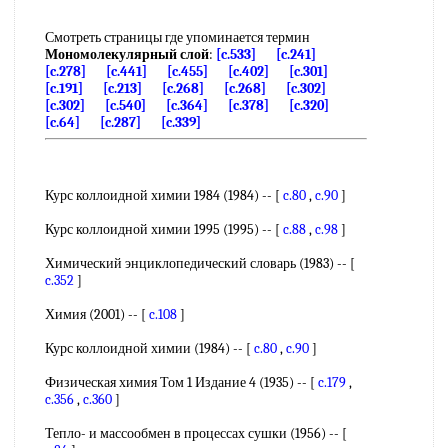
Смотреть страницы где упоминается термин
Мономолекулярный слой
:
[c.533]
[c.241]
[c.278]
[c.441]
[c.455]
[c.402]
[c.301]
[c.191]
[c.213]
[c.268]
[c.268]
[c.302]
[c.302]
[c.540]
[c.364]
[c.378]
[c.320]
[c.64]
[c.287]
[c.339]
Курс коллоидной химии 1984 (1984) -- [
c.80
,
c.90
]
Курс коллоидной химии 1995 (1995) -- [
c.88
,
c.98
]
Химический энциклопедический словарь (1983) -- [
c.352
]
Химия (2001) -- [
c.108
]
Курс коллоидной химии (1984) -- [
c.80
,
c.90
]
Физическая химия Том 1 Издание 4 (1935) -- [
c.179
,
c.356
,
c.360
]
Тепло- и массообмен в процессах сушки (1956) -- [