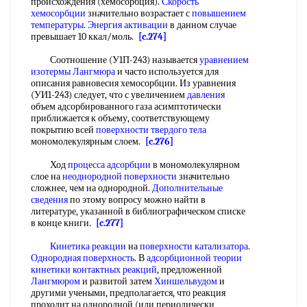
происхождения (хемосорбция).
Скорость
хемосорбции
значительно возрастает с
повышением
температуры
.
Энергия активации
в данном случае
превышает 10 ккал/моль.
[c.274]
Соотношение (У1П-243) называется
уравнением
изотермы
Лангмюра
и часто используется для
описания равновесия хемосорбции. Из уравнения
(УИ1-243) следует, что с увеличением
давления
объем адсорбированного газа асимптотически
приближается к объему, соответствующему
покрытию всей
поверхности твердого тела
мономолекулярным слоем.
[c.276]
Ход
процесса адсорбции
в мономолекулярном
слое на
неоднородной поверхности
значительно
сложнее, чем на однородной.
Дополнительные
сведения
по этому вопросу можно найти в
литературе, указанной в библиографическом списке
в конце книги.
[c.277]
Кинетика реакции
на
поверхности катализатора
.
Однородная поверхность
. В
адсорбционной теории
кинетики контактных реакций
, предложенной
Лангмюром
и развитой затем
Хиншельвудом
и
другими учеными, предполагается, что реакция
проходит на однородной (или периодически