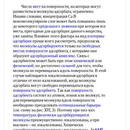
Число
мест
на поверхности, на которых могут
разместиться молекулы адсорбата, ограничено.
Иными словами, концентрация Са В
мономолекулярном слое может быть повышена лишь
до некоторого
предельного значения
при котором все
места, пригодные для адсорбции данного вещества,
уже заняты. Влияние этого фактора на вид
изотермы
адсорбции
проще всего рассмотреть, предполагая,
что
молекулы адсорбируются
только на
свободных
местах поверхности
адсорбента, с которыми они
образуют
адсорбционный комплекс
. Связь с
адсорбентом может быть при этом
химической
или
физической
, но достаточно
сильной
для того, чтобы
молекула не перемещалась вдоль поверхности. В этой
случае наблюдается локализованная адсорбция в
отличие от нело-кализованной, когда молекулы
адсорбата могут свободно перемещаться вдоль
поверхности адсорбента
. Так как
поверхность
адсорбента
состоит из атомов, ионов или молекул, то
для перемещения молекулы вдоль поверхности
необходимо преодолевать
потенциальные барьеры
(см. схему на рис. XVI, 3). Поэтому при низ-ких
температурах физически
адсорбирующиеся
молекулы
преимущественно локализованы, а при
высоких—не локализованы. Химически
адсорбирующиеся молекулы
локализованы.
[c.443]