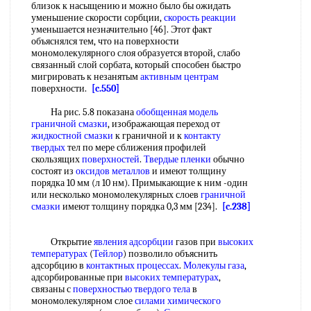
близок к насыщению и можно было бы ожидать
уменьшение скорости сорбции,
скорость реакции
уменьшается незначительно [46]. Этот факт
объяснялся тем, что на поверхности
мономолекулярного слоя образуется второй, слабо
связанный слой сорбата, который способен быстро
мигрировать к незанятым
активным центрам
поверхности.
[c.550]
На рис. 5.8 показана
обобщенная модель
граничной смазки
, изображающая переход от
жидкостной смазки
к граничной и к
контакту
твердых
тел по мере сближения профилей
скользящих
поверхностей
.
Твердые пленки
обычно
состоят из
оксидов металлов
и имеют толщину
порядка 10 мм (л 10 нм). Примыкающие к ним -один
или несколько мономолекулярных слоев
граничной
смазки
имеют толщину порядка 0,3 мм [234].
[c.238]
Открытие
явления адсорбции
газов при
высоких
температурах
(
Тейлор
) позволило объяснить
адсорбцию в
контактных процессах
.
Молекулы газа
,
адсорбированные при
высоких температурах
,
связаны с
поверхностью твердого тела
в
мономолекулярном слое
силами химического