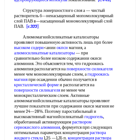
Структура лоиерхностлого слоя а — чистый
растворитель б—ненасыщенный мопомолокулярный
слой ПАВ в—насыщенный мономолекулярный слой
ПАВ.
[c.322]
Алюмомагнийсиликатные катализаторы
проявляют повышенную активность лишь прп более
высоком
содери
<ании
окпси
магния, а
алюмосиликатные катализаторы
— при
сравнительно более низком содержании окиси
алюминия. Это объясняется тем, что гидроокись
алюмипия располагается на
поверхности силикагеля
менее чем мономолекулярным слоем, а
гидроокись
магния
при осаждении обычно получается в
кристаллической форме
и располагается иа
поверхности силикагеля
ие менее чем
монокристаллическим слоем. Активные
алюмомагнийсиликатные катализаторы проявляют
лучшие показатели при содержании окиси магния не
менее 24—28%. Поэтому паростабильный и
высокоактивный магнийсиликатный
гидрогель
,
обработанный активирующим
раствором
сернокислого алюминия
, формуется прп следующих
оптимальных параметрах концентрация
раствора
жидкого стекла
1,25 —1,35 п.
концентрация раствора