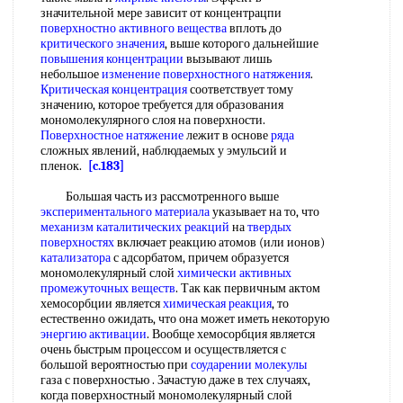
значительной мере зависит от концентрацпи
поверхностно активного вещества
вплоть до
критического значения
, выше которого дальнейшие
повышения концентрации
вызывают лишь
небольшое
изменение поверхностного натяжения
.
Критическая концентрация
соответствует тому
значению, которое требуется для образования
мономолекулярного слоя на поверхности.
Поверхностное натяжение
лежит в основе
ряда
сложных явлений, наблюдаемых у эмульсий и
пленок.
[c.183]
Большая часть из рассмотренного выше
экспериментального материала
указывает на то, что
механизм каталитических реакций
на
твердых
поверхностях
включает реакцию атомов (или ионов)
катализатора
с адсорбатом, причем образуется
мономолекулярный слой
химически активных
промежуточных веществ
. Так как первичным актом
хемосорбции является
химическая реакция
, то
естественно ожидать, что она может иметь некоторую
энергию активации
. Вообще хемосорбция является
очень быстрым процессом и осуществляется с
большой вероятностью при
соударении молекулы
газа с поверхностью . Зачастую даже в тех случаях,
когда поверхностный мономолекулярный слой