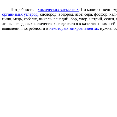
Потребность в
химических элементах
. По количественном
организмах углерод
, кислород, водород, азот, сера, фосфор, ка
цинк, медь, кобальт, никель, ванадий, бор, хлор, натрий, сел
лишь в следовых количествах, содержатся в качестве примесей
выявления потребности в
некоторых микроэлементах
нужны ос
Колориметрическое
определение следовых количеств
кобал
Метод ТСХ применяется для определения в
воде следовых
хроматограмме.
[c.183]
Смешанные окислы
осаждают из
фильтрата после определ
бромкрезоловому пурпуровому
, т. е. при pH около 7. Железо
в подчиненных или следовых количествах, а именно бериллием
Следовые количества кобальта можно выделять соосаждением
Из
морской воды следовые
количества кобальта выделяют
Для
окисления хрома
в
кислой среде
при определении его
рекомендуется
измерять или сравнивать]
окраску хрома
(У1) в
к
содержание хрома
меньше 0,005—0,01% вследствие окраски ост
отделить хром от
основной части
железа, например
осаждением