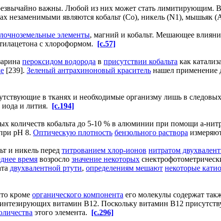
звычайно важны. Любой из них может стать лимитирующим. В 
ах незаменимыми являются кобальт (Со), никель (N1), мышьяк (
лочноземельные элементы
, магний и кобальт. Мешающее влиян
етилацетона с хлороформом.
[c.57]
зарина
пероксидом водорода
в
присутствии кобальта
как катализ
де
[239].
Зеленый антрахиноновый краситель
нашел применение 
сутствующие в тканях и необходимые организму лишь в следовых
, иода и лития.
[c.194]
х количеств кобальта до 5-10 % в алюминии при помощи а-нитроз
—при pH 8.
Оптическую плотность
бензольного раствора
измеряют
льт и никель перед
титрованием хлор-ионов
нитратом двухвален
днее время
возросло
значение некоторых
снектрофотометричес
ата
двухвалентной ртути
,
определениям мешают
некоторые кати
что кроме
органического компонента
его молекулы содержат так
синтезирующих витамин В12. Поскольку витамин В12 присутств
оличества
этого элемента.
[c.296]