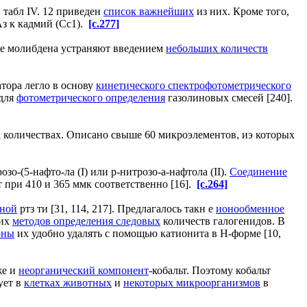
табл IV. 12 приведен
список важнейших
из них. Кроме того,
Аз к кадмий (Сс1).
[c.277]
ие молибдена устраняют введением
небольших количеств
атора легло в основу
кинетического спектрофотометрического
для
фотометрического определения
газолиновых смесей [240].
 количествах. Описано свыше 60 микроэлементов, иэ которых
о-(5-нафто-ла (I) или р-нитрозо-а-нафтола (II).
Соединение
 при 410 и 365 ммк соответственно [16].
[c.264]
тной
ртз ти [31, 114, 217]. Предлагалось такн е
ионообменное
ких
методов определения следовых
количеств галогенидов. В
оны
их удобно удалять с помощью катионита в Н-форме [10,
же и
неорганический компонент
-кобальт. Поэтому кобальт
ует в
клетках животных
и
некоторых микроорганизмов
в