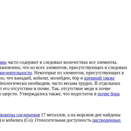
ань
часто содержит в следовых количествах все элементы,
становлено, что из всех элементов, присутствующих в следовых
знедеятельности
. Некоторые из элементов, присутствующих в
но, что ванадий, кобальт, молибден, бор и
кремний также
биологически необходим, часто весьма трудно. В отдельных
его отсутствие в почве. Так, отсутствие меди в почве
 шерсти. Утверждалось также, что недостаток в
почве бора
творены соединения
17 металлов, а на морском дне найдены
) и кобальта (Со). Относительная доступность
растворенных