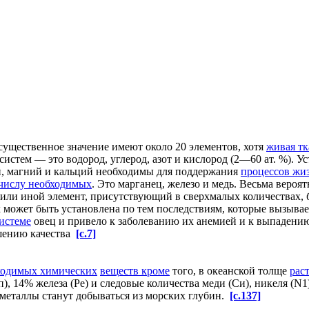
 существенное значение имеют около 20 элементов, хотя
живая тк
истем — это водород, углерод, азот и кислород (2—60 ат. %). У
лий, магний и кальций необходимы для поддержания
процессов жи
числу необходимых
. Это марганец, железо и медь. Весьма вероят
т или иной элемент, присутствующий в сверхмалых количествах, 
может быть установлена по тем последствиям, которые вызывает 
истеме
овец и привело к заболеванию их анемией и к выпадению
дшению качества
[c.7]
ходимых химических
веществ кроме
того, в океанской толще
рас
, 14% железа (Ре) и следовые количества меди (Си), никеля (N1
и металлы станут добываться из морских глубин.
[c.137]