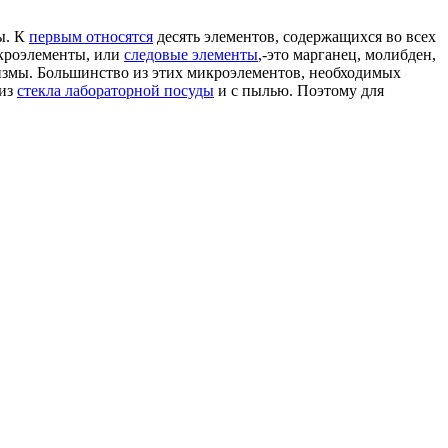
ы. К
первым относятся
десять элементов, содержащихся во всех
Микроэлементы, или
следовые элементы
,-это марганец, молибден,
ганизмы. Большинство из этих микроэлементов, необходимых
из
стекла лабораторной посуды
и с пылью. Поэтому для
тролиза
с ртутным катодом.
[c.204]
нца
и магния основано на
измерении площадей
пятен на
елочной реакции
по
индикатору метиловому красному
или
, одновременно с
другими элементами
, присутствующими лишь
нтами
.
Очень малые количества никеля
, кобальта и цинка,
[c.45]
рсоновую кислоту [22].
[c.208]
рманганат калия
и
бромат калия
В большинстве
методик
ржание хрома
в образце не
очень мало
(см.
ниже метод
2). Если
возникают неопределенности при измерении, и тогда лучше
аходящегося в
двухвалентном состоянии
после растворения