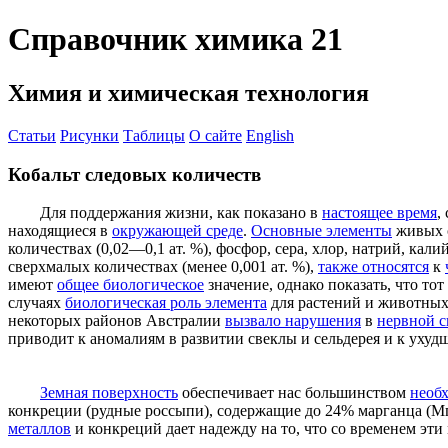
Справочник химика 21
Химия и химическая технология
Статьи
Рисунки
Таблицы
О сайте
English
Кобальт следовых количеств
Для поддержания жизни, как показано в
настоящее время
,
находящиеся в
окружающей среде
.
Основные элементы
живых с
количествах (0,02—0,1 ат. %), фосфор, сера, хлор, натрий, ка
сверхмалых количествах (менее 0,001 ат. %),
также относятся
к
имеют
общее биологическое
значение, однако показать, что то
случаях
биологическая роль элемента
для растений и животных 
некоторых районов Австралии
вызвало нарушения
в
нервной с
приводит к аномалиям в развитии свеклы и сельдерея и к уху
Земная поверхность
обеспечивает нас большинством
необ
конкреции (рудные россыпи), содержащие до 24% марганца (Мп)
металлов
и конкреций дает надежду на то, что со временем эт