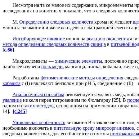
Несмотря на та се малое их содержание, микроэлементы чре
исследования на животных показали, что в следовых количеств
М.
Определению следовых количеств
хрома не мешают
ще
маннита алюминий и железо отделяют экстракцией смесью ац
Ингибирующее влияние
ионов на
реакцию окисления
али
метода
определения следовых количеств
свинца
в
питьевой во
[c.66]
Микроэлементы —
химические элементы
, постоянно при
наиболее изучена
роль меди
, марганца, цинка, кобальта, железа
Разработаны
фотометрические методы определения
следовы
кобальта
с (I) извлекают бензолом при pH 5, соединение с (II)
Аналогичным способом
рекомендуется удалять медь, коба
удаление
никеля перед титрованием по Фольгарду [25]. В
после
одном из
таких методов
, основанном на применении хлоранил
14].
[c.245]
Уникальная особенность
витамина В з заключается в том, 
необходимо включать в
питательную среду микроорганизмов
, 
следовых количествах, для его биосинтеза нужны
ничтожные к