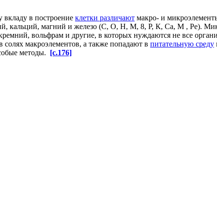
у вкладу в построение
клетки различают
макро- и микроэлемент
лий, кальций, магний и железо (С, О, Н, М, 8, Р, К, Са, М , Ре). 
ен, кремний, вольфрам и другие, в которых нуждаются не все ор
 в солях макроэлементов, а также попадают в
питательную среду
обые методы.
[c.176]
ьта в цирконии и титане (металлических) с
использованием элек
количеств металлов
.
Количественное определение кобальта
,
сви
ения
кремнезема
добавлением аммиака
к
горячему раствору
до
щ
, алюминий, фосфор, цирконий, ванадий и хром осаждаются вместе
, галлием, индием, торием, скандием и
редкоземельными элеме
 с лантаном 16], алюминием или марганцем, применяя фенила
карбонатом натрия
с кальцием в качестве носителя [23].
[c.208]
 в
сталях использовали
персульфат аммония
, хлорную
кислоту пе
ислой среде
могут быть получены
хорошие результаты
, если
соде
атков железа и таких
элементов сплава
, как никель и кобальт, 
 бикарбонатом натрия
. При
осаждении большая
часть железа, н