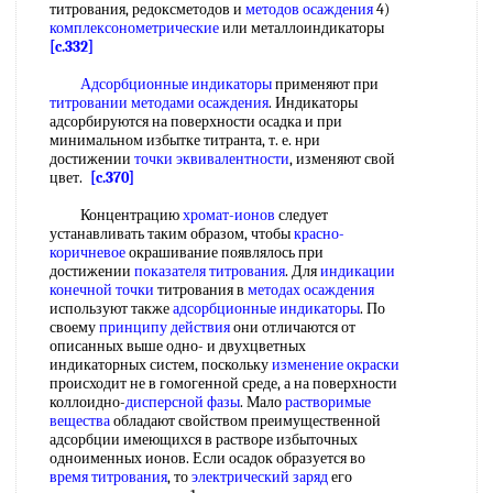
титрования, редоксметодов и
методов осаждения
4)
комплексонометрические
или металлоиндикаторы
[c.332]
Адсорбционные индикаторы
применяют при
титровании методами осаждения
. Индикаторы
адсорбируются на поверхности осадка и при
минимальном избытке титранта, т. е. нри
достижении
точки эквивалентности
, изменяют свой
цвет.
[c.370]
Концентрацию
хромат-ионов
следует
устанавливать таким образом, чтобы
красно-
коричневое
окрашивание появлялось при
достижении
показателя титрования
. Для
индикации
конечной точки
титрования в
методах осаждения
используют также
адсорбционные индикаторы
. По
своему
принципу действия
они отличаются от
описанных выше одно- и двухцветных
индикаторных систем, поскольку
изменение окраски
происходит не в гомогенной среде, а на поверхности
коллоидно-
дисперсной фазы
. Мало
растворимые
вещества
обладают свойством преимущественной
адсорбции имеющихся в растворе избыточных
одноименных ионов. Если осадок образуется во
время титрования
, то
электрический заряд
его