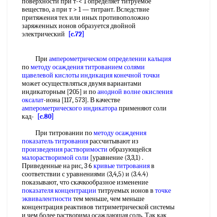
поверхности при т-< 1 определяет титруемое
вещество, а при т > 1 — титрант. Вследствие
притяжения тех или иных противоположно
заряженных ионов образуется двойной
электрический
[c.72]
При
амперометрическом определении кальция
по
методу осаждения титрованием
солями
щавелевой кислоты
индикация конечной точки
может осуществляться двумя вариантами
индикаторным [205] и по
анодной волне
окисления
оксалат
-иона [117, 573]. В качестве
амперометрического индикатора
применяют соли
кад-
[c.80]
При титровании по
методу осаждения
показатель титрования
рассчитывают из
произведения растворимости
образующейся
малорастворимой соли
[уравнение (3,3,1) .
Приведенные на рис, 3 6
кривые титрования
в
соответствии с уравнениями (3,4,5) и (3.4.4)
показывают, что скачкообразное изменение
показателя концентрации
титруемых ионов в
точке
эквивалентности
тем меньше, чем меньше
концентрация реактивов титриметрической системы
и чем более растворима осаждающая соль. Так как