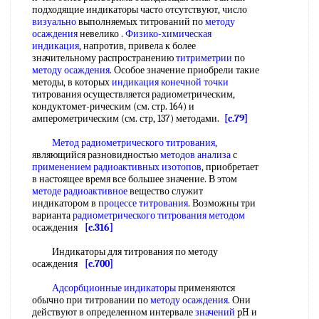
подходящие индикаторы часто отсутствуют, число
визуально
выполняемых титрований по
методу
осаждения
невелико .
Физико-химическая
индикация
, напротив, привела к более
значительному распространению
титриметрии
по
методу осаждения
. Особое значение приобрели такие
методы, в которых
индикация конечной точки
титрования осуществляется радиометрическим,
кондуктомет-рическим (см. стр. 164) и
амперометрическим (см. стр, 137) методами.
[c.79]
Метод радиометрического титрования
,
являющийся разновидностью
методов анализа
с
применением радиоактивных изотопов
, приобретает
в настоящее время все большее значение. В этом
методе радиоактивное
вещество служит
индикатором в
процессе титрования
. Возможны три
варианта
радиометрического титрования методом
осаждения
[c.316]
Индикаторы для титрования по методу
осаждения
[c.700]
Адсорбционные индикаторы
применяются
обычно при титровании по
методу осаждения
. Они
действуют в определенном интервале
значений
pH и