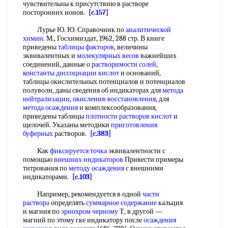
чувствительны к присутствию в растворе
посторонних ионов.
[c.157]
Лурье Ю. Ю. Справочник по
аналитической
химии
. М., Госхимиздат, 1962, 288 стр. В книге
приведены
таблицы факторов
, величины
эквивалентных и
молекулярных весов
важнейших
соединений, данные о
растворимости солей
,
константы диссоциации кислот
и оснований,
таблицы окислительных потенциалов и потенциалов
полуволн, даны сведения об индикаторах для
метода
нейтрализации
,
окисления-восстановления
, для
метода осаждения
и комплексообразования,
приведены таблицы
плотности растворов кислот
и
щелочей. Указаны методики
приготовления
буферных
растворов.
[c.383]
Как
фиксируется точка
эквивалентности с
помощью
внешних индикаторов
Привести примеры
титрования по
методу осаждения
с внешними
индикаторами.
[c.103]
Например, рекомендуется в одной
части
раствора
определять
суммарное содержание
кальция
и магния по
эриохром черному
Т, в другой —
магний по этому гке индикатору после
осаждения