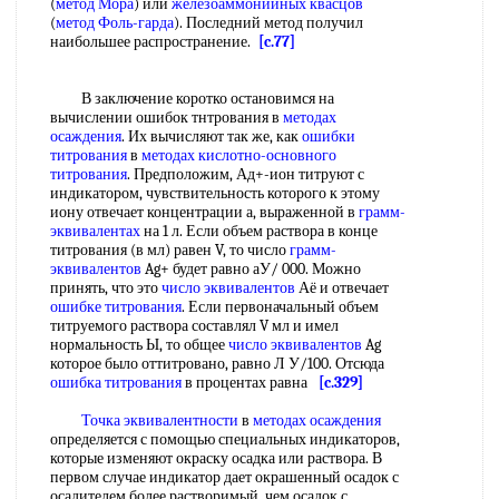
(
метод Мора
) или
железоаммонийных квасцов
(
метод Фоль-гарда
). Последний метод получил
наибольшее распространение.
[c.77]
В заключение коротко остановимся на
вычислении ошибок тнтрования в
методах
осаждения
. Их вычисляют так же, как
ошибки
титрования
в
методах кислотно-основного
титрования
. Предположим, Ад+-ион титруют с
индикатором, чувствительность которого к этому
иону отвечает концентрации а, выраженной в
грамм-
эквивалентах
на 1 л. Если объем раствора в конце
титрования (в мл) равен V, то число
грамм-
эквивалентов
Ag+ будет равно аУ/ 000. Можно
принять, что это
число эквивалентов
Аё и отвечает
ошибке титрования
. Если первоначальный объем
титруемого раствора составлял V мл и имел
нормальность Ы, то общее
число эквивалентов
Ag
которое было оттитровано, равно Л У/100. Отсюда
ошибка титрования
в процентах равна
[c.329]
Точка эквивалентности
в
методах осаждения
определяется с помощью специальных индикаторов,
которые изменяют окраску осадка или раствора. В
первом случае индикатор дает окрашенный осадок с
осадителем более растворимый, чем осадок с