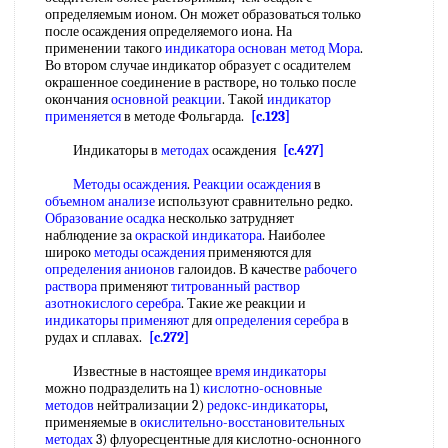
определяемым ионом. Он может образоваться только
после осаждения определяемого иона. На
применении такого
индикатора основан
метод Мора
.
Во втором случае индикатор образует с осадителем
окрашенное соединение в растворе, но только после
окончания
основной реакции
. Такой
индикатор
применяется
в методе Фольгарда.
[c.123]
Индикаторы в
методах
осаждения
[c.427]
Методы осаждения
.
Реакции осаждения
в
объемном анализе
используют сравнительно редко.
Образование осадка
несколько затрудняет
наблюдение за
окраской индикатора
. Наиболее
широко
методы осаждения
применяются для
определения анионов
галоидов. В качестве
рабочего
раствора
применяют
титрованный раствор
азотнокислого серебра
. Такие же реакции и
индикаторы применяют
для
определения серебра
в
рудах и сплавах.
[c.272]
Известные в настоящее
время индикаторы
можно подразделить на 1)
кислотно-основные
методов
нейтрализации 2)
редокс-индикаторы
,
применяемые в
окислительно-восстановительных
методах
3) флуоресцентные для кислотно-оснонного