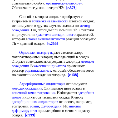
сравнительно слабую
органическую кислоту
.
Обозначают ее условно через НЭ.
[c.327]
Способ, в котором индикатор образует с
титрантом в
точке эквивалентности
цветной осадок,
используют и в других случаях анализа по
методу
осаждения
. Так, фториды при помощи Th + титруют
в присутствии
красителя ализаринового
красного S,
который в
точке эквивалентности
реакции образует с
Th + красный осадок.
[c.265]
Одновалентная ртуть
дает с ионом хлора
малорастворимый хлорид, выпадающий в осадок.
Это дает возможность определить хлориды
методом
осаждения
. В
качестве индикатора
применяют
раствор
роданида железа
, который. обесцвечивается
по окончании осаждения хлорида.
[c.138]
Адсорбционные индикаторы
используют в
методах осаждения
. Они меняют цвет осадка в
конечной точке титрования
. Наблюдается
адсорбция
ионов
индикатора частицами осадка. К числу
адсорбционных индикаторов
относятся, например,
эритрозии,
эозин
,
флуоресцеин
. Их
анионы
деформируются
при адсорбции и меняют окраску
осадка.
[c.333]