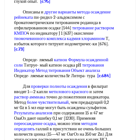
глухой опыт.
[c.95]
Описаны и
другие варианты
метода осаждение
рейнеката
пи-ридил-2-альдоксимом с
броматометрическим титрованием роданида в
отфильтрованном осадке [544]
титрование раствором
КМПО
4 по индикатору J 1 [637] окисление
тиомочевинного комплекса
кадмия хлорамином
Т,
избыток которого титруют иодометричес-ки [676].
[c.73]
Опреде- ляемый
катион Формула
осажденной
соли
Титруе- мый катион осадка pH
титрования
Индикатор Метод титрования
Объект анализа
Опреде- ляемые количества Sr Литера- тура
[c.684]
Для
проверки полноты осаждения
в фильтрат
вводят 1—2 капли
метилового красного
и затем
раствор аммиака
точно до пожелтения индикатора.
Метод
более чувствительный
, чем предыдущий 0,2
мг Gz в 5 мл еще могут быть осаждены сульфитом.
Результаты анализов
при содержании 15 и 47 мг
ОааОз дают ошибку 0,1 мг [1230]. Применяя
переосаждение осадка
, можно этим
методом
определять
галлий в присутствии не очень больших
количеств цинка (15—47 мг ОагОз на 350 мг Zn) Для
этого осадок растворяют в нескольких каплях НС1,