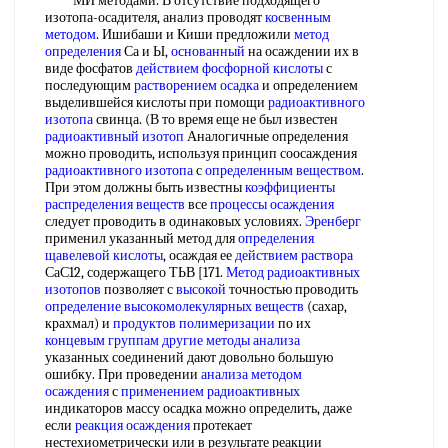
МИ методами. В отсутствие подходящего
изотопа-осадителя, анализ проводят
косвенным
методом
. Ишибаши и Киши предложили
метод
определения
Са и Ы,
основанный
на осаждении их в
виде фосфатов
действием фосфорной кислоты
с
последующим
растворением осадка
и определением
выделившейся кислоты при помощи
радиоактивного
изотопа
свинца. (В то время еще не был известен
радиоактивный изотоп
Аналогичные определения
можно проводить, используя принцип соосаждения
радиоактивного изотопа
с
определенным веществом
.
При этом должны быть известны
коэффициенты
распределения веществ
все
процессы осаждения
следует проводить в одинаковых условиях.
Эренберг
применил указанный метод для
определения
щавелевой кислоты
, осаждая ее
действием раствора
СаС12, содержащего ТЬВ [171.
Метод радиоактивных
изотопов
позволяет с
высокой
точностью проводить
определение высокомолекулярных веществ
(сахар,
крахмал) и
продуктов полимеризации
по их
концевым группам
другие методы анализа
указанных соединений дают довольно большую
ошибку. При проведении
анализа методом
осаждения
с
применением радиоактивных
индикаторов массу осадка можно определить, даже
если
реакция осаждения
протекает
нестехиометрически или в результате реакции