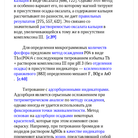
кальция
в виде оксалата [686, 722]. Однако этот метод
и особенно вариант его, по которому магний титруют
в присутствии осадка оксалата, а содержание кальция
рассчитывают по разности, не дает
правильных
результатов
[275, 557, 612]. Это связано со
значительной
растворимостью оксалата кальция
в
воде, увеличивающейся к тому же в присутствии
комплексона III.
[c.39]
Для определения микрограммовых
количеств
фосфора
предложен
метод осаждения
Р04 в виде
ТЬз(Р04)4 с последующим титрованием избытка Th
+ раствором комплексона III при pH 3 (без
отделения
осадка
) в присутствии индикатора —
ксиленолового
оранжевого
[883] определению мешают F , BOg и AsO
.
[c.40]
Титрование с
адсорбционными индикаторами
.
Адсорбция является серьезным осложнением при
титриметрическом анализе
по
методу осаждения
,
однако иногда ее удается использовать для
фиксирования точки эквивалентности
. Метод
основан
на
адсорбции осадками
некоторых
красителей
, которые при этом изменяют свою
окраску. Например, при титровании бромидов и
иодидов раствором AgNOa в
качестве индикатора
применяют краситель
эозин
, представляющий собой