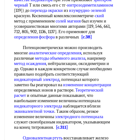
черный
Т или смесь его с тг-
нитрозодиметиламином
[119]) до
перехода окраски
из
изумрудно-зеленой
красную. Косвенный комнлексонометриче-
ский
метод с применением
солей магния
был изучен и
усовершенствован многими авторами [119, 546, 661,
712, 805, 902, 1136, 1137]. Его применяют для
определения фосфора
в различных
[c.38]
Потенциометрически можно производить
многие
аналитические определения
, используя
различные
методы объемного анализа
, наиример
метод осаждения
, нейтрализации, оксидиметрии и
др. Однако в каждом конкретном случае необходимо
правильно подобрать соответствующий
индикаторный электрод
, потенциал которого
заметно бы реагировал на
изменение концентрации
определяемых ионов в растворе.
Теоретический
расчет
и опытные данные показывают, что
наибольшее изменение величины иотенциала
индикаторного электрода
наблюдается вблизи
эквивалентной точки
. Таким образом, резкое
изменение величины
электродного потенциала
служит своеобразным индикатором, указывающим
на конец титрования.
[c.311]
Одновалентная ртуть
восстанавливает железо