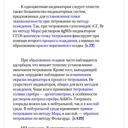
К одноцветным индикаторам следует отнести
также большинство индикаторных систем,
предложенных для
установления точки
эквивалентности
при титровании по
методу
осаждения
. Так, при титровании галогенидов (СГ, Вг
по
методу Мора
) раствором AgNOз индикатором
СГО4
конечную точку титрования
фиксируют при
помощи второго
процесса осаждения
, а именно по
образованию
красно-коричневого
осадка
[c.72]
При
образовании осадков
часто наблюдается
адсорбция, что мешает точному установлению
окончания титрования. Кроме того, выпадающий
осадок затрудняет наблюдение за
изменением
окраски индикатора
в
процессе титрования
. Не
существует индикаторов, общих для всех
методов
осаждения
. Чаще всего применяют
титрование
солями серебра
—
аргентометрию
, в особенности
раствором нитрата серебра
АёЫОз. Титровать
хлориды можно как в нейтральной, так и в
кислой
среде
. В
нейтральной среде
применяют
прямое
титрование
но
методу Мора
, в кислой —
обратное
титрование
по методу Фольгарда.
[c.423]