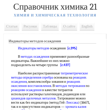
Справочник химика 21
ХИМИЯ И ХИМИЧЕСКАЯ ТЕХНОЛОГИЯ
Статьи
Рисунки
Таблицы
О сайте
English
Индикаторы методов осаждения
Индикаторы методов
осаждения
[c.395]
В
методах осаждения
применяют разнообразные
индикаторы. Важнейшие из них можно
подразделить на четыре группы
[c.427]
Наиболее распространенные
титриметрические
методы определения серебра
основаны на
реакциях
осаждения
, комплексообра-зования и
реакциях
окисления-восстановления
. В
методах титрования
по
реакциям осаждения
в качестве титрантов
используют растворы галогенидов, роданидов или
цианидов щелочных металлов
. Титрование можно
вести как без индикатора (метод Гей-
Люссака
) [16671,
так и в присутствии индикаторов —
хромата калия