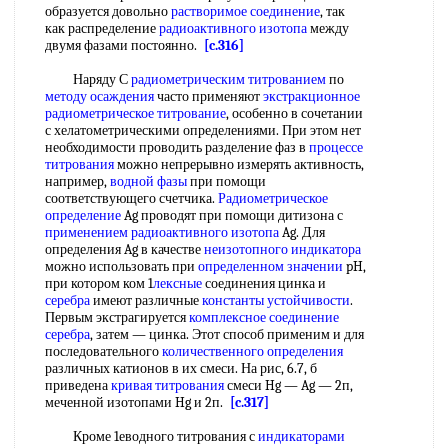
образуется довольно
растворимое соединение
, так
как распределение
радиоактивного изотопа
между
двумя фазами постоянно.
[c.316]
Наряду С
радиометрическим титрованием
по
методу осаждения
часто применяют
экстракционное
радиометрическое титрование
, особенно в сочетании
с хелатометрическими определениями. При этом нет
необходимости проводить разделение фаз в
процессе
титрования
можно непрерывно измерять активность,
например,
водной фазы
при помощи
соответствующего счетчика.
Радиометрическое
определение
Ag проводят при помощи дитизона с
применением радиоактивного изотопа
Ag. Для
определения Ag в качестве
неизотопного индикатора
можно использовать при
определенном значении
pH,
при котором ком 1
лексные
соединения цинка и
серебра
имеют различные
константы устойчивости
.
Первым экстрагируется
комплексное соединение
серебра
, затем — цинка. Этот способ применим и для
последовательного
количественного определения
различных катионов в их смеси. На рис, 6.7, б
приведена
кривая титрования
смеси Hg — Ag — 2п,
меченной изотопами Hg и 2п.
[c.317]
Кроме 1еводного титрования с
индикаторами