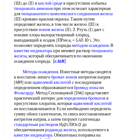
(111) до (II) в
кислой среде
в присутствии избытка
тиоцианата аммония
при этом исчезает характерная
для
тиоцианатного
комплексного соединения железа
(III) кроваво-красная окраска. Таким путем
определяют железо, в том числе железо (III) в
присутствии
ионов железа
(II). 2. Ртуть (I) дает с
ионами хлора малорастворимый хлорид,
выпадающий в осадок [ПРне.а, = 5,42-10 ). Это
позволяет определять хлориды
методом осаждения
. В
качестве индикатора
при меняют раствор
тиоцианата
железа
, который обесцвечивается по окончании
осаждения хлорида.
[c.168]
Методы осаждения
. Известные методы сводятся
к восстапов-лениго
бромат-ионов
нитритом иатрия
[489] или
щавелевой кислотой
с последующим
определением образовавшегося
бромид-иона
но
Фольгарду
. Метод Сосновцевой [246] представляет
практический интерес для
определения броматов
в
присутствии хлоратов, которые
щавелевой кислотой
не восстанавливаются. Если необходимо определить
сумму обоих галогенатов, то смесь восстанавливают
нитритом натрия, а затем титруют галогениды
стандартным раствором
Нд2(ЛЮз)2 до
обесцвечивания
роданида железа
, используемого в
качестве индикатора
. Обязательна поправка на