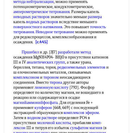
метода нейтрализации
, можно применять
потенциометрическое, кондуктометрическое,
амперометрическое титрования
. Размеры капель
неводных растворов
значительно меньше
размера
капель
водных растворов
вследствие меньшего
поверхностного натяжения
. Это повышает
точность
титрования
.
Неводное титрование
можно применять
для редокспроцессов, комплексообразования и
осаждения.
[c.445]
Пршибил
и др. [3J7]
разработали метод
осаждения MgNH4P04- BHjO в присутствии катионов
III и IV
аналитических групп
, а также урана,
бериллия, титана, тория,
редкоземельных элементов
и
ш елочноземельных металлов, связываемых
комплексоном
и
тироном
неосаждающиеся
соединения. Вместо
тирона
другие авторы
применяют
лимонную кислоту
[792]. Фосфор
определяют по количеству магния, не вошедшего в
реакцию или содержащегося в осадке
магнийаммонийфосфата
. Для отделения Fe +
применяют
купферон
[668, 669] с последующей
экстракцией образующихся
комплексов эфиром
.
Затем в
водном растворе
определяют РО4 в
присутствии
молочной кислоты
, прибавляя
комп
-
лексон
III и титруя его избыток
сульфатом магния
(в
качестве индикатора
при этом применяют
эриохром