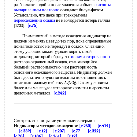
разбавляют водой и после удаления избытка
кислоты
выпариванием
повторно
осаждают бисульфитом.
Установлено, что даже при трехкратном
переосаждении осадка
не наблюдается потерь галлия
[1230].
[c.75]
Применяемый в методе осаждения индикатор не
должен изменять цвет до тех пор, пока определяемые
ионы полностью не перейдут в осадок. Очевидно,
этому условию может удовлетворять такой
индикатор, который образует с
ионами титрованного
раствора окрашенный осадок, отличающийся
большей растворимостью, чем растворимость
основного осаждаемого вещества. Индикатор должен
быть достаточно чувствительным по отношению к
ничтожно малому избытку AgNOg. Таким условиям
более или менее удовлетворяют хроматы и арсенаты
щелочных металлов.
[c.242]
Смотреть страницы где упоминается термин
Индикаторы методов осаждения
:
[c.250]
[c.414]
[c.339]
[c.12]
[c.207]
[c.77]
[c.322]
[c.78]
[c.186]
[c.361]
[c.12]