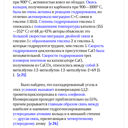
при 900° С, активностью вовсе не обладал.
Окись
кальция
, полученная из карбоната при 900—1000° С,
была
не
очень активна
в
реакциях гидрирования
, но
отлично
активировала миграцию
С=С-связи в
гексене-1 11511.
Степень гидрирования
гексена-1
снижалась с
повышением температуры
катализа (155
—252° С) от 68 до 42% авторы объяснили это
большой скоростью
миграции двойной связи
в
гексене-1 с
образованием гексена
-2 и гексена-3,
которые гидрируются труднее, чем гексен-1.
Скорость
гидрирования
циклогексена в присутствии СаО
была
незначительной.
Скорости гидрирования
трех
изомеров пентенов
на катализаторе СаО,
полученном из СаСОз, относились между
собой
3-
метилбутен-1 2-метилбутен-1 2-метилбутен-2=69 15
1.
[c.71]
Было найдено, что палладированный уголь в
этих
условиях вызывает
изомеризацию 1,1,2-
триметилциклопропана в
смесь олефинов
.
Изомеризация проходит приблизительно на 55%,
причем разрывается
главным образом
связь между
наиболее и наименее гидрогенизированными
углеродными атомами
кольца и в меньшей степени
—
другая связь
, прилегающая к
четвертичному
углеродному
атому
[c.76]