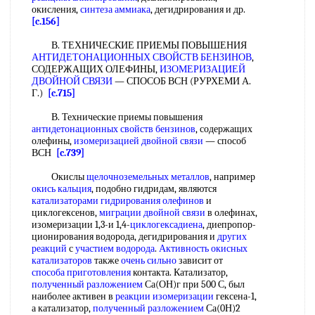
окисления,
синтеза аммиака
, дегидрирования и др.
[c.156]
В. ТЕХНИЧЕСКИЕ ПРИЕМЫ ПОВЫШЕНИЯ
АНТИДЕТОНАЦИОННЫХ СВОЙСТВ БЕНЗИНОВ
,
СОДЕРЖАЩИХ ОЛЕФИНЫ,
ИЗОМЕРИЗАЦИЕЙ
ДВОЙНОЙ СВЯЗИ
— СПОСОБ ВСН (РУРХЕМИ А.
Г.)
[c.715]
В. Технические приемы повышения
антидетонационных свойств бензинов
, содержащих
олефины,
изомеризацией двойной связи
— способ
ВСН
[c.739]
Окислы
щелочноземельных металлов
, например
окись кальция
, подобно гидридам, являются
катализаторами гидрирования олефинов
и
циклогексенов,
миграции двойной связи
в олефинах,
изомеризации 1,3-и 1,4-
циклогексадиена
, диепропор-
ционирования водорода, дегидрирования и
других
реакций
с
участием водорода
.
Активность окисных
катализаторов
также
очень сильно
зависит от
способа приготовления
контакта. Катализатор,
полученный разложением
Са(ОН)г при 500 С, был
наиболее активен в
реакции изомеризации
гексена-1,
а катализатор,
полученный разложением
Са(0Н)2