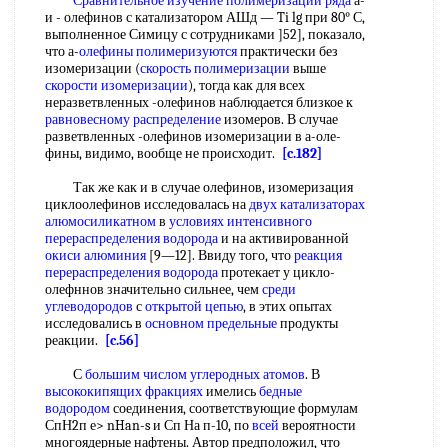
Сравнительное изучение
полимеризации ряда
а-
и - олефинов с катализатором АШд — Ti lg при 80° С,
выполненное Симицу с сотрудниками ]52], показало,
что а-
олефины полимеризуются
практически без
изомеризации (
скорость полимеризации
выше
скорости изомеризации
), тогда как для всех
неразветвленных -олефинов наблюдается близкое к
равновесному распределение
изомеров. В случае
разветвленных -олефинов изомеризации в а-оле-
фины, видимо, вообще не происходит.
[c.182]
Так же как и в случае олефинов, изомеризация
циклоолефинов исследовалась на
двух
катализаторах
алюмосиликатном
в
условиях интенсивного
перераспределения водорода
и на активированной
окиси алюминия
[9—12]. Ввиду того, что
реакция
перераспределения водорода
протекает у цикло-
олефннов значительно сильнее, чем
среди
углеводородов
с
открытой цепью
, в этих опытах
исследовались в
основном предельные
продукты
реакции.
[c.56]
С
большим числом
углеродных атомов
. В
высококипящих фракциях
имелись
бедные
водородом
соединения, соответствующие формулам
СпН2п е> nHan-s и Сп На п-10, по
всей
вероятности
многоядерные нафтены. Автор предположил, что