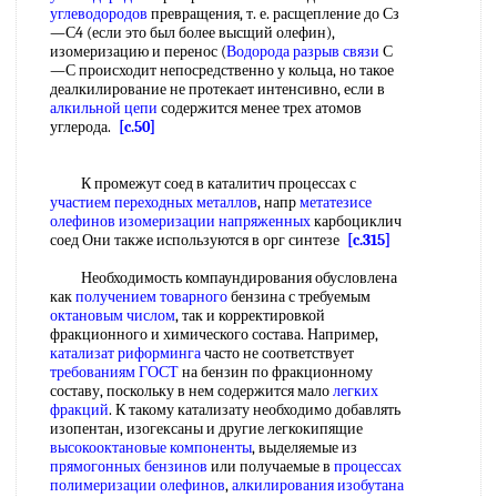
углеводородов
превращения, т. е. расщепление до Сз
—С4 (если это был более высщий олефин),
изомеризацию и перенос (
Водорода разрыв связи
С
—С происходит непосредственно у кольца, но такое
деалкилирование не протекает интенсивно, если в
алкильной цепи
содержится менее трех атомов
углерода.
[c.50]
К промежут соед в каталитич процессах с
участием переходных металлов
, напр
метатезисе
олефинов
изомеризации напряженных
карбоциклич
соед Они также используются в орг синтезе
[c.315]
Необходимость компаундирования обусловлена
как
получением товарного
бензина с требуемым
октановым числом
, так и корректировкой
фракционного и химического состава. Например,
катализат риформинга
часто не соответствует
требованиям ГОСТ
на бензин по фракционному
составу, поскольку в нем содержится мало
легких
фракций
. К такому катализату необходимо добавлять
изопентан, изогексаны и другие легкокипящие
высокооктановые компоненты
, выделяемые из
прямогонных бензинов
или получаемые в
процессах
полимеризации олефинов
,
алкилирования изобутана