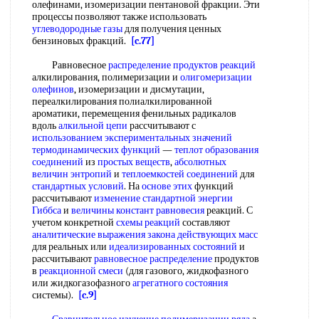
олефинами, изомеризации пентановой фракции. Эти
процессы позволяют также использовать
углеводородные газы
для получения ценных
бензиновых фракций.
[c.77]
Равновесное
распределение продуктов реакций
алкилирования, полимеризации и
олигомеризации
олефинов
, изомеризации и дисмутации,
переалкилирования полиалкилированной
ароматики, перемещения фенильных радикалов
вдоль
алкильной цепи
рассчитывают с
использованием экспериментальных значений
термодинамических функций
—
теплот образования
соединений
из
простых веществ
,
абсолютных
величин энтропий
и
теплоемкостей соединений
для
стандартных условий
. На
основе этих
функций
рассчитывают
изменение стандартной энергии
Гиббса
и
величины констант равновесия
реакций. С
учетом конкретной
схемы реакций
составляют
аналитические выражения закона
действующих масс
для реальных или
идеализированных состояний
и
рассчитывают
равновесное распределение
продуктов
в
реакционной смеси
(для газового, жидкофазного
или жидкогазофазного
агрегатного состояния
системы).
[c.9]