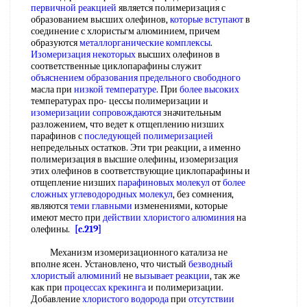
первичной реакцией
является полимеризация с
образованием высших олефинов,
которые вступают
в
соединение с хлористьгм алюминием, причем
образуются
металлорганические комплексы
.
Изомеризация некоторых
высших олефинов в
соответственные циклопарафины служит
объяснением образования
предельного свободного
масла при
низкой температуре
. При
более высоких
температурах про- цессы полимеризации и
изомеризации сопровождаются
значительным
разложением, что ведет к отщеплению низших
парафинов с
последующей полимеризацией
непредельных остатков. Эти три реакции, а именно
полимеризация в высшие олефины, изомеризация
этих олефинов в соответствующие циклопарафины и
отщепление низших
парафиновых молекул
от
более
сложных
углеводородных молекул
, без сомнения,
являются
теми главными
изменениями, которые
имеют место при
действии хлористого алюминия
на
олефины.
[c.219]
Механизм изомеризационного катализа не
вполне ясен. Установлено, что чистый
безводный
хлористый алюминий
не
вызывает реакции
, так же
как при
процессах крекинга
и полимеризации.
Добавление
хлористого водорода
при
отсутствии