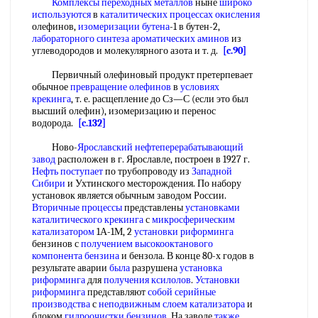
Комплексы переходных металлов
ныне
широко
используются
в
каталитических процессах окисления
олефинов,
изомеризации бутена
-1 в бутен-2,
лабораторного синтеза
ароматических аминов
из
углеводородов и молекулярного азота и т. д.
[c.90]
Первичный олефиновый продукт претерпевает
обычное
превращение олефинов
в
условиях
крекинга
, т. е. расщепление до Сз—С (если это был
высший олефин), изомеризацию и перенос
водорода.
[c.132]
Ново-
Ярославский нефтеперерабатывающий
завод
расположен в г. Ярославле, построен в 1927 г.
Нефть поступает
по трубопроводу из
Западной
Сибири
и Ухтинского месторождения. По набору
установок является обычным заводом России.
Вторичные процессы
представлены
установками
каталитического крекинга
с
микросферическим
катализатором
1А-1М, 2
установки риформинга
бензинов с
получением высокооктанового
компонента бензина
и бензола. В конце 80-х годов в
результате аварии
была
разрушена
установка
риформинга
для
получения ксилолов
.
Установки
риформинга
представляют
собой
серийные
производства
с
неподвижным слоем катализатора
и
блоком
гидроочистки бензинов
. На заводе
также