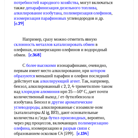
потребностей народного хозяйства
, могут включаться
также
депарафинизация дизельного топлива
,
алкилирование изобутана
,
полимеризация олефинов
,
изомеризация парафиновых
углеводородов и др.
[c.29]
Например, сразу можно отметить явную
склонность металлов
катализировать обмен
в
олефинах, изомеризацию олефинов и водородный
обмен.
[c.368]
С
более высокими
изонарафинами, очевидно,
первым имеет место алкилирование, нри
котором
образуются
меньший парафин и олефин последний
действует как
алкилирующий агент
. Так, например,
бензол, алкилированный с 2, 2, 4-триметилпен-таном
над
хлоридом алюминия
нрп 25—50° С, дает почти
количественный выход / ет-бутилбензола и
изобутана. Бензол и
другие ароматические
углеводороды
, алкилированные с изоамиле-ном
(катализаторы Al ig, BF3), дают основательные
количества и/)еда-
бутил-производных
, вероятно,
через ряд процессов, включающих
полимеризацию
олефина
, изомеризацию и
разрыв связи
с
образованием осколков С4 [599].
[c.134]