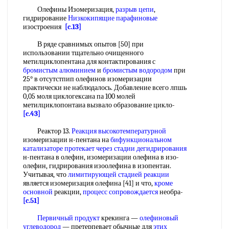
Олефины Изомеризация,
разрыв цепи
,
гидрирование
Низкокипящие парафиновые
изостроения
[c.13]
В ряде сравнимых опытов [50] при
использовании тщательно очищенного
метилциклопентана для контактирования с
бромистым алюминием
и
бромистым водородом
при
25° в отсутстпип олефинов изомеризации
практически не наблюдалось. Добавление всего лпшь
0,05 моля циклогексана па 100 молей
метилциклопонтаиа вызвало образование цикло-
[c.43]
Реактор 13.
Реакция высокотемпературной
изомеризации н-пентана на
бифункциональном
катализаторе
протекает через
стадии дегидрирования
н-пентана в олефин, изомеризации олефина в изо-
олефин, гидрирования изоолефина в изопентан.
Учитывая, что
лимитирующей стадией реакции
является изомеризация олефина [41] и что,
кроме
основной
реакции,
процесс сопровождается
необра-
[c.51]
Первичный продукт
крекинга —
олефиновый
углеводород
— претерпевает обычные для
этих