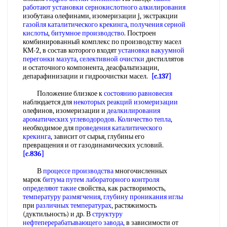
работают
установки сернокислотного алкилирования
изобутана олефинами, изомеризации j, экстракции
газойля каталитического крекинга
,
получения серной
кислоты
,
битумное производство
. Построен
комбинированный комплекс по производству масел
КМ-2, в состав которого входят
установки вакуумной
перегонки мазута
,
селективной очистки
дистиллятов
и остаточного компонента, деасфальтизации,
депарафинизации и гидроочистки масел.
[c.137]
Положение близкое к
состоянию равновесия
наблюдается для
некоторых реакций изомеризации
олефинов, изомеризации и
деалкилирования
ароматических углеводородов
.
Количество тепла
,
необходимое для
проведения каталитического
крекинга
, зависит от сырья, глубины его
превращения и от газодинамических условий.
[c.836]
В
процессе производства
многочисленных
марок
битума путем
лабораторного контроля
определяют такие
свойства, как растворимость,
температуру размягчения
,
глубину проникания иглы
при
различных температурах
, растяжимость
(дуктильность) и др. В
структуру
нефтеперерабатывающего завода
, в зависимости от