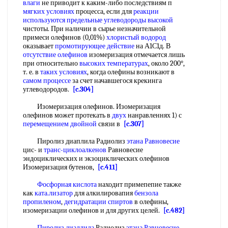
влаги
не приводит к каким-либо последствиям п
мягких условиях
процесса, если для
реакции
используются
предельные углеводороды высокой
чистоты. При наличии в сырье незначительной
примеси олефинов (0,01%)
хлористый водород
оказывает
промотирующее действие
на А1С1д. В
отсутствие олефинов
изомеризация отмечается лишь
при относительно
высоких температурах
, около 200°,
т. е. в
таких условиях
, когда олефины возникают в
самом процессе
за счет начавшегося крекинга
углеводородов.
[c.304]
Изомеризация олефинов. Изомеризация
олефинов может протекать в
двух
нанравленнях 1) с
перемещением двойной
связи в
[c.307]
Пиролиз диаплила Радиолиз
этана Равновесие
цис- и
транс-циклоалкенов
Равновесие
эндоциклических и экзоциклических олефинов
Изомеризация бутенов,
[c.411]
Фосфорная кислота
находит примепепие также
как
ката.лизатор
для алкилировапия
бензола
пропиленом
,
дегидратации спиртов
в олефины,
изомеризации олефинов и для других целей.
[c.482]
Пиролиз диаллила
Радиолиз
этана Равновесие