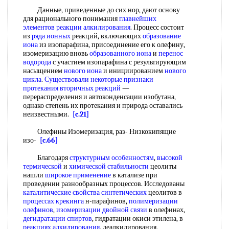
Данные, приведенные до сих нор, дают основу
для рационального понимания
главнейших
элементов
реакции алкилирования
. Процесс состоит
из
ряда ионных
реакций, включающих
образование
иона
из изопарафина, присоединение его к олефину,
изомеризацию вновь
образованного иона
и
перенос
водорода
с участием изопарафина с результирующим
насыщением
нового иона
и инициированием
нового
цикла
.
Существовали некоторые
признаки
протекания
вторичных реакций
—
перераспределения и автоконденсации изобутана,
однако степень их протекания и природа оставались
неизвестными.
[c.21]
Олефины Изомеризация, раз- Низкокипящие
изо-
[c.66]
Благодаря
структурным особенностям
,
высокой
термической
и
химической стабильности
цеолиты
нашли
широкое применение
в катализе при
проведении разнообразных процессов. Исследованы
каталитические свойства синтетических
цеолитов в
процессах крекинга
н-парафинов,
полимеризации
олефинов
,
изомеризации двойной связи
в олефинах,
дегидратации спиртов
, гидратации окиси этилена, в
реакциях алкилирования
, деалкилирования,