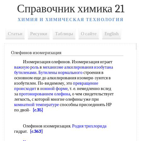
Справочник химика 21
ХИМИЯ И ХИМИЧЕСКАЯ ТЕХНОЛОГИЯ
Статьи
Рисунки
Таблицы
О сайте
English
Олефинов изомеризация
Изомеризация олефинов. Изомеризация играет
важную роль
в
механизме алкилирования
изобутана
бутиленами
.
Бутилены нормального
строения в
основном еще до алкилирования изомери-зуются в
изобутилен. По-видимому, это
превращение
происходит
в
ионной форме
, т. е. немедленно вслед
за
протонированием олефина
, о чем свидетельствует
легкость, с которой многие олефины уже при
комнатной температуре
способны присоединять НР
по двой-
[c.35]
Олефинов изомеризация.
Родия трихлорида
гидрат.
[c.362]