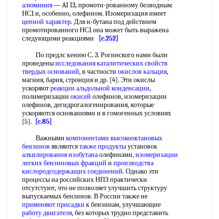
алюминия
— AI I3, промоти-рованному безводным
НС1 и, особенно, олефином. Изомеризация имеет
цепной характер
. Для н-бутана под действием
промотированного НС1 она может быть выражена
следующими реакциями
[c.252]
По предлс кению С. 3. Рогинского нами были
проведены
исследования каталитических свойств
твердых оснований
, в частности
окислов кальция
,
магния, бария, стронция и др. [4]. Эти окислы
ускоряют
реакции альдольной конденсации
,
полимеризации
окисей
олефинов, изомеризации
олефинов, дегидрогалогенирования, которые
ускоряются основаниями и в гомогенных условиях
[5].
[c.85]
Важными
компонентами высокооктановых
бензинов
являются
также продукты
установок
алкилирования изобутана
олефинами,
изомеризации
легких бензиновых фракций
и
производства
кислородсодержащих соединений
. Однако эти
процессы на российских НПЗ практически
отсутстуют, что не позволяет улучшить структуру
выпускаемых бензинов. В России также не
применяют присадки
к бензинам, улучшающие
работу двигателя
, без которых трудно представить