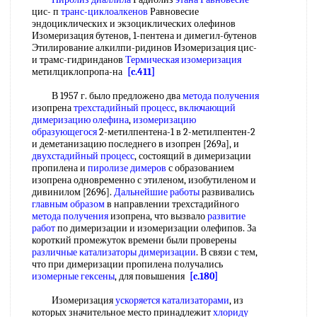
цис- п
транс-циклоалкенов
Равновесие
эндоциклических и экзоциклических олефинов
Изомеризация бутенов, 1-пентена и димегил-бутенов
Этилирование алкилпи-ридинов Изомеризация цис-
и трамс-гидринданов
Термическая изомеризация
метилциклопропа-на
[c.411]
В 1957 г. было предложено два
метода получения
изопрена
трехстадийный процесс
,
включающий
димеризацию олефина
,
изомеризацию
образующегося
2-метилпентена-1 в 2-метилпентен-2
и деметанизацию последнего в изопрен [269а], и
двухстадийный процесс
, состоящий в димеризации
пропилена и
пиролизе димеров
с образованием
изопрена одновременно с этиленом, изобутиленом и
дивинилом [2696].
Дальнейшие работы
развивались
главным образом
в направлении трехстадийного
метода получения
изопрена, что вызвало
развитие
работ
по димеризации и изомеризации олефипов. За
короткий промежуток времени были проверены
различные катализаторы димеризации
. В связи с тем,
что при димеризации пропилена получались
изомерные гексены
, для повышения
[c.180]
Изомеризация
ускоряется катализаторами
, из
которых значительное место принадлежит
хлориду