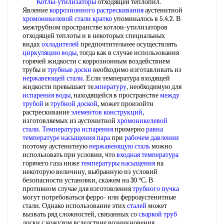
Котлы-утилизаторы
отходящей теплопил.
Явление
коррозионного растрескивания
аустенитной
хромоникелевой стали
кратко
упоминалось в 5.4.2. В
межтрубном пространстве котлои-утилизаторов
отходящей теплоты и в некоторых специальных
видах
охладителей
предпочтительнее осуществлять
циркуляцию воды
, тогда как в случае использования
горячей жидкости с коррозионным воздействием
трубы и
трубные доски
необходимо изготавливать из
нержавеющей стали
. Если температура входящей
жидкости превышает те.
мпературу
, необходимую для
испарения воды
, находящейся в пространстве
между
трубой
и
трубной доской
, может произойти
растрескивание
элементов конструкций
,
изготовляемых из аустенитной
хромоникелевой
стали
.
Температура испарения
примерно
равна
температуре насыщения пара
при
рабочем давлении
поэтому аустенитную
нержавеющую сталь
можно
использовать при условии, что
входная температура
горячего газа ниже
температуры насыщения
на
некоторую величину, выбранную из условий
безопасности установки, скажем на 30 °С. В
противном случае для изготовления
трубного пучка
могут потребоваться ферро- или ферроаустенитные
стали. Однако использование этих
сталей
может
вызвать ряд сложностей, связанных со
сваркой труб
доски с кожухом вследствие возникновения