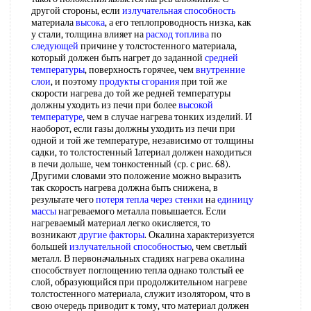
другой стороны, если
излучательная способность
материала
высока
, а его теплопроводность низка, как
у стали, толщина влияет на
расход топлива
по
следующей
причине у толстостенного материала,
который должен быть нагрет до заданной
средней
температуры
, поверхность горячее, чем
внутренние
слои
, и поэтому
продукты сгорания
при той же
скорости нагрева до той же редней температуры
должны уходить из печи при более
высокой
температуре
, чем в случае нагрева тонких изделий. И
наоборот, если газы должны уходить из печи при
одной и той же температуре, независимо от толщины
садки, то толстостенный 1атериал должен находиться
в печи дольше, чем тонкостенный (ср. с рис. 68).
Другими словами это положение можно выразить
так скорость нагрева должна быть снижена, в
результате чего
потеря тепла через стенки
на
единицу
массы
нагреваемого металла повышается. Если
нагреваемый материал легко окисляется, то
возникают
другие факторы
. Окалина характеризуется
большей
излучательной способностью
, чем светлый
металл. В первоначальных стадиях нагрева окалина
способствует поглощению тепла однако толстый ее
слой, образующийся при продолжительном нагреве
толстостенного материала, служит изолятором, что в
свою очередь приводит к тому, что материал должен