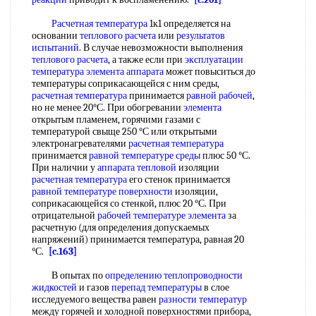
Расчетная температура
1к1 определяется на
основании
теплового расчета
или
результатов
испытаний
. В случае невозможности выполнения
теплового расчета
, а также если при
эксплуатации
температура
элемента аппарата
может повыситься до
температуры соприкасающейся с ним среды,
расчетная температура
принимается
равной
рабочей
,
но не менее 20°С. При обогревании
элемента
открытым пламенем, горячими газами с
температурой свыще 250 °С или открытыми
электронагревателями
расчетная температура
принимается
равной
температуре среды
плюс 50 °С.
При наличии у
аппарата тепловой
изоляции
расчетная температура
его стенок принимается
равной
температуре поверхности
изоляции,
соприкасающейся со стенкой, плюс 20 °С. При
отрицательной
рабочей температуре
элемента
за
расчетную (для определения допускаемых
напряжений) принимается температура, равная 20
°С.
[c.163]
В опытах по
определению теплопроводности
жидкостей
и газов
перепад температуры
в слое
исследуемого вещества равен
разности температур
между горячей и холодной поверхностями прибора,