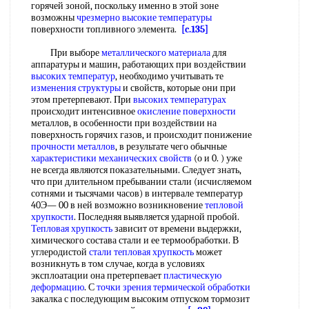
горячей зоной, поскольку именно в этой зоне
возможны
чрезмерно
высокие температуры
поверхности топливного элемента.
[c.135]
При выборе
металлического материала
для
аппаратуры и машин, работающих при воздействии
высоких температур
, необходимо учитывать те
изменения структуры
и свойств, которые они при
этом претерпевают. При
высоких температурах
происходит интенсивное
окисление поверхности
металлов, в особенности при воздействии на
поверхность горячих газов, и происходит понижение
прочности металлов
, в результате чего обычные
характеристики механических свойств
(о и 0. ) уже
не всегда являются показательными. Следует знать,
что при длительном пребывании стали (исчисляемом
сотнями и тысячами часов) в интервале температур
40Э— 00 в ней возможно возникновение
тепловой
хрупкости
. Последняя выявляется ударной пробой.
Тепловая хрупкость
зависит от времени выдержки,
химического состава стали и ее термообработки. В
углеродистой
стали тепловая хрупкость
может
возникнуть в том случае, когда в условиях
эксплоатации она претерпевает
пластическую
деформацию
. С
точки зрения
термической обработки
закалка с последующим высоким отпуском тормозит