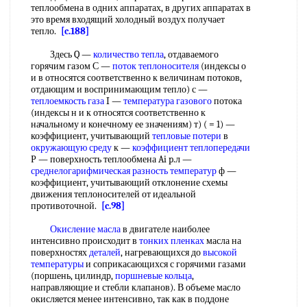
теплообмена в одних аппаратах, в других аппаратах в
это время входящий холодный воздух получает
тепло.
[c.188]
Здесь Q —
количество тепла
, отдаваемого
горячим газом С —
поток теплоносителя
(индексы о
и в относятся соответственно к величинам потоков,
отдающим и воспринимающим тепло) с —
теплоемкость газа
I —
температура газового
потока
(индексы н и к относятся соответственно к
начальному и конечному ее значениям) т) ( = 1) —
коэффициент, учитывающий
тепловые потери
в
окружающую среду
к —
коэффициент теплопередачи
Р — поверхность теплообмена Ai p.л —
среднелогарифмическая разность температур
ф —
коэффициент, учитывающий отклонение схемы
движения теплоносителей от идеальной
противоточной.
[c.98]
Окисление масла
в двигателе наиболее
интенсивно происходит в
тонких пленках
масла на
поверхностях
деталей
, нагревающихся до
высокой
температуры
и соприкасающихся с горячими газами
(поршень, цилиндр,
поршневые кольца
,
направляющие и стебли клапанов). В объеме масло
окисляется менее интенсивно, так как в поддоне