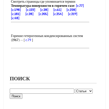
Смотреть страницы где упоминается термин
Температура поверхности в горячем газе
:
[c.77]
[c.598]
[c.122]
[c.28]
[c.65]
[c.228]
[c.181]
[c.28]
[c.205]
[c.254]
[c.219]
[c.48]
Горение гетерогенных конденсированных систем
(1967) -- [
c.79
]
ПОИСК