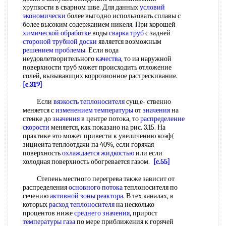
хрупкости в сварном шве. Для данных
условий
экономически
более выгодно использовать сплавы с
более высоким содержанием никеля. При хорошей
химической обработке
воды
сварка труб
с задней
стороной
трубной доски
является возможным
решением проблемы
. Если вода
неудовлетворительного
качества
, то иа наружной
поверхности труб может происходить отложение
солей, вызывающих коррозионное растрескивание.
[c.319]
Если
вязкость теплоносителя
суш,е- ственно
меняется с
изменением температуры
от
значения
на
стенке до
значения
в центре потока, то
распределение
скорости
меняется, как показано на рис. 3.15. На
практике это может привести к увеличению коэф(
зициеита теплоотдачи па 40%, если горячая
поверхность
охлаждается жидкостью
или если
холодная поверхность обогревается газом.
[c.55]
Степень местного перегрева также зависит от
распределения
основного потока
теплоносителя по
сечению
активной зоны
реактора
. В тех каналах, в
которых
расход теплоносителя
на несколько
процентов ниже
среднего значения
, прирост
температуры газа
по мере приближения к горячей