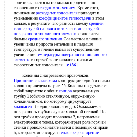
зоне повышается на несколько процентов по
сравнению со
средним значением
. Кроме того,
понижение
расхода теплоносителя
приводит к
уменьшению
коэффициентов теплоотдачи
в этом
канале, в результате чего разность между
средней
температурой
газового потока
и
температурой
поверхности
топливного элемента
становится
больше
среднего значения
. Совместное влияние
увеличения прироста энтальпии и падегшя
температуры в пленке вызывает существенное
увеличение
температуры поверхности
топливного
элемента
в горячей зоне каналов с низкими
скоростями теплоносителя.
[c.136]
Колонны с нагреваемой проволокой.
Принципиальная схема
конструкции одной из таких
колонн приведена на рис. 44. Колонна представляет
собой закрытую с обоих
концов
вертикальную
трубку 1 (обычно стеклянную), окруженную
холодильником, по которому циркулирует
хладоагент
(водопроводная вода). Охлаждаемая
поверхность трубки служит холодной стенкой. По
оси трубки проходит проволока 2, нагреваемая
электрическим током, которая играет роль горячей
стенки проволока натягивается с помощью спирали
5, которая компенсирует
тепловое расширение