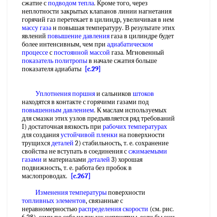
сжатие с
подводом тепла
. Кроме того, через
неплотности закрытых клапанов линии нагнетания
горячий газ перетекает в цилиндр, увеличивая в нем
массу газа
н повышая температуру. В результате этих
явлений
повышение давления
газа в цилиндре будет
более интенсивным, чем при
адиабатическом
процессе
с
постоянной массой
газа. Мгновенный
показатель политропы
в начале сжатия больше
показателя адиабаты
[c.29]
Уплотнения поршня
и сальников
штоков
находятся в контакте с горячими газами под
повышенным давлением
. К маслам используемых
для смазки этих узлов предъявляется ряд требований
I) достаточная вязкость при
рабочих температурах
для создания
устойчивой пленки
на поверхности
трущихся
деталей
2) стабильность, т. е. сохранение
свойства не вступать в соединения с
сжимаемыми
газами
и материалами
деталей
3) хорошая
подвижность, т. е. работа без пробок в
маслопроводах.
[c.267]
Изменения температуры
поверхности
топливных элементов
, связанные с
неравномерностью
распределения скорости
(см. рис.