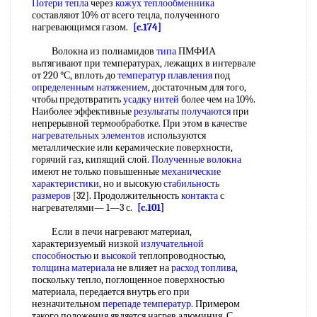
Потери тепла
через
кожух теплообменника
составляют 10% от всего тецла, полученного
нагревающимся газом.
[c.174]
Волокна из полиамидов
типа
ПМФИА
вытягивают при температурах, лежащих в интервале
от 220 °С, вплоть до
температур плавления
под
определенным натяжением
, достаточным для того,
чтобы предотвратить
усадку нитей
более чем на 10%.
Наиболее эффективные
результаты получаются
при
непрерывной термообработке. При этом в качестве
нагревательных элементов
используются
металлические или керамические поверхности,
горячий газ, кипящий слой.
Полученные волокна
имеют не только повышенные
механические
характеристики
, но и высокую
стабильность
размеров
[32]. Продолжительность
контакта
с
нагревателями— 1—3 с.
[c.101]
Если в печи нагревают материал,
характеризуемый низкой
излучательной
способностью
и
высокой
теплопроводностью,
толщина материала
не влияет на
расход топлива
,
поскольку тепло, поглощенное поверхностью
материала, передается внутрь его при
незначительном
перепаде температур
. Примером
такого положения является нагрев алюминия. С