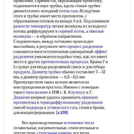
проволоки. Горячий газ, окружающий проволоку,
поднимается в верх трубки, вдоль стенки трубки
движется вниз холодный
поток газа
. Вследствие
этого в трубке имеет место противоток. с
образованием потоков на концах 4 и 6. Под влиянием
разности температур
легкие молекулы из холодного
потока диффундируют в
горячий поток
, а
тяжелые
молекулы
— в обратном направлении.
Следовательно, между потоками происходит
массообмен, в результате чего
процесс разделения
становится многоступенчатым однократный
эффект
разделения
умножается подобно тому, как это имеет
место в других
противоточных процессах
. Краны 7 и
5 служат для ввода разделяемой смеси и для отбора
продукта
.
Диаметр трубки
обычно составляет 7—12
мм, а диаметр проволоки — 0,3—0,5 мм.
Преимуществом таких колонн является их
конструкционная простота. Именно с помощью
такого
типа колонн
в 1938 г. К.
Клузиусу
и Г.
Диккелю
впервые удалось применить
принцип
противотока
к
термодиффузионному разделению
смесей
водорода
и
углекислого газа
, гелия и брома,
для концентрирования
[c.170]
Все производственные
источники тепла
(плавильные, нагревательные, отжигательные и
другие печи,
сушильные камеры
, все виды