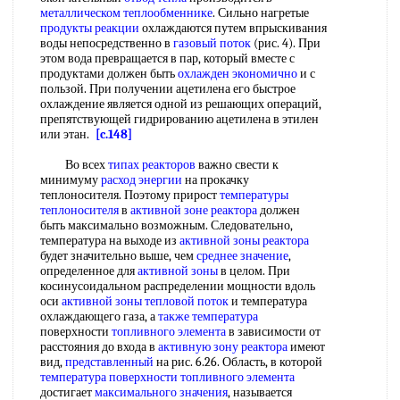
металлическом теплообменнике
. Сильно нагретые
продукты реакции
охлаждаются путем впрыскивания
воды непосредственно в
газовый поток
(рис. 4). При
этом вода превращается в пар, который вместе с
продуктами должен быть
охлажден
экономично
и с
пользой. При получении ацетилена его быстрое
охлаждение является одной из решающих операций,
препятствующей гидрированию ацетилена в этилен
или этан.
[c.148]
Во всех
типах реакторов
важно свести к
минимуму
расход энергии
на прокачку
теплоносителя. Поэтому прирост
температуры
теплоносителя
в
активной зоне
реактора
должен
быть максимально возможным. Следовательно,
температура на выходе из
активной зоны
реактора
будет значительно выше, чем
среднее значение
,
определенное для
активной зоны
в целом. При
косинусоидальном распределении мощности вдоль
оси
активной зоны
тепловой поток
и температура
охлаждающего газа, а
также температура
поверхности
топливного элемента
в зависимости от
расстояния до входа в
активную зону
реактора
имеют
вид,
представленный
на рис. 6.26. Область, в которой
температура поверхности
топливного элемента
достигает
максимального значения
, называется