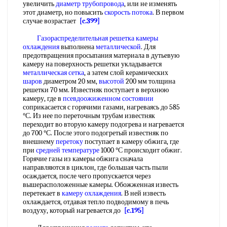
увеличить
диаметр трубопровода
, или не изменять
этот диаметр, но повысить
скорость потока
. В первом
случае возрастает
[c.399]
Газораспределительная решетка
камеры
охлаждения
выполнена
металлической
. Для
предотвращения просыпания материала в дутьевую
камеру на поверхность решетки укладывается
металлическая сетка
, а затем слой керамических
шаров
диаметром 20 мм,
высотой
200 мм толщина
решетки 70 мм. Известняк поступает в верхнюю
камеру, где в
псевдоожиженном состоянии
соприкасается с горячими газами, нагреваясь до 585
°С. Из нее по переточным трубам известняк
переходит во вторую камеру подогрева и нагревается
до 700 °С. После этого подогретый известняк по
внешнему
перетоку
поступает в камеру обжига, где
при
средней температуре
1000 °С происходит обжиг.
Горячие газы из камеры обжига сначала
направляются в циклон, где большая часть пыли
осаждается, после чего пропускается через
вышерасположенные камеры. Обожженная известь
перетекает в
камеру охлаждения
. В ней известь
охлаждается, отдавая тепло подводимому в печь
воздуху, который нагревается до
[c.195]