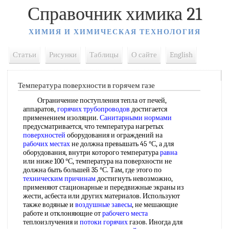
Справочник химика 21
ХИМИЯ И ХИМИЧЕСКАЯ ТЕХНОЛОГИЯ
Статьи
Рисунки
Таблицы
О сайте
English
Температура поверхности в горячем газе
Ограничение поступления тепла от печей,
аппаратов,
горячих трубопроводов
достигается
применением изоляции.
Санитарными нормами
предусматривается, что температура нагретых
поверхностей
оборудования и ограждений на
рабочих местах
не должна превышать 45 °С, а для
оборудования, внутри которого температура
равна
или ниже 100 °С, температура на поверхности не
должна быть большей 35 °С. Там, где этого по
техническим причинам
достигнуть невозможно,
применяют стационарные и передвижные экраны из
жести, асбеста или других материалов. Используют
также водяные и
воздушные завесы
, не мешающие
работе и отклоняющие от
рабочего места
теплоизлучения и
потоки горячих
газов. Иногда для