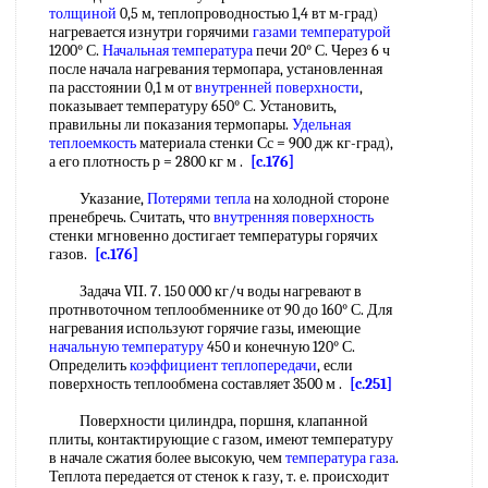
толщиной
0,5 м, теплопроводностью 1,4 вт м-град)
нагревается изнутри горячими
газами температурой
1200° С.
Начальная температура
печи 20° С. Через 6 ч
после начала нагревания термопара, установленная
па расстоянии 0,1 м от
внутренней поверхности
,
показывает температуру 650° С. Установить,
правильны ли показания термопары.
Удельная
теплоемкость
материала стенки Сс = 900 дж кг-град),
а его плотность р = 2800 кг м .
[c.176]
Указание,
Потерями тепла
на холодной стороне
пренебречь. Считать, что
внутренняя поверхность
стенки мгновенно достигает температуры горячих
газов.
[c.176]
Задача VII. 7. 150 000 кг/ч воды нагревают в
протнвоточном теплообменнике от 90 до 160° С. Для
нагревания используют горячие газы, имеющие
начальную температуру
450 и конечную 120° С.
Определить
коэффициент теплопередачи
, если
поверхность теплообмена составляет 3500 м .
[c.251]
Поверхности цилиндра, поршня, клапанной
плиты, контактирующие с газом, имеют температуру
в начале сжатия более высокую, чем
температура газа
.
Теплота передается от стенок к газу, т. е. происходит