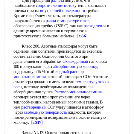
Для упрощения
расчета
допустим, что
наибольшее
сопротивление потоку
тепла оказывает
пленка газа на
внутренней поверхности
трубки.
Кроме того, будем считать, что температура
наружной стенки
равна
температуре газов
,
обогревающих трубку (780° С), так как
расход тепла
в
единицу временя невелик и горячие газы
присутствуют в большом избытке.
[c.66]
Класс 200. Азотные атмосферы могут быть
бедными или богатыми производятся из экзогаза
соответственно бедного или богатого при
дальнейшей его обработке.
Охлажденный
газ класса
100 пропускают через
абсорбционную колонку
,
содержащую 15 %-ный
водный раствор
моноэтаноламина
, который поглощает СОг. Азотные
атмосферы должны иметь низкую
температуру точки
росы
, поэтому необходимы их охлаждение и
абсорбционная сушка.
Раствор моноэтаноламина
регенерируется при пропускании его через
теплообменник, нагреваемый горячими газами. В
нем
растворенный
СОг улетучивается в атмосферу
через
свободную поверхность
жидкости, которая
после регенерации возвращается в поглотительную
колонку.
[c.319]
Задача VI. 12. Огнеупорная стенка печи