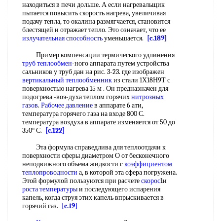
находиться в печи дольше. А если нагревальщик
пытается повысить скорость нагрева, увеличивая
подачу тепла, то окалина размягчается, становится
блестящей и отражает тепло. Это означает, что ее
излучательная способность
уменьшается.
[c.189]
Пример компенсации термического удлинения
труб теплообмен
-ного аппарата путем устройства
сальников у труб дан на рис. 3-23. где изображен
вертикальный теплообменник
из стали 1Х18Н9Т с
поверхностью нагрева 15 м . Он предназначен для
подогрева -воэ-духа теплом горячих
нитрозных
газов
.
Рабочее давление
в аппарате 6 ати,
температура горячего газа на входе 800 С.
температура воздуха в аппарате изменяется от 50 до
350° С.
[c.122]
Эта формула справедлива для теплоотдачи к
поверхности сферы диаметром О от бесконечного
неподвижного объема жидкости с
коэффициентом
теплопроводности
а, в которой эта сфера погружена.
Этой формулой пользуются при расчете
скорос
1и
роста температуры
и последующего испарения
капель, когда струя этих капель впрыскивается в
горячий газ.
[c.19]