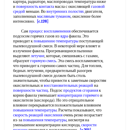
картера, радиаторе, маслопроводах температура ниже
и
поверхность контакта
масла с окисляющей
газовой
средой
меньше. Во
внутренних полостях
двигателя,
заполненных
масляным туманом
, окисление более
интенсивно.
[c.128]
Сам
процесс воспламенения
обеспечивается
подсосом горячих газов из
ядра
факела. Это
приводит к
повышению температуры
поступающей
пылевоздушной смеси. В некоторой мере влияет и
излучение факела. Прогревающиеся пылинки
выделяют
летучие
, которые, смешиваясь с газами,
образуют
горючую смесь
. Эта смесь воспламеняется,
что приводит к горению самих частиц. Для топлив,
бедных летучими, предварительный разогрев
пылевоздушной смеси должен быть столь
значительным, чтобы привести к заметным скоростям
окислительных и
восстановительных реакций
на
поверхности частиц
. Подсос
продуктов сгорания
к
корню факела уменьшает
концентрации горючего
и
окислителя (кислорода). Но это отрицательное
влияние перекрывается положительным влиянием
повышения температуры
. Расчеты показывают, что
скорость реакций окисления
очень резко возрастает
из-за
повышения температуры
, несмотря на
уменьшение концентрации кислорода,
скорости
реакции
приводит к воспламенению.
[c.201]