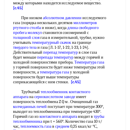
между которыми находится исследуемое вещество.
[c.45]
При низком
абсолютном давлении
исследуемого
газа (порядка нескольких десятков
миллиметров
ртутного столба
и ниже), когда
длина свободного
пробега молекул
становится соизмеримой с
толщиной слоя
газа в измерительной, трубке, нужно
учитывать
температурный скачок
на границе
твердого тела
и газа [Л. 1-17, 1-22, 1-23, 1-24].
Действительный
перепад температур
в слое газа
будет меньше
перепада температур
между горячей и
холодной поверхностями прибора.
Температура газа
у горячей поверхности будет ниже температуры этой
поверхности, а
температура газа
у холодной
поверхности будет выше температуры
соприкасающейся с ним стенки.
[c.45]
Трубчатый
теплообменник контактного
аппарата
на
сернокислотном заводе
имеет
поверхность теплообмена Z Q м . Очищенный газ
колчеданных печей
поступает при температуре 300°,
выходит из теплообменника при температуре 430°.
Горячий газ из
контактного аппарата
входит в
трубы
теплообменника
при t = 560°. Количество газа 10 т/
час,
теплоемкость газа
в
среднем
0,25 ккал/кг °С,