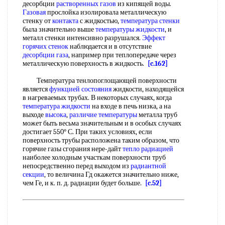
десорбции
растворенных газов
из кипящей воды.
Газовая
прослойка изолировала металлическую
стенку от
контакта
с жидкостью,
температура стенки
была значительно выше
температуры жидкости
, и
металл стенки интенсивно разрушался.
Эффект
горячих стенок
наблюдается и в отсутствие
десорбции газа
, например при теплопередаче через
металлическую поверхность в жидкость.
[c.162]
Температура тенлопоглощающей поверхности
является
функцией состояния
жидкости, находящейся
в нагреваемых трубах. В некоторых случаях, когда
температура жидкости
на входе в печь низка, а на
выходе
высока
,
различие температуры
металла труб
может быть весьма значительным и в особых случаях
достигает 550° С. При таких условиях, если
поверхность трубы расположена таким образом, что
горячие газы сгорания нере-дайт
тепло радиацией
наиболее холодным участкам поверхности труб
непосредственно перед выходом из
радиантной
секции
, то величина Гд окажется значительно ниже,
чем Ге, и к. п. д. радиации будет больше.
[c.52]