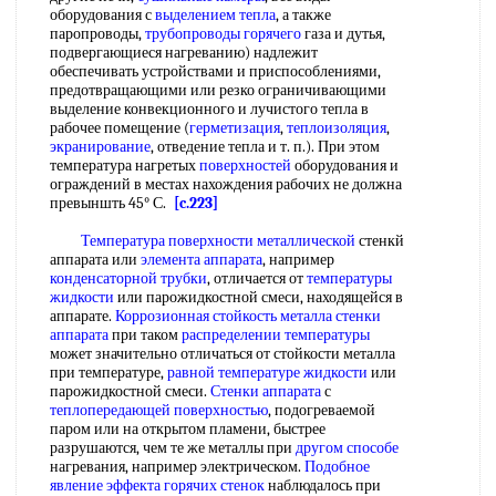
оборудования с
выделением тепла
, а также
паропроводы,
трубопроводы горячего
газа и дутья,
подвергающиеся нагреванию) надлежит
обеспечивать устройствами и приспособлениями,
предотвращающими или резко ограничивающими
выделение конвекционного и лучистого тепла в
рабочее помещение (
герметизация
,
теплоизоляция
,
экранирование
, отведение тепла и т. п.). При этом
температура нагретых
поверхностей
оборудования и
ограждений в местах нахождения рабочих не должна
превыншть 45° С.
[c.223]
Температура поверхности
металлической
стенкй
аппарата или
элемента аппарата
, например
конденсаторной трубки
, отличается от
температуры
жидкости
или парожидкостной смеси, находящейся в
аппарате.
Коррозионная стойкость металла
стенки
аппарата
при таком
распределении температуры
может значительно отличаться от стойкости металла
при температуре,
равной
температуре жидкости
или
парожидкостной смеси.
Стенки аппарата
с
теплопередающей поверхностью
, подогреваемой
паром или на открытом пламени, быстрее
разрушаются, чем те же металлы при
другом способе
нагревания, например электрическом.
Подобное
явление
эффекта горячих стенок
наблюдалось при