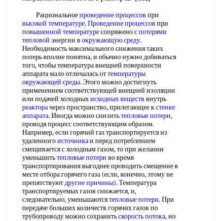
Рациональное
проведение процессов
при
высокой температуре
.
Проведение процессов
при
повышенной температуре
сопряжено с
потерями
тепловой
энергии в
окружающую среду
.
Необходимость максимального снижения таких
потерь вполне понятна, и обычно нужно добиваться
того, чтобы температура внещней поверхности
аппарата мало отличалась от
температуры
окружающей среды
. Этого можно достигнуть
применением соответствующей внещней изоляции
или подачей холодных
исходных веществ
внутрь
реактора
через пространство, прилегающее к
стенке
аппарата
. Иногда можно снизить
тепловые потери
,
проводя процесс соответствующим образом.
Например, если горячий газ транспортируется из
удаленного
источника
и перед потреблением
смещивается с холодным газом, то при желании
уменьшить
тепловые потери
во время
транспортирования выгоднее проводить смещение в
месте отбора горячего газа (если, конечно, этому не
препятствуют
другие причины
). Температура
транспортируемых газов снижается, и,
следовательно, уменьшаются
тепловые потери
. При
передаче больших количеств горячих газов по
трубопроводу можно сохранить
скорость потока
, но