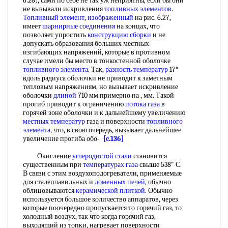
6.28), сами по себе не так уж неприятны, если бы они
не вызывали искривления
топливных элементов
.
Топливный элемент
,
изображенный
на рис. 6.27,
имеет
шарнирные соединения
на концах, что
позволяет упростить
конструкцию сборки
и не
допускать образования больших местных
изгибающих напряжений, которые в противном
случае имели бы место в тонкостенной оболочке
топливного элемента
. Так,
разность температур
17°
вдоль радиуса оболочки не приводит к заметным
тепловым напряжениям, но вызывает искривление
оболочки
длиной
710 мм примерно на , мм. Такой
прогиб приводит к ограничению
потока газа
в
горячей зоне оболочки и к дальнейшему увеличению
местных температур
газа и поверхности
топливного
элемента
, что, в свою очередь, вызывает дальнейшее
увеличение прогиба обо-
[c.136]
Окисление
углеродистой стали
становится
существенным при
температурах газа
свыше 538" С.
В связи с этим воздухоподогреватели, применяемые
для сталеплавильных и
доменных печей
, обычно
облицовываются
керамической плиткой
. Обычно
используется большое количество аппаратов, через
которые поочередно пропускается то горячий газ, то
холодный воздух, так что когда горячий газ,
выходящий из топки, нагревает поверхности