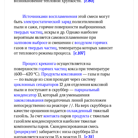
возникновение тепловой хрупкости.
[c.80]
Источниками воспламенения
этой смеси могут
быть
электростатический заряд
полиэтиленовой
пыли и сажи, горячие поверхности выброшенных
твердых частиц
, искры и др. Однако наиболее
вероятным является самовоспламенение при
залповом выбросе
и смешении с
воздухом горячих
газов и
твердых частиц
, температура которых зависит
от теплового режима процесса.
[c.107]
Процесс крекинга
осуществляется на
поверхности
горячих частиц
кокса при температуре
(600—620 °С).
Продукты коксования
— газы и пары
— по выходе из слоя проходят через систему
циклонных сепараторов
12 для отделения коксовой
пыли и поступают в скруббер —
парциальный
конденсатор
13, который для уменьшения
закоксовывания
передаточных линий расположен
непосредственно на реакторе //. На верх скруббера в
качестве орошения подается
охлажденный
тяжелый
газойль. За счет
контакта
паров
продукта
с тяжелым
газойлем конденсируются наиболее тяжелые
компоненты паров. Сконденсированная смесь
(
рециркулят
) забирается с низа скруббера 13 и
направляется насосом 15 в реактор 11.
[c.31]