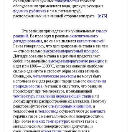
охлаждения наружных
поверхностей
горячего
оборудования применяется вода, циркулирующая в
водяных рубашках
или в системе труб,
расположенных на внешней стороне аппарата.
[c.75]
Эта реакция принадлежит к уникальному
классу
реакций
. Ее проводят в режиме
окислительного
дегидрирования
, но она не является
каталитической
.
Ранее говорилось, что дегидрирование этана в этилен
— относительно
высокотемпературный процесс
.
Дегидрирование метана в ацетилен представляет
собой чрезвычайно
высокотемпературную реакцию
и
идет при 1300— 1600°С, когда равновесие наиболее
сильно сдвинуто в сторону образования этилена.
Очевидно,
металлические реакторы
не могут быть
использованы для реакции парциального
окисления
природного газа
(метана) в силу того, что реакция
происходит при температуре, превышающей
температуру плавления
нержавеющей стали
или
любых других распространенных металлов. Поэтому
реакторы футеруют
огнеупорным кирпичом
, а
теплообмен и
теплоотвод
осуществляют до
контакта
горячих газов с неметаллическими поверхностями.
При более
низких температурах
контакт газов с
металлическими поверхностями допустим, и
окончательный
отвод тепла
производится в