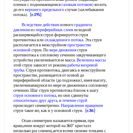
пленки с поднимающимся
газовым потоком
) вплоть
до его
верхнего предельного
случая (захлебывания
потока).
[c.195]
Вследствие действия
осевого
градиента
давления
из
периферийных слоев
исходной
расширяющейся струи формируется струя
противотока или
охлажденного потока
. Эта струя
располагается в межструйном
пространстве
основной
струи. По
мере движения
струи
противотока к сопловому сечению закручивающего
устройства увеличивается ее масса.
Величина массы
этой струи зависит от режима
работы вихревой
трубы
. Струя противотока, двигаясь в межструйном
пространстве, размещается от осевой до
периферийной области (до подложки), имея высоту,
увеличивающуюся по мере ее движения к сопловому
сечению. Шаг струи противотока близок к шагу
струи основного потока
, но они сдвинуты
относительно друг друга
, и
течение струй
происходит симметрично.
Направление вращения
струи такое же, как и у основной струи.
[c.36]
Осью симметрии называется прямая, при
враш,ении вокруг которой на 360" кристалл
несколько раз совмеш,ается всеми своими точками с