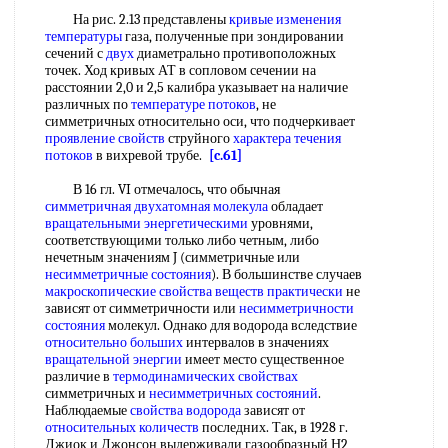
На рис. 2.13 представлены
кривые изменения
температуры
газа, полученные при зондировании
сечений с
двух
диаметрально противоположных
точек. Ход кривых АТ в сопловом сечении на
расстоянии 2,0 и 2,5 калибра указывает на наличие
различных по
температуре потоков
, не
симметричных относительно оси, что подчеркивает
проявление свойств
струйного
характера течения
потоков
в вихревой трубе.
[c.61]
В 16 гл. VI отмечалось, что обычная
симметричная двухатомная молекула
обладает
вращательными энергетическими
уровнями,
соответствующими только либо четным, либо
нечетным значениям J (симметричные или
несимметричные состояния
). В большинстве случаев
макроскопические свойства
веществ практически
не
зависят от симметричности или
несимметричности
состояния
молекул. Однако для водорода вследствие
относительно больших
интервалов в значениях
вращательной энергии
имеет место существенное
различие в
термодинамических свойствах
симметричных и
несимметричных состояний
.
Наблюдаемые
свойства водорода
зависят от
относительных количеств
последних. Так, в 1928 г.
Джиок и Джонсон выдерживали газообразный Н2