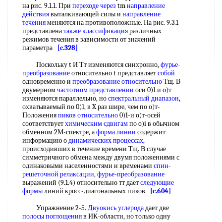
на рис. 9.1.1. При
переходе через
tm
направление
действия
выталкивающей силы и
направление
течения
меняются на противоположные. На рис. 9.3.1
представлена
также классификация
различных
режимов течения в зависимости от значений
параметра
[c.328]
Поскольку t И Тт изменяются синхронно,
фурье-
преобразование
относительно t представляет
собой
одновременно и
преобразование относительно
Тщ. В
двумерном
частотном представлении
оси 0)1 и о)т
изменяются параллельно, но
спектральный диапазон
,
охватываемый по 0)1, в X раз шире, чем по о)т-
Положения
пиков относительно
0)1-и о)т-осей
соответствует
химическим сдвигам
по o)i в обычном
обменном 2М-спектре, а
форма линии
содержит
информацию о
динамических процессах
,
происходивших в течение времени Тщ. В случае
симметричного обмена между двумя положениями с
одинаковыми населенностями и временами
спин-
решеточной релаксации
,
фурье-преобразование
выражений (9.1.4) относительно тт дает
следующие
формы
линий кросс-диагональных пиков
[c.604]
Упражнение 2-5.
Двуокись углерода
дает две
полосы поглощения
в ИК-области, но только одну