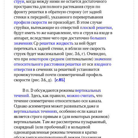
струи
, когда между ними не остается достаточного
пространства для полного растекания струи по
фронту решетки в обратную сторону (от задней
стенки к передней), указанного перевертывания
профиля скорости
не произойдет. В этом случае
струйки, вытекающие из отверстий
плоской решетки
,
будут иметь то же направление, что и струя на входе в
аппарат, вследствие чего при достаточно
больших
значениях
Ср
решетки жидкость
за ней будет
перетекать к задней стенке, и вблизи нее скорость
струек будет максимальной (рис. 3.6, г). Очевидно,
что при
некотором среднем
(оптимальном)
значении
относительного
расстояния решетки
от оси
входного
отверстия
в сечениях за решеткой установится
промежуточный почти симметричный профиль
скорости (рис. 3.6, д).
[c.85]
В п. D обсуждаются режимы
вертикальных
течений
. Здесь, как правило,
можно считать
, что
течение симметрично относительно оси канала.
Одиако асимметрия может развиваться даже и
вертикальных течениях
, особенно если канал не
является строго прямым и (для некоторых режимов)
вертикальным. Там же рассмотрены пузырьковый,
снарядный (или пробочный) и кольцевой
однонаправленные режимы течения и кратко
обсуждается нротивоточный режим (падающая