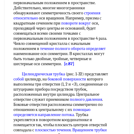
первоначальным положением в пространстве.
Действительно, многие многогранники
обнаруживают симметричность своего
строения
относительно
оси вращения. Например, прнзма с
квадратным сечением при
повороте вокруг
оси,
проходящей через центры ее оснований, будет
совмещаться всеми своими точками с
первоначальным положением в пространстве 4 раза.
Чивло совмещений кристалла с начальным
положением в
течение полного
оборота определяет
наименование оси симметрии. В кристаллах могут
быть только двойные, тройные, четверные и
шестерные оси симметрии.
[c.87]
Цилиндрическая трубка
(рис. 1-32) представляет
собой
цилиндр, на
боковой поверхности
которого
выполнены три отверстия (1, 2 и <3), соединенные со
штуцерами прибора посредством трубок,
расположенных внутри цилиндра. Центральное
отверстие служит приемником
полного давления
.
Боковые отверстия расположены симметрично по
отношению к центральному с их
помощью
определяется
направление потока
. Трубка
укрепляется в поворотном координатннке и
помещается так, чтобы плоскость центров отверстий
совпадала с
плоскостью течения
.
Вращением трубки