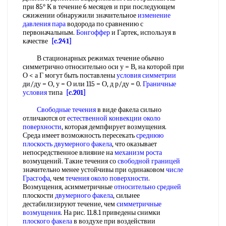
при 85° К в течение 6 месяцев и при последующем
сжижении обнаружили значительное
изменение
давления пара
водорода по сравнению с
первоначальным.
Бонгоффер
и Гартек, используя в
качестве
[c.241]
В стационарных режимах течение обычно
симметрично относительно оси у = В, на которой при
О < а Г могут быть поставлены
условия симметрии
ди/ду = О, у = О или 115 = О, д р/ду = 0.
Граничные
условия
типа
[c.201]
Свободные течения
в виде факела сильно
отличаются от
естественной конвекции
около
поверхности
, которая демпфирует возмущения.
Среда имеет возможность пересекать
среднюю
плоскость
двумерного факела
, что оказывает
непосредственное влияние на
механизм роста
возмущений. Такие течения со
свободной границей
значительно менее устойчивы при одинаковом
числе
Грасгофа
, чем
течения около поверхности
.
Возмущения, асимметричные
относительно средней
плоскости
двумерного факела
, сильнее
дестабилизируют течение, чем
симметричные
возмущения
. На рис. 11.8.1 приведены снимки
плоского факела
в воздухе при воздействии