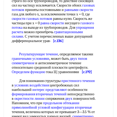
строго по оси трубопроводов, то действие сносящих
сил на частицу исключается. Скорости обоих
газовых
потоков
приняты постоянными и
равными скорости
газа для любого х, за исключением точки х = 0, где
скорости газовых потоков
равны нулю. Скорость же
частицы при х = 0
равна скорости
несущего
газового
потока
на выходе из трубопроводов. Для
упрощения
расчета
можно пренебречь
гравитационными
силами
. С учетом перечисленных выше допущений
дифференциальное урав-
[c.136]
Результирующее течение
, определяемое такими
граничными условиями
, может быть
двух
типов
симметричное
и антисимметричное течение
относительно срединной плоскости центрифуги.
Определим функцию
тока 11] уравнениями
[c.192]
Для понимания структуры
пристенного течения
в
условиях воздействия
центробежных сил
наибольший
интерес представляют
особенности
формирования вторичных течений
непосредственно
в
окрестности линии
сопряжения
двух
поверхностей.
Напомним, что при
продольном обтекании
прямолинейной угловой
конфигурации вторичные
течения, величина которых не превышает 3—3.5 % от
имеют вид замкнутых парных вихрей,
симметрично