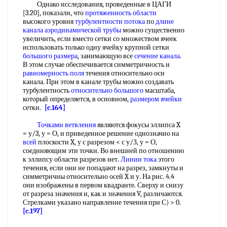
Однако исследования, проведенные в ЦАГИ
[3.20], показали, что
протяженность области
высокого уровня
турбулентности потока
по
длине
канала
аэродинамической трубы
можно существенно
увеличить, если вместо сетки со множеством ячеек
использовать только одну ячейку крупной сетки
большого размера
, занимающую все
сечение канала
.
В этом случае обеспечивается симметричность и
равномерность поля
течения относительно оси
канала. При этом в канале трубы можно создавать
турбулентность
относительно большого
масштаба,
который определяется, в основном,
размером ячейки
сетки.
[c.164]
Точками ветвления
являются фокусы эллипса X
= у/3, у = О, и приведенное решение однозначно на
всей
плоскости X, у с разрезом < с у/З, у = О,
соединяющим эти точки. Во внешней по отношению
к эллипсу области разрезов нет.
Линии тока
этого
течения, если они не попадают на разрез, замкнуты и
симметричны относительно осей X и у. На рис. 4.4
они изображены в первом квадранте. Сверху и снизу
от разреза значения и, как и значения V, различаются.
Стрелками указано направление течения при С) > 0.
[c.197]