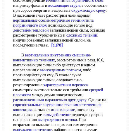
осесимметричные
течения типа пограничного слоя
,
например факелы и
восходящие струи
, в особенности
при сбросе энергии и вещества в
окружающую среду
.
В настоящей главе рассмотрим ламинарные
вертикальные осесимметричные
течения типа
пограничного слоя
, возникающие только под
действием тепловой
выталкивающей силы, оставляя
рассмотрение турбулентных и
сложных течений
,
индуцированных выталкивающей силой, на
последующие главы.
[c.178]
В
вертикальных внутренних
смешанно-
конвективных течениях
, рассмотренных в разд. 10.6,
выталкивающие силы либо действуют в одном
направлении с
вынужденным потоком
, либо
противодействуют ему. В таком случае
выталкивающие силы и, следовательно,
результирующие
характеристики переноса
симметричны относительно оси трубы или
средней
плоскости
между двумя поверхностями,
расположенными параллельно
друг другу
. Однако на
горизонтальные внутренние течения
естественная
конвекция
оказывает
иное влияние
, поскольку
выталкивающие
силы действуют
перпендикулярно
направлению
вынужденного потока
. При
возрастании выталкивающих сил симметричное
вынужденное течение
, наблюдающееся в случае