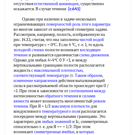
отсутствия
естественной конвекции
, существенно
искажается. В случае течения
[c.641]
Однако при наличии в задаче нескольких
ограничивающих
поверхностей роль
этого параметра
во многом зависит от конкретной геометрии задачи.
Рассмотрим, например, полость, изображенную на
рис. 14.3.1, считая, что она заполнена
чистой водой
при температуре с = 0°С. Если 4 °С, т. е. 1, то вдоль
холодной стенки
полости возникает
восходящее
течение
и развивается одноячеистая
схема движения
.
Однако для любых 4>4°С 0 У <1, и между
вертикальными границами полости располагается
жидкость с
максимальной плотностью
,
соответствующей температуре
(т.
Таким образом
,
изменение направления
действия выталкивающей
силы в рассматриваемой области происходит при 0 /
<1. При этом в зависимости от
соотношения между
интенсивностью
обратного течения
и
силами
вязкости
может возникнуть многоячеистый
режим
течения
. При Я = 1/2
максимум плотности
для
кондуктивного
температурного поля
располагается
посередине между вертикальными границами. Это
характерно для
любых значений
и 1с, симметричных
относительно т. е. для Я == = 1/2. При этом
возникают
симметричные ячейки
, в
которых