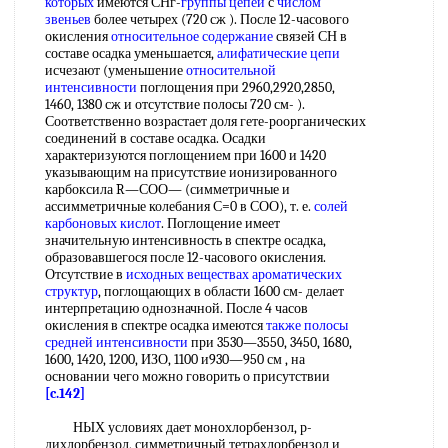
которых
имеются СНг-
группы цепей
с
числом
звеньев
более четырех (720 сж ). После 12-часового
окисления
относительное содержание
связей СН в
составе осадка уменьшается,
алифатические цепи
исчезают (уменьшение
относительной
интенсивности
поглощения при 2960,2920,2850,
1460, 1380 сж и отсутствие полосы 720 см- ).
Соответственно возрастает доля гете-роорганических
соединений в составе осадка. Осадки
характеризуются поглощением при 1600 и 1420
указывающим на присутствие ионизированного
карбоксила R—СОО— (симметричные и
ассимметричные колебания С=0 в СОО), т. е.
солей
карбоновых кислот
. Поглощение имеет
значительную интенсивность в спектре осадка,
образовавшегося после 12-часового окисления.
Отсутствие в
исходных веществах
ароматических
структур
, поглощающих в области 1600 см- делает
интерпретацию однозначной. После 4 часов
окисления в спектре осадка имеются
также полосы
средней интенсивности
при 3530—3550, 3450, 1680,
1600, 1420, 1200, ИЗО, 1100 и930—950 см , на
основании чего можно говорить о присутствии
[c.142]
НЫХ условиях дает монохлорбензол, р-
дихлорбензол, симметричный тетрахлорбензол и