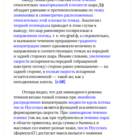
относительно
экваториальной плоскости
шара Дф
обладает равными и противоположными по
знаку
значениями
в
симметрично расположенных
относительно этой
плоскости точках
. Аналогия с
теорией потенциала
приводит в этом случае к
выводу, что шар равномерно поляризован в
направлении потока
, т. е. что grad ф, а следовательно,
и вызванное течением приращение
градиента
концентрации
имеет одинаковую величину и
направление в соответствующих точках на передней
и задней сторонах шара. Иными словами,
увеличение
скорости
испарения на передней (обращенной
навстречу потоку) стороне равно уменьшению — на
задней стороне, и
полная скорость
испарения
остается неизменной — такой же, как у
неподвижных капель.
[c.58]
Отсюда видно, что для ламинарного режима
течения весьма тонкой пленки при
линейном
распределении
концентрации
жидкости вдоль потока
число Нуссельта
является функцией исключительно
формпараметра скорости. При
ламинарном течении
пленки
(так же, как при турбулентно.м
течении пара
)
в области прямотока, когда суммы о бъемны.х и
массовых сил имеют разные знаки,
число Нуссельта
(формула 67) достигает макси.мальнэго значения