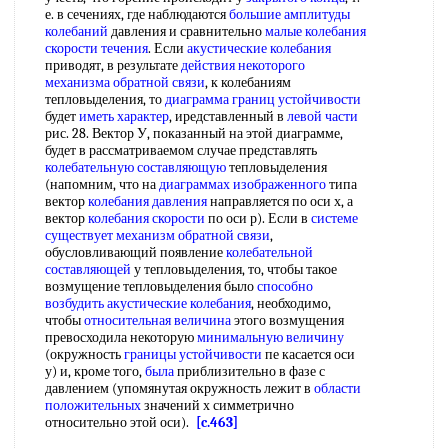
е. в сечениях, где наблюдаются
большие амплитуды
колебаний
давления и сравнительно
малые колебания
скорости течения
. Если
акустические колебания
приводят, в результате
действия некоторого
механизма
обратной связи
, к колебаниям
тепловыделения, то
диаграмма границ устойчивости
будет
иметь характер
, иредставленный в
левой части
рис. 28. Вектор У, показанный на этой диаграмме,
будет в рассматриваемом случае представлять
колебательную составляющую
тепловыделения
(напомним, что на
диаграммах изображенного
типа
вектор
колебания давления
направляется по оси х, а
вектор
колебания скорости
по оси р). Если в
системе
существует
механизм обратной связи
,
обусловливающий появление
колебательной
составляющей
у тепловыделения, то, чтобы такое
возмущение тепловыделения было
способно
возбудить
акустические колебания
, необходимо,
чтобы
относительная величина
этого возмущения
превосходила некоторую
минимальную величину
(окружность
границы устойчивости
пе касается оси
у) и, кроме того,
была
приблизительно в фазе с
давлением (упомянутая окружность лежит в
области
положительных
значений х симметрично
относительно этой оси).
[c.463]