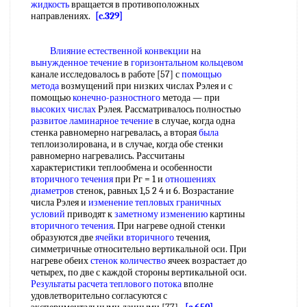
жидкость
вращается в противоположных
направлениях.
[c.329]
Влияние естественной конвекции
на
вынужденное течение
в
горизонтальном кольцевом
канале исследовалось в работе [57] с
помощью
метода
возмущений при низких числах Рэлея и с
помощью
конечно-разностного
метода — при
высоких числах
Рэлея. Рассматривалось полностью
развитое ламинарное течение
в случае, когда одна
стенка равномерно нагревалась, а вторая
была
теплоизолирована, и в случае, когда обе стенки
равномерно нагревались. Рассчитаны
характеристики теплообмена и особенности
вторичного течения
при Рг = 1 и
отношениях
диаметров
стенок, равных 1,5 2 4 и 6. Возрастание
числа Рэлея и
изменение тепловых
граничных
условий
приводят к
заметному изменению
картины
вторичного течения
. При нагреве одной стенки
образуются две
ячейки вторичного
течения,
симметричные относительно вертикальной оси. При
нагреве обеих
стенок количество
ячеек возрастает до
четырех, по две с каждой стороны вертикальной оси.
Результаты расчета
теплового потока
вполне
удовлетворительно согласуются с