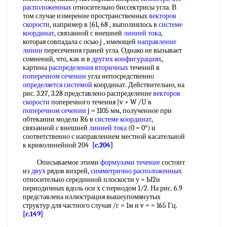
расположенных
относительно биссектрисы угла. В
том случае измерение пространственных
векторов
скорости
, например в [61, 68 , выполнялось в
системе
координат
, связанной с внешней
линией тока
,
которая совпадала с осью j , имеющей
направление
линии
пересечения граней угла. Однако не вызывает
сомнений, что, как и в
других конфигурациях
,
картина
распределения вторичных
течений в
поперечном сечении
угла непосредственно
определяется системой
координат. Действительно, на
рис. 3.27, 3.28 представлено распределение
векторов
скорости
поперечного течения [v + W /U в
поперечном сечении
j = 1105 мм, полученное при
обтекании модели R6 в
системе координат
,
связанной с внешней
линией тока
(0 = 0°) и
соответственно с направлением местной касательной
к криволинейной 204
[c.204]
Описываемое этими
формулами течение
состоит
из
двух
рядов вихрей,
симметрично расположенных
относительно серединной плоскости у = Ы2н
периодичных вдоль оси х с периодом 1/2. На рис. 6.9
представлена иллюстрация вышеупомянутых
структур для частного случая /г = 1м и v = = 165 Гц.
[c.149]