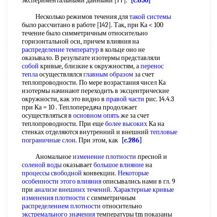
экспериментальными данными [77].
[c.650]
Несколько режимов течения для
такой системы
было рассчитано в работе [142]. Так, при Ка < 100
течение было симметричным относительно
горизонтальной оси, причем влияния на
распределение температур
в кольце оно не
оказывало. В результате изотермы представляли
собой
кривые, близкие к окружностям, а
перенос
тепла
осуществлялся
главным образом
за счет
теплопроводности. По мере возрастания чисел Ка
изотермы начинают переходить в эксцентрические
окружности, как это видно в
правой части
рис. 14.4.3
при Ка = 10 . Теплопередача продолжает
осуществляться в
основном опять
же за счет
теплопроводности. При еще
более высоких
Ка на
стенках отделяются внутренний и внешний
тепловые
пограничные слои
. При этом, как
[c.286]
Аномальное
изменение плотности
пресной и
соленой воды
оказывает
большое влияние
на
процессы свободной
конвекции.
Некоторые
особенности
этого влияния
описывались нами в гл. 9
при
анализе внешних течений
.
Характерные кривые
изменения плотности
с симметричным
распределением плотности
относительно
экстремального значения
температуры tm показаны