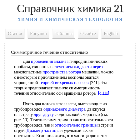
Справочник химика 21
ХИМИЯ И ХИМИЧЕСКАЯ ТЕХНОЛОГИЯ
Статьи
Рисунки
Таблицы
О сайте
English
Симметричное течение относительно
Для
проведения анализа
гидродинамических
проблем, связанных с
течением жидкости через
межлопастные
пространства ротора
мешалки, можно
с некоторым приближением воспользоваться
упрощенной
теорией вихревых насосов
[241]. Эта
теория предполагает полную симметричность
течения относительно оси вращения ротора
[c.111]
Пусть два потока газовзвеси, вытекающие из
трубопроводов
одинакового диаметра
, движутся
навстречу
друг другу
с одинаковой скоростью (см.
рис. 40). Течение симметрично как относительно оси
трубопроводов, так и
относительно границы
встречи
струй.
Диаметр частицы
и удельный вес ее
постоянны. Если положить, что частица движется