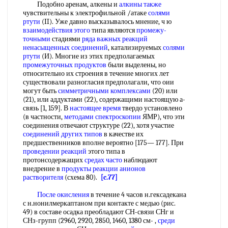
Подобно аренам, алкены и
алкины также
чувствительны к электрофильной /атаке
солями
ртути
(II). Уже давно высказывалось мнение, ч ю
взаимодействия этого
типа являются
промежу-
точными
стадиями
ряда важных
реакций
ненасыщенных соединений
, катализируемых
солями
ртути
(И). Многие из этих предполагаемых
промежуточных продуктов
были выделены, но
относительно их строения в течение многих лет
существовали разногласия предполагали, что оии
могут быть
симметричными комплексами
(20) или
(21), или аддуктами (22), содержащими настоящую а-
связь [1, 159]. В
настоящее время
твердо установлено
(в частности,
методами спектроскопии
ЯМР), что эти
соединения отвечают структуре (22), хотя участие
соединений других типов
в качестве их
предшественников вполне вероятно [175— 177]. При
проведении реакций
этого типа в
протонсодержащих
средах часто
наблюдают
внедрение в
продукты реакции
анионов
растворителя
(схема 80).
[c.77]
После окисления
в течение 4 часов н.гексадекана
с н.нонилмеркаптаном при контакте с медью (рис.
49) в составе осадка преобладают СН-связи СНг и
СНз-групп (2960, 2920, 2850, 1460, 1380 см- ,
среди