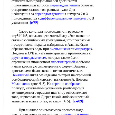
относительно продольной оси достигается
положение, при котором
перепад давления
в боковых
отверстиях становится равным нулю. Для
наблюдения за
перепадом давления
штуцера 2 н 3
присоединяются к
дифференциальному манометру
. В
указанном
[c.79]
Слово кристалл происходит от греческого
кгу81а11о8, означающего чистый лед . Это название
связано с ошибочным убеждением, что прекрасные
прозрачные минералы, найденные в Альпах, были
образованы из воды при
очень низких температурах
.
Позднее в XVII в. название кристалл применялось к
другим твердым телам
, которые также были
ограничены множеством
плоских граней
и обычно
имели красивую симметричную форму. Веками с
кристаллами было связано нечто мистическое.
Печальный
ангел безнадежно смотрит на огромный
ромбоэдрический кристалл на картине А. Дюрера
Меланхолия
(рис. 9-2). На
картине изображен
полиэдр, называемый усеченным ромбоэдром в
течение долгого времени шел спор относительно
того, нарисовал ли Дюрер какой-либо конкретный
минерал, и если это так, то какой [4, 5].
[c.403]
При анализе описываемого процесса надо
учесть, что горение происходит у
закрытого конца
, т.