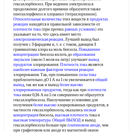
гексахлорбензол. При ведении электролиза в
продолжение долгого времени образуются также
пентахлорфенол и хлоранил (тетрахлорхинон].
Относительные количества
этих веществ в
продуктах
реакции
находятся в правильной зависимости от
плотности тока
(при прочих
равных условиях
) это
указывает на то, что здесь имеет место
электрохимическая реакция
. Лучший выход был
получен с 3 фарадеям и, т. е. с током, дающим 3
граммиатома хлора ка моль бензола.
Повышение
концентрации
бензола вплоть до
образования
эмульсии
(около 1 моля на литр) улучшает
выход
продуктов
хлорирования.
Плотность тока
является
наиболее важным
фактором течения реакции
хлорирования. Так, при повышении
силы тока
приблизительно дО 1 А на 1 см увеличивается
общий
выход
, так же как и выход
более высоко
хлорированных продуктов
, тогда как при
плотности
тока
ниже 0,26 А на 1 см совершенно не образуется
гексахлорбензола. Наилучшими условиями для
получения
более высоко
хлорированных ородуктов, в
частности гексахлорбензола, оказались
низкая
концентрация
бензола,
высокая плотность
тока и
высокая температура
.
Общий ВЫХОД
и выход
гексахлорбензола больше при
платиновом аноде
, чем
при графитовом или аноде из магнитной окиои