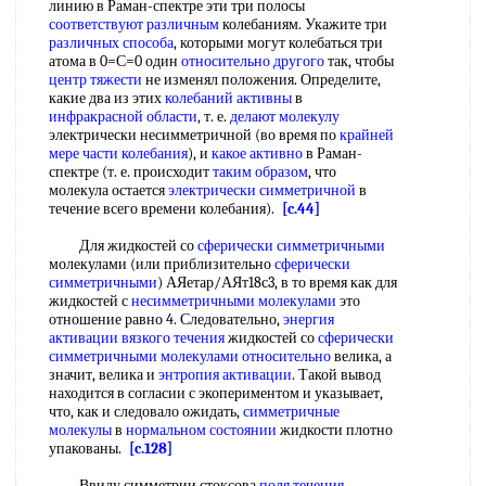
линию в Раман-спектре эти три полосы
соответствуют различным
колебаниям. Укажите три
различных способа
, которыми могут колебаться три
атома в 0=С=0 один
относительно другого
так, чтобы
центр тяжести
не изменял положения. Определите,
какие два из этих
колебаний активны
в
инфракрасной области
, т. е.
делают молекулу
электрически несимметричной (во время по
крайней
мере
части колебания
), и
какое активно
в Раман-
спектре (т. е. происходит
таким образом
, что
молекула остается
электрически симметричной
в
течение всего времени колебания).
[c.44]
Для жидкостей со
сферически симметричными
молекулами (или приблизительно
сферически
симметричными
) АЯетар/АЯт18с3, в то время как для
жидкостей с
несимметричными молекулами
это
отношение равно 4. Следовательно,
энергия
активации вязкого течения
жидкостей со
сферически
симметричными
молекулами относительно
велика, а
значит, велика и
энтропия активации
. Такой вывод
находится в согласии с экопериментом и указывает,
что, как и следовало ожидать,
симметричные
молекулы
в
нормальном состоянии
жидкости плотно
упакованы.
[c.128]
Ввиду симметрии стоксова
поля течения