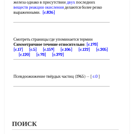
железа однако в присутствии
двух
последних
веществ реакции окисления
делаются более резко
выраженными.
[c.826]
Смотреть страницы где упоминается термин
Симметричное течение относительно
:
[c.193]
[c.17]
[c.5]
[c.159]
[c.106]
[c.122]
[c.205]
[c.120]
[c.93]
[c.392]
Псевдоожижение твёрдых частиц (1965) -- [
c.0
]
ПОИСК