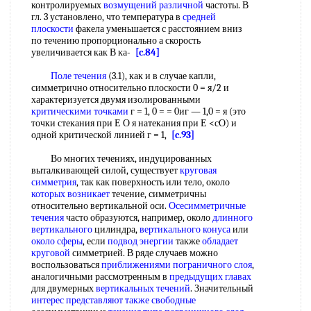
контролируемых
возмущений различной
частоты. В
гл. 3 установлено, что температура в
средней
плоскости
факела уменьшается с расстоянием вниз
по течению пропорционально а скорость
увеличивается как В ка-
[c.84]
Поле течения
(3.1), как и в случае капли,
симметрично относительно плоскости 0 = я/2 и
характеризуется двумя изолированными
критическими точками
г = 1, 0 = = 0иг — 1,0 = я (это
точки стекания при Е О я натекания при Е <сО) и
одной критической линией г = 1,
[c.93]
Во многих течениях, индуцированных
выталкивающей силой, существует
круговая
симметрия
, так как поверхность или тело, около
которых возникает
течение, симметричны
относительно вертикальной оси.
Осесимметричные
течения
часто образуются, например, около
длинного
вертикального
цилиндра,
вертикального конуса
или
около сферы
, если
подвод энергии
также
обладает
круговой
симметрией. В ряде случаев можно
воспользоваться
приближениями пограничного слоя
,
аналогичными рассмотренным в
предыдущих главах
для двумерных
вертикальных течений
. Значительный
интерес представляют
также свободные