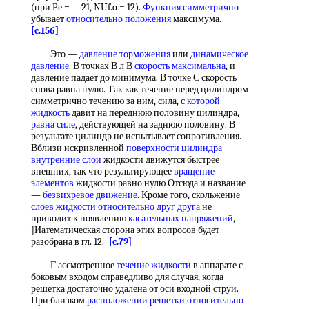
(при Ре = —21, NUf.o = 12).
Функция симметрично
убывает
относительно положения
максимума.
[c.156]
Это —
давление торможения
или
динамическое
давление
. В точках В л В
скорость максимальна
, и
давление падает до минимума. В точке С скорость
снова равна нулю. Так как течение перед цилиндром
симметрично течению за ним, сила, с
которой
жидкость
давит на переднюю половину цилиндра,
равна силе
, действующей на заднюю половину. В
результате цилиндр не испытывает сопротивления.
Вблизи искривленной
поверхности цилиндра
внутренние слои
жидкости движутся быстрее
внешних, так что результирующее
вращение
элементов
жидкости равно нулю Отсюда и название
—
безвихревое движение
. Кроме того, скольжение
слоев жидкости
относительно друг друга
не
приводит к появлению
касательных напряжений
,
]Иатематическая сторона этих вопросов будет
разобрана в гл. 12.
[c.79]
Г ассмотренное
течение жидкости
в аппарате с
боковым входом справедливо для случая, когда
решетка достаточно удалена от оси входной струи.
При близком
расположении решетки
относительно