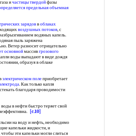
газа и
частицы твердой
фазы
определяется предельная
объемная
трических зарядов
в
облаках
сходящих
воздушных потоков
, с
разбрызгиванием водяных капель.
одяная пыль заряжена
ьно. Ветер разносит отрицательно
ет основной
массив
грозового
апли воды выпадают в виде дождя
стоянии, образуя в облаке
 в
электрическом поле
приобретает
электрода
. Как только капля
т стекать благодаря проводимости
оды в нефти быстро теряет свой
неэффективна.
[c.10]
льсии на воду и нефть, необходимо
щие капельки жидкости, и
, чтобы эти капельки могли слиться