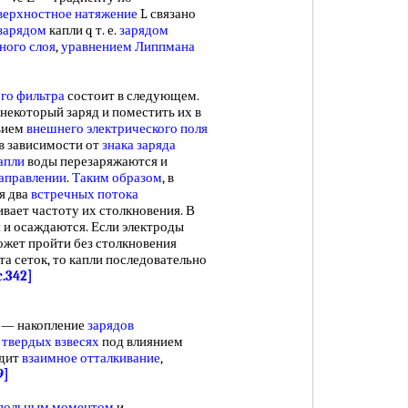
ерхностное натяжение
L связано
зарядом
капли q т. е.
зарядом
ного слоя
,
уравнением Липпмана
ого фильтра
состоит в следующем.
екоторый заряд и поместить их в
твием
внешнего электрического поля
 в зависимости от
знака заряда
апли
воды перезаряжаются и
аправлении
.
Таким образом
, в
я два
встречных потока
вает частоту их столкновения. В
 и осаждаются. Если электроды
может пройти без столкновения
та сеток, то капли последовательно
c.342]
— накопление
зарядов
и
твердых взвесях
под влиянием
дит
взаимное отталкивание
,
9]
польным моментом
и