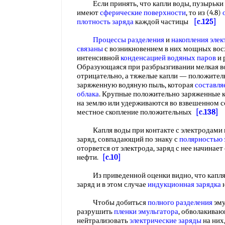
Если принять, что капли воды, пузырьки 
имеют
сферические поверхности
, то из (4.8)
плотность заряда
каждой частицы
[c.125]
Процессы разделения
и
накопления элек
связаны
с возникновением в них мощных во
интенсивной
конденсацией водяных паров
и 
Образующаяся при разбрызгивании мелкая в
отрицательно, а тяжелые капли — положител
заряженную водяную пыль, которая
составля
облака
. Крупные положительно заряженные к
на землю или удерживаются во взвешенном со
местное скопление положительных
[c.138]
Капля воды при контакте с электродами
заряд, совпадающий по знаку с
полярностью 
оторвется от электрода, заряд с нее начинае
нефти.
[c.10]
Из приведенной оценки видно, что капля в
заряд и в этом случае
индукционная зарядка
Чтобы добиться
полного разделения
эму
разрушить
пленки эмульгатора
, обволакиваю
нейтрализовать
электрические заряды
на них