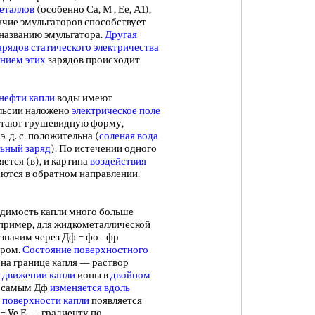
еталлов
(особенно Са, М , Ее, А1),
ичие эмульгаторов способствует
 названию эмульгатора.
Другая
арядов статического электричества
нием этих
зарядов происходит
нефти капли
воды имеют
ульсии наложено
электрическое поле
ретают грушевидную форму,
. д. с. положительна (
соленая вода
ьный заряд
). По истечении одного
ется (в), и картина
воздействия
ваются в обратном направлении.
димость капли много больше
например, для жидкометаллической
значим через Дф = фо - фр
ором.
Состояние поверхностного
 на границе капля — раствор
и
движении капли
ионы в
двойном
м самым Дф
изменяется вдоль
а
поверхности капли
появляется
 = Ve Е — градиенту по