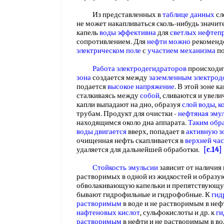
Из представленных в
таблице данных
сл
не может накапливаться сколь-нибудь значит
капель
воды эффективна
для
светлых нефтеп
сопротивлением. Для
нефти можно
рекомендо
электрическом поле
с
участием механизма
по
Работа электродегидраторов
происходи
зона
создается между
заземленным электрод
подается
высокое напряжение
. В этой зоне 
сталкиваясь между
собой
, сливаются и увел
капли выпадают на дно, образуя
слой воды
,
к
трубам. Продукт для очистки -
нефтяная эму
находящимся около дна аппарата.
Таким обр
воды двигается
вверх, попадает в
активную з
очищенная нефть скапливается в
верхней ча
удаляется для дальнейшей обработки.
[c.14]
Стойкость эмульсии
зависит от наличия 
растворимых в одной из жидкостей и образу
обволакивающую капельки и препятствующу
бывают гидрофильные и гидрофобные. К
гид
растворимым
в воде и не растворимым в неф
нафтеновых кислот
, сульфокислоты и др. к
ги
растворимым
в нефти и не растворимым в в