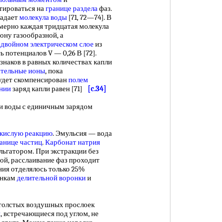
тироваться на
границе раздела
фаз.
ладает
молекула воды
[71, 72—74]. В
ерно каждая тридцатая молекула
ону газообразной, а
В
двойном электрическом слое
из
 потенциалов V — 0,26 В [72].
знаков в равных количествах капли
ательные ионы
, пока
удет скомпенсирован
полем
нии
заряд капли равен [71]
[c.34]
и воды с единичным зарядом
кислую реакцию
. Эмульсия — вода
анице частиц
.
Карбонат натрия
льгатором. При экстракции без
ой, расслаивание фаз проходит
ия отделялось только 25%
енкам
делительной воронки
и
толстых воздушных прослоек
и
, встречающиеся под углом, не