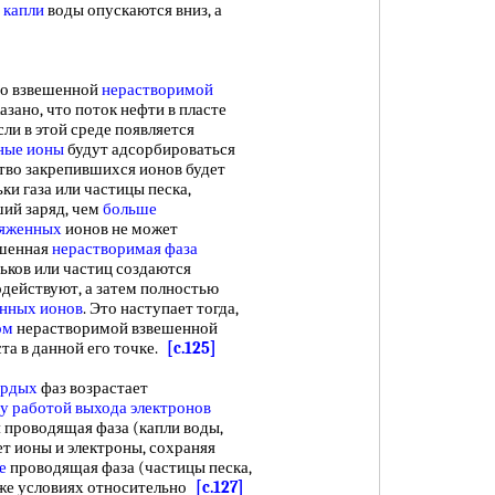
 капли
воды опускаются вниз, а
о взвешенной
нерастворимой
зано, что поток нефти в пласте
Если в этой среде появляется
ные ионы
будут адсорбироваться
тво закрепившихся ионов будет
ки газа или частицы песка,
ий заряд, чем
больше
ряженных
ионов не может
ешенная
нерастворимая фаза
рьков или частиц создаются
одействуют, а затем полностью
нных ионов
. Это наступает тогда,
ом
нерастворимой взвешенной
та в данной его точке.
[c.125]
ердых
фаз возрастает
ду
работой выхода электронов
 проводящая фаза (капли воды,
ет ионы и электроны, сохраняя
е
проводящая фаза (частицы песка,
х же условиях относительно
[c.127]