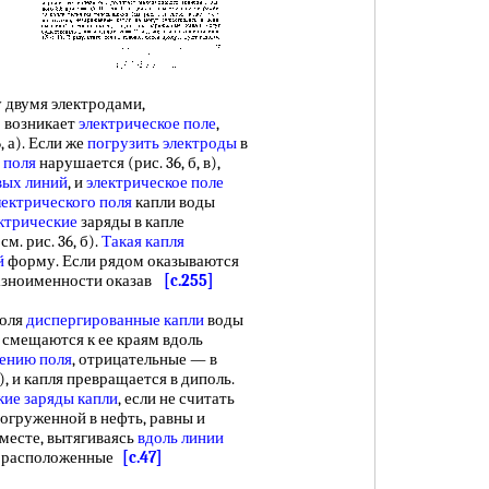
 двумя электродами,
о возникает
электрическое поле
,
, а). Если же
погрузить электроды
в
 поля
нарушается (рис. 36, б, в),
вых линий
, и
электрическое поле
лектрического поля
капли воды
ктрические
заряды в капле
см. рис. 36, б).
Такая капля
й
форму. Если рядом оказываются
и разноименности оказав
[c.255]
оля
диспергированные капли
воды
 смещаются к ее краям вдоль
ению поля
, отрицательные — в
 б), и капля превращается в диполь.
кие заряды капли
, если не считать
погруженной в нефть, равны и
 месте, вытягиваясь
вдоль линии
ды, расположенные
[c.47]