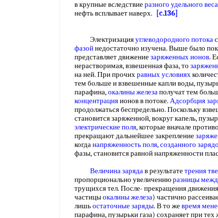
в крупные вследствие
разного удельного
веса
нефть всплывает наверх.
[c.136]
Электризация
углеводородного потока
с
фазой
недостаточно изучена. Выше было пока
представляет движение
заряженных ионов
. 
нерастворимая, взвешенная фаза, то
заряжен
на ней. При прочих
равных условиях
количес
тем больше и взвешенные капли воды, пузырь
парафина,
окалины железа
получат тем больш
концентрация
ионов в потоке.
Адсорбция за
продолжаться беспредельно. Поскольку взв
становится заряженной, вокруг капель, пузы
электрические поля
, которые вначале против
прекращают дальнейшее закрепление
заряже
когда
напряженность поля
,
созданного заряд
фазы, становится равной напряженности плас
Величина заряда
в результате
трения тв
пропорционально увеличению
разницы меж
трущихся тел. После- прекращения движения
частицы
окалины железа
) частично рассеива
лишь
остаточные заряды
. В то же
время мене
парафина, пузырьки газа) сохраняет при те