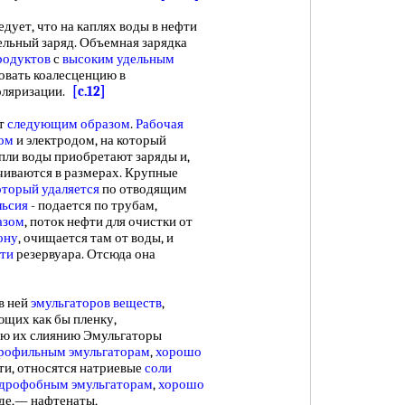
едует, что на каплях воды в нефти
ельный заряд. Объемная зарядка
родуктов
с
высоким удельным
вать коалесценцию в
ляризации.
[c.12]
т
следующим образом
.
Рабочая
ом
и электродом, на который
капли воды приобретают заряды и,
ичиваются в размерах. Крупные
оторый удаляется
по отводящим
льсия
- подается по трубам,
азом
, поток нефти для очистки от
ону
, очищается там от воды, и
сти
резервуара. Отсюда она
в ней
эмульгаторов веществ
,
ющих как бы пленку,
ю их слиянию Эмульгаторы
рофильным эмульгаторам
,
хорошо
ти, относятся натриевые
соли
дрофобным эмульгаторам
,
хорошо
оде,— нафтенаты,