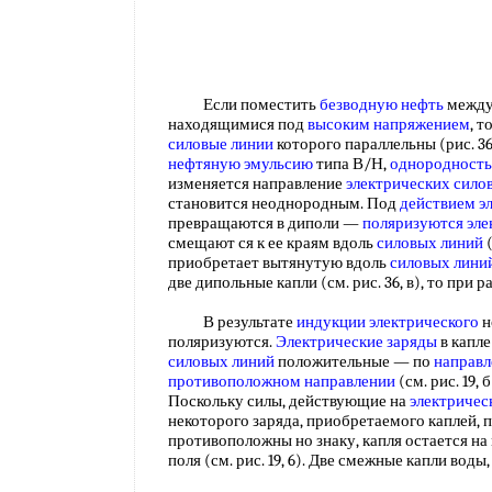
Если поместить
безводную нефть
между
находящимися под
высоким напряжением
, т
силовые линии
которого параллельны (рис. 36
нефтяную эмульсию
типа В/Н,
однородность
изменяется направление
электрических сило
становится неоднородным. Под
действием э
превращаются в диполи —
поляризуются эле
смещают ся к ее краям вдоль
силовых линий
(
приобретает вытянутую вдоль
силовых лини
две дипольные капли (см. рис. 36, в), то пр
В результате
индукции электрического
н
поляризуются.
Электрические заряды
в капле
силовых линий
положительные — по
направл
противоположном направлении
(см. рис. 19,
Поскольку силы, действующие на
электричес
некоторого заряда, приобретаемого каплей, 
противоположны но знаку, капля остается на
поля (см. рис. 19, 6). Две смежные капли во