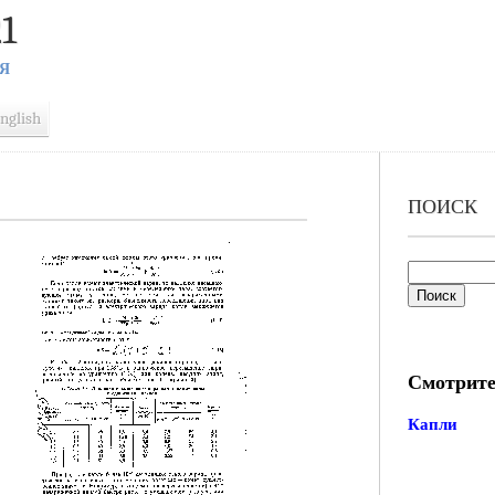
1
Я
nglish
ПОИСК
Смотрите
Капли