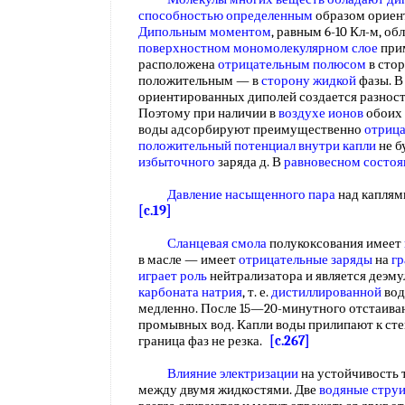
способностью определенным
образом ориен
Дипольным моментом
, равным 6-10 Кл-м, об
поверхностном мономолекулярном слое
прим
расположена
отрицательным полюсом
в стор
положительным — в
сторону жидкой
фазы. 
ориентированных диполей создается разность
Поэтому при наличии в
воздухе ионов
обоих 
воды адсорбируют преимущественно
отриц
положительный потенциал
внутри капли
не б
избыточного
заряда д. В
равновесном состоя
Давление насыщенного пара
над каплям
[c.19]
Сланцевая смола
полукоксования имеет
в масле — имеет
отрицательные заряды
на
гр
играет роль
нейтрализатора и является деэму
карбоната натрия
, т. е.
дистиллированной
вод
медленно. После 15—20-минутного отстаиван
промывных вод. Капли воды прилипают к ст
граница фаз не резка.
[c.267]
Влияние электризации
на устойчивость 
между двумя жидкостями. Две
водяные стру