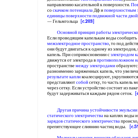
направлению касательной к поверхности.
Пов
со
скачком потенциала
Дф и
поверхностным 
единицы
поверхности подвижной
части двой
— Гельмгольца
[c.203]
Основной принцип работы
электрическ
Если проводящим капелькам воды сообщить н
межэлектродное пространство
, то под дейс
они будут двигаться к одному из электродов,
капель. При соприкосновении с
электродом к
движутся от электрода в
противоположном н
пространстве
между электродами
образуютс
разноименно заряженных капель, что увеличи
результате капли
коалесцируют, укрупняются
представляют
собой
сетку, то часть капель 
через сетку. Если устройство состоит из паке
будут задерживаться каждым рядом сеток.
[
Другая причина
устойчивости эмульсии
статического электричества
на каплях воды 
зарядов статического электричества
происхо
препятствующее слиянию частиц воды.
[c.5
Молекулы многих
веществ обладают
ди