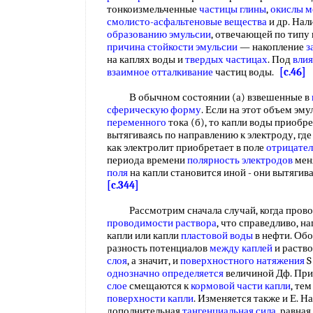
тонкоизмельченные
частицы глины
,
окислы м
смолисто-асфальтеновые вещества
и др. Нал
образованию эмульсии
, отвечающей по типу
причина
стойкости эмульсии
— накопление
з
на каплях воды и
твердых частицах
. Под
влия
взаимное отталкивание
частиц воды.
[c.46]
В обычном состоянии (а) взвешенные в
сферическую форму
. Если на этот объем эм
переменного
тока (б), то капли воды приоб
вытягиваясь по направлению к электроду, где э
как электролит приобретает в поле
отрицател
периода времени
полярность электродов
меня
поля
на капли становится иной - они вытяги
[c.344]
Рассмотрим сначала случай, когда прово
проводимости раствора
, что справедливо, 
капли или капли
пластовой воды
в нефти. Обо
разность потенциалов
между каплей
и раств
слоя
, а значит, и
поверхностного натяжения
S
однозначно определяется
величиной Дф. Пр
слое
смещаются к
кормовой части капли
, те
поверхности капли
. Изменяется также и Е. Н
дополнительная
тангенциальная сила
, равная