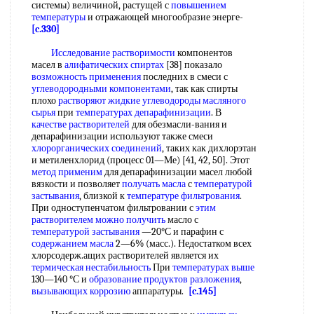
системы) величиной, растущей с
повышением
температуры
и отражающей многообразие энерге-
[c.330]
Исследование растворимости
компонентов
масел в
алифатических спиртах
[38] показало
возможность применения
последних в смеси с
углеводородными компонентами
, так как спирты
плохо
растворяют жидкие углеводороды
масляного
сырья
при
температурах депарафинизации
. В
качестве растворителей
для обезмасли-вания и
депарафинизации используют также смеси
хлорорганических соединений
, таких как дихлорэтан
и метиленхлорид (процесс 01—Ме) [41, 42, 50]. Этот
метод применим
для депарафинизации масел любой
вязкости и позволяет
получать масла
с
температурой
застывания
, близкой к
температуре фильтрования
.
При одноступенчатом фильтровании с
этим
растворителем
можно получить
масло с
температурой застывания
—20°С и парафин с
содержанием масла
2—6% (масс.). Недостатком всех
хлорсодерж.ащих растворителей является их
термическая нестабильность
При
температурах выше
130—140 °С и
образование продуктов разложения
,
вызывающих коррозию
аппаратуры.
[c.145]