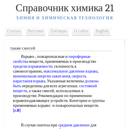
Справочник химика 21
ХИМИЯ И ХИМИЧЕСКАЯ ТЕХНОЛОГИЯ
Статьи
Рисунки
Таблицы
О сайте
English
также смесей
Взрыво-, пожароопасные и
пирофорные
свойства
веществ, применяемых в производстве
пределы взрываемости
, склонность к
самовозгоранию,
максимальное давление взрыва
,
минимальная энергия зажигания
,
скорость
нарастания взрыва
. Указанные величины
должны
быть
определены для всех агрегатных.
состояний
веществ
, а также смесей, используемых в
производстве. Рекомендации по применению
взрывоподавляющих устройств. Категории и группы
применяемых взрыво- и пожароопасных веществ.
[c.8]
В случае синтеза при
среднем давлении
для