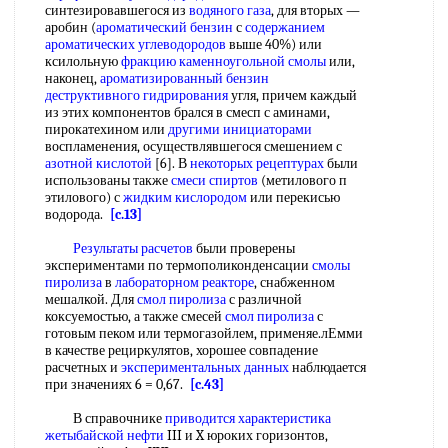
синтезировавшегося из
водяного газа
, для вторых —
аробин (
ароматический бензин
с
содержанием
ароматических углеводородов
выше 40%) или
ксилольную
фракцию каменноугольной смолы
или,
наконец,
ароматизированный бензин
деструктивного гидрирования
угля, причем каждый
из этих компонентов брался в смесп с аминами,
пирокатехином или
другими инициаторами
воспламенения, осуществлявшегося смешением с
азотной кислотой
[6]. В
некоторых рецептурах
были
использованы также
смеси спиртов
(метилового п
этилового) с
жидким кислородом
или перекисью
водорода.
[c.13]
Результаты расчетов
были проверены
экспериментами по термополиконденсации
смолы
пиролиза
в
лабораторном реакторе
, снабженном
мешалкой. Для
смол пиролиза
с различной
коксуемостью, а также смесей
смол пиролиза
с
готовым пеком или термогазойлем, применяе.лЕмми
в качестве рециркулятов, хорошее совпадение
расчетных и
экспериментальных данных
наблюдается
при значениях 6 = 0,67.
[c.43]
В справочнике
приводится характеристика
жетыбайской нефти
III и X юроких горизонтов,