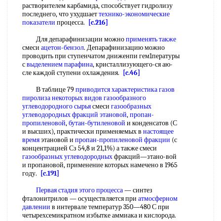
растворителем карбамида, способствует гидролизу
последнего, что ухудшает
технико-экономические
показатели
процесса.
[c.216]
Для депарафинизации можно
применять также
смеси
ацетон-бензол
. Депарафинизацию можно
проводить при ступенчатом дниженпи гем1пературы
с
выделением парафина
, кристаллизующего-ся аю-
сле каждой ступени охлаждения.
[c.46]
В таблице 79
приводится характеристика
газов
пиролиза
некоторых видов
газообразного
углеводородного сырья
смеси
газообразных
углеводородных
фракций этановой
,
пропан-
пропиленовой
,
бутан-бутиленовой
и конденсатов (С
и высших), практически применяемых в
настоящее
время
этановой и
пропан-пропиленовой фракции
(с
концентрацией Сз 54,8 и 21,1%) а также смеси
газообразных углеводородных
фракций—зтано-вой
и пропановой, применение которых намечено в 1965
году.
[c.191]
Первая стадия
этого процесса
— синтез
фталонитрилов — осуществляется при
атмосферном
давлении
в интервале температур 350—480 С при
четырехсемикратном избытке аммиака и кислорода.