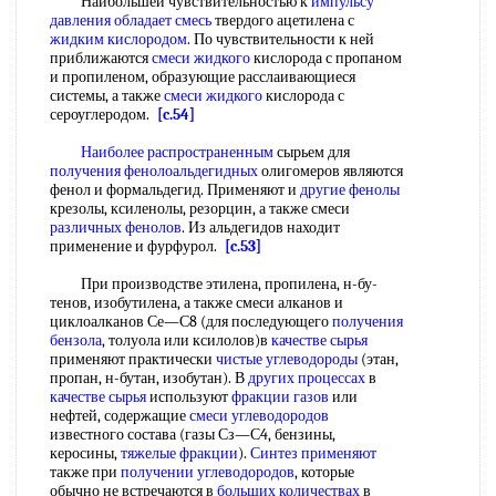
Наибольшей чувствительностью к
импульсу
давления
обладает смесь
твердого ацетилена с
жидким кислородом
. По чувствительности к ней
приближаются
смеси жидкого
кислорода с пропаном
и пропиленом, образующие расслаивающиеся
системы, а также
смеси жидкого
кислорода с
сероуглеродом.
[c.54]
Наиболее распространенным
сырьем для
получения фенолоальдегидных
олигомеров являются
фенол и формальдегид. Применяют и
другие фенолы
крезолы, ксиленолы, резорцин, а также смеси
различных фенолов
. Из альдегидов находит
применение и фурфурол.
[c.53]
При производстве этилена, пропилена, н-бу-
тенов, изобутилена, а также смеси алканов и
циклоалканов Се—С8 (для последующего
получения
бензола
, толуола или ксилолов)в
качестве сырья
применяют практически
чистые углеводороды
(этан,
пропан, н-бутан, изобутан). В
других процессах
в
качестве сырья
используют
фракции газов
или
нефтей, содержащие
смеси углеводородов
известного состава (газы Сз—С4, бензины,
керосины,
тяжелые фракции
).
Синтез применяют
также при
получении углеводородов
, которые
обычно не встречаются в
больших количествах
в