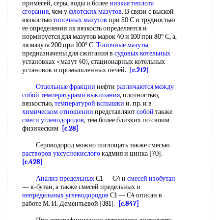
примесей, серы, воды и более
низкая теплота
сгорания
, чем у
флотских мазутов
. В связи с выской
вязкостью
топочных мазутов
при 50 С и трудностью
ее определения их вязкость определяется и
нормируется для мазутов марок 40 и 100 при 80° С, а,
ля мазута 200 при 100° С.
Топочные мазуты
предназначены для сжигания в
судовых котельных
установках <мазут 40), стационарных котельных
установок и промышленных печей.
[c.212]
Отдельные фракции
нефти
различаются между
собой
температурами выкипания
, плотностью,
вязкостью,
температурой вспышки
и. пр. и в
химическом отношении
представляют
собой
также
смеси углеводородов
, тем более близких по своим
физическим
[c.28]
Сероводород можно поглощать также смесью
растворов уксуснокислого
кадмия и цинка [70].
[c.428]
Анализ предельных
С1 — С4 и
смесей изобутан
— к-бутан, а также смесей предельных и
непредельных углеводородов
С1 — С4 описан в
работе М. И. Дементьевой [381].
[c.847]