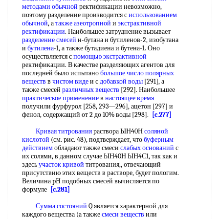
методами обычной
ректификации невозможно,
поэтому разделение производится с
использованием
обычной
, а
также азеотропной
и
экстрактивной
ректификации
. Наибольшее затруднение вызывает
разделение смесей
н-бутана и бутиленов-2, изобутана
и
бутилена
-1, а также бутадиена и бутена-1. Оно
осуществляется с
помощью экстрактивной
ректификации. В качестве разделяющих агентов для
последней было испытано
большое число
полярных
веществ
в
чистом виде
и с
добавкой воды
[291], а
также смесей
различных веществ
[292]. Наибольшее
практическое применение
в
настоящее время
получили фурфурол [258, 293—296], ацетон [297] и
фенол, содержащий от 2 до 10% воды [298].
[c.277]
Кривая титрования
раствора ЫН40Н
соляной
кислотой
(см. рис. 48), подтверждает, что
буферным
действием
обладают также смеси
слабых оснований
с
их солями, в данном случае ЫН40Н ЫН4С1, так как и
здесь
участок кривой
титрования,, отвечающий
присутствию этих веществ в растворе, будет пологим.
Величина pH подобных смесей вычисляется по
формуле
[c.281]
Сумма состояний
Q является характерной для
каждого вещества (а также
смеси веществ
или