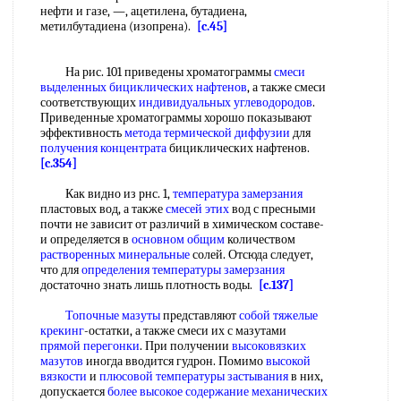
нефти и газе, —, ацетилена, бутадиена,
метилбутадиена (изопрена).
[c.45]
На рис. 101 приведены хроматограммы
смеси
выделенных
бициклических нафтенов
, а также смеси
соответствующих
индивидуальных углеводородов
.
Приведенные хроматограммы хорошо показывают
эффективность
метода термической диффузии
для
получения концентрата
бициклических нафтенов.
[c.354]
Как видно из рнс. 1,
температура замерзания
пластовых вод, а также
смесей этих
вод с пресными
почти не зависит от различий в химическом составе-
и определяется в
основном общим
количеством
растворенных минеральные
солей. Отсюда следует,
что для
определения температуры замерзания
достаточно знать лишь плотность воды.
[c.137]
Топочные мазуты
представляют
собой
тяжелые
крекинг
-остатки, а также смеси их с мазутами
прямой перегонки
. При получении
высоковязких
мазутов
иногда вводится гудрон. Помимо
высокой
вязкости
и
плюсовой
температуры застывания
в них,
допускается
более высокое
содержание механических