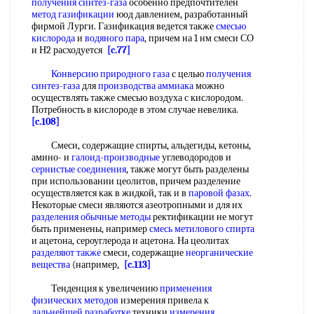
получения синтез-газа
особенно предпочтителен
метод газификации
юод давлением, разработанный
фирмой Лурги. Газификация ведется также
смесью
кислорода
и
водяного пара
, причем на 1 нм смеси СО
и Н2 расходуется
[c.77]
Конверсию природного газа
с целью
получения
синтез-газа
для
производства аммиака
можно
осуществлять также смесью воздуха с кислородом.
Потребность в кислороде в этом случае невелика.
[c.108]
Смеси, содержащие спирты, альдегиды, кетоны,
амино- и
галоид-производные
углеводородов и
сернистые соединения
, также могут быть разделены
при использовании цеолитов, причем разделение
осуществляется как в жидкой, так и в
паровой фазах
.
Некоторые смеси являются азеотропными и для их
разделения обычные методы
ректификации не могут
быть применены, например
смесь метилового спирта
и ацетона, сероуглерода и ацетона. На цеолитах
разделяют также
смеси, содержащие
неорганические
вещества
(например,
[c.113]
Тенденция к увеличению
применения
физических методов
измерения привела к
дальнейшей разработке
техники
измерения