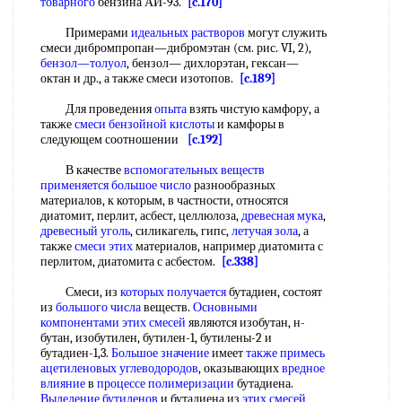
товарного
бензина АИ-93.
[c.170]
Примерами
идеальных растворов
могут служить
смеси дибромпропан—дибромэтан (см. рис. VI, 2),
бензол—толуол
, бензол— дихлорэтан, гексан—
октан и др., а также смеси изотопов.
[c.189]
Для проведения
опыта
взять чистую камфору, а
также
смеси бензойной кислоты
и камфоры в
следующем соотношении
[c.192]
В качестве
вспомогательных веществ
применяется
большое число
разнообразных
материалов, к которым, в частности, относятся
диатомит, перлит, асбест, целлюлоза,
древесная мука
,
древесный уголь
, силикагель, гипс,
летучая зола
, а
также
смеси этих
материалов, например диатомита с
перлитом, диатомита с асбестом.
[c.338]
Смеси, из
которых получается
бутадиен, состоят
из
большого числа
веществ.
Основными
компонентами
этих смесей
являются изобутан, н-
бутан, изобутилен, бутилен-1, бутилены-2 и
бутадиен-1,3.
Большое значение
имеет
также примесь
ацетиленовых углеводородов
, оказывающих
вредное
влияние
в
процессе полимеризации
бутадиена.
Выделение бутиленов
и бутадиена из
этих смесей