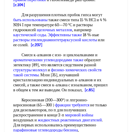
[c.104]
Для разрушения плотных пробок гипса могут
быть использованы
также смеси типа 15 % НС1 и 4 %
NH4 I при температуре 60—70 °С и растворы
гидроокисей
щелочных металлов
, например
каустической соды
.
Эффективны также
18 %-ные
растворы этилендиаминтетрауксусной кислоты
или
ее солей.
[c.237]
Смеси к-алканов с изо- и циклоалканами и
ароматическими углеводородами также
образуют
эвтектику [89], что является следствием разной
структуры молекул
и
физико-химических свойств
такой системы
. Мэзи [35], изучавший
кристаллизацию индивидуальных н-алканов и их
смесей, а также смеси к-алкана с изоалканом, пришел
в общем к тем же выводам. Он показал,
[c.85]
Керосиновая (200—300°) и лпгроино-
керосиновая (65—300 )
фракции требуются
не только
для дизельмоторов, по п для получивших
распространение в конце 2-п
мировой войны
воздушных и
жидкостных реактивных двигателей
.
Для первых использовались преимущественно
парафиновые углеводороды бензина
,