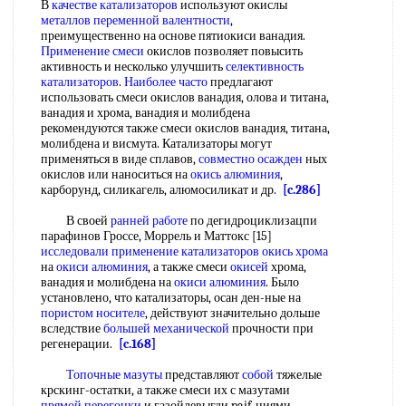
В
качестве катализаторов
используют окислы
металлов переменной валентности
,
преимущественно на основе пятиокиси ванадия.
Применение смеси
окислов позволяет повысить
активность и несколько улучшить
селективность
катализаторов
.
Наиболее часто
предлагают
использовать смеси окислов ванадия, олова и титана,
ванадия и хрома, ванадия и молибдена
рекомендуются также смеси окислов ванадия, титана,
молибдена и висмута. Катализаторы могут
применяться в виде сплавов,
совместно осажден
ных
окислов или наноситься на
окись алюминия
,
карборунд, силикагель, алюмосиликат и др.
[c.286]
В своей
ранней работе
по дегидроциклизацпи
парафинов Гроссе, Моррель и Маттокс [15]
исследовали применение
катализаторов окись хрома
на
окиси алюминия
, а также смеси
окисей
хрома,
ванадия и молибдена на
окиси алюминия
. Было
установлено, что катализаторы, осан ден-ные на
пористом носителе
, действуют значительно дольше
вследствие
большей механической
прочности при
регенерации.
[c.168]
Топочные мазуты
представляют
собой
тяжелые
крскинг-остатки, а также смеси их с мазутами
прямой перегонки
и газойлевыгди paif-циями.