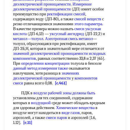
диэлектрической проницаемости
.
Измерение
диэлектрической проницаемости
(ДП) имеет особое
преимущество при
ректификации смесей
,
содержащих воду (ДП-80), а также
смесей веществ
с
резко отличающимися значениями
этого параметра
.
В качестве примера можно назвать
смеси уксусная
кислота
(ДП-6,13) —
уксусный ангидрид
(ДП-22,2) и
метанол—толуол
.
Азеотропная смесь метанол
—
толуол, образующаяся при ректификации, имеет
ДП-2Б,Н, которая в значительной мере отличается от
значений диэлектрической проницаемости
исходных
компонентов
, равных соответственно 33,8 и 2,37 [65].
При
определении концентрации
толуола в бензоле
данный метод
измерения также
оказывается
наилучшим, хотя разница в
значениях
диэлектрической проницаемости
у
компонентов
смеси
равна всего 0,08.
[c.461]
ПДК в
воздухе рабочей зоны
должны быть
установлены для тех соединений, содержание
которых в
воздущной
среде может обладать вредным
для здоровья действием.
Химические вещества
в
воздухе могут находиться в
виде газов
, паров,
аэрозолей, а также
смеси паров
и аэрозолей [1.6,
1.12].
[c.11]