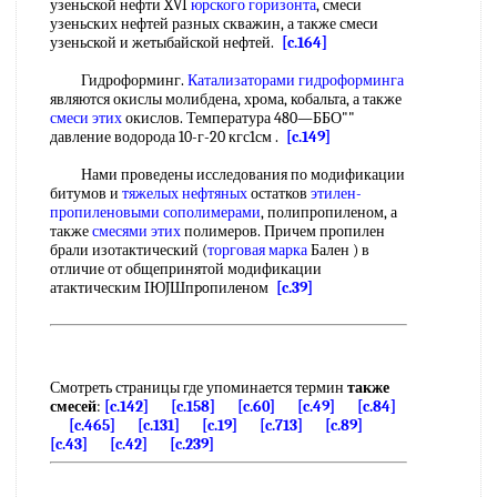
узеньской нефти XVI
юрского горизонта
, смеси
узеньских нефтей разных скважин, а также смеси
узеньской и жетыбайской нефтей.
[c.164]
Гидроформинг.
Катализаторами гидроформинга
являются окислы молибдена, хрома, кобальта, а также
смеси этих
окислов. Температура 480—ББО""
давление водорода 10-г-20 кгс1см .
[c.149]
Нами проведены исследования по модификации
битумов и
тяжелых нефтяных
остатков
этилен-
пропиленовыми сополимерами
, полипропиленом, а
также
смесями этих
полимеров. Причем пропилен
брали изотактический (
торговая марка
Бален ) в
отличие от общепринятой модификации
атактическим IЮJШпpoпилeнoм
[c.39]
Смотреть страницы где упоминается термин
также
смесей
:
[c.142]
[c.158]
[c.60]
[c.49]
[c.84]
[c.465]
[c.131]
[c.19]
[c.713]
[c.89]
[c.43]
[c.42]
[c.239]