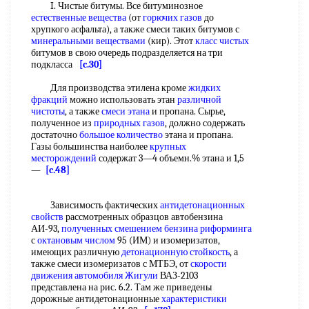
I. Чистые битумы. Все битуминозное
естественные вещества
(от
горючих газов
до
хрупкого асфальта), а также смеси таких битумов с
минеральными веществами
(кир). Этот
класс чистых
битумов в свою очередь подразделяется на три
подкласса
[c.30]
Для производства этилена кроме
жидких
фракций
можно использовать этан
различной
чистоты
, а также
смеси этана
и пропана. Сырье,
полученное из
природных газов
, должно содержать
достаточно
большое количество
этана и пропана.
Газы большинства наиболее
крупных
месторождений
содержат 3—4 объемн.% этана и 1,5
—
[c.48]
Зависимость фактических
антидетонационных
свойств
рассмотренных образцов автобензина
АИ-93,
полученных смешением
бензина риформинга
с
октановым числом
95 (ИМ) и изомеризатов,
имеющих различную
детонационную стойкость
, а
также смеси изомеризатов с МТБЭ, от
скорости
движения
автомобиля Жигули
ВАЗ-2103
представлена на рис. 6.2. Там же приведены
дорожные антидетонационные
характеристики