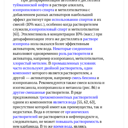
При депарафинизации автолового дистиллята
туймазинской нефти
в растворе алкилата,
изопропилового спирта
и метилэтилкетона с
добавлением разных активаторов наибольший
эффект достигнут при
использовании спиртов
и их
смесей (10% масс.), особенно когда растворителем
служили,
изопропиловый спирт
и метилэтилкетон
[61]. Этиленгликоль в концентрации 10% (масс.) при
депарафинизации этого же дистиллята в
растворе
изопропа
-нола оказался более эффективным
активатором, чем вода.
Некоторые соединения
выполняют одновременно
роль растворителя
и
активатора, например изопропанол, метилэтилкетон,
хлористый метилен
. В
промышленных условиях
часто используют
двойной растворитель
,
один
компонент
которого является растворителем, а
другой — активатором, например
смесь бензина
и
изопропанола. Рекомендуются также смеси ксилола и
изогексанола, изопропанола и метанола (рис. 86) и
другие смешанные
растворители. В ряде
предложенных
трехкомпонентных растворителей
одним из компонентов
является вода
[55, 62, 63],
присутствие которой имеет как преимущества, так и
недостатки. Вода в отличие от
органических
растворителей
не растворяется в нефтепродукте и,
следовательно, не может
повышать растворимость
в
нем карбамида. В то же
время вода
, являясь