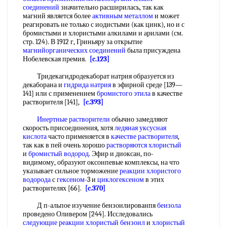
соединений
значительно расширилась, так как
магний является более
активным металлом
и может
реагировать не только с иодистыми (как цинк), но и с
бромистыми и хлористыми алкилами и арилами (см.
стр. 124). В 1912 г, Гриньяру за открытие
магнийорганических соединений
была присуждена
Нобелевская премия.
[c.123]
Тридекагидродекаборат натрия образуется из
декаборана и
гидрида натрия
в эфирной среде [139—
141] или с применением
бромистого этила
в качестве
растворителя [141],
[c.393]
Инертные растворители
обычно замедляют
скорость присоединения, хотя
ледяная уксусная
кислота
часто применяется в
качестве растворителя
,
так как в пей очень хорошо
растворяются хлористый
и
бромистый водород
. Эфир и диоксан, по-
видимому, образуют оксонпевые комплексы, на что
указывает сильное торможение
реакции хлористого
водорода
с
гексеном
-3 и
циклогексеном
в этих
растворителях [66].
[c.370]
Д п-альпое изучение бензоилированпя
беизола
проведено Оливером [244]. Исследовались
следующие
реакции хлористый бензоил
и
хлористый