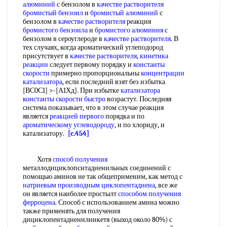
алюминий
с бензолом в
качестве растворителя
бромистый бензоил
и
бромистый алюминий
с
бензолом в
качестве растворителя
реакция
бромистого бензоила
и
бромистого алюминия
с
бензолом в сероуглероде в
качестве растворителя
. В
тех случаях, когда ароматический углеподород
присутствует в
качестве растворителя
,
кинетика
реакции
следует первому порядку и
константы
скорости
примерно пропорциональны
концентрации
катализатора
, если последний взят без избытка
[ВС0С1] >-[А1Хд]. При избытке
катализатора
константы скорости быстро
возрастут. Последняя
система показывает, что в этом случае реакция
является
реакцией первого
порядка и по
ароматическому углеводороду
, и по хлориду, и
катализатору.
[c.454]
Хотя
способ получения
металлодициклопснтадиенильных соединений с
помощью аминов не так общеприменим, как метод с
натриевым производным
циклопентадиена
, все же
он является наиболее простылт
способом получения
ферроцена
. Способ с использованием амина можно
также применять для получения
дициклопентадненилникетя (выход около 80%) с