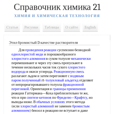
Справочник химика 21
ХИМИЯ И ХИМИЧЕСКАЯ ТЕХНОЛОГИЯ
Статьи
Рисунки
Таблицы
О сайте
English
Этил бромистый D качестве растворителя
Для
проведения реакции
суспензию безводной
однохлористой меди
и порошкообразного
хлористого алюминия
в сухом толуоле
механически
перемешивают и через зту смесь пропускают в
течение нескольких часов ток сухого
хлористого
водорода
и окиси углерода.
Реакционную смесь
разлагают льдом и затем перегоняют с
водяным
паром
полученный
rt-
толуиловый альдегид
отделяют
от непрореагировавшего толуола
фракционной
перегонкой
. Ориентация и
границы применения
реакции Гаттермана—Коха приблизительно те же,
что и при
синтезе кетонов
по
Фриделю—Крафтсу
, но
выходы ниже. В
обычных условиях
этого метода
(если
хлористый алюминий
не заменен
бромистым
алюминием
) бензол в реакцию не вступает и даже