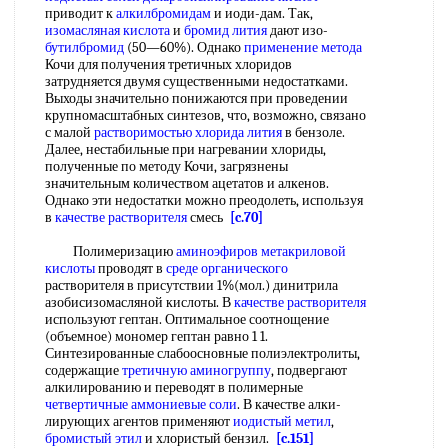
приводит к
алкилбромидам
и иоди-дам. Так,
изомасляная кислота
и
бромид лития
дают изо-
бутилбромид
(50—60%). Однако
применение метода
Кочи для получения третичных хлоридов
затрудняется двумя существенными недостатками.
Выходы значительно понижаются при проведении
крупномасштабных синтезов, что, возможно, связано
с малой
растворимостью хлорида лития
в бензоле.
Далее, нестабильные при нагревании хлориды,
полученные по методу Кочи, загрязнены
значительным количеством ацетатов и алкенов.
Однако эти недостатки можно преодолеть, используя
в
качестве растворителя
смесь
[c.70]
Полимеризацию
аминоэфиров
метакриловой
кислоты
проводят в
среде органического
растворителя в присутствии 1%(мол.) динитрила
азобисизомасляной кислоты. В
качестве растворителя
используют гептан. Оптимальное соотнощение
(объемное) мономер гептан равно 1 1.
Синтезированные слабоосновные полиэлектролиты,
содержащие
третичную аминогруппу
, подвергают
алкилированию и переводят в полимерные
четвертичные аммониевые соли
. В качестве алки-
лирующих агентов применяют
иодистый метил
,
бромистый этил
и хлористый бензил.
[c.151]