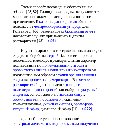
Этому способу посвящены обстоятельные
обзоры [43, 82]. Галоидироизводные получаются с
хорошими выходами, и метод нашел широкое
применение. В
качестве растворителя
обычно
используют
четыреххлористый углерод
, хотя
Роттенберг [66] рекомендовал
бромистый этил
в
некоторых случаях применялись и другие
растворители [43].
[c.521]
Изучение архивных материалов показывает, что
еще до этой работы
Сергей
Васильевич провел
небольшое, имеющее предварительный характер
исследование по
полимеризации стирола
и
бромистого винила
.
Полимеризацию стирола
он
изучал главным образом с
точки зрения
влияния
среды
на
процесс полимеризации
. В
качестве
растворителей
для проведения
процесса
полимеризации стирола
были выбраны
уксусный
альдегид
, бензол, ацетон,
этиловый спирт
,
бромистый этил
,
бромбензол
, скипидар,
триметилэтилен,
уксусная кислота
,
бромоформ
,
уксусный эфир
, диэтиловый эфир [11].
[c.549]
Дальнейшее усовершенствование
электрохимического катодного
метода получения