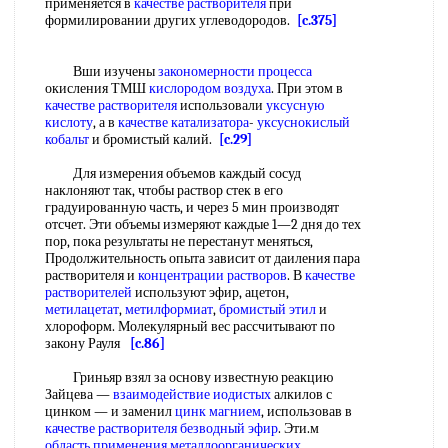
применяется в
качестве растворителя
при
формилировании других углеводородов.
[c.375]
Вши изучены
закономерности процесса
окисления ТМШ
кислородом воздуха
. При этом в
качестве растворителя
использовали
уксусную
кислоту
, а в
качестве катализатора
-
уксуснокислый
кобальт
и бромистый калий.
[c.29]
Для измерения объемов каждый сосуд
наклоняют так, чтобы раствор стек в его
градуированную часть, и через 5 мин производят
отсчет. Эти объемы измеряют каждые 1—2 дня до тех
пор, пока результаты не перестанут меняться,
Продолжительность опыта зависит от даиления пара
растворителя и
концентрации растворов
. В
качестве
растворителей
используют эфир, ацетон,
метилацетат
,
метилформиат
,
бромистый этил
и
хлороформ. Молекулярный вес рассчитывают по
закону Рауля
[c.86]
Гриньяр взял за основу известную реакцию
Зайцева —
взаимодействие иодистых
алкилов с
цинком — и заменил
цинк магнием
, использовав в
качестве растворителя
безводный эфир
. Эти.м
область применения
металлоорганических