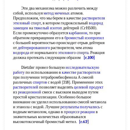
Эти два механизма можно различить между
собой, используя
метод меченых
атомов.
Предположим, что мы берем в качестве
растворителя
этиловый спирт
, в котором гидроксильный
водород
замещен
на
тяжелый изотоп
дейтерий (СгН500).
Если промежуточно образуется
карбанион
, то при
обратном превращении его в
бромистый изопропил
с большей вероятностью происходит отрыв дейтерия
от
дейтерированного
растворителя, чем атома
водорода
от нормального
этилового спирта
. Реакция
должна протекать следующим образом
[c.100]
Dietzlвг провел большую
исследовательскую
работу
по использованию в
качестве растворителя
при получении тетрабромбисфенола А смесей
различных
спиртов
с водой [218]. Применение этих
растворителей
позволяет выделять
целевой продукт
из
реакционной
смеси с высоким выходом путем
простой кристаллизации. Особенно большое
внимание он уделил использованию смесей метанола
и этанола с водой. Лучшие
результаты получались
с
водным метанолом, однако в
процессе реакции
в
значительных количествах образовывался
высокотоксичный бромистый метил.
[c.62]