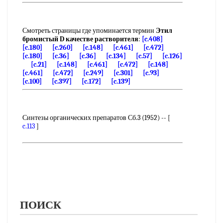
Смотреть страницы где упоминается термин
Этил
бромистый D качестве растворителя
:
[c.408]
[c.180]
[c.260]
[c.148]
[c.461]
[c.472]
[c.180]
[c.36]
[c.36]
[c.134]
[c.57]
[c.126]
[c.21]
[c.148]
[c.461]
[c.472]
[c.148]
[c.461]
[c.472]
[c.249]
[c.301]
[c.93]
[c.100]
[c.397]
[c.172]
[c.139]
Синтезы органических препаратов Сб.3 (1952) -- [
c.113
]
ПОИСК