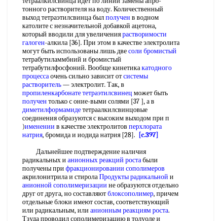
тетраалкилсвинца идет по линии замены апро-
тонного растворителя на воду. Количественный
выход тетраэтилсвинца был
получен
в водном
католите с незначительной добавкой ацетона,
который вводили для увеличения
растворимости
галоген
-алкила [36]. При этом в качестве электролита
могут быть использованы лишь две
соли бромистый
тетрабутиламмбний и бромистый
тетрабутилфосфоний. Вообще кинетика
катодного
процесса
очень сильно зависит от
системы
растворитель
— электролит. Так, в
пропиленкарбонате
тетраэтилсвинец
может быть
получен
только с оние-выми солями [37 ], а в
диметилформамиде
тетраалкилсвинцовые
соединения образуются с высоким выходом при п
)
именении
в качестве электролитов
перхлората
натрия
, бромида и иодида натрия [28].
[c.397]
Дальнейшее подтверждение наличия
радикальных и
анионных реакций
роста
были
получены при
фракционировании сополимеров
акрилонитрила и стирола
Продукты радикальной
и
анионной сополимеризации
не образуются отдельно
друг от друга, но составляют
блоксополимер
, причем
отдельные блоки имеют состав, соответствующий
или радикальным, или
анионным реакциям
роста
.
Тзуда проводил сополимеризацию в толуоле и