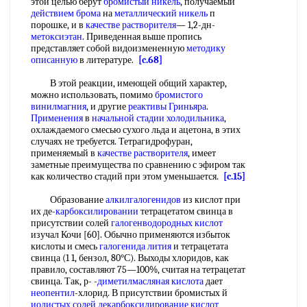
этой целью берут
бромистый никель
, получаемый
действием брома
на
металлический никель
п
порошке, и в
качестве растворителя
— 1,2-дн-
метоксиэтан
. Приведенная выше пропись
представляет собой видоизмененную
методику
описанную
в литературе.
[c.68]
В этой реакции, имеющей общий характер,
можно использовать, помимо
бромистого
винилмагния
, и другие
реактивы Гриньяра
.
Применения
в
начальной стадии
холодильника
,
охлаждаемого смесью сухого льда и ацетона, в этих
случаях не требуется. Тетрагидрофуран,
применяемый в
качестве растворителя
, имеет
заметные преимущества по сравнению с эфиром так
как количество стадий при этом уменьшается.
[c.15]
Образование
алкилгалогенидов
из кислот при
их де-
карбоксилировании
тетрацетатом свинца в
присутствии солей
галогенводородных кислот
изучал Кочи [60]. Обычно применяются избыток
кислоты и смесь
галогенида лития
и тетрацетата
свинца (1 1, бензол, 80°С). Выходы хлоридов, как
правило, составляют 75—100%, считая на тетрацетат
свинца. Так, р- -
диметилмасляная кислота
дает
неопентил
-хлорид. В присутствии бромистых й
иодистых солей
декарбоксилирование кислот