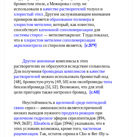
бромистом этиле, а Межирова с сотр. не
использовали в
качестве растворителей
толуол и
хлористый этил
. Другим заслуживающим внимания
примером является
образование полимера
в
хлористом метилене
, который, как известно,
способствует
катионной сополимеризации
для
системы стирол
— метилметакрилат. Тзуда показал,
что в
хлористом метилене
сополимеризация
акрилонитрила
со стиролом является,
[c.379]
Другие анионные
комплексы в этих
растворителях не образуются вследствие сольволиза.
Для получения
бромидных комплексов
в
качестве
растворителей
можно использовать бромистый иод
[48], бромистую ртуть [49, 50] или оксибромиды
типа
бензоилбромида [51, 52]. Возможно, что для этой
цели пригоден также нитрозил-бромид.
[c.40]
Неустойчивость в
щелочной среде
пептидной
связи
серил— аминокислота является причиной
низких выходов нужного
продукта реакции
при
щелочном гидролизе
эфиров серилпептидов [894,
949, 2637].
Шнабель
и Цан [1946] указывали, что в
этих условиях возможна, кроме того,
частичная
рацемизация
. Так, остаток серина в СЬо-в-8ег-01у-ь-