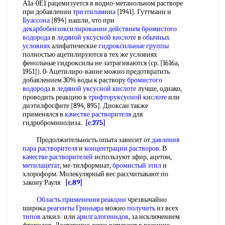
А1а-0Е1 рацемизуется в водно-метанольном растворе
при добавлении
триэтиламина
[1941]. Гуттманн и
Буассона
[894] нашли, что при
декарбобензоксилировании
действием бромистого
водорода
в
ледяной уксусной кислоте
в
обычных
условиях
алифатические
гидроксильные группы
полностью ацетилируются в тех же условиях
фенольные гидроксилы не затрагиваются (ср. [1616а,
1951]). 0-Ацетилиро-вание можно предотвратить
добавлением 30% воды к раствору
бромистого
водорода
в
ледяной уксусной кислоте
лучше, однако,
проводить реакцию в
трифторуксусной кислоте
или
диэтилфосфите [894, 895]. Диоксан также
применялся в
качестве растворителя
для
гидроброминолиза.
[c.275]
Продолжительность опыта зависит от
давления
пара растворителя
и
концентрации растворов
. В
качестве растворителей
используют эфир, ацетон,
метилацетат
, ме-тилформиат,
бромистый этил
и
хлороформ. Молекулярный вес рассчитывают по
закону Рауля
[c.89]
Область применения реакции
чрезвычайно
широка
реагенты Гриньяра
можно
получить
из всех
типов
алкил- или
арилгалогенидов
, за исключением