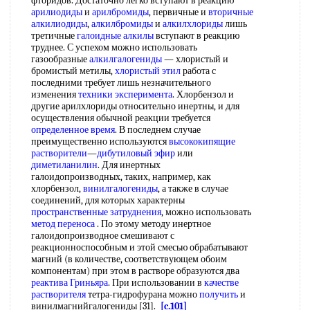
фторидов. Достаточно легко вступают в реакцию
арилиодиды
и
арилбромиды
, первичные и
вторичные
алкилиодиды
,
алкилбромиды
и
алкилхлориды
лишь
третичные
галоидные алкилы
вступают в реакцию
труднее. С успехом можно использовать
газообразные
алкилгалогениды
— хлористый и
бромистый метилы,
хлористый этил
работа с
последними требует лишь незначительного
изменения
техники эксперимента
. Хлорбензол и
другие арилхлориды относительно инертны, и для
осуществления обычной реакции требуется
определенное время
. В последнем случае
преимущественно используются
высококипящие
растворители
—
дибутиловый эфир
или
диметиланилин
. Для инертных
галоидопроизводных, таких, например, как
хлорбензол,
винилгалогениды
, а также в случае
соединений, для которых характерны
пространственные затруднения
, можно использовать
метод переноса
. По этому методу инертное
галоидопроизводное смешивают с
реакционноспособным и этой смесью обрабатывают
магний (в количестве, соответствующем обоим
компонентам) при этом в растворе образуются два
реактива Гриньяра
. При использовании в
качестве
растворителя
тетра-гидрофурана можно
получить
и
винилмагнийгалогениды [31].
[c.101]