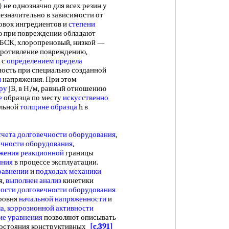
 не однозначно для всех резин у
незначительно в зависимости от
ровок ингредиентов и
степени
ю при повреждении обладают
 БСК, хлоропреновый, низкой —
ротивление повреждению,
 с
определением предела
ность при специально созданной
и
напряжения. При этом
ру
jB, в Н/м, равный отношению
е
образца по месту
искусственно
альной
толщине образца
h в
счета
долговечности оборудования
,
ечности оборудования
,
жения реакционной
границы
яния
в процессе эксплуатации.
равнении
и
подходах механики
я,
выполнен анализ
кинетики
мости
долговечности оборудования
уровня
начальной напряженности
и
ла
,
коррозионной активности
ие уравнения
позволяют описывать
состояния конструктивных
[c.391]