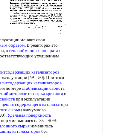
плуатации меняют свои
ным образом
. В реакторах это
ра
, в
теплообменных аппаратах
—
соответствующим ухудшением
итсодержащих катализаторов
 эксплуатации [49—50]. При этом
еолитсодержащих катализаторов
вия по мере
стабилизации свойств
ений металлов
из
сырья крекинга
и
свойств
при эксплуатации
о
цеолитсодержащего катализатора
того сырья
(вакуумного
30).
Удельная поверхность
пор уменьшился на 35—40%
алонного сырья
изменилась
ащих катализаторов
без