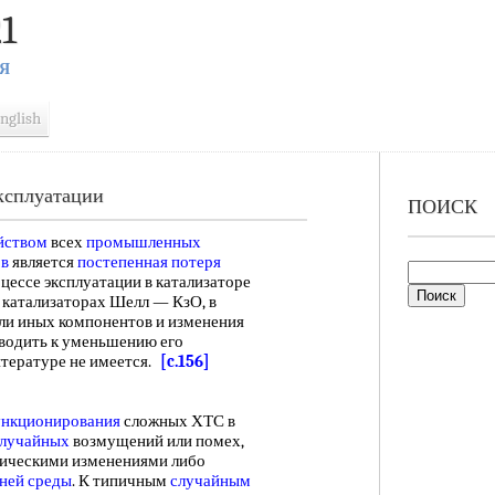
1
Я
nglish
эксплуатации
ПОИСК
йством
всех
промышленных
ов
является
постепенная потеря
оцессе эксплуатации в катализаторе
в катализаторах Шелл — КзО, в
или иных компонентов и изменения
одить к уменьшению его
литературе не имеется.
[c.156]
ункционирования
сложных ХТС в
случайных
возмущений или помех,
тическими изменениями либо
ней среды
. К типичным
случайным