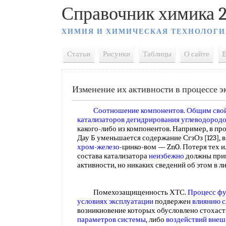
Справочник химика 2
ХИМИЯ И ХИМИЧЕСКАЯ ТЕХНОЛОГИ
Статьи
Рисунки
Таблицы
О сайте
E
Изменение их активности в процессе 
Соотношение компонентов
.
Общим сво
катализаторов дегидрирования углеводород
какого-либо из компонентов. Например, в пр
Дау Б уменьшается содержание СгзОз [123], 
хром-железо
-цинко-вом — ZnO. Потеря тех 
состава катализатора
неизбежно
должны прив
активности, но никаких сведений об этом в 
Помехозащищенность ХТС.
Процесс ф
условиях эксплуатации
подвержен
влиянию 
возникновение которых обусловлено стохас
параметров системы
, либо
воздействий внеш