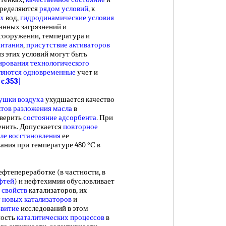
пределяются
рядом условий
, к
ых
вод,
гидродинамические условия
анных загрязнений и
сооружении, температура и
питания
,
присутствие активаторов
из этих условий могут быть
ирования технологического
ляются одновременные
учет и
[c.353]
сушки воздуха
ухудшается качество
ктов
разложения масла
в
оверить
состояние адсорбента
. При
енить. Допускается
повторное
ле восстановления
ее
ания при температуре 480 °С в
ефтепереработке (в частности, в
фтей
) н нефтехимии обусловливает
 свойств
катализаторов, их
у
новых катализаторов
и
звитие
исследований в этом
ность
каталитических процессов
в