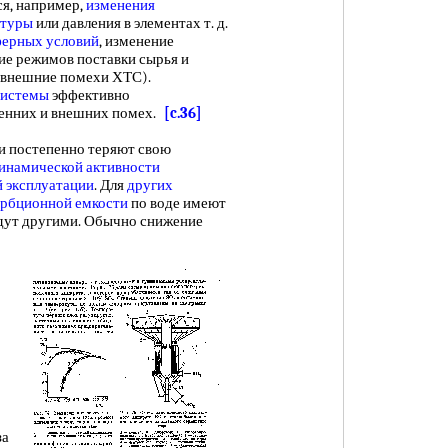
я, например,
изменения
атуры
или давления в элементах т. д.
ерных условий
, изменение
ие режимов поставки сырья и
 (внешние помехи ХТС).
системы
эффективно
енних и внешних помех.
[c.36]
 постепенно теряют свою
инамической активности
й эксплуатации
. Для
других
орбционной емкости
по воде имеют
удут другими. Обычно снижение
за