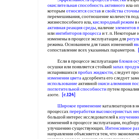
окислительная способность активного
ила о
которым
относятся состав
и
свойства сточн
перемешивания, соотношение количеств под
жизнеспособного ила,
кислородный режим
в 
активная реакция среды
, наличие
элементов 
или
ингибиторов процесса
и т. п. Некоторые 
изменены в процессе эксплуатации для
регул
режима. Основанием для таких изменений
яв
сопоставление всех указанных параметров.
Если в процессе эксплуатации
блоков о
осушки или появляется стойкий
запах проду
испарившихся
пробах жидкости
, следует пр
изменении цвета
адсорбента его следует зам
использование
активной
окиси алюминия
пос
поглотительной способности
путем прокалив
азоте.
[c.124]
Широкое применение
катализаторов в н
процессах
переработки высокосернистых не
большой интерес исследователей к
изучению
изменений в процессе эксплуатации, подбор
улучшению существующих.
Интенсивное ра
направлении объясняется тем, что экономич