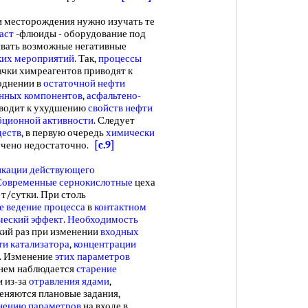
ии месторождения нужно изучать те
аст
-флюиды - оборудование под
ывать возможные негативные
ких мероприятий
. Так,
процессы
ачки химреагентов приводят к
воднении в
остаточной нефти
нных компонентов
,
асфальтено-
риводит к ухудшению
свойств нефти
бционной активности
. Следует
ществ
, в первую очередь
химически
зучено недостаточно.
[c.9]
кации действующего
Современные сернокислотные
цеха
 т/сутки. При столь
е ведение процесса
в
контактном
ческий эффект
.
Необходимость
кий раз при изменении
входных
ти катализатора
,
концентрации
т. Изменение
этих параметров
енем наблюдается
старение
 из-за
отравления ядами
,
 меняются плановые задания,
нению параметров
на входе в