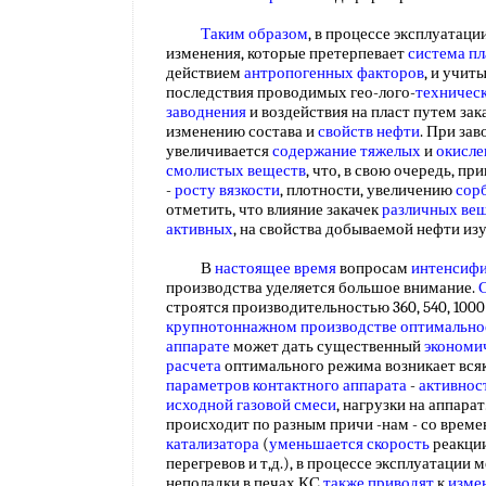
Таким образом
, в процессе эксплуатац
изменения, которые претерпевает
система пл
действием
антропогенных факторов
, и учит
последствия проводимых гео-лого-
техничес
заводнения
и воздействия на пласт путем зак
изменению состава и
свойств нефти
. При за
увеличивается
содержание тяжелых
и
окисле
смолистых веществ
, что, в свою очередь, п
-
росту вязкости
, плотности, увеличению
сор
отметить, что влияние закачек
различных ве
активных
, на свойства добываемой нефти и
В
настоящее время
вопросам
интенсифи
производства уделяется большое внимание.
строятся производительностью 360, 540, 1000
крупнотоннажном производстве
оптимально
аппарате
может дать существенный
экономи
расчета
оптимального режима возникает вся
параметров
контактного аппарата
-
активнос
исходной
газовой смеси
, нагрузки на аппара
происходит по разным причи -нам - со врем
катализатора
(
уменьшается скорость
реакции
перегревов и т,д.), в процессе эксплуатации
неполадки в печах КС
также приводят
к
изме