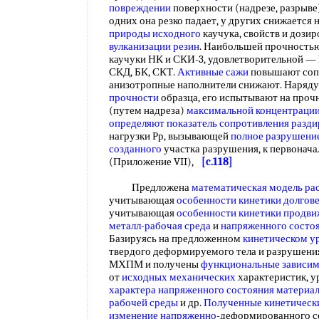
повреждении
поверхности (надрезе, разрыве)
одних она резко падает, у других снижается 
природы исходного
каучука, свойств и дози
вулканизации резин
. Наибольшей прочность
каучуки НК и СКИ-3, удовлетворительной —
СКД, БК, СКТ.
Активные сажи
повышают соп
анизотропные наполнители снижают. Наряду
прочности
образца, его испытывают на проч
(путем надреза)
максимальной концентраци
определяют показатель
сопротивления разди
нагрузки Рр, вызывающей
полное разрушени
созданного
участка разрушения, к первонач
(Приложение VII),
[c.118]
Предложена
математическая модель ра
учитывающая
особенности кинетики
долгов
учитывающая
особенности кинетики
продви
металл-рабочая среда
и
напряженного состо
Базируясь на предложенном
кинетическом у
твердого деформируемого тела и разрушени
МХПМ и получены
функциональные зависи
от
исходных механических
характеристик, 
характера напряженного
состояния материа
рабочей среды
и др.
Полученные кинетическ
изменение напряженно
-деформированного 