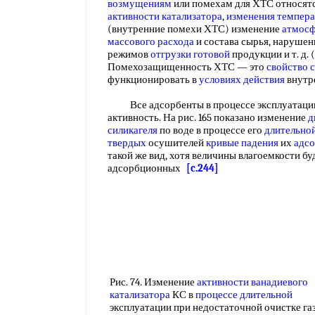
возмущениям
или помехам для ХТС относятс
активности катализатора
,
изменения темпер
(внутренние помехи ХТС) изменение
атмосф
массового расхода
и состава сырья, нарушен
режимов
отгрузки готовой
продукции и т. д.
Помехозащищенность ХТС — это
свойство 
функционировать в
условиях действия
внутр
Все адсорбенты в процессе эксплуатации
активность. На рис. 165 показано изменение
д
силикагеля
по воде в процессе его
длительно
твердых
осушителей
кривые падения
их
адс
такой же вид, хотя величины влагоемкости б
адсорбционных
[c.244]
Рис. 74. Изменение
активности ванадиевого
катализатора
КС в
процессе длительной
эксплуатации при недостаточной очистке га