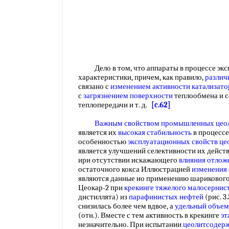
Дело в том, что аппараты в процессе экс
характеристики, причем, как правило,
различ
связано с
изменением активности катализато
с
загрязнением поверхности
теплообмена и 
теплопередачи и т. д.
[c.62]
Важным свойством
промышленных цеол
является их
высокая стабильность
в процессе
особенностью
эксплуатационных свойств ц
является улучшений селективности их дейст
ири отсутствии искажающего
влияния отлож
остаточного кокса Иллюстрацией
изменения 
являются данные ио применению шариковог
Цеокар-2 при
крекинге тяжелого
малосернис
дистиллята) из
парафинистых нефтей
(рис. 3.
снизилась более чем вдвое, а
удельный объем
(отн.). Вместе с тем активность в крекинге
эт
незначительно. При испытании
цеолитсодерж