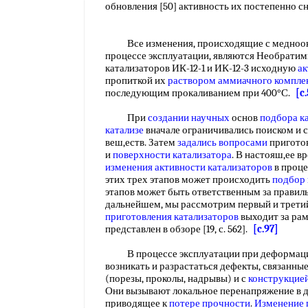
обновления [50] активность их постепенно сн
Все изменения, происходящие с медноок
процессе эксплуатации, являются Необратим
катализаторов ИК-12-1 и ИК-12-3 исходную
ак
пропиткой их
раствором аммиачного
компле
последующим прокаливанием при 400°С.
[c
При
создании научных
основ
подбора к
катализе
вначале ограничивались поиском и 
веш,еств. Затем
задались вопросами
пригото
и
поверхности катализатора
. В настояш,ее 
изменения активности катализаторов
в проце
этих трех этапов может происходить
подбор 
этапов может быть ответственным за прави
дальнейшем, мы рассмотрим первый и третий
приготовления катализаторов
выходит за рам
представлен в обзоре [19, с. 562].
[c.97]
В процессе эксплуатации при деформац
возникать и разрастаться дефекты, связанны
(порезы, проколы, надрывы) и с
конструкцией
Они вызывают локальное перенапряжение в 
приводящее к
потере прочности
.
Изменение 