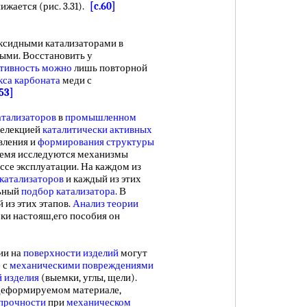
ижается (рис. 3.31).
[c.60]
сидными катализаторами в
ыми. Восстановить у
тивность можно
лишь повторной
кса карбоната
меди с
.53]
атализаторов
в
промышленном
селекцией
каталитически активных
вления и
формирования структуры
время исследуются механизмы
ссе эксплуатации. На каждом из
катализаторов
и каждый из этих
льный
подбор катализатора
. В
 из этих этапов.
Анализ теории
ки настояш,его пособия он
ии на
поверхности изделий
могут
е с
механическими повреждениями
 изделия
(выемки, углы, щели).
деформируемом материале,
прочности
при
механическом