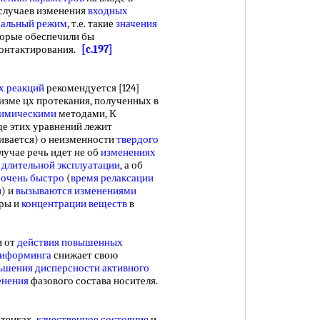
 случаев изменения
входных
альный режим
, т.е. такие
значения
торые обеспечили бы
онтактирования.
[c.197]
х реакций
рекомендуется [124]
изме цх протекания, полученных в
химическими
методами, К
де этих уравнений лежит
ривается) о неизменности
твердого
случае речь идет не об
изменениях
и
длительной эксплуатации
, а об
очень быстро
(
время релаксации
и
) и
вызываются изменениями
ры и
концентрации веществ
в
и от
действия повышенных
риформинга
снижает свою
ьшения дисперсности
активного
енения
фазового состава носителя.
отенках,
качественное состояние
и