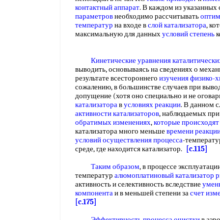
контактный аппарат
. В каждом из указанных
параметров
необходимо рассчитывать
оптим
температур
на входе в
слой катализатора
, ко
максимальную для данных
условий степень
к
Кинетические уравнения каталитически
выводить, основываясь на сведениях о механ
результате всестороннего
изучения физико-
сожалению, в большинстве случаев при выво
допущение (хотя оно специально и не огова
катализатора
в
условиях реакции
. В данном 
активности катализаторов
, наблюдаемых пр
обратимых изменениях
,
которые происходят
катализатора много меньше
времени реакци
условий осуществления процесса
-температу
среде, где находится катализатор.
[c.115]
Таким образом
, в процессе эксплуатаци
температур
алюмоплатиновый катализатор 
активность и селективность вследствие
умен
компонента
и в меньшей степени за
счет изм
[c.175]
Эффективность процесса очистки
в аэр