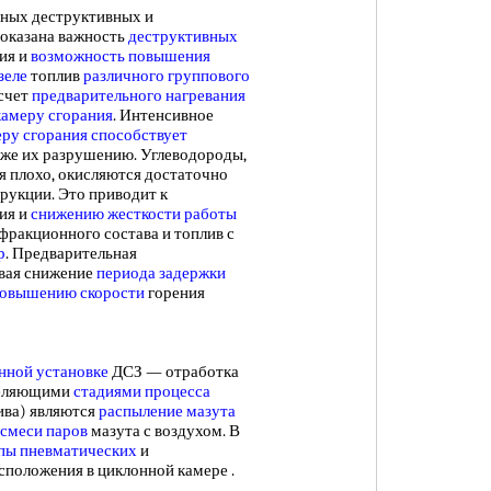
ных деструктивных и
оказана важность
деструктивных
ия и
возможность повышения
зеле
топлив
различного группового
 счет
предварительного нагревания
камеру сгорания
. Интенсивное
еру сгорания
способствует
аже их разрушению. Углеводороды,
 плохо, окисляются достаточно
рукции. Это приводит к
ия и
снижению жесткости
работы
фракционного состава и топлив с
р
. Предварительная
ивая снижение
периода задержки
овышению скорости
горения
нной установке
ДСЗ — отработка
еделяющими
стадиями процесса
ива) являются
распыление мазута
смеси паров
мазута с воздухом. В
пы пневматических
и
расположения в циклонной камере .