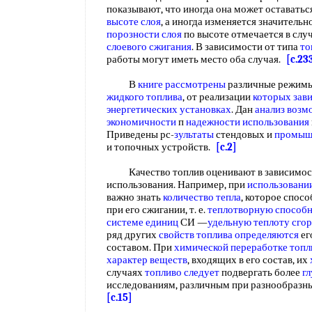
показывают, что иногда она может оставатьс
высоте слоя
, а иногда изменяется значительн
порозности слоя
по высоте отмечается в сл
слоевого сжигания
. В зависимости от типа
то
работы могут иметь место оба случая.
[c.23
В
книге рассмотрены
различные режим
жидкого топлива
, от реализации
которых зав
энергетических установках
. Дан
анализ возм
экономичности
п
надежности использования
Приведены рс-
зультаты
стендовых и
промыш
и топочных устройств.
[c.2]
Качество топлив оценивают в зависимост
использования. Например, при
использовани
важно знать
количество тепла
, которое спосо
при его сжигании, т. е.
теплотворную способн
системе единиц
СИ —
удельную теплоту сго
ряд других
свойств топлива определяются
ег
составом. При
химической переработке топл
характер веществ
, входящих в его состав, их
случаях
топливо следует
подвергать более
г
исследованиям, различным при разнообразн
[c.15]