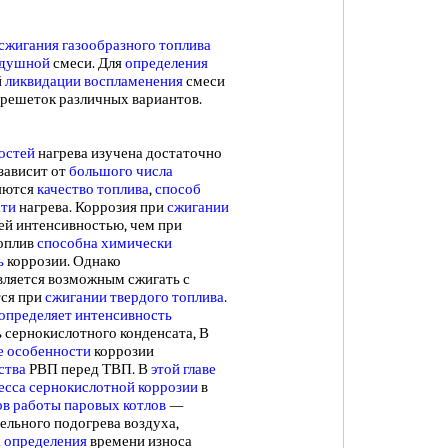
сжигания газообразного топлива
здушной
смеси. Для
определения
й
ликвидации воспламенения
смеси
 решеток различных вариантов.
остей
нагрева изучена достаточно
зависит от
большого числа
яются
качество топлива
,
способ
сти
нагрева. Коррозия при
сжигании
ей интенсивностью, чем при
оплив
способна химически
ь
коррозии. Однако
ляется возможным сжигать с
тся при
сжигании твердого топлива
.
определяет интенсивность
 сернокислотного конденсата, В
е особенности
коррозии
ства
РВП перед ТВП. В
этой главе
есса
сернокислотной коррозии
в
ов работы
паровых котлов
—
тельного подогрева воздуха,
 определения
времени износа