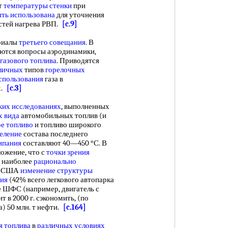
т
температуры стенки
при
ть использована
для уточнения
стей нагрева РВП.
[c.9]
риалы
третьего совещания
. В
аются вопросы аэродинамики,
газового топлива
. Приводятся
зличных
типов
горелочных
спользования
газа в
х.
[c.3]
ких исследованиях
, выполненных
 вида
автомобильных топлив (и
ое топливо
и топливо широкого
еление
состава последнего
ипания
составляют 40—450 °С. В
ожение, что с
точки зрения
е наиболее
рационально
в США
изменение структуры
ния
(42% всего легкового автопарка
ве ШФС (например, двигатель с
ит в 2000 г. сэкономить, (по
) 50 млн. т нефти.
[c.164]
я топлива
в
различных условиях