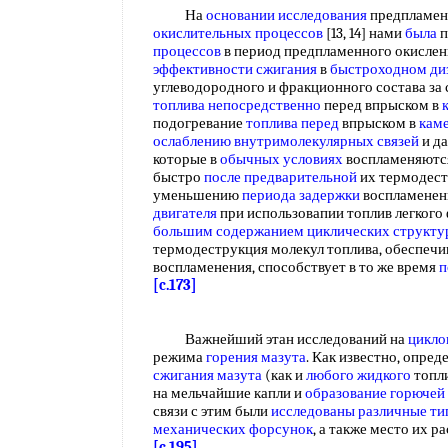
На
основании исследования
предпламен
окислительных процессов
[13, 14] нами
была
п
процессов
в период предпламенного окислен
эффективности сжигания
в
быстроходном ди
углеводородного и фракционного состава за
топлива непосредственно
перед впрыском в
подогревание
топлива перед
впрыском в
кам
ослаблению
внутримолекулярных связей
и д
которые в
обычных условиях
воспламеняются
быстро
после предварительной
их термодест
уменьшению
периода задержки
воспламенен
двигателя
при использовапии топлив легкого 
большим содержанием
циклических структу
термодеструкция молекул топлива, обеспеч
воспламенения, способствует в то же время
п
[c.173]
Важнейший этан исследований на
цикло
режима
горения мазута
. Как известно, опр
сжигания мазута
(как и
любого жидкого
топл
на мельчайшие капли и
образование горючей
связи с этим были
исследованы различные
ти
механических форсунок
, а также место их 
[c.195]