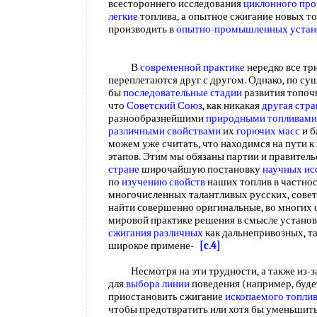
всестороннего исследования
циклонного про
легкие
топлива, а опытное сжигание новых то
производить в
опытно-промышленных устан
В
современной практике
нередко все тр
переплетаются друг с другом. Однако, по су
бы
последовательные стадии
развития топочн
что
Советский Союз
, как никакая
другая стра
разнообразнейшими
природными топливами
различными свойствами
их
горючих масс
и б
можем уже считать, что находимся на пути к
этапов. Этим мы обязаны партии и правител
стране
широчайшую постановку
научных ис
по
изучению свойств
наших топлив в частнос
многочисленных талантливых русских, сове
найти совершенно оригинальные, во многих 
мировой практике решения в смысле устано
сжигания различных
как дальнепривозных, та
широкое примене-
[c.4]
Несмотря на эти трудности, а также из-з
для
выбора линии
поведения (например, буде
приостановить сжигание
ископаемого топли
чтобы предотвратить или хотя бы уменьшить