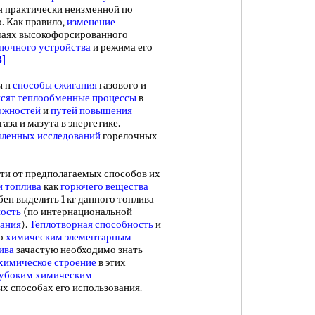
я практически неизменной по
о. Как правило,
изменение
учаях высокофорсированного
почного устройства
и режима его
3]
ы н
способы сжигания
газового и
исят
теплообменные процессы
в
ожностей
и
путей повышения
газа и мазута в энергетике.
ленных исследований
горелочных
и от предполагаемых способов их
и топлива
как
горючего вещества
бен выделить 1 кг данного топлива
ость
(по интернациональной
рания
).
Теплотворная способность
и
о
химическим элементарным
ива
зачастую необходимо знать
химическое строение
в этих
лубоким химическим
ых способах его использования.