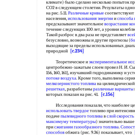
климате) было сделано несколько попыток п
СО2 в следующем столетии. Результаты одно
на рис. 5.11.
Различные кривые
соответствуют
населения,
использования энергии
и
способа 
предсказывают значительное
возрастание ко
течение следующих 100 лет, а уровни колеблю
Такой разброс в два раза не представляет
все
безусловно, возможны и другие прогнозы (
бо
выходящие за пределы использованных диапа
природной
[c.234]
Теоретическое и
экспериментальное ис
центробежно-зажатым слоем провел Н. И. Сыро
156, 160, 161], изучавший гидродинамику и у
потоке воздуха
. Кроме того, выполнена сери
мелкозернистого топлива
на цилиндрической
решетках
, разработаны
различные варианты
которых показан на рис. 41.
[c.156]
Исследования показали, что наиболее це
использовать твердое
топливо при интенсив
подаче
пылевидного топлива
в
слой скорость
максимуму температуры
) значительно выш
при
сжигании газообразного топлива
.
Сопост
способов
обжига (рис. 9.36) показывает, что