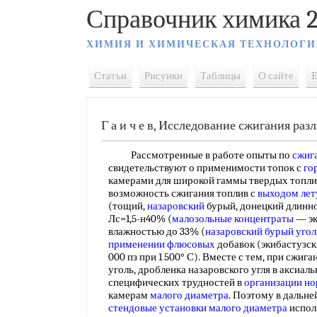
Справочник химика 2
ХИМИЯ И ХИМИЧЕСКАЯ ТЕХНОЛОГИ
Статьи
Рисунки
Таблицы
О сайте
E
Г а и ч е в, Исследование сжигания ра
Рассмотренные в работе опыты по
сжиг
свидетельствуют о применимости топок с
го
камерами для широкой гаммы твердых топли
возможность сжигания топлив с
выходом лет
(тощий,
назаровский
бурый, донецкий длинно
Лс=1,5-н40% (
малозольные концентраты
— эк
влажностью до 33% (
назаровский
бурый угол
применении флюсовых
добавок (экибастузски
000 пз при 1 500° С). Вместе с тем, при сжи
уголь, дробленка назаровского угля в аксиал
специфических трудностей в
организации н
камерам
малого диаметра
. Поэтому в дальн
стендовые установки
малого диаметра
исполь