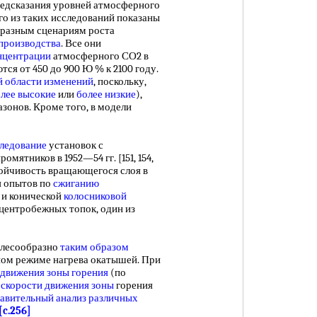
редсказания уровней атмосферного
го из таких исследований показаны
 разным сценариям роста
производства
. Все они
нцентрации
атмосферного СО2 в
тся от 450 до 900 Ю % к 2100 году.
й
области изменений
, поскольку,
лее высокие
или
более низкие
),
зонов. Кроме того, в модели
следование
установок с
мятников в 1952—54 гг. [151, 154,
стойчивость вращающегося слоя в
я опытов по
сжиганию
 и конической
колосниковой
центробежных топок, один из
лесообразно
таким образом
ном режиме нагрева окатышей. При
 движения
зоны горения
(по
е
скорости движения зоны
горения
авительный анализ
различных
[c.256]