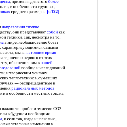
цесса
, применяя для этого
более
плив, в особенности трудных ,
овках
среднего размера.
[c.122]
и
направления сложно
ществу, они представляют
собой
как
ой техники. Так, несмотря на то,
на
в мире, необыкновенно богат
, характеризующимися самыми
алласта, мы в
настоящее время
 завершению первого из этих
ьству, обеспечившим в
нашей
следований
вообще и исследований
ти, и творческим усилиям
тских теплотехников, сумевших
случаях — беспрецедентные в
вления
рациональных методов
к и в особенности местных топлив,
а важности проблем эмиссии СО2
т ли в будущем необходимо
ва
, и если так, когда и насколько,
 нежелательные изменения в