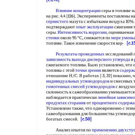
Влияние концентрации
серы в топливе н
на рис. 4.4 [126]. Эксперименты поставлены н
сернистого
мазута с избытками воздуха 10%.
подтверждают
опыт эксплуатации
сжигания 
серы.
Интенсивность коррозии
, оцениваема
стенки
около 95 °С, снижается по
мере умень
топливе. Такое изменение скорости кор-
[c.1
Результаты проведенных
исследований 
зависимость выхода
дисперсного углерода
в
сжигаемого топлива. Было установлено, что
топлива с этой
точки зрения
является
содерж
отношение Н/С. В работах [ 3, 32] показано, 
индивидуальных углеводородов
и смесевых 
гомогенных
смесей углеводородов
с воздухо
склонность к сажеобразованию уменьшается. К
наблюдается практически
линейная зависимо
продуктах сгорания
от
процентного содержа
Установлено также, что одновременно с эти
сажеобразования для большинства углеводор
богатых смесей.
[c.50]
Анализ опытов по
применению двухсту