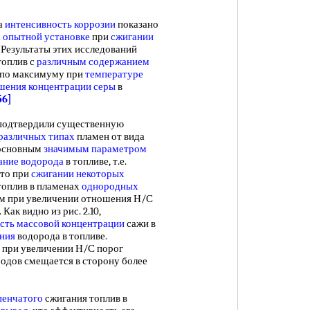
а
интенсивность коррозии
показано
а
опытной установке
при
сжигании
 Результаты этих исследований
топлив с
различным содержанием
я по максимуму при
температуре
шения
концентрации серы
в
56]
подтвердили существенную
различных типах
пламен от вида
 основным
значимым параметром
ание водорода
в топливе, т.е.
что при
сжигании некоторых
топлив в пламенах
однородных
м при увеличении отношения Н/С
ак видно из рис. 2.10,
сть
массовой концентрации
сажи в
ния
водорода в топливе.
м при увеличении Н/С порог
одов смещается в сторону более
пенчатого
сжигания топлив в