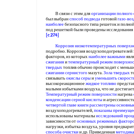
В связи с этим для
организации полного
был выбран
способ подвода
готовой
газо-во
наиболее
безопасного типа решеток и полно
под решеткой были проведены исследования
[c.274]
Коррозия низкотемпературных поверхн
подробно. Коррозия воздухоподогревателей 
факторов, из которых
наиболее важными
явл
сжигания
и
температурный режим поверхно
твердых
топлив обычно происходит с меньш
сжигании сернистого
мазута.
Зола твердых
т
связывать
окислы серы
и
уменьшить скорост
высокореакционное
жидкое топливо
представ
малыми избытками воздуха, что не достигае
Температурный режим поверхности
нагрева
конденсации серной кислоты
и агрессивность
четвертой главе
книги рассмотрены
основны
воздухоподогревателей,
показаны преимуще
использованы материалы
исследований проц
зависимости от
основных режимных
фактор
нагрузки, избытка воздуха, уровня предвари
способа очистки
и др. Приведенная
методика