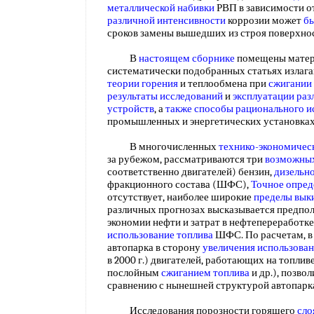
металлической набивки
РВП в зависимости о
различной интенсивности
коррозии может
бы
сроков замены вышедших из строя поверхно
В
настоящем сборнике
помещены мате
систематически подобранных статьях излаг
теории горения
и теплообмена при
сжигании 
результаты исследований
и
эксплуатации ра
устройств
, а
также способы
рационального и
промышленных и энергетических установка
В многочисленных
технико-экономичес
за рубежом, рассматриваются три
возможных
соответственно двигателей) бензин,
дизельн
фракционного состава (ШФС),
Точное опред
отсутствует, наиболее широкие
пределы вык
различных прогнозах высказывается предпол
экономии нефти и затрат в нефтепереработк
использование топлива
ШФС. По расчетам, 
автопарка в сторону
увеличения использова
в 2000 г.) двигателей, работающих на топли
послойным
сжиганием топлива
и др.), позвол
сравнению с нынешней структурой автопарка
Исследования порозности горящего
сло