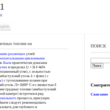
1
Я
nglish
зличных топлив на
ПОИСК
анию различных
углей
ризонтальными циклонными
в.
Была
практически доказана
учих
в пределах 1/ = 11-f-46%
пламенный угли), с зольностью
ибастузский уголь-1-+ флюс) с
ь
) с тугоплавкими золами при
Смотрите
й уголь /3= 1500° С и с вязкостью 2
гании трудных топлив (экибастузский
ьной камере) встретился ряд
Сжигание
ормального
процесса, присущих
ейшем следует рекомендовать
зовать для глубокого и