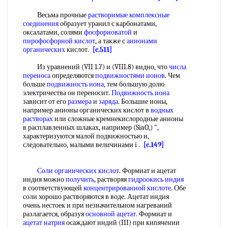
Весьма прочные
растворимые комплексные
соединения
образует уранил с карбонатами,
оксалатами, солями
фосфорноватой
и
пирофосфорной кислот
, а также с
анионами
органических
кислот.
[c.511]
Из уравнений (VII 1.7) и (VIII.8) видно, что
числа
переноса
определяются
подвижностями ионов
. Чем
больше
подвижность иона
, тем большую долю
электричества он переносит.
Подвижность иона
зависит от его
размера
и
заряда
. Большие ионы,
например анионы органических кислот в
водных
растворах
или сложные кремнекислородные анионы
в расплавленных шлаках, например (SiaO,) ",
характеризуются малой подвижностью и,
следовательно, малыми величинами i .
[c.149]
Соли органических кислот
. Формиат и ацетат
индия можно
получить
, растворяя
гидроокись индия
в соответствующей
концентрированной кислоте
. Обе
соли хорошо растворяются в воде. Ацетат индия
очень нестоек и при незначительном нагреваний
разлагается, образуя
основной ацетат
. Формиат и
ацетат натрия
осаждают индий (III) при кипячении