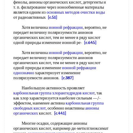
фенолы, анионы органических кислот, детергенты и
т. п. фильтрование через ионообменные материалы
является одним из
основных методов очистки воды
от радиоактивных
[c.51]
Хотя величина
ионной рефракции
, вероятно, не
передает величину поляризуемости анионов
органических кислот, тем ие менее в ряду кислот
одной природы изменение ионной ре-
[c.645]
Хотя величина
ионной рефракции
, вероятно, не
передает величину поляризуемости анионов
органических кислот, тем не менее в ряду кислот
одной природы изменение
ионной рефракции
однозначно
характеризует изменение
поляризуемости анионов.
[c.387]
Наибольшую активность проявляет
карбонильная группа
хлорангидридов кислот
, так
как хлор характеризуется наиболее сильным —/-
эффектом, наименее активна
карбонильная группа
свободных кислот
, особенно неактивны
анионы
органических
кислот.
[c.441]
Многие осадки, содержащие анионы
органических кислот, например ди-метилглиоксимат