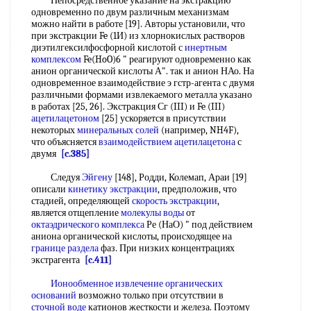
Непосредственное указание на экстракцию
одновременно по двум различным механизмам
можно найти в работе [19]. Авторы установили, что
при экстракции Fe (1И) из хлорнокислых растворов
диэтилгексилфосфорной кислотой с
инертным
комплексом
Fe(HoO)6 " реагируют одновременно как
анион органической кислоты А". так и анион НАо. На
одновременное взаимодействие э гстр-агента с двумя
различными формами извлекаемого металла указано
в работах [25, 26]. Экстракция Сг (III) и Fe (III)
ацетилацетоном
[25] ускоряется в присутствии
некоторых
минеральных солей
(например, NH4F),
что объясняется
взаимодействием ацетилацетона
с
двумя
[c.385]
Следуя
Эйгену
[148], Родди, Колемап, Араи [19]
описали
кинетику экстракции
, предположив, что
стадией, определяющей
скорость экстракции
,
является отщепление
молекулы воды
от
октаэдрического комплекса
Ре (НаО) " под действием
аниона органической кислоты, происходящее на
границе раздела
фаз. При низких концентрациях
экстрагента
[c.411]
Ионообменное извлечение
органических
оснований
возможно только при отсутствии в
сточной воде
катионов жесткости и железа. Поэтому