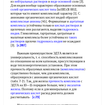
из
нейтральных растворов
в
виде основной
соли [3].
Для индия вообще характерно образование основных
солей органических кислот
типа
In(0H)(R 00)2,
которые часто имеют комплексный характер [1]. С
анионами органических кислот индий образует
комплексные анионы
[45]. Формиатные и
ацетатные
комплексы
устойчивы только в
кислых растворах
в
щелочных они разлагаются, выделяя
гидроокись
индия
. Гликолятные, тартратные, цитратные и
малатные комплексы более устойчивы из
таких
растворов
щелочи
гидроокись индия
не осаждают
[3].
[c.287]
Важным преимуществом ЭДТА является ее
универсальность, т. е. способность комплексования
по отношению ко всем катионам, присутствующим в
воде теплоэнергетических установок. При этом
прочность образуемых комплексов (
комплексонатов
)
существенно больше, чем для комплексов,
образующихся с анионами органических кислот
(табл. 7-2). Так, для железа
прочность комплексов
с
ЭДТА на 10—15 порядков больше, чем у
оксалатов
железа
. Поэтому если и для минеральных и для
органических кислот
расход реагента должен
рассчитывать-
[c.73]