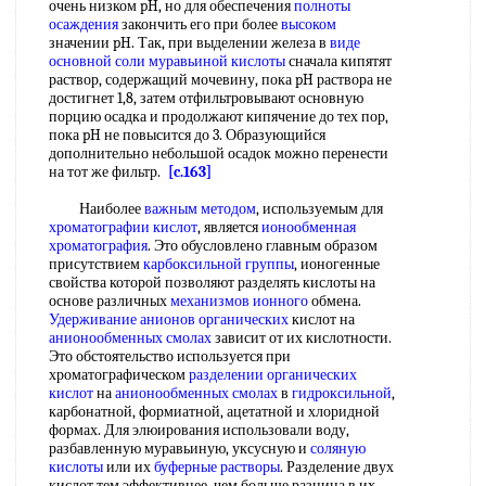
очень низком pH, но для обеспечения
полноты
осаждения
закончить его при более
высоком
значении pH. Так, при выделении железа в
виде
основной
соли муравьиной кислоты
сначала кипятят
раствор, содержащий мочевину, пока pH раствора не
достигнет 1,8, затем отфильтровывают основную
порцию осадка и продолжают кипячение до тех пор,
пока pH не повысится до 3. Образующийся
дополнительно небольшой осадок можно перенести
на тот же фильтр.
[c.163]
Наиболее
важным методом
, используемым для
хроматографии кислот
, является
ионообменная
хроматография
. Это обусловлено главным образом
присутствием
карбоксильной группы
, ионогенные
свойства которой позволяют разделять кислоты на
основе различных
механизмов ионного
обмена.
Удерживание анионов органических
кислот на
анионообменных смолах
зависит от их кислотности.
Это обстоятельство используется при
хроматографическом
разделении органических
кислот
на
анионообменных смолах
в
гидроксильной
,
карбонатной, формиатной, ацетатной и хлоридной
формах. Для элюирования использовали воду,
разбавленную муравьиную, уксусную и
соляную
кислоты
или их
буферные растворы
. Разделение двух
кислот тем эффективнее, чем больше разница в их