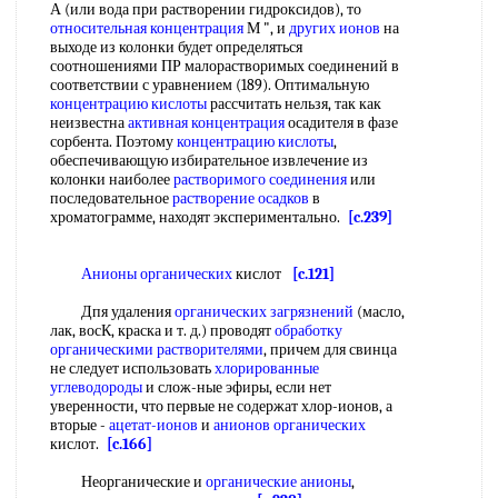
А (или вода при растворении гидроксидов), то
относительная концентрация
М ", и
других ионов
на
выходе из колонки будет определяться
соотношениями ПР малорастворимых соединений в
соответствии с уравнением (189). Оптимальную
концентрацию кислоты
рассчитать нельзя, так как
неизвестна
активная концентрация
осадителя в фазе
сорбента. Поэтому
концентрацию кислоты
,
обеспечивающую избирательное извлечение из
колонки наиболее
растворимого соединения
или
последовательное
растворение осадков
в
хроматограмме, находят экспериментально.
[c.239]
Анионы органических
кислот
[c.121]
Дпя удаления
органических загрязнений
(масло,
лак, восК, краска и т. д.) проводят
обработку
органическими растворителями
, причем для свинца
не следует использовать
хлорированные
углеводороды
и слож-ные эфиры, если нет
уверенности, что первые не содержат хлор-ионов, а
вторые -
ацетат-ионов
и
анионов органических
кислот.
[c.166]
Неорганические и
органические анионы
,