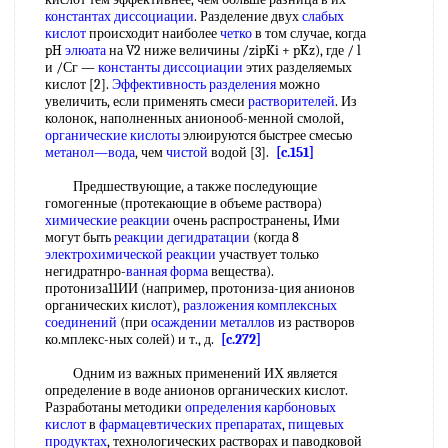
константах диссоциации
. Разделение двух
слабых
кислот
происходит наиболее
четко
в том случае, когда
pH
элюата
на V2 ниже величины /zipKi + pKz), где / l
и /Сг —
константы диссоциации
этих разделяемых
кислот [2].
Эффективность разделения
можно
увеличить, если применять смеси
растворителей
. Из
колонок, наполненных анионооб-менной смолой,
органические кислоты
элюируются быстрее смесью
метанол—вода
, чем
чистой
водой [3].
[c.151]
Предшествующие, а также последующие
гомогенные (протекающие в объеме раствора)
химические реакции
очень распространены, Ими
могут быть
реакции дегидратации
(когда 8
электрохимической реакции
участвует только
негидратнро-
ванная форма
вещества).
протониза11ИИ (например, протониза-ция анионов
органических кислот),
разложения комплексных
соединений
(при
осаждении металлов
из растворов
ко.мплекс-ных солей) и т., д.
[c.272]
Одним из важных применений ИХ является
определение в воде анионов органических кислот.
Разработаны методики
определения карбоновых
кислот
в
фармацевтических препаратах
,
пищевых
продуктах
, технологических растворах и паводковой