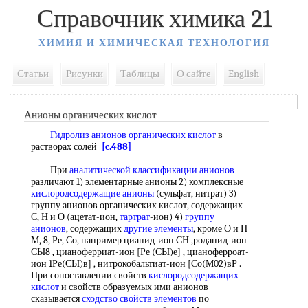
Справочник химика 21
ХИМИЯ И ХИМИЧЕСКАЯ ТЕХНОЛОГИЯ
Статьи
Рисунки
Таблицы
О сайте
English
Анионы органических кислот
Гидролиз анионов органических кислот
в
растворах солей
[c.488]
При
аналитической классификации анионов
различают 1) элементарные анионы 2) комплексные
кислородсодержащие анионы
(сульфат, нитрат) 3)
группу анионов органических кислот, содержащих
С, Н и О (ацетат-ион,
тартрат
-ион) 4)
группу
анионов
, содержащих
другие элементы
, кроме О и Н
М, 8, Ре, Со, например цианид-ион СН ,роданид-ион
СЫ8 , цианоферриат-ион [Ре (СЫ)е] , цианоферроат-
ион 1Ре(СЫ)в] , нитрокобальтиат-ион [Со(М02)вР .
При сопоставлении свойств
кислородсодержащих
кислот
и свойств образуемых ими анионов
сказывается
сходство свойств
элементов
по