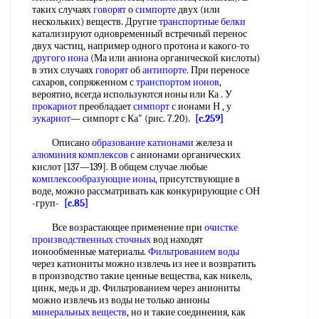
таких случаях
говорят
о
симпорте
двух (или
нескольких) веществ. Другие
транспортные белки
катализируют одновременный встречный перенос
двух частиц, например одного протона и какого-то
другого иона
(Ма или аниона органической кислоты)
в этих случаях
говорят
об
антипорте
. При переносе
сахаров, сопряженном с
транспортом ионов
,
вероятно, всегда используются ионы или Ка . У
прокариот
преобладает
симпорт
с ионами Н , у
эукариот
— симпорт с Ка" (рис. 7.20).
[c.259]
Описано
образование катионами
железа и
алюминия комплексов
с анионами органических
кислот [137—139]. В общем случае любые
комплексообразующие ионы
, присутствующие в
воде, можно рассматривать как конкурирующие с ОН
-груп-
[c.85]
Все возрастающее применение при
очистке
производственных сточных
вод находят
ионообменные материалы.
Фильтрованием воды
через катиониты можно извлечь из нее и возвратить
в производство такие ценные вещества, как никель,
цинк, медь и др. Фильтрованием через аниониты
можно извлечь из воды не только анионы
минеральных веществ
, но и такие соединения, как