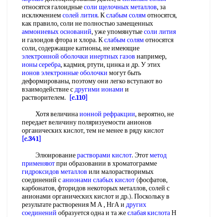
относятся галоидные
соли щелочных металлов
, за
исключением
солей лития
. К
слабым солям
относятся,
как правило, соли не полностью замещенных
аммониевых оснований
, уже упомянутые
соли лития
и галоидов фтора и хлора. К
слабым солям
относятся
соли, содержащие катионы, не имеющие
электронной оболочки инертных газов
например,
ионы серебра
, кадмия, ртути, цинка и др. У этих
ионов электронные оболочки
могут быть
деформированы, поэтому они легко вступают во
взаимодействие с
другими ионами
и
растворителем.
[c.110]
Хотя величина
ионной рефракции
, вероятно, не
передает величину поляризуемости анионов
органических кислот, тем не менее в ряду кислот
[c.341]
Элюирование
растворами кислот
. Этот
метод
применяют
при образовании в хроматограмме
гидроксидов металлов
или малорастворимых
соединений с
анионами слабых кислот
(фосфатов,
карбонатов, фторидов некоторых металлов, солей с
анионами органических кислот и др.). Поскольку в
результате растворения М А , НгА и
других
соединений
образуется одна и та же
слабая кислота
Н