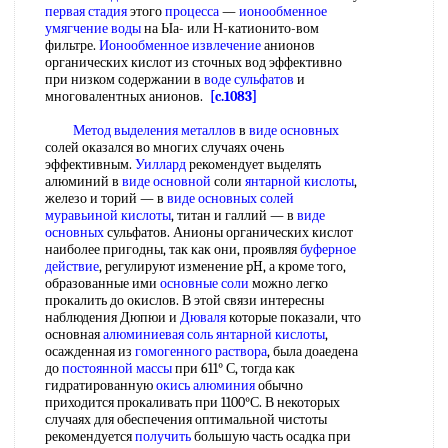
первая стадия
этого
процесса
—
ионообменное
умягчение воды
на Ыа- или Н-катионито-вом
фильтре.
Ионообменное извлечение
анионов
органических кислот из сточных вод эффективно
при низком содержании в
воде сульфатов
и
многовалентных анионов.
[c.1083]
Метод выделения металлов
в
виде основных
солей оказался во многих случаях очень
эффективным.
Уиллард
рекомендует выделять
алюминий в
виде основной
соли
янтарной кислоты
,
железо и торий — в
виде основных
солей
муравьиной кислоты
, титан и галлий — в
виде
основных
сульфатов. Анионы органических кислот
наиболее пригодны, так как они, проявляя
буферное
действие
, регулируют изменение pH, а кроме того,
образованные ими
основные соли
можно легко
прокалить до окислов. В этой связи интересны
наблюдения Дюпюи и
Дюваля
которые показали, что
основная
алюминиевая соль
янтарной кислоты
,
осажденная из
гомогенного раствора
, была доаедена
до
постоянной массы
при 611° С, тогда как
гидратированную
окись алюминия
обычно
приходится прокаливать при 1100°С. В некоторых
случаях для обеспечения оптимальной чистоты
рекомендуется
получить
большую часть осадка при