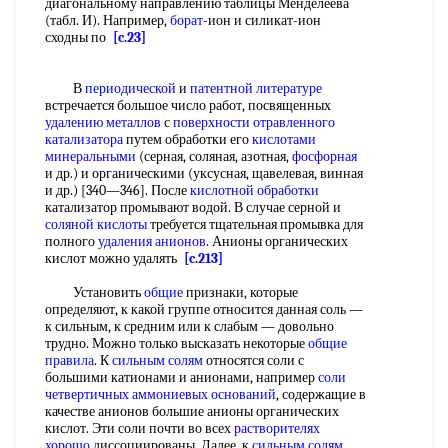
диагональному направлению таблицы Менделеева
(табл. И). Например,
борат
-ион и силикат-ион
сходны по
[c.23]
В
периодической
и
патентной литературе
встречается большое число работ, посвященных
удалению металлов
с
поверхности отравленного
катализатора
путем обработки его
кислотами
минеральными
(серная, соляная, азотная,
фосфорная
и др.) и органическими (уксусная, щавелевая, винная
и др.) [340—346]. После
кислотной обработки
катализатор промывают водой. В случае серной и
соляной кислоты
требуется тщательная промывка для
полного
удаления анионов
. Анионы органических
кислот можно удалять
[c.213]
Установить
общие
признаки, которые
определяют, к какой группе относится данная соль —
к сильным, к средним или к слабым — довольно
трудно. Можно только высказать некоторые
общие
правила
. К
сильным солям
относятся соли с
большими катионами и анионами, например
соли
четвертичных аммониевых оснований
, содержащие в
качестве анионов большие анионы органических
кислот. Эти соли почти во всех
растворителях
хорошо
диссоциированы. Далее, к
сильным солям