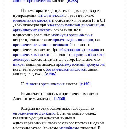
анионы органических
кислот
[c.238]
На некоторые виды протекающих в растворах
превращений,
каталитически
влияют не только
минеральные кислоты
и основания или ионы Н+и 0Н
, возникающие при
электролитической
диссоциации
органических кислот
и оснований, но и
недиссоциированные
молекулы органических
веществ, а также такие
продукты диссоциации
, как
органические катионы оснований
и анионы
органических кислот. При
образовании анилидов
из
органических кислот
и анилина
пикриновая кислота
действует
как сильный катализатор. Полагают, что
пикрат
анилина, являясь
промежуточным продуктом
,
вступает в обмен с
органической кислотой
, давая
анилид [193, 194].
[c.206]
II.
Анионы органических
кислот
[c.120]
Комплексы с анионами органических кислот
Ацетатные комплексы
[c.150]
Каждый из этих белков имеет совершенно
определенную функцию
. Есть, например, белок,
катализирующий одновременный и
однонаправленный перенос одного протона и одной
молекулы сахара (лактозы,
мелибиозы
, глюкозы). В