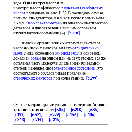
воде. Одна из хроматограмм
ионохроматографического
разделения карбоновых
кислот
приведена на рис. 11.35. В последнем случае
помимо УФ-детектора и КД возможно применение
КУДД,
масс-спектрометра
или электрокинетического
детектора, а для разделения лучшим сорбентом
служит катионообменник [4].
[c.178]
Анионы органических кислот отличаются от
неорганических анионов тем что
отрицательный
заряд
у них, особенно в
жирном ряду
, в основном
локализи
рован
на одном или на двух атомах, вся же
остальная часть молекулы лишь в незначительной
степени изменяет свое
электронное состояние
. Это
обстоятельство обусловливает появление
стерических факторов
при сольватации.
[c.199]
Смотреть страницы где упоминается термин
Анионы
органических кислот
:
[c.85]
[c.218]
[c.85]
[c.199]
[c.471]
[c.229]
[c.146]
[c.106]
[c.343]
[c.214]
[c.315]