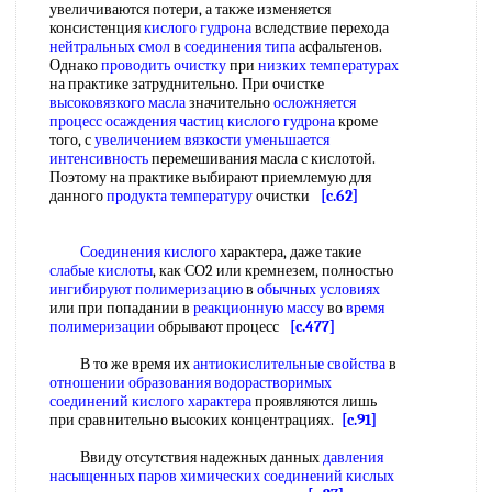
увеличиваются потери, а также изменяется
консистенция
кислого гудрона
вследствие перехода
нейтральных смол
в
соединения типа
асфальтенов.
Однако
проводить очистку
при
низких температурах
на практике затруднительно. При очистке
высоковязкого масла
значительно
осложняется
процесс
осаждения частиц
кислого гудрона
кроме
того, с
увеличением вязкости
уменьшается
интенсивность
перемешивания масла с кислотой.
Поэтому на практике выбирают приемлемую для
данного
продукта температуру
очистки
[c.62]
Соединения кислого
характера, даже такие
слабые кислоты
, как СО2 или кремнезем, полностью
ингибируют полимеризацию
в
обычных условиях
или при попадании в
реакционную массу
во
время
полимеризации
обрывают процесс
[c.477]
В то же время их
антиокислительные свойства
в
отношении образования
водорастворимых
соединений
кислого характера
проявляются лишь
при сравнительно высоких концентрациях.
[c.91]
Ввиду отсутствия надежных данных
давления
насыщенных паров
химических соединений
кислых