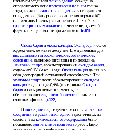
избытком осадителя
можно сделать
осаждение
определяемого иона
практически полным
только
тогда, когда
величина произведения
растворимости
осаждаемого (бинарного) соединения порядка 10"
или меньше. Поэтому соединения с ПР > > 10 в
гравиметрическом анализе
в качестве осаждаемой
формы, как правило, не применяются.
[c.81]
Оксид бария
и
оксид кальция
.
Оксид бария
более
эффективен, но менее доступен. Его применяют для
высушивания гигроскопических
органических
оснований
, например пиридина и пиперидина.
Этиловый спирт
, абсолютированный
оксидом бария
,
содержит 0,1% (масс.) воды.
Оксид кальция
дешев, но
обла-дает средней осушающей способностью. Так
этиловый спирт
после абсолютирования
оксидом
кальция
содержит до 0,4% (масс.) воды.
Оксиды
бария
и кальция нельзя применять для
обезвоживания
соединений кислого
характера и
сложных эфиров.
[c.172]
В
последние годы
изучению состава
азотистых
соединений
в
различных нефтях
и дистиллятах, их
свойств п их
количественного содержания
было
посвящено
значительное количество
работ. Было
установлено, что в нефти и ее дистиллятах