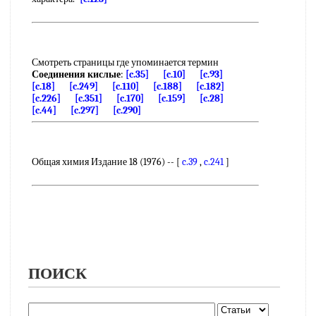
Смотреть страницы где упоминается термин
Соединения кислые
:
[c.35]
[c.10]
[c.93]
[c.18]
[c.249]
[c.110]
[c.188]
[c.182]
[c.226]
[c.351]
[c.170]
[c.159]
[c.28]
[c.44]
[c.297]
[c.290]
Общая химия Издание 18 (1976) -- [
c.39
,
c.241
]
ПОИСК