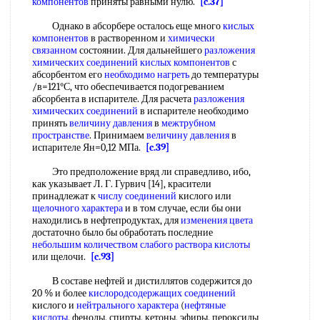
компонентов
приняты равными нулю.
[c.37]
Однако в абсорбере осталось еще много
кислых
компонентов
в растворенном и
химически
связанном
состоянии. Для дальнейшего
разложения
химических соединений
кислых компонентов
с
абсорбентом его
необходимо нагреть
до температуры
/в=121°С, что обеспечивается подогреванием
абсорбента в испарителе. Для расчета
разложения
химических соединений
в испарителе необходимо
принять
величину давления
в
межтрубном
пространстве
. Принимаем
величину давления
в
испарителе Ян=0,12 МПа.
[c.39]
Это предположение вряд ли справедливо, ибо,
как указывает Л. Г. Гурвич [14], красители
принадлежат к
числу соединений
кислого или
щелочного характера
и в том случае, если бы они
находились в нефтепродуктах, для
изменения цвета
достаточно было бы обработать последние
небольшим количеством
слабого раствора кислоты
или щелочи.
[c.93]
В составе нефтей и дистиллятов содержится до
20 % и более
кислородсодержащих соединений
кислого и
нейтрального характера
(
нефтяные
кислоты
, фенолы, спирты, кетоны, эфиры, пероксиды