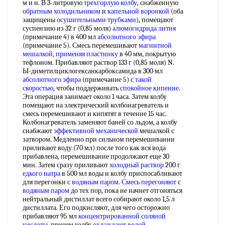
м и н. В 3-литровую
трехгорлую колбу
, снабженную
обратным холодильником
и
капельной воронкой
(оба
защищены
осушительными трубками
), помещают
суспензию из 32 г (0,85 моля)
алюмогидрида лития
(примечание 4) в 400 мл
абсолютного эфира
(примечание 5). Смесь перемешивают
магнитной
мешалкой
,
применяя пластинку
в 40 мм, покрытую
тефлоном. Прибавляют раствор 133 г (0,85 моля) N.
Ы-диметилциклогексанкарбоксамида в 300 мл
абсолютного эфира
(примечание 5) с
такой
скоростью
, чтобы поддерживать
спокойное кипение
.
Эта операция занимает около 1 часа. Затем колбу
помещают на электрический колбонагреватель и
смесь перемешивают и кипятят в течение 15 час.
Колбонагреватель заменяют баней со льдом, а колбу
снабжают
эффективной механической
мешалкой с
затвором. Медленно при сильном перемешивании
приливают воду (70 мл) после того как вся вода
прибавлена, перемешивание продолжают еще 30
мин. Затем сразу приливают
холодный раствор
200 г
едкого натра
в 500 мл воды и колбу приспосабливают
для перегонки с
водяным паром
.
Смесь перегоняют
с
водяным паром
до тех пор, пока не начнет отгоняться
нейтральный дистиллат всего собирают около 1,5 л
дистиллата. Его подкисляют, для чего осторожно
прибавляют 95 мл
концентрированной соляной
кислоты
, причем колбу
охлаждают водой
.