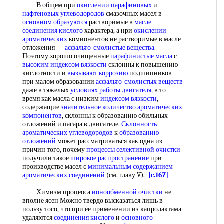
В общем при
окислении парафиновых
и
нафтеновых углеводородов
смазочных масел в
основном образуются
растворимые в
масле
соединения кислого
характера, а нри
окислении
ароматических
комионентов не растворимые в масле
отложения —
асфальто-смолистые вещества
.
Поэтому хорошо очищенные
парафинистые масла
с
высоким индексом вязкости
склонны к повышению
кислотности и
вызывают коррозию
подшипников
при малом образовании
асфальто-смолистых веществ
даже в тяжелых
условиях работы двигателя
, в то
время как масла с низким
индексом вязкости
,
содержащие
значительное количество
ароматических
компонентов
, склонны к образованию обильных
отложений и пагара в двигателе.
Склонность
ароматических углеводородов
к
образованию
отложений
может рассматриваться как одна из
причин того, почему
процессы селективной очистки
получили такое
широкое распространение
при
производстве масел с
минимальным содержанием
ароматических соединений
(см. главу V).
[c.167]
Химизм процеоса
ионообменной очистки
не
вполне ясен Можно твердо высказаться лишь в
пользу того, что при ее применении из капролактама
удаляются
соединения кислого
и
основного