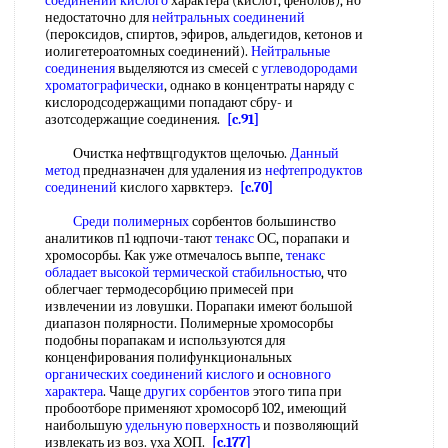
соединений кислого
характера (кислот, фенолов), но
недостаточно для
нейтральных соединений
(пероксидов, спиртов, эфиров, альдегидов, кетонов и
иолигетероатомных соединений).
Нейтральные
соединения
выделяются из смесей с
углеводородами
хроматографически
, однако в концентраты наряду с
кислородсодержащими попадают сбру- и
азотсодержащие соединения.
[c.91]
Очистка нефтвщгодуктов щелочью.
Данный
метод
предназначен для удаления из
нефтепродуктов
соединений
кислого харвктерэ.
[c.70]
Среди полимерных
сорбентов большинство
аналитиков п1 юдпочи-тают
тенакс
ОС, порапаки и
хромосорбы. Как уже отмечалось вьппе,
тенакс
обладает высокой
термической стабильностью
, что
облегчаег термодесорбцию примесей при
извлечении из ловушки. Порапаки имеют большой
диапазон полярности. Полимерные хромосорбы
подобны порапакам и используются для
конценфирования полифункциональных
органических соединений кислого
и
основного
характера
. Чаще
других сорбентов
этого типа при
пробоотборе применяют хромосорб 102, имеющий
наибольшую
удельную поверхность
и позволяющий
извлекать из воз. уха ХОП.
[c.177]