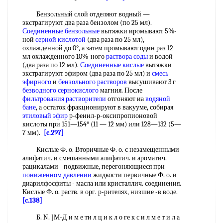
Бензольный слой отделяют водный —
экстрагируют два раза бензолом (по 25 мл).
Соединенные бензольные
вытяжки иромывают 5%-
ной
серной кислотой
(два раза по 25 мл),
охлажденной до 0°, а затем промывают один раз 12
мл охлажденного 10%-ного
раствора соды
и водой
(два раза по 12 мл).
Соединенные кислые
вытяжки
экстрагируют эфиром (два раза по 25 мл) и
смесь
эфирного
и
бензольного растворов
высушивают 3 г
безводного сернокислого
магния. После
фильтрования растворители
отгоняют иа
водяной
бане
, а остаток фракционируют в вакууме, собирая
этиловый эфир
р-феиил-р-оксипропионовой
кислоты при 151—154° (11 — 12 мм) или 128—132 (5—
7 мм).
[c.297]
Кислые Ф. о. Вторичные Ф. о. с незамещенными
алифатич. и смешанными алифатич. и ароматич.
рацикалами - подвижные, перегоняющиеся при
пониженном давлении
жидкости первичные Ф. о. и
диарилфосфиты - масла или кристаллич. соединения.
Кислые Ф. о. раств. в орг. р-рителях, низшие -в воде.
[c.138]
Б. N. ]М-Д и м е ти л ц и к л о ге к с и л м е т и л а