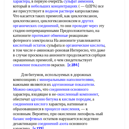
характера
, в первую очере21ь
сульфат аммония
,
который в
небольших концентрациях
( — 0,02%) все
же присутствует в
водном растворе
капролактама
Что касается таких примесей, как циклогексанон,
циклогексанол, циклогексаноноксим и
других
органических соединений
, то они
проходят через
эту
стадию непревращенными Предположительно, на
катионите
протекают обменные
реакцииам-
фотерного электролиза На анионите улавливаются
кислотный остаток
сульфата и
органические кислоты
,
в том числе е-аминокап-роновая Интересно, что даже
в случае проскока на анионите продолжается сорбция
окрашенных примесей, о чем свидетельствует
снижение показателя
окраски.
[c.184]
Для битумов, используемых в дорожных
композициях с
минеральными наполнителями
,
важными являются их
адгезионные показатели
.
Можно ожидать
, что
соединения основного
характера, входящие в не-
окисленный компонент
,
обеспечат
адгезию битума
к
кислым породам
, а
соединения кислого
характера, нативные и
образовавшиеся в
процессе окисления
, — к
основным. Вероятно, при окислении липофиль-ный
баланс нефтяных
остатков нарушается вследствие
дезактивации
соединений азота
основного
характера.
[c.123]