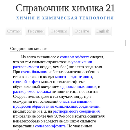
Справочник химика 21
ХИМИЯ И ХИМИЧЕСКАЯ ТЕХНОЛОГИЯ
Статьи
Рисунки
Таблицы
О сайте
English
Соединения кислые
Из всего сказанного о
солевом эффекте
следует,
что он тем сильнее отражается на
увеличении
растворимости
осадка, чем бол( ше взято осадителя.
При
очень большом
избытке осадителя, особенно
если в состав его входят
многозарядные ионы
,
солевой эффект
может превысить эффект,
обусловленный введением
одноименных ионов
, и
растворимость осадка
не понизится, а повысится.
Следовательно, даже в тех случаях, когда при
осаждении нет оснований
опасаться
влияния
процессов
образования комплексных соединений
,
кислых солен и т. д. на
растворимость соединения
,
прибавление более чем 50%-ного избытка осадителя
нецелесообразно вследствие слишком сильного
возрастания
солевого эффекта
. Но указанным