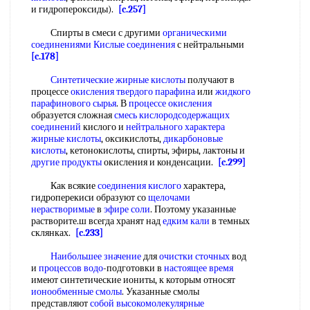
и гидропероксиды).
[c.257]
Спирты в смеси с другими
органическими
соединениями Кислые соединения
с нейтральными
[c.178]
Синтетические жирные кислоты
получают в
процессе
окисления твердого парафина
или
жидкого
парафинового сырья
. В
процессе окисления
образуется сложная
смесь кислородсодержащих
соединений
кислого и
нейтрального характера
жирные кислоты
, оксикислоты,
дикарбоновые
кислоты
, кетонокислоты, спирты, эфиры, лактоны и
другие продукты
окисления и конденсации.
[c.299]
Как всякие
соединения кислого
характера,
гидроперекиси образуют со
щелочами
нерастворимые
в
эфире соли
. Поэтому указанные
растворите.ш всегда хранят над
едким кали
в темных
склянках.
[c.233]
Наибольшее значение
для
очистки сточных
вод
и
процессов водо
-подготовки в
настоящее время
имеют синтетические иониты, к которым относят
ионообменные смолы
. Указанные смолы
представляют
собой
высокомолекулярные