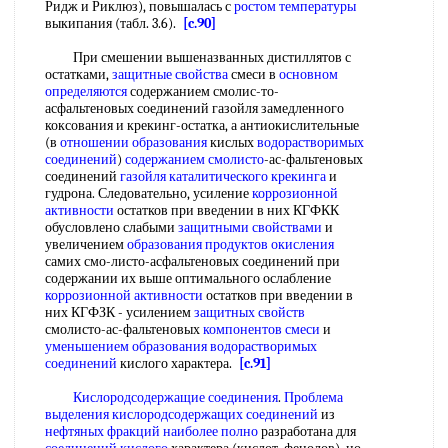
Ридж и Риклюз), повышалась с
ростом температуры
выкипания (табл. 3.6).
[c.90]
При смешении вышеназванных дистиллятов с
остатками,
защитные свойства
смеси в
основном
определяются
содержанием смолис-то-
асфальтеновых соединений газойля замедленного
коксования и крекинг-остатка, а антиокислительные
(в
отношении образования
кислых
водорастворимых
соединений
)
содержанием смолисто
-ас-фальтеновых
соединений
газойля каталитического крекинга
и
гудрона. Следовательно, усиление
коррозионной
активности
остатков при введении в них КГФКК
обусловлено слабыми
защитными свойствами
и
увеличением
образования продуктов окисления
самих смо-листо-асфальтеновых соединений при
содержании их выше оптимального ослабление
коррозионной активности
остатков при введении в
них КГФЗК - усилением
защитных свойств
смолисто-ас-фальтеновых
компонентов смеси
и
уменьшением образования
водорастворимых
соединений
кислого характера.
[c.91]
Кислородсодержащие соединения
.
Проблема
выделения
кислородсодержащих соединений
из
нефтяных фракций
наиболее полно
разработана для