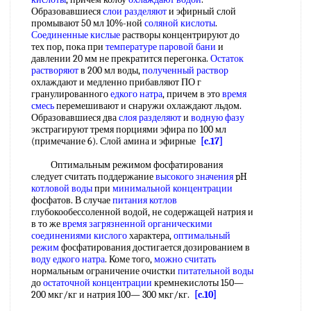
Образовавшиеся
слои разделяют
и эфирный слой
промывают 50 мл 10%-ной
соляной кислоты
.
Соединенные кислые
растворы концентрируют до
тех пор, пока при
температуре паровой бани
и
давлении 20 мм не прекратится перегонка.
Остаток
растворяют
в 200 мл воды,
полученный раствор
охлаждают и медленно прибавляют ПО г
гранулированного
едкого натра
, причем в это
время
смесь
перемешивают и снаружи охлаждают льдом.
Образовавшиеся два
слоя разделяют
и
водную фазу
экстрагируют тремя порциями эфира по 100 мл
(примечание 6). Слой амина и эфирные
[c.17]
Оптимальным режимом фосфатирования
следует считать поддержание
высокого значения
pH
котловой воды
при
минимальной концентрации
фосфатов. В случае
питания котлов
глубокообессоленной водой, не содержащей натрия и
в то же
время загрязненной
органическими
соединениями кислого
характера,
оптимальный
режим
фосфатирования достигается дозированием в
воду едкого натра
. Коме того,
можно считать
нормальным ограничение очистки
питательной воды
до
остаточной концентрации
кремнекислоты 150—
200 мкг/кг и натрия 100— 300 мкг/кг.
[c.10]