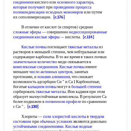
соединения
кислого или
основного характера
,
которые получают
при
проведении процесса
поликонденсации
исходных мономеров
или путем
их сополимеризации.
[c.176]
В отличие от кислот (и спиртов) средние
сложные эфиры
— совершенно
недиссоциированные
соединения кислые эфиры
— кислоты.
[c.114]
Кислые почвы
поглощают
тяжелые металлы
из
растворов в меньшей степени, чем нейтральные или
содержащие карбонаты. В то же время в таких почвах
значительное количество
меди связывается в
комплексные соединения
.
Кислые почвы
имеют
меньшее
число активных центров
, занятых
протонами, и
ионами алюминия
, что снижает
возможность адсорбции Си " и Са 1 Карбонатные,
богатые
кальцием почвы
могут в
большей степени
сорбировать
тяжелые металлы
. Ион кадмия при этом
образует малоустойчивые комплексы. В результате Са
более подвижен в
почвенном профиле
по сравнению
с Си " .
[c.130]
Хлориты —
соли хлористой кислоты
в
твердом
состоянии
при
обычных условиях
являются довольно
устойчивыми соединениями
.
Кислые водные