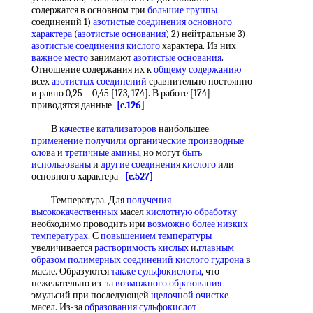
содержатся в основном три
большие группы
соединений 1)
азотистые соединения
основного
характера
(
азотистые основания
) 2) нейтральные 3)
азотистые соединения кислого
характера. Из них
важное место
занимают
азотистые основания
.
Отношение содержания их к
общему содержанию
всех
азотистых соединений
сравнительно постоянно
и равно 0,25—0,45 [173, 174]. В работе [174]
приводятся данные
[c.126]
В
качестве катализаторов
наибольшее
применение получили
органические производные
олова
и
третичные амины
, но могут
быть
использованы
и
другие соединения кислого
или
основного характера
[c.527]
Температура. Для
получения
высококачественных
масел
кислотную обработку
необходимо проводить ири
возможно более
низких
температурах
. С
повышением температуры
увеличивается
растворимость кислых
и.
главным
образом
полимерных соединений
кислого гудрона
в
масле. Образуются
также сульфокислоты
, что
нежелательно из-за
возможного образования
эмульсий при последующей
щелочной очистке
масел. Из-за
образования сульфокислот