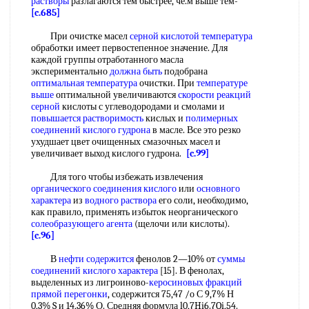
растворы
разлагаются тем быстрее, че.м выше тем-
[c.685]
При очистке масел
серной кислотой температура
обработки имеет первостепенное значение. Для
каждой группы отработанного масла
экспериментально
должна быть
подобрана
оптимальная температура
очистки. При
температуре
выше
оптимальной увеличиваются
скорости реакций
серной
кислоты с углеводородами и смолами и
повышается растворимость
кислых и
полимерных
соединений
кислого гудрона
в масле. Все это резко
ухудшает цвет очищенных смазочных масел и
увеличивает выход кислого гудрона.
[c.99]
Для того чтобы избежать извлечения
органического соединения кислого
или
основного
характера
из
водного раствора
его соли, необходимо,
как правило, применять избыток неорганического
солеобразующего агента
(щелочи или кислоты).
[c.96]
В
нефти содержится
фенолов 2—10% от
суммы
соединений
кислого характера
[15]. В фенолах,
выделенных из лигроиново-
керосиновых фракций
прямой перегонки
, содержится 75,47 /о С 9,7% Н
0,3% S и 14,36% О. Средняя формула l0,7Hi6.7Oi,54.