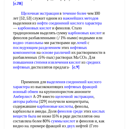
[c.78]
Щелочная экстракция
в
течение более
чем 100
лет [52, 53] служит одним из
важнейших методов
выделения из
нефти соединений
кислого характера
—
карбоновых кислот
и фенолов. Стало
традиционным выделять сумму
карбоновых кислот
и
фенолов разбавленными (/ 1%-ными) водными или
водно-этанольны
-ми растворами ще.
лочей
с
последующим разделением
этих
нефтяных
компонентов
на
основе различий
их растворимости в
разбавленных (5%-пых) растворах Ма СОз. Для
повышения степеня
извлечения кислот
из
средних
нефтяных
дистиллятов предлага-
[c.9]
Применив для
выделения соединений
кислого
характера
из высококипящих
нефтяных фракций
ионный обмен
на крупнопористом анионите
Амберлист
А-29-вместо
щелочной экстракции
,
авторы работы
[129] получили концентраты,
содержавшие
карбоновые кислоты
, фенолы,
карбазолы и амиды. Доля
фенолов среди
этих
кислых
веществ
была
не ниже 15% в ряде дистиллятов она
составляла более 80%
суммы кислот
и фенолов и, как
видно на. примере фракций из
двух
нефтей (Гэто