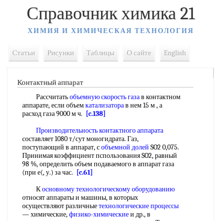
Справочник химика 21
ХИМИЯ И ХИМИЧЕСКАЯ ТЕХНОЛОГИЯ
Статьи
Рисунки
Таблицы
О сайте
English
Контактный аппарат
Рассчитать
объемную скорость газа
в контактном
аппарате, если объем
катализатора
в нем 15 м , а
расход газа 9000 м ч.
[c.138]
Производительность контактного аппарата
составляет 1080 т/сут моногидрата. Газ,
поступающий в аппарат, с
объемной долей
SO2 0,075.
Принимая коэффициент пспользования SO2, равный
98 %, определить объем подаваемого в аппарат газа
(при е(, у.) за час.
[c.61]
К
основному технологическому оборудованию
относят аппараты и машины, в которых
осуществляют различные
технологические процессы
— химические,
физико-химические
и др., в