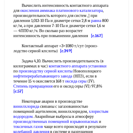
Вычислить интенсивность контактного аппарата
для
окисления аммиака
платинового катализатора
,
производительность которого для систем ,] при
давлении 1,013-10 Па и диаметре сетки 2,8 м
равна
800
кг/м, а при давлении 7-10 Па и диаметре сетки 1,6 м
— 4ПП0 кг/ч. Во сколько раз возрастет
интенсивность при повьииеиии давления
[c.167]
Контактный аппарат <3=1080 т/сут (пронз-
лодство серной кпслоты)
[c.249]
Задача 4,10. Вычислить производительность (в
килограммах в час)
контактного аппарата установки
по
производству серной кислоты
Новополоцкого
нефтеперерабатывающего завода
(НПЗ), если в
течение 15 ч окисляется 168 т
оксида серы
(IV).
Степень превращения
его и оксид серы (VI) 97,8%
[c.57]
Некоторые аварии в производстве
винилхлорнда
связаны с загазованностью
помещений ацетиленом, винилхлоридом,
хлористым
водородом
. Аварийные выбросы в атмосферу
производственных помещений взрывоопасных
и
токсичных газов
чаще всего происходят в результате
колебаний давления
в системе и разрушения