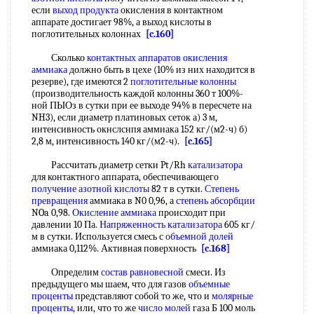
если
выход продукта
окисления в контактном
аппарате достигает 98%, а выход кислоты в
поглотительных колоннах
[c.160]
Сколько
контактных аппаратов окисления
аммиака
должно быть в цехе (10% из них находится в
резерве), где имеются 2
поглотительные колонны
(производительность каждой колонны 360 т 100%-
ной ПЫОз в сутки при ее выходе 94% в пересчете на
NH3), если диаметр платиновых сеток а) 3 м,
интенсивность окнслснпя аммиака 152 кг/(м2-ч) б)
2,8 м, интенсивность 140 кг/(м2-ч).
[c.165]
Рассчитать диаметр сетки Pt/Rh
катализатора
для контактного аппарата, обеспечивающего
получение азотной кислоты
82 т в сутки.
Степень
превращения
аммиака в N0 0,96, а
степень абсорбции
NOa 0,98.
Окисление аммиака
происходит при
давлении 10 Па.
Напряженность катализатора
605 кг/
м в сутки. Используется смесь с
объемной долей
аммиака 0,112%. Активная поверхность
[c.168]
Определим
состав равновесной
смеси. Из
предыдущего мы шаем, что для газов
объемные
проценты
представляют собой то же, что и
молярные
проценты
, или, что то же
число молей
газа Б 100 моль