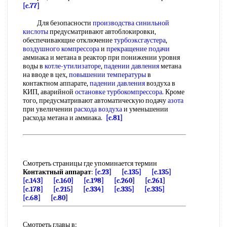
[c.77]
Для безопасности
производства синильной
кислоты
предусматривают автоблокировки,
обеспечивающие отключение
турбоэксгаустера
,
воздушного компрессора
и
прекращение подачи
аммиака и метана в реактор при понижении уровня
воды в
котле-утилизаторе
,
падении давления
метана
на вводе в цех,
повышении температуры
в
контактном аппарате,
падении давления
воздуха в
КИП, аварийной
остановке турбокомпрессора
. Кроме
того, предусматривают автоматическую подачу
азота
при увеличении
расхода воздуха
и уменьшении
расхода метана и аммиака.
[c.81]
Смотреть страницы где упоминается термин
Контактный аппарат
:
[c.23]
[c.135]
[c.135]
[c.143]
[c.160]
[c.198]
[c.260]
[c.261]
[c.178]
[c.215]
[c.334]
[c.335]
[c.335]
[c.68]
[c.80]
Смотреть главы в: