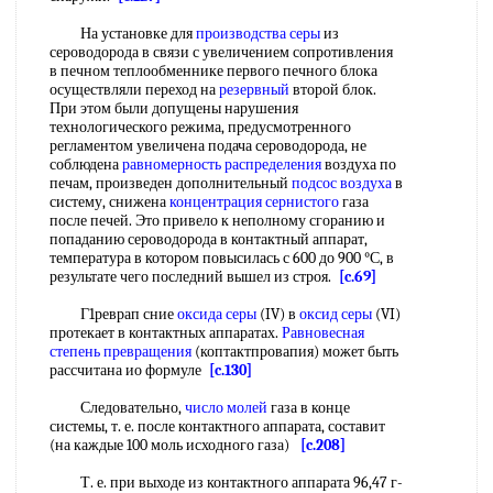
На установке для
производства серы
из
сероводорода в связи с увеличением сопротивления
в печном теплообменнике первого печного блока
осуществляли переход на
резервный
второй блок.
При этом были допущены нарушения
технологического режима, предусмотренного
регламентом увеличена подача сероводорода, не
соблюдена
равномерность распределения
воздуха по
печам, произведен дополнительный
подсос воздуха
в
систему, снижена
концентрация сернистого
газа
после печей. Это привело к неполному сгоранию и
попаданию сероводорода в контактный аппарат,
температура в котором повысилась с 600 до 900 °С, в
результате чего последний вышел из строя.
[c.69]
Г1реврап сние
оксида серы
(IV) в
оксид серы
(VI)
протекает в контактных аппаратах.
Равновесная
степень превращения
(коптактпровапия) может быть
рассчитана ио формуле
[c.130]
Следовательно,
число молей
газа в конце
системы, т. е. после контактного аппарата, составит
(на каждые 100 моль исходного газа)
[c.208]
Т. е. при выходе из контактного аппарата 96,47 г-