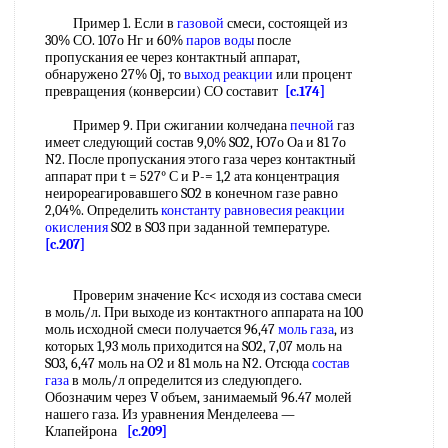
Пример 1. Если в
газовой
смеси, состоящей из
30% СО. 107о Нг и 60%
паров воды
после
пропускания ее через контактный аппарат,
обнаружено 27% Oj, то
выход реакции
или процент
превращения (конверсии) СО составит
[c.174]
Пример 9. При сжигании колчедана
печной
газ
имеет следующий состав 9,0% SO2, Ю7о Оа и 81 7о
N2. После пропускания этого газа через контактный
аппарат при t = 527° С и Р-= 1,2 ата концентрация
неирореагировавшего SO2 в конечном газе равно
2,04%. Определить
константу равновесия реакции
окисления
SO2 в SO3 при заданной температуре.
[c.207]
Проверим значение Кс< исходя из состава смеси
в моль/л. При выходе из контактного аппарата на 100
моль исходной смеси получается 96,47
моль газа
, из
которых 1,93 моль приходится на SO2, 7,07 моль на
SO3, 6,47 моль на О2 и 81 моль на N2. Отсюда
состав
газа
в моль/л определится из следуюпдего.
Обозначим через V объем, занимаемый 96.47 молей
нашего газа. Из уравнения Менделеева —
Клапейрона
[c.209]