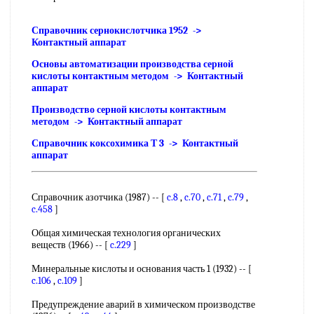
Справочник сернокислотчика 1952 ->
Контактный аппарат
Основы автоматизации производства серной
кислоты контактным методом -> Контактный
аппарат
Производство серной кислоты контактным
методом -> Контактный аппарат
Справочник коксохимика Т 3 -> Контактный
аппарат
Справочник азотчика (1987) -- [
c.8
,
c.70
,
c.71
,
c.79
,
c.458
]
Общая химическая технология органических
веществ (1966) -- [
c.229
]
Минеральные кислоты и основания часть 1 (1932) -- [
c.106
,
c.109
]
Предупреждение аварий в химическом производстве