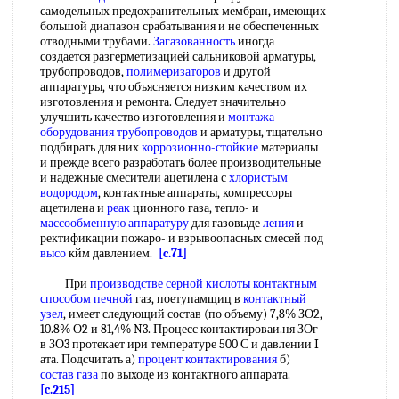
самодельных предохранительных мембран, имеющих
большой диапазон срабатывания и не обеспеченных
отводными трубами.
Загазованность
иногда
создается разгерметизацией сальниковой арматуры,
трубопроводов,
полимеризаторов
и другой
аппаратуры, что объясняется низким качеством их
изготовления и ремонта. Следует значительно
улучшить качество изготовления и
монтажа
оборудования трубопроводов
и арматуры, тщательно
подбирать для них
коррозионно-стойкие
материалы
и прежде всего разработать более производительные
и надежные смесители ацетилена с
хлористым
водородом
, контактные аппараты, компрессоры
ацетилена и
реак
ционного газа, тепло- и
массообменную аппаратуру
для газовыде
ления
и
ректификации пожаро- и взрывоопасных смесей под
высо
кйм давлением.
[c.71]
При
производстве серной кислоты контактным
способом
печной
газ, поетупамщиц в
контактный
узел
, имеет следующий состав (по объему) 7,8% ЗО2,
10.8% О2 и 81,4% N3. Процесс контактироваи.ня ЗОг
в ЗО3 протекает ири температуре 500 С и давлении I
ата. Подсчитать а)
процент контактирования
б)
состав газа
по выходе из контактного аппарата.
[c.215]