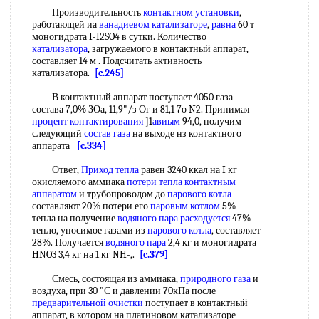
Производительность
контактном установки
,
работающей иа
ванадиевом катализаторе
,
равна
60 т
моногидрата I-I2SO4 в сутки. Количество
катализатора
, загружаемого в контактный аппарат,
составляет 14 м . Подсчитать активность
катализатора.
[c.245]
В контактный аппарат поступает 4050 газа
состава 7,0% ЗОа, 11,9"/з Ог и 81,1 7о N2. Принимая
процент контактирования
]1
авиым
94,0, получим
следующий
состав газа
на выходе нз контактного
аппарата
[c.334]
Ответ,
Приход тепла
равен 3240 ккал на I кг
окисляемого аммиака
потери тепла контактным
аппаратом
и трубопроводом до
парового котла
составляют 20% потери его
паровым котлом
5%
тепла на получение
водяного пара расходуется
47%
тепло, уносимое газами из
парового котла
, составляет
28%. Получается
водяного пара
2,4 кг и моногидрата
HNO3 3,4 кг на 1 кг NH-,.
[c.379]
Смесь, состоящая из аммиака,
природного газа
и
воздуха, при 30 "С и давлении 70кПа после
предварительной очистки
поступает в контактный
аппарат, в котором на платиновом катализаторе