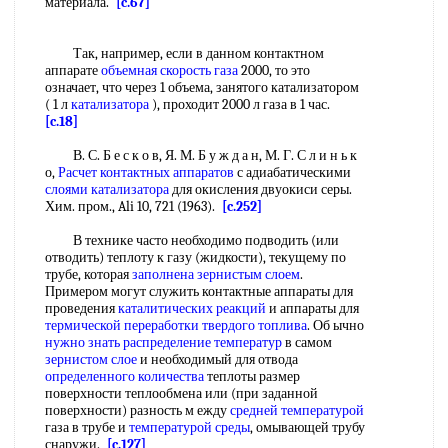
материала.
[c.67]
Так, например, если в данном контактном
аппарате
объемная скорость газа
2000, то это
означает, что через 1 объема, занятого катализатором
( 1 л
катализатора
), проходит 2000 л газа в 1 час.
[c.18]
В. С. Б е с к о в, Я. М. Б у ж д а н, М. Г. С л и н ь к
о,
Расчет контактных аппаратов
с адиабатическими
слоями катализатора
для окисления двуокиси серы.
Хим. пром., Ali 10, 721 (1963).
[c.252]
В технике часто необходимо подводить (или
отводить) теплоту к газу (жидкости), текущему по
трубе, которая
заполнена
зернистым слоем
.
Примером могут служить контактные аппараты для
проведения
каталитических реакций
и аппараты для
термической переработки твердого топлива
. Об ычно
нужно знать
распределение температур
в самом
зернистом слое
и необходимый для отвода
определенного количества
теплоты размер
поверхности теплообмена или (при заданной
поверхности) разность м ежду
средней температурой
газа в трубе и
температурой среды
, омывающей трубу
снаружи.
[c.127]