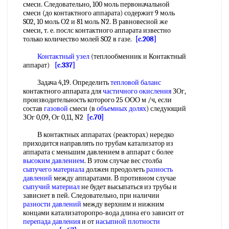
смеси. Следовательно, 100 моль первоначальной
смеси (до контактного аппарата) содержит 9 моль
SO2, 10 моль О2 и 81 моль N2. В равновесной же
смеси, т. е. послс контактного аппарата известно
только количество молей SO2 в газе.
[c.208]
Контактный узел
(теплообменник и Контактный
аппарат)
[c.337]
Задача 4,19. Определить
тепловой баланс
контактного аппарата для
частичного окисления
ЗОг,
производительность которого 25 ООО м /ч, если
состав
газовой
смеси (в
объемных долях
) следующий
ЗОг 0,09, Ог 0,11, N2
[c.70]
В контактных аппаратах (реакторах) нередко
приходится направлять по трубам катализатор из
аппарата с меньшим давлением в аппарат с более
высоким давлением
. В этом случае вес столба
сыпучего материала
должен преодолеть
разность
давлений
между аппаратами. В противном случае
сыпучий материал
не будет высыпаться из трубы и
зависнет в пей. Следовательно, при наличии
разности давлений
между верхним и нижним
концами катализаторопро-вода длина его зависит от
перепада давления
и от
насыпной плотности