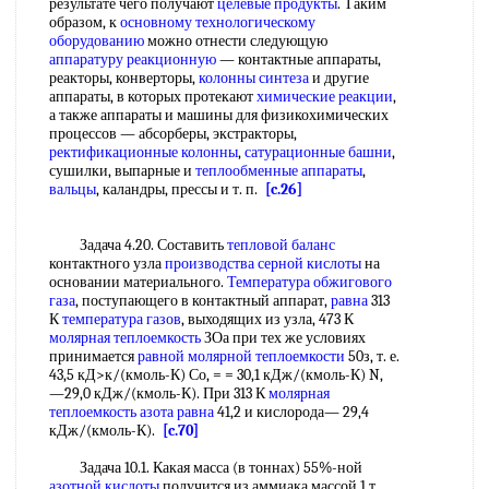
результате чего получают
целевые продукты
. Таким
образом, к
основному технологическому
оборудованию
можно отнести следующую
аппаратуру реакционную
— контактные аппараты,
реакторы, конверторы,
колонны синтеза
и другие
аппараты, в которых протекают
химические реакции
,
а также аппараты и машины для физикохимических
процессов — абсорберы, экстракторы,
ректификационные колонны
,
сатурационные башни
,
сушилки, выпарные и
теплообменные аппараты
,
вальцы
, каландры, прессы и т. п.
[c.26]
Задача 4.20. Составить
тепловой баланс
контактного узла
производства серной кислоты
на
основании материального.
Температура обжигового
газа
, поступающего в контактный аппарат,
равна
313
К
температура газов
, выходящих из узла, 473 К
молярная теплоемкость
ЗОа при тех же условиях
принимается
равной
молярной теплоемкости
50з, т. е.
43,5 кД>к/(кмоль-К) Со, = = 30,1 кДж/(кмоль-К) N,
—29,0 кДж/(кмоль-К). При 313 К
молярная
теплоемкость
азота
равна
41,2 и кислорода— 29,4
кДж/(кмоль-К).
[c.70]
Задача 10.1. Какая масса (в тоннах) 55%-ной
азотной кислоты
получится из аммиака массой 1 т,