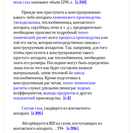
моль газа
занимают объем 5295 л.
[c.210]
Прежде чем приступить к конструированию
какого-либо аппарата
химического производства
(
холодильника
, теплообменника, контактного
аппарата, скруббера, печи и т. д.), предварительно
необходимо произвести подробный
техно-
химический расчет
всего
процесса производства
или
той его части, которая непосредственно связана с
конструируемым аппаратом. Так, например, для того
чтобы приступить к конструированию такого
простого аппарата, как теплообменник, необходимо
знать его размеры. Последние могут быть определены
лишь после того как будет составлен вначале
материальный, затем тепловой ба
лансы
теплообменника. Кроме подготовки к
конструктивным рас четам,
техно-химические
расчеты
служат для вычисления рас
ходиых
коэффициентов,
выхода продуктов
и других
показателей
производства.
[c.3]
Состав газа
, уходящего из контактного
аппарата
[c.335]
Абсорбируется SO3 иа газов, поступающих из
контактного аппарата. . . 294
[c.336]