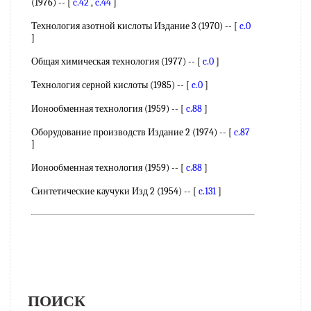
(1976) -- [
c.42
,
c.44
]
Технология азотной кислоты Издание 3 (1970) -- [
c.0
]
Общая химическая технология (1977) -- [
c.0
]
Технология серной кислоты (1985) -- [
c.0
]
Ионообменная технология (1959) -- [
c.88
]
Оборудование производств Издание 2 (1974) -- [
c.87
]
Ионообменная технология (1959) -- [
c.88
]
Синтетические каучуки Изд 2 (1954) -- [
c.131
]
ПОИСК