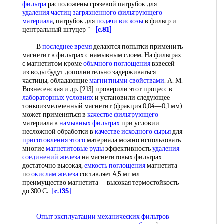
фильтра
расположены грязевой патрубок для
удаления частиц
загрязненного фильтрующего
материала
, патрубок для
подачи вискозы
в фильтр и
центральный штуцер "
[c.81]
В
последнее время
делаются попытки применить
магнетит в фильтрах с намывным слоем. На фильтрах
с магнетитом кроме
обычного поглощения
взвесей
из воды будут дополнительно задерживаться
частицы, обладающие
магнитными свойствами
. А. М.
Вознесенская и др. [213] проверили этот процесс в
лабораторных условиях
и установили следующее
тонкоизмельченный магнетит (фракция 0,04—0,1 мм)
может применяться в
качестве фильтрующего
материала в
намывных фильтрах
при условии
несложной обработки в
качестве исходного сырья
для
приготовления этого
материала можно использовать
многие
магнетитовые руды
эффективность
удаления
соединений железа
на магнетитовых фильтрах
достаточно высокая,
емкость поглощения
магнетита
по
окислам железа
составляет 4,5 мг мл
преимущество магнетита —высокая термостойкость
до 300 С.
[c.135]
Опыт эксплуатации
механических фильтров