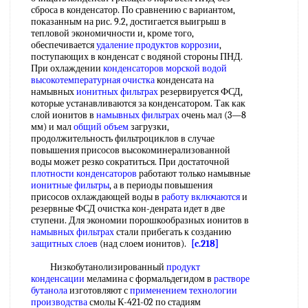
сброса в конденсатор. По сравнению с вариантом,
показанным на рис. 9.2, достигается выигрыш в
тепловой экономичности и, кроме того,
обеспечивается
удаление продуктов коррозии
,
поступающих в конденсат с водяной стороны ПНД.
При охлаждении
конденсаторов морской водой
высокотемпературная очистка
конденсата на
намывных
ионитных фильтрах
резервируется ФСД,
которые устанавливаются за конденсатором. Так как
слой ионитов в
намывных фильтрах
очень мал (3—8
мм) и мал
общий объем
загрузки,
продолжительность фильтроциклов в случае
повышения присосов высокоминерализованной
воды может резко сократиться. При достаточной
плотности конденсаторов
работают только намывные
ионитные фильтры
, а в периоды повышения
присосов охлаждающей воды в
работу включаются
и
резервные ФСД очистка кон-денрата идет в две
ступени. Для экономии порошкообразных ионитов в
намывных фильтрах
стали прибегать к созданию
защитных слоев
(над слоем ионитов).
[c.218]
Низкобутанолизированный
продукт
конденсации
меламина с формальдегидом в
растворе
бутанола
изготовляют с
применением технологии
производства
смолы К-421-02 по стадиям