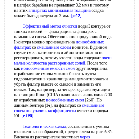
в цапфах барабана не превышает 0,2 мм) и поэтому
на этих
аппаратах минимальная толщина
осадка
может быть доведена до 2 мм.
[c.42]
Эффективный метод очистки
воды I контура от
тонких взвесей — фильтрация на фильтрах с
намывным слоем. Обессоливание продувочной воды
I контура можно производить на
ионообменных
фильтрах
со
смешанным слоем
ионитов. В данном
случае смесь катионитов и айионитов можно не
регенерировать, потому что эти воды содержат
очень
малые количества
растворенных солей
. После того
как
ионообменные емкости смол
будут исчерпаны,
отработавшие смолы можно сбросить путем
гидровыгрузки в хранилища или демонтировать и
убрать фильтр вместе со смолой и заменить его
новым. Так, например, за четыре года эксплуатации
на станции Янки (США) накопилось лишь около 200
кг отработанных
ионообменных смол
[260]. По
данным Белтера [34], на фильтрах со
смешанным
слоем
получались коэффициенты
очистки порядка
101
[c.190]
Технологическая схема
, составленная с учетом
изложенных соображений, представлена на рис. 6.34.
Вискоза из растворителя поступает
через