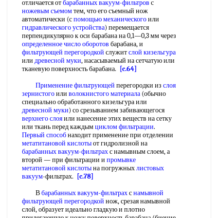
отличается от
барабанных вакуум-фильтров
с
ножевым съемом
тем, что его съемный нож
автоматически (с
помощью механического
или
гидравлического устройства
) перемещается
перпендикулярно к оси барабана на 0,1—0,3 мм через
определенное число оборотов
барабана, и
фильтрующей перегородкой
служит
слой кизельгура
или
древесной муки
, насасываемый на сетчатую или
тканевую поверхность барабана.
[c.64]
Применение фильтрующей
перегородки из
слоя
зернистого
или
волокнистого материала
(обычно
специально обработанного кизельгура или
древесной муки
) со срезыванием забивающегося
верхнего слоя
или нанесение этих веществ на сетку
или ткань перед каждым
циклом фильтрации
.
Первый способ
находит применение при отделении
метатитановой кислоты
от гидролизной на
барабанных вакуум-фильтрах
с намывным слоем, а
второй — при фильтрации и
промывке
метатитановой кислоты
на погружных
листовых
вакуум
-фильтрах.
[c.78]
В
барабанных вакуум-фильтрах
с
намывной
фильтрующей перегородкой
нож, срезая намывной
слой, образует идеально гладкую и плотно
прилегающую к ножу поверхность барабана (биение