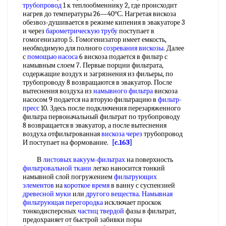
трубопровод
1 к теплообменнику 2, где происходит
нагрев до температуры 26—40°С. Нагретая вискоза
обезвоз-душивается в режиме кипения в эвакуаторе 3
и через
барометрическую трубу
поступает в
гомогенизатор 5. Гомогенизатор имеет емкость,
необходимую для полного
созревания вискозы
. Далее
с
помощью насоса
6 вискоза подается в фильтр с
намывным слоем 7. Первые порции фильтрата,
содержащие воздух и загрязнения из фильеры, по
трубопроводу 8 возвращаются в эвакуатор. После
вытеснения воздуха из
намывного фильтра
вискоза
насосом 9 подается на вторую фильтрацию в
фильтр-
пресс
10. Здесь после подключения перезаряженного
фильтра первоначальный фильтрат по трубопроводу
8 возвращается в эвакуатор, а после вытеснения
воздуха отфильтрованная
вискоза через
трубопровод
И поступает на формование.
[c.163]
В
листовых вакуум-фильтрах
на поверхность
фильтровальной ткани
легко наносится тонкий
намывной слой погружением
фильтрующих
элементов
на
короткое время
в ванну с суспензией
древесной муки
или
другого вещества
.
Намывная
фильтрующая перегородка
исключает проскок
тонкодисперсных
частиц твердой
фазы в фильтрат,
предохраняет от быстрой забивки поры