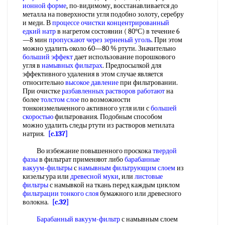
ионной форме
, по-видимому, восстанавливается до
металла на поверхности угля подобно золоту, серебру
и меди. В
процессе очистки
концентрированный
едкий натр
в нагретом состоянии ( 80°С) в течение 6
—8 мин
пропускают через
зерненый уголь
. При этом
можно удалить около 60—80 % ртути. Значительно
больший эффект
дает использование порошкового
угля в
намывных фильтрах
. Предпосылкой для
эффективного удаления в этом случае является
относительно
высокое давление
при фильтровании.
При очистке
разбавленных растворов работают
на
более
толстом слое
по возможности
тонкоизмельченного активного угля или с
большей
скоростью
фильтрования. Подобным способом
можно удалить следы ртути из растворов метилата
натрия.
[c.137]
Во избежание повышенного проскока
твердой
фазы
в фильтрат применяют либо
барабанные
вакуум-фильтры
с
намывным фильтрующим слоем
из
кизельгура или
древесной муки
, или
листовые
фильтры
с намывкой на ткань перед каждым циклом
фильтрации тонкого слоя
бумажного или древесного
волокна.
[c.32]
Барабанный вакуум-фильтр
с намывным слоем