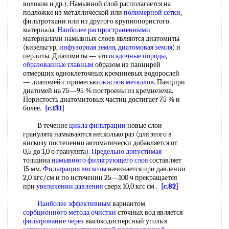
волокон и др.). Намывной слой располагается на
подложке из металлической или
полимерной сетки
,
фильтроткани или из другого крупнопористого
материала.
Наиболее распространенными
материалами намывных слоев являются диатомиты
(кизельгур,
инфузорная земля
,
диатомовая земля
) и
перлиты. Диатомиты — это
осадочные породы
,
образованные главным
образом из панцирей
отмерших одноклеточных кремниевых водорослей
— диатомей с примесью
окислов металлов
. Панцири
диатомей на 75—95 % построены из кремнезема.
Пористость диатомитовых частиц достигает 75 % и
более.
[c.131]
В течение
цикла фильтрации
новые слои
гранулята намываются несколько раз (для этого в
вискозу постепенно автоматически добавляется от
0,5 до 1,0 о гранулята).
Предельно допустимая
толщина
намывного фильтрующего слоя
составляет
15 мм.
Фильтрация вискозы
начинается при давлении
2,0 кгс/см и по истечении 25—100 ч прекращается
при
увеличении давления
сверх 10,0 кгс см .
[c.82]
Наиболее эффективным
вариантом
сорбционного метода очистки
сточных вод является
фильтрование через
высокодисперсный уголь в