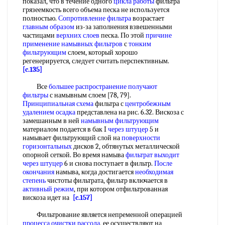
показал, что в течение одного
цикла работы
фильтра
грязеемкость всего объема песка не используется
полностью.
Сопротивление фильтра
возрастает
главным образом
из-за заполнения взвешенными
частицами
верхних слоев
песка. По этой
причине
применение
намывных фильтров
с
тонким
фильтрующим
слоем, который хорошо
регенерируется, следует считать перспективным.
[c.135]
Все
большее распространение
получают
фильтры
с намывным слоем [78, 79].
Принципиальная схема
фильтра с
центробежным
удалением осадка
представлена на рис. 6.32. Вискоза с
замешанным в ней
намывным фильтрующим
материалом подается в бак I
через штуцер
5 и
намывает фильтрующий слой на
поверхности
горизонтальных
дисков 2, обтянутых металлической
опорной сеткой. Во время намыва
фильтрат выходит
через штуцер
6 и снова поступает в фильтр.
После
окончания
намыва, когда достигается
необходимая
степень
чистоты фильтрата, фильтр включается в
активный режим
, при котором отфильтрованная
вискоза идет на
[c.157]
Фильтрование является непременной операцией
процесса очистки рассола
, ее осуществляют на