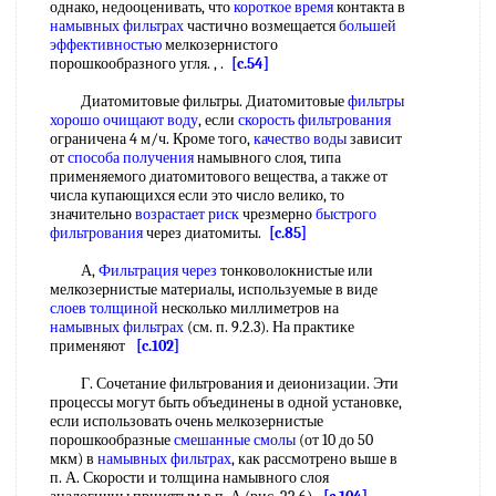
однако, недооценивать, что
короткое время
контакта в
намывных фильтрах
частично возмещается
большей
эффективностью
мелкозернистого
порошкообразного угля. , .
[c.54]
Диатомитовые фильтры. Диатомитовые
фильтры
хорошо
очищают воду
, если
скорость фильтрования
ограничена 4 м/ч. Кроме того,
качество воды
зависит
от
способа получения
намывного слоя, типа
применяемого диатомитового вещества, а также от
числа купающихся если это число велико, то
значительно
возрастает риск
чрезмерно
быстрого
фильтрования
через диатомиты.
[c.85]
А,
Фильтрация через
тонковолокнистые или
мелкозернистые материалы, используемые в виде
слоев толщиной
несколько миллиметров на
намывных фильтрах
(см. п. 9.2.3). На практике
применяют
[c.102]
Г. Сочетание фильтрования и деионизации. Эти
процессы могут быть объединены в одной установке,
если использовать очень мелкозернистые
порошкообразные
смешанные смолы
(от 10 до 50
мкм) в
намывных фильтрах
, как рассмотрено выше в
п. А. Скорости и толщина намывного слоя