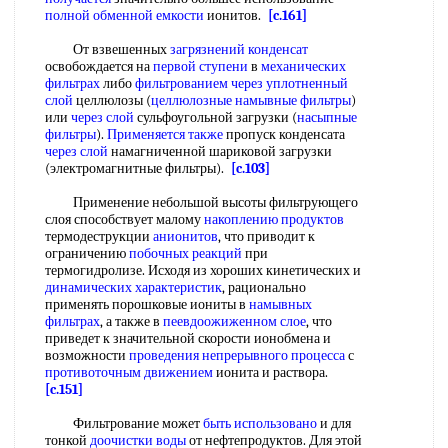
полной обменной емкости
ионитов.
[c.161]
От взвешенных
загрязнений конденсат
освобождается на
первой ступени
в
механических
фильтрах
либо
фильтрованием через
уплотненный
слой
целлюлозы (
целлюлозные намывные фильтры
)
или
через слой
сульфоугольной загрузки (
насыпные
фильтры
).
Применяется также
пропуск конденсата
через слой
намагниченной шариковой загрузки
(электромагнитные фильтры).
[c.103]
Применение небольшой высоты фильтрующего
слоя способствует малому
накоплению продуктов
термодеструкции
анионитов
, что приводит к
ограничению
побочных реакций
при
термогидролизе. Исходя из хороших кинетических и
динамических характеристик
, рационально
применять порошковые иониты в
намывных
фильтрах
, а также в
пеевдоожиженном слое
, что
приведет к значительной скорости ионобмена и
возможности
проведения непрерывного процесса
с
противоточным движением
ионита и раствора.
[c.151]
Фильтрование может
быть использовано
и для
тонкой
доочистки воды
от нефтепродуктов. Для этой