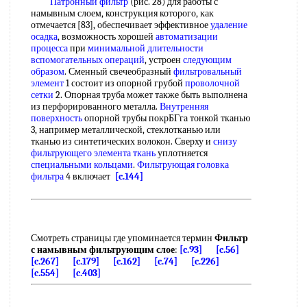
Патронный фильтр
(рис. 28) для работы с
намывным слоем, конструкция которого, как
отмечается [83], обеспечивает эффективное
удаление
осадка
, возможность хорошей
автоматизации
процесса
при
минимальной длительности
вспомогательных операций
, устроен
следующим
образом
. Сменный свечеобразный
фильтровальный
элемент
1 состоит из опорной грубой
проволочной
сетки
2. Опорная труба может также быть выполнена
из перфорированного металла.
Внутренняя
поверхность
опорной трубы покрБГга тонкой тканью
3, например металлической, стеклотканью или
тканью из синтетических волокон. Сверху и
снизу
фильтрующего
элемента ткань
уплотняется
специальными кольцами
.
Фильтрующая головка
фильтра
4 включает
[c.144]
Смотреть страницы где упоминается термин
Фильтр
с намывным фильтрующим слое
:
[c.93]
[c.56]
[c.267]
[c.179]
[c.162]
[c.74]
[c.226]
[c.554]
[c.403]