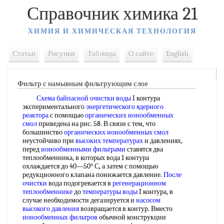
Справочник химика 21
ХИМИЯ И ХИМИЧЕСКАЯ ТЕХНОЛОГИЯ
Статьи
Рисунки
Таблицы
О сайте
English
Фильтр с намывным фильтрующим слое
Схема байпасной
очистки воды
I контура
экспериментального
энергетического ядерного
реактора
с помощью
органических ионообменных
смол
приведена на рис. 58. В связи с тем, что
большинство
органических ионообменных смол
неустойчиво при
высоких температурах
и давлениях,
перед
ионообменными фильтрами
ставятся два
теплообменника, в которых вода 1 контура
охлаждается до 40—50° С, а затем с помощью
редукционного клапана понижается давление.
После
очистки
вода подогревается в
регенерационном
теплообменнике
до
температуры воды
I контура, в
случае необходимости дегазируется и
насосом
высокого давления
возвращается в контур. Вместо
ионообменных фильтров
обычной конструкции