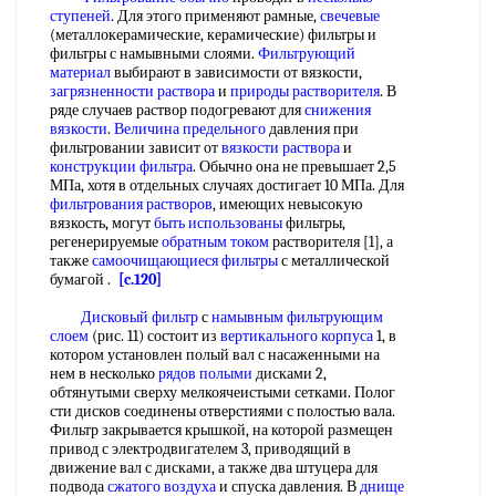
ступеней
. Для этого применяют рамные,
свечевые
(металлокерамические, керамические) фильтры и
фильтры с намывными слоями.
Фильтрующий
материал
выбирают в зависимости от вязкости,
загрязненности раствора
и
природы растворителя
. В
ряде случаев раствор подогревают для
снижения
вязкости
.
Величина предельного
давления при
фильтровании зависит от
вязкости раствора
и
конструкции фильтра
. Обычно она не превышает 2,5
МПа, хотя в отдельных случаях достигает 10 МПа. Для
фильтрования растворов
, имеющих невысокую
вязкость, могут
быть использованы
фильтры,
регенерируемые
обратным током
растворителя [1], а
также
самоочищающиеся фильтры
с металлической
бумагой .
[c.120]
Дисковый фильтр
с
намывным фильтрующим
слоем
(рис. 11) состоит из
вертикального корпуса
1, в
котором установлен полый вал с насаженными на
нем в несколько
рядов полыми
дисками 2,
обтянутыми сверху мелкоячеистыми сетками. Полог
сти дисков соединены отверстиями с полостью вала.
Фильтр закрывается крышкой, на которой размещен
привод с электродвигателем 3, приводящий в
движение вал с дисками, а также два штуцера для
подвода
сжатого воздуха
и спуска давления. В
днище