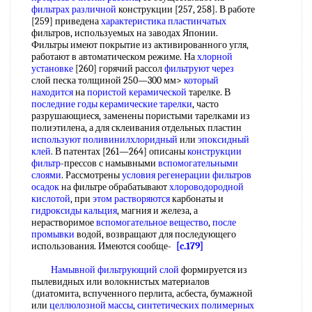
фильтрах различной
конструкции [257, 258]. В работе
[259] приведена
характеристика пластинчатых
фильтров, используемых на заводах Японии.
Фильтры имеют покрытие из активированного угля,
работают в автоматическом режиме. На
хлорной
установке
[260] горячий рассол
фильтруют через
слой песка толщиной 250—300 мм>
который
находится
на
пористой керамической
тарелке. В
последние годы
керамические тарелки
, часто
разрушающиеся, заменены пористыми тарелками из
полиэтилена, а для склеивания отдельных пластин
используют поливинилхлоридный
или
эпоксидный
клей
. В патентах [261—264] описаны
конструкции
фильтр
-прессов с намывными
вспомогательными
слоями
. Рассмотрены
условия регенерации
фильтров
осадок
на фильтре обрабатывают
хлороводородной
кислотой
, при
этом растворяются
карбонаты и
гидроксиды кальция
, магния и железа, а
нерастворимое
вспомогательное вещество
,
после
промывки
водой, возвращают для последующего
использования. Имеются сообще-
[c.179]
Намывной фильтрующий слой
формируется из
пылевидных или волокнистых материалов
(диатомита, вспученного перлита, асбеста, бумажной
или
целлюлозной массы
,
синтетических полимерных