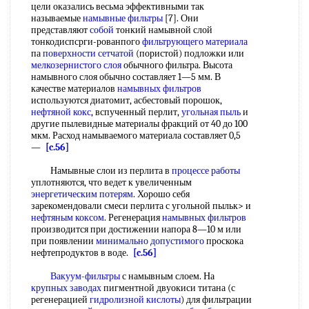
цели оказались весьма эффективными так
называемые
намывные фильтры
[7]. Они
представляют
собой
тонкий намывной слой
тонкодиспсрги-рованпого
фильтрующего материала
па
поверхности сетчатой
(пористой) подложки или
мелкозернистого слоя
обычного фильтра. Высота
намывного слоя обычно составляет 1—5 мм. В
качестве материалов
намывных фильтров
используются диатомит, асбестовый порошок,
нефтяной кокс
, вспученный перлит,
угольная пыль
и
другие пылевидные материалы фракций от 40 до 100
мкм. Расход намываемого материала составляет 0,5
—
[c.56]
Намывные слои из перлита в
процессе работы
уплотняются, что ведет к увеличенным
энергетическим потерям
. Хорошо себя
зарекомендовали смеси перлита с угольной пыльк> и
нефтяным коксом
. Регенерация
намывных фильтров
производится при достижении напора 8—10 м или
при появлении
минимально допустимого
проскока
нефтепродуктов в воде.
[c.56]
Вакуум-фильтры
с намывным слоем. На
крупных заводах
пигментной двуокиси титана (с
регенерацией
гидролизной кислоты
) для фильтрации