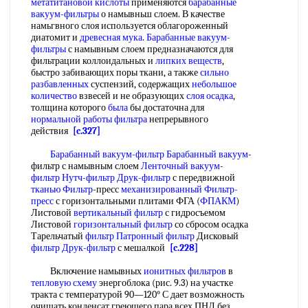
метатитановой кислоты
применяются
барабанные
вакуум-фильтры
о намывньш слоем. В качестве
намьгвного слоя используется облагороженный
диатомит и
древесная мука
.
Барабанные вакуум-
фильтры
с намывным слоем предназначаются для
фильтрации коллоидальных и
липких веществ
,
быстро забивающих поры ткани, а также
сильно
разбавленных
суспензий, содержащих
небольшое
количество
взвесей и не образующих
слоя осадка
,
толщина которого
была
бы достаточна для
нормальной работы фильтра
непрерывного
действия
[c.327]
Барабанный вакуум-фильтр Барабанный вакуум
-
фильтр с намывным слоем
Ленточный вакуум
-
фильтр Нутч-фильтр Друк-фильтр
с передвижной
тканью Фильтр
-пресс
механизированный
Фильтр-
пресс
с горизонтальными плитами ФГА (
ФПАКМ
)
Листовой
вертикальный фильтр
с гидросъемом
Листовой
горизонтальный фильтр
со сбросом осадка
Тарельчатый
фильтр Патронный фильтр
Дисковый
фильтр Друк-фильтр
с мешалкой
[c.228]
Включение намывных
ионитных фильтров
в
тепловую схему
энергоблока (рис. 9.3) на участке
тракта с температурой 90—120° С дает возможность
очищать конденсат греющего пара всех ПНД без