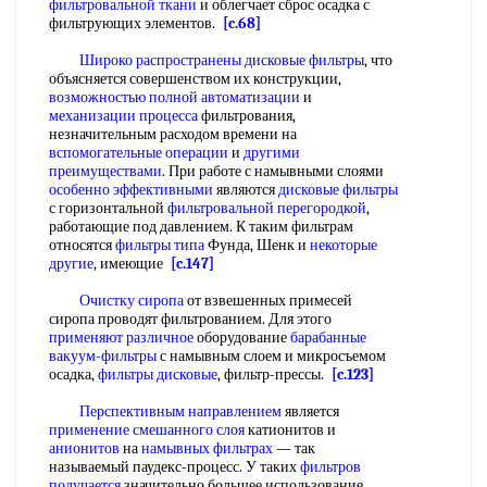
фильтровальной ткани
и облегчает сброс осадка с
фильтрующих элементов.
[c.68]
Широко распространены
дисковые фильтры
, что
объясняется совершенством их конструкции,
возможностью полной автоматизации
и
механизации процесса
фильтрования,
незначительным расходом времени на
вспомогательные операции
и
другими
преимуществами
. При работе с намывными слоями
особенно эффективными
являются
дисковые фильтры
с горизонтальной
фильтровальной перегородкой
,
работающие под давлением. К таким фильтрам
относятся
фильтры типа
Фунда, Шенк и
некоторые
другие
, имеющие
[c.147]
Очистку сиропа
от взвешенных примесей
сиропа проводят фильтрованием. Для этого
применяют различное
оборудование
барабанные
вакуум-фильтры
с намывным слоем и микросъемом
осадка,
фильтры дисковые
, фильтр-прессы.
[c.123]
Перспективным направлением
является
применение смешанного слоя
катионитов и
анионитов
на
намывных фильтрах
— так
называемый паудекс-процесс. У таких
фильтров
получается
значительно большее использование