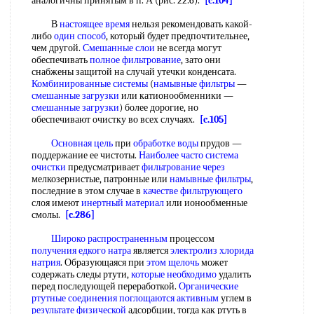
аналогичны принятым в п. А (рис. 22.6).
[c.104]
В
настоящее время
нельзя рекомендовать какой-
либо
один способ
, который будет предпочтительнее,
чем другой.
Смешанные слои
не всегда могут
обеспечивать
полное фильтрование
, зато они
снабжены защитой на случай утечки конденсата.
Комбинированные системы
(
намывные фильтры
—
смешанные загрузки
или катионообменники —
смешанные загрузки
) более дорогие, но
обеспечивают очистку во всех случаях.
[c.105]
Основная цель
при
обработке воды
прудов —
поддержание ее чистоты.
Наиболее часто
система
очистки
предусматривает
фильтрование через
мелкозернистые, патронные или
намывные фильтры
,
последние в этом случае в
качестве фильтрующего
слоя имеют
инертный материал
или ионообменные
смолы.
[c.286]
Широко распространенным
процессом
получения едкого натра
является
электролиз хлорида
натрия
. Образующаяся при
этом щелочь
может
содержать следы ртути,
которые необходимо
удалить
перед последующей переработкой.
Органические
ртутные соединения
поглощаются активным
углем в
результате физической
адсорбции, тогда как ртуть в