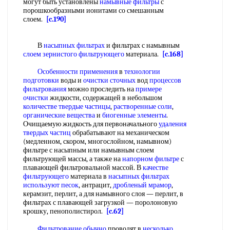
могут быть установлены
намывные фильтры
с
порошкообразными ионитами со смешанным
слоем.
[c.190]
В
насыпных фильтрах
и фильтрах с намывным
слоем зернистого фильтрующего
материала.
[c.168]
Особенности применения
в
технологии
подготовки
воды и
очистки сточных
вод
процессов
фильтрования
можно проследить на
примере
очистки
жидкости, содержащей в небольшом
количестве твердые частицы
,
растворенные соли
,
органические вещества
и
биогенные элементы
.
Очищаемую жидкость для первоначального
удаления
твердых частиц
обрабатывают на механическом
(медленном, скором, многослойном, намывном)
фильтре с насыпным или намывным слоем
фильтрующей массы, а также на
напорном фильтре
с
плавающей фильтровальной массой. В
качестве
фильтрующего
материала в
насыпных фильтрах
используют песок
, антрацит,
дробленый мрамор
,
керамзит, перлит, а для намывного слоя — перлит, в
фильтрах с плавающей загрузкой — поролоновую
крошку, пенополистирол.
[c.62]
Фильтрование обычно
проводят в
несколько