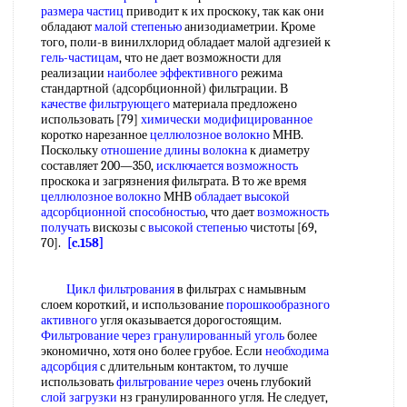
размера частиц
приводит к их проскоку, так как они
обладают
малой степенью
анизодиаметрии. Кроме
того, поли-в винилхлорид обладает малой адгезией к
гель-частицам
, что не дает возможности для
реализации
наиболее эффективного
режима
стандартной (адсорбционной) фильтрации. В
качестве фильтрующего
материала предложено
использовать [79]
химически модифицированное
коротко нарезанное
целлюлозное волокно
МНВ.
Поскольку
отношение длины волокна
к диаметру
составляет 200—350,
исключается возможность
проскока и загрязнения фильтрата. В то же время
целлюлозное волокно
МНВ
обладает высокой
адсорбционной способностью
, что дает
возможность
получать
вискозы с
высокой степенью
чистоты [69,
70].
[c.158]
Цикл фильтрования
в фильтрах с намывным
слоем короткий, и использование
порошкообразного
активного
угля оказывается дорогостоящим.
Фильтрование через
гранулированный уголь
более
экономично, хотя оно более грубое. Если
необходима
адсорбция
с длительным контактом, то лучше
использовать
фильтрование через
очень глубокий
слой загрузки
нз гранулированного угля. Не следует,