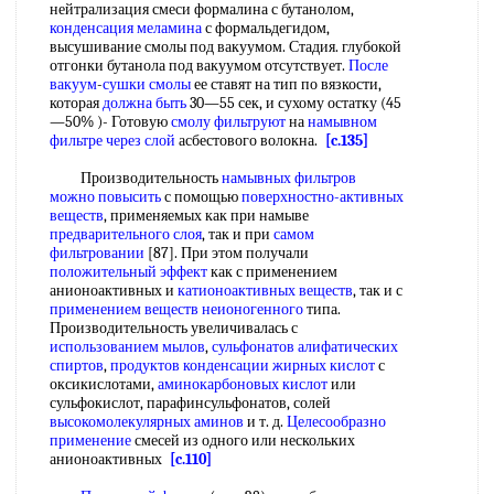
нейтрализация смеси формалина с бутанолом,
конденсация меламина
с формальдегидом,
высушивание смолы под вакуумом. Стадия. глубокой
отгонки бутанола под вакуумом отсутствует.
После
вакуум
-
сушки смолы
ее ставят на тип по вязкости,
которая
должна быть
30—55 сек, и сухому остатку (45
—50% )- Готовую
смолу фильтруют
на
намывном
фильтре
через слой
асбестового волокна.
[c.135]
Производительность
намывных фильтров
можно повысить
с помощью
поверхностно-активных
веществ
, применяемых как при намыве
предварительного слоя
, так и при
самом
фильтровании
[87]. При этом получали
положительный эффект
как с применением
анионоактивных и
катионоактивных веществ
, так и с
применением веществ неионогенного
типа.
Производительность увеличивалась с
использованием мылов
,
сульфонатов алифатических
спиртов
,
продуктов конденсации жирных кислот
с
оксикислотами,
аминокарбоновых кислот
или
сульфокислот, парафинсульфонатов, солей
высокомолекулярных аминов
и т. д.
Целесообразно
применение
смесей из одного или нескольких
анионоактивных
[c.110]