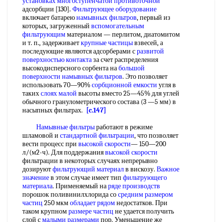
установках многоступенчатой противоточной
адсорбции [130].
Фильтрующее оборудование
включает батарею
намывных фильтров
, первый из
которых, загруженный
вспомогательным
фильтрующим
материалом — перлитом, диатомитом
и т. п., задерживает
крупные частицы
взвесей, а
последующие являются адсорберами с
развитой
поверхностью контакта
за счет распределения
высокодисперсного сорбента на
большой
поверхности
намывных фильтров
. Это позволяет
использовать 70—90%
сорбционной емкости
угля в
таких
слоях малой
высоты вместо 25—45% для углей
обычного гранулометрического состава (3 —5 мм) в
насыпных фильтрах.
[c.147]
Намывные фильтры
работают в режиме
шламовой и
стандартной фильтрации
, что позволяет
вести процесс при
высокой скорости
— 150—200
л/(м2-ч). Для поддержания
высокой скорости
фильтрации в некоторых случаях непрерывно
дозируют
фильтрующий материал
в вискозу.
Важное
значение
в этом случае имеет тип
фильтрующего
материала
. Применяемый на
ряде производств
порошок поливинилхлорида со
средним размером
частиц
250 мкм
обладает рядом
недостатков. При
таком крупном
размере частиц
не удается получить
слой с
малыми размерами
пор. Уменьшение же