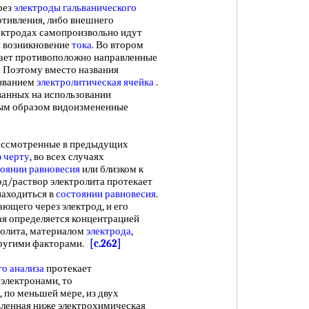
рез
электроды гальванического
отивления, либо внешнего
лектродах самопроизвольно идут
я возникновение
тока
. Во втором
ает противоположно направленные
. Поэтому вместо названия
азванием
электролитическая ячейка
.
ванных на использовании
ным образом видоизмененные
рассмотренные в предыдущих
 черту
, во всех случаях
оянии равновесия
или близком к
д/раствор электролита протекает
находиться в
состоянии равновесия
.
ающего через электрод, и его
ая определяется концентрацией
олита, материалом
электрода
,
ругими факторами.
[c.262]
о анализа
протекает
электронами, то
 по меньшей мере, из двух
авленная ниже электрохимическая