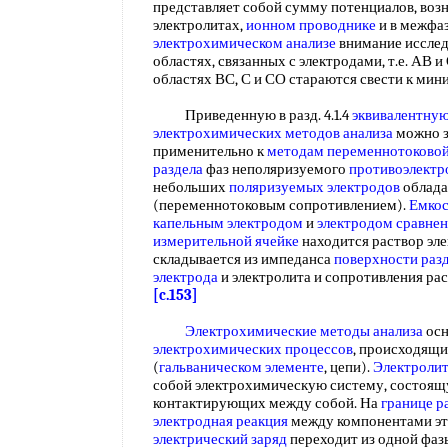
представляет собой сумму потенциалов, воз
электролитах,
ионном проводнике
и в межфаз
электрохимическом анализе
внимание исслед
областях, связанных с электродами, т.е. АВ и
областях ВС, С и СО стараются свести к ми
Приведенную в разд. 4.1.4
эквивалентную
электрохимических методов анализа
можно з
применительно к
методам переменнотоковой
раздела
фаз неполяризуемого
противоэлектр
небольших
поляризуемых электродов
облада
(переменнотоковым сопротивлением).
Емко
капельным электродом
и
электродом сравне
измерительной ячейке
находится раствор эл
складывается из импеданса
поверхности раз
электрода
и электролита и сопротивления ра
[c.153]
Электрохимические методы анализа
осн
электрохимических процессов
, происходящи
(
гальваническом элементе
, цепи).
Электролит
собой электрохимическую систему, состоящу
контактирующих между собой. На
границе р
электродная реакция
между компонентами этн
электрический заряд
переходит из одной фаз