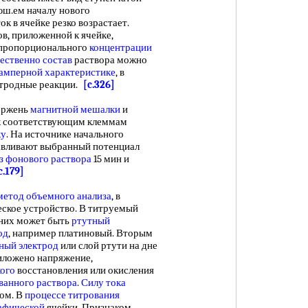
аюш.ем началу нового
ок в ячейке резко возрастает.
в, приложенной к ячейке,
 пропорционального
концентрации
ественно состав
раствора можно
амперной характеристике
, в
ктродные реакции.
[c.326]
ержень
магнитной мешалки
и
 к соответствующим клеммам
ку
. На источнике начального
вливают выбранный потенциал
з
фонового раствора
15 мин и
c.179]
метод объемного анализа
, в
ское устройство. В титруемый
 них может быть
ртутный
од
, например платиновый. Вторым
ный электрод
или слой ртути на дне
риложено напряжение,
ого
восстановления или окисления
ванного раствора
.
Силу тока
ом. В
процессе титрования
афической
ячейки. Признаком