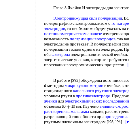
Глава 3 Ячейки И электроды для электро
Электродвижущая сила поляризации
. Е
полярографию с электроанализом с
точки зр
электродов
, то необходимо будет указать на
потенциометрическом анализе
измерения пр
возможность
поляризации электродов
, так к
электроды не протекает. В полярографии соз
поляризации только одного из электродов. П
оба
электрода
электроаналитической ячейки.
энергетические условия, которые требуются 
протекания электрохимических процессов.
В работе [293] обсуждены источники воз
d методом
микрокулонометрии
в ячейке, в 
стационарного
капельного ртутного электро
уровнем ртути в
противоэлектроде
. Предлож
ячейки
для
электрохимических исследований
объемом 10 -j- 10 мл. Изучено
влияние скорос
растворения амальгамы
кадмия, рассмотрен
разрешающей способности при
проведении 
ртутным пленочным электродом [193, 194].
[c