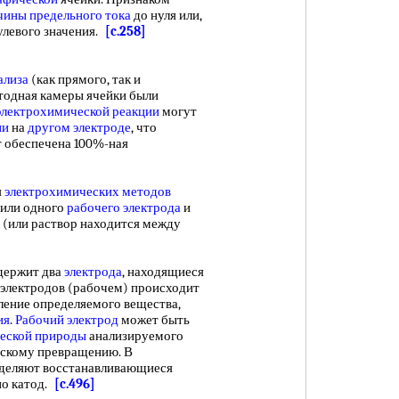
чины предельного
тока
до нуля или,
улевого значения.
[c.258]
ализа
(как прямого, так и
атодная камеры ячейки были
электрохимической реакции
могут
ии
на
другом электроде
, что
т обеспечена 100%-ная
я
электрохимических методов
или одного
рабочего электрода
и
р (или раствор находится между
держит два
электрода
, находящиеся
 электродов (рабочем) происходит
ление определяемого вещества,
ия
.
Рабочий электрод
может быть
еской природы
анализируемого
ескому превращению. В
еделяют восстанавливающиеся
о катод.
[c.496]