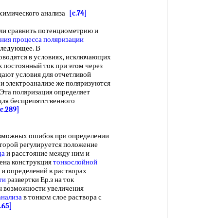
химического анализа
[c.74]
сли сравнить потенциометрию и
ения
процесса
поляризации
 следующее. В
оводятся в условиях, исключающих
ак постоянный ток при этом через
дают условия для отчетливой
ри электроанализе же поляризуются
 Эта поляризация определяет
для беспрепятственного
[c.289]
можных ошибок при определении
которой регулируется положение
да
и расстояние между ним и
ена конструкция
тонкослойной
и определений в растворах
ти
развертки Ер.з на ток
ы возможности увеличения
анализа
в тонком слое раствора с
.65]