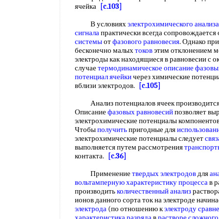
ячейка
[c.103]
В условиях
электрохимического анализа
сигнала
практически всегда сопровождается
системы
от
фазового равновесия
. Однако пр
бесконечно малых
токов
этим отклонением м
электроды как находящиеся в равновесии с 
случае
термодинамическое описание
фазовы
потенциал ячейки
через химические потенци
вблизи электродов.
[c.105]
Анализ потенциалов ячеек производится 
Описание
фазовых равновесий
позволяет вы
электрохимические потенциалы компонентов 
Чтобы
получить
пригодные для
использовани
электрохимические потенциалы следует
связ
выполняется путем рассмотрения
транспорт
контакта.
[c.36]
Применение
твердых электродов
для
ан
вольтамперную характеристику
процесса
в р
производить
количественный анализ
раствора
ионов данного сорта ток на электроде начин
электрода
(по отношению к
электроду сравн
характеристика разряда
в
растворе сложного