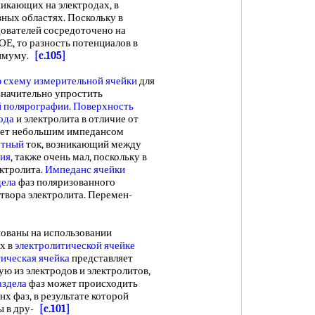
никающих на электродах, в
ных областях. Поскольку в
ователей сосредоточено на
 ОЕ, то разность потенциалов в
нимуму.
[c.105]
 схему измерительной ячейки
для
начительно упростить
 полярографии
.
Поверхность
ода
и электролита в отличие от
ет небольшим импедансом
стный
ток, возникающий между
ния
, также очень мал, поскольку в
ектролита.
Импеданс ячейки
дела
фаз поляризованного
створа электролита. Перемен-
ованы на использовании
х в
электролитической ячейке
ическая ячейка
представляет
ю из электродов и электролитов,
аздела
фаз может происходить
х фаз, в результате которой
ы в дру-
[c.101]