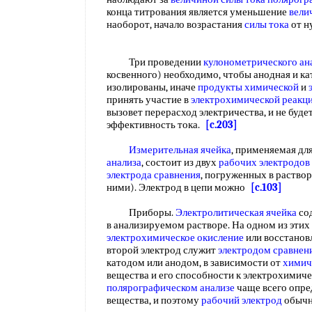
конца титрования является уменьшение
вели
наоборот, начало возрастания
силы тока
от н
Три проведении
кулонометрического ан
косвенного) необходимо, чтобы анодная и к
изолированы, иначе
продукты химической
и
принять участие в
электрохимической реакц
вызовет перерасход электричества, и не буде
эффективность тока.
[c.203]
Измерительная ячейка
, применяемая дл
анализа
, состоит из двух
рабочих электродов
электрода сравнения
, погруженных в раство
ними). Электрод в цепи можно
[c.103]
Приборы.
Электролитическая ячейка
со
в анализируемом растворе. На одном из этих
электрохимическое окисление
или восстанов
второй электрод служит
электродом сравнен
катодом или анодом, в зависимости от
химич
вещества и его способности к электрохимич
полярографическом анализе
чаще всего опр
вещества, и поэтому
рабочий электрод
обычн