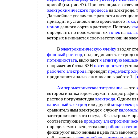
кривой (см. рис. 47). При потенциале. отвеч
электрохимического процесса
на электроде, т
Дальнейшее увеличение разности потенциало
приводит к установлению предельного
тока
,
ионов
данного сорта в растворе. Поэтому
кач
определить по положению тех
точек
на
вольт
которых начинаются соот-ветствуюш.ие эле
В
электрохимическую ячейку
вводят ст
фоновый раствор
, подсоединяют электроды
потенциостата
, включают
магнитную мешал
напряжения блока БЗН
потенциостата
устана
рабочего электрода
, проводят
предэлектроли
продолжают анализ как описано в работе 1.
[
Амперометрическое титрование
— это
котором индикатором служит полярографиче
раствор погружают два
электрода
. Одним из
капельный электрод
или другой
микроэлектр
сравнительным электродом служит
каломель
электролитического сосуда. К электродам п
соответствующее
процессу электрохимическ
определяемого вещества или
рабочего титро
фиксируют включенным в цепь гальванометр
наблюдают за
величиной
силы тока полярогр