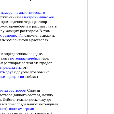
измерение аналитического
 отклонением
электрохимической
и прохождении через раствор
ожно пренебречь и рассматривать
окружающим раствором. В этом
х равновесий
позволяет выразить
алы компонентов в растворах
в определенном порядке.
разить
потенциал ячейки
через
в растворах вблизи электродов.
я результаты
, эти
ать друг
с другом, что обычно
ных процессов
в области
ализа растворов
. Снимая
астворе данного состава, можно
. Действительно, поскольку для
ается при определенном потенциале
ения
),
вольтамперная
состава имеет вид ступенчатой