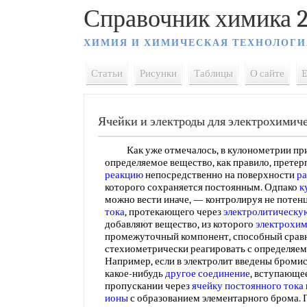
Справочник химика 2
ХИМИЯ И ХИМИЧЕСКАЯ ТЕХНОЛОГИ
Статьи
Рисунки
Таблицы
О сайте
E
Ячейки и электроды для электрохимиче
Как уже отмечалось, в кулонометрии при
определяемое вещество, как правило, претер
реакцию
непосредственно на поверхности
ра
которого сохраняется постоянным. Одпако
к
можно вести иначе, — контролируя не потен
тока
, протекающего через
электролитическу
добавляют вещество, из которого
электрохи
промежуточный компонент, способный сравн
стехиометрически реагировать с определяе
Например, если в электролит введены бромис
какое-нибудь
другое соединение
, вступающее
пропускании через
ячейку постоянного тока
ионы
с образованием элементарного брома. П