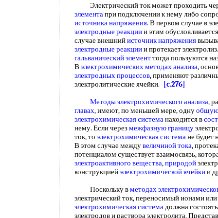
Электрический ток может проходить че
элемента
при подключении к нему либо сопр
источника напряжения
. В первом случае в э
электродные реакции
и этим обусловливаетс
случае внешний
источник напряжения
вызыв
электродные реакции
и протекает электролиз
гальванический элемент
тогда пользуются н
В
электрохимических методах анализа
, осно
электродных процессов
, применяют различ
электролитические ячейки.
[c.276]
Методы электрохимического анализа
, 
главах
, имеют, по меньшей мере, одну
общую
электрохимическая система
находится в
сост
нему. Если через
межфазную границу
электро
ток, то
электрохимическая система
не будет 
В этом случае между
величиной
тока
, протек
потенциалом существует взаимосвязь, котор
электроактивного вещества
,
природой
электр
конструкцией
электрохимической ячейки
и д
Поскольку в
методах электрохимическог
электрический ток, переносимый ионами или 
электрохимическая система
должна состоять,
электродов и раствора электролита. Предст