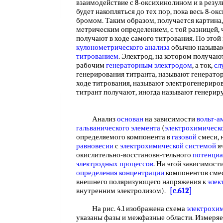
взаимодействие с 8-оксихинолином и в резул
будет накопляться до тех пор, пока весь 8-о
бромом. Таким образом, получается картина
метрическим определением, с той разницей,
получают в ходе самого титрования. По этой
кулонометрического анализа
обычно называ
титрованием
. Электрод, на котором получаю
рабочим
генераторным электродом
, а ток,
сл
генерирования титранта, называют генерато
ходе титрования, называют электрогенерирова
титрант получают, иногда называют генери
Анализ
основан
на зависимости
вольт-а
гальванического элемента
(
электрохимическ
определяемого компонента в
газовой
смеси, 
равновесии
с
электрохимической системой
я
окислительно-восстановн-тельного
потенциа
электродных процессов
. На этой зависимост
определения концентрации
компонентов смес
внешнего поляризующего напряжения к
элек
внутренним электролизом).
[c.612]
На рис. 4.1 изображена схема
электрохи
указаны фазы и межфазные области. Измеряе