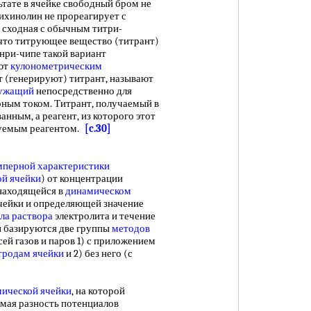
ьтате в ячейке свободный бром не
ксихинолин не прореагирует с
, сходная с обычным титри-
 что титрующее вещество (титрант)
 нри-чипе такой вариант
ют
кулонометрическим
т (генерируют) титрант, называют
ужащий
непосредственно для
рным током. Титрант, получаемый в
нным, а реагент, из которого этот
руемым реагентом.
[c.30]
мперной характеристики
ой ячейки
) от концентрации
находящейся в
динамическом
чейки и определяющей значение
ла раствора
электролита и течение
и базируются две группы
методов
ей газов и паров 1) с приложением
тродам ячейки
и 2) без него (с
мической ячейки
, на которой
мая разность потенциалов