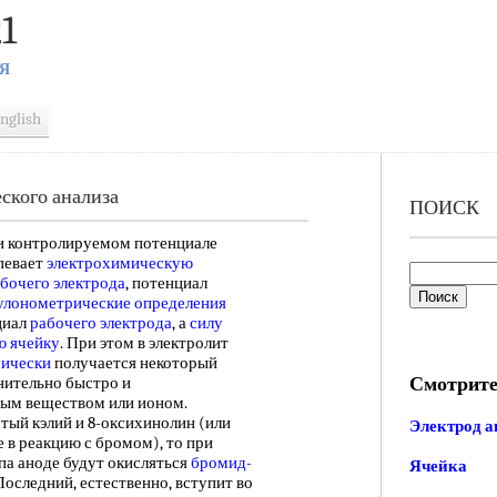
1
Я
nglish
ского анализа
ПОИСК
 контролируемом потенциале
певает
электрохимическую
бочего электрода
, потенциал
улонометрические определения
циал
рабочего электрода
, а
силу
ю ячейку
. При этом в электролит
мически
получается некоторый
Смотрите
ительно быстро и
мым веществом или ионом.
тый кэлий и 8-оксихинолин (или
Электрод а
 в реакцию с бромом), то при
па аноде будут окисляться
бромид-
Ячейка
оследний, естественно, вступит во