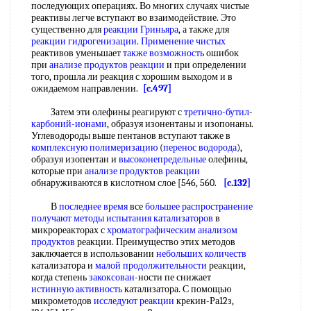
последующих операциях. Во многих случаях чистые
реактивы легче вступают во взаимодействие. Это
существенно для
реакции Гриньяра
, а также для
реакции гидрогенизации
.
Применение чистых
реактивов уменьшает
также возможность
ошибок
при
анализе продуктов реакции
и при определении
того, прошла ли реакция с хорошим выходом и в
ожидаемом направлении.
[c.497]
Затем эти олефины реагируют с
третично-бутил
-
карбоний-ионами
, образуя изонентаны и изопонаны.
Углеводороды выше пентанов вступают также в
комплексную полимеризацию
(
перенос водорода
),
образуя изопентан и
высоконепредельные
олефины,
которые при
анализе продуктов реакции
обнаруживаются в кислотном слое [546, 560.
[c.132]
В
последнее время
все
большее распространение
получают методы
испытания катализаторов
в
микрореакторах с
хроматографическим анализом
продуктов
реакции. Преимущество этих методов
заключается в использовании
небольших количеств
катализатора и
малой продолжительности
реакции,
когда степень
закоксован
-ности пе снижает
истинную активность
катализатора. С помощью
микрометодов
исследуют реакции
крекин-Ра12з,