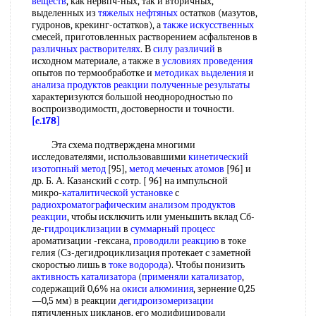
веществ
, как нервпч-ных, так и вторичных,
выделенных из
тяжелых нефтяных
остатков (мазутов,
гудронов, крекинг-остатков), а
также искусственных
смесей, приготовленных растворением асфальтенов в
различных растворителях
. В
силу различий
в
исходном материале, а также в
условиях проведения
опытов по термообработке и
методиках выделения
и
анализа продуктов реакции
полученные результаты
характеризуются большой неоднородностью по
воспроизводимостп, достоверности и точности.
[c.178]
Эта схема подтверждена многими
исследователями, использовавшими
кинетический
изотопный метод
[95],
метод меченых атомов
[96] и
др. Б. А. Казанский с сотр. [ 96] на импульсной
микро-
каталитической установке
с
радиохроматографическим
анализом продуктов
реакции
, чтобы исключить или уменьшить вклад Сб-
де-
гидроциклизации
в
суммарный процесс
ароматизации -гексана,
проводили реакцию
в токе
гелия (Сз-дегидроциклизация протекает с заметной
скоростью лишь в
токе водорода
). Чтобы понизить
активность катализатора
(
применяли катализатор
,
содержащий 0,6% на
окиси алюминия
, зернение 0,25
—0,5 мм) в реакции
дегидроизомеризации
пятичленных цикланов, его модифицировали