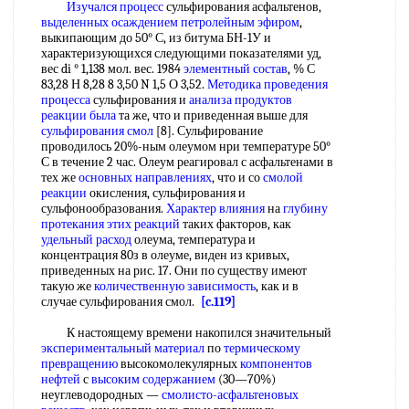
Изучался процесс
сульфирования асфальтенов,
выделенных осаждением
петролейным эфиром
,
выкипающим до 50° С, из битума БН-1У и
характеризующихся следующими показателями уд,
вес di ° 1,138 мол. вес. 1984
элементный состав
, % С
83,28 Н 8,28 8 3,50 N 1,5 О 3,52.
Методика проведения
процесса
сульфирования и
анализа продуктов
реакции
была
та же, что и приведенная выше для
сульфирования смол
[8]. Сульфирование
проводилось 20%-ным олеумом нри температуре 50°
С в течение 2 час. Олеум реагировал с асфальтенами в
тех же
основных направлениях
, что и со
смолой
реакции
окисления, сульфирования и
сульфонообразования.
Характер влияния
на
глубину
протекания
этих реакций
таких факторов, как
удельный расход
олеума, температура и
концентрация 80з в олеуме, виден из кривых,
приведенных на рис. 17. Они по существу имеют
такую же
количественную зависимость
, как и в
случае сульфирования смол.
[c.119]
К настоящему времени накопился значительный
экспериментальный материал
по
термическому
превращению
высокомолекулярных
компонентов
нефтей
с
высоким содержанием
(30—70%)
неуглеводородных —
смолисто-асфальтеновых