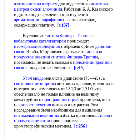
азотнокислым натрием
для подавления
кислотных
центров
окиси алюминия
. Работами Б. А. Казанского
и др. это подтверждено и при изучении
ароматизации парафинов
на катализаторах,
содержащих платину.
[c.137]
В условиях
синтеза Фишера-Тропша
с
кобальтовым катализатором
происходит
изомеризация олефинов
с перемеш ор1ием
двойной
связи
. В табл. 51 приведены результаты
анализа
продуктов реакции
синтеза Фишера-Тропша
,
позволяюш пе делать выводы о
положении двойной
связи
в полученных олефинах.
[c.44]
Угол ввода
менялся в диапазоне (75—45) , а
соотношение ширины
винтовых каналов, внешних и
внутренних, изменялось от 1,3 1,0 до 1,9 1,0, что
обеспечивало не только влияние на величину
межструйного
пространства струй
пропилена, но и
на
скорость течения
потоков и их расход. Эти
исследования были необходимы для выявления
оптимальной величины
избытка пропилена.
Анализ
продуктов реакции
производился
хроматографическим методом.
[c.256]