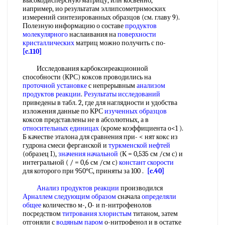
высокодисперсную матрицу, илн косвенно,
иапример, ио результатам эллипсометрнмоских
измерений синтезированных образцов (см. главу 9).
Полезную информацию о составе
продуктов
молекулярного
наслаивания на
поверхности
кристаллических
матриц можно получить с по-
[c.110]
Исследования карбоксиреакционной
способности (КРС) коксов проводились на
проточной установке
с непрерывным
анализом
продуктов реакции
.
Результаты исследований
приведены в табл. 2, где для наглядности и удобства
изложения данные по КРС
изученных образцов
коксов представлены не в абсолютных, а в
относительных единицах
(кроме коэффициента о<1 ).
Б качестве эталона для сравнения при- < нят кокс из
гудрона смеси ферганской и
туркменской нефтей
(образец I),
значения начальной
(К = 0,535 см /см с) и
интегральной ( / = 0,6 см /см с)
констант скорости
для которого при 950°С, приняты за 100 .
[c.40]
Анализ продуктов реакции
производился
Арналлем
следующим образом
сначала
определяли
общее
количество м-, O- и п-нитрофенолов
посредством
титрования хлористым
титаном, затем
отгоняли с
водяным паром
о-нитрофенол и в остатке