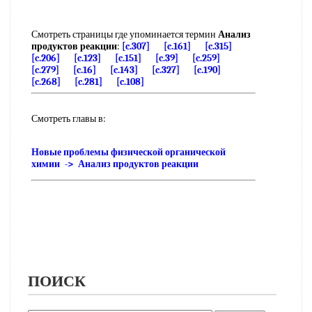
Смотреть страницы где упоминается термин
Анализ
продуктов реакции
:
[c.307]
[c.161]
[c.315]
[c.206]
[c.123]
[c.151]
[c.39]
[c.259]
[c.279]
[c.16]
[c.143]
[c.327]
[c.190]
[c.268]
[c.281]
[c.108]
Смотреть главы в:
Новые проблемы физической органической
химии -> Анализ продуктов реакции
ПОИСК