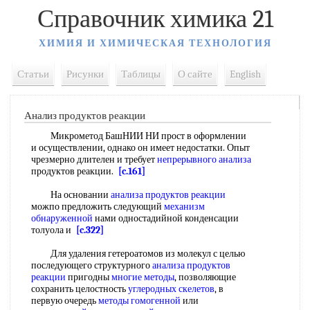
Справочник химика 21
ХИМИЯ И ХИМИЧЕСКАЯ ТЕХНОЛОГИЯ
Статьи
Рисунки
Таблицы
О сайте
English
Анализ продуктов реакции
Микрометод БашНИИ НИ прост в оформлении
и осуществлении, однако он имеет недостатки. Опыт
чрезмерно длителен и требует
непрерывного анализа
продуктов реакции.
[c.161]
На основании
анализа продуктов реакции
можпо предложить следующий
механизм
обнаруженной
нами одностадийной конденсации
толуола и
[c.322]
Для удаления гетероатомов из молекул с целью
последующего структурного
анализа продуктов
реакции
пригодны
многие методы
, позволяющие
сохранить целостность
углеродных скелетов
, в
первую очередь
методы гомогенной
или