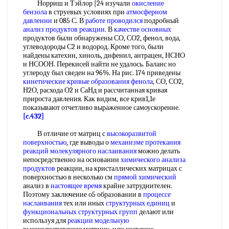
Норриш и Тэйлор [24 изучали
окисление
бензола
в струевых условиях при
атмосферном
давлении
и 085 С. В
работе проводился
подробный
анализ продуктов реакции
. В
качестве основных
продуктов были обнаружены СО, СО2, фенол, вода,
углеводороды С2 и водород. Кроме того, были
найдены катехин, хиноль, дифенил, антрацен, НСНО
и НСООН. Перекисей найти не удалось. Баланс но
углероду был сведен на 96%. На рис. 174 приведены
кинетические кривые
образования фенола
, СО, СО2,
Н2О, расхода О2 и СаНд и рассчитанная кривая
прироста давления. Как видим, все крив1,1е
показывают отчетливо выраженное самоускорение.
[c.432]
В отличие от матриц с
высокоразвитой
поверхностью
, где выводы о
механизме протекания
реакций
молекулярного наслаивания
можно делать
непосредственно на основании
химического анализа
продуктов
реакции, на кристаллических матрицах с
поверхностью в несколько см
прямой химический
анализ в
настоящее время
крайне затруднителен.
Поэтому заключение о5 образовании в
процессе
наслаивания
тех или иных
структурных единиц
и
функциональных структурных групп
делают или
используя для
реакции модельную