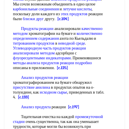
Мы сочли возможным объединить в одно целое
карбонильные соединения
и
летучие кислоты
,
поскольку доли каждого из
этих продуктов
реакции
были
близки друг
другу.
[c.104]
Продукты реакции
анализировали
качественно
методом
хроматографии на бумаге и
количественно
определением содержания
азота по Кьельдалю и
титрованием продуктов
в
неводной среде
.
Углеводородную часть
продуктов реакции
анализировали методом
адсорбции с
флуоресцентными индикаторами
. Применявшиеся
методы анализа продуктов
реакции подробно
описаны в приложении.
[c.125]
Анализ продуктов реакции
хроматографированием на бумаге обнаружил
присутствие анилина
в продуктах опытов на о-
толуидине, как
исходном сырье
, приведенных в табл.
4.
[c.133]
Анализ продукта
реакции
[c.197]
Тщательная очистка на каждой
промежуточной
стадии
очень существенна, так как она уменьшает
трудности, которые могли бы возвикнуть при