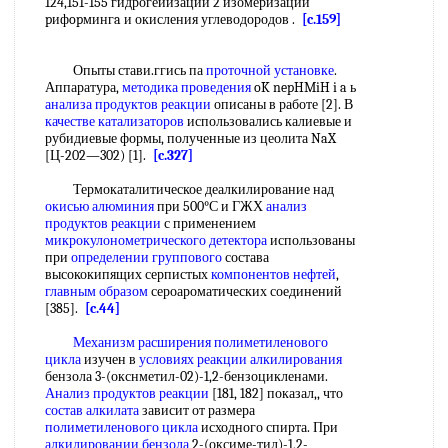
124,151-155 гидрогеиизации 2 изомеризации
pифopмингa и окисления углеводородов .
[c.159]
Опыты стави.ггись па
проточной установке
.
Аппаратура,
методика проведения
oK nepHMiH i a ь
анализа продуктов реакции
описаны в работе [2]. В
качестве катализаторов
использовались калиевые и
рубидиевые формы, полученные из цеолита NaX
[Ц-202—302) [1].
[c.327]
Термокаталитическое деалкилирование над
окисью алюминия
при 500°С и ГЖХ
анализ
продуктов реакции
с применением
микрокулонометрического детектора
использованы
при
определении группового
состава
высококипящих серпистых
компонентов нефтей
,
главным образом
сероароматических соединений
[385].
[c.44]
Механизм расширения
полиметиленового
цикла
изучен в
условиях реакции алкилирования
бензола 3-(окснметил-02)-1,2-бензоцикленами.
Анализ продуктов реакции
[181, 182] показал,, что
состав алкилата
зависит от размера
полиметиленового цикла
исходного спирта. При
алкилировании бензола
2-(оксиме-тил)-1,2-