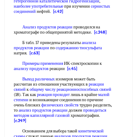
гетерогенной каталитической гидрогенизации
,
наиболее употребительные
при изучении
сернистых
соединений
нефтей.
[c.42]
Анализ продуктов реакции
проводился на
хроматографе по общепринятой методике.
[c.248]
Б табл. 17 приведены результаты
анализа
продуктов реакции
по
содержанию тиосульфата
натрия.
[c.63]
Примеры применения
ИК-спектроскопии к
анализу продуктов
реакции
[c.45]
Выход различных
изомеров может быть
рассчитан из отношения участвующих в
реакции
связей
к
общему числу
реакционноспособных связей
(18). Так как
реакция проходит
лишь в крайне
малой
степени
и возникающие соединения по причине
очень близких
физических свойств
трудно разделить,
то
анализ продуктов реакции
должен
проводиться
методом
капиллярной газовой
хроматографии.
[c.249]
Основанием для выбора такой
кинетической
схемы
служат данные
анализов продуктов реакции
.