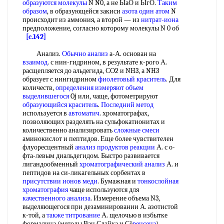
образуются молекулы
N N0, а не ЫаО и ЫгО.
Таким
образом
, в образующейся закиси
азота один атом
N
происходит из аммония, а второй — из
нитрат-иона
предположение, согласно которому молекулы N 0 об
[c.142]
Анализ.
Обычно анализ
а-А. основан на
взаимод
. с нин-гидрином, в результате к-рого А.
расщепляется до альдегида, СО2 и NH3, а NH3
образует с нингидрином
фиолетовый краситель
. Для
количеств,
определения измеряют
объем
выделившегося
Oj или, чаще, фотометрируют
образующийся краситель
.
Последний метод
используется в
автоматич
. хроматографах,
позволяющих разделять на сульфокатионитах и
количественно анализировать
сложные смеси
аминокислот и пептидов. Еще более чувствителен
флуоресцентный
анализ продуктов реакции
А. с о-
фта-левым диальдегидом. Быстро развивается
лигандообменный
хроматографический анализ
А. и
пептидов на си-ликагельных сорбентах в
присутствии ионов меди
. Бумажная и
тонкослойная
хроматография
чаще используются для
качественного анализа
. Измерение объема N3,
выделяющегося при дезаминировании А. азотистой
к-той, а
также титрование
А. щелочью в избытке
формалина (методы Ван Слайка и Сё
ренсена
)