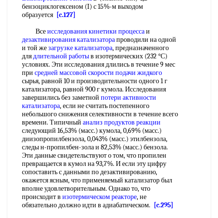
бензоциклогексеном (I) с 15%-м выходом
образуется
[c.127]
Все
исследования кинетики процесса
и
дезактивирования катализатора
проводили на одной
и той же
загрузке катализатора
, предназначенного
для
длительной работы
в изотермических (232 °С)
условиях. Эти исследования длились в течение 9 мес
при
средней массовой скорости
подачи жидкого
сырья, равной 10 и производительности одного 1 г
катализатора, равной 900 г кумола. Исследования
завершились без заметной
потери активности
катализатора
, если не считать постепенного
небольшого снижения селективности в течение всего
времени. Типичный
анализ продуктов реакции
следующий 16,53% (масс.) кумола, 0,69% (масс.)
диизопропилбензола, 0,043% (масс.) этилбензола,
следы н-пропилбен-зола и 82,53% (масс.) бензола.
Эти данные свидетельствуют о том, что пропилен
превращается в кумол на 93,7%. И если эту цифру
сопоставить с данными по дезактивированию,
окажется ясным, что применяемый катализатор был
вполне удовлетворительным. Однако то, что
происходит в
изотермическом реакторе
, не
обязательно должно идти в адиабатическом.
[c.295]