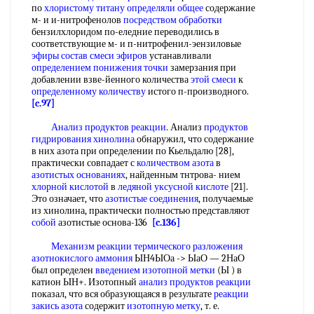
по
хлористому титану
определяли общее
содержание
м- и и-нитрофенолов
посредством обработки
бензилхлоридом по-еледние переводились в
соответствующие м- и п-нитрофенил-эензиловые
эфиры состав
смеси эфиров
устанавливали
определением понижения точки
замерзания при
добавлении взве-йенного количества
этой смеси
к
определенному количеству
истого п-производного.
[c.97]
Анализ продуктов реакции
. Анализ
продуктов
гидрирования хинолина
обнаружил, что содержание
в них азота при определении по Кьельдалю [28],
практически совпадает с
количеством азота
в
азотистых основаниях
, найденным тнтрова- нием
хлорной кислотой
в
ледяной уксусной кислоте
[21].
Это означает, что
азотистые соединения
, получаемые
из хинолина, практически полностью представляют
собой
азотистые основа-136
[c.136]
Механизм реакции термического разложения
азотнокислого аммония
ЫН4ЫОа -> ЫаО — 2НаО
был определен
введением изотопной метки
(Ы ) в
катион ЫН+. Изотопный
анализ продуктов реакции
показал, что вся образующаяся в результате
реакции
закись азота
содержит
изотопную метку
, т. е.