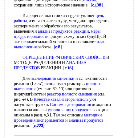
сохранили лишь историческое значение.
[c.138]
В лроцессе подгстоики студент уясняет
цель
работы
, изу- чает литературу, методики пронедения.
эксперимента и обработки его результатов,
выделения и
анализа продуктов реакции
,
меры
предосторожности
, рисует схему-эскиз будуЩ СЙ
экс-иериментальной установки и составляет
план
выполнения
работы.
[c.8]
ОПРЕДЕЛЕНИЕ ФИЗИЧЕСКИХ СВОЙСТВ
И
МСТОДЫ РАЗДЕЛЕНИЯ И
АНАЛИЗА
ПРОДУКТОВ
РЕАКЦИИ
[c.16]
Для
исследования кинетики
и сс.чективности
реакции (Г>.57) используют реактор . .
полного
вытеснения
(см. рис. 39, 40) или проточно-
циркуляг1иоттый
реактор полного смешения
(см.
рис. 44). В
Качестве катализатора
исполь
уют
латунные стружки.
Системы дозирования
исходного
циклогсксанола и
улавливания продуктов
реакции
описаны в разд. 4,3.1. Там же описаны
методики
проведения экспериментов
и
анализа продуктов
реакции.
[c.223]