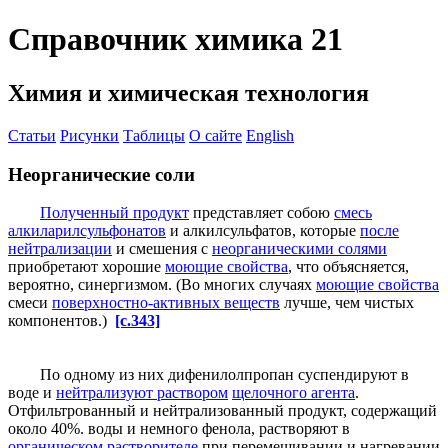
Справочник химика 21
Химия и химическая технология
Статьи
Рисунки
Таблицы
О сайте
English
Неорганические соли
Полученный продукт
представляет собою
смесь
алкиларилсульфонатов
и алкилсульфатов, которые
после
нейтрализации
и смешения с
неорганическими солями
приобретают хорошие
моющие свойства
, что объясняется,
вероятно, синергизмом. (Во многих случаях
моющие свойства
смеси
поверхностно-активных веществ
лучше, чем чистых
компонентов.)
[c.343]
По одному из них дифенилолпропан суспендируют в
воде и
нейтрализуют раствором
щелочного агента
.
Отфильтрованный и нейтрализованный продукт, содержащий
около 40%. воды и немного фенола, растворяют в
органическом растворителе
при перемешивании и нагревании