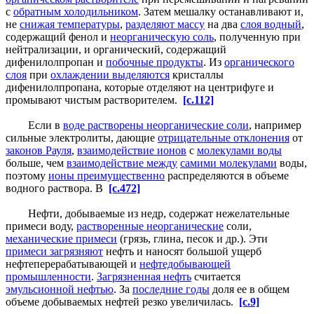
с
обратным холодильником
. Затем мешалку останавливают и,
не
снижая температуры
,
разделяют массу
на два
слоя водный
,
содержащий фенол и
неорганическую соль
, полученную при
нейтрализации, и органический, содержащий
дифенилолпропан и
побочные продукты
. Из
органического
слоя
при
охлаждении выделяются
кристаллы
дифенилолпропана, которые отделяют на центрифуге и
промывают чистым растворителем.
[c.112]
Если в
воде растворены неорганические соли
, например
сильные электролиты, дающие
отрицательные отклонения
от
законов Рауля
,
взаимодействие ионов
с
молекулами воды
больше, чем
взаимодействие между
самими молекулами
воды,
поэтому
ионы преимущественно
распределяются в объеме
водного раствора. В
[c.472]
Нефти, добываемые из недр, содержат нежелательные
примеси воду,
растворенные неорганические
соли,
механические примеси
(грязь, глина, песок и др.). Эти
примеси загрязняют
нефть и наносят большой ущерб
нефтеперерабатывающей и
нефтедобывающей
промышленности
.
Загрязненная нефть
считается
эмульсионной нефтью
. За
последние годы
доля ее в общем
объеме добываемых нефтей резко увеличилась.
[c.9]