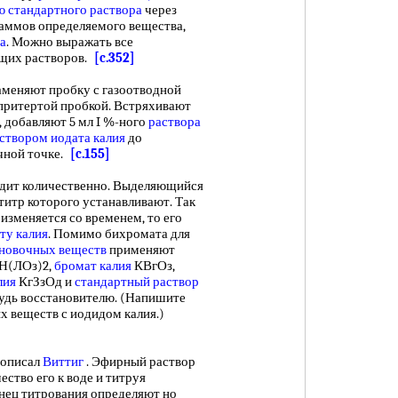
 стандартного раствора
через
граммов определяемого вещества,
а
. Можно выражать все
щих растворов.
[c.352]
аменяют пробку с газоотводной
притертой пробкой. Встряхивают
, добавляют 5 мл I %-ного
раствора
аствором
иодата калия
до
ечной точке.
[c.155]
дит количественно. Выделяющийся
титр которого устанавливают. Так
изменяется со временем, то его
ту калия
. Помимо бихромата для
новочных веществ
применяют
Н(ЛОз)2,
бромат калия
КВгОз,
лия
КгЗзОд и
стандартный раствор
будь восстановителю. (Напишите
х веществ с иодидом калия.)
описал
Виттиг
. Эфирный раствор
ство его к воде и титруя
онец титрования определяют но