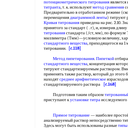
потенциометрического титрования
является
титранта
, т. к. используют
метод сравнения
с
Предварительно в отработанном режиме (ско
перемещения
диаграммной ленты
) титруют 
Кривая титрования
приведена на рис. 2.10. З
принятого за стандарт ( . г), и, измерив длину
титрования
стандарта (/ст, мм), по формуле
миллиметра (Тмм)—условную величину, ха
стандартного вещества
, приходящегося на 1
титровании.
[c.118]
Метод пипетирования
.
Пипеткой
отбира
стандартного вещества
, концентрация котор
титруют стандартизируемым раствором. Вм
применять также раствор, который до этого 
находят
среднее арифметическое
израсходов
стандартизируемого раствора
[c.168]
Подготовив таким образом
титрованный
приступают к
установке титра
исследуемого
Прямое титрование
— наиболее простой
анализируемый раствор непосредственно ти
Здесь могут быть использованы разные
типы