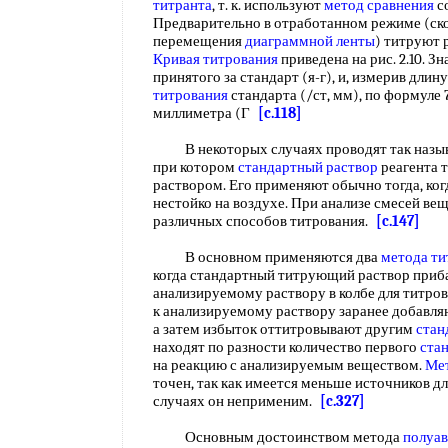
титранта
, т. к. используют
метод сравнения
с
Предварительно в отработанном режиме (ско
перемещения
диаграммной ленты
) титруют 
Кривая титрования
приведена на рис. 2.10. З
принятого за стандарт (я-г), и, измерив длин
титрования
стандарта (/ст, мм), по формуле 
миллиметра (Г
[c.118]
В некоторых случаях проводят так назы
при котором
стандартный раствор
реагента 
раствором. Его применяют обычно тогда, ко
нестойко на воздухе. При анализе смесей в
различных способов титрования.
[c.147]
В основном применяются два
метода ти
когда стандартный титрующий раствор приба
анализируемому раствору в колбе для титров
к анализируемому раствору заранее добавл
а затем избыток оттитровывают другим
стан
находят по разности количество первого
ста
на реакцию с анализируемым веществом.
Мет
точен, так как имеется меньше источников д
случаях он неприменим.
[c.327]
Основным достоинством метода
полуав