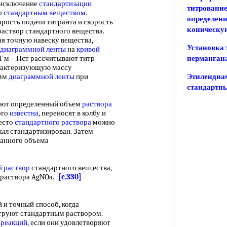
 исключение
стандартизации
титрование
о
стандартным веществом
.
определени
рость подачи титранта и скорость
коническую
раствор стандартного вещества.
ная точную навеску вещества,
Установка 
диаграммной ленты
на
кривой
 Т м = Нст рассчитывают титр
перманган
рактеризующую массу
 мм
диаграммной ленты
при
Этилендиа
стандартны
ют определенный объем
раствора
ого
известна
, переносят в колбу и
есто
стандартного раствора
можно
был стандартизирован. Затем
анного объема
 раствор
стандартного веш,ества,
 раствора AgNOa.
[c.330]
 и точный способ, когда
труют стандартным раствором.
 реакций
, если они удовлетворяют