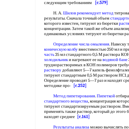
следующим требованиям
[c.579]
Н. А.
Шилов
рекомендует метод
титрова
результаты. Сначала точный объем
стандартн
которого известен, титруют из бюретки
раст
концентрации. Затем такой же объем анализи
одинаковых условиях титруют из бюретки р
Определение числа омыления
. Навеску 
коническую колбу
вместимостью 250 мл и п
часть
25 мл стандартного 0,5 М раствора КО
холодильник
и нагревают ее на
водяной бане
труднорастворимых в КОН полимеров требуе
раствору
добавляют 5—7 капель фенолфталеи
титруют стандартным 0,5 М раствором НС1 д
Определение проводят 5—7 раз и находят ср
методике про-
[c.252]
Метод пипетирования
.
Пипеткой
отбира
стандартного вещества
, концентрация котор
титруют стандартизируемым раствором. Вм
применять также раствор, который до этого 
находят среднее
[c.161]
Результаты анализа
можно вычислять по