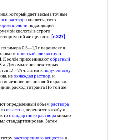
ния, который дает весьма точные
ого раствора
кислоты, титр
вором щелочи
подходящей
руемой кислоты в строго
аствором той же щелочи.
[c.327]
т полимера 0,5—1,0 г переносят в
риливают
пипеткой
аликвотную
Н. К колбе присоединяют
обратный
3 ч. Для омыления некоторых
тся 12—24 ч. Затем к
полученному
на, не
охлаждая раствор
, и
о исчезновения розовой окраски.
едний расход титранта По той же
ют определенный объем
раствора
ого
известна
, переносят в колбу и
есто
стандартного раствора
можно
был стандартизирован. Затем
 титру
растворенного вещества
в