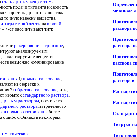
о
стандартным веществом
.
Определени
рость подачи титранта и скорость
метаноле и
раствор стандартного вещества.
ная точную навеску вещества,
Приготовле
у
диаграммной ленты
на
кривой
раствора и
7 = //ст рассчитывают титр
Приготовле
ваемое
реверсивное титрование
,
раствора п
титруют анализируемым
гда анализируемое вещество
Приготовле
еществ возможно комбинирование
раствора т
Приготовл
трования
1)
прямое титрование
,
растворов
вляют из бюретки к
ания 2)
обратное титрование
, когда
Раствор ти
яют избыток
стандартного раствора
,
дартным раствором
, после чего
Раствор ти
ндартного раствора
, затраченного
од прямого титрования
более
Стандартн
ля ошибок. Однако в некоторых
Титр раств
томатического
Титр трило