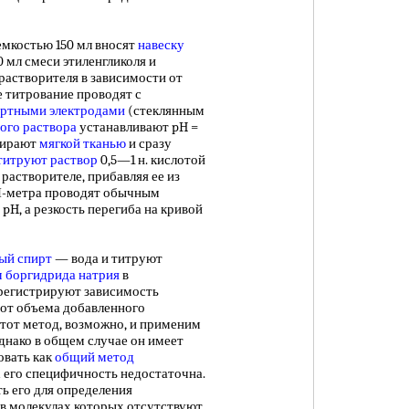
 емкостью 150 мл вносят
навеску
0 мл смеси этиленгликоля и
 растворителя в зависимости от
 титрование проводят с
артными электродами
(стеклянным
ого раствора
устанавливают pH =
бтирают
мягкой тканью
и сразу
титруют раствор
0,5—1 н. кислотой
растворителе, прибавляя ее из
рН-метра проводят обычным
pH, а резкость перегиба на кривой
ый спирт
— вода и титруют
м
боргидрида натрия
в
регистрируют зависимость
от объема добавленного
Этот метод, возможно, и применим
днако в общем случае он имеет
овать как
общий метод
ях его специфичность недостаточна.
ь его для определения
, в молекулах которых отсутствуют