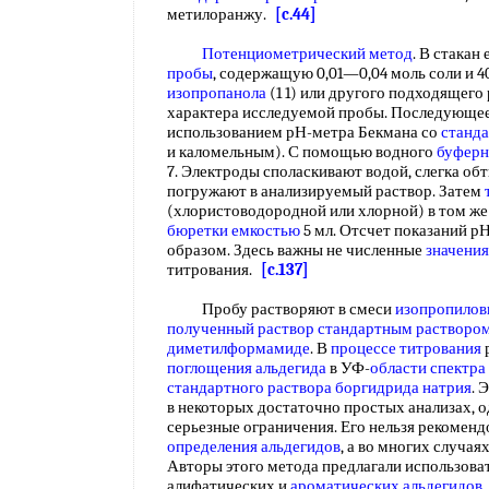
метилоранжу.
[c.44]
Потенциометрический метод
. В стакан
пробы
, содержащую 0,01—0,04 моль соли и 4
изопропанола
(1 1) или другого подходящего
характера исследуемой пробы. Последующее
использованием рН-метра Бекмана со
станд
и каломельным). С помощью водного
буферн
7. Электроды споласкивают водой, слегка о
погружают в анализируемый раствор. Затем
(хлористоводородной или хлорной) в том же 
бюретки емкостью
5 мл. Отсчет показаний 
образом. Здесь важны не численные
значения
титрования.
[c.137]
Пробу растворяют в смеси
изопропилов
полученный
раствор стандартным растворо
диметилформамиде
. В
процессе титрования
поглощения альдегида
в УФ-
области спектра
стандартного раствора
боргидрида натрия
. 
в некоторых достаточно простых анализах, о
серьезные ограничения. Его нельзя рекоменд
определения альдегидов
, а во многих случа
Авторы этого метода предлагали использоват
алифатических и
ароматических альдегидов