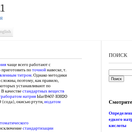
1
Я
nglish
ПОИСК
ния
чаще всего работают с
о приготовить по
точной
навеске, т.
вленным титром
. Однако методики
 сложны, поэтому, как правило,
 которых устанавливают по
 В качестве
стандартных веществ
траборатом натрия
ЫагВ407-IOH2O
Смотрите
(сода), окисью ртути,
иодатом
Определени
едкого нат
томатического
кислоты
 исключение
стандартизации