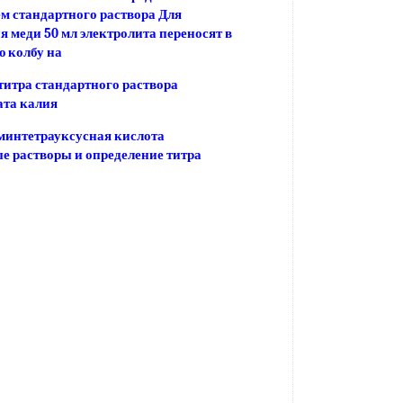
м стандартного раствора Для
я меди 50 мл электролита переносят в
 колбу на
титра стандартного раствора
ата калия
минтетрауксусная кислота
е растворы и определение титра