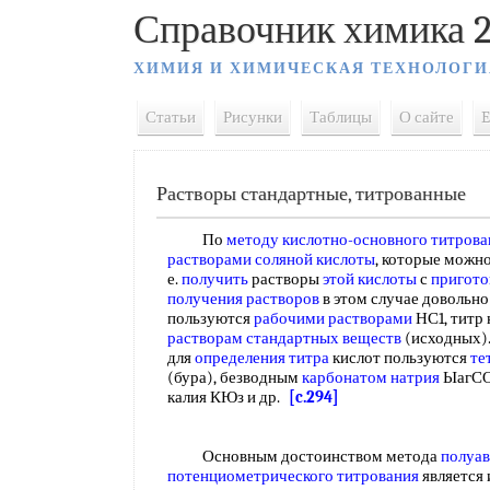
Справочник химика 2
ХИМИЯ И ХИМИЧЕСКАЯ ТЕХНОЛОГИ
Статьи
Рисунки
Таблицы
О сайте
E
Растворы стандартные, титрованные
По
методу кислотно-основного титрова
растворами соляной кислоты
, которые можн
е.
получить
растворы
этой кислоты
с
пригото
получения растворов
в этом случае довольно
пользуются
рабочими растворами
НС1, титр
растворам стандартных веществ
(исходных).
для
определения титра
кислот пользуются
те
(бура), безводным
карбонатом натрия
ЫагСО 
калия КЮз и др.
[c.294]
Основным достоинством метода
полуав
потенциометрического титрования
является