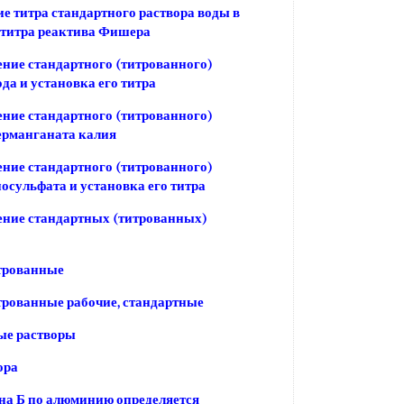
е титра стандартного раствора воды в
 титра реактива Фишера
ние стандартного (титрованного)
ода и установка его титра
ние стандартного (титрованного)
ерманганата калия
ние стандартного (титрованного)
иосульфата и установка его титра
ение стандартных (титрованных)
трованные
трованные рабочие, стандартные
ые растворы
ора
на Б по алюминию определяется