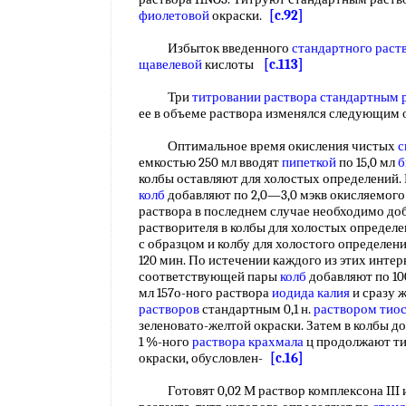
фиолетовой
окраски.
[c.92]
Избыток введенного
стандартного раст
щавелевой
кислоты
[c.113]
Три
титровании раствора стандартным 
ее в объеме раствора изменялся следующи
Оптимальное время окисления чистых
с
емкостью 250 мл вводят
пипеткой
по 15,0 мл
б
колбы оставляют для холостых определений.
колб
добавляют по 2,0—3,0 мэкв окисляемог
раствора в последнем случае необходимо доб
растворителя в колбы для холостых определе
с образцом и колбу для холостого определения
120 мин. По истечении каждого из этих инте
соответствующей пары
колб
добавляют по 10
мл 157о-ного раствора
иодида калия
и сразу 
растворов
стандартным 0,1 н.
раствором тиос
зеленовато-желтой окраски. Затем в колбы д
1 %-ного
раствора крахмала
ц продолжают ти
окраски, обусловлен-
[c.16]
Готовят 0,02 М раствор комплексона III и