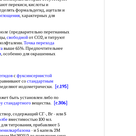
ают перекиси, кислоты и
еделять формальдегид, ацетали и
оглощения
, характерных для
аноле (предварительно перегнанных
оды,
свободной
от СО2, и титруют
нолфталеин.
Точка перехода
та
выше 65%. Предпочтительнее
м
, особенно для окрашенных
егидов
с
фуксинсернистой
сравнивают со
стандартным
пределяют иодометрически.
[c.195]
жет быть установлен либо по
ру стандартного
вещества.
[c.306]
твор, содержащий СГ-, Вг - или S
олбе
вместимостью 100 мл.
 для титрования, прибавляют 5
фенилкарбазона
- и 5 капель 2М
ром Hg(NQ3)2 до появления сине-