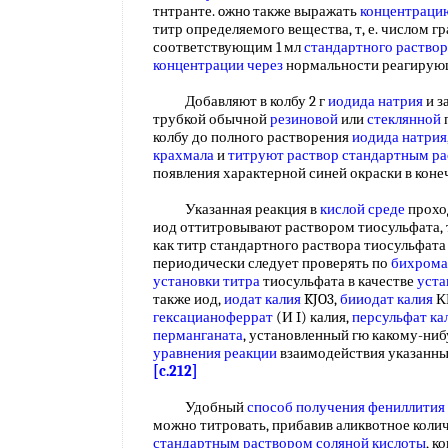
тнтранте. oжнo также выражать
концентрацию
титр определяемого вещества, т, е. числом 
соответствующим 1 мл
стандартного раствор
концентрации через
нормальности реагирую
Добавляют в колбу 2 г
иодида натрия
и з
трубкой обычной
резиновой
или
стеклянной
колбу до полного растворения
иодида натрия
крахмала
и
титруют раствор стандартным р
появления характерной синей окраски в кон
Указанная реакция в
кислой среде
прохо
иод оттитровывают раствором тиосульфата, 
как титр стандартного раствора тиосульфата 
периодически следует проверять по
бихрома
установки титра
тиосульфата в качестве
уста
также иод,
иодат калия
KJO3,
бииодат калия
К
гексацианоферрат
(И I) калия,
персульфат ка
перманганата
, установленный гю какому-ни
уравнения реакции
взаимодействия указанны
[c.212]
Удобный
способ получения
фениллития
можно титровать, прибавив аликвотное количе
стандартным раствором соляной кислоты
, к