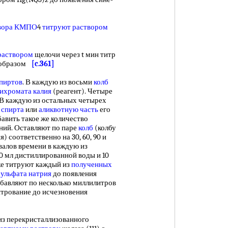
вора
КМПО
4
титруют раствором
раствором
щелочи через t мин титр
м образом
[c.361]
пиртов
. В каждую из восьми
колб
ихромата калия
(реагент). Четыре
 В каждую из остальных четырех
о
спирта
или
аликвотную часть
его
авить такое же количество
ний. Оставляют по паре
колб
(колбу
) соответственно на 30, 60, 90 и
рвалов времени в каждую из
0 мл дистиллированной воды и 10
же титруют каждый из
полученных
ульфата натрия
до появления
обавляют по несколько миллилитров
трование до исчезновения
з перекристаллизованного