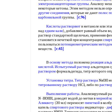
электроноакцепторные группы
. Анализу меш
некоторые кетоны. Этим методом нельзя опр
другие соединения
, которые не дают
полос п
карбонильной
группы.
[c.96]
Кислоты растворяют
в метаноле или эт
над
едким кали
), добавляют равный объем в
раствор стандартной щелочью, применяя фе
становится нечеткой при концентрации
спир
пользоваться
потенциометрическим методо
веществ.
[c.45]
В
основу метода
положена
реакция альд
кислотой
.
Испытуемый раствор
альдегидов 
раствором
формальдегида, титр которого о
Установка титра
.
Титр раствора
NaOH мо
титрованному раствору
НС1, либо по
раство
Выполнение работы
. Анализируемый рас
N -HOHH, доводят водой до метки в
мерной к
Аликвоту
(20 мл) переносят
пипеткой
в колбу
капель
спиртового раствора
индикатора -
ди
раствора HNO3. Титруют стандартным раство