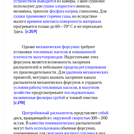
устройством выводится
из камеры. Такие сушилки
используют для
сушки хлористого
винила,
меламина, триполи-
фосфата натрия
, глинозема. Для
сушки применяют
горячие газы
, ио вследствие
малого
времени контакта
поверхность материала
прогревается только до 60—70° С и не пересыхает.
Здесь
[c.259]
Однако
механические форсунки
требуют
установки
топливных насосов
и
повышенной
плотности
мазутопроводов
. Недостатками этих
форсунок является возможность засорения
распылителей и небольшие
пределы регулирования
их производительности. Для
удаления механических
примесей, могущих вызвать засорение канала
распылителя механических форсунок и ухудшить
условия работы
топливных насосов
, в
мазутном
хозяйстве
предусматривают
последовательно
включенные
фильтры грубой
и тонкой очистки.
[c.193]
Центробежный распылитель
представляет
собой
диск, вращающийся с
окружной скоростью
100—200
м/сек. В
качестве пневматических
распылителей
могут
быть использованы
обычные форсунки,
применяемые для
сжигания жидкого топлива
в них