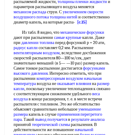
распыляемой жидкости,
толщины пленки жидкости
и
параметров распыляющего воздуха меняется
механизм распада
струи. С
увеличением скорости
воздушного потока
толщина нитей
и соответственно
диаметр капель, на которые распа-
[c.15]
Из табл. 8 видно, что
механические форсунки
дают при распылении
самые крупные
капли. Даже
при
давлении топлива
перед форсункой р = 20 ати,
радиус капли
составляет 0,2 мм. Распыление
вентиляторным воздухом
, вследствие дост1ижения
скоростей распылителя 80—100 м/сек, дает
значительно меньший (в 5— —10 раз) размер капель.
Самое тонкое распыление достигается
форсунками
высокого давления
. Интересно отметить, что при
распылении
компрессорным воздухом
начальная
температура
воздуха не
оказывает влияния
на
размер
капли
, поскольку увеличение теплопадения к связано
с соответствующим снижением уде1льного
веса
воздуха
в конце расширения, т. е. в месте встречи
распылителя с топливом. Это же обстоятельство
объясняет сравнительно небольшое
уменьшение
размера
капель в случае
применения перегретого
пара
. Такой
вывод получается
в
результате анализа
принятой
теоретической схемы
распыления. В
действительности же повышение
начальной
температуры
воздуха обусловливает
более высокое