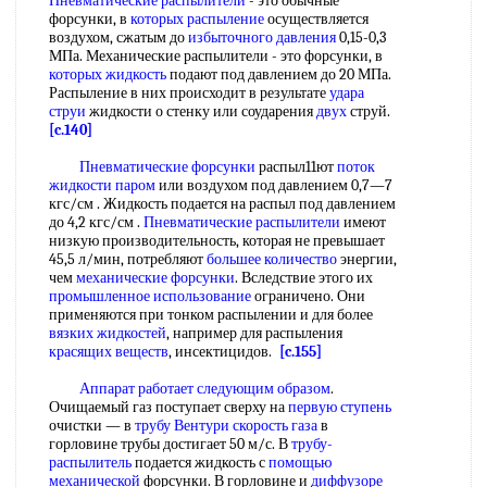
Пневматические распылители
- это обычные
форсунки, в
которых распыление
осуществляется
воздухом, сжатым до
избыточного давления
0,15-0,3
МПа. Механические распылители - это форсунки, в
которых жидкость
подают под давлением до 20 МПа.
Распыление в них происходит в результате
удара
струи
жидкости о стенку или соударения
двух
струй.
[c.140]
Пневматические форсунки
распыл11ют
поток
жидкости паром
или воздухом под давлением 0,7—7
кгс/см . Жидкость подается на распыл под давлением
до 4,2 кгс/см .
Пневматические распылители
имеют
низкую производительность, которая не превышает
45,5 л/мин, потребляют
большее количество
энергии,
чем
механические форсунки
. Вследствие этого их
промышленное использование
ограничено. Они
применяются при тонком распылении и для более
вязких жидкостей
, например для распыления
красящих веществ
, инсектицидов.
[c.155]
Аппарат работает
следующим образом
.
Очищаемый газ поступает сверху на
первую ступень
очистки — в
трубу Вентури
скорость газа
в
горловине трубы достигает 50 м/с. В
трубу-
распылитель
подается жидкость с
помощью
механической
форсунки. В горловине и
диффузоре