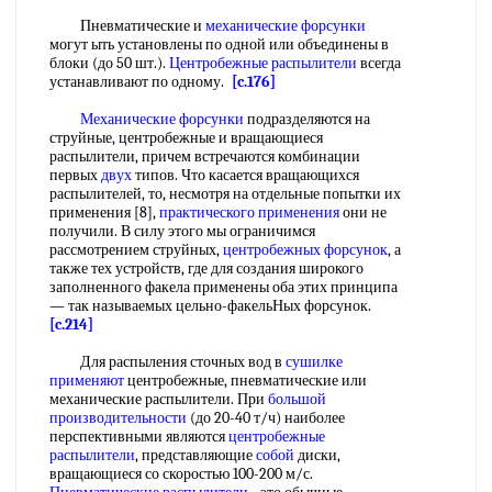
Пневматические и
механические форсунки
могут ыть установлены по одной или объединены в
блоки (до 50 шт.).
Центробежные распылители
всегда
устанавливают по одному.
[c.176]
Механические форсунки
подразделяются на
струйные, центробежные и вращающиеся
распылители, причем встречаются комбинации
первых
двух
типов. Что касается вращающихся
распылителей, то, несмотря на отдельные попытки их
применения [8],
практического применения
они не
получили. В силу этого мы ограничимся
рассмотрением струйных,
центробежных форсунок
, а
также тех устройств, где для создания широкого
заполненного факела применены оба этих принципа
— так называемых цельно-факельНых форсунок.
[c.214]
Для распыления сточных вод в
сушилке
применяют
центробежные, пневматические или
механические распылители. При
большой
производительности
(до 20-40 т/ч) наиболее
перспективными являются
центробежные
распылители
, представляющие
собой
диски,
вращающиеся со скоростью 100-200 м/с.