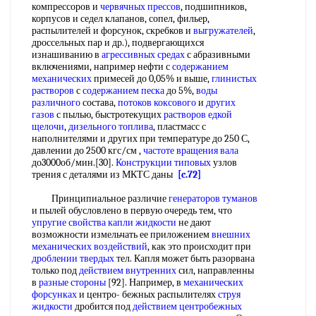
компрессоров и
червячных прессов
, подшипников,
корпусов и седел клапанов, сопел, фильер,
распылителей и форсунок, скребков и
выгружателей
,
дроссельных пар и др.), подвергающихся
изнашиванию в
агрессивных средах
с абразивными
включениями, например нефти с
содержанием
механических
примесей до 0,05% и выше,
глинистых
растворов
с
содержанием песка
до 5%,
воды
различного
состава,
потоков коксового
и
других
газов
с пылью, быстротекущих
растворов едкой
щелочи
,
дизельного топлива
, пластмасс с
наполнителями и других при температуре до 250 С,
давлении до 2500 кгс/см ,
частоте вращения вала
до3000об/мин.[30].
Конструкции типовых
узлов
трения с деталями из МКТС даны
[c.72]
Принципиальное различие
генераторов туманов
и пылей обусловлено в первую очередь тем, что
упругие свойства
капли жидкости
не дают
возможности измельчать ее приложением
внешних
механических воздействий
, как это происходит при
дроблении твердых
тел. Капля может быть разорвана
только под
действием внутренних
сил, направленны
в
разные стороны
[92]. Например, в
механических
форсунках
и центро- бежных распылителях
струя
жидкости
дробится под
действием центробежных