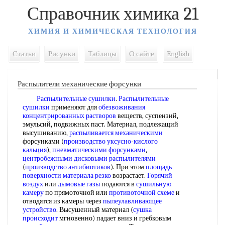
Справочник химика 21
ХИМИЯ И ХИМИЧЕСКАЯ ТЕХНОЛОГИЯ
Статьи
Рисунки
Таблицы
О сайте
English
Распылители механические форсунки
Распылительные сушилки
.
Распылительные
сушилки
применяют для
обезвоживания
концентрированных растворов
веществ, суспензий,
эмульсий, подвижных паст. Материал, подлежащий
высушиванию,
распыливается механическими
форсунками (
производство уксусно
-
кислого
кальция
),
пневматическими форсунками
,
центробежными дисковыми распылителями
(
производство антибиотиков
). При этом
площадь
поверхности
материала резко
возрастает.
Горячий
воздух
или
дымовые газы
подаются в
сушильную
камеру
по прямоточной или
противоточной схеме
и
отводятся из камеры через
пылеулавливающее
устройство
. Высушенный материал (
сушка
происходит
мгновенно) падает вниз и гребковым