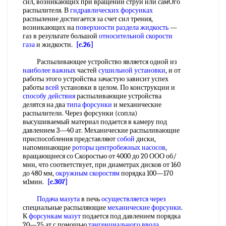
сил, возникающих при вращении струи или самОго
распылителя. В
гидравлических форсунках
распыление достигается за счет сил трения,
возникающих на
поверхности раздела жидкость
—
газ в результате большой
относительной скорости
газа
и жидкости.
[c.26]
Распыливающее устройство является одной из
наиболее важных
частей
сушильной установки
, и от
работы этого устройства зачастую зависит успех
работы
всей
установки в целом. По конструкции и
способу действия
распыливающие устройства
делятся на два
типа форсунки
и механические
распылители. Через форсунки (сопла)
высушиваемый материал подается в камеру под
давлением 3—40 ат. Механические распыливающие
приспособления представляют
собой
диски,
напоминающие
роторы центробежных насосов
,
вращающиеся со Скоростью от 4000 до 20 ООО об/
мин, что соответствует, при диаметрах дисков от 160
до 480 мм,
окружным скоростям
порядка 100—170
м1мин.
[c.307]
Подача мазута
в печь
осуществляется через
специальные распыляющие
механические форсунки
.
К
форсункам мазут
подается под давлением порядка
20—25 ат с помощью
тангенциального ввода