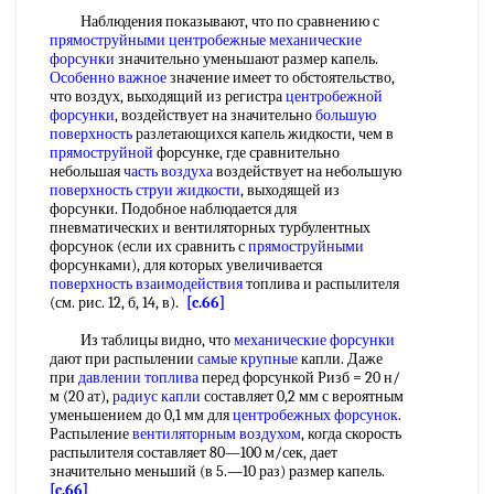
Наблюдения показывают, что по сравнению с
прямоструйными
центробежные механические
форсунки
значительно уменьшают размер капель.
Особенно важное
значение имеет то обстоятельство,
что воздух, выходящий из регистра
центробежной
форсунки
, воздействует на значительно
большую
поверхность
разлетающихся капель жидкости, чем в
прямоструйной
форсунке, где сравнительно
небольшая
часть воздуха
воздействует на небольшую
поверхность струи жидкости
, выходящей из
форсунки. Подобное наблюдается для
пневматических и вентиляторных турбулентных
форсунок (если их сравнить с
прямоструйными
форсунками), для которых увеличивается
поверхность взаимодействия
топлива и распылителя
(см. рис. 12, б, 14, в).
[c.66]
Из таблицы видно, что
механические форсунки
дают при распылении
самые крупные
капли. Даже
при
давлении топлива
перед форсункой Ризб = 20 н/
м (20 ат),
радиус капли
составляет 0,2 мм с вероятным
уменьшением до 0,1 мм для
центробежных форсунок
.
Распыление
вентиляторным воздухом
, когда скорость
распылителя составляет 80—100 м/сек, дает
значительно меньший (в 5.—10 раз) размер капель.
[c.66]