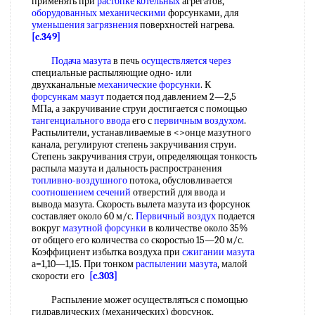
применять при
растопке котельных
агрегатов,
оборудованных механическими
форсунками, для
уменьшения загрязнения
поверхностей нагрева.
[c.349]
Подача мазута
в печь
осуществляется через
специальные распыляющие одно- или
двухканальные
механические форсунки
. К
форсункам мазут
подается под давлением 2—2,5
МПа, а закручивание струи достигается с помощью
тангенциального ввода
его с
первичным воздухом
.
Распылители, устанавливаемые в <>онце мазутного
канала, регулируют степень закручивания струи.
Степень закручивания струи, определяющая тонкость
распыла мазута и дальность распространения
топливно-воздушного
потока, обусловливается
соотношением сечений
отверстий для ввода и
вывода мазута. Скорость вылета мазута из форсунок
составляет около 60 м/с.
Первичный воздух
подается
вокруг
мазутной форсунки
в количестве около 35%
от общего его количества со скоростью 15—20 м/с.
Коэффициент избытка воздуха при
сжигании мазута
а=1,10—1,15. При тонком
распылении мазута
, малой
скорости его
[c.303]
Распыление может осуществляться с помощью
гидравлических (механических) форсунок,