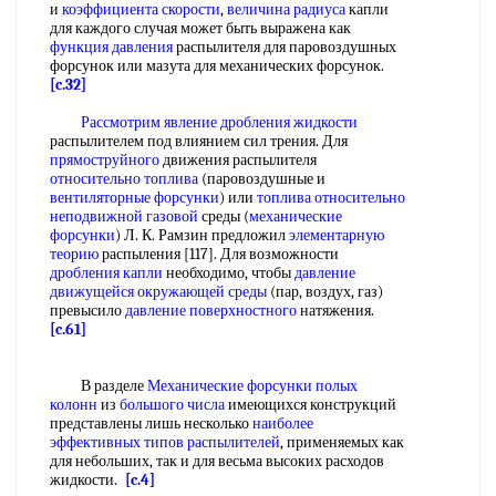
и
коэффициента скорости
,
величина радиуса
капли
для каждого случая может быть выражена как
функция давления
распылителя для паровоздушных
форсунок или мазута для механических форсунок.
[c.32]
Рассмотрим явление
дробления жидкости
распылителем под влиянием сил трения. Для
прямоструйного
движения распылителя
относительно топлива
(паровоздушные и
вентиляторные форсунки
) или
топлива относительно
неподвижной газовой
среды (
механические
форсунки
) Л. К. Рамзин предложил
элементарную
теорию
распыления [117]. Для возможности
дробления капли
необходимо, чтобы
давление
движущейся
окружающей среды
(пар, воздух, газ)
превысило
давление поверхностного
натяжения.
[c.61]
В разделе
Механические форсунки полых
колонн
из
большого числа
имеющихся конструкций
представлены лишь несколько
наиболее
эффективных
типов распылителей
, применяемых как
для небольших, так и для весьма высоких расходов
жидкости.
[c.4]