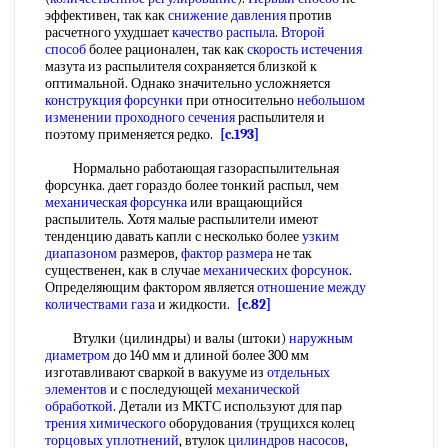
эффективен, так как
снижение давления
против
расчетного ухудшает
качество распыла
.
Второй
способ
более рационален, так как
скорость истечения
мазута из распылителя сохраняется близкой к
оптимальной. Однако значительно усложняется
конструкция форсунки
при относительно
небольшом
изменении
проходного сечения
распылителя и
поэтому применяется редко.
[c.193]
Нормально работающая газораспылительная
форсунка. дает гораздо более тонкий распыл, чем
механическая форсунка
или вращающийся
распылитель. Хотя малые распылители имеют
тенденцию давать капли с несколько более
узким
диапазоном
размеров,
фактор размера
не так
существенен, как в случае
механических форсунок
.
Определяющим фактором является
отношение между
количествами газа
и жидкости.
[c.82]
Втулки (цилиндры) и валы (штоки)
наружным
диаметром
до 140 мм и длиной более 300 мм
изготавливают сваркой в вакууме из
отдельных
элементов
и с последующей
механической
обработкой
. Детали из МКТС используют для пар
трения химического
оборудования (трущихся колец
торцовых уплотнений
, втулок
цилиндров насосов
,