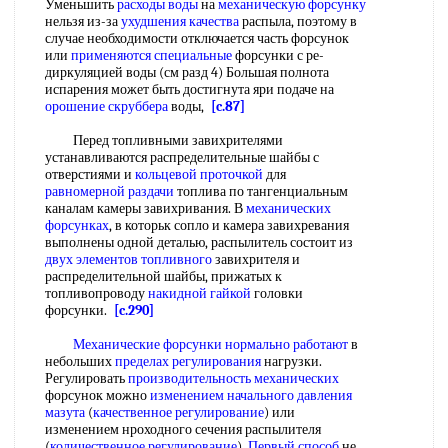
Уменьшить
расходы воды
на
механическую форсунку
нельзя из-за
ухудшения качества
распыла, поэтому в
случае необходимости отключается часть форсунок
или
применяются специальные
форсунки с ре-
диркуляцией воды (см разд 4) Большая полнота
испарения может быть достигнута яри подаче на
орошение скруббера
воды,
[c.87]
Перед топливными завихрителями
устанавливаются распределительные шайбы с
отверстиями и
кольцевой проточкой
для
равномерной раздачи
топлива по тангенциальным
каналам камеры завихривания. В
механических
форсунках
, в которьк сопло и камера завихревания
выполнены одной деталью, распылитель состоит из
двух
элементов топливного
завихрителя и
распределительной шайбы, прижатых к
топливопроводу
накидной гайкой
головки
форсунки.
[c.290]
Механические форсунки
нормально работают
в
небольших
пределах регулирования
нагрузки.
Регулировать
производительность механических
форсунок можно
изменением начального
давления
мазута
(
качественное регулирование
) или
изменением нроходного сечения распылителя
(
количественное регулирование
).
Первый способ
не