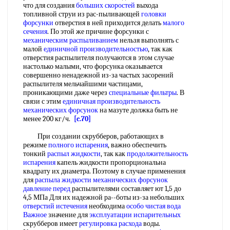
что для создания
больших скоростей
выхода
топливной струи из рас-пыливающей
головки
форсунки
отверстия в ней приходится делать
малого
сечения
. По этой же причине форсунки с
механическим распыливанием
нельзя выполнять с
малой
единичной производительностью
, так как
отверстия распылителя получаются в этом случае
настолько малыми, что форсунка оказывается
совершенно ненадежной из-за частых засорений
распылителя мельчайшими частицами,
проникающими даже через
специальные фильтры
. В
связи с этим
единичная производительность
механических форсунок
на мазуте должка быть не
менее 200 кг/ч.
[c.70]
При создании скрубберов, работающих в
режиме
полного испарения
, важно обеспечить
тонкий
распыл жидкости
, так как
продолжительность
испарения
капель жидкости пропорциональна
квадрату их диаметра. Поэтому в случае применения
для
распыла жидкости
механических форсунок
давление перед
распылителями составляет ют 1,5 до
4,5 МПа Для их надежной ра--боты из-за небольших
отверстий истечения
необходима
особо чистая
вода
Важное
значение для
эксплуатации испарительных
скрубберов имеет
регулировка расхода
воды.