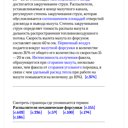
достигается закручивание струи. Распылители,
устанавливаемые в конце мазутного канала,
регулируют степень закручивания струи, которая
обусловливается
соотношением площадей
отверстий
для ввода и вывода мазута. Степень закручивания
струи определяет тонкость распыла мазута и
дальность распространения топливновоздушного
потока. Скорость вылета мазута из форсунок
составляет около 60 м сек.
Первичный воздух
подается вокруг
мазутной форсунки
в количестве
около 35% от общего его количества со скоростью 15
—20 м сек.
Интенсивность излучения
факела,
образующегося при
сгорании мазута
, несколько
ниже, чем факела от
сгорания угольного
порошка, в
связи с чем
удельный расход тепла
при работе на
мазуте повышается на величину до 10%1.
[c.374]
Смотреть страницы где упоминается термин
Распылители механические форсунки
:
[c.155]
[c.603]
[c.236]
[c.59]
[c.100]
[c.194]
[c.186]