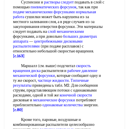
Суспензии и
растворы следует
подавать в слой с
помощью
пневматических форсунок
, так как при
подаче механическими форсунками
нормальная
работа
сушилки может быть нарушена из-за
местного заливания слоя, а в ряде случаев из-за
закупоривания отверстия форсунки. Эти материалы
следует подавать на
слой механическими
форсунками, а при довольно
больших диаметрах
аппарата
—
центробежными дисковыми
распылителями
(при подаче расплавов) с
относительно небольшой скоростью вращения.
[c.163]
Маршалл (см. выше) подсчитал
скорость
вращения диска
распылителя и
рабочее давление
механической форсунки
, которые сообщают одну и
ту же скорост,
частице жидкости
.
Типичные
результаты
приведены ь табл. М2. Для сообщения
струям, представляющим потоки с одинаковыми
расходами, одной и той же
конечной скорости
дисковые и
механические форсунки
потребляют
приблизительно
одинаковые количества
энергии.
[c.80]
Кроме того, паровые, воздушные и
комбинированные распылители целесообразно