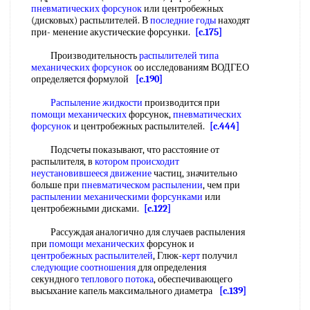
пневматических форсунок
или центробежных
(дисковых) распылителей. В
последние годы
находят
при- менение акустические форсунки.
[c.175]
Производительность
распылителей типа
механических форсунок
оо исследованиям ВОДГЕО
определяется формулой
[c.190]
Распыление жидкости
производится при
помощи механических
форсунок,
пневматических
форсунок
и центробежных распылителей.
[c.444]
Подсчеты показывают, что расстояние от
распылителя, в
котором происходит
неустановившееся движение
частиц, значительно
больше при
пневматическом распылении
, чем при
распылении механическими форсунками
или
центробежными дисками.
[c.122]
Рассуждая аналогично для случаев распыления
при
помощи механических
форсунок и
центробежных распылителей
, Глюк-
керт
получил
следующие соотношения
для определения
секундного
теплового потока
, обеспечивающего
высыхание капель максимального диаметра
[c.139]