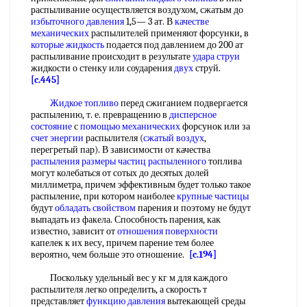
распыливание осуществляется воздухом, сжатым до
избыточного давления
1,5— 3 ат. В
качестве
механических
распылителей применяют форсунки, в
которые жидкость
подается под давлением до 200 ат
распыливание происходит в результате
удара струи
жидкости о стенку или соударения
двух
струй.
[c.445]
Жидкое топливо
перед сжиганием подвергается
распылению, т. е. превращению в
дисперсное
состояние
с
помощью механических
форсунок или за
счет энергии
распылителя (
сжатый воздух
,
перегретый пар). В зависимости от качества
распыления размеры
частиц распыленного
топлива
могут колебаться от сотых до десятых долей
миллиметра, причем эффективным будет только такое
распыление, при котором наиболее
крупные частицы
будут
обладать свойством
парения и поэтому не будут
выпадать из факела. Способность парения, как
известно, зависит от
отношения поверхности
капелек к их весу, причем парение тем более
вероятно, чем больше это отношение.
[c.194]
Поскольку удельный вес у кг м для каждого
распылителя легко определить, а скорость т
представляет
функцию давления
вытекающей среды