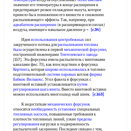
значение его температуры в конце расширения и
предотвращает резкое охлаждение мазута, которое
привело бы к понижению его вязкости и снижению
распыливающего эффекта. Так, например, при
адиабатном расширении
(в расширяющихся соплах)
воздуха, имеющего начальное давление р =
[c.34]
Идея
использования центробежных
сил
закрученного потока для
распыливания топлива
была
осуществлена в первой
механической форсунке
,
построенной инженерами
Тентелевского завода
[157]. Эта форсунка имела распылитель с винтовыми
каналами фис. 71), как впоследствии и форсунка
Кертинга
, которая
широко использовалась
в топливо-
подготовительной
системе паровых
котлов
фирмы
Бабкок-Вилькокс
. Угол факела в форсунках с
винтовой вставкой устанавливается
путем
регулирования
шага винта
. Вместо винтовой вставки
можно использовать многозаход-ный шнек.
[c.163]
К недостаткам
механических форсунок
относятся
необходимость установки
специальных
топливных насосов
, повышенные требования к
плотности топливных линий, узкие
пределы
регулирования
нагрузки и подверженность
распылителей засорению. Последнее связано с тем,