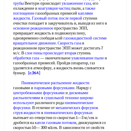
трубы
Вентури происходит
увлажнение газа
, его
охлаждение и
коагуляция частиц
пыли, а
также
поглощение
газообразных примесей
каплями
жидкости
.
Газовый поток
после первой
ступени
очистки попадает в закручиватель и, выходя из него в
основное реакционное
пространство ЭПП,
превращает жидкость в подвижную пену,
одновременно сообщая ьсей
газожидкостной системе
вращательное движение
.
Скорость газа
в
реакционном пространстве ЭПП может достигать 7
м/с. В
слое пены
происходит вторая
ступень
обработки газа
— окончательное
улавливание пыли
и
газообразных примесей. Пройдя сепаратор, газ
удаляется в атмосферу, а жидкость вновь сливается в
бункер.
[c.264]
Пневматическое распыление жидкости
газовыми и
паровыми форсунками
. Наряду с
центробежными форсунками
и
дисковыми
распылителями
в
сушильной технике
широко
используют
различного рода
пневматические
форсунки
. В отличие от
механических форсунок
струя жидкости
в
пневматических форсунках
вытекает из отверстия со скоростью 1—3 м/сек и
дробится на
капли газовым потоком
, движущимся со
скоростью 50— 300 м1сек. В зависимости от свойств