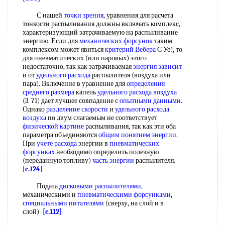
С нашей
точки зрения
, уравнения для расчета
тонкости распыливания должны включать комплекс,
характеризующий затрачиваемую на распыливание
энергию. Если для
механических форсунок
таким
комплексом может явиться
критерий Вебера
С Уе), то
для пневматических (или паровых) этого
недостаточно, так как затрачиваемая
энергия зависит
и от
удельного расхода
распылителя (воздуха или
пара). Включение в уравнение для
определения
среднего размера
капель
удельного расхода воздуха
(3. 71) дает лучшее совпадение с
опытными данными
.
Однако
разделение скорости
и
удельного расхода
воздуха
по двум слагаемым не соответствует
физической картине
распыливания, так как эти оба
параметра объединяются
общим понятием энергии
.
При
учете расхода
энергии в
пневматических
форсунках
необходимо определить полезную
(переданную топливу)
часть энергии
распылителя.
[c.124]
Подача
дисковыми распылителями
,
механическими и
пневматическими форсунками
,
специальными питателями
(сверху, на слой и в
слой)
[c.112]