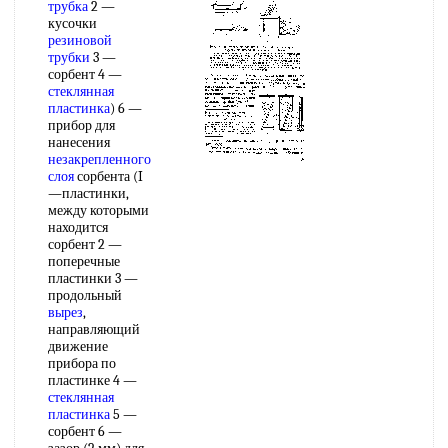
трубка
2 —
кусочки
резиновой
трубки
3 —
сорбент 4 —
стеклянная
пластинка
) 6 —
прибор для
нанесения
незакрепленного
слоя
сорбента (I
—пластинки,
между которыми
находится
сорбент 2 —
поперечные
пластинки 3 —
продольный
вырез
,
направляющий
движение
прибора по
пластинке 4 —
стеклянная
пластинка
5 —
сорбент 6 —