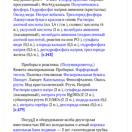
просушенный). Фос4тд кальция.
Полупятиокись
фосфора
.
Гидрофосфат
натрня-аммония (кристаллы).
Оксид меди
.
Нитрат кобальта
.
Трихлорид фосфора
.
Лакмусовая бумага красная
и синяя.
Растворы
азотной кислоты
(пл. 1,4 г/см ), соляно/ кислоты (4
и.),
уксусной кислоты
(2 и.),
молибдата аммония
(насыщенный),
молибдата аммония
(
подкисленный
азотной кислотой
, реактив па ион РО ),
сульфата
меди
(0,1 п.),
хлорида кальция
(0,5 н.),
гидрофосфата
натрия
(0,5 н.),
дигидрофосфата натрия
,
трихлорида
железа (0,5 н.),
[c.143]
Приборы и реактивы. (
Полумикрометод
.)
Кювета эмалированная. Пробирки.
Фарфоровый
тигель
. Палочка стеклянная.
Фильтровальная бумага
.
Пинцет
. Ланцет.
Капельница
. Фенолфталеин. Окись
ртутн
. Иод кристаллический. Ртуть. Натрий.
Растворы едкого натра
(2 и.),
сульфида аммония
(насыщенный),
иитрата ртути
Hg(NOз)2 (2 н.),
субнитрата ртути Н 2(МОз)2 (2 н.),
иодида калия
(0,5
н.),
нитрата серебра
(2 н.),
дихлорида
олова (0,5 н.).
[c.179]
ПосудД и оборудование колба двухгорлая
вместимостью 100 мл холодильник о атный
воронка
капельная
бани водяные
— 2 шт. газоотводная трубка