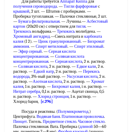
Для работы требуется
Аппарат Киппа
для
получения сероводорода
. —
Тигли фарфоровые
с
крышкой
, 2 шт. — Штатив с пробирками. —
Пробирка тугоплавкая. — Палочки стеклянные, 2 шт.
—
Бумага фильтровальная
. — Лучины.—
Асбестовый
картон
(20x20 см) с отверстием для
тигля
. —
Трехокись
вольфрама.—
Трехокись
молибдена. —
Хромовый ангидрид
.—Смесь нитрата и
карбоната
калия
(I 2). —
Цинк гранулированный
. —
Бихромат
аммония
. —
Спирт метиловый
. —
Спирт этиловый
.
—
Эфир серный
. —
Серная кислота
концентрированная
. —
Соляная кислота
концентрированная
. —
Серная кислота
, 2 н. раствор.
—
Соляная кислота
, 2 н. раствор. —
Едкое кали
, 2 н.
раствор. —
Едкий натр
, 2 н. раствор. —
Перекись
водорода
, 3%-ный раствор. —
Уксусная кислота
, 2 и.
раствор. —
Азотная кислота
, 2 н. раствор. —
Хромат
калия
, 1 и. раствор. —
Бихромат калия
, i н. раствор. —
Нитрат серебра
, 0,1 и. раствор. — Ацетат свинца, 0,5
н. раствор. —
Хлорид стронция
, 1 н. раствор. —
Хлорид бария,
[c.296]
Посуда и реактивы. (
Полумикрометод
.)
Центрифуга.
Водяная баня
.
Платиновая проволочка
.
Пинцет
. Тигель.
Предметное стекло
.
Часовое стекло
.
Палочка стеклянная. Вата. Пробирка (
длиной
50—60
мм, диаметром 7—8 мм).
Фосфор красный
(хорошо