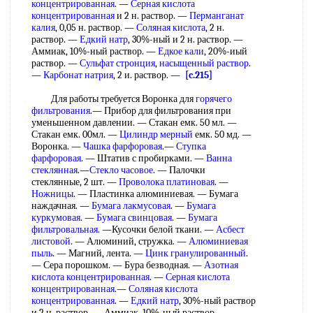
концентрированная
. —
Серная кислота
концентрированная
и 2 н. раствор. —
Перманганат
калия
, 0,05 н. раствор. —
Соляная кислота
, 2 н.
раствор. —
Едкий натр
, 30%-ный и 2 н. раствор. —
Аммиак, 10%-ный раствор. —
Едкое кали
, 20%-иый
раствор. —
Сульфат стронция
,
насыщенный раствор
.
—
Карбонат натрия
, 2 и. раствор. —
[c.215]
Для работы требуется Воронка для
горячего
фильтрования
.— Прибор для фильтрования при
уменьшенном давлении. — Стакан емк. 50 мл. —
Стакан емк. 00мл. —
Цилиндр мерный
емк. 50 мд. —
Воронка. —
Чашка фарфоровая
.—
Ступка
фарфоровая
. — Штатив с пробирками. —
Ванна
стеклянная
.—
Стекло часовое
. — Палочки
стеклянные, 2 шт. —
Проволока платиновая
. —
Ножницы
. — Пластинка алюминиевая. — Бумага
наждачная. —
Бумага лакмусовая
. —
Бумага
куркумовая
. —
Бумага свинцовая
. —
Бумага
фильтровальная
. —Кусочки белой ткани. —
Асбест
листовой
. — Алюминий, стружка. —
Алюминиевая
пыль
. — Магний, лента. —
Цинк гранулированный
.
— Сера порошком. — Бура безводная. —
Азотная
кислота концентрированная
. —
Серная кислота
концентрированная
.—
Соляная кислота
концентрированная
. —
Едкий натр
, 30%-ный раствор
и 2 н. раствор. — Аммиак, 10%-ный раствор. —