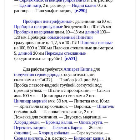
—
Серная кислота концентрированная
и 2 н. раствор.
—
Едкий натр
, 2 н. раствор. —
Иодид калия
, 0,5 н.
раствор. — Тиосульфат натрия,
[c.290]
Пробирки центрифужные
с делениями на 10 мл
Пробирки центрифужные
бея делений на 10 и 25 мл
Пробирки кварцевые
диам. 10—13 мм
длиной
100—
120 мм Пробирки
обыкновенные Пипетки
градуированные на 1, 2, 5 и 10 Л1Л1
Пипетки газовые
на 100, 500 и 1000 мл Палочки стеклянные диаметром
5,
длиной
20 мм
Переходы стеклянные
(соединительные трубйи)
[c.421]
Для работы требуется
Аппарат Киппа
для
получения сероводорода
с осушительными
склянками (с СаС12). — Прибор (сл1. рис. 55). —
Пробка с газоот-ввдной трубкой, согнутой под
прямым углом. — Штатив с пробирками. — Стакан
амк. 100 мл. — Цилиндры со стеклами 2 шт. —
Цилиндр мерный
емк. 50 мл. — Пипетка емк. 10 мл.
— Кристаллизатор большой. — Воронка. —
Шпатель
стеклянный. — Палочки стеклянные, 2 шт. —
Ложечка для сжигания. — Двуокись марганца. —
Хлорид меди
. —
Бромид калия
. —
Окись ртути
. —
Перекись натрия
. —
Перекись бария
. — Железо
(
опилки
). —
Хлорид кобальта
. — Сера кусковая. —
Серная кислота
, 2 н. раствор. —
Бихромат калия
, 1 н.