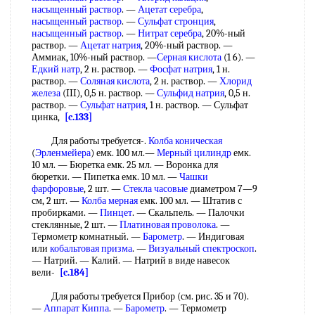
насыщенный раствор
. —
Ацетат серебра
,
насыщенный раствор
. —
Сульфат стронция
,
насыщенный раствор
. —
Нитрат серебра
, 20%-ный
раствор. —
Ацетат натрия
, 20%-ный раствор. —
Аммиак, 10%-ный раствор. —
Серная кислота
(1 6). —
Едкий натр
, 2 н. раствор. —
Фосфат натрия
, 1 н.
раствор. —
Соляная кислота
, 2 н. раствор. —
Хлорид
железа
(III), 0,5 н. раствор. —
Сульфид натрия
, 0,5 н.
раствор. —
Сульфат натрия
, 1 н. раствор. — Сульфат
цинка,
[c.133]
Для работы требуется-.
Колба коническая
(
Эрленмейера
) емк. 100 мл.—
Мерный цилиндр
емк.
10 мл. — Бюретка емк. 25 мл. — Воронка для
бюретки. — Пипетка емк. 10 мл. —
Чашки
фарфоровые
, 2 шт. —
Стекла часовые
диаметром 7—9
см, 2 шт. —
Колба мерная
емк. 100 мл. — Штатив с
пробирками. —
Пинцет
. — Скальпель. — Палочки
стеклянные, 2 шт. —
Платиновая проволока
. —
Термометр комнатный. —
Барометр
. — Индиговая
или
кобальтовая призма
. —
Визуальный спектроскоп
.
— Натрий. — Калий. — Натрий в виде навесок
вели-
[c.184]
Для работы требуется Прибор (см. рис. 35 и 70).
—
Аппарат Киппа
. —
Барометр
. — Термометр