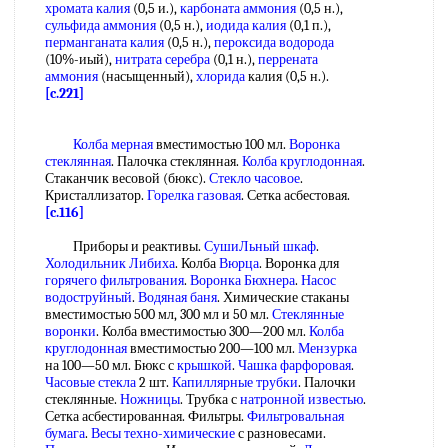
хромата калия
(0,5 и.),
карбоната аммония
(0,5 н.),
сульфида аммония
(0,5 н.),
иодида калия
(0,1 п.),
перманганата калия
(0,5 н.),
пероксида водорода
(10%-иый),
нитрата серебра
(0,1 н.),
перрената
аммония
(насыщенный),
хлорида
калия (0,5 н.).
[c.221]
Колба мерная
вместимостью 100 мл.
Воронка
стеклянная
. Палочка стеклянная.
Колба круглодонная
.
Стаканчик весовой (бюкс).
Стекло часовое
.
Кристаллизатор.
Горелка газовая
. Сетка асбестовая.
[c.116]
Приборы и реактивы.
СушиЛьный шкаф
.
Холодильник Либиха
. Колба
Вюрца
. Воронка для
горячего фильтрования
.
Воронка Бюхнера
.
Насос
водоструйный
.
Водяная баня
. Химические стаканы
вместимостью 500 мл, 300 мл и 50 мл.
Стеклянные
воронки
. Колба вместимостью 300—200 мл.
Колба
круглодонная
вместимостью 200—100 мл.
Мензурка
на 100—50 мл. Бюкс с
крышкой
.
Чашка фарфоровая
.
Часовые стекла
2 шт.
Капиллярные трубки
. Палочки
стеклянные.
Ножницы
. Трубка с
натронной известью
.
Сетка асбестированная. Фильтры.
Фильтровальная
бумага
.
Весы техно-химические
с разновесами.