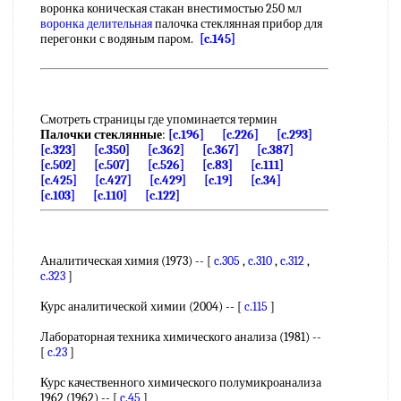
воронка коническая стакан внестимостью 250 мл
воронка делительная
палочка стеклянная прибор для
перегонки с водяным паром.
[c.145]
Смотреть страницы где упоминается термин
Палочки стеклянные
:
[c.196]
[c.226]
[c.293]
[c.323]
[c.350]
[c.362]
[c.367]
[c.387]
[c.502]
[c.507]
[c.526]
[c.83]
[c.111]
[c.425]
[c.427]
[c.429]
[c.19]
[c.34]
[c.103]
[c.110]
[c.122]
Аналитическая химия (1973) -- [
c.305
,
c.310
,
c.312
,
c.323
]
Курс аналитической химии (2004) -- [
c.115
]
Лабораторная техника химического анализа (1981) --
[
c.23
]
Курс качественного химического полумикроанализа
1962 (1962) -- [
c.45
]