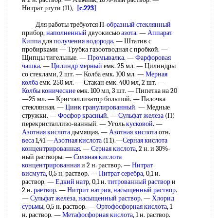
Нитрат ртути (11),
[c.223]
Для работы требуотся П-
образный стеклянный
прибор,
наполненный
двуокисью
азота
. —
Аппарат
Киппа
для
получения водорода
. — Штатив с
пробирками — Трубка газоотводная с пробкой. —
Щипцы тигельные. —
Промывалка
. —
Фарфоровая
чашка
. —
Цилиндр мерный
емк. 25 мл. — Цилиндры
со стеклами, 2 шт. — Колба емк. 100 мл. —
Мерная
колба
емк. 250 мл. — Стакан емк. 400 мл, 2 шт. —
Колбы конические
емк. 100 мл, 3 шт. — Пипетка на 20
—25 мл. — Кристаллизатор большой. — Палочка
стеклянная. —
Цинк гранулированный
. — Медные
стружки. —
Фосфор красный
. —
Сульфат железа
(П)
перекристаллизо-ванный. — Уголь
кусковой
. —
Азотная кислота
дымящая. —
Азотная кислота
отн.
веса
1,41.—
Азотная кислота
(1 1).—
Серная кислота
концентрированная
. —
Серная кислота
, 2 н. и 30%-
ный растворы. —
Соляная кислота
концентрированная
и 2 н. раствор. —
Нитрат
висмута
, 0,5 н. раствор. —
Нитрат серебра
, 0,1 и.
раствор. —
Едкий натр
, 0,1 н.
титрованный раствор
и
2 н.
раетвор
. —
Нитрит натрия
,
насыщенный раствор
.
—
Сульфат железа
,
насыщенный раствор
. —
Хлорид
сурьмы
, 0,5 н. раствор. —
Ортофосфорная кислота
, 1
н. раствор. —
Метафосфорная кислота
, 1 н. раствор.