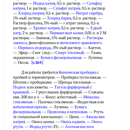
раствор. —
Иодид калия
, 0,5 н. раствор. —
Сульфид
натрия
, 1 н. раствор. —
Сульфат натрия
, 0,5 и. раствор.
—
Хлорид натрия
, 0,5 н. раствор. —
Нитрат серебра
,
]%-ный )аствор. —
Хлорид бария
, 0,5 н. раствор. —
Раствор фуксина, 1%-ный.— г итрат свинца, 0,5 н.
раствор. —
Хромит натрия
, 0,1 н. раствор. —
Едкий
натр
, 2 и. раствор. —
Перманганат калия
, 0,05 и. и 2 М
растворы. — Аммиак, 5%-ный раствор. —
Растворы
лакмуса
, фенолфталеина и
метилового оранжевого
.
—
Перекись водорода
, 3%-ный раствор. — Ацетон.
— Эфир.—Снег (лед).—
Спирт этиловый
. — Ткань
окрашенная. —
Бумага фильтровальная
. — Лучины.
— Песок.
[c.164]
Для работы требуется
Коническая пробирка
с
пробкой и термометром. — Пробирка тугоплавкая. —
Штатив с пробирками. — Щипцы тигельные.—
Поднос
или кюветы. —
Тигель фарфоровый
с
крышкой
. — 7 реугсмьник фарфоровый. — Стаканы
емк. 200 мл и л. — Конус асбестовый. —
Мешалка
стеклянная
.— Палочка стеклянная.—Индиговая или
кобальтовая призма
. — Лучины. —
Бумага
фильтровальная
. —
Проволока платиновая
. — Ртуть
(в специальной капельнице). — Цинк. —
Амальгама
натрия
. — Окись цинка. —
Окись кадмия
. —
Окись
ртути
. —
Иодид ртути
(П). —
Азотная кислота