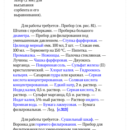
зазор (2 мм) для
высыпания
сорбента и его
выравнивания).
Для работы требуется-. Прибор (см. рис. 81). —
Штатив с пробирками. — Пробирка большого
диаметра
. — Прибор для фильтрования под
уменьшенным давлением.—
Ступка фарфоровая
. —
Цилиндр мерный
емк. 100 мл, 2 шт. — Стакан емк.
100 мл. —Термометр на 150 °С. — Пипетка. —
Промывалка
. —
Ножницы
. — Палочка стеклянная. —
Лучины. —
Чашка фарфоровая
. — Двуокись
марганца. —
Поваренная соль
. —
Сульфат железа
(II)
кристаллический. —
Хлорат калия
. —
Гидроокись
кальция
. — Сахарная
пудра
или крахмал. —
Серная
кислота концентрированная
. —
Соляная кислота
концентрированная
. —
Едкий натр
, 2 и. раствор. —
Иодид калия
, 0,5 н. раствор. —
Серная кислота
, 2 н.
раствор. — Сульфат марганца, 0,5 и. раствор. —
Иодат калия
, 5%-ный раствор. — Раствор
индиго
. —
Бромная вода
. —
Бумага лакмусовая
. — Бумага
фильтровальная. — Лед.
[c.313]
Для работы требуется-.
Сушильный шкаф
. —
Воронка для
горячего фильтрования
. — Прибор для
фильтрования под уменьшенным давлением. —