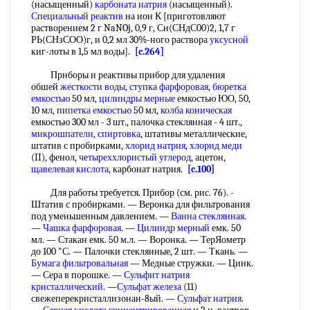
(насыщенный)
карбоната натрия
(насыщенный).
Специальный реактив
на ион К [приготовляют
растворением 2 г NaNOj, 0,9 г, Сн(СНдС00)2, 1,7 г
РЬ(СНзСОО)г, и 0,2 мл 30%-ного раствора
уксусной
киг-лоты в 1,5 мл воды].
[c.264]
Прнборы и реактивы прибор для удаления
обшей
жесткости воды
,
ступка фарфоровая
,
бюретка
емкостью
50 мл,
цилиндры мерные
емкостью ЮО, 50,
10 мл,
пипетка емкостью
50 мл,
колба коническая
емкостью 300 мл - 3 шт., палочка стеклянная - 4 шт.,
микрошпатели
,
спиртовка
, штативы металлические,
штатив с пробирками,
хлорид натрия
,
хлорид меди
(II), фенол,
четыреххлористый углерод
, ацетон,
щавелевая кислота
, карбонат натрия.
[c.100]
Для работы требуется. Прибор (см. рис. 76). -
Штатив с пробирками. — Веронка для фильтрования
под уменьшенным давлением. —
Ванна стеклянная
.
—
Чашка фарфоровая
. —
Цилиндр мерный
емк. 50
мл. — Стакан емк. 50 м.л. — Воронка. — ТерЯометр
до 100 "С. — Палочки стеклянные, 2 шт. — Ткань. —
Бумага фильтровальная
— Медные стружки. — Цинк.
— Сера в порошке. —
Сульфит натрия
кристаллический
. —
Сульфат железа
(11)
свежеперекристаллизонан-8ый. —
Сульфат натрия
.