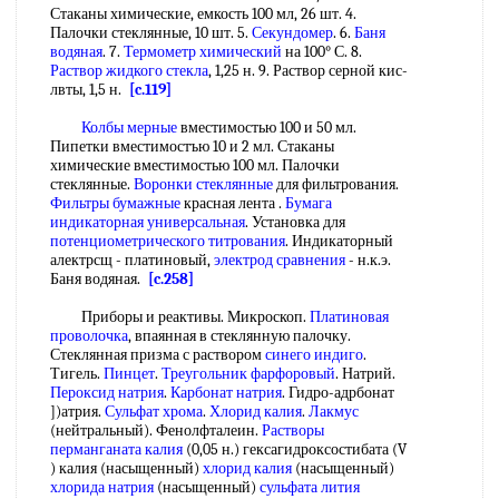
Стаканы химические, емкость 100 мл, 26 шт. 4.
Палочки стеклянные, 10 шт. 5.
Секундомер
. 6.
Баня
водяная
. 7.
Термометр химический
на 100° С. 8.
Раствор жидкого стекла
, 1,25 н. 9. Раствор серной кис-
лвты, 1,5 н.
[c.119]
Колбы мерные
вместимостью 100 и 50 мл.
Пипетки вместимостъю 10 и 2 мл. Стаканы
химические вместимостью 100 мл. Палочки
стеклянные.
Воронки стеклянные
для фильтрования.
Фильтры бумажные
красная лента .
Бумага
индикаторная универсальная
. Установка для
потенциометрического титрования
. Индикаторный
алектрсщ - платиновый,
электрод сравнения
- н.к.э.
Баня водяная.
[c.258]
Приборы и реактивы. Микроскоп.
Платиновая
проволочка
, впаянная в стеклянную палочку.
Стеклянная призма с раствором
синего индиго
.
Тигель.
Пинцет
.
Треугольник фарфоровый
. Натрий.
Пероксид натрия
.
Карбонат натрия
. Гидро-адрбонат
])атрия.
Сульфат хрома
.
Хлорид калия
.
Лакмус
(нейтральный). Фенолфталеин.
Растворы
перманганата калия
(0,05 н.) гексагидроксостибата (V
) калия (насыщенный)
хлорид калия
(насыщенный)
хлорида натрия
(насыщенный)
сульфата лития