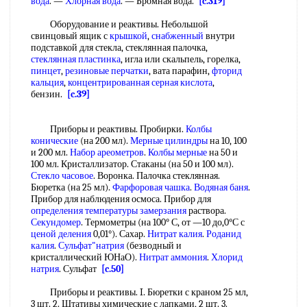
вода
. —
Хлорная вода
. — Бромная вода.
[c.319]
Оборудование и реактивы. Небольшой
свинцовый ящик с
крышкой
,
снабженный
внутри
подставкой для стекла, стеклянная палочка,
стеклянная пластинка
, игла или скальпель, горелка,
пинцет
,
резиновые перчатки
, вата парафин,
фторид
кальция
,
концентрированная серная кислота
,
бензин.
[c.39]
Приборы и реактивы. Пробирки.
Колбы
конические
(на 200 мл).
Мерные цилиндры
на 10, 100
и 200 мл.
Набор ареометров
.
Колбы мерные
на 50 и
100 мл. Кристаллизатор. Стаканы (на 50 и 100 мл).
Стекло часовое
. Воронка. Палочка стеклянная.
Бюретка (на 25 мл).
Фарфоровая чашка
.
Водяная баня
.
Прибор для наблюдения осмоса. Прибор для
определения температуры замерзания
раствора.
Секундомер
. Термометры (на 100° С, от —10 до,0°С с
ценой деления
0,01°). Сахар.
Нитрат калия
.
Роданид
калия
.
Сульфат"натрия
(безводный и
кристаллический ЮНаО).
Нитрат аммония
.
Хлорид
натрия
. Сульфат
[c.50]
Приборы и реактивы. I. Бюретки с краном 25 мл,
3 шт. 2. Штативы химические с лапками, 2 шт. 3.