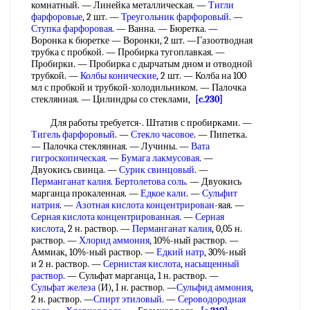
комнатный. — Линейка металлическая. —
Тигли
фарфоровые
, 2 шт. —
Треугольник фарфоровый
. —
Ступка фарфоровая
. — Ванна. — Бюретка. —
Воронка к бюретке — Воронки, 2 шт. —Газоотводная
трубка с пробкой. — Пробирка тугоплавкая. —
Пробирки. — Пробирка с дырчатым дном и отводной
трубкой. —
Колбы конические
, 2 шт. — Колба на 100
мл с пробкой и трубкой-холодильником. — Палочка
стеклянная. — Цилиндры со стеклами,
[c.230]
Для работы требуется-. Штатив с пробирками. —
Тигель фарфоровый
. —
Стекло часовое
. — Пипетка.
— Палочка стеклянная. — Лучины. —
Вата
гигроскопическая
. —
Бумага лакмусовая
. —
Двуокись свинца. —
Сурик свинцовый
. —
Перманганат калия
.
Бертолетова соль
. — Двуокись
марганца прокаленная. —
Едкое кали
. —
Сульфит
натрия
. —
Азотная кислота концентрирован
-яая. —
Серная кислота концентрированная
. —
Серная
кислота
, 2 н. раствор. —
Перманганат калия
, 0,05 н.
раствор. —
Хлорид аммония
, 10%-ный раствор. —
Аммиак, 10%-ный раствор. —
Едкий натр
, 30%-ный
и 2 н. раствор. —
Сернистая кислота
,
насыщенный
раствор
. — Сульфат марганца, 1 н. раствор. —
Сульфат железа
(И), I н. раствор. —
Сульфид аммония
,
2 н. раствор. —
Спирт этиловый
. —
Сероводородная