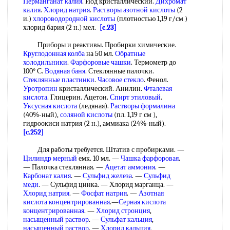
Перманганат калия
. Иод кристаллический.
Дихромат
калия
.
Хлорид натрия
.
Растворы азотной кислоты
(2
и.)
хлороводородной кислоты
(плотностью 1,19 г/см )
хлорид бария (2 н.) мел.
[c.23]
Приборы и реактивы. Пробирки химические.
Круглодонная колба
на 50 мл.
Обратные
холодильники
.
Фарфоровые чашки
. Термометр до
100° С.
Водяная баня
. Стеклянные палочки.
Стеклянные пластинки
.
Часовое стекло
. Фенол.
Уротропин
кристаллический. Анилин.
Фталевая
кислота
. Глицерин. Ацетон.
Спирт этиловый
.
Уксусная кислота
(ледяная).
Растворы формалина
(40%-ный),
соляной кислоты
(пл. 1,19 г см ),
гидроокиси натрия (2 н.), аммиака (24%-ный).
[c.252]
Для работы требуется. Штатив с пробирками. —
Цилиндр мерный
емк. 10 мл. —
Чашка фарфоровая
.
— Палочка стеклянная. —
Ацетат аммония
. —
Карбонат калия
. —
Сульфид железа
. —
Сульфид
меди
. — Сульфид цинка. — Хлорид марганца. —
Хлорид натрия
. —
Фосфат натрия
. —
Азотная
кислота концентрированная
.—
Серная кислота
концентрированная
. —
Хлорид стронция
,
насыщенный раствор
. —
Сульфат кальция
,
насыщенный раствор
. —
Хлорид кальция
,