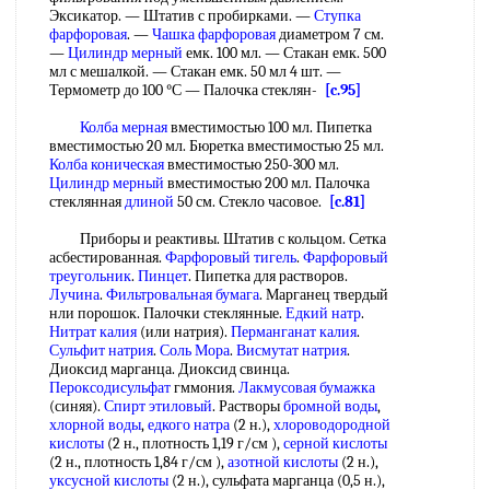
Эксикатор. — Штатив с пробирками. —
Ступка
фарфоровая
. —
Чашка фарфоровая
диаметром 7 см.
—
Цилиндр мерный
емк. 100 мл. — Стакан емк. 500
мл с мешалкой. — Стакан емк. 50 мл 4 шт. —
Термометр до 100 °С — Палочка стеклян-
[c.95]
Колба мерная
вместимостью 100 мл. Пипетка
вместимостью 20 мл. Бюретка вместимостью 25 мл.
Колба коническая
вместимостью 250-300 мл.
Цилиндр мерный
вместимостью 200 мл. Палочка
стеклянная
длиной
50 см. Стекло часовое.
[c.81]
Приборы и реактивы. Штатив с кольцом. Сетка
асбестированная.
Фарфоровый тигель
.
Фарфоровый
треугольник
.
Пинцет
. Пипетка для растворов.
Лучина
.
Фильтровальная бумага
. Марганец твердый
нли порошок. Палочки стеклянные.
Едкий натр
.
Нитрат калия
(или натрия).
Перманганат калия
.
Сульфит натрия
.
Соль Мора
.
Висмутат натрия
.
Диоксид марганца. Диоксид свинца.
Пероксодисульфат
гммония.
Лакмусовая бумажка
(синяя).
Спирт этиловый
. Растворы
бромной воды
,
хлорной воды
,
едкого натра
(2 н.),
хлороводородной
кислоты
(2 н., плотность 1,19 г/см ),
серной кислоты
(2 н., плотность 1,84 г/см ),
азотной кислоты
(2 н.),
уксусной кислоты
(2 н.), сульфата марганца (0,5 н.),