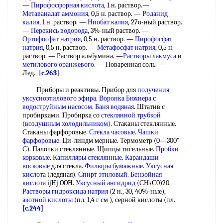
—
Пирофосфорная кислота
, 1 н. раствор.—
Метаванадат аммония
, 0,5 н. раствор. —
Роданид
калия
, 1 н. раствор. —
Ниобат калия
, 27о-ный раствор.
—
Перекись водорода
, 3%-ный раствор. —
Ортофосфат натрия
, 0,5 н. раствор. —
Пирофосфат
натрия
, 0,5 н. раствор. —
Метафосфат натрия
, 0,5 н.
раствор. — Раствор альбумина. —
Растворы лакмуса
и
метилового оранжевого
. — Поваренная соль. —
Лед.
[c.263]
Приборы и реактивы. Прибор для
получения
уксусноэтилового эфира
.
Воронка Бюхнера
с
водоструйным насосом
.
Баня водяная
. Штатив с
пробирками. Пробирка со
стеклянной трубкой
(
воздушным холодильником
). Стаканы стеклянные.
Стаканы фарфоровые.
Стекла часовые
.
Чашки
фарфоровые
. Ци-линдм мерные. Термометр (0—300"
С). Палочки стеклянные. Щипцы тигельные.
Пробки
корковые
.
Капилляры стеклянные
.
Карандаши
восковые
для стекла.
Фильтры бумажные
.
Уксусная
кислота
(ледяная).
Спирт этиловый
.
Бензойная
кислота
ijHj OOH.
Уксусный ангидрид
(СНзС0)20.
Растворы гидроксида натрия
(2 н., 30, 40%-ные),
азотной кислоты
(пл. 1,4 г см ), серной кислоты (пл.
[c.244]