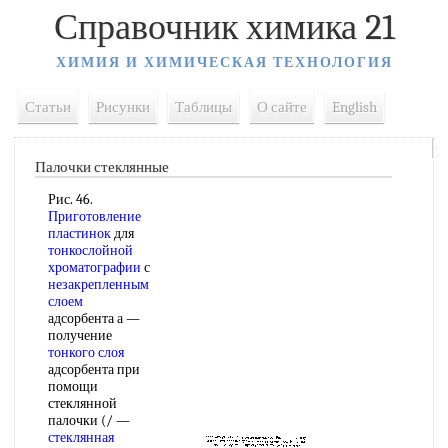
Справочник химика 21
ХИМИЯ И ХИМИЧЕСКАЯ ТЕХНОЛОГИЯ
Статьи
Рисунки
Таблицы
О сайте
English
Палочки стеклянные
Рис. 46.
Приготовление
пластинок
для
тонкослойной
хроматографии
с
незакрепленным
слоем
адсорбента а —
получение
тонкого слоя
адсорбента при
помощи
стеклянной
палочки (/ —
стеклянная