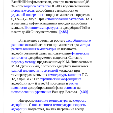
БашНИПИнефть показали, что при нагнетании 0,05
%-ного
водного раствора
ОП-10 в водонасыщенные
пористые среды
адсорбция в зависимости от
удельной поверхности
пород изменяется в пределах
0,009—1,25 мг/г. При
использовании растворов
ПАВ
в реальных нефтенасыщенных породах адсорбция
меньше.
Влияние температуры
на адсорбцию ПАВ в
пласте до 80 С несущественно.
[c.85]
В настоящее время при расчете
адсорбционного
равновесия
наиболее часто применяются два
метода
расчета
влияния температуры
на плотность
адсорбированной фазы, использующие
физические
константы
адсорбируемого вещества. Согласно
первому методу
, предложенному К. М. Николаевым и
М. М. Дубининым, плотность адсорбата полагается
равной
плотности нормальной
жидкости при
температурах, меньших
температуры кипения
Т С.
То, а при Го 7" Гкр
термический коэффициент
адсорбции ао = й п ао/й1 постоянен и
расчет
плотности
адсорбированной фазы
основан
на
использовании уравнения
Ван-дер-Ваальса
[c.30]
Интересно
влияние температуры
на
скорость
адсорбции
. С
повышением температуры
скорость
адсорбции
возрастает, так как нагревание всегда