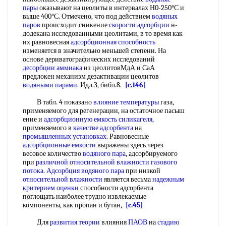
пары
оказывают на цеолиты в интервалах Н0-250°С и
выше 400°С. Отмечено, что под действием
водяных
паров
происходит сникение
скорости адсорбции
н-
додекана исследованными цеолитами, в то время как
их равновесная
адсорбционная способность
изменяется в значительно меньшей степени. На
основе дериватографических исследований
десорбции аммиака
из цеолитовМдА и СаА
предлокен механизм дезактивации цеолитов
водяными парами
. Идл.З, библ.8.
[c.146]
В табл. 4 показано
влияние температуры
газа,
применяемого для регенерации, на остаточное пасыш
ение и
адсорбционную емкость силикагеля
,
применяемого в
качестве адсорбента
на
промышленных установках
. Равновесные
адсорбционные емкости
выражены здесь через
весовое количество
водяного пара
, адсорбируемого
при
различной
относительной влажности
газового
потока
.
Адсорбция водяного пара
при низкой
относительной влажности
является весьма
надежным
критерием оценки
способности адсорбента
поглощать наиболее трудно извлекаемые
компоненты, как пропан и бутан,
[c.45]
Для
развития теории
влияния
ПАОВ
на
стадию