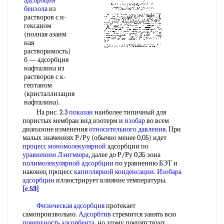
адсорбция
бензола
из
растворов с н-
гексаном
(полная аэаим
ная
растворимость)
б — адсорбция
нафталина из
растворов с к-
гептаном
(кристаллизация
нафталина).
На рис. 2.3
показан
наиболее типичный для
пористых мембран вид изотерм и
изобар
во всем
диапазоне изменения
относительного давления
. При
малых значениях Р/Ру (обычно менее 0,05) идет
процесс мономолекулярной
адсорбции по
уравнению Лэнгмюра
, далее до Р/Ру 0,35 зона
полимолекулярной адсорбции
по уравнению БЭТ и
наконец процесс
капиллярной конденсации
.
Изобара
адсорбции
иллюстрирует влияние температуры.
[c.53]
Физическая адсорбция
протекает
самопроизвольно.
Адсорбтив
стремится занять всю
поверхность адсорбента
, но этому препятствует