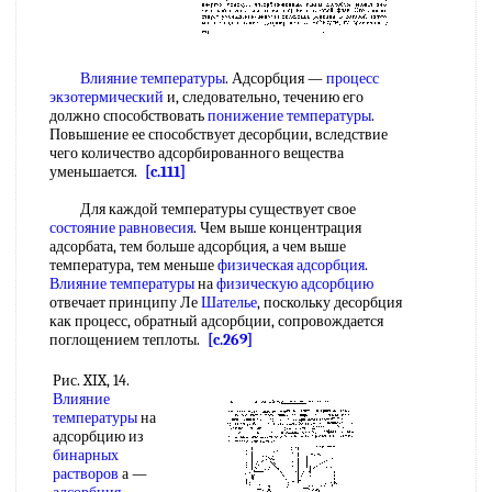
Влияние температуры
. Адсорбция —
процесс
экзотермический
и, следовательно, течению его
должно способствовать
понижение температуры
.
Повышение ее способствует десорбции, вследствие
чего количество адсорбированного вещества
уменьшается.
[c.111]
Для каждой температуры существует свое
состояние равновесия
. Чем выше концентрация
адсорбата, тем больше адсорбция, а чем выше
температура, тем меньше
физическая адсорбция
.
Влияние температуры
на
физическую адсорбцию
отвечает принципу Ле
Шателье
, поскольку десорбция
как процесс, обратный адсорбции, сопровождается
поглощением теплоты.
[c.269]
Рис. XIX, 14.
Влияние
температуры
на
адсорбцию из
бинарных
растворов
а —