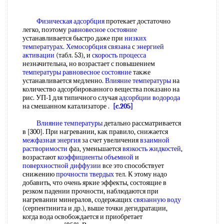
Физическая адсорбция
протекает достаточно
легко, поэтому
равновесное состояние
устанавливается быстро даже при
низких
температурах
.
Хемосорбция связана
с
энергией
активации
(табл. 53), и
скорость процесса
незначительна, но возрастает с повышением
температуры равновесное состояние
также
устанавливается медленно.
Влияние температуры
на
количество адсорбированного вещества показано на
рис. УП-1 для типичного случая
адсорбции водорода
на смешанном катализаторе .
[c.205]
Влияние температуры
детально рассматривается
в [300]. При нагревании, как правило, снижается
межфазная энергия
за счет увеличения
взаимной
растворимости
фаз, уменьшается
вязкость жидкостей
,
возрастают
коэффициенты объемной
и
поверхностной диффузии
все это способствует
снижению
прочности твердых
тел. К этому надо
добавить, что очень яркие эффекты, состоящие в
резком падении прочности, наблюдаются при
нагревании минералов, содержащих
связанную воду
(серпентинита и др.), выше точки дегидратации,
когда вода освобождается и приобретает