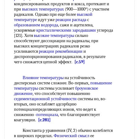
конденсированных продуктов и кокса, протекают и
при
высоких температурах
(900—1000°) с участием
радикалов. Однако при еще более
высокой
температуре
идут уже
реакции распада
с
образованием водорода
, сажи и ацетилена,
ускоряемые
кристаллическими зародышами
углерода
[121]. Хотя
высокие температуры
сильно
способствуют диссоциации на радикалы, при
высоких концентрациях радикалов резко
усиливаются
реакции рекомбинации
и
диспропорционирования радикалов, в результате
чего снижается цепной эффект.
[c.59]
Влияние температуры
на устойчивость
дисперсных систем сложнее. Во-первых,
повышение
температуры
системы усиливает
броуновское
движение
, что способствует повышению
седиментационной устойчивости
системы но, во-
вторых, оно ослабляет адсорбцию
потенциалопределяющих ионов, что ведет к
снижению -
потенциала
, что благоприятствует
коагуляции.
[c.281]
Константа р уравнения (IV, 2) обычно колеблется
в широких пределах.
Физический смысл
ее