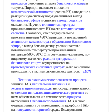
продуктов
окисления, а также
бензилового эфира
и
толуола. Пиридин вызывает снижение
каталитической активности
цеолита HY, а введение в
реакционную систему воды увеличивает выход
бензилового эфира
и снижает
выход продуктов
окисления. Изучено
влияние температуры
прокаливания цеолита HY на его
каталитические
свойства
. Оказалось, что предварительное
прокаливание при 450°С приводит к повышенной
активности катализатора
в
образовании бензилового
эфира
, а выход бензальдегида увеличивается с
повьпцением температуры прокаливания в
интервале 500-550°С. Эти результаты указывают, по-
видимому, на то, что
реакция дегидратации
бензилового спирта
осуществляется на
бренстедовских кислотных центрах
, а его окисление
происходит с участием льюисовских центров.
[c.107]
Технико-экономические показатели процесса
закачки ПАВ,
капитальные вложения
и
эксплуатационные расходы
непосредственно зависят
от
степени использования
химического реагента
во
всем объеме пласта и в течение всего
процесса
вытеснения.
Степень использования
ПАВ, в свою
очередь, зависит от интенсивности адсорбции ПАВ
на
поверхности пористой
среды. Исследования