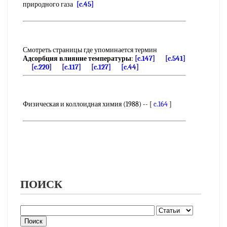
природного газа
[c.45]
Смотреть страницы где упоминается термин
Адсорбция влияние температуры
:
[c.147]
[c.541]
[c.220]
[c.117]
[c.127]
[c.44]
Физическая и коллоидная химия (1988) -- [
c.164
]
ПОИСК