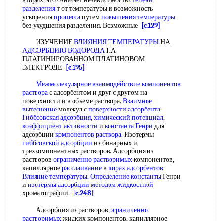
вторых, это означает независимость
степени
разделения
т от температуры и возможность
ускорения
процесса
путем
повышения температуры
без ухудшения разделения. Возможные
[c.129]
ИЗУЧЕНИЕ
ВЛИЯНИЯ ТЕМПЕРАТУРЫ
НА
АДСОРБЦИЮ ВОДОРОДА
НА
ПЛАТИНИРОВАННОМ ПЛАТИНОВОМ
ЭЛЕКТРОДЕ
[c.195]
Межмолекулярное взаимодействие
компонентов
раствора
с адсорбентом и друг с другом на
поверхности и в объеме раствора.
Взаимное
вытеснение
молекул с
поверхности адсорбента
.
Гиббсовская адсорбция
,
химический потенциал
,
коэффициент активности
и
константа Генри
для
адсорбции
компонентов раствора
. Изотермы
гиббсовской адсорбции
из бинарных и
трехкомпонентных растворов. Адсорбция из
растворов
ограниченно растворимых
компонентов,
капиллярное
расслаивание
в
порах адсорбентов
.
Влияние температуры
.
Определение константы
Генри
и
изотермы адсорбции
методом жидкостной
хроматографии.
[c.248]
Адсорбция из растворов
ограниченно
растворимых
жидких компонентов, капиллярное