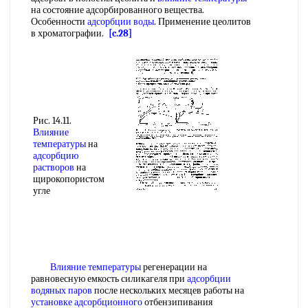
на состояние адсорбированного вещества.
Особенности
адсорбции воды
. Применение цеолитов
в хроматографии.
[c.28]
Рис. 14.11.
Влияние
температуры
на
адсорбцию
растворов
на
щирокопористом
угле
Влияние температуры
регенерации на
равновесную емкость силикагеля при
адсорбции
водяных паров
после нескольких месяцев работы на
установке адсорбционного
отбензипивания