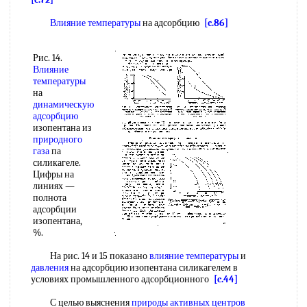
Влияние температуры
на адсорбцию
[c.86]
Рис. 14.
Влияние
температуры
на
динамическую
адсорбцию
изопентана из
природного
газа
па
силикагеле.
Цифры на
линиях —
полнота
адсорбции
изопентана,
%.
На рис. 14 и 15 показано
влияние температуры
и
давления
на адсорбцию изопентана силикагелем в
условиях промышленного адсорбционного
[c.44]
С целью выяснения
природы активных центров