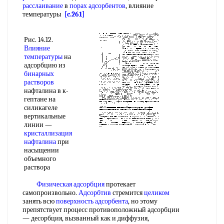
расслаивание
в
порах адсорбентов
, влияние
температуры
[c.261]
Рис. 14.12.
Влияние
температуры
на
адсорбцию из
бинарных
растворов
нафталина в к-
гептане на
силикагеле
вертикальные
линии —
кристаллизация
нафталина
при
насыщении
объемного
раствора
Физическая адсорбция
протекает
самопроизвольно.
Адсорбтив
стремится
целиком
занять всю
поверхность адсорбента
, но этому
препятствует процесс противоположный адсорбции
— десорбция, вызванный как и диффузия,