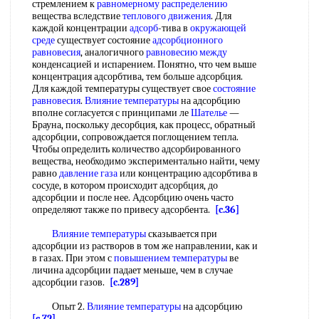
стремлением к
равномерному распределению
вещества вследствие
теплового движения
. Для
каждой концентрации
адсорб
-тива в
окружающей
среде
существует состояние
адсорбционного
равновесия
, аналогичного
равновесию между
конденсацией и испарением. Понятно, что чем выше
концентрация адсорбтива, тем больше адсорбция.
Для каждой температуры существует свое
состояние
равновесия
.
Влияние температуры
на адсорбцию
вполне согласуется с принципами ле
Шателье
—
Брауна, поскольку десорбция, как процесс, обратный
адсорбции, сопровождается поглощением тепла.
Чтобы определить количество адсорбированного
вещества, необходимо экспериментально найти, чему
равно
давление газа
или концентрацию адсорбтива в
сосуде, в котором происходит адсорбция, до
адсорбции и после нее. Адсорбцию очень часто
определяют также по привесу адсорбента.
[c.36]
Влияние температуры
сказывается при
адсорбции из растворов в том же направлении, как и
в газах. При этом с
повышением температуры
ве
личина адсорбции падает меньше, чем в случае
адсорбции газов.
[c.289]
Опыт 2.
Влияние температуры
на адсорбцию
[c.72]