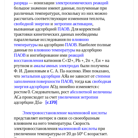
разряда
— ионизации
электрохимических реакций
большое значение имеют данные, полученные при
различных температурах, поскольку из них можно
рассчитать соответствующие изменения теплоты,
свободной энергии
и
энтропии активации
,
вызванные адсорбцией
ПАОВ
. Для корректной
трактовки кинетических данных необходимы
параллельные исследования по
влиянию
температуры
на адсорбцию
ПАОВ
. Наиболее полные
данные по
влиянию температуры
на адсорбцию
ПАОВ
и ингибирование ими
реакций
восстановления
катионов С<12+, РЬ +, 2п +, Еи + на
ртутном и
амальгамных электродах
были получены
Ф. И. Даниловым и С. А. Па-насенко. Ими показано,
что
энтальпия адсорбции
АЯа не зависит от
степени
заполнения поверхности
ПАОВ
, тогда как
свободная
энергия адсорбции
АОд линейно изменяется с
ростом 0. Следовательно, рост
абсолютной величины
АСа происходит за счет
увеличения энтропии
адсорбции Д5а-
[c.170]
Электровосстановление
малеиновой кислоты
представляет интерес в связи со своеобразным
влиянием на него температуры. Скорость
электровосстановления
малеиновой кислоты
при
увеличении температуры от 20 до 50° С возрастает.