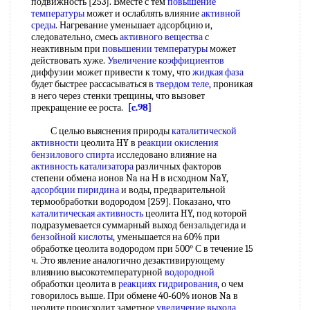
подвижность [253]. Вместе с тем
повышение
температуры
может и ослаблять влияние
активной
среды
. Нагревание уменьшает адсорбцию и,
следовательно, смесь
активного вещества
с
неактивным при
повышении температуры
может
действовать хуже.
Увеличение коэффициентов
диффузии может привести к тому, что
жидкая фаза
будет быстрее рассасываться в
твердом теле
, проникая
в него через стенки трещины, что вызовет
прекращение ее роста.
[c.98]
С целью выяснения природы
каталитической
активности
цеолита HY в
реакции окисления
бензилового спирта
исследовано влияние на
активность катализатора
различных факторов
степени обмена ионов Na на Н в исходном NaY,
адсорбции пиридина
и воды, предварительной
термообработки водородом [259]. Показано, что
каталитическая активность
цеолита HY, под которой
подразумевается суммарный выход бензальдегида и
бензойной кислоты
, уменьшается на 60% при
обработке цеолита водородом при 500° С в течение 15
ч. Это явление аналогично дезактивирующему
влиянию высокотемпературной
водородной
обработки цеолита в
реакциях гидрирования
, о чем
говорилось выше. При обмене 40-60% ионов Na в
цеолите происходит заметное
увеличение выхода