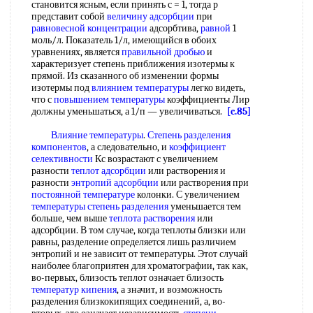
становится ясным, если принять с = 1, тогда р
представит собой
величину адсорбции
при
равновесной концентрации
адсорбтива,
равной
1
моль/л. Показатель 1/л, имеющийся в обоих
уравнениях, является
правильной дробью
и
характеризует степень приближения изотермы к
прямой. Из сказанного об изменении формы
изотермы под
влиянием температуры
легко видеть,
что с
повышением температуры
коэффициенты Лир
должны уменьшаться, а 1/п — увеличиваться.
[c.85]
Влияние температуры
.
Степень разделения
компонентов
, а следовательно, и
коэффициент
селективности
Кс возрастают с увеличением
разности
теплот адсорбции
или растворения и
разности
энтропий адсорбции
или растворения при
постоянной температуре
колонки. С увеличением
температуры степень разделения
уменьшается тем
больше, чем выше
теплота растворения
или
адсорбции. В том случае, когда теплоты близки или
равны, разделение определяется лишь различием
энтропий и не зависит от температуры. Этот случай
наиболее благоприятен для хроматографии, так как,
во-первых, близость теплот означает близость
температур кипения
, а значит, и возможность
разделения близкокипящих соединений, а, во-