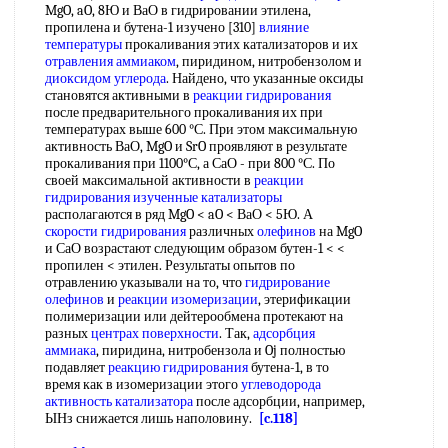
MgO, aO, 8Ю и ВаО в гидрировании этилена,
пропилена и бутена-1 изучено [310]
влияние
температуры
прокаливания этих катализаторов и их
отравления аммиаком
, пиридином, нитробензолом и
диоксидом углерода
. Найдено, что указанные оксиды
становятся активными в
реакции гидрирования
после предварительного прокаливания их при
температурах выше 600 °С. При этом максимальную
активность ВаО, MgO и SrO проявляют в результате
прокаливания при 1100°С, а СаО - при 800 °С. По
своей максимальной активности в
реакции
гидрирования
изученные катализаторы
располагаются в ряд MgO < aO < ВаО < 5Ю. А
скорости гидрирования
различных
олефинов
на MgO
и СаО возрастают следующим образом бутен-1 < <
пропилен < этилен. Результаты опытов по
отравлению указывали на то, что
гидрирование
олефинов
и
реакции изомеризации
, этерификации
полимеризации или дейтерообмена протекают на
разных
центрах поверхности
. Так,
адсорбция
аммиака
, пиридина, нитробензола и Oj полностью
подавляет
реакцию гидрирования
бутена-1, в то
время как в изомеризации этого
углеводорода
активность катализатора
после адсорбции, например,
ЫНз снижается лишь наполовину.
[c.118]