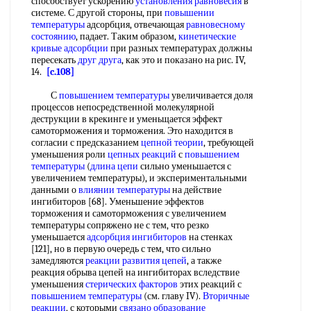
способствует ускорению
установления равновесия
в
системе. С другой стороны, при
повышении
температуры
адсорбция, отвечающая
равновесному
состоянию
, падает. Таким образом,
кинетические
кривые адсорбции
при разных температурах должны
пересекать
друг друга
, как это и показано на рис. IV,
14.
[c.108]
С
повышением температуры
увеличивается доля
процессов непосредственной молекулярной
деструкции в крекинге и уменьщается эффект
самоторможения и торможения. Это находится в
согласии с предсказанием
цепной теории
, требующей
уменьшения роли
цепных реакций
с
повышением
температуры
(
длина цепи
сильно уменьшается с
увеличением температуры), и экспериментальными
данными о
влиянии температуры
на действие
ингибиторов [68]. Уменьшение эффектов
торможения и самоторможения с увеличением
температуры сопряжено не с тем, что резко
уменьшается
адсорбция ингибиторов
на стенках
[121], но в первую очередь с тем, что сильно
замедляются
реакции развития цепей
, а также
реакция обрыва цепей на ингибиторах вследствие
уменьшения
стерических факторов
этих реакций с
повышением температуры
(см. главу IV).
Вторичные
реакции
, с которыми
связано образование