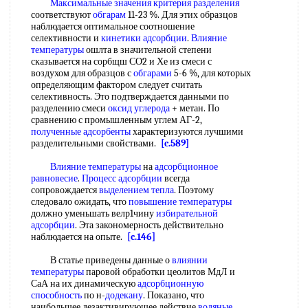
Максимальные значения
критерия разделения
соответствуют
обгарам
11-23 %. Для этих образцов
наблюдается оптимальное соотношение
селективности и
кинетики адсорбции
.
Влияние
температуры
ошлта в значительной степени
сказывается на сорбщш СО2 и Хе из смеси с
воздухом для образцов с
обгарами
5-6 %, для которых
определяющим фактором следует считать
селективность. Это подтверждается данными по
разделению смеси
оксид углерода
+ метан. По
сравнению с промышленным углем АГ-2,
полученные адсорбенты
характеризуются лучшими
разделительными свойствами.
[c.589]
Влияние температуры
на
адсорбционное
равновесие
.
Процесс адсорбции
всегда
сопровождается
выделением тепла
. Поэтому
следовало ожидать, что
повышение температуры
должно уменьшать велр1чину
избирательной
адсорбции
. Эта закономерность действительно
наблюдается на опыте.
[c.146]
В статье приведены данные о
влиянии
температуры
паровой обработки цеолитов МдЛ и
СаА на их динамическую
адсорбционную
способность
по н-
додекану
. Показано, что
наибольшее дезактивирующее действие
водяные