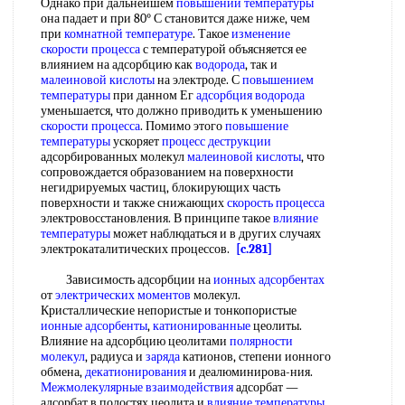
Однако при дальнейшем
повышении температуры
она падает и при 80° С становится даже ниже, чем
при
комнатной температуре
. Такое
изменение
скорости
процесса
с температурой объясняется ее
влиянием на адсорбцию как
водорода
, так и
малеиновой кислоты
на электроде. С
повышением
температуры
при данном Ег
адсорбция водорода
уменьшается, что должно приводить к уменьшению
скорости процесса
. Помимо этого
повышение
температуры
ускоряет
процесс деструкции
адсорбированных молекул
малеиновой кислоты
, что
сопровождается образованием на поверхности
негидрируемых частиц, блокирующих часть
поверхности и также снижающих
скорость процесса
электровосстановления. В принципе такое
влияние
температуры
может наблюдаться и в других случаях
электрокаталитических процессов.
[c.281]
Зависимость адсорбции на
ионных адсорбентах
от
электрических моментов
молекул.
Кристаллические непористые и тонкопористые
ионные адсорбенты
,
катионированные
цеолиты.
Влияние на адсорбцию цеолитами
полярности
молекул
, радиуса и
заряда
катионов, степени ионного
обмена,
декатионирования
и деалюминирова-ния.
Межмолекулярные взаимодействия
адсорбат —
адсорбат в полостях цеолита и
влияние температуры