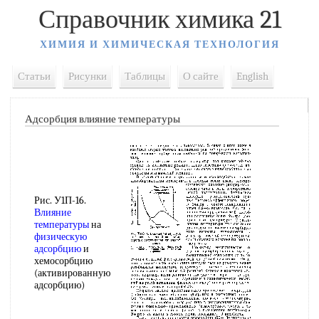
Справочник химика 21
ХИМИЯ И ХИМИЧЕСКАЯ ТЕХНОЛОГИЯ
Статьи
Рисунки
Таблицы
О сайте
English
Адсорбция влияние температуры
Рис. У1П-16.
Влияние
температуры
на
физическую
адсорбцию
и
хемосорбцию
(активированную
адсорбцию)