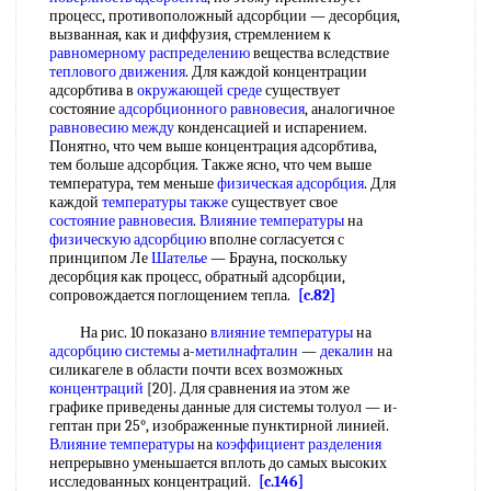
процесс, противоположный адсорбции — десорбция,
вызванная, как и диффузия, стремлением к
равномерному распределению
вещества вследствие
теплового движения
. Для каждой концентрации
адсорбтива в
окружающей среде
существует
состояние
адсорбционного равновесия
, аналогичное
равновесию между
конденсацией и испарением.
Понятно, что чем выше концентрация адсорбтива,
тем больше адсорбция. Также ясно, что чем выше
температура, тем меньше
физическая адсорбция
. Для
каждой
температуры также
существует свое
состояние равновесия
.
Влияние температуры
на
физическую адсорбцию
вполне согласуется с
принципом Ле
Шателье
— Брауна, поскольку
десорбция как процесс, обратный адсорбции,
сопровождается поглощением тепла.
[c.82]
На рис. 10 показано
влияние температуры
на
адсорбцию системы
а-
метилнафталин
—
декалин
на
силикагеле в области почти всех возможных
концентраций
[20]. Для сравнения иа этом же
графике приведены данные для системы толуол — и-
гептан при 25°, изображенные пунктирной линией.
Влияние температуры
на
коэффициент разделения
непрерывно уменьшается вплоть до самых высоких
исследованных концентраций.
[c.146]