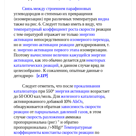
Связь между
строением парафиновых
углеводородов и степенью их превращения
(изомеризации) при различных температурах
видна
также на рис. 6. Следует только иметь в виду, что
температурный коэффициент
роста скорости
реакции
с тем-пературой отражает не только
энергию
активации
непосредственного
изомерного перехода
,
но и
энергию активации реакции
дегидрирования, т.
е.
энергию активации
первого этапа
изомеризации.
Поэтому
вычисление величин
кажущейся энергии
активации
, как это обычно делается для
некоторых
каталитических реакций
, в данном случае вряд ли
целесообразно . К сожалению, опытные данные о
дегидриро-
[c.119]
Следует отметить, что после
прокаливания
катализатора
при 550°
энергия активации
возрастает
до 50 ООО кал/моль. Для
железного катализатора
,
активированного добавкой 10%
АЬОз
,
обнаруживается обратная
зависимость скорости
реакции
от
парциальных давлений газов
, в этом
случае
скорость разложения
аммиака
пропорциональна (рнг) " и обратно
пропорциональна />NHg)°
Температурные
коэффициенты константы скорости реакции
по