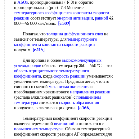
и
АЬОз
, пропорциональна ( N 3) и обратно
пропорциональна (рнг) -ИЗ Менение
температурного коэффициента константы скорости
реакции
соответствует
энергии активации
,
равной
42
000—45 000 кал/моль.
[c.509]
Полагая, что
толщина диффузионного слоя
не
зависит от температуры, для
температурного
коэффициента константы скорости реакции
получим
[c.114]
Для пропана и более
высокомолекулярных
углеводородов
область температур 350—450 °С—это
область отрицательного температурного
коэффициента
, когда
скорость реакции
уменьшается с
увеличением температуры. Предполагается, что это
связано со сменой
механизма окисления
и
преобладанием крекингового
направления реакции
(распада алкильных радикалов) с
повышением
температуры
снижается
скорость образования
продуктов, разветвляющих цепи.
[c.166]
Температурный коэффициент скорости реакции
является переменной
величиной
и понижается с
повышением температуры
. Обычно температурный
коэффициент скорости реакции АГ определяется для