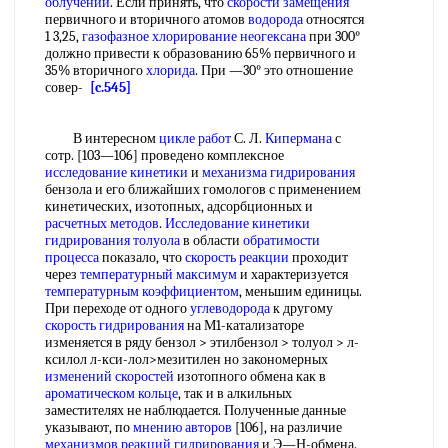
облучении
. Если принять, что
скорости замещения
первичного и вторичного атомов
водорода
относятся
1 3,25,
газофазное хлорирование
неогексана
при 300°
должно привести к образованию 65% первичного и
35% вторичного
хлорида
. При —30° это отношение
совер-
[c.545]
В интересном
цикле работ
С. Л.
Кипермана
с
сотр. [103—106] проведено комплексное
исследование кинетики
и
механизма гидрирования
бензола и его ближайших гомологов с применением
кинетических, изотопных, адсорбционных и
расчетных методов
.
Исследование кинетики
гидрирования толуола
в области
обратимости
процесса
показало, что
скорость реакции
проходит
через
температурный максимум
и характеризуется
температурным коэффициентом
, меньшим единицы.
При переходе от одного
углеводорода
к другому
скорость гидрирования
на М1-катализаторе
изменяется в ряду бензол > этилбензол > толуол > л-
ксилол л-кси-лол>мезитилен но закономерных
изменений скоростей
изотопного обмена как в
ароматическом кольце
, так и в алкильных
заместителях не наблюдается. Полученные данные
указывают, по
мнению авторов
[106], на различие
механизмов реакций гидрирования
и Э—Н-обмена.