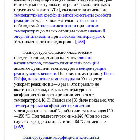
и низкотемпературных измерений, выполненных в
струевых условиях [70в], указывает на изменение
температурных коэффициентов константы скорости
реакции
от малых положительных
значений
наблюдаемой
энергии активации
при
низких
температурах
до малых отрицательных
значений
энергий активации
при
высоких температурах
).
Установлено, что порядок реак-
[c.53]
Температура. Согласно классическим
представлениям, если исключить
влияние
катализаторов
,
скорость химических реакций
является функцией температуры и
концентрации
реагирующих веществ
. По известному правилу
Вант-
Гоффа
,
повышение температуры
на 10 градусов
ускоряет реакцию в 2—3 раза. Это правило не
является строгим, так как температурный
коэффициент скорости реакции меняется с
температурой. К. И. Ивановым [35 было показано, что
температурный коэффициент окисления
углеводородов, равный 2, наблюдается только для 140
—150 °С. При температурах ниже 140 °С он во всех
случаях гораздо больше, а выше 150°С он меньше.
[c.69]
Температурный коэффициент константы