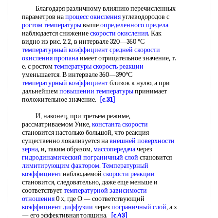
Благодаря различному влиянию перечисленных
параметров на
процесс окисления
углеводородов с
ростом температуры
выше
определенного предела
наблюдается снижение
скорости окисления
. Как
видно из рис. 2.2, в интервале 320—360 °С
температурный коэффициент
средней скорости
окисления пропана
имеет отрицательное значение, т.
е. с ростом
температуры скорость реакции
уменьшается. В интервале 360—390°С
температурный коэффициент
близок к нулю, а при
дальнейшем
повышении температуры
принимает
положительное значение.
[c.31]
И, наконец, при третьем режиме,
рассматриваемом Уике,
константа скорости
становится настолько большой, что реакция
существенно локализуется на
внешней поверхности
зерна
, и, таким образом,
массопередача
через
гидродинамический пограничный слой
становится
лимитирующим фактором
.
Температурный
коэффициент
наблюдаемой
скорости реакции
становится, следовательно, даже еще меньше и
соответствует
температурной зависимости
отношения
0 х, где О — соответствующий
коэффициент диффузии
через
пограничный слой
, а х
— его эффективная толщина.
[c.43]