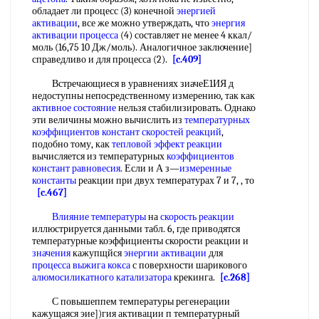
обладает ли процесс (3) конечной
энергией
активации
, все же можно утверждать, что
энергия
активации
процесса
(4) составляет не менее 4 ккал/
моль (16,75 10 Дж/моль). Аналогичное заключение]
справедливо и для процесса (2).
[c.409]
Встречающиеся в уравнениях зиачеЕ1ИЯ д
недоступны непосредственному измерению, так как
активное состояние
нельзя стабилизировать. Однако
эти величины можно вычислить из
температурных
коэффициентов констант скоростей реакций
,
подобно тому, как
тепловой эффект реакции
вычисляется из температурных
коэффициентов
констант равновесия
. Если и А з—
измеренные
константы
реакции при двух температурах 7 и 7, , то
[c.467]
Влияние температуры
на
скорость реакции
иллюстрируется данными табл. 6, где приводятся
температурные коэффициенты скорости реакции и
значения
кажупщйся
энергии активации
для
процесса
выжига кокса
с поверхности шарикового
алюмосиликатного катализатора
крекинга.
[c.268]
С повышеппем температуры регенерации
кажущаяся эие])гия активации п температурный