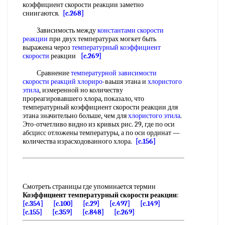
коэффициент скорости реакции заметно
сниигаются.
[c.268]
Зависимость между
константами скорости
реакции
при двух температурах могкет быть
выражена чероз
температурный коэффициент
скорости
реакции
[c.269]
Сравнение
температурной зависимости
скорости реакций
хлориро
-ваьшя этана и
хлористого
этила
, измеренной но количеству
прореагировавшего хлора, показало, что
температурный коэффициент скорости реакции для
этана значительно больше, чем для
хлористого этила
.
Это-отчетливо видно из кривых рис. 29, где по оси
абсцисс отложены температуры, а по оси ординат —
количества израсходованного хлора.
[c.156]
Смотреть страницы где упоминается термин
Коэффициент температурный скорости реакции
:
[c.354]
[c.100]
[c.29]
[c.497]
[c.149]
[c.155]
[c.359]
[c.848]
[c.269]