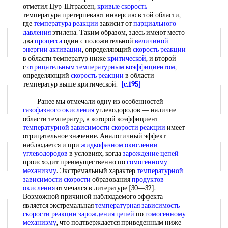
отметил Цур-Штрассен,
кривые скорость
—
температура претерпевают инверсию в той области,
где
температура реакции
зависит от
парциального
давления
этилена. Таким образом, здесь имеют место
два
процесса
один с положительной
величиной
энергии активации
, определяющий
скорость реакции
в области температур ниже
критической
, и второй —
с
отрицательным температурным коэффициентом
,
определяющий
скорость реакции
в области
температур выше критической.
[c.195]
Ранее мы отмечали одну из особенностей
газофазного окисления
углеводородов — наличие
области температур, в которой коэффициент
температурной зависимости скорости реакции
имеет
отрицательное значение. Аналогичный эффект
наблюдается и при
жидкофазном окислении
углеводородов
в условиях, когда
зарождение цепей
происходит преимущественно по
гомогенному
механизму
. Экстремальный характер
температурной
зависимости скорости
образования
продуктов
окисления
отмечался в литературе [30—32].
Возможной причиной наблюдаемого эффекта
является экстремальная
температурная зависимость
скорости
реакцин
зарождения цепей
по
гомогенному
механизму
, что подтверждается приведенным ниже