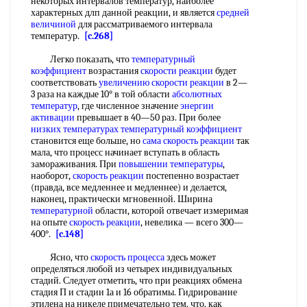
некоторых интервалов температур, наиболее
характерных длп данной реакции, и является
средней
величиной
для рассматриваемого интервала
температур.
[c.268]
Легко показать, что
температурный
коэффициент
возрастания
скорости реакции
будет
соответствовать
увеличению скорости реакции
в 2—
3 раза на каждые 10° в той области
абсолютных
температур
, где численное значение
энергии
активации
превышает в 40—50 раз. При более
низких температурах
температурный коэффициент
становится еще больше, но
сама
скорость реакции
так
мала, что процесс начинает вступать в область
замораживания. При
повышении температуры
,
наоборот,
скорость реакции
постепенно возрастает
(правда, все медленнее и медленнее) и делается,
наконец, практически мгновенной. Ширина
температурной
области, которой отвечает измеримая
на опыте
скорость реакции
, невелика — всего 300—
400°.
[c.148]
Ясно, что
скорость процесса
здесь может
определяться любой из четырех индивидуальных
стадий. Следует отметить, что при реакциях обмена
стадия П и стадии 1а и 16 обратимы. Гидрирование
этилена на никеле примечательно тем, что, как