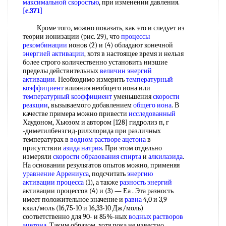
максимальной скоростью
, при изменении давления.
[c.371]
Кроме того, можно показать, как это и следует из
теории ионизации (рис. 29), что
процессы
рекомбинации
ионов (2) и (4) обладают конечной
энергией активации
, хотя в настоящее время и нельзя
более строго количественно установить низшие
пределы действительных
величин энергий
активации
. Необходимо измерить
температурный
коэффициент
влияния необщего иона или
температурный коэффициент
уменьшения
скорости
реакции
, вызываемого добавлением
общего иона
. В
качестве примера можно привести
исследованный
Хаудоном, Хьюзом и автором [128] гидролиз п, г
-диметилбензгид-рилхлорида при различных
температурах в
водном растворе ацетона
в
присутствии
азида натрия
. При этом отдельно
измеряли
скорости образования
спирта
и
алкилазида
.
На основании результатов опытов можно, применяя
уравнение Аррениуса
, подсчитать
энергию
активации
процесса
(1), а также
разность энергий
активации процессов (4) и (3) — Еа . Эта разность
имеет положительное значение и
равна
4,0 и 3,9
ккал/моль (16,75-10 и 16,33-10 Дж/моль)
соответственно для 90- и 85%-ных
водных растворов
ацетона
. Таким образом, хотя пока не известно,