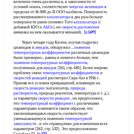
величине очень различны и, в зависимости от
условий опыта, соответствуют
энергии активации
в
пределах от 16 000 до 31 ООО кал1моль. Поверхность
рассматриваемого
катализатора
в два раза больше
поверхности ранее упомянз Того
катализатора
(с
добавкой К2О и
АЬОз
), но
скорость разложения
аммиака на нем оказывается меньшей,
[c.509]
Через четыре года Килпи, изучая гидролиз
цианидов и
амидов
, обнаружил ...
значения
температурных коэффициентов
различных цианидов
были примерно... равны и немного больше, чем
значения температурных коэффициентов
,
полученных для
амидов
[261, стр. 681]. Более широко
проблему связи
температурных коэффициентов
и
скоростей реакций
рассмотрел Скра-бал в 1916 г.
Приняв все условия превращений, влияющие на
скорость реакции
(катализатор,
природа
растворителя
, природа реагентов, температура и т. д.),
за параметры
скорости реакции
, он предположил,
что
температурный коэффициент
с различными
параметрами изменяется таким образом, что
увеличивающаяся скорость соответствует
уменьшающемуся значению
температурной
зависимости
, и это справедливо для изменения всех
параметров [262, стр. 532]. Это предположение
Скрабала 72
[c.72]