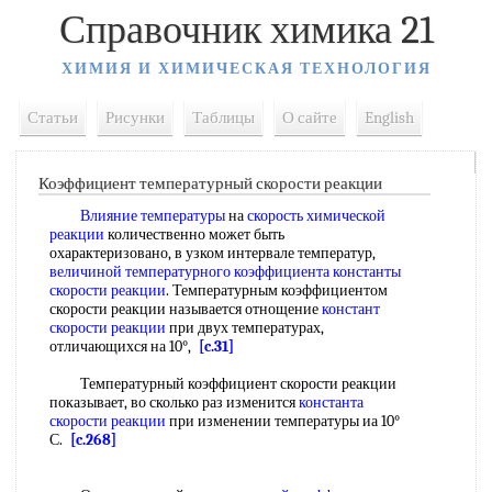
Справочник химика 21
ХИМИЯ И ХИМИЧЕСКАЯ ТЕХНОЛОГИЯ
Статьи
Рисунки
Таблицы
О сайте
English
Коэффициент температурный скорости реакции
Влияние температуры
на
скорость химической
реакции
количественно может быть
охарактеризовано, в узком интервале температур,
величиной
температурного коэффициента константы
скорости реакции
. Температурным коэффициентом
скорости реакции называется отнощение
констант
скорости реакции
при двух температурах,
отличающихся на 10°,
[c.31]
Температурный коэффициент скорости реакции
показывает, во сколько раз изменится
константа
скорости реакции
при изменении температуры иа 10°
С.
[c.268]