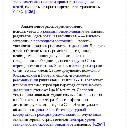
теоретическим анализом процесса
зарождения
цепей
, скорость которого определяется уравнением
(2.15).
[c.36]
Аналогичное рассмотрение обычно
используется для
реакции рекомбинации
метильных
радикалов. Здесь большая величина 6 = — избыток
энтропии в
переходном состоянии
— ведет к
увеличению характеристического
давления
. Для того
чтобы объяснить экспериментальные данные,
необходимо принять допуш ение о почти
совершенно свободном враш ении
групп
СНз в
переходном состоянии
. Учитывая
большую энергию
связи (85 ккал/моль ), такое допущение возможно.
Кистяковский
и
Робертс
нашли, что
скорость
рекомбинации
радикалов СНз при 165° С возрастает
приблизительно втрое при переходе от
суммарного
давления
ацетона от 1 до 10 мм рт. ст. Далее они
установили довольно удивительный факт — ацетон
приблизительно в 40 раз более эффективно
дезактивирует комплекс, чем СОг- Эти результаты
объясняют
отрицательный температурный
коэффициент
реакции рекомбинации
,
полученный
этими авторами, отрицательной
температурной
зависимостью скорости реакции
от давления.
[c.269]