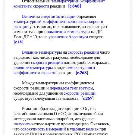
Относительный
температурный коэффициент
константы скорости
реакции
[c.848]
Величина энергии активации
определяет
температурный коэффициент константы скорости
реакции
у, т. е. число, показывающее, во сколько раз
изменится к при
повышении температуры
на ДГ.
Если ДГ = 10, то из
уравнения Аррениуса
следует
[c.14]
Влияние температуры
на
скорость реакции
часто
выражают как число градусом, необходимое для
удвоения
скорости реакции
однако удобнее выражать
влияние температуры
в виде
температурного
коэффициента скорости
реакции.
[c.268]
Между температурным коэффициентом
скорости реакции и
перепадом температуры
,
необходимым для удвоения
скорости реакции
,
существует следующая зависимость
[c.269]
Реакция, обратная диссоциации СОг, т. е.
рекомбинация атомов О с СО, лишь недавно была
исследована настолько подробно, что удалось
получить
четкую картину происходящего. Оказалось,
что
совокупность измерений
в
ударных волнах
при
высоких [70а] и промежуточных [706] температурах