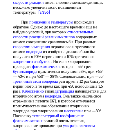
скорости реакции
имеет значение меньше единицы,
несколько увеличиваясь с повышением
температуры.
[c.356]
При
понижении температуры
происходит
обратное. Однако до настоящего времени еще не
найдено условий, при которых
относительные
скорости реакций
различных типов
водородных
атомов совершенно сравнялись бы. При равных
скоростях замещения
первичного и третичного
атомов
водорода
из изобутана должно было бы
получиться 90% первичного и 10% третичного
хлористого изобутила
. Но если хлорирование
проводить
фотохимически
, то при —55° грег-
бутилхлорида
практически получают 58%, при +65°
— 43% и при 450° — 28%. Следовательно, при —55°
третичный атом
водорода
реагирует в 12 раз быстрее
первичного, в то время как при 450 всего лишь в 3,5
раза.
Качественно
такая
деградация
наблюдается и для
вторичного атома
водорода
. Она также нашла свое
отражение в патенте [37], в котором отмечается
преимущественное образование вторичных
хлоридов при хлорировании
неогексана
при —30°.
Поскольку
температурный коэффициент
фотохимических
реакций очень невелик,
хлорирование проводят при
ультрафиолетовом