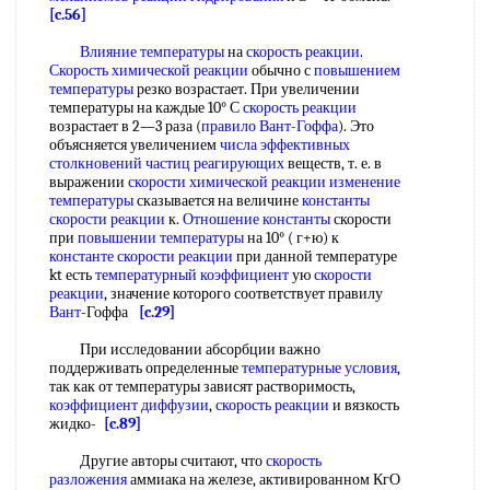
[c.56]
Влияние температуры
на
скорость реакции
.
Скорость химической реакции
обычно с
повышением
температуры
резко возрастает. При увеличении
температуры на каждые 10° С
скорость реакции
возрастает в 2—3 раза (
правило Вант-Гоффа
). Это
объясняется увеличением
числа эффективных
столкновений
частиц реагирующих
веществ, т. е. в
выражении
скорости химической реакции
изменение
температуры
сказывается на величине
константы
скорости реакции
к.
Отношение константы
скорости
при
повышении температуры
на 10° ( г+ю) к
константе скорости реакции
при данной температуре
kt есть
температурный коэффициент
ую
скорости
реакции
, значение которого соответствует правилу
Вант
-Гоффа
[c.29]
При исследовании абсорбции важно
поддерживать определенные
температурные условия
,
так как от температуры зависят растворимость,
коэффициент диффузии
,
скорость реакции
и вязкость
жидко-
[c.89]
Другие авторы считают, что
скорость
разложения
аммиака на железе, активированном КгО