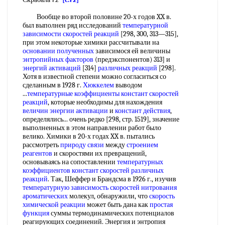
Вообще во второй половине 20-х годов XX в.
был выполнен ряд исследований
температурной
зависимости скоростей реакций
[298, 300, 313—315],
при этом некоторые химики рассчитывали на
основании полученных
зависимося ей величины
энтропийных факторов
(предэкспонентов) 313] и
энергий активаций
[314]
различных реакций
[298].
Хотя в известной степени можно согласиться со
сделанным в 1928 г.
Хюккелем
выводом
...
температурные коэффициенты констант скоростей
реакций
, которые необходимы для нахождения
величин энергии активации
и
констант действия
,
определялись... очень редко [298, стр. 1519], значение
выполненных в этом направлении работ было
велико. Химики в 20-х годах XX в. пытались
рассмотреть
природу связи
между
строением
реагентов
и скоростями их превращений,
основываясь на сопоставлении
температурных
коэффициентов
констант скоростей
различных
реакций
. Так, Шеффер и Брандсма в 1926 г., изучив
температурную зависимость скоростей
нитрования
ароматических
молекул, обнаружили, что
скорость
химической реакции
может быть дана как
простая
функция
суммы термодинамических потенциалов
реагирующих соединений. Энергия и энтропия