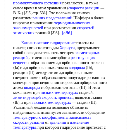
промежуточного состояния
появляются... в то же
самое время в этом уравнении (
скорости реакции
.—
В. К-) [315, стр. 534]. Это положение явилось
развитием
ранних представлений
Шеффера о более
широком привлечении
термодинамических
закономерностей
при рассмотрении
скоростей
химических
реакций [316].
[c.96]
Каталитическое гидрирование
этилена на
никеле, согласно взглядам
Хориути
, представляет
собой последовательность четырех
элементарных
реакций
, а именно хемосорбции
реагирующих
веществ
с образованием адсорбированного этилена
(1а) и адсорбированных атомов
водорода
(Ib),
реакции (II) между этими адсорбированными
соединениями с образованием полугидриро-ванных
молекул и присоединения второго адсорбированного
атома
водорода
с образованием этана (III). В этом
механизме при
низких температурах
стадией,
лимитирующей
скорость процесса
, является стадия
(Ib), а при
высоких температурах
— стадия (III).
Указанный механизм позволяет объяснить
найденные опытным путем зависимости обращение
температурного коэффициента
,
зависимость
скорости реакции
от
давления
и
изменение
температуры
, при которой гидрирование протекает с