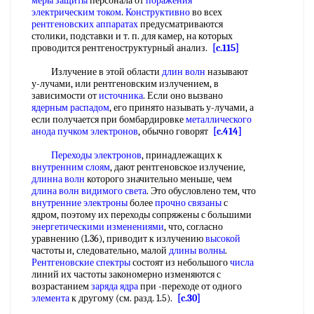
меры защиты
персонала от
поражения
электрическим током
.
Конструктивно
во всех
рентгеновских аппаратах
предусматриваются
столики, подставки и т. п. для камер, на которых
проводится рентгеноструктурный анализ.
[c.115]
Излучение в этой области
длин волн
называют
у-лучами, или рентгеновским излучением, в
зависимости от
источника
. Если оно вызвано
ядерным распадом
, его принято называть у-лучами, а
если получается при бомбардировке
металлического
анода
пучком электронов
, обычно говорят
[c.414]
Переходы электронов
, принадлежащих к
внутренним слоям
, дают рентгеновское излучение,
длинна волн
которого значительно меньше, чем
длина волн видимого света
. Это обусловлено тем, что
внутренние электроны
более
прочно связаны
с
ядром, поэтому их переходы сопряжены с большими
энергетическими изменениями
, что, согласно
уравнению (1.36), приводит к излучению
высокой
частоты и, следовательно, малой
длины волны
.
Рентгеновские спектры
состоят из небольшого
числа
линий их частоты закономерно изменяются с
возрастанием
заряда ядра
при -переходе от одного
элемента
к другому (см. разд. 1.5).
[c.30]