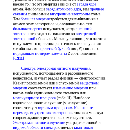
важно то, что эта энергия зависит от
заряда ядра
атома. Чем больше
заряд атомного ядра
, тем
прочнее
связаны
с ним самые
внутренние электроны
атома.
Тем
большая энергия
требуется для выбивания из
атомов этих электронов и, следовательно, тем
большая энергия
испускается, когда
внешний
электрон
переходит на вакансию во
внутренней
электронной
оболочке. Мозли установил, что частота
испускаемого при этом рентгеновского излучения
(ее обозначают
греческой буквой
ню , V) связана с
порядковым номером элемента
Z соотношением
[c.311]
Спектры электромагнитного излучения
,
испускаемого, поглощаемого и рассеиваемого
веществом, изучает раздел физики — спектроскопия.
Квант поглощаемой или испускаемой
веществом
энергии
соответствует
изменению энергии
при
каком-либо единичном акте атомного или
молекулярного процесса
(табл. 11). Наиболее
коротковолновое излучение (у-излучение)
соответствует
ядерным процессам
.
Квантовые
переходы
внутренних электронов
атомов и молекул
сопровождаются рентгеновским излучением.
Электромагнитное излучение
ультрафиолетовой и
видимой области спектра
отвечает
квантовым