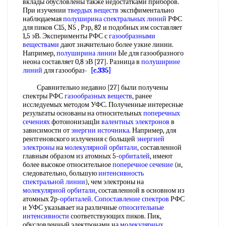
вклады обусловлены также недостатками приборов.
При изучении
твердых веществ
экспфиментально
наблюдаемая
полуширина спектральных линий
РФС
для пиков С15, N5 , Рзр, 82 и подобных им составляет
1,5 эВ. Эксперименты РФС с
газообразными
веществами
дают значительно более узкие линии.
Например,
полуширина линии
Ые для газообразного
неона составляет 0,8 эВ [27]. Разница в
полуширине
линий
для газообраз-
[c.335]
Сравнительно недавно [27] были получены
спектры РФС
газообразных веществ
, ранее
исследуемых методом УФС. Полученные интересные
результаты основаны на относительных
поперечных
сечениях
фотоионизащ1и
валентных электронов
в
зависимости от
энергии источника
. Например, для
рентгеновского излучения с больщей
энергией
электроны
на
молекулярной орбитали
, составленной
главным образом из атомных 5-
орбиталей
, имеют
более высокое относительное
поперечное сечение
(и,
следовательно, большую
интенсивность
спектральной линии
), чем электроны на
молекулярной орбитали
, составленной в основном из
атомных 2р-
орбиталей
.
Сопоставление спектров
РФС
и УФС указывает на различные
относительные
интенсивности
соответствующих пиков. Пик,
обусловленный электронами на
молекулярных