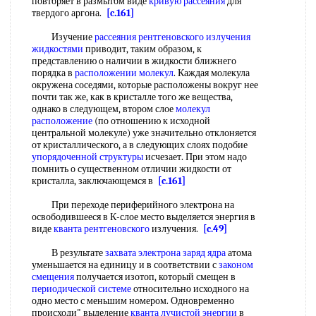
повторяет в размытом виде
кривую рассеяния
для
твердого аргона.
[c.161]
Изучение
рассеяния рентгеновского
излучения
жидкостями
приводит, таким образом, к
представлению о наличии в жидкости ближнего
порядка в
расположении молекул
. Каждая молекула
окружена соседями, которые расположены вокруг нее
почти так же, как в кристалле того же вещества,
однако в следующем, втором слое
молекул
расположение
(по отношению к исходной
центральной молекуле) уже значительно отклоняется
от кристаллического, а в следующих слоях подобие
упорядоченной структуры
исчезает. При этом надо
помнить о существенном отличии жидкости от
кристалла, заключающемся в
[c.161]
При переходе периферийного электрона на
освободившееся в К-слое место выделяется энергия в
виде
кванта рентгеновского
излучения.
[c.49]
В результате
захвата электрона
заряд ядра
атома
уменьшается на единицу и в соответствии с
законом
смещения
получается изотоп, который смещен в
периодической системе
относительно исходного на
одно место с меньшим номером. Одновременно
происходи" выделение
кванта лучистой энергии
в