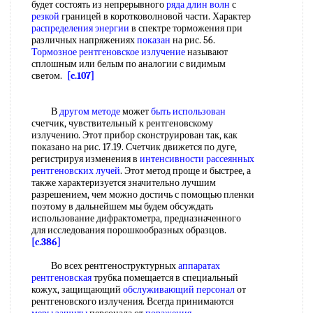
будет состоять из непрерывного
ряда
длин волн
с
резкой
границей в коротковолновой части. Характер
распределения энергии
в спектре торможения при
различных напряжениях
показан
на рис. 56.
Тормозное рентгеновское излучение
называют
сплошным или белым по аналогии с видимым
светом.
[c.107]
В
другом методе
может
быть использован
счетчик, чувствительный к рентгеновскому
излучению. Этот прибор сконструирован так, как
показано на рис. 17.19. Счетчик движется по дуге,
регистрируя изменения в
интенсивности рассеянных
рентгеновских лучей
. Этот метод проще и быстрее, а
также характеризуется значительно лучшим
разрешением, чем можно достичь с помощью пленки
поэтому в дальнейшем мы будем обсуждать
использование дифрактометра, предназначенного
для исследования порошкообразных образцов.
[c.386]
Во всех рентгеноструктурных
аппаратах
рентгеновская
трубка помещается в специальный
кожух, защищающий
обслуживающий персонал
от
рентгеновского излучения. Всегда принимаются