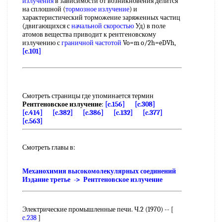
излучения
в зависимости от возникновения делится
на сплошной (
тормозное излучение
) и
характеристический торможение заряженных частиц
(двигающихся с
начальной скоростью
Уд) в поле
атомов вещества приводит к рентгеновскому
излучению с
граничной частотой
Vo=m o/2h=eDVh,
[c.101]
Смотреть страницы где упоминается термин
Рентгеновское излучение
:
[c.156]
[c.308]
[c.414]
[c.382]
[c.386]
[c.132]
[c.377]
[c.563]
Смотреть главы в:
Механохимия высокомолекулярных соединений
Издание третье -> Рентгеновское излучение
Электрические промышленные печи. Ч.2 (1970) -- [
c.238
]