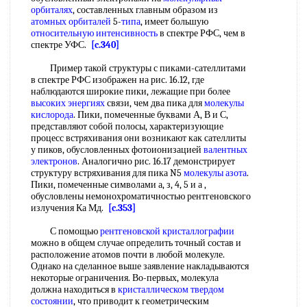
орбиталях
, составленных главным образом из
атомных орбиталей
5-
типа
, имеет большую
относительную интенсивность
в спектре РФС, чем в
спектре УФС.
[c.340]
Пример такой структуры с пиками-сателлитами
в спектре РФС изображен на рис. 16.12, где
наблюдаются широкие пики, лежащие при более
высоких энергиях
связи, чем два пика для
молекулы
кислорода
. Пики, помеченные буквами А, В и С,
представляют собой полосы, характеризующие
процесс встряхивания они возникают как сателлиты
у пиков, обусловленных фотоионизацией
валентных
электронов
. Аналогично рис. 16.17 демонстрирует
структуру встряхивания для пика N5
молекулы азота
.
Пики, помеченные символами а, з, 4, 5 и а ,
обусловлены немонохроматичностью рентгеновского
излучения Ка Мд.
[c.353]
С помощью
рентгеновской кристаллографии
можно в общем случае определить точный состав и
расположение атомов почти в любой молекуле.
Однако на сделанное выше заявление накладываются
некоторые ограничения. Во-первых, молекула
должна находиться в
кристаллическом твердом
состоянии
, что приводит к геометрическим