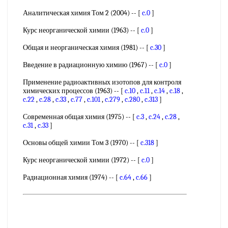
Аналитическая химия Том 2 (2004) -- [
c.0
]
Курс неорганической химии (1963) -- [
c.0
]
Общая и неорганическая химия (1981) -- [
c.30
]
Введение в радиационную химию (1967) -- [
c.0
]
Применение радиоактивных изотопов для контроля
химических процессов (1963) -- [
c.10
,
c.11
,
c.14
,
c.18
,
c.22
,
c.28
,
c.33
,
c.77
,
c.101
,
c.279
,
c.280
,
c.313
]
Современная общая химия (1975) -- [
c.3
,
c.24
,
c.28
,
c.31
,
c.33
]
Основы общей химии Том 3 (1970) -- [
c.318
]
Курс неорганической химии (1972) -- [
c.0
]
Радиационная химия (1974) -- [
c.64
,
c.66
]