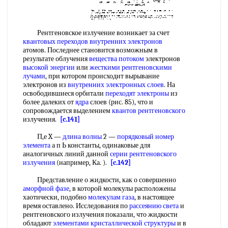
Рентгеновское излучение возникает за счет
квантовых переходов
внутренних электронов
атомов. Последнее становится возможным в
результате облучения
вещества потоком
электронов
высокой энергии
или
жесткими рентгеновскими
лучами
, при котором происходит вырывание
электронов из
внутренних электронных слоев
. На
освободившиеся орбитали
переходят электроны
из
более далеких от
ядра
слоев (рис. 85), что и
сопровождается выделением
квантов рентгеновского
излучения.
[c.141]
П,е X —
длина волны
2 —
порядковый номер
элемента
а п Ь константы, одинаковые для
аналогичных линий данной
серии рентгеновского
излучения
(например, Ка. ).
[c.142]
Представление о жидкости, как о совершенно
аморфной фазе
, в которой молекулы расположены
хаотически, подобно
молекулам газа
, в настоящее
время оставлено. Исследования по
рассеянию света
и
рентгеновского излучения показали, что жидкости
обладают
элементами кристаллической структуры
и в