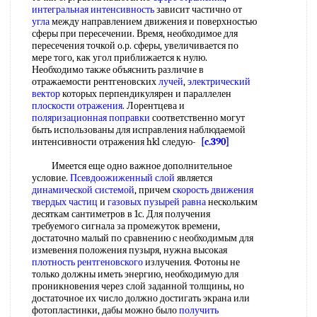
интегральная интенсивность
зависит частично от
угла
между направлением движения и поверхностью
сферы при пересечении. Время, необходимое для
пересечения точкой о.р. сферы, увеличивается по
мере того, как угол приближается к нулю.
Необходимо также объяснить различие в
отражаемости рентгеновских
лучей
,
электрический
вектор
которых перпендикулярен и параллелен
плоскости отражения
. Лорентцева и
поляризационная поправки
соответственно могут
быть использованы для исправления наблюдаемой
интенсивности отражения hkl следую-
[c.390]
Имеется еще одно важное дополнительное
условие.
Псевдоожиженный слой
является
динамической системой
, причем
скорость движения
твердых частиц
и
газовых пузырей
равна
нескольким
десяткам сантиметров в 1с. Для получения
требуемого сигнала за промежуток времени,
достаточно малый по сравнению с необходимым для
измевення положения пузыря, нужна высокая
плотность рентгеновского
излучения. Фотоны не
только должны иметь энергию, необходимую для
проникновения через слой заданной толщины, но
достаточное их число должно достигать экрана или
фотопластинки, дабы можно было
получить