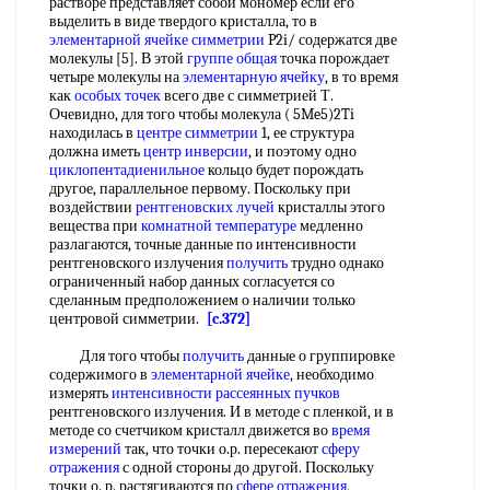
растворе представляет собой мономер если его
выделить в виде твердого кристалла, то в
элементарной ячейке симметрии
P2i/ содержатся две
молекулы [5]. В этой
группе общая
точка порождает
четыре молекулы на
элементарную ячейку
, в то время
как
особых точек
всего две с симметрией Т.
Очевидно, для того чтобы молекула ( 5Me5)2Ti
находилась в
центре симметрии
1, ее структура
должна иметь
центр инверсии
, и поэтому одно
циклопентадиенильное
кольцо будет порождать
другое, параллельное первому. Поскольку при
воздействии
рентгеновских лучей
кристаллы этого
вещества при
комнатной температуре
медленно
разлагаются, точные данные по интенсивности
рентгеновского излучения
получить
трудно однако
ограниченный набор данных согласуется со
сделанным предположением о наличии только
центровой симметрии.
[c.372]
Для того чтобы
получить
данные о группировке
содержимого в
элементарной ячейке
, необходимо
измерять
интенсивности рассеянных
пучков
рентгеновского излучения. И в методе с пленкой, и в
методе со счетчиком кристалл движется во
время
измерений
так, что точки о.р. пересекают
сферу
отражения
с одной стороны до другой. Поскольку
точки о. р. растягиваются по
сфере отражения
,