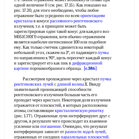
одной величине 0 (см. рис. 17.15). Как показано на
рис. 17.20, для этого необходимо, чтобы любое
отражение было усреднено по всем
ориентациям
кристалла
в конусе
рассеянного рентгеновского
излучения, т.е. в принципе может быть
зарегистрирован один такой конус для каждого воз-
М051СН0Г0 отражения, хотя обычно отражением
является наиболее интенсивное 100 или подобное
ему. Как только счетчик сдвинется на некоторый
небольшой угол, скажем на 3°, от падающего
пучка
по направлению к 90°, щель пересечет каждый конус
и зарегистрирует его как пик в
дифракционной
картине
порошкообразного образца.
[c.386]
Рассмотрим прохождение через кристалл
пучка
рентгеновских лучей
с
длиной волны
X. Ввиду
значительной проникающей способности
рентгеновского излучения большая часть его
проходит через кристалл. Некоторая доля излучения
отражается от плоскостей, в которых расположены
атомы, составляющие
кристаллическую решетку
(рис. 1.77). Отраженные лучи интерферируют друг с
другом, в результате чего происходит их взаимное
усиление или
погашение
. Очевидно, что результат
интерференции зависит от
разности хода
6
лучей
,
отраженных от соседних
параллельных плоскостей
.