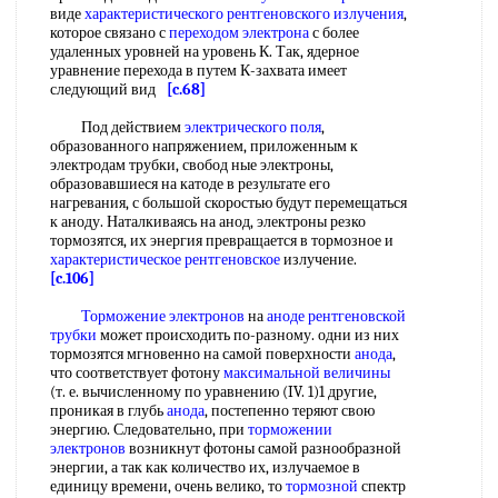
виде
характеристического рентгеновского излучения
,
которое связано с
переходом электрона
с более
удаленных уровней на уровень К. Так, ядерное
уравнение перехода в путем К-захвата имеет
следующий вид
[c.68]
Под действием
электрического поля
,
образованного напряжением, приложенным к
электродам трубки, свобод ные электроны,
образовавшиеся на катоде в результате его
нагревания, с большой скоростью будут перемещаться
к аноду. Наталкиваясь на анод, электроны резко
тормозятся, их энергия превращается в тормозное и
характеристическое рентгеновское
излучение.
[c.106]
Торможение электронов
на
аноде рентгеновской
трубки
может происходить по-разному. одни из них
тормозятся мгновенно на самой поверхности
анода
,
что соответствует фотону
максимальной величины
(т. е. вычисленному по уравнению (IV. 1)1 другие,
проникая в глубь
анода
, постепенно теряют свою
энергию. Следовательно, при
торможении
электронов
возникнут фотоны самой разнообразной
энергии, а так как количество их, излучаемое в
единицу времени, очень велико, то
тормозной
спектр