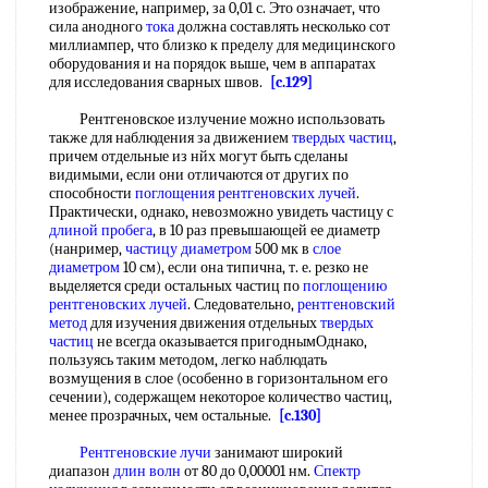
изображение, например, за 0,01 с. Это означает, что
сила анодного
тока
должна составлять несколько сот
миллиампер, что близко к пределу для медицинского
оборудования и на порядок выше, чем в аппаратах
для исследования сварных швов.
[c.129]
Рентгеновское излучение можно использовать
также для наблюдения за движением
твердых частиц
,
причем отдельные из нйх могут быть сделаны
видимыми, если они отличаются от других по
способности
поглощения рентгеновских лучей
.
Практически, однако, невозможно увидеть частицу с
длиной пробега
, в 10 раз превышающей ее диаметр
(нанример,
частицу диаметром
500 мк в
слое
диаметром
10 см), если она типична, т. е. резко не
выделяется среди остальных частиц по
поглощению
рентгеновских лучей
. Следовательно,
рентгеновский
метод
для изучения движения отдельных
твердых
частиц
не всегда оказывается пригоднымОднако,
пользуясь таким методом, легко наблюдать
возмущения в слое (особенно в горизонтальном его
сечении), содержащем некоторое количество частиц,
менее прозрачных, чем остальные.
[c.130]
Рентгеновские лучи
занимают широкий
диапазон
длин волн
от 80 до 0,00001 нм.
Спектр