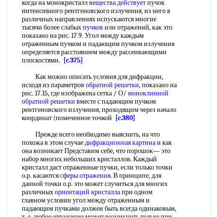
когда на монокристалл
вещества действует
пучок
интенсивного рентгеновского излучения, из него в
различных направлениях испускаются многие
тысячи более слабых
пучков
или отражений, как это
показано на рис. 17.9. Угол между каждым
отраженным пучком и падающим пучком излучения
определяется расстоянием между рассеивающими
плоскостями.
[c.375]
Как можно описать условия для дифракции,
исходя из параметров
обратной решетки
, показано на
рис. 17.15, где изображена сетка / О/
моноклинной
обратной решетки
вместе с падающим пучком
рентгеновского излучения, проходящим через начало
координат (помеченное точкой
[c.380]
Прежде всего необходимо выяснить, на что
похожа в этом случае
дифракционная картина
и как
она возникает Представим себе, что порошок— это
набор многих небольших кристаллов. Каждый
кристалл даст отраженные пучки, если только точки
о.р. касаются
сферы отражения
. В принципе, для
данной точки о.р. это может случиться для многих
различных
ориентаций кристалла
при одном
главном условии угол между отраженным и
падающим пучками должен быть всегда одинаковым,
т. е. любое отражение может возникнуть только при