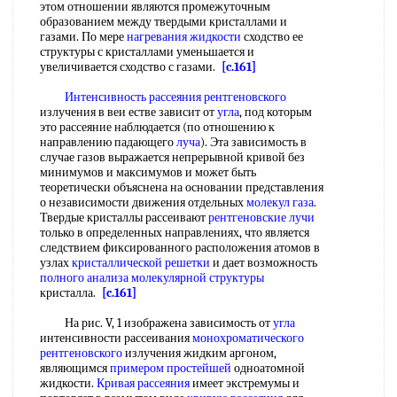
этом отношении являются промежуточным
образованием между твердыми кристаллами и
газами. По мере
нагревания жидкости
сходство ее
структуры с кристаллами уменьшается и
увеличивается сходство с газами.
[c.161]
Интенсивность рассеяния рентгеновского
излучения в веи естве зависит от
угла
, под которым
это рассеяние наблюдается (по отношению к
направлению падающего
луча
). Эта зависимость в
случае газов выражается непрерывной кривой без
минимумов и максимумов и может быть
теоретически объяснена на основании представления
о независимости движения отдельных
молекул газа
.
Твердые кристаллы рассеивают
рентгеновские лучи
только в определенных направлениях, что является
следствием фиксированного расположения атомов в
узлах
кристаллической решетки
и дает возможность
полного анализа
молекулярной структуры
кристалла.
[c.161]
На рис. V, 1 изображена зависимость от
угла
интенсивности рассеивания
монохроматического
рентгеновского
излучения жидким аргоном,
являющимся
примером простейшей
одноатомной
жидкости.
Кривая рассеяния
имеет экстремумы и