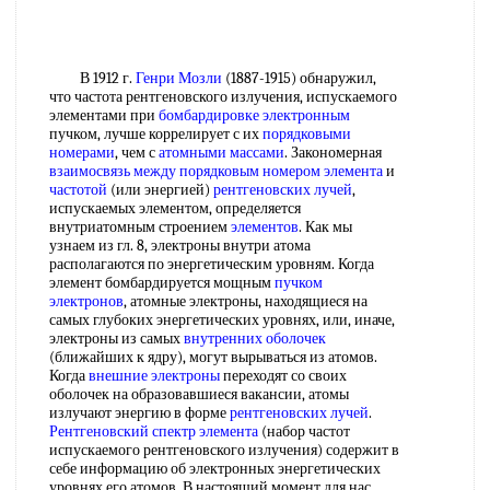
В 1912 г.
Генри Мозли
(1887-1915) обнаружил,
что частота рентгеновского излучения, испускаемого
элементами при
бомбардировке электронным
пучком, лучше коррелирует с их
порядковыми
номерами
, чем с
атомными массами
. Закономерная
взаимосвязь между
порядковым номером элемента
и
частотой
(или энергией)
рентгеновских лучей
,
испускаемых элементом, определяется
внутриатомным строением
элементов
. Как мы
узнаем из гл. 8, электроны внутри атома
располагаются по энергетическим уровням. Когда
элемент бомбардируется мощным
пучком
электронов
, атомные электроны, находящиеся на
самых глубоких энергетических уровнях, или, иначе,
электроны из самых
внутренних оболочек
(ближайших к ядру), могут вырываться из атомов.
Когда
внешние электроны
переходят со своих
оболочек на образовавшиеся вакансии, атомы
излучают энергию в форме
рентгеновских лучей
.
Рентгеновский спектр элемента
(набор частот
испускаемого рентгеновского излучения) содержит в
себе информацию об электронных энергетических
уровнях его атомов. В настоящий момент для нас