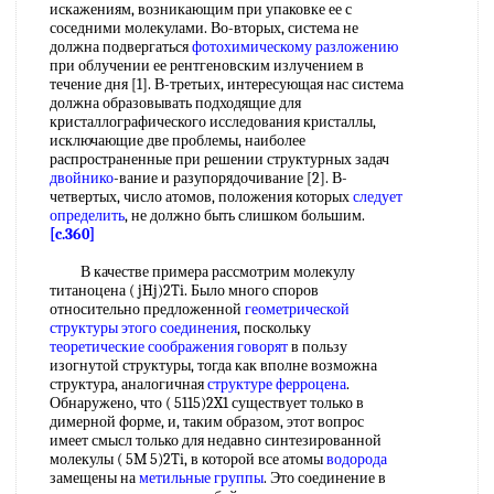
искажениям, возникающим при упаковке ее с
соседними молекулами. Во-вторых, система не
должна подвергаться
фотохимическому разложению
при облучении ее рентгеновским излучением в
течение дня [1]. В-третьих, интересующая нас система
должна образовывать подходящие для
кристаллографического исследования кристаллы,
исключающие две проблемы, наиболее
распространенные при решении структурных задач
двойнико
-вание и разупорядочивание [2]. В-
четвертых, число атомов, положения которых
следует
определить
, не должно быть слишком большим.
[c.360]
В качестве примера рассмотрим молекулу
титаноцена ( jHj)2Ti. Было много споров
относительно предложенной
геометрической
структуры
этого соединения
, поскольку
теоретические соображения
говорят
в пользу
изогнутой структуры, тогда как вполне возможна
структура, аналогичная
структуре ферроцена
.
Обнаружено, что ( 5115)2X1 существует только в
димерной форме, и, таким образом, этот вопрос
имеет смысл только для недавно синтезированной
молекулы ( 5M 5)2Ti, в которой все атомы
водорода
замещены на
метильные группы
. Это соединение в