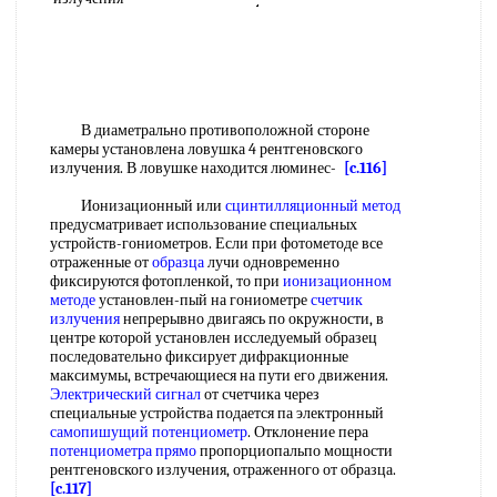
В диаметрально противоположной стороне
камеры установлена ловушка 4 рентгеновского
излучения. В ловушке находится люминес-
[c.116]
Ионизационный или
сцинтилляционный метод
предусматривает использование специальных
устройств-гониометров. Если при фотометоде все
отраженные от
образца
лучи одновременно
фиксируются фотопленкой, то при
ионизационном
методе
установлен-пый на гониометре
счетчик
излучения
непрерывно двигаясь по окружности, в
центре которой установлен исследуемый образец
последовательно фиксирует дифракционные
максимумы, встречающиеся на пути его движения.
Электрический сигнал
от счетчика через
специальные устройства подается па электронный
самопишущий потенциометр
. Отклонение пера
потенциометра прямо
пропорциопальпо мощности
рентгеновского излучения, отраженного от образца.
[c.117]