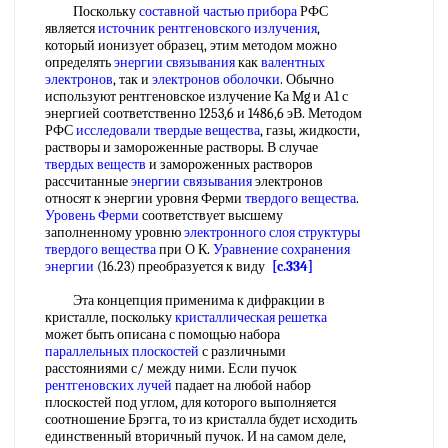
Поскольку
составной частью прибора
РФС
является
источник рентгеновского излучения
,
который ионизует образец, этим методом можно
определять
энергии связывания
как
валентных
электронов
, так и
электронов оболочки
. Обычно
используют рентгеновское излучение Ка Mg и А1 с
энергией соответственно 1253,6 и 1486,6 эВ. Методом
РФС
исследовали твердые вещества
, газы, жидкости,
растворы и замороженные растворы. В случае
твердых веществ
и замороженных растворов
рассчитанные
энергии связывания
электронов
относят к энергии уровня Ферми
твердого вещества
.
Уровень Ферми
соответствует высшему
заполненному уровню
электронного слоя
структуры
твердого вещества
при О К.
Уравнение сохранения
энергии
(16.23) преобразуется к виду
[c.334]
Эта концепция применима к дифракции в
кристалле, поскольку
кристаллическая решетка
может быть описана с помощью набора
параллельных плоскостей
с различными
расстояниями с/ между ними. Если пучок
рентгеновских лучей
падает на любой набор
плоскостей под углом, для которого выполняется
соотношение Брэгга, то из кристалла будет исходить
единственный вторичный пучок. И на самом деле,