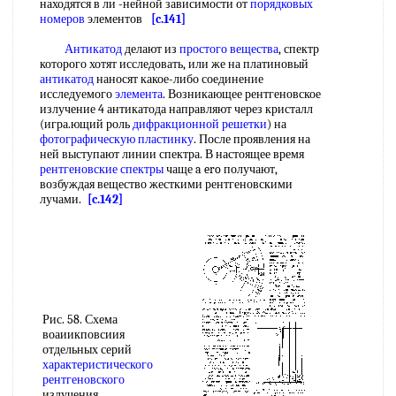
находятся в ли -нейной зависимости от
порядковых
номеров
элементов
[c.141]
Антикатод
делают из
простого вещества
, спектр
которого хотят исследовать, или же на платиновый
антикатод
наносят какое-либо соединение
исследуемого
элемента
. Возникающее рентгеновское
излучение 4 антикатода направляют через кристалл
(игра.ющий роль
дифракционной решетки
) на
фотографическую пластинку
. После проявления на
ней выступают линии спектра. В настоящее время
рентгеновские спектры
чаще a ero получают,
возбуждая вещество жесткими рентгеновскими
лучами.
[c.142]
Рис. 58. Схема
воаиикповсиия
отдельных серий
характеристического
рентгеновского
излучения