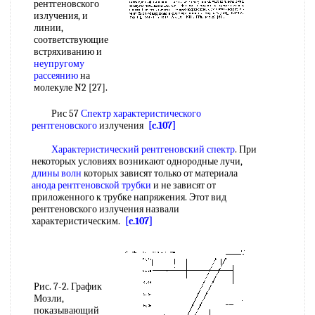
рентгеновского
излучения, и
линии,
соответствующие
встряхиванию и
неупругому
рассеянию
на
молекуле N2 [27].
Рис 57
Спектр характеристического
рентгеновского
излучения
[c.107]
Характеристический рентгеновский спектр
. При
некоторых условиях возникают однородные лучи,
длины волн
которых зависят только от материала
анода рентгеновской трубки
и не зависят от
приложенного к трубке напряжения. Этот вид
рентгеновского излучения назвали
характеристическим.
[c.107]
Рис. 7-2. График
Мозли,
показывающий