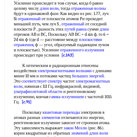
Усиление происходит в том случае, когда б равно
целому числу
длин волн
, тогда
отраженные волны
будут в одинаковой фазе. Как видно из рис. 1.77, луч
Si
отраженный
от плоскости атомов Ри проходит
меньший путь, чем луч S ,
отраженный
от соседней
плоскости Р , разность этих
путей
равна
сумме
длин
отрезков АВ и ВС, Поскольку АВ ВС = d sin ф, то 6 =
2d sin ф (где d — расстояние между
плоскостями
отражения
, ф — угол, образуемый падающим лучом
и плоскостью). Усиление
отраженного излучения
происходит при условии
[c.142]
К оптическим и радиационным отнесены
воздействия
электромагнитными волнами
с длинами
менее 10 мм и потоками частиц
больших энергий
.
Это
соответствует спектру
частот
электромагнитных
волн
, начиная с Ш Гц, инфракрасной, видимой,
ультрафиолетовой области
и рентгеновскому
излучению, кончая
гамма-излучением
с частотой 1015
Гц.
[c.91]
Поскольку
квантовые переходы
электронов в
атомах разных
элементов
отличаются по энергии,
рентгеновское излучение зависит от строения атома.
Эту зависимость выражает
закон Мозли
(рис. 86).
корни квадратные из обратных
значений
длин волн