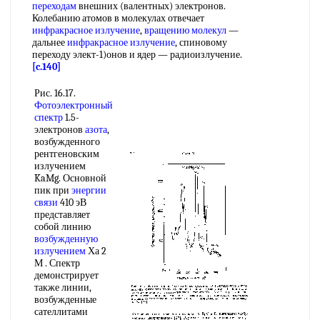
переходам
внешних (валентных) электронов.
Колебанию атомов в молекулах отвечает
инфракрасное излучение
,
вращению молекул
—
дальнее
инфракрасное излучение
, спиновому
переходу элект-1)онов и ядер — радиоизлучение.
[c.140]
Рис. 16.17.
Фотоэлектронный
спектр
1.5-
электронов
азота
,
возбужденного
рентгеновским
излучением
KaMg. Основной
пик при
энергии
связи
410 эВ
представляет
собой линию
возбужденную
излучением
Ха 2
М . Спектр
демонстрирует
также линии,
возбужденные
сателлитами