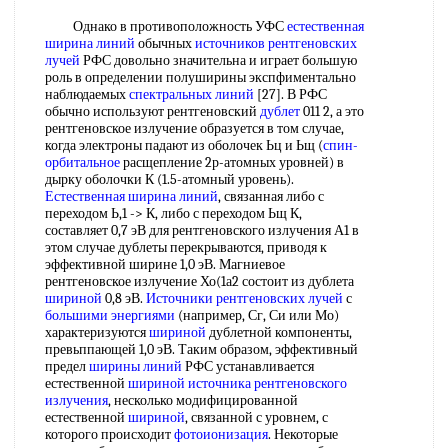
Однако в противоположность УФС
естественная
ширина линий
обычных
источников рентгеновских
лучей
РФС довольно значительна и играет большую
роль в определении полуширины экспфиментально
наблюдаемых
спектральных линий
[27]. В РФС
обычно используют рентгеновский
дублет
011 2, а это
рентгеновское излучение образуется в том случае,
когда электроны падают из оболочек Ьц и Ьщ (
спин-
орбитальное
расщепление 2р-атомных уровней) в
дырку оболочки К (1.5-атомный уровень).
Естественная ширина линий
, связанная либо с
переходом Ь,1 -> К, либо с переходом Ьщ К,
составляет 0,7 эВ для рентгеновского излучения А1 в
этом случае дублеты перекрываются, приводя к
эффективной ширине 1,0 эВ. Магниевое
рентгеновское излучение Хо(1а2 состоит из дублета
шириной
0,8 эВ.
Источники рентгеновских
лучей
с
большими энергиями
(например, Сг, Си или Мо)
характеризуются
шириной
дублетной компоненты,
превьппающей 1,0 эВ. Таким образом, эффективный
предел
ширины линий
РФС устанавливается
естественной
шириной
источника рентгеновского
излучения
, несколько модифицированной
естественной
шириной
, связанной с уровнем, с
которого происходит
фотоионизация
. Некоторые