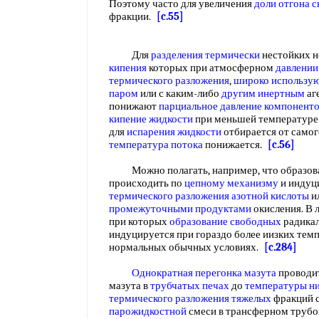
Поэтому часто для увеличения
доли отгона 
фракции.
[c.55]
Для
разделения термически
нестойких н
кипения
которых при атмосферном
давлении
термического разложения
,
широко использу
паром
или с каким-либо
другим инертным
аг
понижают
парциальное давление компонент
кипение жидкости
при меньшей температуре.
для
испарения жидкости
отбирается от самог
температура потока
понижается.
[c.56]
Можно полагать, например, что образова
происходить по
цепному механизму
и индуц
термического разложения азотной кислоты
и
промежуточными продуктами
окисления. В л
при которых
образование свободных
радика
индуцируется при гораздо более иизких темп
нормальных обычных условиях.
[c.284]
Однократная перегонка мазута
проводит
мазута в
трубчатых печах
до
температуры ни
термического разложения тяжелых
фракций 
парожидкостной
смеси в трансферном трубо