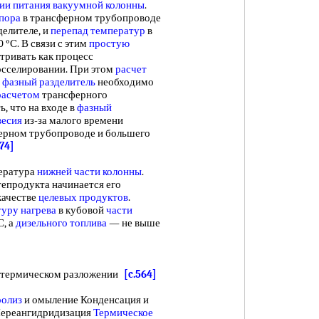
ии питания
вакуумной колонны
.
пора
в трансферном трубопроводе
делителе, и
перепад температур
в
°С. В связи с этим
простую
тривать как процесс
осселировании. При этом
расчет
в
фазный разделитель
необходимо
расчетом
трансферного
, что на входе в
фазный
весия
из-за малого времени
ерном трубопроводе и большего
.74]
ература
нижней части колонны
.
епродукта начинается его
 качестве
целевых продуктов
.
уру нагрева
в кубовой
части
С, а
дизельного топлива
— не выше
 термическом разложении
[c.564]
ролиз
и омыление Конденсация и
Переангидридизация
Термическое