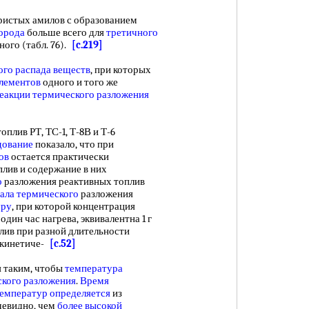
истых амилов с образованием
орода
больше всего для
третичного
ного (табл. 76).
[c.219]
ого
распада веществ
, при которых
элементов
одного и того же
еакции
термического разложения
оплив РТ, ТС-1, Т-8В и Т-6
дование
показало, что при
ов
остается практически
лив и содержание в них
о
разложения реактивных топлив
ала термического
разложения
уру
, при которой концентрация
один час нагрева, эквивалентна 1 г
лив при разной длительности
е кинетиче-
[c.52]
 таким, чтобы
температура
кого разложения
.
Время
емператур определяется
из
чевидно, чем
более высокой