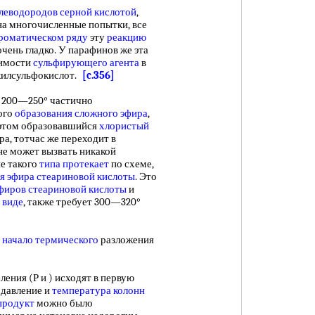
леводородов
серной кислотой
,
 на многочисленные попытки, все
роматическом ряду
эту
реакцию
очень гладко. У парафинов же эта
римости
сульфирующего агента
в
килсульфокислот.
[c.356]
200—250° частично
ого
образования сложного эфира
,
 этом образовавшийся
хлористый
ра, тотчас же переходит в
не может вызвать никакой
е такого
типа протекает
по схеме,
я эфира
стеариновой кислоты
. Это
эфиров
стеариновой кислоты
и
 виде
, также требует 300—320°
в
начало термического
разложения
ления (Р и ) исходят в первую
давление и
температура колонн
продукт
можно было