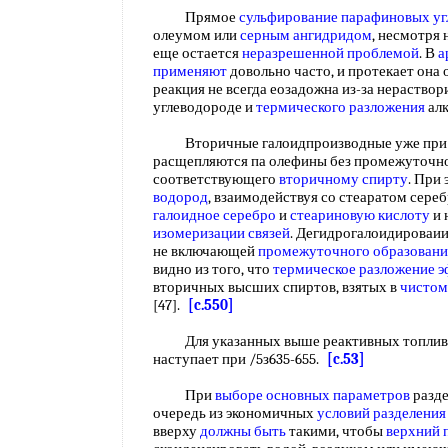
Прямое
сульфирование парафиновых уг
олеумом или
серным ангидридом
, несмотря
еще остается
неразрешенной проблемой
. В
а
применяют
довольно часто, и протекает она 
реакция не всегда еозадожна из-за нераство
углеводороде и
термического разложения
ал
Вторичные галоидпроизводные уже при 
расщепляются па олефины без промежуточн
соответствующего
вторичному спирту
. При
водород
, взаимодействуя со стеаратом сереб
галоидное серебро
и
стеариновую кислоту
и 
изомеризации связей
. Дегидрогалоидироваии
не включающей
промежуточного образовани
видно из того, что
термическое разложение 
вторичных высших спиртов, взятых в
чистом
[47].
[c.550]
Для указанных выше реактивных топли
наступает при /5з635-655.
[c.53]
При
выборе основных параметров
разде
очередь из экономичных
условий разделения
вверху
должны быть
такими, чтобы
верхний 