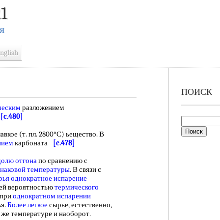
1
Я
nglish
ПОИСК
ческим
разложением
в
[c.480]
авкое (т. пл. 2800°С) ьещество. В
нием
карбоната
[c.478]
долю отгона
по сравнению с
наковой температуры
. В связи с
рья
однократное испарение
ей вероятностью
термического
при
однократном испарении
ья.
Более легкое
сырье, естественно,
 же температуре и наоборот.