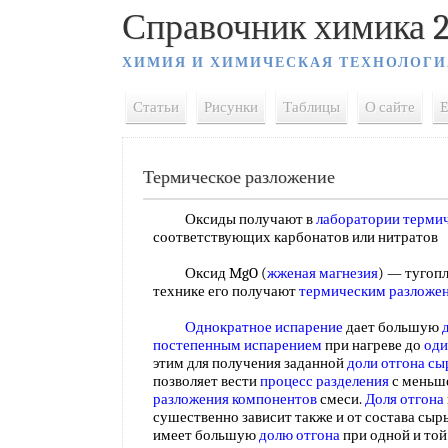
Справочник химика 2
ХИМИЯ И ХИМИЧЕСКАЯ ТЕХНОЛОГИ
Статьи
Рисунки
Таблицы
О сайте
E
Термическое разложение
Оксиды получают в
лаборатории терми
соответствующих карбонатов или нитрато
Оксид MgO (
жженая магнезия
) — тугопл
технике его получают
термическим разложе
Однократное испарение
дает большую
постепенным испарением
при нагреве до
оди
этим для получения заданной
доли отгона сы
позволяет вести
процесс разделения
с меньш
разложения компонентов
смеси.
Доля отгона
сушественно зависит также и от состава сыр
имеет большую
долю отгона
при одной и той