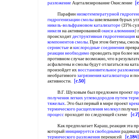
разложение
Ацетализирование Окисление
[c
Парафин
низкотемпературной гидроген
гидрогенизации смолы
швелевания бурых уг
никель
-
вольфрамовом катализаторе
(27% су
никеля
на активированной
окиси алюминия
)
происходит
деструктивная гидрогенизация
к
компонентов смолы
. При этом битумы, смол
сернистые
и
кислородные соединения
превра
реакции необходимо
проводить при более м
противном случае возможно, что в результат
асфальтены и смолы будут отлагаться на ката
произойдет их
восстановительное разложени
необратимого
загрязнения катализатора
и по
активности.
[c.50]
В.Г. Шуховым был предложен проект
пр
получения легких
углеводородов путем
терм
тяжелых
. Это был первый в мире проект
крек
термического
расщепления молекул
получил 
процесс
проходит по следующей схеме
[c.7
Как предполагает Караш, реакция эта пр
который
инициируется свободными
радикала
термического разложения
перекисей
[c.184]