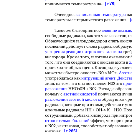
принимается температура на-
[c.78]
Очевидно,
вычисленная температура
на
температуры ее термического разложения.
[
Такое же благоприятное
влияние оказыв
свободные радикалы, как это уже известно, и
Образующийся галоидоводород опять окисля
последний действует снова радикалообразую
ускорения реакции
нитрования галогена
треб
кислорода. Кроме того, галогены оказывают
того, что они соединяются с окисью азота в
х
происходит обрыва цепи. Кислород в услови
может так быстро окислять N0 в ЫОг-
Азотна
употребляться как
нитрующий агент
.
Действ
лишь на том, что она поставляет N02 это
прои
разложения
ННОз0H + N02. Распад с образов
почему с
азотной кислотой
получаются лучшие
разложении азотной кислоты
образуются чр
радикалы, которые при взаимодействии с уг
алкильные радикалы НН + ОН-> К + Н20. Поэ
сотрудниками, добавка кислорода прн нитро
относительно больший
эффект, чем при при
и N02, как таковая, способствует образован
нитрует.
[c.285]