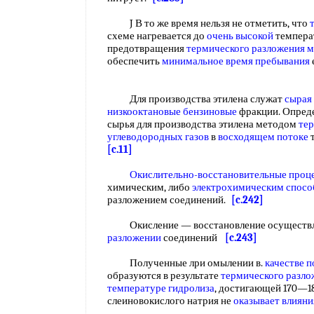
J В то же время нельзя не отметить, что
схеме нагревается до
очень высокой
температ
предотвращения
термического разложения
м
обеспечить
минимальное время пребывания
Для производства этилена служат
сырая
низкооктановые бензиновые
фракции. Опред
сырья для производства этилена методом
те
углеводородных газов
в
восходящем потоке
т
[c.11]
Окислительно-восстановительные проц
химическим, либо
электрохимическим спос
разложением соединений.
[c.242]
Окисление — восстановление осуществл
разложении
соединений
[c.243]
Полученные лри омылении в.
качестве 
образуются в результате
термического разло
температуре гидролиза
, достигающей 170—1
слеиновокислого натрия не
оказывает влияни