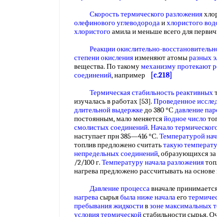
Скорость термического разложения
хлор
олефинового углеводорода
и
хлористого вод
хлористого
амила и меньше всего для первич
Реакции окислительно-восстановительн
степени окисления
изменяют атомы
разных 
вещества. По такому
механизму протекают р
соединений
, например
[c.218]
Термическая стабильность реактивных
т
изучалась в работах [53].
Проведенное иссле
длительной выдержке
до 380 °С
давление пар
постоянным, мало меняется
йодное число
топ
смолистых соединений
.
Начало термическог
наступает прн 385—416 °С.
Температурой нач
топлив предложено считать
такую температ
непредельных соединений
, образующихся за 
/2/100 г.
Температуру начала разложения
топ
нагрева предложено рассчитывать на основ
Давление процесса
вначале принимается
нагрева
сырья
была
ниже начала
его
термичес
пребывания жидкости
в
зоне максимальных
т
условия термической
стабильности сырья. О