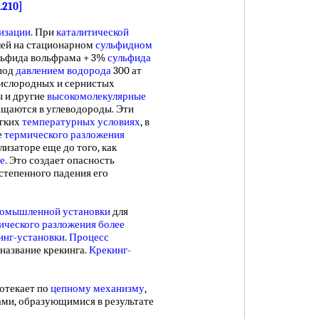
.210]
изации
. При
каталитической
лей на стационарном
сульфидном
льфида вольфрама + 3%
сульфида
 под
давлением водорода
300 ат
ислородных и сернистых
ы и другие
высокомолекулярные
щаются в углеводороды. Эти
ягких
температурных условиях
, в
е
термического разложения
лизаторе еще до того, как
е
. Это создает опасность
степенного падения его
омышленной установки
для
ического разложения
более
инг-установки
.
Процесс
название крекинга.
Крекинг-
]
отекает по
цепному механизму
,
ми, образующимися в результате