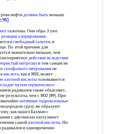
грева нефти
должна быть
меньше
c.95]
ают
галогены. Они обра-З уют
з
реакции хлорирования
.
ется в
свободный галоген
, и
ще. По этой причине для
уется значительно меньше, чем
 благоприятное
действие вследствие
лористый нитрозил
и тем самым не
ях
газофазного нитрования
не
я кислота
, как и N02, может
ие азотной кислоты
основывается
сходит путем
термического
анием радикалов также объясняет,
 результаты, чем с N02 [89]. При
езвычайно
активные гидроксильные
леводородом сразу же образуют
тому, как нашел Бахман с
вании с двуокисью азота имеет
менении самой
азотной кислоты
. Но
ию радикалов и одновременно