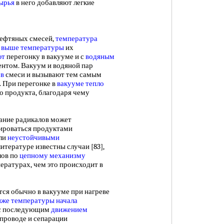
сырья
в него добавляют легкие
ефтяных смесей,
температура
 выше температуры
их
ют
перегонку в вакууме и с
водяным
ентом. Вакуум и водяной пар
ов
смеси и вызывают тем самым
 При перегонке в
вакууме тепло
о продукта, благодаря чему
ние радикалов может
ироваться продуктами
ли
неустойчивыми
итературе известны случаи [83],
лов по
цепному механизму
ературах, чем это происходит в
ся обычно в вакууме при нагреве
же температуры начала
с последующим
движением
проводе и сепарации