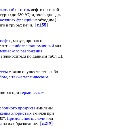
тяжелый остаток
иефти по такой
уры (до 430 °С) и, очевидно, для
асляных фракций
необходим )
его в трубах печи.
[c.155]
 нефть
, мазут, пропан н
елить
наиболее экономичный
вид
рмического разложения
еплоносителя по данным табл. 1.1.
ессы
можно осуществлять либо
обом
, а
также термическим
яется при
термическом
побочного продукта
амилены
жения хлористых
амилов при
80°.
Применение щелочи
или
я
на их образование.
[c.219]