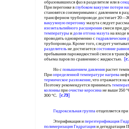
образовавшихся фаз в разделителе или в
секц
При перегонке в
глубоком вакууме
потери на
становятся соизмеримыми с давлением в раз
трансферном трубопроводе достигает 20—30 
вакуумную перегонку
мазута следует рассма
изоэнтальпийного расширения
смеси при др
температуры
и
доли отгона мазута
на входе 
проводить одновременно с
гидравлическим 
трубопровода. Кроме того, следует учитывать
разделитель
не достигается
состояние равно
пребывания парожидкостной смеси в трансф
объема паров по сравнению с жидкостью.
[c
Но с
повышением давления
растет темп
При
определенной температуре нагрева
нефт
термическое разложение
, что отражается на
Поэтому рекомендуется принимать
температ
колонны
при
очистке керосина
не выше 250 °
300 °С.
[c.73]
Гидроксильная группа
отщепляется при
Этерификация и
переэтерификация Гид
полимеризация Гидратация
и дегидратация 