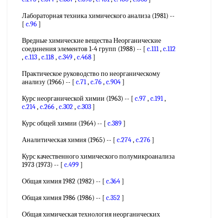
Лабораторная техника химического анализа (1981) --
[
c.96
]
Вредные химические вещества Неорганические
соединения элементов 1-4 групп (1988) -- [
c.111
,
c.112
,
c.113
,
c.118
,
c.349
,
c.468
]
Практическое руководство по неорганическому
анализу (1966) -- [
c.71
,
c.76
,
c.904
]
Курс неорганической химии (1963) -- [
c.97
,
c.191
,
c.214
,
c.266
,
c.302
,
c.303
]
Курс общей химии (1964) -- [
c.389
]
Аналитическая химия (1965) -- [
c.274
,
c.276
]
Курс качественного химического полумикроанализа
1973 (1973) -- [
c.499
]
Общая химия 1982 (1982) -- [
c.364
]
Общая химия 1986 (1986) -- [
c.352
]
Общая химическая технология неорганических