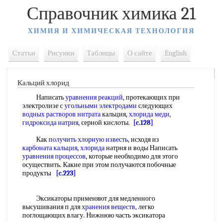
Справочник химика 21
ХИМИЯ И ХИМИЧЕСКАЯ ТЕХНОЛОГИЯ
Статьи
Рисунки
Таблицы
О сайте
English
Кальций хлорид
Написать
уравнения реакций
, протекающих при
электролизе с
угольными электродами
следующих
водных растворов нитрата
кальция,
хлорида меди
,
гидроксида натрия
, серной кислоты.
[c.128]
Как
получить
хлорную известь
, исходя из
карбоната кальция
,
хлорида
натрня и воды Написать
уравнения процессов
, которые необходимо для этого
осуществить. Какие при этом получаются побочные
продукты
[c.223]
Эксикаторы применяют для медленного
высушивания п для
хранения веществ
, легко
поглощающих влагу. Нижнюю часть эксикатора