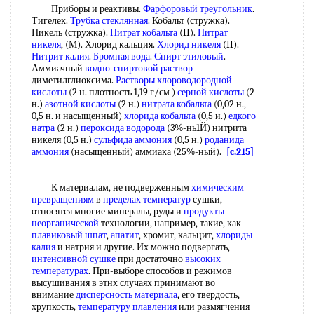
Приборы и реактивы.
Фарфоровый треугольник
.
Тигелек.
Трубка стеклянная
. Кобальт (стружка).
Никель (стружка).
Нитрат кобальта
(II).
Нитрат
никеля
, (М). Хлорид кальция.
Хлорид никеля
(II).
Нитрит калия
.
Бромная вода
.
Спирт этиловый
.
Аммиачный
водно-спиртовой раствор
диметилглиоксима.
Растворы хлороводородной
кислоты
(2 н. плотность 1,19 г/см )
серной кислоты
(2
н.)
азотной кислоты
(2 н.)
нитрата кобальта
(0,02 н.,
0,5 н. и насыщенный)
хлорида кобальта
(0,5 и.)
едкого
натра
(2 н.)
пероксида водорода
(3%-нь1Й) нитрита
никеля (0,5 н.)
сульфида аммония
(0,5 н.)
роданида
аммония
(насыщенный) аммиака (25%-ный).
[c.215]
К материалам, не подверженным
химическим
превращениям
в
пределах температур
сушки,
относятся многие минералы, руды и
продукты
неорганической
технологии, например, такие, как
плавиковый шпат
,
апатит
, хромит, кальцит,
хлориды
калия
и натрия и другие. Их можно подвергать,
интенсивной сушке
при достаточно
высоких
температурах
. При-выборе способов и режимов
высушивания в этнх случаях принимают во
внимание
дисперсность материала
, его твердость,
хрупкость,
температуру плавления
или размягчения