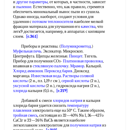
и
другие параметры
, от которых, в частности, зависит
и
пыление
. Естественно, что, как правило, стремятся
обеспечить минимальный вынос пыли из сушила.
Однако иногда, наоборот, создают условия для
удаления с
потоком теплоносителя
наиболее мелкой
фракции материала для улучшения его
качества
, что
легк9 достигается, например, в аппаратах с кипящим
слоем.
[c.361]
Приборы и реактивы. (
Полумикрометод
.)
Муфельная печь
. Эксикатор. Микроскоп.
Центрифуга. Щипцы железные.
Пинцет
. Тигель.
Прибор для получения СОз-
Платиновая проволока
,
впаянная в
стеклянную палочку
.
Мрамор
. Кальций.
Хлорид аммония
.
Пероксид бария
. Диоксид
марганца.
Известковая вода
.
Растворы соляной
кислоты
(2 н., пл. 1,19 г см ),
серной кислоты
(2 н.),
уксусной кислоты
(2 н.), гидроксида нагрия (2 н.),
хлорида
кальция (0,5 п.,
[c.219]
Добавкой к смеси
хлоридов натрия
и кальция
хлорида бария удается снизить
температуру
плавления
электролита еще на 50° С. Таким образом,
тройная смесь
, состоящая из 32—40% Na l, 36—427о
СаС1г и 22—26% ВаСЬ является наиболее
легкоплавким электролитом для
получения натрия
из