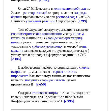
поваренной соли.
[c.312]
Опыт 24.5. Поместить в
конические пробирки
по
2 капли
растворов солей
хлорида кальция,
хлорида
бария
и прибавить по 2 капли
раствора соды
ЫагСОз.
Написать
уравнения реакций
. Отцентрифу-
[c.219]
Тип образующейся структуры зависит также от
стехиометрического соотношения
между
числом
катионов
и анионов. В
хлориде кальция хлорид-
ионы
образуют гранецентрированную плотно
упакованную
кубическую решетку
, в которой
ионы
кальция
занимают каждую вторую октаэдрическую [
устоту, что и приводит к формуле соединения СаС .
[c.135]
В лаборатории имеются хлорид кальция,
хлорид
натрия
, гс.пс, мел, соляная и
серная кислоты
,
пиролюзит
. Как, используя минимальное количсстпо
вещестн,
получить
хлорную известь
Где она
применяется 11
[c.450]
Содержа
этилового спирта
ние в жидь воды ости
кальций хлорида, г/л Содержание в паре, % мол.
Коэффициенты активности с а о" 1
[c.235]