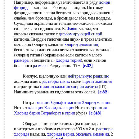
Например, деформация увеличивается в ряду
ионов
фторид
— хлорид — бромид — иодид. Поэтому
фториды почти всегда бесцветны, хлориды окрашены
слабее, чем бромиды, а бромиды слабее, чем иодиды.
Сульфиды окрашены интенсивнее окислов, а окислы
сильнее, чем гидроокиси. К.
Фаянс
указал, что
окраска связана также с
деформирующей силой
катиона. Твердые галогениды двух- и трехвалентных
металлов (хлорид кальция,
хлорид алюминия
)
бесцветные, галогениды четырехвалентных металлов
(хлорид титана) окрашены, если катион малого
размера
, и бесцветны (
хлорид тория
), если катион
большого
размера
. Радиус иона Ti +
[c.32]
Кислую, щелочную или
нейтральную реакцию
должны иметь
растворы таких
солей
ацетат аммония
нитрат цинка
цианид кальция
хлорид железа
(П1).
Напишите уравнения гидролиза этих солей.
[c.82]
Нитрат
магния Сульфат магния Хлорид магния
Нитрат
кальция Хлорид кальция
Нитрат
стронция
Хлорид бария
Тетраборат натрия
(бура)
[c.318]
Оборудование и реактивы. Два цилиндра с
притертыми пробками емкостью 500 мл 2 и.
растворы
хлорида
кальция,
хлорида церия
,
оксалата аммония
, 2