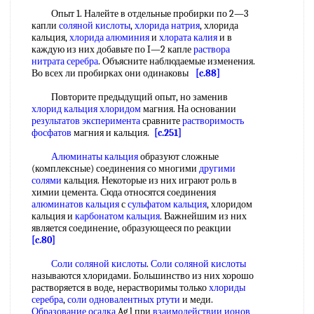
Опыт 1. Налейте в отдельные пробирки по 2—3
капли
соляной кислоты
,
хлорида натрия
, хлорида
кальция,
хлорида алюминия
и
хлората калия
и в
каждую из них добавьте по I—2 капле
раствора
нитрата серебра
. Объясните наблюдаемые изменения.
Во всех ли пробирках они одинаковы
[c.88]
Повторите предыдущий опыт, но заменив
хлорид кальция хлоридом
магния. На основании
результатов эксперимента
сравните
растворимость
фосфатов
магния и кальция.
[c.251]
Алюминаты кальция
образуют сложные
(комплексные) соединения со многими
другими
солями
кальция. Некоторые из них играют роль в
химии цемента. Сюда относятся соединения
алюминатов кальция
с
сульфатом кальция
, хлоридом
кальция и
карбонатом кальция
. Важнейшим из них
является соединение, образующееся по реакции
[c.80]
Соли соляной кислоты
.
Соли соляной кислоты
называются хлоридами. Большинство из них хорошо
растворяется в воде, нерастворимы только
хлориды
серебра
,
соли одновалентных ртути
и меди.
Образование осадка
Ag l при
взаимодействии ионов