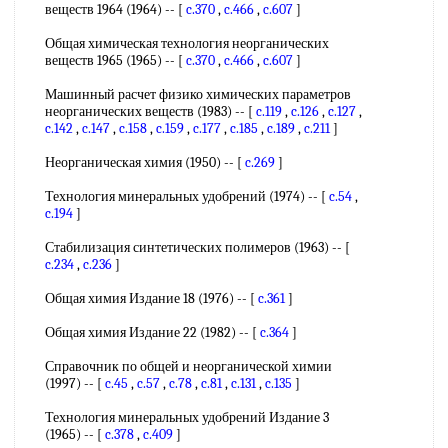
веществ 1964 (1964) -- [
c.370
,
c.466
,
c.607
]
Общая химическая технология неорганических
веществ 1965 (1965) -- [
c.370
,
c.466
,
c.607
]
Машинный расчет физико химических параметров
неорганических веществ (1983) -- [
c.119
,
c.126
,
c.127
,
c.142
,
c.147
,
c.158
,
c.159
,
c.177
,
c.185
,
c.189
,
c.211
]
Неорганическая химия (1950) -- [
c.269
]
Технология минеральных удобрений (1974) -- [
c.54
,
c.194
]
Стабилизация синтетических полимеров (1963) -- [
c.234
,
c.236
]
Общая химия Издание 18 (1976) -- [
c.361
]
Общая химия Издание 22 (1982) -- [
c.364
]
Справочник по общей и неорганической химии
(1997) -- [
c.45
,
c.57
,
c.78
,
c.81
,
c.131
,
c.135
]
Технология минеральных удобрений Издание 3
(1965) -- [
c.378
,
c.409
]