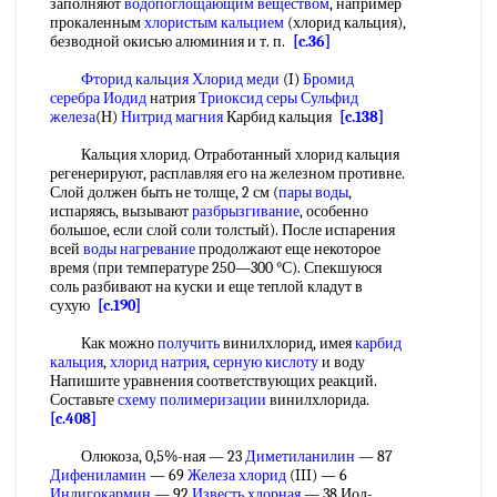
заполняют
водопоглощающим веществом
, например
прокаленным
хлористым кальцием
(хлорид кальция),
безводной окисью алюминия и т. п.
[c.36]
Фторид кальция
Хлорид меди
(I)
Бромид
серебра Иодид
натрия
Триоксид серы
Сульфид
железа
(Н)
Нитрид магния
Карбид кальция
[c.138]
Кальция хлорид. Отработанный хлорид кальция
регенерируют, расплавляя его на железном противне.
Слой должен быть не толще, 2 см (
пары воды
,
испаряясь, вызывают
разбрызгивание
, особенно
большое, если слой соли толстый). После испарения
всей
воды нагревание
продолжают еще некоторое
время (при температуре 250—300 °С). Спекшуюся
соль разбивают на куски и еще теплой кладут в
сухую
[c.190]
Как можно
получить
винилхлорид, имея
карбид
кальция
,
хлорид натрия
,
серную кислоту
и воду
Напишите уравнения соответствующих реакций.
Составьте
схему полимеризации
винилхлорида.
[c.408]
Олюкоза, 0,5%-ная — 23
Диметиланилин
— 87
Дифениламин
— 69
Железа хлорид
(III) — 6
Индигокармин
— 92
Известь хлорная
— 38 Иод-