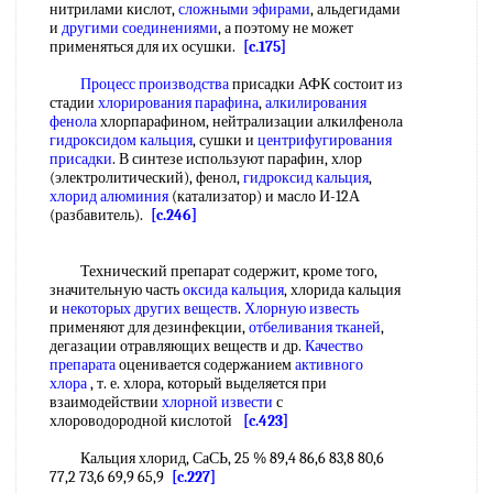
нитрилами кислот,
сложными эфирами
, альдегидами
и
другими соединениями
, а поэтому не может
применяться для их осушки.
[c.175]
Процесс производства
присадки АФК состоит из
стадии
хлорирования парафина
,
алкилирования
фенола
хлорпарафином, нейтрализации алкилфенола
гидроксидом кальция
, сушки и
центрифугирования
присадки
. В синтезе используют парафин, хлор
(электролитический), фенол,
гидроксид кальция
,
хлорид алюминия
(катализатор) и масло И-12А
(разбавитель).
[c.246]
Технический препарат содержит, кроме того,
значительную часть
оксида кальция
, хлорида кальция
и
некоторых других веществ
.
Хлорную известь
применяют для дезинфекции,
отбеливания тканей
,
дегазации отравляющих веществ и др.
Качество
препарата
оценивается содержанием
активного
хлора
, т. е. хлора, который выделяется при
взаимодействии
хлорной извести
с
хлороводородной кислотой
[c.423]
Кальция хлорид, СаСЬ, 25 % 89,4 86,6 83,8 80,6
77,2 73,6 69,9 65,9
[c.227]