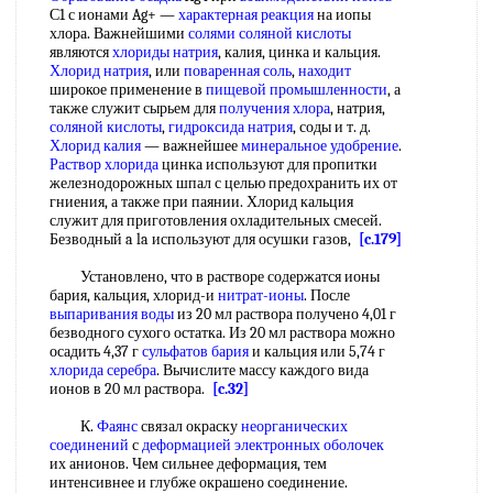
С1 с ионами Ag+ —
характерная реакция
на иопы
хлора. Важнейшими
солями соляной кислоты
являются
хлориды натрия
, калия, цинка и кальция.
Хлорид натрия
, или
поваренная соль
,
находит
широкое применение в
пищевой промышленности
, а
также служит сырьем для
получения хлора
, натрия,
соляной кислоты
,
гидроксида натрия
, соды и т. д.
Хлорид калия
— важнейшее
минеральное удобрение
.
Раствор хлорида
цинка используют для пропитки
железнодорожных шпал с целью предохранить их от
гниения, а также при паянии. Хлорид кальция
служит для приготовления охладительных смесей.
Безводный a la используют для осушки газов,
[c.179]
Установлено, что в растворе содержатся ионы
бария, кальция, хлорид-и
нитрат-ионы
. После
выпаривания воды
из 20 мл раствора получено 4,01 г
безводного сухого остатка. Из 20 мл раствора можно
осадить 4,37 г
сульфатов бария
и кальция или 5,74 г
хлорида серебра
. Вычислите массу каждого вида
ионов в 20 мл раствора.
[c.32]
К.
Фаянс
связал окраску
неорганических
соединений
с
деформацией электронных оболочек
их анионов. Чем сильнее деформация, тем
интенсивнее и глубже окрашено соединение.