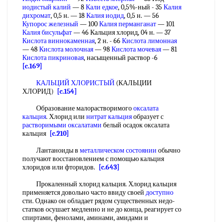
иодистый калий
— 8
Кали едкое
, 0,5%-ный - 35
Калия
дихромат
, 0,5 н. — 18
Калия иодид
, 0,5 н. — 56
Купорос железный
— 100
Калия перманганат
— 101
Калия бисульфат
— 46 Кальция хлорид, 04 н. — 37
Кислота виннокаменная
, 2 н. - 66
Кислота лимонная
— 48
Кислота молочная
— 98
Кислота мочевая
— 81
Кислота пикриновая
, насыщенный раствор -6
[c.169]
КАЛЬЦИЙ ХЛОРИСТЫЙ
(КАЛЬЦИИ
ХЛОРИД)
[c.154]
Образование малорастворимого
оксалата
кальция
. Хлорид или
нитрат кальция
образует с
растворимыми оксалатами
белый осадок оксалата
кальция
[c.210]
Лантаноиды в
металлическом состоянии
обычно
получают восстановлением с помощью кальция
хлоридов или фторидов.
[c.643]
Прокаленный хлорид кальция. Хлорид кальция
применяется довольно часто ввиду своей
доступно
сти. Однако он обладает рядом существенных недо-
статков осушает медленно и не до конца, реагирует со
спиртами, фенолами, аминами, амидами и