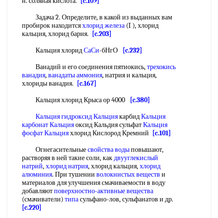
н. соляная кислота.
[c.109]
Задача 2. Определите, в какой из выданных вам
пробирок находится
хлорид железа
(I ), хлорид
кальция, хлорид бария.
[c.203]
Кальция хлорид
СаСи
-бНгО
[c.232]
Ванадий и его соединения пятиокись,
трехокись
ванадия
,
ванадаты аммония
, натрия и кальция,
хлориды ванадия.
[c.167]
Кальция хлорид Крыса ор 4000
[c.380]
Кальция гидроксид Кальция
карбид
Кальция
карбонат Кальция
оксид Кальдия сульфат
Кальция
фосфат Кальция
хлорид Кислород Кремний
[c.101]
Огнегасительные
свойства воды
повышают,
растворяя в ней такие соли, как
двууглекислый
натрий
,
хлорид натрия
, хлорид кальция,
хлорид
алюминия
. При тушении
волокнистых веществ
и
материалов для улучшения смачиваемости в воду
добавляют
поверхностно-активные вещества
(смачиватели)
типа
сульфано-лов, сульфанатов и др.
[c.220]