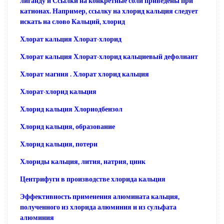
лиганду и Ссылки на конкретные соли приведены при
катионах. Например, ссылку на хлорид кальция следует
искать на слово Кальций, хлорид
Хлорат кальция Хлорат-хлорид
Хлорат кальция Хлорат-хлорид кальциевый дефолиант
Хлорат магния . Хлорат хлорид кальция
Хлорат-хлорид кальция
Хлорид кальция Хлориодбензол
Хлорид кальция, образование
Хлорид кальция, потери
Хлориды кальция, лития, натрия, цинк
Центрифуги в производстве хлорида кальция
Эффективность применения алюмината кальция,
полученного из хлорида алюминия и из сульфата
алюминия