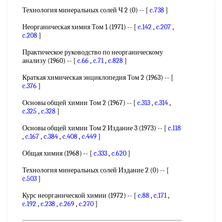
Технология минеральных солей Ч 2 (0) -- [
c.738
]
Неорганическая химия Том 1 (1971) -- [
c.142
,
c.207
,
c.208
]
Практическое руководство по неорганическому
анализу (1960) -- [
c.66
,
c.71
,
c.828
]
Краткая химическая энциклопедия Том 2 (1963) -- [
c.376
]
Основы общей химии Том 2 (1967) -- [
c.313
,
c.314
,
c.325
,
c.328
]
Основы общей химии Том 2 Издание 3 (1973) -- [
c.118
,
c.167
,
c.384
,
c.408
,
c.449
]
Общая химия (1968) -- [
c.333
,
c.620
]
Технология минеральных солей Издание 2 (0) -- [
c.503
]
Курс неорганической химии (1972) -- [
c.88
,
c.171
,
c.192
,
c.238
,
c.269
,
c.270
]