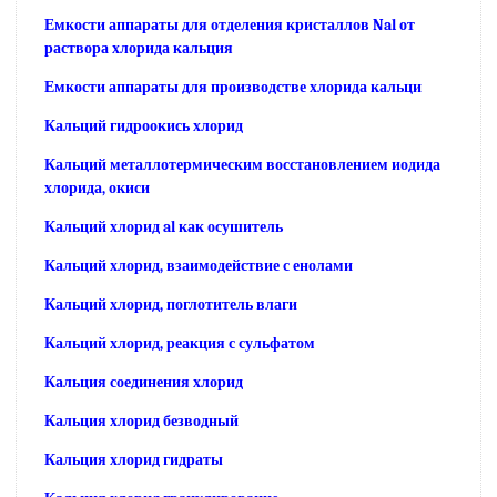
Емкости аппараты для отделения кристаллов Nal от
раствора хлорида кальция
Емкости аппараты для производстве хлорида кальци
Кальций гидроокись хлорид
Кальций металлотермическим восстановлением иодида
хлорида, окиси
Кальций хлорид al как осушитель
Кальций хлорид, взаимодействие с енолами
Кальций хлорид, поглотитель влаги
Кальций хлорид, реакция с сульфатом
Кальция соединения хлорид
Кальция хлорид безводный
Кальция хлорид гидраты