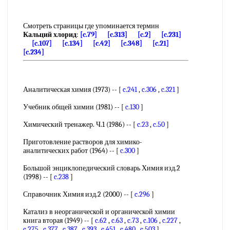
Смотреть страницы где упоминается термин
Кальций хлорид
:
[c.79]
[c.313]
[c.2]
[c.231]
[c.107]
[c.134]
[c.42]
[c.348]
[c.21]
[c.234]
Аналитическая химия (1973) -- [
c.241
,
c.306
,
c.321
]
Учебник общей химии (1981) -- [
c.130
]
Химический тренажер. Ч.1 (1986) -- [
c.23
,
c.50
]
Приготовление растворов для химико-
аналитических работ (1964) -- [
c.300
]
Большой энциклопедический словарь Химия изд.2
(1998) -- [
c.238
]
Справочник Химия изд.2 (2000) -- [
c.296
]
Катализ в неорганической и органической химии
книга вторая (1949) -- [
c.62
,
c.63
,
c.73
,
c.106
,
c.227
,
c.275
,
c.377
,
c.387
,
c.393
,
c.451
,
c.480
,
c.503
]