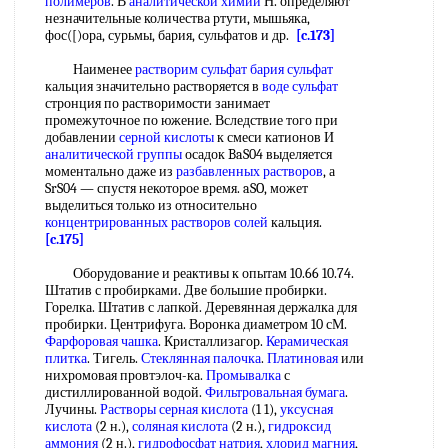
полимеров
. В
аналитической химии
Н. определяют
незначительные количества ртути, мышьяка,
фос([)ора, сурьмы, бария, сульфатов и др.
[c.173]
Наименее
растворим сульфат бария сульфат
кальция значительно растворяется в
воде сульфат
стронция по растворимости занимает
промежуточное по южение. Вследствие того при
добавлении
серной кислоты
к смеси катионов И
аналитической группы
осадок BaS04 выделяется
моментально даже из
разбавленных растворов
, а
SrS04 — спустя некоторое время. aSO, может
выделиться только из относительно
концентрированных растворов солей
кальция.
[c.175]
Оборудование и реактивы к опытам 10.66 10.74.
Штатив с пробирками. Две большие пробирки.
Горелка. Штатив с лапкой. Деревянная держалка для
пробирки. Центрифуга. Воронка диаметром 10 сМ.
Фарфоровая чашка
. Кристаллизагор.
Керамическая
плитка
. Тигель.
Стеклянная палочка
.
Платиновая
или
нихромовая провтэлоч-ка.
Промывалка
с
дистиллированной водой.
Фильтровальная бумага
.
Лучины.
Растворы серная кислота
(1 1),
уксусная
кислота
(2 н.),
соляная кислота
(2 н.),
гидроксид
аммония
(2 н.),
гидрофосфат натрия
,
хлорид магния
,