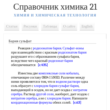
Справочник химика 21
ХИМИЯ И ХИМИЧЕСКАЯ ТЕХНОЛОГИЯ
Статьи
Рисунки
Таблицы
О сайте
English
Бария сульфат
Реакция с
родизонатом бария
.
Сульфат-ионы
при взаимодействии с красным
родизонатом бария
разрушают его с образованием сульфата бария,
вследствие чего красный
родизонат бария
обесцвечивается
[c.425]
Известны две
комплексные соли кобальта
,
отвечающие составу 0SO4 I 5NH3. Различие между
ними проявляется в том, что в
водном растворе
одна
соль образует с
хлоридом бария сульфат бария
,
выпадающий в осадок, но не дает осадка с
нитратом
серебра
. Раствор
другой соли
, наоборот, дает осадок с
нитратом серебра
, а не с
хлоридом бария
. Напишите
координационные формулы
обеих солей.
[c.62]