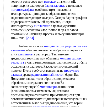
горячих растворов при
высоком
значении pH,
например из растворов
бария хлорида
с помощью
натрия сульфата
, особенно прм невысоких
температурах, приводит к образованию очень
медленно оседающих осадков. Осадок бария сульфата
подвергают тщательной промывке, иногда
многократному
кипяченню
с целью удаления
примесей (особенно хлор-понов н др.), и затем
отжиманию нафпльтр-прессах и высушиваипюпри
110—120°.
[c.81]
Необычно низкие
концентрации радиоактивных
элементов
обусловливают своеобразие поведения
этих
элементов
в растворах. Так, многие
труднорастворимые при обычных
концентрациях
вещества
в ультрамикроконцентрациях не могут быть
осаждены из раствора. Рассмотрим следующий
пример. Пусть требуется выделить из
продуктов
распада
урана
радиоактивный изотоп
бария Ва .
Допустим также, что в образце, подлежащем
обработке, содержится количество Ва ,
соответствующее 10
милликюри
активности
(величина весьма значительная, намного
превышающая активности, применяющиеся при
обычных химических индикаторных исследованиях).
Естественным было бы предположение, что барий,