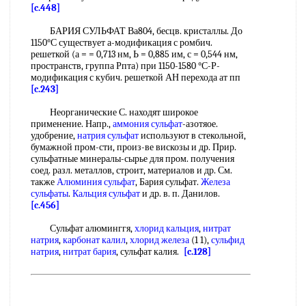
[c.448]
БАРИЯ СУЛЬФАТ Ва804, бесцв. кристаллы. До
1150°С существует а-модификация с ромбич.
решеткой (а = = 0,713 нм, Ь = 0,885 им, с = 0,544 нм,
пространств, группа Рпта) при 1150-1580 °С-Р-
модификация с кубич. решеткой АН перехода ат пп
[c.243]
Неорганические С. находят широкое
применение. Напр.,
аммония сульфат
-азотяое.
удобрение,
натрия сульфат
используют в стекольной,
бумажной пром-сти, произ-ве вискозы и др. Прир.
сульфатные минералы-сырье для пром. получения
соед. разл. металлов, строит, материалов и др. См.
также
Алюминия сульфат
, Бария сульфат.
Железа
сульфаты
.
Кальция сульфат
и др. в. п. Данилов.
[c.456]
Сульфат алюминггя,
хлорид кальция
,
нитрат
натрия
,
карбонат калил
,
хлорид железа
(1 1),
сульфид
натрия
,
нитрат бария
, сульфат калия.
[c.128]