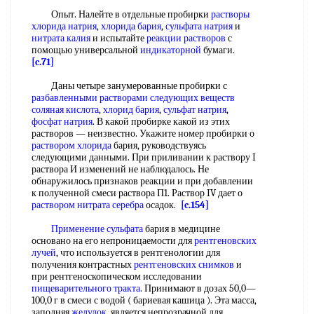
Опыт. Налейте в отдельные пробирки
растворы
хлорида натрия
,
хлорида бария
,
сульфата натрия
и
нитрата калия
и испытайте
реакции растворов
с
помощью универсальной
индикаторной
бумаги.
[c.71]
Даны четыре занумерованные пробирки с
разбавленными растворами
следующих веществ
соляная кислота
,
хлорид бария
,
сульфат натрия
,
фосфат натрия
. В какой пробирке какой из этих
растворов — неизвестно. Укажите номер пробирки о
раствором хлорида
бария, руководствуясь
следующими данными. При приливании к раствору I
раствора И изменений не наблюдалось. Не
обнаружилось признаков реакции и при добавлении
к полученной смеси раствора П1. Раствор IV дает о
раствором нитрата серебра
осадок.
[c.154]
Применение сульфата
бария в медицине
основано на его непроницаемости для
рентгеновских
лучей
, что используется в рентгенологии для
получения контрастных
рентгеновских снимков
и
при рентгеноскопическом исследовании
пищеварительного тракта
. Принимают в дозах 50,0—
100,0 г в смеси с водой ( бариевая кашица ). Эта масса,
заполняя
желудок
, является непрозрачной для