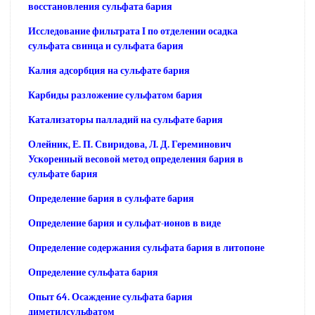
восстановления сульфата бария
Исследование фильтрата I по отделении осадка
сульфата свинца и сульфата бария
Калия адсорбция на сульфате бария
Карбиды разложение сульфатом бария
Катализаторы палладий на сульфате бария
Олейник, Е. П. Свиридова, Л. Д. Гереминович
Ускоренный весовой метод определения бария в
сульфате бария
Определение бария в сульфате бария
Определение бария и сульфат-ионов в виде
Определение содержания сульфата бария в литопоне
Определение сульфата бария
Опыт 64. Осаждение сульфата бария
диметилсульфатом