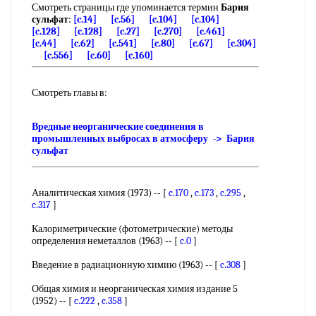
Смотреть страницы где упоминается термин
Бария
сульфат
:
[c.14]
[c.56]
[c.104]
[c.104]
[c.128]
[c.128]
[c.27]
[c.270]
[c.461]
[c.44]
[c.62]
[c.541]
[c.80]
[c.67]
[c.304]
[c.556]
[c.60]
[c.160]
Смотреть главы в:
Вредные неорганические соединения в
промышленных выбросах в атмосферу -> Бария
сульфат
Аналитическая химия (1973) -- [
c.170
,
c.173
,
c.295
,
c.317
]
Калориметрические (фотометрические) методы
определения неметаллов (1963) -- [
c.0
]
Введение в радиационную химию (1963) -- [
c.308
]
Общая химия и неорганическая химия издание 5
(1952) -- [
c.222
,
c.358
]