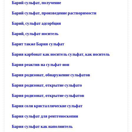
Барий сульфат, получение
Барий сульфат, произведение растворимости
Барий, сульфат адсорбция
Барий, сульфат носитель
Барит также Бария сульфат
Бария карбонат как носитель сульфат, как носитель
Бария реактив на сульфат-ион
Бария родизонат, обнаружение сульфатов
Бария родизонат, открытие сульфато
Бария родизонат, открытие сульфатов
Бария соли кристаллические сульфат
Бария сульфат для рентгеноскопии
Бария сульфат как наполнитель