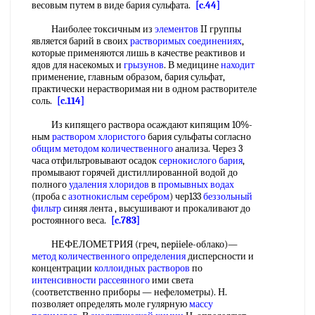
весовым путем в виде бария сульфата.
[c.44]
Наиболее токсичным из
элементов
II группы
является барий в своих
растворимых соединениях
,
которые применяются лишь в качестве реактивов и
ядов для насекомых и
грызунов
. В медицине
находит
применение, главным образом, бария сульфат,
практически нерастворимая ни в одном растворителе
соль.
[c.114]
Из кипящего раствора осаждают кипящим 10%-
ным
раствором хлористого
бария сульфаты согласно
общим методом количественного
анализа. Через 3
часа отфильтровывают осадок
сернокислого бария
,
промывают горячей дистиллированной водой до
полного
удаления хлоридов
в
промывных водах
(проба с
азотнокислым серебром
) чер133
беззольный
фильтр
синяя лента , высушивают и прокаливают до
ростоянного веса.
[c.783]
НЕФЕЛОМЕТРИЯ (греч, nepiiele-облако)—
метод количественного определения
дисперсности и
концентрации
коллоидных растворов
по
интенсивности рассеянного
ими света
(соответственно приборы — нефелометры). Н.
позволяет определять моле гулярную
массу