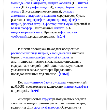
молибденовая жидкость
,
нитрат кобальта
(П),
нитрат
хрома
(П1),
сульфат меди
(И),
хлорид бария
,
сульфат
железа
(П) свежеприготовленный,
сульфат
алюминия
,
гидроксид кальция
, сероуглерод. Сухие
реактивы
гидрофосфат натрия
,
дигидрофосфат
натрия
,
фосфат натрия
,
фосфоритная мука
. Красный и
белый фосфор
. Нейтральный
лакмус
. рН-
индикаторная бумага
. Препараты
фосфорных
удобрений
для демонстрации.
[c.194]
В шести пробирках находятся бесцветные
растворы хлорида натрия
,
хлорида бария
, пнтрапа
бария,
сульфата серебра
,
серной кислоты
и
дистиллированная вода. Как можно определить
содержимое каждой пробирки, используя только
указанные в задаче растворы Предложить
последовательный ход анализа.
[c.450]
Вес
полученного бария сульфата
, умноженный
на 0,6086, соответствует количеству
натрия сульфата
в npenapaie.
[c.44]
Дисперсность и
структ
ра получаемых осадков
зависят от концеитра-ции растворов, температуры,
величины pH и
других факторов
. Осаждение из