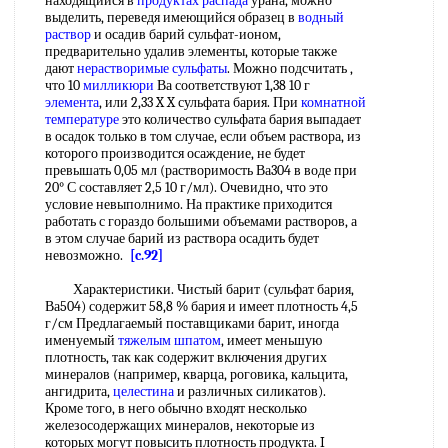
находящийся в
продуктах распада
урана, можно
выделить, переведя имеющийся образец в
водный
раствор
и осадив барий сульфат-ионом,
предварительно удалив элементы, которые также
дают
нерастворимые сульфаты
. Можно подсчитать ,
что 10
милликюри
Ва соответствуют 1,38 10 г
элемента
, или 2,33 X X сульфата бария. При
комнатной
температуре
это количество сульфата бария выпадает
в осадок только в том случае, если объем раствора, из
которого производится осаждение, не будет
превышать 0,05 мл (растворимость Ва304 в воде при
20° С составляет 2,5 10 г/мл). Очевидно, что это
условие невыполнимо. На практике приходится
работать с гораздо большими объемами растворов, а
в этом случае барий из раствора осадить будет
невозможно.
[c.92]
Характеристики. Чистый барит (сульфат бария,
Ва504) содержит 58,8 % бария и имеет плотность 4,5
г/см Предлагаемый поставщиками барит, иногда
именуемый
тяжелым шпатом
, имеет меньшую
плотность, так как содержит включения других
минералов (например, кварца, роговика, кальцита,
ангидрита,
целестина
и различных силикатов).
Кроме того, в него обычно входят несколько
железосодержащих минералов, некоторые из
которых могут повысить плотность продукта. I