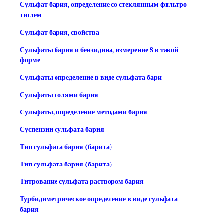
Сульфат бария, определение со стеклянным фильтро-
тиглем
Сульфат бария, свойства
Сульфаты бария и бензидина, измерение S в такой
форме
Сульфаты определение в виде сульфата бари
Сульфаты солями бария
Сульфаты, определение методами бария
Суспензии сульфата бария
Тип сульфата бария (барита)
Тип сульфата бария (барита)
Титрование сульфата раствором бария
Турбидиметрическое определение в виде сульфата
бария