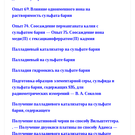
Опыт 69. Влияние одноименного иона на
растворимость сульфата бария
Опыт 74. Соосаждение перманганата калия с
сульфатом бария — Опыт 75. Соосаждение иона
меди(П) с гексацианоферратом(П) кадмия
Палладиевый катализатор на сульфате бария
Палладиевый на сульфате бария
Палладия гидроокись на сульфате бария
Подготовка образцов элементарной серы, сульфида и
сульфата бария, содержащих S35, длн
радиометрических измерений — В. А. Соколов
Получение палладиевого катализатора на сульфате
бария, содержащего
Получение платиновой черни по способу Вильштеттера.
. — Получение двуокиси платины по способу Адамса —
Получение палладиевого катализатора на сульфате