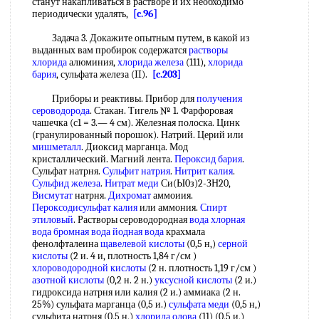
станут накапливаться в растворе и их необходимо
периодически удалять,
[c.96]
Задача 3. Докажите опытным путем, в какой из
выданных вам пробирок содержатся
растворы
хлорида
алюминия,
хлорида железа
(111),
хлорида
бария
, сульфата железа (II).
[c.203]
Приборы и реактивы. Прибор для
получения
сероводорода
. Стакан. Тигель № 1. Фарфоровая
чашечка (с1 = 3.— 4 см). Железная полоска. Цинк
(гранулированный порошок). Натрий. Церий или
мишметалл
. Диоксид марганца. Мод
кристаллический. Магний лента.
Пероксид бария
.
Сульфат натрня.
Сульфит натрия
.
Нитрит калия
.
Сульфид железа
.
Нитрат меди
Си(Ы0з)2-ЗН20,
Висмутат
натрня.
Дихромат
аммоиия.
Пероксодисульфат калия
или аммония.
Спирт
этиловый
. Растворы сероводородная
вода хлорная
вода бромная
вода йодная вода
крахмала
фенолфталеина
щавелевой кислоты
(0,5 н,)
серной
кислоты
(2 и. 4 и, плотность 1,84 г/см )
хлороводородной кислоты
(2 н. плотность 1,19 г/см )
азотной кислоты
(0,2 н. 2 н.)
уксусной кислоты
(2 и.)
гидроксида натрня или калия (2 и.) аммиака (2 н.
25%) сульфата марганца (0,5 и.)
сульфата меди
(0,5 н,)
сульфита натрня (0,5 н,)
хлорида олова
(11) (0,5 и,)