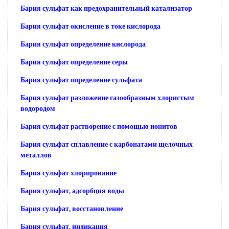
Бария сульфат как предохранительный катализатор
Бария сульфат окисление в токе кислорода
Бария сульфат определение кислорода
Бария сульфат определение серы
Бария сульфат определение сульфата
Бария сульфат разложение газообразным хлористым
водородом
Бария сульфат растворение с помощью ионитов
Бария сульфат сплавление с карбонатами щелочных
металлов
Бария сульфат хлорирование
Бария сульфат, адсорбция воды
Бария сульфат, восстановление
Бария сульфат, индикация