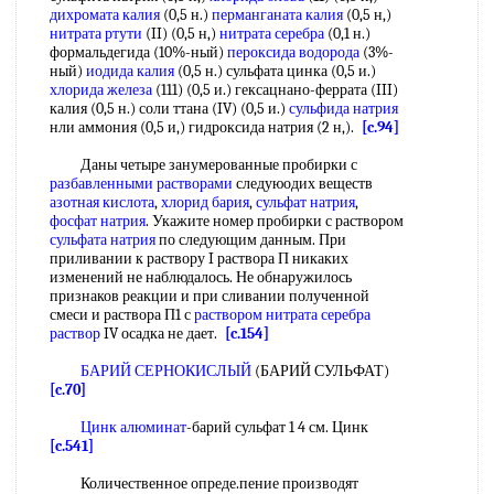
дихромата калия
(0,5 н.)
перманганата калия
(0,5 н,)
нитрата ртути
(II) (0,5 н,)
нитрата серебра
(0,1 н.)
формальдегида (10%-ный)
пероксида водорода
(3%-
ный)
иодида калия
(0,5 н.) сульфата цинка (0,5 и.)
хлорида железа
(111) (0,5 и.) гексацнано-феррата (III)
калия (0,5 н.) соли ттана (IV) (0,5 и.)
сульфида натрия
нли аммония (0,5 и,) гидроксида натрия (2 н,).
[c.94]
Даны четыре занумерованные пробирки с
разбавленными растворами
следуюодих веществ
азотная кислота
,
хлорид бария
,
сульфат натрия
,
фосфат натрия
. Укажите номер пробирки с раствором
сульфата натрия
по следующим данным. При
приливании к раствору I раствора П никаких
изменений не наблюдалось. Не обнаружилось
признаков реакции и при сливании полученной
смеси и раствора П1 с
раствором нитрата серебра
раствор
IV осадка не дает.
[c.154]
БАРИЙ СЕРНОКИСЛЫЙ
(БАРИЙ СУЛЬФАТ)
[c.70]
Цинк алюминат
-барий сульфат 1 4 см. Цинк
[c.541]
Количественное опреде.пение производят