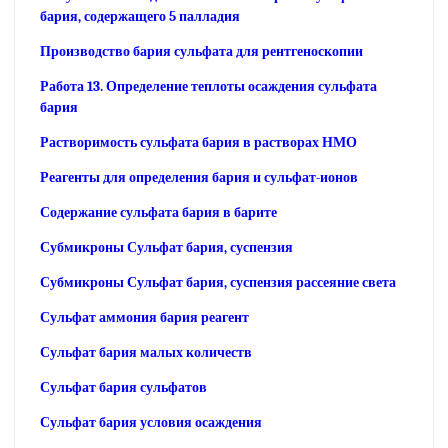
бария, содержащего 5 палладия
Производство бария сульфата для рентгеноскопии
Работа 13. Определение теплоты осаждения сульфата
бария
Растворимость сульфата бария в растворах НМО
Реагенты для определения бария и сульфат-ионов
Содержание сульфата бария в барите
Субмикроны Сульфат бария, суспензия
Субмикроны Сульфат бария, суспензия рассеяние света
Сульфат аммония бария реагент
Сульфат бария малых количеств
Сульфат бария сульфатов
Сульфат бария условия осаждения