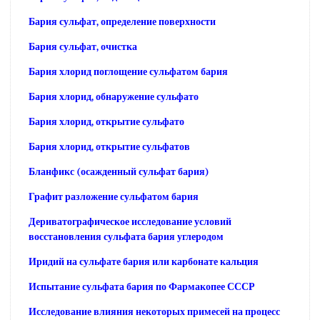
Бария сульфат, определение поверхности
Бария сульфат, очистка
Бария хлорид поглощение сульфатом бария
Бария хлорид, обнаружение сульфато
Бария хлорид, открытие сульфато
Бария хлорид, открытие сульфатов
Бланфикс (осажденный сульфат бария)
Графит разложение сульфатом бария
Дериватографическое исследование условий
восстановления сульфата бария углеродом
Иридий на сульфате бария или карбонате кальция
Испытание сульфата бария по Фармакопее СССР
Исследование влияния некоторых примесей на процесс