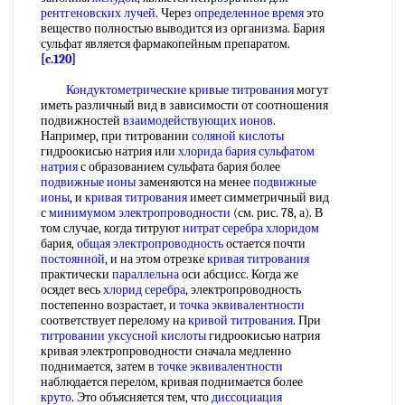
рентгеновских лучей
. Через
определенное время
это
вещество полностью выводится из организма. Бария
сульфат является фармакопейным препаратом.
[c.120]
Кондуктометрические кривые титрования
могут
иметь различный вид в зависимости от соотношения
подвижностей
взаимодействующих ионов
.
Например, при титровании
соляной кислоты
гидроокисью натрия или
хлорида бария
сульфатом
натрия
с образованием сульфата бария более
подвижные ионы
заменяются на менее
подвижные
ионы
, и
кривая титрования
имеет симметричный вид
с
минимумом электропроводности
(см. рис. 78, а). В
том случае, когда титруют
нитрат серебра хлоридом
бария,
общая электропроводность
остается почти
постоянной
, и на этом отрезке
кривая титрования
практически
параллельна
оси абсцисс. Когда же
осядет весь
хлорид серебра
, электропроводность
постепенно возрастает, и
точка эквивалентности
соответствует перелому на
кривой титрования
. При
титровании уксусной кислоты
гидроокисью натрия
кривая электропроводности сначала медленно
поднимается, затем в
точке эквивалентности
наблюдается перелом, кривая поднимается более
круто
. Это объясняется тем, что
диссоциация