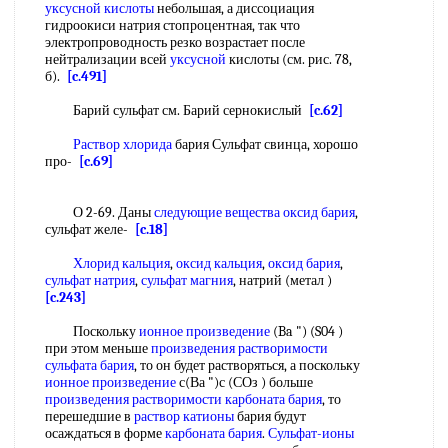
уксусной кислоты
небольшая, а диссоциация
гидроокиси натрия стопроцентная, так что
электропроводность резко возрастает после
нейтрализации всей
уксусной
кислоты (см. рис. 78,
б).
[c.491]
Барий сульфат см. Барий сернокислый
[c.62]
Раствор хлорида
бария Сульфат свинца, хорошо
про-
[c.69]
О 2-69. Даны
следующие вещества
оксид бария
,
сульфат желе-
[c.18]
Хлорид кальция
,
оксид кальция
,
оксид бария
,
сульфат натрия
,
сульфат магния
, натрий (метал )
[c.243]
Поскольку
ионное произведение
(Ba ") (S04 )
при этом меньше
произведения растворимости
сульфата бария
, то он будет растворяться, а поскольку
ионное произведение
с(Ва ")с (СОз ) больше
произведения растворимости карбоната бария
, то
перешедшие в
раствор катионы
бария будут
осаждаться в форме
карбоната бария
.
Сульфат-ионы