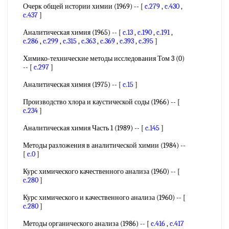
Очерк общей истории химии (1969) -- [
c.279
,
c.430
,
c.437
]
Аналитическая химия (1965) -- [
c.13
,
c.190
,
c.191
,
c.286
,
c.299
,
c.315
,
c.363
,
c.369
,
c.393
,
c.395
]
Химико-технические методы исследования Том 3 (0)
-- [
c.297
]
Аналитическая химия (1975) -- [
c.15
]
Производство хлора и каустической соды (1966) -- [
c.234
]
Аналитическая химия Часть 1 (1989) -- [
c.145
]
Методы разложения в аналитической химии (1984) --
[
c.0
]
Курс химического качественного анализа (1960) -- [
c.280
]
Курс химического и качественного анализа (1960) -- [
c.280
]
Методы органического анализа (1986) -- [
c.416
,
c.417