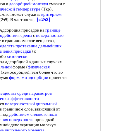
лоя и
десорбцией молекул
смазки с
ической температуре
(Ткр),
вского, может служить
критерием
[249]. В частности,
[c.243]
 Адсорбция присадок на
границе
одействия среды
с
поверхностью
 в граничном слое вещества,
еделять протекание
дальнейших
ачения присадки
) с
ибо
химически
Под адсорбцией в данных случаях
альной
форме (
физическая
(хемосорбция), тем более что во
вумя
формами адсорбции
провести
вещества среди
параметров
енки эффективности
тся
поверхностный дипольный
 граничном слое, зависящий от
и под
действием силового поля
ения поверхности
присадкой
мной деполяризации молекул.
на дипольного момента