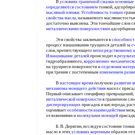
В
условиях граничной смазки
основные 
определяются состоянием
тонкой, адсорбир
масляной пленки
.
Устойчивость тонких
грани
свойства масла
, называемого маслянистостью
достаточно выяснена. Эти тончайшие слои 
металлическими поверхностями
адсорбцион
Эти свойства заключаются в
способност
процесс изнашивания трущихся деталей за
с
слоя, препятствующего
непосредственному 
Изнашивание деталей
происходит в
результа
гидроабразивного,
коррозионно-механическ
на трущиеся поверхности и
отделения матер
при трении с постепенным
изменением разм
В
настоящее время
получило
развитие 
механизма моющего действия
масел с приса
Первый описывает специфику превращений,
металлической поверхности
в граничном сло
диспергирующих
присадок и кислорода, рас
оценивает
особенности взаимодействия
межд
отложениями и
молекулами моющей
присад
Б. В. Дерягин, исследуя состояние тонк
масло в этих
условиях коренным
образом отл