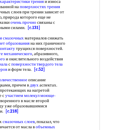
характеристики трения
и износа
ованной на
поверхностях трения
чных слоев при трении зависит от
, природа которого еще не
смазки
очень прочно
связаны с
ными силами.
[c.131]
и смазочных
материалов снижать
чет образования
на них граничного
контакту
трущихся поверхностей.
те механического
, абразивного,
ого
и окислительного воздействия
иала
с
поверхности твердого тела
еров
и форм тела.
[c.52]
количественное
описание
дками, причем в
двух
аспектах.
 протекающих на нагретой
е с
участием молекул
моюще-
творенного в масле второй
у уже образовавшимися
ки.
[c.218]
их
смазочных слоев
, показал, что
ичается от масла в
объемных