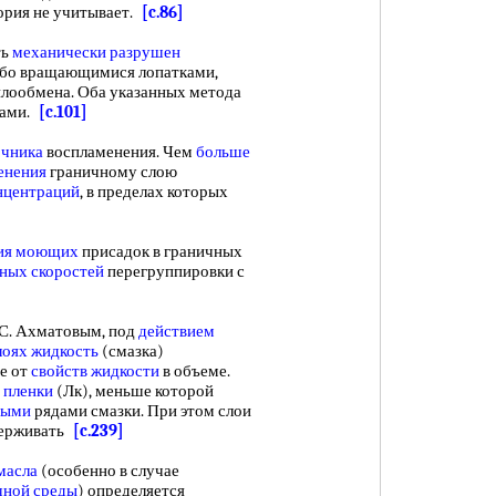
еория не учитывает.
[c.86]
ть
механически разрушен
ибо вращающимися лопатками,
лообмена. Оба указанных метода
мами.
[c.101]
очника
воспламенения. Чем
больше
енения
граничному слою
нцентраций
, в пределах которых
ия моющих
присадок в граничных
ных скоростей
перегруппировки с
С. Ахматовым, под
действием
лоях жидкость
(смазка)
е от
свойств жидкости
в объеме.
 пленки
(Лк), меньше которой
ными
рядами смазки. При этом слои
держивать
[c.239]
масла
(особенно в случае
чной среды
) определяется