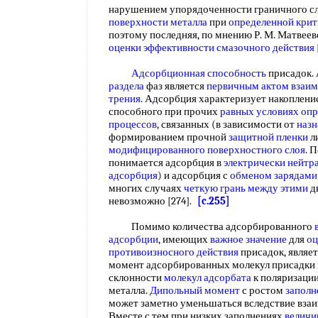
нарушением упорядоченности граничного с
поверхности металла
при
определенной крит
поэтому последняя, по мнению Р. М. Матвее
оценки эффективности
смазочного действия
Адсорбционная способность
присадок.
раздела
фаз является
первичным актом
взаим
трения
. Адсорбция характеризует накопление
способного при прочих
равных условиях
опр
процессов
, связанных (в зависимости от
назн
формированием прочной
защитной пленки
л
модифицированного
поверхностного слоя
. 
понимается адсорбция в
электрически нейтр
адсорбция
) и адсорбция с
обменом зарядами
многих случаях
четкую грань
между этими
д
невозможно [274].
[c.255]
Помимо количества адсорбированного
адсорбции
, имеющих
важное значение
для
оц
противоизносного действия
присадок, являе
момент адсорбированных молекул присадки в
склонности
молекул адсорбата
к поляризаци
металла.
Дипольный момент
с ростом
заполн
может заметно уменьшаться вследствие взаи
Вместе с тем при низких заполнениях
величи