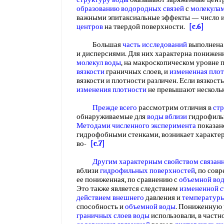
образованию водородных связей
с
молекула
важными эпитаксиальные эффекты — число 
центров
на твердой поверхности.
[c.6]
Большая
часть исследований
выполнена
и дисперсиями. Для них характерна понижен
молекул воды
, на макроскопическом уровне
вязкости
граничных слоев, и
измененная пло
вязкости и плотности различен. Если вязкость
изменения плотности
не превышают несколь
Прежде всего
рассмотрим отличия в
стр
обнаруживаемые для
воды вблизи
гидрофиль
Методами численного эксперимента
показано
гидрофобными стенками, возникает характе
во-
[c.7]
Другим характерным
свойством связан
вблизи
гидрофильных поверхностей
, по сов
ее пониженная, по сравнению с
объемной во
Это также является следствием
измененной 
действием внешнего
давления и
температуры
способность и
объемной воды
. Пониженную
граничных слоев воды
использовали, в частн