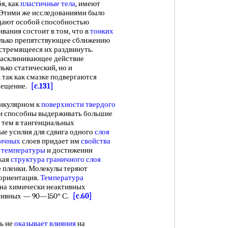
я, как
пластичные тела
, имеют
 Этими же исследованиями было
дают особой способностью
вания состоит в том, что в
тонких
только препятствующее сближению
и стремящееся их раздвинуть.
 Расклинивающее действие
лько статический, но и
, так как смазке подвергаются
емещение.
[c.131]
икулярном к
поверхности твердого
 и способны выдерживать большие
с тем в тангенциальных
ые усилия для сдвига одного
слоя
ничных
слоев придает им
свойства
 температуры
и достижении
кая
структура граничного слоя
е пленки. Молекулы теряют
зориентация.
Температура
на химически неактивных
ктивных — 90—150° С.
[c.60]
ь не
оказывает влияния
на