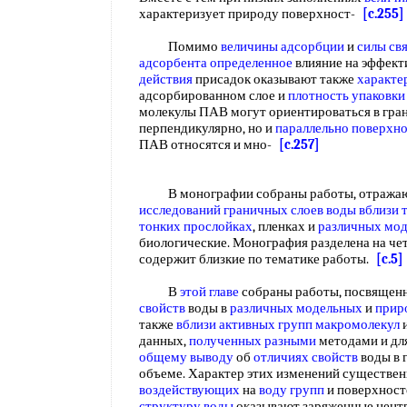
характеризует природу поверхност-
[c.255]
Помимо
величины адсорбции
и
силы св
адсорбента определенное
влияние на эффек
действия
присадок оказывают также
характе
адсорбированном слое и
плотность упаковки
молекулы ПАВ могут ориентироваться в гран
перпендикулярно, но и
параллельно поверхн
ПАВ относятся и мно-
[c.257]
В монографии собраны работы, отраж
исследований
граничных слоев воды
вблизи 
тонких прослойках
, пленках и
различных мо
биологические. Монография разделена на чет
содержит близкие по тематике работы.
[c.5]
В
этой главе
собраны работы, посвящен
свойств
воды в
различных модельных
и
прир
также
вблизи активных
групп макромолекул
и
данных,
полученных разными
методами и дл
общему выводу
об
отличиях свойств
воды в 
объеме. Характер этих изменений существе
воздействующих
на
воду групп
и поверхност
структуру воды
оказывают заряженные цент