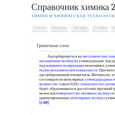
Справочник химика 2
ХИМИЯ И ХИМИЧЕСКАЯ ТЕХНОЛОГИ
Статьи
Рисунки
Таблицы
О сайте
E
Граничные слои
Адсорбироваться на
металлических пов
насыщенные молекулы
углеводородов. Адсор
под
влиянием поляризации
неактивных угле
полем
металлической поверхности
. Прочнос
адсорбированной пленки мала. Интересно, чт
состоящую из неполярных
углеводородных 
количество
(около 0,1%)
поверхностно-актив
будет образовываться достаточно прочный г
монослоя
поверхностно-активных молекул
и
ориентированных
неполярных молекул
углев
[c.60]