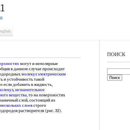
1
Я
nglish
ПОИСК
ерхностях
могут и неполярные
бция в данном случае происходит
водородных
молекул электрическим
ть и устойчивость такой
о если добавить в жидкость,
молекул
,
незначительное
ного вещества
, то на поверхностях
раничный слой, состоящий из
нескольких слоев
строго
одородов растворителя (рис. 32).