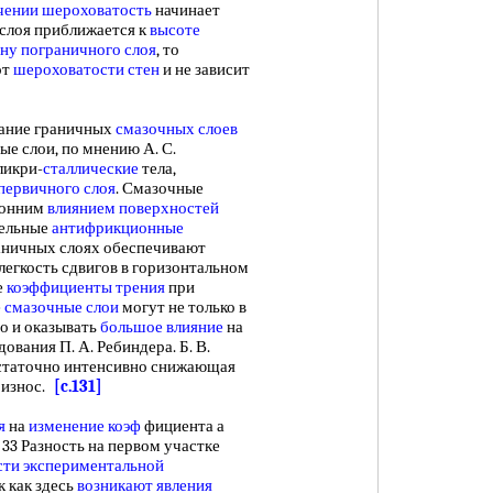
чении шероховатость
начинает
 слоя приближается к
высоте
ну пограничного слоя
, то
от
шероховатости стен
и не зависит
ание граничных
смазочных слоев
ые слои, по мнению А. С.
ликри-
сталлические
тела,
первичного слоя
. Смазочные
ронним
влиянием поверхностей
тельные
антифрикционные
аничных слоях обеспечивают
легкость сдвигов в горизонтальном
е
коэффициенты трения
при
е
смазочные слои
могут не только в
но и оказывать
большое влияние
на
дования П. А. Ребиндера. Б. В.
достаточно интенсивно снижающая
 износ.
[c.131]
я
на
изменение коэф
фициента а
 33 Разность на первом участке
сти
экспериментальной
к как здесь
возникают явления