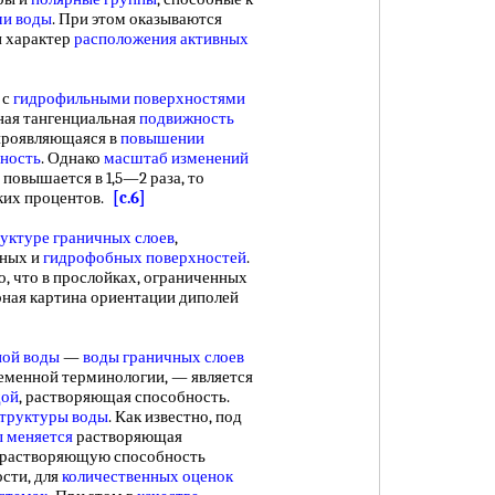
ми воды
. При этом оказываются
и характер
расположения активных
 с
гидрофильными поверхностями
ная тангенциальная
подвижность
 проявляющаяся в
повышении
тность
. Однако
масштаб изменений
 повышается в 1,5—2 раза, то
ких процентов.
[c.6]
уктуре граничных слоев
,
ных и
гидрофобных поверхностей
.
, что в прослойках, ограниченных
рная картина ориентации диполей
ной воды
—
воды граничных слоев
ременной терминологии, — является
дой
, растворяющая способность.
структуры воды
. Как известно, под
 меняется
растворяющая
 растворяющую способность
ости, для
количественных оценок