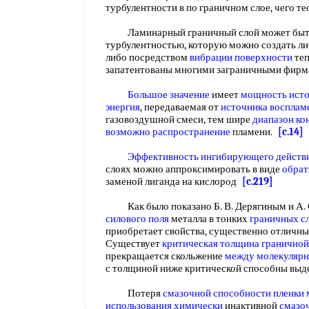
турбулентности в по граничном слое, чего т
Ламинарный граничный слой может бы
турбулентностью, которую можно создать л
либо посредством
вибрации поверхности
теп
запатентованы многими заграничными фир
Большое значение
имеет
мощность ист
энергия
, передаваемая от
источника восплам
газовоздушной смеси, тем шире
диапазон ко
возможно распространение
пламени.
[c.14]
Эффективность ингибирующего
действ
слоях можно аппроксимировать в виде
обрат
заменой лиганда на кислород
[c.219]
Как было показано Б. В. Дерягиным и А. 
силового поля
металла в тонких
граничных с
приобретает свойства, существенно отличны
Существует
критическая толщина
граничной
прекращается скольжение
между молекуляр
с толщиной ниже критической способны вы
Потеря
смазочной способности
пленки 
использования химически
инактивной
смазо