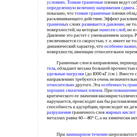
условиях
.
Тонкие граничные
пленки ведут себ
определенную величину
напряжения сдвига
.
показано, что
тонкие граничные
пленки обла
расклинивающего действия. Эффект расклини
граничных
слоях
развивается давление
, не 
поверхностей, на которые
нанесен слой
, но 
Давление это растет с уменьшением зазора.
увеличивается со скоростью, т. е. имеет не то
динамический характер, что
особенно важно
поверхности, имеющие относительное пер
Граничные слои в направлении, перпенд
тела
, обладают весьма большой прочностью
удельные нагрузки
(до 1000 кГ/см ). Вместе 
направлениях требуются очень незначительн
относительно
другого. Эта
особенность гра
хороших
смазочных пленок
. При
повышении
критического ее значения квазикристалличес
нарушается, происходит как бы расплавлени
способность к адсорбции, происходит их де
разрушения
граничного слоя
жирных кислот
металлах равна 40—80° С, а на химически а
При
ламинарном течении
шероховатост