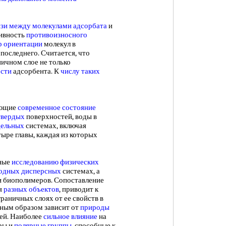
язи между
молекулами адсорбата
и
тивность
противоизносного
р ориентации
молекул в
последнего. Считается, что
ичном слое не только
ости
адсорбента. К
числу таких
ающие
современное состояние
твердых
поверхностей, воды в
дельных
системах, включая
ыре главы, каждая из которых
ные
исследованию физических
одных дисперсных
системах, а
 биополимеров. Сопоставление
я
разных объектов
, приводит к
граничных слоях от ее свойств в
нным образом зависит от
природы
ей. Наиболее
сильное влияние
на
ры и
полярные группы
, способные к