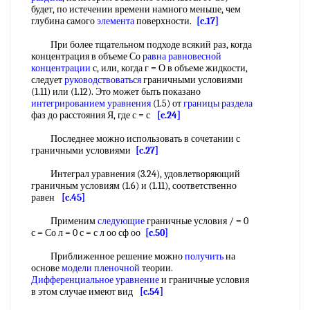
будет, по истечении времени намного меньше, чем
глубина самого
элемента
поверхности.
[c.17]
При более тщательном подходе всякий раз, когда
концентрация в объеме Со
равна
равновесной
концентрации
с, или, когда г = О в объеме жидкости,
следует
руководствоваться
граничными условиями
(1.11) или (1.12). Это может быть показано
интегрированием уравнения
(1.5) от
границы раздела
фаз до расстояния Я, где с = с
[c.24]
Последнее можно использовать в сочетании с
граничными условиями
[c.27]
Интеграл уравнения (3.24), удовлетворяющий
граничным условиям (1.6) и (1.11), соответственно
равен
[c.45]
Применим
следующие
граничные условия / = 0
с = Со л = 0 с = с л оо сф оо
[c.50]
Приближенное решение можно
получить
на
основе
модели пленочной
теории.
Дифференциальное уравнение
и граничные условия
в этом случае имеют вид
[c.54]