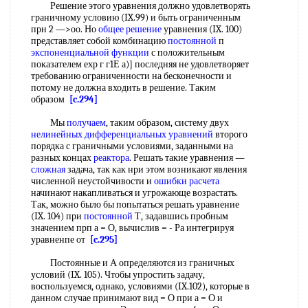
Решение этого уравнения должно удовлетворять
граничному условию (IX.99) и быть ограниченным
прн 2 —>оо. Но
общее решение
уравнения (IX. 100)
представляет собой комбинацию
постоянной
п
экспоненциальной функции
с положительным
показателем ехр г г1Е а)] последняя не удовлетворяет
требованию ограниченности на бесконечности и
потому не должна входить в решение. Таким
образом
[c.294]
Мы
получаем
, таким образом, систему двух
нелинейных дифференциальных уравнений
второго
порядка с граничными условиями, заданными на
разных концах
реактора
. Решать такие уравнения —
сложная
задача, так как нри этом возникают явления
численной неустойчивости и
ошибки расчета
начинают накапливаться и угрожающе возрастать.
Так, можно было бы попытаться решать уравнение
(IX. 104) при
постоянной
Т, задавшись пробным
значением прп а = О, вычислив = - Ра интегрируя
уравненпе от
[c.295]
Постоянные и А определяются из граничных
условий (IX. 105). Чтобы упростить задачу,
воспользуемся, однако, условиями (IX.102), которые в
данном случае принимают вид = О при а = О и