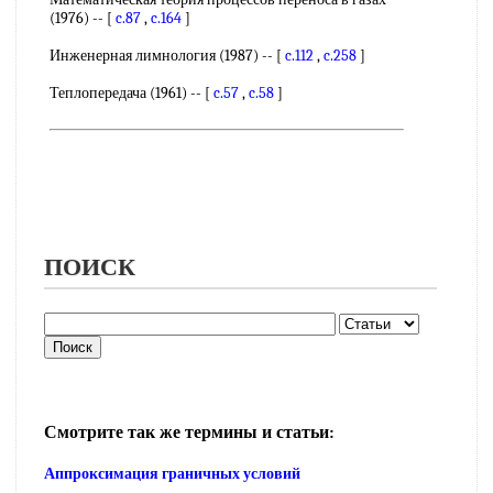
(1976) -- [
c.87
,
c.164
]
Инженерная лимнология (1987) -- [
c.112
,
c.258
]
Теплопередача (1961) -- [
c.57
,
c.58
]
ПОИСК
Смотрите так же термины и статьи:
Аппроксимация граничных условий