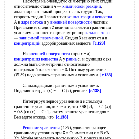
Несмотря на очевидную симметрию этих стадий
относительно стадии 4 —
химической реакции
,
анализировать такой процесс очень трудно. Так,
скорость стадии 1 зависит от
концентрации вещества
А в
ядре потока
и у
внешней поверхности
частицы
При анализе стадии 2 величина является граничным
условием, а концентрация внутри пор
катализатора
—
зависимой переменной
. Стадия 3 зависит от а и
концентраций
адсорбированных веществ
[c.123]
На
внешней поверхности
(при х = а)
концентрация вещества
А у
равна
с , и функция с (х)
должна быть симметрична относительно
центральной плоскости а = 0. Поэтому уравнение
(VI.39) надо решать с граничными условиями
[c.133]
С подходящими граничными условиями.
Подставив сюда с (х) = — С (х), решите
[c.138]
Интегрируя первое уравнение и используя
граничные условия, покажите, что -0)8 [с1, — С1 (х)]
= 0,8 [со (х) — Сг ], а затем решите уравнение для с,.
Выведите отсюда, что
[c.138]
Решение уравнения
( 1.39), удовлетворяющее
граничному условию при X = О, имеет вид с = В сЪ.
Хх. Чтобы определить постоянную В, подставим это