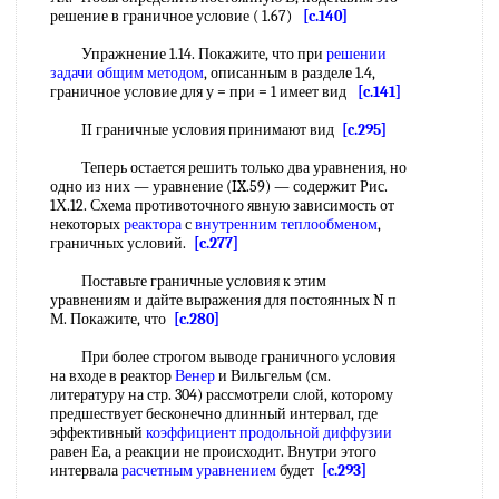
решение в граничное условие ( 1.67)
[c.140]
Упражнение 1.14. Покажите, что при
решении
задачи
общим методом
, описанным в разделе 1.4,
граничное условие для у = при = 1 имеет вид
[c.141]
II граничные условия принимают вид
[c.295]
Теперь остается решить только два уравнения, но
одно из них — уравнение (IX.59) — содержит Рис.
1Х.12. Схема противоточного явную зависимость от
некоторых
реактора
с
внутренним теплообменом
,
граничных условий.
[c.277]
Поставьте граничные условия к этим
уравнениям и дайте выражения для постоянных N п
М. Покажите, что
[c.280]
При более строгом выводе граничного условия
на входе в реактор
Венер
и Вильгельм (см.
литературу на стр. 304) рассмотрели слой, которому
предшествует бесконечно длинный интервал, где
эффективный
коэффициент продольной диффузии
равен Еа, а реакции не происходит. Внутри этого
интервала
расчетным уравнением
будет
[c.293]