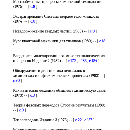
Массообменные процессы химической технологии
(1975) -- [
c.8
]
Экстрагирование Система твёрдое тело-жидкость
(1974) -- [
c.0
]
Псевдоожижение твёрдых частиц (1965) -- [
c.0
]
Курс квантовой механики для химиков (1980) -- [
c.18
]
Введение в моделирование химико технологических
процессов Издание 2 (1982) -- [
c.172
,
c.183
,
c.184
]
Обнаружение и диагностика неполадок в
химических и нефтехимических процессах (1983) -- [
c.90
]
Как квантовая механика объясняет химическую связь
(1973) -- [
c.0
]
Теория фазовых переходов Строгие результаты (1980)
-- [
c.0
]
Теплопередача Издание 3 (1975) -- [
c.22
,
c.137
]
Математическая теория процессов переноса в газах