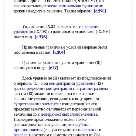
конечно при х —>оо. Это означает, что 4+ = О, так
как возрастающая
экспоненциальная функция
не
должна входить в решение. Таким образом
[c.296]
Упражнение IX.33. Покажите, что
решение
уравнения
(IX.108) с граничными условиями (IX. 105)
имеет вид
[c.298]
Правильные граничные условия впервые были
поставлены в статье
[c.304]
Граничные условия с учетом уравнения (10)
запишутся в виде
[c.17]
Здесь уравнение (11) вытекает из предположения
о первона чал ..ной
концентрации уравнение
(12)
дает
определение концентрации
на
границе раздела
фаз с и (13) может использоваться как третье
граничное условие, если даже к концу времени
существования элемента
t концентрация в его
пределах заметно отличается от первоначальной
величины со в
поверхностных слоях
элемента
.
Последнее предположение может также
рассматриваться как условие, что
глубина
проникновения
(т. е. расстояние от
поверхности
раздела
, на котором с заметно отличается от Со)