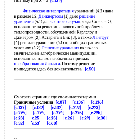
Поэтому при X = а
[c.139]
Физическая интерпретация
уравнений (4.2) дана
в разделе 1.2.
Данквертсом
[1] дано
решение
уравнения
(4.1) для
частного случая
, когда Со = с = О,
основанное на решении аналогичной проблемы
теплопроводности, обсужденной Карлслоу и
Джигером [2]. Астарита и Бик [3], а также
Лайтфут
[4] решили уравнение (4.1) при общих граничных
условиях (4.2).
Решение уравнения
включало
значительные алгебраические манипуляции,
основанные только на обычных приемах
преобразования Лапласа
. Поэтому решение
приводится здесь без доказательства
[c.50]
Смотреть страницы где упоминается термин
Граничные условия
:
[c.87]
[c.136]
[c.136]
[c.137]
[c.139]
[c.139]
[c.292]
[c.293]
[c.294]
[c.294]
[c.294]
[c.295]
[c.295]
[c.23]
[c.25]
[c.25]
[c.26]
[c.29]
[c.30]
[c.52]
[c.53]
[c.60]