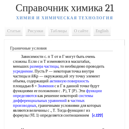
Справочник химика 21
ХИМИЯ И ХИМИЧЕСКАЯ ТЕХНОЛОГИЯ
Статьи
Рисунки
Таблицы
О сайте
English
Граничные условия
Зависимости с. п Т от и Г могут быть очень
сложны. Если с и Т изменяются в масштабах,
меньших
размера частицы
, то необходимо проводить
усреднение
. Пусть Р — некоторая точка внутри
частицы и йКр — окружаюш,ий эту точку элемент
объема, содержащий
активную поверхность
площадью 8 =
Значения
с и Г в данной точке будут
функциями ее положения с . Р), Т [Р). Эти
функции
определяются
как решение некоторой
системы
дифференциальных уравнений
в
частных
производных
, граничными условиями для которых
являются величины с ., Т. Тогда функция г из
формулы (VI. 1) определяется соотношением
[c.122]