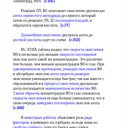
Ленинград, 1954.
[c.105]
Реакция (VI, 10) описывает окисление двуокисью
азота сернистого ангидрида
до серного, который
затем по реакции (VI, 11)
поглощается водой
, и
образуется серная кислота.
[c.77]
Дальнейшее окисление
двуокиси азота до
азотной кислоты
идет по схеме
[c.253]
Из ЭТИХ таблиц видно, что
скорость окисления
N0 в несколько раз меньше
скорости поглощения
окислов азота такой же концентрации. Это различие
тем больше, чем меньше концентрация N0 в газе. При
одновременном протекании
,
реакции окисления
N0
и абсорбции окислов
азота скорость реакции
окисления уменьщается еще быстрее, так как вместе с
образовавшейся в
процессе окисления
двуокисью
азота поглощается
эквивалентное количество
N0.
Таким образом
, концентрация N0 в газе снижается,
скорость окисления
ее еще больше уменьшается, что в
свою очередь
замедляет поглощение
окислов азота.
[c.200]
В
некоторых работах
объясняют роль
ряда
факторов
, влияющих на сорбцию, исходя лишь из
свойств сорбента
, присутствия в нем слабых,