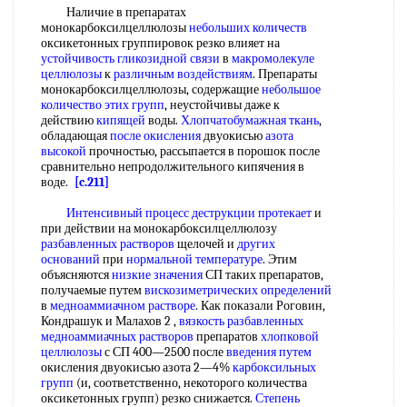
Наличие в препаратах
монокарбоксилцеллюлозы
небольших количеств
оксикетонных группировок резко влияет на
устойчивость гликозидной связи
в
макромолекуле
целлюлозы
к
различным воздействиям
. Препараты
монокарбоксилцеллюлозы, содержащие
небольшое
количество
этих групп
, неустойчивы даже к
действию
кипящей
воды.
Хлопчатобумажная ткань
,
обладающая
после окисления
двуокисью
азота
высокой
прочностью, рассыпается в порошок после
сравнительно непродолжительного кипячения в
воде.
[c.211]
Интенсивный процесс
деструкции протекает
и
при действии на монокарбоксилцеллюлозу
разбавленных растворов
щелочей и
других
оснований
при
нормальной температуре
. Этим
объясняются
низкие значения
СП таких препаратов,
получаемые путем
вискозиметрических определений
в
медноаммиачном растворе
. Как показали Роговин,
Кондрашук и Малахов 2 ,
вязкость разбавленных
медноаммиачных растворов
препаратов
хлопковой
целлюлозы
с СП 400—2500 после
введения путем
окисления двуокисью азота 2—4%
карбоксильных
групп
(и, соответственно, некоторого количества
оксикетонных групп) резко снижается.
Степень