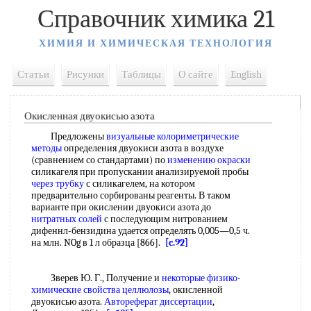
Справочник химика 21
ХИМИЯ И ХИМИЧЕСКАЯ ТЕХНОЛОГИЯ
Статьи
Рисунки
Таблицы
О сайте
English
Окисленная двуокисью азота
Предложены
визуальные колориметрические
методы
определения двуокиси азота в воздухе
(сравнением со стандартами) по
изменению окраски
силикагеля при пропускании анализируемой пробы
через трубку
с силикагелем, на котором
предварительно сорбированы реагенты. В таком
варианте при окислении двуокиси азота до
нитратных солей
с последующим нитрованием
дифеннл-бензидина удается определять 0,005—0,5 ч.
на млн. NOg в 1 л образца [866].
[c.92]
Зверев Ю. Г., Получение и
некоторые физико-
химические свойства целлюлозы
, окисленной
двуокисью азота.
Автореферат диссертации
,