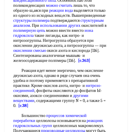
конденсационного типа
. Особенностью этой
поликонденсацип
можно считать
лишь то, что
образую-ш,аяся при
реакции вода
выделяется только
из одного из исходных веш,еств. Вышеприведенные
структуры полимера
подтверждаются
структурным
анализом
. При
использовании других
окислителей в
полимерную цепь
можно ввести вместо
иона
гидроксила
такие лиганды, как нитро- и
нитрозогруппы. Нитрогруппа образуется при
окислении двуокисью азота, а питрозогруппа — при
окислении смесью
окиси азота и кислорода [116].
Синтезированы аналогичные мышьяк- и
железосодержащие полпмеры [116].
[c.263]
Реакция идет менее энергично, чем окисление
двуокисью азота, однако в ряде случаев она очень
удобна и поэтому применяется з препаративной
практике. Кроме окислов азота, нитро- и
нитрозо-
соединений
, фосфиты окисляются до фосфатов Ы-
окисями, азокси-соединениями и
другими
веществами
, содержащими группу N = 0, а также 5 =
0.
[c.38]
Большинство
процессов химической
переработки
целлюлозы основывается на
реакциях
гидроксильных групп
целлюлозных макромолекул.
Получающиеся
производные целлюлозы
могут быть