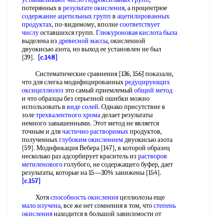
потерянных в
результате окисления
, а процентрюе
содержание ацетильных групп
в
ацетилированных
продуктах
, по-видимому, вполне
соответствует
числу
оставшихся групп.
Глюкуроновая кислота
была
выделена из
древесной массы
, окисленной
двуокисью азота, но выход ее установлен не был
[39].
[c.148]
Систематические сравнения [136, 156J показали,
что для слегка модифицированных
редуцирующих
оксицеллюлоз
это самый приемлемый
общий метод
и что образцы без серьезной ошибки можно
использовать в
виде солей
. Однако присутствие в
золе
трехвалентного хрома
делает результаты
немного завышенными. Этот метод не является
точным и для
частично растворимых
продуктов,
полученных
глубоким окислением
двуокисью азота
[59]. Модификация Вебера [147], в которой образец
несколько раз адсорбирует краситель из
растворов
метиленового
голубого, не содержащего буфер, дает
результаты, которые на 15—30% занижены [154].
[c.157]
Хотя
способность окисления
целлюлозы еще
мало изучена
, все же нет сомнения в том, что
степень
окисления
находится в большой зависимости от