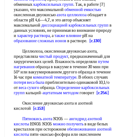
обменных
карбоксильных групп
. Так, в работе [7]
указано, что максимальной
обменной емкостью
окисленная двуокисью
азота целлюлоза
обладает в
области pH 4,6—4,7, и это автор объясняет
максимальной
диссоциацией карбоксильных групп
в
данных условиях, не принимая во внимание природу
и
характер раствора
, а
также влияние
pH на
образование сложных ионов
в растворе.
[c.130]
Целлюлоза, окисленная двуокисью азота,
представляла
чистый продукт
, предназначенный для
хирургических целей. Влажность определяли
путем
нагревания
образца в вакууме в течение 30 мин при
50° или вакуумированием другого образца в течение
16 час при
комнатной температуре
. В обоих случаях
потеря веса
была
приблизительно одинаковой 10,1/о
от
веса сухого
образца.
Определение карбоксильных
групп
кальций-
ацетатным методом
говорит
[c.256]
Окисление двуокисью азота и азотной
кислотой
[c.153]
Пятиокись азота
N2O5 —
ангидрид азотной
кислоты
HNO3. N2O5
можно получить
в виде белых
кристаллов при осторожном
обезвоживании азотной
кислоты
пяти-окисью фосфора или окислением