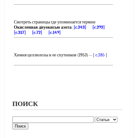
Смотреть страницы где упоминается термин
Окисленная двуокисью азота
:
[c.243]
[c.292]
[c.317]
[c.72]
[c.149]
Химия целлюлозы и ее спутников (1953) -- [
c.285
]
ПОИСК