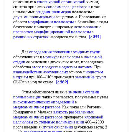
описанных в
классической органической
химии,
синтеза привитых
сополимеров целлюлозы
и так
называемых
сендвич-полимеров
целлюлозы с
другими полимерными
веществами. Исследования в
области
модификации целлюлозы
в ближайшие годы
безусловно приведут к широкому
использованию
препаратов
модифицированной целлюлозы
в
различных отраслях
народного хозяйства.
[c.322]
Для
определения положения
эфирных групп
,
образующихся в
молекуле целлюлозы
в
начальной
стадии
ее окисления двуокисью азота, проводилась
обработка
этого продукта
иодистым натрием
. При
взаимодействии азотнокислых
эфиров с
иодистым
натрием
при 100—110° происходит
замещение групп
ОЫОг на иод по схеме
[c.289]
Этим объясняются низкие
значения степени
полимеризации
таких препаратов, получаемые путем
вискозиметрических определений
в
медноаммиачном растворе
. Как показали Роговин,
Кондращук и Малахов
вязкость разбавленных
медноаммиачных растворов
препаратов
хлопковой
целлюлозы
со
степенью полимеризации
400—2500
после введения (
путем окисления
двуокисью азота) 2