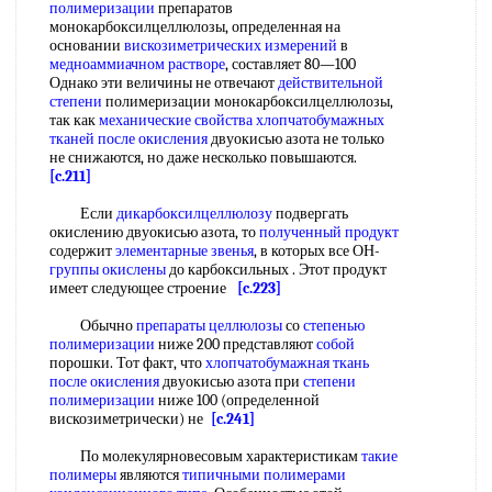
полимеризации
препаратов
монокарбоксилцеллюлозы, определенная на
основании
вискозиметрических измерений
в
медноаммиачном растворе
, составляет 80—100
Однако эти величины не отвечают
действительной
степени
полимеризации монокарбоксилцеллюлозы,
так как
механические свойства
хлопчатобумажных
тканей
после окисления
двуокисью азота не только
не снижаются, но даже несколько повышаются.
[c.211]
Если
дикарбоксилцеллюлозу
подвергать
окислению двуокисью азота, то
полученный продукт
содержит
элементарные звенья
, в которых все ОН-
группы окислены
до карбоксильных . Этот продукт
имеет следующее строение
[c.223]
Обычно
препараты целлюлозы
со
степенью
полимеризации
ниже 200 представляют
собой
порошки. Тот факт, что
хлопчатобумажная ткань
после окисления
двуокисью азота при
степени
полимеризации
ниже 100 (определенной
вискозиметрически) не
[c.241]
По молекулярновесовым характеристикам
такие
полимеры
являются
типичными полимерами