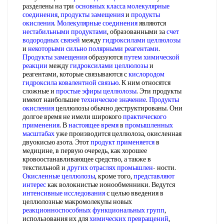
разделены на три
основных класса
молекулярные
соединения
,
продукты замещения
и
продукты
окисления
.
Молекулярные соединения
являются
нестабильными продуктами
, образованными за
счет
водородных связей
между
гидроксилами целлюлозы
и
некоторыми сильно
полярными реагентами
.
Продукты замещения
образуются
путем химической
реакции
между
гидроксилами целлюлозы
и
реагентами, которые связываются с
кислородом
гидроксила
ковалентной связью
. К ним относятся
сложные и
простые эфиры целлюлозы
. Эти продукты
имеют наибольшее
техническое значение
.
Продукты
окисления
целлюлозы обычно деструктированы. Они
долгое время не имели широкого
практического
применения
. В
настоящее время
в
промышленных
масштабах
уже производится целлюлоза, окисленная
двуокисью азота. Этот
продукт применяется
в
медицине, в первую очередь, как хорошее
кровоостанавливающее средство, а также в
текстильной и
других отраслях промышлен
- ности.
Окисленные целлюлозы
, кроме того,
представляют
интерес
как волокнистые ионообменники. Ведутся
интенсивные исследования
с целью введения в
целлюлозные макромолекулы новых
реакционноспособных функциональных групп
,
использования их для
химических превращений
,