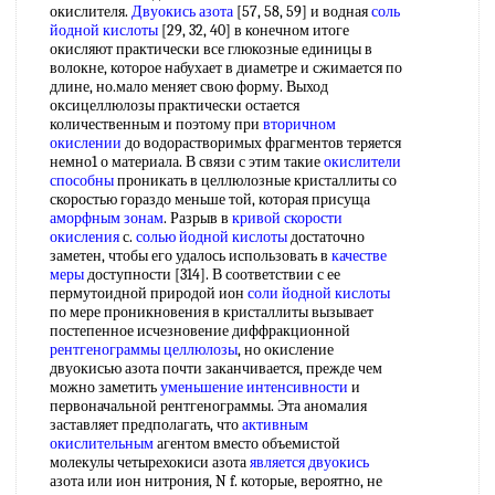
окислителя.
Двуокись азота
[57, 58, 59] и водная
соль
йодной кислоты
[29, 32, 40] в конечном итоге
окисляют практически все глюкозные единицы в
волокне, которое набухает в диаметре и сжимается по
длине, но.мало меняет свою форму. Выход
оксицеллюлозы практически остается
количественным и поэтому при
вторичном
окислении
до водорастворимых фрагментов теряется
немно1 о материала. В связи с этим такие
окислители
способны
проникать в целлюлозные кристаллиты со
скоростью гораздо меньше той, которая присуща
аморфным зонам
. Разрыв в
кривой скорости
окисления
с.
солью йодной кислоты
достаточно
заметен, чтобы его удалось использовать в
качестве
меры
доступности [314]. В соответствии с ее
пермутоидной природой ион
соли йодной кислоты
по мере проникновения в кристаллиты вызывает
постепенное исчезновение диффракционной
рентгенограммы целлюлозы
, но окисление
двуокисью азота почти заканчивается, прежде чем
можно заметить
уменьшение интенсивности
и
первоначальной рентгенограммы. Эта аномалия
заставляет предполагать, что
активным
окислительным
агентом вместо объемистой
молекулы четырехокиси азота
является двуокись
азота или ион нитрония, N f. которые, вероятно, не