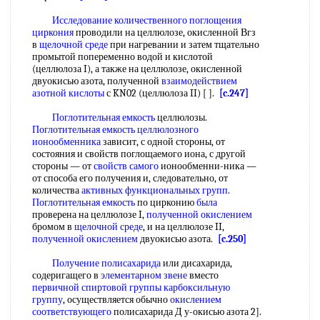
Исследование количественного
поглощения
циркония
проводили на целлюлозе, окисленной Вгз
в
щелочной среде
при нагревании и затем тщательно
промытой попеременно водой и кислотой
(целлюлоза I), а также на целлюлозе, окисленной
двуокисью азота, полученной
взаимодействием
азотной кислоты
с KN02 (целлюлоза II) [ ].
[c.247]
Поглотительная емкость
целлюлозы.
Поглотительная емкость
целлюлозного
ионообменника
зависит, с одной стороны, от
состояния и свойств поглощаемого иона, с другой
стороны — от
свойств самого
ионообменни-ника —
от способа его получения и, следовательно, от
количества
активных функциональных групп
.
Поглотительная емкость
по цирконию
была
проверена на целлюлозе I,
полученной окислением
бромом в
щелочной среде
, и на целлюлозе II,
полученной окислением
двуокисью азота.
[c.250]
Получение полисахарида
или дисахарида,
содеригащего в
элементарном звене
вместо
первичной спиртовой группы карбоксильную
группу
, осуществляется обычно
окислением
соответствующего
полисахарида Д у-окисью азота 2].