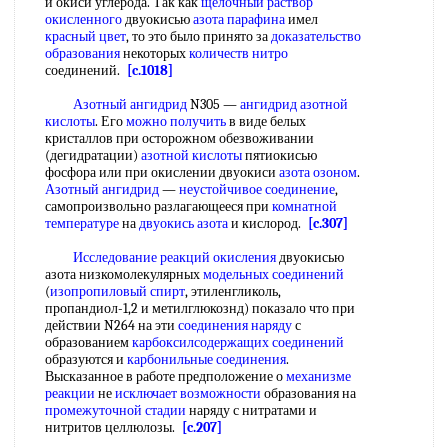
и окиси углерода. Так как
щелочный раствор
окисленного
двуокисью
азота парафина
имел
красный цвет
, то это было принято за
доказательство
образования
некоторых
количеств нитро
соединений.
[c.1018]
Азотный ангидрид
N305 —
ангидрид азотной
кислоты
. Его
можно получить
в виде белых
кристаллов при осторожном обезвоживании
(дегидратации)
азотной кислоты
пятиокисью
фосфора или при окислении двуокиси
азота озоном
.
Азотный ангидрид
—
неустойчивое соединение
,
самопроизвольно разлагающееся при
комнатной
температуре
на
двуокись азота
и кислород.
[c.307]
Исследование реакций окисления
двуокисью
азота низкомолекулярных
модельных соединений
(
изопропиловый спирт
, этиленгликоль,
пропандиол-1,2 и метилглюкознд) показало что при
действии N264 на эти
соединения наряду
с
образованием
карбоксилсодержащих соединений
образуются и
карбонильные соединения
.
Высказанное в работе предположение о
механизме
реакции
не
исключает возможности
образования на
промежуточной стадии
наряду с нитратами и
нитритов целлюлозы.
[c.207]