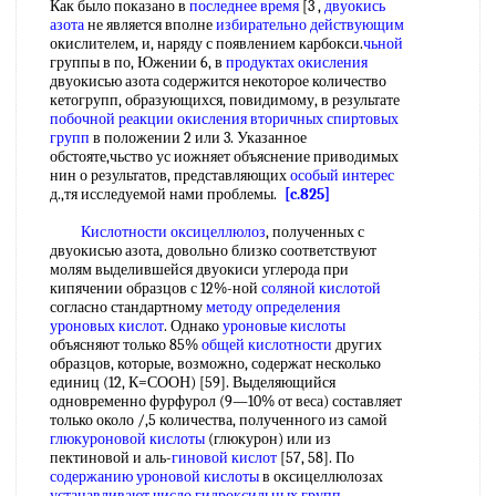
Как было показано в
последнее время
[3 ,
двуокись
азота
не является вполне
избирательно действующим
окислителем, и, наряду с появлением карбокси.
чьной
группы в по, Южении 6, в
продуктах окисления
двуокисью азота содержится некоторое количество
кетогрупп, образующихся, повидимому, в результате
побочной реакции
окисления вторичных спиртовых
групп
в положении 2 или 3. Указанное
обстояте,чьство ус иожняет объяснение приводимых
нин о результатов, представляющих
особый интерес
д.,тя исследуемой нами проблемы.
[c.825]
Кислотности оксицеллюлоз
, полученных с
двуокисью азота, довольно близко соответствуют
молям выделившейся двуокиси углерода при
кипячении образцов с 12%-ной
соляной кислотой
согласно стандартному
методу определения
уроновых кислот
. Однако
уроновые кислоты
объясняют только 85%
общей кислотности
других
образцов, которые, возможно, содержат несколько
единиц (12, К=СООН) [59]. Выделяющийся
одновременно фурфурол (9—10% от веса) составляет
только около /,5 количества, полученного из самой
глюкуроновой кислоты
(глюкурон) или из
пектиновой и аль-
гиновой кислот
[57, 58]. По
содержанию уроновой кислоты
в оксицеллюлозах
устанавливают число
гидроксильных групп
,