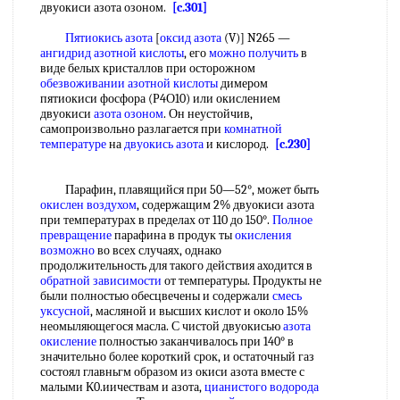
двуокиси азота озоном.
[c.301]
Пятиокись азота
[
оксид азота
(V)] N265 —
ангидрид азотной кислоты
, его
можно получить
в
виде белых кристаллов при осторожном
обезвоживании азотной кислоты
димером
пятиокиси фосфора (Р4О10) или окислением
двуокиси
азота озоном
. Он неустойчив,
самопроизвольно разлагается при
комнатной
температуре
на
двуокись азота
и кислород.
[c.230]
Парафин, плавящийся при 50—52°, может быть
окислен воздухом
, содержащим 2% двуокиси азота
при температурах в пределах от 110 до 150°.
Полное
превращение
парафина в продук ты
окисления
возможно
во всех случаях, однако
продолжительность для такого действия аходится в
обратной зависимости
от температуры. Продукты не
были полностью обесцвечены и содержали
смесь
уксусной
, масляной и высших кислот и около 15%
неомыляющегося масла. С чистой двуокисью
азота
окисление
полностью заканчивалось при 140° в
значительно более короткий срок, и остаточный газ
состоял главньгм образом из окиси азота вместе с
малыми К0.иичествам и азота,
цианистого водорода