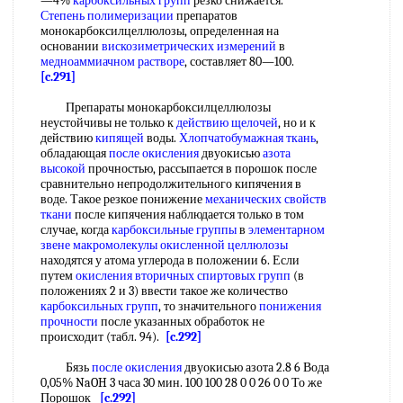
—4%
карбоксильных групп
резко снижается.
Степень полимеризации
препаратов
монокарбоксилцеллюлозы, определенная на
основании
вискозиметрических измерений
в
медноаммиачном растворе
, составляет 80—100.
[c.291]
Препараты монокарбоксилцеллюлозы
неустойчивы не только к
действию щелочей
, но и к
действию
кипящей
воды.
Хлопчатобумажная ткань
,
обладающая
после окисления
двуокисью
азота
высокой
прочностью, рассыпается в порошок после
сравнительно непродолжительного кипячения в
воде. Такое резкое понижение
механических свойств
ткани
после кипячения наблюдается только в том
случае, когда
карбоксильные группы
в
элементарном
звене макромолекулы
окисленной целлюлозы
находятся у атома углерода в положении 6. Если
путем
окисления вторичных спиртовых групп
(в
положениях 2 и 3) ввести такое же количество
карбоксильных групп
, то значительного
понижения
прочности
после указанных обработок не
происходит (табл. 94).
[c.292]
Бязь
после окисления
двуокисью азота 2.8 6 Вода
0,05% NaOH 3 часа 30 мин. 100 100 28 0 0 26 0 0 То же
Порошок
[c.292]