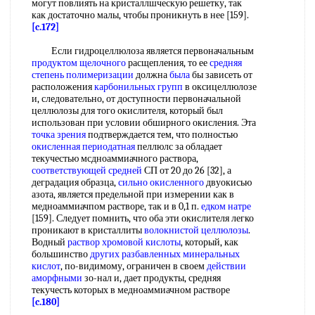
могут повлиять на кристаллшческую решетку, так
как достаточно малы, чтобы проникнуть в нее [159].
[c.172]
Если гидроцеллюлоза является первоначальным
продуктом щелочного
расщепления, то ее
средняя
степень полимеризации
должна
была
бы зависеть от
расположения
карбонильных групп
в оксицеллюлозе
и, следовательно, от доступности первоначальной
целлюлозы для того окислителя, который был
использован при условии обширного окисления. Эта
точка зрения
подтверждается тем, что полностью
окисленная периодатная
пеллюлс за обладает
текучестью мсдноаммиачного раствора,
соответствующей средней
СП от 20 до 26 [32], а
деградация образца,
сильно окисленного
двуокисью
азота, является предельной при измерении как в
медноаммиачпом растворе, так и в 0,1 п.
едком натре
[159]. Следует помнить, что оба эти окислителя легко
проникают в кристаллиты
волокнистой целлюлозы
.
Водный
раствор хромовой кислоты
, который, как
большинство
других разбавленных
минеральных
кислот
, по-видимому, ограничен в своем
действии
аморфными
зо-нал и, дает продукты, средняя
текучесть которых в медноаммиачном растворе
[c.180]