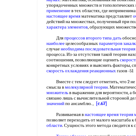
упорядоченных множеств и топологических 
применение
в тех областях, где неприменима
настоящее время
математика представляет
о
действий на множествах, полученный при по
характера элементов
, образующих множест
Для
процессов второго
типа дать
обосно
наиболее
целесообразных
параметров закалк
случае
необходима последовательная
теория
процесса. Из-за отсутствия такой теории на
соотношения, позволяющие оценить
скорост
конкретных условиях и выяснить факторы, 
скорость
охлаждения реакционных
газов -51
Вместе с тем следует отметить, что 2 не
смысла в
молекулярной теории
. Математиче
множитель
в выражении для вероятности, а 
связано лишь с вычислительной стороной де
значений
по ансамблю. ,
[c.67]
Развиваемая в
настоящее время
теория 
позволяет переходить от малого масштаба к
области
. Сущность этого метода сводится