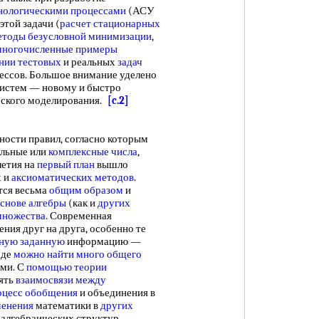
нологическими процессами
(АСУ
этой задачи (
расчет стационарных
етоды безусловной минимизации
,
многочисленные
примеры
нии тестовых
и реальных
задач
ессов. Большое внимание уделено
истем — новому и быстро
ского моделирования.
[c.2]
ости правил, согласно которым
ельные или
комплексные числа
,
летия на
первый план
вышло
х и
аксиоматических методов
.
тся весьма
общим образом
и
снове алгебры
(как и
других
множества
. Современная
ния друг на друга, особенно те
ную заданную
информацию —
оде
можно найти
много общего
ми. С
помощью теории
ять
взаимосвязи между
оцесс обобщения
и объединения в
менения
математики в
других
 алгебраических структур,