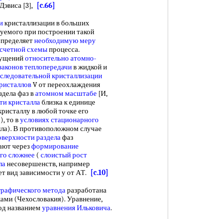
 Дэвиса [3],
[c.66]
и
кристаллизации в больших
уемого при построении такой
определяет
необходимую меру
счетной схемы
процесса.
пущений
относительно атомно-
законов теплопередачи
в жидкой и
оследовательной
кристаллизации
кристаллов
V от переохлаждения
здела фаз в
атомном масштабе
[И,
ти кристалла
близка к единице
кристаллу в любой точке его
, то в
условиях стационарного
ла). В противоположном случае
оверхности раздела
фаз
ают через
формирование
го сложнее
(
слоистый рост
ла
несовершенств, например
яет вид зависимости у от АТ.
[c.10]
графического метода
разработана
ками (Чехословакия). Уравнение,
под названием
уравнения Ильковича
.