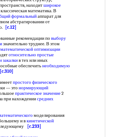
пространств, находит
широкое
 классическая математика. В
бщий формальный
аппарат для
лном абстрагировании от
во.
[c.12]
ванные рекомендации по
выбору
и
значительно труднее. В этом
 математической оптимизации
ходят
относительно простые
и закалки
в тех или иных
способные обеспечить
необходимую
[c.310]
 имеет
простого физического
ски — это
нормирующий
большое
практическое значение
2
ла при нахождении
средних
математического
моделирования
 большему и в
кинетической
 к следующему
[c.233]