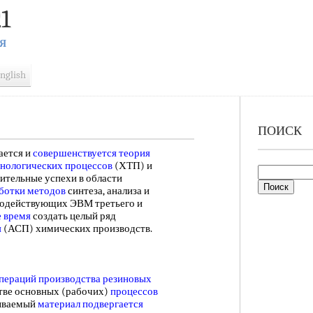
1
Я
nglish
ПОИСК
ается и
совершенствуется теория
нологических процессов
(ХТП) и
ительные успехи в области
ботки методов
синтеза, анализа и
одействующих ЭВМ третьего и
 время
создать целый ряд
я
(АСП) химических производств.
операций
производства резиновых
стве основных (рабочих)
процессов
ываемый
материал подвергается