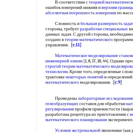
В соответствии с
теорией математическ
ошибок измерений иижняя и
верхняя границ
абсолютная погрешность измерения
по масс
Сложность и
большая размерность зада
стороны, требует
разработки специальных
ме
данных задач. С другой стороны, необходимо
создано в
теории математического
программ
управления.
[c.11]
Математическое моделирование
станов
инженерной химии
[1, 8, 17, 18, 44]. Однако
строгой теории
математического моделиров
технологии
. Кроме того, определенные слож
трактовке
некоторых понятий
и определений 
математического
моделирования.
[c.9]
Проведены
лабораторные исследования
гелеобразующих
составов для обработки
наг
регулирования
профиля приемистости (выра
разработана рецептура их приготовления с
и
математического планирования
эксперимент
Условия экстремальной
экономики (как 