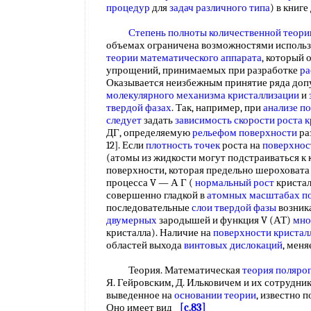
процедур
для
задач различного типа
) в книге
Степень полноты
количественной теори
объемах ограничена возможностями использ
теории математического аппарата
, который 
упрощений, принимаемых при разработке
ра
Оказывается неизбежным принятие ряда до
молекулярного
механизма кристаллизации
и
твердой фазах
. Так, например, при
анализе п
следует
задать
зависимость скорости роста 
ДГ, определяемую
рельефом поверхности
ра
12]. Если
плотность точек
роста на
поверхнос
(атомы из жидкости могут подстраиваться к 
поверхности, которая предельно шероховата )
процесса V — А Г (
нормальный рост
кристал
совершенно гладкой в
атомных масштабах
п
последовательные
слои твердой фазы
возник
двумерных
зародышей и функция V (АТ)
мно
кристалла). Наличие на
поверхности кристал
областей выхода
винтовых дислокаций
, мен
Теория. Математическая
теория поляро
Я. Гейровским, Д. Ильковичем и их сотрудни
выведенное на
основании теории
, известно 
Оно имеет вид
[c.83]