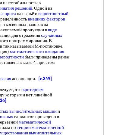
 и нестабильности в
ринятия решений
. Одной из
ь спроса
на сырьё и
вероятностный
пределенность
внешних факторов
 и косвенных налогов на
закупаемой продукции в
виде
ания для отражения
случайных
кого программирования. В
в так называемой М-постановке,
ация)
математического ожидания
вероятности
были приведены ранее
ставлена в главе 4, при этом
овесия
ассоциации.
[c.349]
ледует, что
критерием
жду которыми нет линейной
126]
стых
вычислительных машин
и
можных
вариантов приведено в
 серьезной
математической
риала по
теории математической
существования
вычислительных