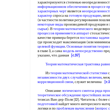
характеризуются степенью неопределенности
информационном обеспечении
в
процессе п
характерных черт
является
неопределенност
характер
спроса на
готовую продукцию
, нео
(в частности политики регулирования пошлин
некоторые виды
производимой продукции и 
сырья
). В
теории математического
моделиров
процессов
применяется аппарат
стохастичес
качестве примера берется
постановка задачи
где происходит максимизация (или минимиз
целевой функции
.
Основные понятия теории 
в главе 3, а сама
модель непосредственно
пред
указано, что данная
[c.37]
Теория математическая
трактовка равн
Из
теории математической статистики
с
независимости
двух
случайных величин
, ме
корреляционной связи
, служит величина
[c.
Описание
логического синтеза
ряда про
теоретическое обсуждение
простейших воз
тезисах Ван-дер-Поля [12]. Читатель с более
подготовкой
найдет много интересного мате
логики и по
проблемам вычисления
(
вопрос 