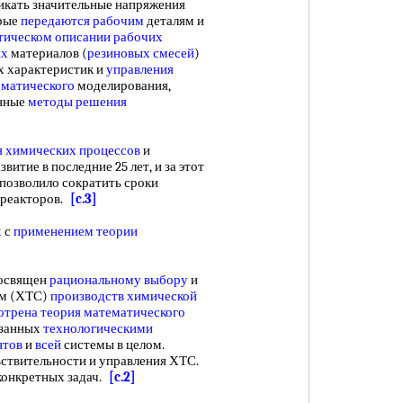
икать значительные напряжения
орые
передаются рабочим
деталям и
тическом описании
рабочих
ых
материалов (
резиновых смесей
)
 характеристик и
управления
ематического
моделирования,
нные
методы решения
я химических процессов
и
итие в последние 25 лет, и за этот
позволило сократить сроки
, реакторов.
[c.3]
х
с
применением теории
освящен
рациональному выбору
и
м (ХТС)
производств химической
отрена теория
математического
язанных
технологическими
нтов
и
всей
системы в целом.
вствительности и управления ХТС.
онкретных задач.
[c.2]