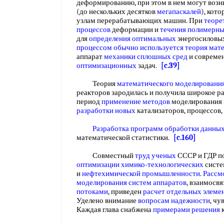
деформированию, при этом в нем могут возн
(до нескольких десятков
мегапаскалей
), кот
узлам перерабатывающих машин. При
теоре
процессов
деформации и
течения полимерн
для
определения оптимальных
энергосиловых
процессом
обычно используется
теория мат
аппарат
механики сплошных сред
и совреме
оптимизационных
задач.
[c.39]
Теория
математического моделировани
реакторов зародилась и получила широкое разв
период
применение методов
моделирования 
разработки новых
катализаторов, процессов
Разработка программ
обработки данны
математической статистики.
[c.160]
Совместный
труд ученых
СССР и ГДР п
оптимизации химико-технологических
систе
и
нефтехимической промышленности
.
Рассм
моделирования
систем аппаратов
, взаимосв
потоками
, приведен
расчет отдельных элеме
Уделено внимание
вопросам надежности
, чу
Каждая глава снабжена
примерами решения
к