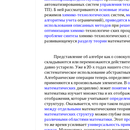
автоматизированных систем
управления тех
ТП). Б ней рассматриваются
основные этапы
режимов
химико-технологических
систем,
м
алгоритмы учета
ограничений),
приводятся 
использования
описанных методов
при
реше
оптимизации химико
-технологиче-ских проц
проблеме синтеза
хнмико-технологических с
развивающемуся
разделу теории
математиче
Представление об алгебре как о совокупн
складываются или перемножаются действит
давно устарело. Уже в 20-х годах нашего сто
систематическое использование абстрактны
Алгебраические операции теперь определяю
применяются к произвольным элементам. В
о
математических
дисциплин) лежит
понятие 
математика изучает множества и их отображе
отображения, которые учитывают
определен
структуру. Оказывается, что при таком подх
между отдельными
математическими теория
математических структур
можно глубже пон
различными
областями математики
. Этот
пр
то же время усиливает
универсальность при
науках
. Математика, основанная на понятиях