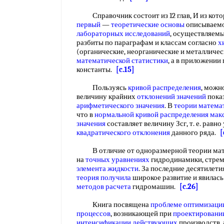
Справочник состоит из 12 глав, И из кото
первый
—
теоретические основы
описываемо
лабораторных исследований
, осуществляем
разбиты по параграфам и классам согласно
х
(органические, неорганические и металлическ
математической статистики
, а в приложени
константы.
[c.15]
Пользуясь
кривой распределения
, можн
величину крайних
отклонений значений
пока
арифметического значения
. В
теории матема
что в
нормальной кривой распределения
мак
значения
составляет величину Зсг, т. е. равн
квадратического отклонения
данного ряда.
[
В отличие от одноразмерной теории мате
на
точных уравнениях
гидродинамики, стрем
элемента жидкости
. За последние десятилети
теория получила
широкое развитие и явилась
методов расчета
гидромашин.
[c.26]
Книга посвящена
проблеме оптимизаци
процессов
, возникающей при
проектировани
интенсификации действующих
производств, 