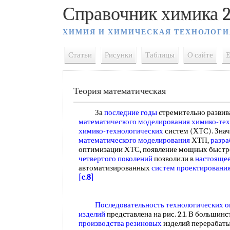
Справочник химика 2
ХИМИЯ И ХИМИЧЕСКАЯ ТЕХНОЛОГИ
Статьи
Рисунки
Таблицы
О сайте
E
Теория математическая
За
последние годы
стремительно развив
математического моделирования химико-тех
химико-технологических
систем (ХТС). Знач
математического моделирования
ХТП,
разра
оптимизации ХТС, появление мощных быстр
четвертого поколений
позволили в
настоящее
автоматизированных
систем проектировани
[c.8]
Последовательность технологических 
изделий
представлена на рис. 2.1. В большин
производства резиновых
изделий перерабат