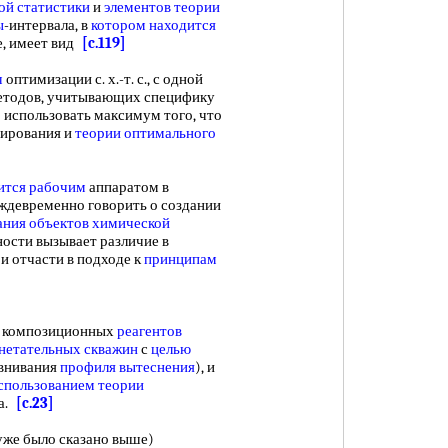
ой статистики
и
элементов теории
ы
-интервала, в
котором находится
е, имеет вид
[c.119]
ч
оптимизации с. х.-т. с., с одной
тодов, учитывающих специфику
 использовать максимум того, что
ирования и
теории оптимального
ится рабочим
аппаратом в
 преждевременно говорить о создании
ания объектов
химической
ности вызывает различие в
и отчасти в подходе к
принципам
композиционных
реагентов
нетательных скважин
с
целью
внивания
профиля вытеснения
), и
спользованием теории
а.
[c.23]
уже было сказано выше)