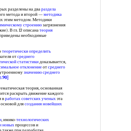
рых разделены на два
раздела
го метода и второй —
методика
ых этим методом. Методики
имическому строению
загрязнения
ие). В гл. 12 описана
теория
и приведены необходимые
о
теоретически определить
зателя от
среднего
тической статистики
доказывается,
симальное отклонение
от
среднего
о утроенному
значению среднего
c.90]
матическая теория, основанная
ится раскрыть движение каждого
я в
работах советских ученых
эта
 основой для
создания новейших
и
, имико-
технологических
и новых
процессов и
а также при разработке