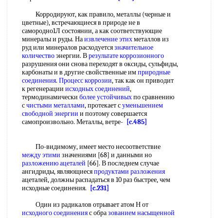
Корродируют, как правило, металлы (черные и
цветные), встречающиеся в природе не в
самородно1Л состоянии, а как соответствующие
минералы и руды. На
извлечение этих
металлов из
руд или минералов расходуется
значительное
количество
энергии. В
результате коррозионного
разрушения они снова переходят в оксиды, сульфиды,
карбонаты и в другие свойственные им
природные
соединения
.
Процесс коррозии
, так как он приводит
к регенерации
исходных соединений
,
термодинамически
более устойчивых
по сравнению
с
чистыми металлами
, протекает с
уменьшением
свободной энергии
и поэтому совершается
самопроизвольно. Металлы, ветре-
[c.485]
По-видимому, имеет место несоответствие
между этими
значениями [68] и данными но
разложению ацеталей
[66]. В последнем случае
ангидриды, являющиеся
продуктами разложения
ацеталей, должны распадаться в 10 раз быстрее, чем
исходные соединения.
[c.231]
Один из радикалов отрывает атом Н от
исходного соединения
с обра
зованием
насыщенной