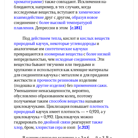
хроматограмме
) также совпадают. Исключения на-
блюдаются, например, в тех случаях, когда
исследуемые вещества, вступают в
химическое
взаимодействие
друг с другом,
образуя новое
соединение с
более высокой
температурой
плавления
. Депрессии в этом
[c.181]
Под
действием тепла
, кислот и
кислых веществ
природный каучук
,
некоторые углеводороды
и
аналогичные им
синтетические каучуки
превращаются в
изомерные вещества
с
более низкой
непредельностью, чем
исходные соединения
. Эти
вещества бывают тягучими или твердыми и
хрупкими и используются как клеющие материалы
для соедииеппя каучука с металлом и для придания
жесткости и
прочности резиновым
изделиям
(подошва и
другие изделия
) без
применения сажи
.
Уменьшение ненасыщенности, вероятно,
обусловлено образованием колец, поэтому
получаемые таким
способом вещества
называют
циклокаучуками. Циклизация повышает
плотность
природный
каучук имеет плотность — = 0,920, а у
циклокаучука = 0,992. Циклокаучук можно
гидрировать по
двойной связи
реагируют
также
хлор
, бром,
хлористая сера
и озоп
[c.213]
В нашем случае по условию а = 3 и 6 — й = 3, R =