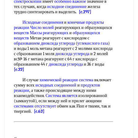
спектроскопии
имеет
особенно важное
значение в
тех случаях, когда
исходное соединение
железа
трудно синтезировать и выделить.
[c.297]
Исходные соединения
и
конечные продукты
реакции Число молей
реагирующих и образующихся
веществ Массы реагирующих
и
образующихся
веществ
Метан реагирует с кислородом с
образованием диоксида углерода
(
углекислого газа
)
и воды 1 моль метана реагирует с 2 молями кислорода
с сбразованиаи 1 моля
диоксида углерода
и 2 молей
вс№ 16 г метана реагируют с 64 г кислорода с
образованием 44 г
диоксида углерода
и 36 г воды
[c.22]
И случае
химической реакции система
включает
сумму всех
исходных соединений
и
продуктов
реакции
, а также происходящие между ними
взаимодействия.
Система является
изолированной
(замкнутой), если между ней и прилег ающими
системами отсутствует
обмен как Floп e твaми, так и
тнергией.
[c.62]