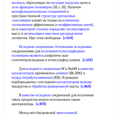
молекул
, образующих не
несущие нагрузки
цепи и
золь-фракцию полимеров
[33, с. 33]. Наличие
монофункциональных соединений
в
пространственной
структуре уретановых
эластомеров
влияет не только на
изменение
соотношения
эффективных и
неэффективных цепей
,
но в
некоторой степени
определяет молекулярную
массу и
молекулярно-массовое распределение
сегментов. При этом свободные
[c.543]
Исходные соединения
.
Основными исходными
соединениями для
получения полисульфидных
полимеров являются
алифатиче ские
галогенпроизводные и полисульфид натрия.
[c.552]
Для
исходного соединения
W и NaOH в
качестве
катализаторов
применялись
аликват
336 [830] и
иодид тетрабутиламмония
[831]. В реакции
норборнадиена с последним
катализатором выходы
продуктов и
обработка реакционной
массы
[c.363]
В
качестве исходных
соединений для получения
таких продуктов можно использовать также
ацилциапиды.
[c.373]
Метод мёссбауэровской
эмиссионной