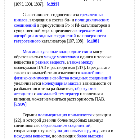
[1093, 1301, 1837].
[c.223]
Селективность гидрогенолиза
трехчленных
циклов
, входящих в состав би- и
полициклических
соединений
в присутствии Pt- и Pd-катализаторов в
существенной мере определяется
стереохимией
адсорбции
исходных соединений
на
поверхности
гетерогенного
катализатора [107, 108].
[c.108]
Межмолекулярные водородные связи
могут
образовываться
между молекулами
одного и того же
вещества и
разных веществ
, а
также между
молекулами ПАВ и растворителя [217]. В результате
такого взаимодействия изменяются
важнейшие
физико-химические свойства
исходных соединений
увеличивается
молекулярная масса
в зависимости от
разбавления и типа разбавителя,
образуются
ассоциаты
с
аномалией температур
плавления и
кипения, может измениться растворимость ПАВ.
[c.204]
Термин
полимеризация применяется
к реакции
[22], в которой две или более подобных молекул
соединяются с
образованием соединений
,
сохраняющих ту же
функциональную группу
, что и в
исходном веществе
, но имеющих
более высокие