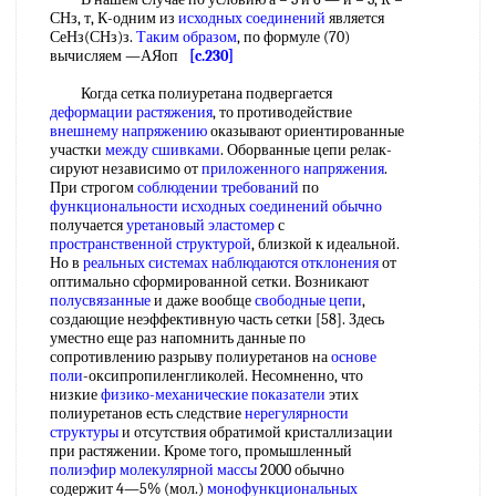
СНз, т, К-одним из
исходных соединений
является
СеНз(СНз)з.
Таким образом
, по формуле (70)
вычисляем —АЯоп
[c.230]
Когда сетка полиуретана подвергается
деформации растяжения
, то противодействие
внешнему напряжению
оказывают ориентированные
участки
между сшивками
. Оборванные цепи релак-
сируют независимо от
приложенного напряжения
.
При строгом
соблюдении требований
по
функциональности исходных
соединений обычно
получается
уретановый эластомер
с
пространственной структурой
, близкой к идеальной.
Но в
реальных системах
наблюдаются отклонения
от
оптимально сформированной сетки. Возникают
полусвязанные
и даже вообще
свободные цепи
,
создающие неэффективную часть сетки [58]. Здесь
уместно еще раз напомнить данные по
сопротивлению разрыву полиуретанов на
основе
поли
-оксипропиленгликолей. Несомненно, что
низкие
физико-механические показатели
этих
полиуретанов есть следствие
нерегулярности
структуры
и отсутствия обратимой кристаллизации
при растяжении. Кроме того, промышленный
полиэфир молекулярной массы
2000 обычно
содержит 4—5% (мол.)
монофункциональных