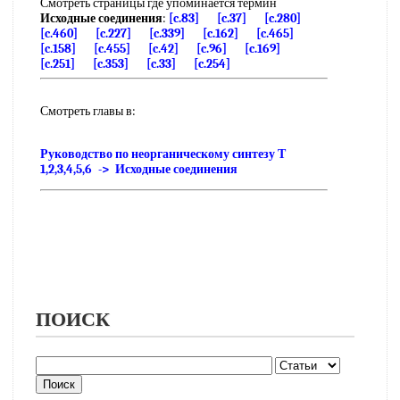
Смотреть страницы где упоминается термин
Исходные соединения
:
[c.83]
[c.37]
[c.280]
[c.460]
[c.227]
[c.339]
[c.162]
[c.465]
[c.158]
[c.455]
[c.42]
[c.96]
[c.169]
[c.251]
[c.353]
[c.33]
[c.254]
Смотреть главы в:
Руководство по неорганическому синтезу Т
1,2,3,4,5,6 -> Исходные соединения
ПОИСК