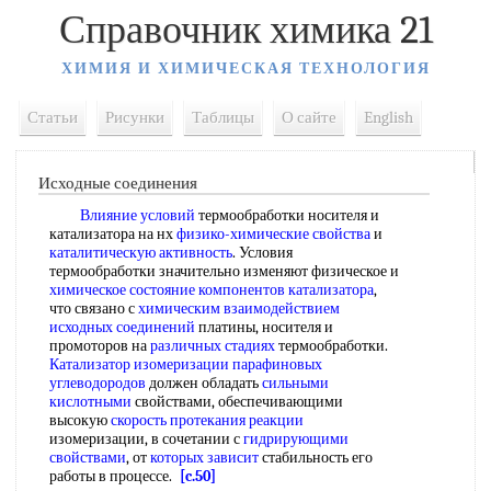
Справочник химика 21
ХИМИЯ И ХИМИЧЕСКАЯ ТЕХНОЛОГИЯ
Статьи
Рисунки
Таблицы
О сайте
English
Исходные соединения
Влияние условий
термообработки носителя и
катализатора на нх
физико-химические свойства
и
каталитическую активность
. Условия
термообработки значительно изменяют физическое и
химическое состояние
компонентов катализатора
,
что связано с
химическим взаимодействием
исходных соединений
платины, носителя и
промоторов на
различных стадиях
термообработки.
Катализатор изомеризации парафиновых
углеводородов
должен обладать
сильными
кислотными
свойствами, обеспечивающими
высокую
скорость протекания реакции
изомеризации, в сочетании с
гидрирующими
свойствами
, от
которых зависит
стабильность его
работы в процессе.
[c.50]