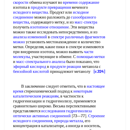
скорости
обмена изучают во
времени содержание
изотопа в
продукте превращения
меченого
исходного вещества
. Продукт или
исходное
соединение
можно разложить до
газообразного
вещества
, содержащего метку, и из
масс-спектра
получить
изотопное отношение
. Эти вещества
можно также исследовать непосредственно, и из
анализа изменений
в
спектре различных
фрагментов
можно
установить местонахождение и количество
метки. Определяя, какие пики в спектре изменяются
при внедрении изотопа, можно выявить
части
молекулы
, участвующие в обмене. С
помощью метки
и
масс-спектрального анализа
было показано, что
эфирный кислород
в
продукте реакции
метанола с
бензойной кислотой
принадлежит метанолу
[c.324]
В заключение следует отметить, что в
настоящее
время
стереохимический подход к
некоторым
каталитическим реакциям
, в частности к
гидрогенизации и гидрогенолизу, применяется
сравнительно широко. Весьма перспективными
представляются
исследования гидрогенолиза
оптически активных соединений
[73—77].
Строение
исходного соединения
,
природа металла
, его
концентрация в катализаторе, а иногда и носитель,