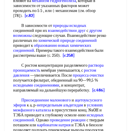
влияют на
механизм гидрогенолиза
, который в
зависимости от указанных факторов может
проходить по 5 1-, или (-механизмам (см. обзор
[78]).
[c.82]
В зависимости от
природы исходных
соединений при их
взаимодействии друг
с
другом
возможны
следующие случаи. Взаимодействие резко
различных по
химической природе соединений
приводит к
образованию новых
химических
соединений
. Примеры такого взаимодействия были
рассмотрены выше (с. 250).
[c.258]
С ростом концентрации разделяемого
раствора
проницаемость
мембран уменьшается, с
ростом
давления
—увеличивается. После
процесса очистки
получается фильтрат, обедненный на 90—99,5 %
исходными соединениями
, и концентрат,
направляемый на дальнейшую переработку.
[c.486]
Присоединение малонового
и
ацетоуксусного
эфиров
к а, р-
непредельным альдегидам
в
условиях
межфазного катализа
в присутствии конц. NaOH и
ТЭБА приводит к глубокому осмоле-нию
исходных
соединений
. Однако
проведение реакции
с твердым
поташем или
карбонатом натрия
и ТЭБА в бензоле
позволяет получать приемлемые выходы продуктов