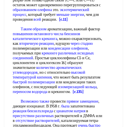
разры-лом только одной связи (С—С или С—Н)
остаток может одновременно перегруппироваться с
образованием олефина
это.
экзотермический
процесс
, который требует
меньше энергии
, чем для
проведения
всей
реакции.
[c.11]
Таким образом
ароматизацию, важный фактор
повышения октанового числа бензинов
каталитического крекинга
, можно охарактеризовать,
как
вторичную реакцию
, идущую
через стадию
полимеризации или
конденсации олефинов
,
получаемых при
крекинге различных
исходных
соединений
. Простые циклоолефины С5 и Се,
циклонентен и циклогексен 16] образуют
значительное
количество ароматических
углеводородов
, но с относнтельио
высокой
температурой кипения
, что может быть результатом
быстрой полимеризации
или конденсации таких
олефинов, с последующей
изомеризацией кольца
,
переносом водорода
и крекингом.
[c.135]
Возможно также
провести
прямое замещение
,
дающее изоцианат. В 1958 г.
была
запатентована
реакция бензилхлорида
с
цианатом натрия
в
присутствии различных
растворителей в ДМФА или
в
отсутствие растворителей
, катализируемая тетра-
этиламмонийиодидом. Она протекает
очень быстро