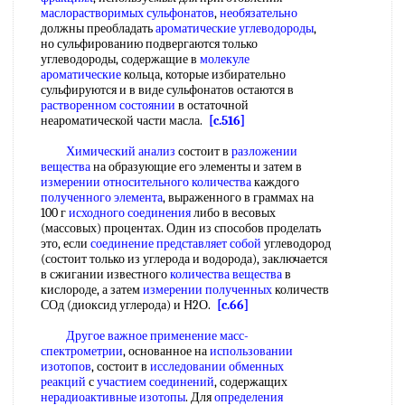
маслорастворимых сульфонатов
,
необязательно
должны преобладать
ароматические углеводороды
,
но сульфированию подвергаются только
углеводороды, содержащие в
молекуле
ароматические
кольца, которые избирательно
сульфируются и в виде сульфонатов остаются в
растворенном состоянии
в остаточной
неароматической части масла.
[c.516]
Химический анализ
состоит в
разложении
вещества
на образующие его элементы и затем в
измерении относительного количества
каждого
полученного элемента
, выраженного в граммах на
100 г
исходного соединения
либо в весовых
(массовых) процентах. Один из способов проделать
это, если
соединение представляет
собой
углеводород
(состоит только из углерода и водорода), заключается
в сжигании известного
количества вещества
в
кислороде, а затем
измерении полученных
количеств
СОд (диоксид углерода) и Н2О.
[c.66]
Другое важное
применение масс-
спектрометрии
, основанное на
использовании
изотопов
, состоит в
исследовании обменных
реакций
с
участием соединений
, содержащих
нерадиоактивные изотопы
. Для
определения