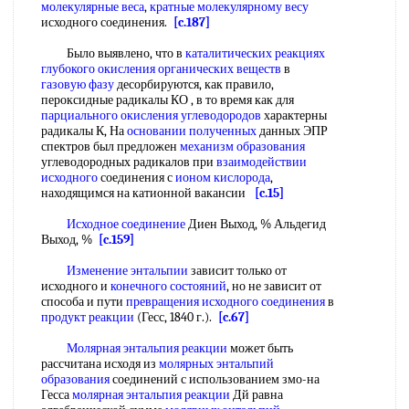
молекулярные веса
,
кратные молекулярному весу
исходного соединения.
[c.187]
Было выявлено, что в
каталитических реакциях
глубокого окисления органических веществ
в
газовую фазу
десорбируются, как правило,
пероксидные радикалы КО , в то время как для
парциального окисления углеводородов
характерны
радикалы К, На
основании полученных
данных ЭПР
спектров был предложен
механизм образования
углеводородных радикалов при
взаимодействии
исходного
соединения с
ионом кислорода
,
находящимся на катионной вакансии
[c.15]
Исходное соединение
Диен Выход, % Альдегид
Выход, %
[c.159]
Изменение энтальпии
зависит только от
исходного и
конечного состояний
, но не зависит от
способа и пути
превращения исходного соединения
в
продукт реакции
(Гесс, 1840 г.).
[c.67]
Молярная энтальпия реакции
может быть
рассчитана исходя из
молярных энтальпий
образования
соединений с использованием змо-на
Гесса
молярная энтальпия реакции
Дй равна