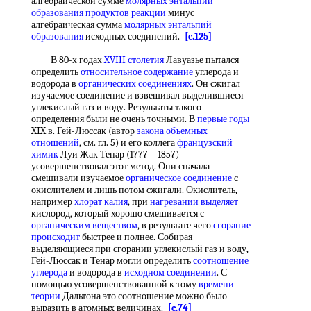
алгебраической сумме
молярных энтальпий
образования
продуктов реакции
минус
алгебраическая сумма
молярных энтальпий
образования
исходных соединений.
[c.125]
В 80-х годах
XVIII столетия
Лавуазье пытался
определить
относительное содержание
углерода и
водорода в
органических соединениях
. Он сжигал
изучаемое соединение и взвешивал выделившиеся
углекислый газ и воду. Результаты такого
определения были не очень точными. В
первые годы
XIX в. Гей-Люссак (автор
закона объемных
отношений
, см. гл. 5) и его коллега
французский
химик
Луи Жак Тенар (1777—1857)
усовершенствовал этот метод. Они сначала
смешивали изучаемое
органическое соединение
с
окислителем и лишь потом сжигали. Окислитель,
например
хлорат калия
, при
нагревании выделяет
кислород, который хорошо смешивается с
органическим веществом
, в результате чего
сгорание
происходит
быстрее и полнее. Собирая
выделяющиеся при сгорании углекислый газ и воду,
Гей-Люссак и Тенар могли определить
соотношение
углерода
и водорода в
исходном соединении
. С
помощью усовершенствованной к тому
времени
теории
Дальтона это соотношение можно было
выразить в атомных величинах.
[c.74]