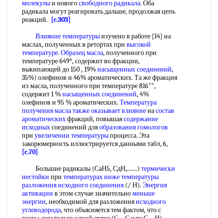
молекулы
и нового
свободного радикала
. Оба
радикала могут реагировать дальше, продолжая цепь
реакций.
[c.303]
Влияние температуры
изучено в работе [14] на
маслах, полученных в ретортах при
высокой
температуре
.
Образец масла
, полученного при
температуре 649°, содержит во фракции,
выкипающей до 150 , 19%
насыщенных соединений
,
35%) олефинов и 46% ароматических. Та же фракция
из масла, полученного при температуре 816"",
содержит 1 %
насыщенных соединений
, 4%
олефинов и 95 % ароматических.
Температура
получения
масла также
оказывает влияние
на
состав
ароматических
фракций, повышая
содержание
исходных
соединений для
образования гомологов
при
увеличении температуры
процесса. Эта
закорюмерность иллюстрируется данными табл, 6,
[c.70]
Большие радикалы (СаН5, СдН,.......)
термически
нестойки
при
температурах ниже температуры
разложения
исходного соединения
(/ Н).
Энергия
активации
в этом случае значительно
меньше
энергии
, необходимой для разложения
исходного
углеводорода
, что объясняется тем фактом, что с