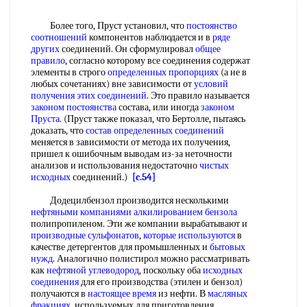
Более того, Пруст установил, что
постоянство
соотношений
компонентов наблюдается и в
ряде
других
соединений. Он сформулировал
общее
правило
, согласно которому все соединения содержат
элементы в строго
определенных пропорциях
(а не в
любых сочетаниях) вне зависимости от
условий
получения
этих соединений
. Это правило называется
законом постоянства
состава, или иногда
законом
Пруста
. (Пруст также показал, что Бертолле, пытаясь
доказать, что
состав определенных соединений
меняется в зависимости от метода их получения,
пришел к ошибочным выводам из-за неточности
анализов и использования недостаточно
чистых
исходных
соединений.)
[c.54]
Додецилбензол производится несколькими
нефтяными компаниями
алкилированием бензола
полипропиленом. Эти же компании вырабатывают и
производные сульфонатов
,
которые используются
в
качестве детергентов для промышленных и
бытовых
нужд
. Аналогично полистирол можно рассматривать
как
нефтяной углеводород
, поскольку оба
исходных
соединения
для его производства (этилен и бензол)
получаются в
настоящее время
из нефти. В
масляных
фракциях
, используемых для приготовления