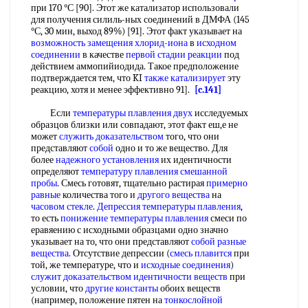
при 170 °С [90]. Этот же катализатор использовали
для получения силиль-ных соединений в ДМФА (145
°С, 30 мин, выход 89%) [91]. Этот факт указывает на
возможность замещения
хлорид-иона
в
исходном
соединении
в качестве
первой стадии реакции
под
действием аммопийиодида. Такое предположение
подтверждается тем, что KI
также катализирует
эту
реакцию, хотя и менее эффективно 91].
[c.141]
Если
температуры плавления
двух
исследуемых
образцов близки или совпадают, этот факт еш,е не
может
служить доказательством
того, что они
представляют
собой
одно и то же вещество. Для
более
надежного установления
их идентичности
определяют
температуру плавления смешанной
пробы
. Смесь готовят, тщательно растирая
примерно
равные
количества того и
другого вещества
на
часовом стекле
.
Депрессия температуры плавления
,
то есть
понижение температуры плавления
смеси по
еравяению с исходными образцами одно значно
указывает на то, что они представляют
собой
разные
вещества
. Отсутствие депрессии (
смесь плавится
при
той, же температуре, что и
исходные соединения
)
служит доказательством
идентичности веществ
при
условии, что
другие константы
обоих веществ
(например, положение пятен на
тонкослойной