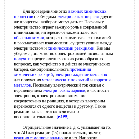
Для проведения многих
важных химических
процессов
необходима
электрическая энергия
, другие
же процессы, наоборот, могут дать ее. Поскольку
электричество играет важную роль в современной
цивилизации, интересно ознакомиться с той
областью химии
, которая называется электрохимией
и рассматривает взаимосвязи, существующие между
электричеством и
химическими реакциями
. Как мы
убедимся, знакомство с электрохимией позволит нам
получить
представление о таких разнообразных
вопросах, как устройство и действие электрических
батарей, самопроизвольность
протекания
химических реакций
,
электроосаждение металлов
для получения
металлических покрытий
и
коррозия
металлов
. Поскольку электрический ток связан с
перемещением
электрических зарядов
, в частности
электронов, в электрохимии внимание
сосредоточено на реакциях, в которых электроны
переносятся от одного вещества к другому. Такие
реакции называются окислительно-
восстановительными.
[c.199]
Отрицательное значение э. д. с. указывает на то,
что АО для реакции (15) положительно, значит,
реакция самопроизвольно
не идет. Напротив,