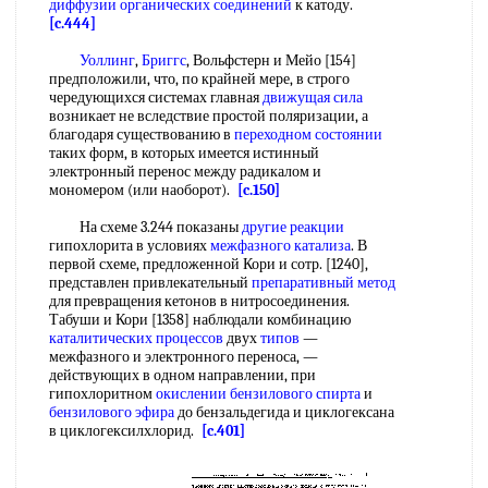
диффузии
органических соединений
к катоду.
[c.444]
Уоллинг
,
Бриггс
, Вольфстерн и Мейо [154]
предположили, что, по крайней мере, в строго
чередующихся системах главная
движущая сила
возникает не вследствие простой поляризации, а
благодаря существованию в
переходном состоянии
таких форм, в которых имеется истинный
электронный перенос между радикалом и
мономером (или наоборот).
[c.150]
На схеме 3.244 показаны
другие реакции
гипохлорита в условиях
межфазного катализа
. В
первой схеме, предложенной Кори и сотр. [1240],
представлен привлекательный
препаративный метод
для превращения кетонов в нитросоединения.
Табуши и Кори [1358] наблюдали комбинацию
каталитических процессов
двух
типов
—
межфазного и электронного переноса, —
действующих в одном направлении, при
гипохлоритном
окислении бензилового спирта
и
бензилового эфира
до бензальдегида и циклогексана
в циклогексилхлорид.
[c.401]