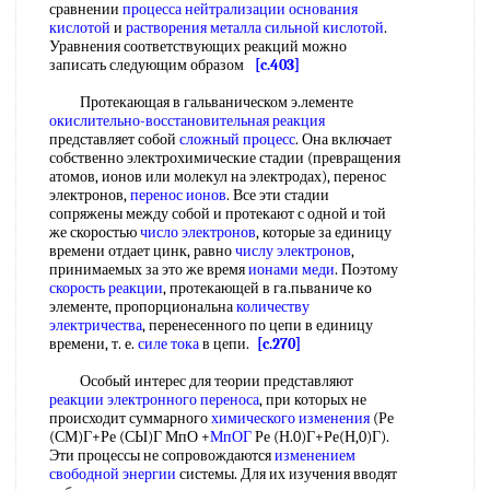
сравнении
процесса
нейтрализации основания
кислотой
и
растворения металла
сильной кислотой
.
Уравнения соответствующих реакций можно
записать следующим образом
[c.403]
Протекающая в гальваническом э.лементе
окислительно-восстановительная реакция
представляет собой
сложный процесс
. Она включает
собственно электрохимические стадии (превращения
атомов, ионов или молекул на электродах), перенос
электронов,
перенос ионов
. Все эти стадии
сопряжены между собой и протекают с одной и той
же скоростью
число электронов
, которые за единицу
времени отдает цинк, равно
числу электронов
,
принимаемых за это же время
ионами меди
. Поэтому
скорость реакции
, протекающей в гa.пьвaничe кo
элементе, пропорциональна
количеству
электричества
, перенесенного по цепи в единицу
времени, т. е.
силе тока
в цепи.
[c.270]
Особый интерес для теории представляют
реакции электронного переноса
, при которых не
происходит суммарного
химического изменения
(Ре
(СМ)Г+Ре (СЫ)Г МпО +
МпОГ
Ре (Н.0)Г+Ре(Н,0)Г).
Эти процессы не сопровождаются
изменением
свободной энергии
системы. Для их изучения вводят