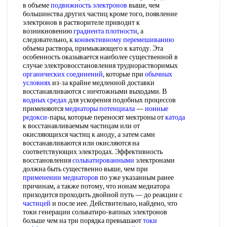
в объеме
подвижность электронов
выше, чем
большинства других частиц кроме того, появление
электронов в растворителе приводит к
возникновению
градиента плотности
, а
следовательно, к
конвективному перемешиванию
объема раствора, примыкающего к катоду. Эта
особенность оказывается наиболее существенной в
случае электровосстановления труднорастворимых
органических соединений
, которые при
обычных
условиях
из-за крайне медленной доставки
восстанавливаются с ничтожными выходами. В
водных средах
для ускорения подобных процессов
применяются
медиаторы потенциала
—
ионные
редокси
-пары, которые переносят мектроны от
катода
к восстанавливаемым частицам или от
окисляющихся частнц к аноду, а затем сами
восстанавливаются или окисляются на
соответствующих электродах. Эффективность
восстановления
сольватированными
электронами
должна быть существенно выше, чем при
применении медиаторов
по уже указанным ранее
причинам, а также потому, что ионам медиатора
приходится проходить двойной путь — до реакции с
частицей
и после иее. Действительно, найдено, что
токи генерации сольватиро-вапных электронов
больше чем на три порядка превышают
токи