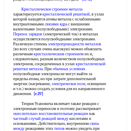
Кристаллическое строение металла
характеризуется
кристаллической решеткой
, в узлах
которой находятся атомы металла с ослабленными
внутриатомными
связями ядра
с внешними
валентными (полусвободными) электронами.
Перенос зарядов
(электрический ток) в металлах
осуществляется полусвободными электронами.
Различную степень
электропроводности металлов
(во всех случаях очень высокую) можно объяснить
различным
кристаллическим строением
их и,
следовательно, разным количеством полусвободных
электронов, сосредоченных в узлах
кристаллической
решетки металла
. При
обычных условиях
полусвободные электроны не могут выйти за
пределы атома, но при затрате дополнительной
энергии (нагревание,
электрическое поле
, освещение
и т.п.) можно создать условия для их направленного
движения.
[c.27]
Теория Усановича включает также реакции с
электронным переносом и поэтому рассматривает
окислительно-восстановительные реакции
как
частный случай
реакций между
кислотами и
основаниями. Действительно, внутреннюю
связь
между
реакциями этих
типов
можно увидеть при