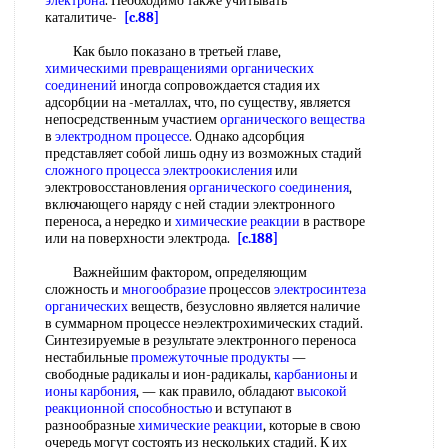
электрона
. Необходимо также учитывать
каталитиче-
[c.88]
Как было показано в третьей главе,
химическими превращениями
органических
соединений
иногда сопровождается стадия их
адсорбции на -металлах, что, по существу, является
непосредственным участием
органического вещества
в
электродном процессе
. Однако адсорбция
представляет собой лишь одну из возможных стадий
сложного процесса
электроокисления
или
электровосстановления
органического соединения
,
включающего наряду с ней стадии электронного
переноса, а нередко и
химические реакции
в растворе
или на поверхности электрода.
[c.188]
Важнейшим фактором, определяющим
сложность и
многообразие
процессов
электросинтеза
органических
веществ, безусловно является наличие
в суммарном процессе неэлектрохимических стадий.
Синтезируемые в результате электронного переноса
нестабильные
промежуточные продукты
—
свободные радикалы и ион-радикалы,
карбанионы
и
ионы карбония
, — как правило, обладают
высокой
реакционной способностью
и вступают в
разнообразные
химические реакции
, которые в свою
очередь могут состоять из нескольких стадий. К их