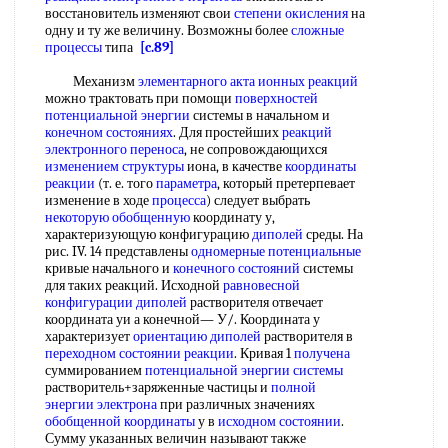
восстановитель изменяют свои
степени окисления
на
одну и ту же величину. Возможны более
сложные
процессы
типа
[c.89]
Механизм
элементарного акта
ионных реакций
можно трактовать при помощи
поверхностей
потенциальной энергии
системы в начальном и
конечном состояниях
. Для простейших
реакций
электронного переноса
, не сопровождающихся
изменением структуры
иона, в качестве
координаты
реакции
(т. е. того
параметра
, который претерпевает
изменение в ходе
процесса
) следует выбрать
некоторую обобщенную
координату у,
характеризующую конфигурацию
диполей
среды. На
рис. IV. 14 представлены
одномерные потенциальные
кривые начального и
конечного состояний
системы
для таких реакций. Исходной
равновесной
конфигурации
диполей
растворителя отвечает
координата уи а конечной— У/. Координата у
характеризует
ориентацию диполей
растворителя в
переходном состоянии реакции
. Кривая 1
получена
суммированием
потенциальной энергии системы
растворитель+заряженные частицы и
полной
энергии электрона
при различных значениях
обобщенной координаты
у в
исходном состоянии
.
Сумму указанных величин называют также