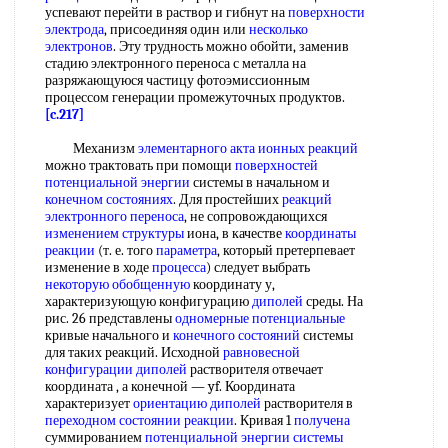
успевают перейти в раствор и гибнут на
поверхности
электрода
, присоединяя один или
несколько
электронов
. Эту трудность можно обойти, заменив
стадию электронного переноса с металла на
разряжающуюся частицу фотоэмиссионным
процессом генерации промежуточных продуктов.
[c.217]
Механизм
элементарного акта
ионных реакций
можно трактовать при помощи
поверхностей
потенциальной энергии
системы в начальном и
конечном состояниях
. Для простейших
реакций
электронного переноса
, не сопровождающихся
изменением структуры
иона, в качестве
координаты
реакции
(т. е. того
параметра
, который претерпевает
изменение в ходе
процесса
) следует выбрать
некоторую обобщенную
координату у,
характеризующую конфигурацию
диполей
среды. На
рис. 26 представлены
одномерные потенциальные
кривые начального и
конечного состояний
системы
для таких реакций. Исходной
равновесной
конфигурации
диполей
растворителя отвечает
координата , а конечной — yf. Координата
характеризует
ориентацию диполей
растворителя в
переходном состоянии реакции
. Кривая 1
получена
суммированием
потенциальной энергии системы