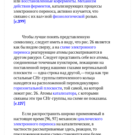
или
восстановленные коферменты
.
Механизм
действия ферментов
, катализирующих процессы
электронного переноса, активно изучается, что
связано с их вал<ной
физиологической
ролью.
[c.399]
Чтобы лучше понять представленную
символику, следует иметь в виду, что рис. 26 является
как бы видом сверху, а на
схеме электронного
переноса
реагирующие атомы рассматриваются в
другом ракурсе. Следует представить себе все атомы,
соединенные точечным пунктиром, лежащими на
поставленной перед нашими глазами вертикальной
плоскости — одна строка над другой,—тогда как три
остальные СНг-группы пятичленного кольца
находятся на расположенной перпендикулярно
горизонтальной плоскости
, той самой, на которой
лежит рис. 26. Атомы
катализатора
, с которыми
связаны этн три СНг-группы, на схеме не показаны.
[c.127]
Если распространить широко применяемый в
настоящее время [96, 97] механизм
циклического
электронного переноса
на каталитические, в
частности рассматриваемые здесь, реакции, то
предложенная выше схема становится еще более