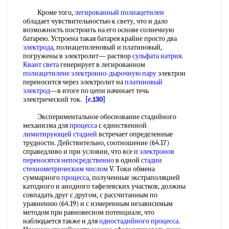
Кроме того,
легированный
полиацетилен
обладает чувствительностью к свету, что и дало
возможность построить на его основе солнечную
батарею. Устроена такая батарея крайне просто два
электрода
, полиацетиленовый и платиновый,
погружены в электролит— раствор
сульфата натрия
.
Квант света
генерирует в легированном
полиацетилене
электронно-дырочную пару
электрон
переносится через электролит на
платиновый
электрод
—в итоге по цепи начинает течь
электрический ток.
[c.130]
Экспериментальное обоснование стадийного
механизма для
процесса
с единственной
лимитирующей стадией
встречает определенные
трудности. Действительно, соотношение (64.17)
справедливо и при условии, что все п
электронов
переносятся непосредственно
в одной
стадии
стехиометрическим числом
V. Токи обмена
суммарного
процесса
, полученные экстраполяцией
катодного и анодного тафелевских участков, должны
совпадать друг с другом, с рассчитанным по
уравнению (64.19) и с измеренным независимым
методом при равновесном потенциале, что
наблюдается также и для
одностадийного процесса
.