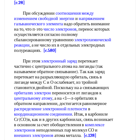
[c.28]
При обсуждении
соотношения между
изменением свободной энергии
и
напряжением
гальванического элемента
надо обратить внимание
на то, что п-это
число электронов
, перенос которых
осуществляется согласно полному
сбалансированному уравнению
электрохимической
реакции
, а не число их в отдельных электродных
полуреакциях.
[c.580]
При этом
электронный заряд
перетекает
частично с центрального атома на лиганды (так
называемое обратное связывание). Так как заряд
перетекает на разрыхляющую орбиталь, связь в
лиганде между С и О ослабевает, из тройной
становится двойной. Поскольку на а-связывающих
орбиталях электрон
переносится от лигандов к
центральному атому
, а на <1—л-орбиталях в
обратном направлении, достигается равномерное
распределение электронной плотности
в
координационном соединении
. Итак, в карбониле
Сг(СО)в, как и в других карбонилах, связь возникает
в основном за счет обобществления в
комплексе
электронов
неподеленных пар молекул СО и
внешних электронов
атома металла.
[c.128]