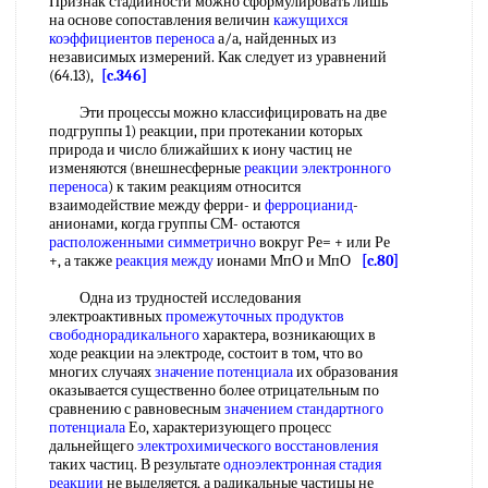
Признак стадийности можно сформулировать лишь
на основе сопоставления величин
кажущихся
коэффициентов переноса
а/а, найденных из
независимых измерений. Как следует из уравнений
(64.13),
[c.346]
Эти процессы можно классифицировать на две
подгруппы 1) реакции, при протекании которых
природа и число ближайших к иону частиц не
изменяются (внешнесферные
реакции электронного
переноса
) к таким реакциям относится
взаимодействие между ферри- и
ферроцианид
-
анионами, когда группы СМ- остаются
расположенными симметрично
вокруг Ре= + или Ре
+, а также
реакция между
ионами МпО и МпО
[c.80]
Одна из трудностей исследования
электроактивных
промежуточных продуктов
свободнорадикального
характера, возникающих в
ходе реакции на электроде, состоит в том, что во
многих случаях
значение потенциала
их образования
оказывается существенно более отрицательным по
сравнению с равновесным
значением стандартного
потенциала
Ео, характеризующего процесс
дальнейщего
электрохимического восстановления
таких частиц. В результате
одноэлектронная
стадия
реакции
не выделяется, а радикальные частицы не