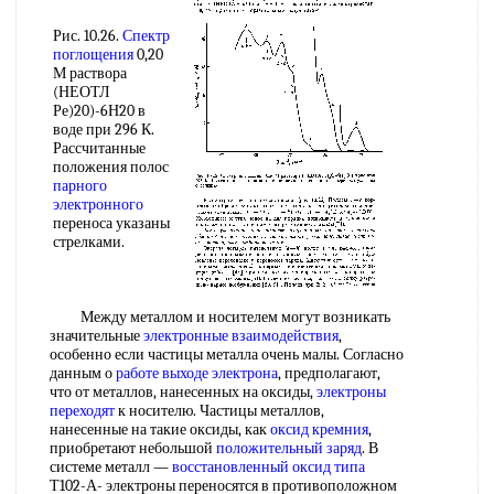
Рис. 10.26.
Спектр
поглощения
0,20
М раствора
(НЕОТЛ
Ре)20)-6Н20 в
воде при 296 К.
Рассчитанные
положения полос
парного
электронного
переноса указаны
стрелками.
Между металлом и носителем могут возникать
значительные
электронные взаимодействия
,
особенно если частицы металла очень малы. Согласно
данным о
работе выходе электрона
, предполагают,
что от металлов, нанесенных на оксиды,
электроны
переходят
к носителю. Частицы металлов,
нанесенные на такие оксиды, как
оксид кремния
,
приобретают небольшой
положительный заряд
. В
системе металл —
восстановленный оксид
типа
Т102-А- электроны переносятся в противоположном