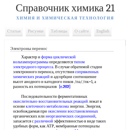
Справочник химика 21
ХИМИЯ И ХИМИЧЕСКАЯ ТЕХНОЛОГИЯ
Статьи
Рисунки
Таблицы
О сайте
English
Электроны перенос
Характер и
форма циклической
вольтамперограммы
определяются
типом
электродного процесса
. В случае обратимой стадии
электронного переноса, отсутствия
сопряженных
химических реакций
и адсорбции соотношение
высот анодного и катодного пиков /па//пк=1, а
разность их потенциалов
[c.202]
Последовательности ферментативных
окислительно-восстановительных реакций
лежат в
основе
клеточного метаболизма
энергии. Энергия,
освобождаемая при
окислении восстановленных
органических или
неорганических соединений
,
запасается с
различной
эффективностью в виде таких
удобных форм, как АТР, мембранные потенциалы