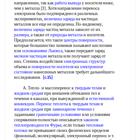
направлении, так как
работа выхода
у носителя ниже,
чем у металла [2]. Хотя направление переноса
электронов было подтверждено в различных
экспериментах,
величина заряда
на частицах
металлов все еще не определена. По-видимому,
величина заряда
частпц металла зависит от их
размера
, а также от
природы металла
и носителя.
Предполагается, что такпе
центры поверхности
,
которые большинство химиков называют кислотами
или
основаниями Льюиса
, также передают заряд
мелким частицам
металла или получают заряд от
них. Степень воздействия
электронных структур
объема и
поверхности носителя
на
электронное
состояние
нанесенных металлов требует дальнейшего
исследования.
[c.15]
А. Тепло- и массопереиос к
твердым телам
и
жидким средам
прн внешнем обтекании тел и
течении в каналах, при вынужденной и
естественной
конвекции
.
Перенос теплоты
к
твердым телам
и
жидким средам
при
ламинарном течении
с
заданными
граничными условиями
или условиями
сопряжения полностью описывается
законом
теплопроводности Фурье
, если только
тепловые
потоки
не превышают своих физических пределов
(фононный, молекулярный, электронный перенос н т.