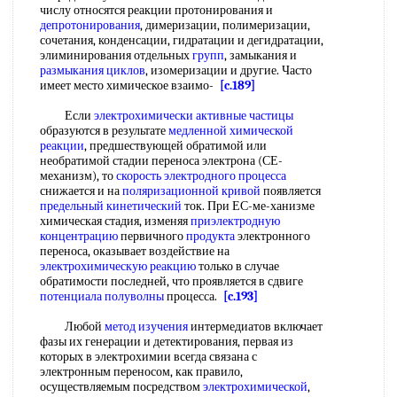
числу относятся реакции протонирования и
депротонирования
, димеризации, полимеризации,
сочетания, конденсации, гидратации и дегидратации,
элиминирования отдельных
групп
, замыкания и
размыкания циклов
, изомеризации и другие. Часто
имеет место химическое взаимо-
[c.189]
Если
электрохимически
активные частицы
образуются в результате
медленной химической
реакции
, предшествующей обратимой или
необратимой стадии переноса электрона (СЕ-
механизм), то
скорость электродного процесса
снижается и на
поляризационной кривой
появляется
предельный кинетический
ток. При ЕС-ме-ханизме
химическая стадия, изменяя
приэлектродную
концентрацию
первичного
продукта
электронного
переноса, оказывает воздействие на
электрохимическую реакцию
только в случае
обратимости последней, что проявляется в сдвиге
потенциала полуволны
процесса.
[c.193]
Любой
метод изучения
интермедиатов включает
фазы их генерации и детектирования, первая из
которых в электрохимии всегда связана с
электронным переносом, как правило,
осуществляемым посредством
электрохимической
,