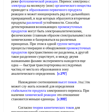
реже
фотохимической реакции
. Перенос электрона с
электрода
на молекулу (ион)
органического вещества
приводит к
образованию первичного продукта
реакции и может инициировать ряд его дальнейших
превращений, в ходе которых образуются вторичные
продукты
различной
устойчивости. Способы
детектирования возникающих
промежуточных
продуктов
могут быть электроаналитическими,
физическими (главным образом спектральными) или
химическими и базироваться на различных
принципах. При этом в одной
группе методов
процессы генерации и обнаружения
промежуточных
продуктов
пространственно не разделены, в другой
такое разделение существует, и между двумя
названными фазами эксперимента находится еще
одна — быстрая транспортировка исследуемых
частиц от места их образования в зону
аналитического определения.
[c.197]
Нахождение соотношения
высот пиков
/па//пк
может слу-жить основой для определения
стабильности продукта
электронного переноса. При
наличии
химической реакции
это отношение
становится меньше единицы.
[c.202]
Согласно
теории кинетических
токов
для
предшествующей электронному переносу