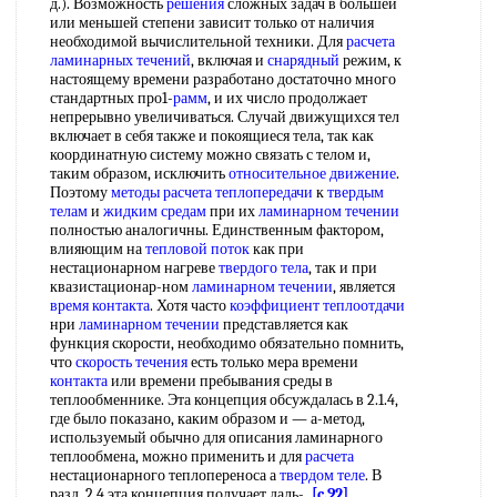
д.). Возможность
решения
сложных задач в большей
или меньшей степени зависит только от наличия
необходимой вычислительной техники. Для
расчета
ламинарных течений
, включая и
снарядный
режим, к
настоящему времени разработано достаточно много
стандартных про1-
рамм
, и их число продолжает
непрерывно увеличиваться. Случай движущихся тел
включает в себя также и покоящиеся тела, так как
координатную систему можно связать с телом и,
таким образом, исключить
относительное движение
.
Поэтому
методы расчета теплопередачи
к
твердым
телам
и
жидким средам
при их
ламинарном течении
полностью аналогичны. Единственным фактором,
влияющим на
тепловой поток
как при
нестационарном нагреве
твердого тела
, так и при
квазистационар-ном
ламинарном течении
, является
время контакта
. Хотя часто
коэффициент теплоотдачи
нри
ламинарном течении
представляется как
функция скорости, необходимо обязательно помнить,
что
скорость течения
есть только мера времени
контакта
или времени пребывания среды в
теплообменнике. Эта концепция обсуждалась в 2.1.4,
где было показано, каким образом и — а-метод,
используемый обычно для описания ламинарного
теплообмена, можно применить и для
расчета
нестационарного теплопереноса а
твердом теле
. В
разд. 2.4 эта концепция получает даль-
[c.92]