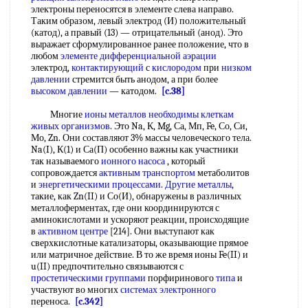
электроны переносятся в элементе слева направо.
Таким образом, левый электрод (И) положительный
(катод), а правый (13) — отрицательный (анод). Это
выражает сформулированное ранее положение, что в
любом
элементе дифференциальной аэрации
электрод,
контактирующий
с
кислородом
при
низком
давлении
стремится быть анодом, а при более
высоком давлении
— катодом.
[c.38]
Многие
ионы металлов необходимы
клеткам
живых организмов
. Это Na, К, Mg, Са, Мп, Fe, Со, Си,
Мо, Zn. Они составляют 3% массы человеческого тела.
Na(I), К(1) и Са(П) особенно важны как участники
так называемого
ионного насоса
, который
сопровождается
активным транспортом
метаболитов
и
энергетическими процессами
.
Другие металлы
,
такие, как Zn(II) и Со(И), обнаружены в различных
металлоферментах, где они координируются с
аминокислотами и ускоряют реакции, происходящие
в
активном центре
[214]. Они выступают как
сверхкислотные катализаторы, оказывающие прямое
или матричное действие. В то же время ионы Fe(II) и
u(II) предпочтительно связываются с
простетическими группами
порфиринового
типа
и
участвуют во многих
системах электронного
переноса.
[c.342]