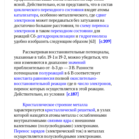
ясной. Действительно, если представить, что в состав
циклического переходного состояния
входят атомы
катализатора
, особенно металлического, где
сдвиг
электронов
может передаваться без затухания на
достаточно большие расстояния, то
схему переноса
электронов
в таком
переходном состоянии
для
реакций Сб-
дегидроциклизации
и
гидрогенолиза
удобно изобразить следующим образом [63]
[c.209]
Рассматривая восстановительные потенциалы,
указанные в табл. 19-1 и 19-2, можно убедиться, что
они изменяются в диапазоне
значений
приблизительно от -Ь 3 до — 3 В. Разности
потенциалов
полуреакций
в 6 В соответствует
константа равновесия
полной
окислительно-
восстановительной реакции
где п-
число электронов
,
перенос которых осуществляется в этой реакции.
Действительно, из условия
[c.187]
Кристаллическое строение металла
характеризуется
кристаллической решеткой
, в узлах
которой находятся атомы металла с ослабленными
внутриатомными
связями ядра
с внешними
валентными (полусвободными) электронами.
Перенос зарядов
(электрический ток) в металлах
осуществляется полусвободными электронами.