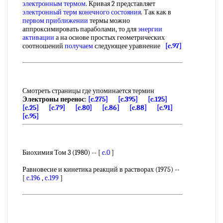
электронным термом
. Кривая 2 представляет
электронный терм
конечного состояния
. Так как в
первом приближении
термы можно
аппроксимировать параболами, то для
энергии
активации
а на основе простых геометрических
соотношений
получаем
следующее уравнение
[c.97]
Смотреть страницы где упоминается термин
Электроны перенос
:
[c.275]
[c.395]
[c.125]
[c.25]
[c.79]
[c.80]
[c.86]
[c.88]
[c.91]
[c.95]
Биохимия Том 3 (1980) -- [
c.0
]
Равновесие и кинетика реакций в растворах (1975) --
[
c.196
,
c.199
]