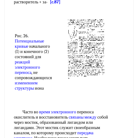
растворитель + за-
[c.87]
Рис. 26.
Потенциальные
кривые
начального
(I) и конечного (2)
состояний для
реакций
электронного
переноса
, не
сопровождающихся
изменением
структуры
иона
Часто во
время электронного
переноса
окислитель и восстановитель
связаны между
собой
через мостик, образованный лигандом или
лигандами. Этот мостик служит своеобразным
каналом, по которому происходит
передача