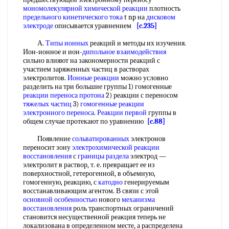
мономолекулярной химической реакции
плотность
предельного кинетического
тока
t np на
дисковом
электроде
описывается уравнением
[c.235]
А.
Типы ионных
реакций и методы их изучения.
Ион-ионное и ион-
дипольное взаимодействия
сильно влияют на закономерности реакций с
участием заряженных частиц в растворах
электролитов.
Ионные реакции
можно условно
разделить на три большие группы 1) гомогенные
реакции переноса протона
2) реакции с переносом
тяжелых частиц
3)
гомогенные реакции
электронного переноса
.
Реакции первой
группы в
общем случае протекают по уравнению
[c.88]
Появление
сольватированных
электронов
переносит зону
электрохимической реакции
восстановления
с
границы раздела
электрод —
электролит в раствор, т. е. превращает ее из
поверхностной, гетерогенной, в объемную,
гомогенную, реакцию, с
катодно
генерируемым
восстанавливающим агентом. В связи с этой
основной особенностью
нового
механизма
восстановления
роль транспортных ограничений
становится несущественной реакция теперь не
локализована в определенном месте, а распределена