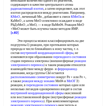
небольшое количество одного из реагентов,
содержащего в качестве центрального атома
радиоактивный изотоп
, а затем определяют, как этот
изотоп распределился между реагентами. Например,
КМпО
, меченный Мп , добавляют к смеси
КМпОа
и
КаМпО , а затем МпО селективно осаждают в виде
РЬДзМпО , а МпО, — в виде ВаМп04. Реакция МпО
+МпО может быть изучена также методом ЯМР.
[c.82]
Эти процессы можно классифицировать на две
подгруппы 1) реакции, при протекании которых
природа и число ближайших к иону частиц, т. е.
состав
внутренней координационной сферы
, не
изменяются при образовании
переходного состояния
стадии переноса электрона (внешнесферные
реакции
электронного переноса
) к таким реакциям относится
взаимодействие между ферри- и
ферроцианид
-
анионами, когда группы СЫ остаются
расположенными симметрично
вокруг Ре + или Ре +,
а также
реакция между ионами
Мп04 и
МпОГ
2)
реакции, в
переходном состоянии
которых один или
несколько лигандов одновременно входят в состав
внутренней координационной сферы
окисленной
или восстановленной форм (внутрисферные
реакции
электронного переноса
). При комплементарных
реакциях электронного переноса
окислитель и