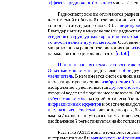
эффекты среди
очень большого
числа эффек
Радиоспектроскопы отличаются разреша
достигаемой в обычной спектроскопии, что п
точностью до седьмого знака ( ), а
ширину л
Благодаря этому в микроволновой радиоспе
сведения
о
структурных характеристиках мо
точности данные
других методов
. Особенно
микроволновая радиоспектроскопия при
изл
парамагнитного резонанса и др.
[c.150]
Принципиальная схема
светового микр
Обычный микроскоп
представляет
собой
дву
увеличитель
. В нем имеется система линз, н
проектирует увеличенное
изображение объе
изображение 5 увеличивается
другой систем
который ведет наблюдение исследователь. О
тубусе микроскопа
на одной оптической осн.
дифракционных эффектов
и обеспечения до
предназначена система
линз конденсора 2, б
лампы / концентрируется в плоскости иссле
изображение 7 регистрируется на фотопласт
Развитие АСНИ в значительной степени 
инструментальной и
вычислительной техник