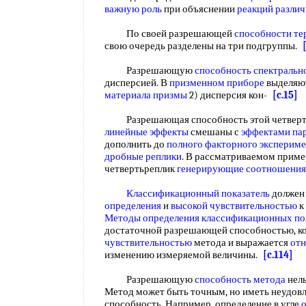
важную роль
при объяснении
реакций разли
По своей разрешающей
способности те
свою очередь разделены на три подгруппы.
Разрешающую
способность спектральн
дисперсией. В
призменном приборе
выделяют
материала призмы
2) дисперсия кон-
[c.15]
Разрешающая способность этой четверть
линейные эффекты
смешаны с
эффектами па
дополнить до
полного факторного эксперим
дробные реплики
. В рассматриваемом приме
четвертьреплик
генерирующие соотношения
Классификационный показатель
должен
определения
и
высокой чувствительностью
к
Методы определения
классификационных по
достаточной разрешающей способностью, к
чувствительностью
метода и выражается
от
изменению измеряемой величины.
[c.114]
Разрешающую
способность метода
нель
Метод может быть точным, но иметь неудо
способность. Например, определение в угле