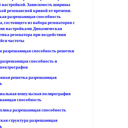
й настройкой. Зависимость ширины
ой резонансной кривой от времени.
кая разрешающая способность
а, состоящего из набора резонаторов с
ми настройками Динамическая
тика резонатора при воздействии
йся частоты
и разрешающая способность решетки
 разрешающая способность и
спектрографов
нная решетка разрешающая
ь
иальная импульсная полярография
шающая способность
еплика разрешающая способность
ская структура разрешающая
ь