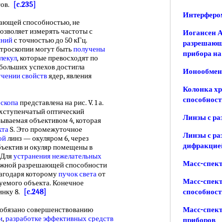
тов.
[c.235]
Интерферо
ющей способностью, не
озволяет измерять частоты с
Иогансен А
иний
с точностью до 50 кГц.
разрешающ
ктроскопии могут быть
получены
прибора н
лекул
, которые превосходят по
 больших успехов достигла
Ионообмен
учении свойств
ядер, явления
Колонка х
способност
оскопа
представлена на рис. V. 1 а.
хступенчатый оптический
Линзы с р
азываемая объективом 4, которая
кта
S. Это промежуточное
Линзы с р
ой
линз — окуляром 6, через
дифракцие
бъектив и окуляр помещены в
 Для
устранения нежелательных
Масс-спек
лжной разрешающей способности
лагодаря которому
пучок света
от
Масс-спек
дуемого объекта. Конечное
инку 8.
[c.248]
способнос
обязано совершенствованию
Масс-спек
и
,
разработке эффективных
средств
приборов