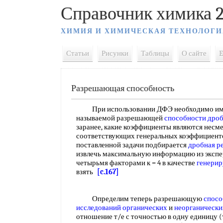
Справочник химика 2
ХИМИЯ И ХИМИЧЕСКАЯ ТЕХНОЛОГИ
Статьи
Рисунки
Таблицы
О сайте
E
Разрешающая способность
При использовании ДФЭ необходимо иметь
называемой разрешающей
способности дроб
заранее, какие коэффициенты являются несм
соответствующих генеральных коэффициентов
поставленной задачи подбирается
дробная р
извлечь максимальную информацию из экспер
четырьмя факторами к = 4 в качестве
генери
взять
[c.167]
Определим теперь разрешающую
спосо
исследований органических
и
неорганически
отношение т/е с точностью в одну единицу (т.