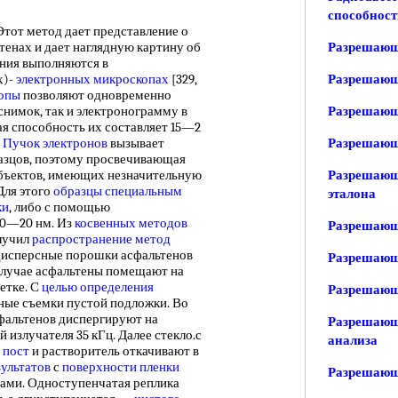
способност
 Этот метод дает представление о
тенах и дает наглядную картину об
Разрешающ
ания выполняются в
х)-
электронных микроскопах
[329,
Разрешающ
копы
позволяют одновременно
снимок, так и электронограмму в
Разрешающа
я способность их составляет 15—2
.
Пучок электронов
вызывает
Разрешающ
разцов, поэтому просвечивающая
бъектов, имеющих незначительную
Разрешающа
Для этого
образцы специальным
эталона
ки
, либо с помощью
0—20 нм. Из
косвенных методов
Разрешающа
лучил
распространение метод
исперсные порошки асфальтенов
Разрешающ
м случае асфальтены помещают на
етке. С
целью определения
Разрешающ
ые съемки пустой подложки. Во
сфальтенов диспергируют на
Разрешающа
й излучателя 35 кГц. Далее стекло.с
анализа
 пост
и растворитель откачивают в
ультатов
с
поверхности пленки
Разрешающа
бами. Одноступенчатая реплика