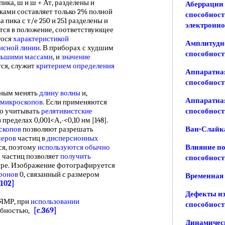
пика, ш и ш + Ат, разделены и
Аберрации
ками составляет только 2% полной
способност
 пика с т/е 250 и 251 разделены и
электронно
тся в положение, соответствующее
гося
характеристикой
Амплитудн
исной линии
. В приборах с худшим
способност
льшими массами
, и
значение
тся, служит
критерием определения
Аппаратна
способност
ным менять
длину волны
и,
Аппаратна
 микроскопов
. Если применяются
мо учитывать
релятивистские
способност
 пределах 0,001<А,-<0,10 нм [148].
скопов
позволяют разрешать
Ван-Слайк
меров
частиц в
дисперсионных
ся, поэтому
используются обычно
Влияние п
х
частиц позволяет
получить
способнос
уре. Изображение фотографируется
тронов
0, связанный с размером
Временная
.102]
Дефекты и
ЯМР, при
использовании
способност
обностью,
[c.369]
Динамическ