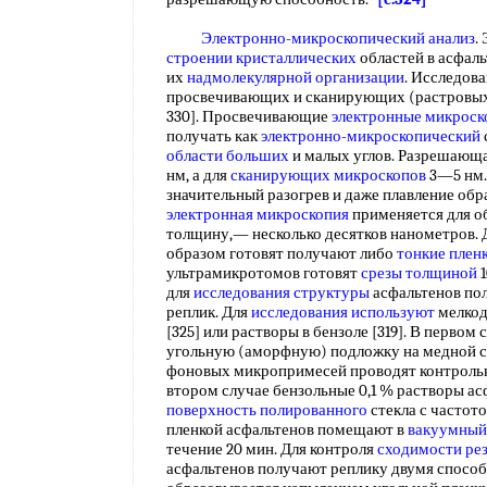
Электронно-микроскопический анализ
.
строении кристаллических
областей в асфаль
их
надмолекулярной организации
. Исследов
просвечивающих и сканирующих (растровы
330]. Просвечивающие
электронные микрос
получать как
электронно-микроскопический
области больших
и малых углов. Разрешающа
нм, а для
сканирующих микроскопов
3—5 нм
значительный разогрев и даже плавление об
электронная микроскопия
применяется для о
толщину,— несколько десятков нанометров. 
образом готовят получают либо
тонкие плен
ультрамикротомов готовят
срезы толщиной
1
для
исследования структуры
асфальтенов по
реплик. Для
исследования используют
мелкод
[325] или растворы в бензоле [319]. В перво
угольную (аморфную) подложку на медной с
фоновых микропримесей проводят контрольн
втором случае бензольные 0,1 % растворы а
поверхность полированного
стекла с частото
пленкой асфальтенов помещают в
вакуумный
течение 20 мин. Для контроля
сходимости рез
асфальтенов получают реплику двумя спосо