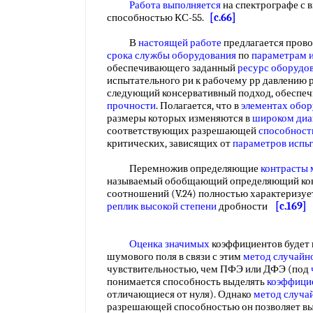
Работа выполняется
на спектрографе с
способностью КС-55.
[c.66]
В
настоящей работе
предлагается прово
срока службы оборудования
по
параметрам 
обеспечивающего заданный
ресурс оборудо
испытательного ри к рабочему рр давлению 
следующий консервативный подход, обесп
прочности
. Полагается, что в
элементах обо
размеры которых изменяются в
широком диа
соответствующих разрешающей
способност
критических, зависящих от
параметров испы
Перемножив определяющие
контрасты
называемый обобщающий определяющий конт
соотношений (V.24) полностью характериз
реплик
высокой степени
дробности
[c.169]
Оценка значимых
коэффициентов будет 
шумового поля в связи с этим
метод случайн
чувствительностью, чем ПФЭ или ДФЭ (под
понимается способность выделять
коэффици
отличающиеся от нуля). Однако
метод случа
разрешающей способностью он позволяет в