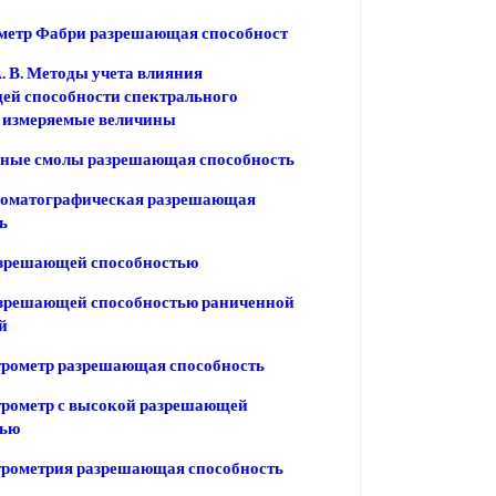
метр Фабри разрешающая способност
. В. Методы учета влияния
ей способности спектрального
а измеряемые величины
ные смолы разрешающая способность
роматографическая разрешающая
ь
азрешающей способностью
азрешающей способностью раниченной
й
трометр разрешающая способность
трометр с высокой разрешающей
тью
трометрия разрешающая способность