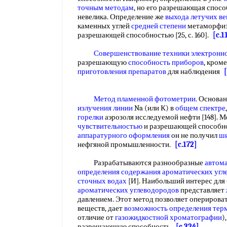
точным методам
, но его разрешающая спосо
невелика. Определение же
выхода летучих в
каменных углей
средней степени
метаморфиз
разрешающей способностью [25, с. 160].
[c.1
Совершенствование техники
электронн
разрешающую
способность приборов
, кром
приготовления препаратов
для наблюдения
Метод пламенной фотометрии
. Основа
излучения линии
Na (или К) в
общем спектре
горелки
аэрозоля исследуемой нефти [148]. 
чувствительностью
и разрешающей способно
аппаратурного оформления
он не получил
ши
нефгяной промышленности.
[c.172]
Разрабатываются разнообразные
автом
определения содержания ароматических угл
сточных водах
[И]. Наибольший интерес для
ароматических углеводородов
представляет
давлением. Этот метод позволяет оперирова
веществ, дает
возможность определения
тер
отличие от
газожидкостной хроматографии
)
разрешающую способность.
[c.324]