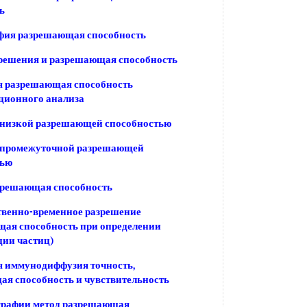
ь
фия разрешающая способность
решения и разрешающая способность
я разрешающая способность
ционного анализа
 низкой разрешающей способностью
 промежуточной разрешающей
тью
зрешающая способность
венно-временное разрешение
ая способность при определении
ии частиц)
 иммунодиффузия точность,
я способность и чувствительность
графии метод разрешающая