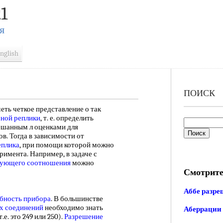
1
Я
nglish
ПОИСК
 четкое представление о так
ной реплики
, т. е. определить
ешанным л оценками для
. Тогда в зависимости от
еплика
, при помощи которой можно
имента. Например, в задаче с
рующего соотношения
можно
Смотрите
Аббе разр
бность прибора
. В большинстве
х соединений
необходимо знать
Аберрации 
е. это 249 или 250).
Разрешение