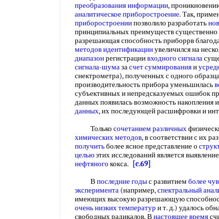
преобразования информации
, проникновен
аналитическое приборостроение
. Так, прим
приборостроении
позволило разработать
но
принципиальных преимуществ существенно 
разрешающая способность приборрв благод
методов идентификации
увеличился на неск
диапазон
регистрации
входного сигнала
суще
сигнала-шума
за
счет суммирования
и
усред
снектрометра), полученных с одного образц
производительность прибора уменьшилась
в
субъективных и непредсказуемых ошибок пр
данных появилась возможность накопления 
данных
, их последующей расшифровки и ин
Только
сочетанием различных
физическ
химических методов
, в соответствии с их 
получить
более ясное представление о
струк
целью
этих исследований является выявлени
нефтяного
кокса.
[c.69]
В
последние годы
с развитием
более чу
эксперимента
(например,
спектральный анал
имеющих высокую разрешающую способнос
очень низких температур
и т. д.) удалось о
свободных радикалов. В
настоящее время
сч