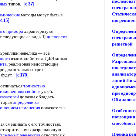
последоват
чных
типов.
[c.37]
спектра по
Статическа
рмические
методы могут быть в
[c.15]
погрешност
ого прибора
характеризуют
Определен
 следующие ее виды 1)
дисперсия
спектральн
решеткой
реплики невелика — все
Определени
рного
взаимодействия. ДФЭ можно
Разрешающ
ента
, реализовав недостающие
последоват
ре для остальных трех
анализатор
будут
[c.170]
линий Пока
 отличаться
точностью
одновремен
изменениям свойств
углей.
при одновр
казателей
должны обладать
Об анализе
оторая
определяется
ношением изменения
показателя к
Особенност
поглощения
способност
зя смешивать с его точностью.
влетворительную разрешающую
Пленка ре
отдельных элементов
относится к