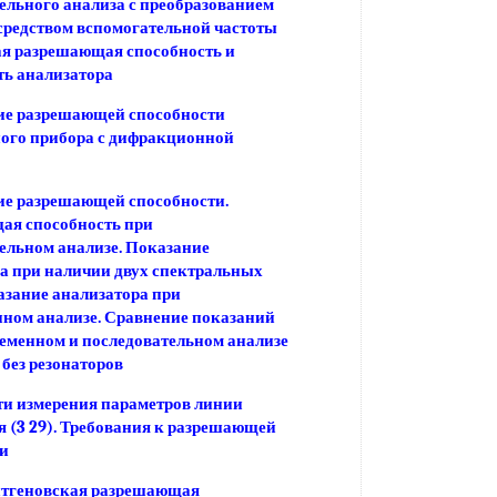
ельного анализа с преобразованием
средством вспомогательной частоты
я разрешающая способность и
ь анализатора
ие разрешающей способности
ого прибора с дифракционной
е разрешающей способности.
ая способность при
ельном анализе. Показание
а при наличии двух спектральных
зание анализатора при
ном анализе. Сравнение показаний
еменном и последовательном анализе
 без резонаторов
и измерения параметров линии
 (3 29). Требования к разрешающей
и
нтгеновская разрешающая