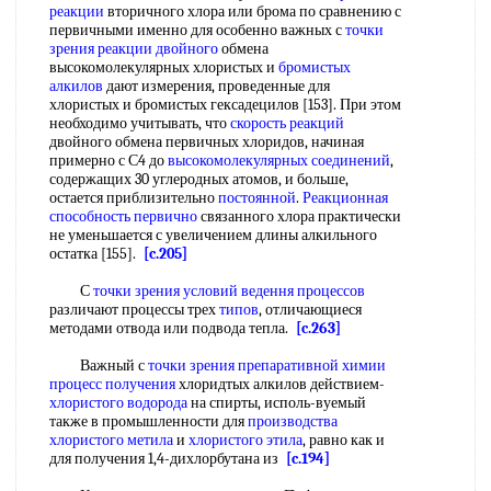
реакции
вторичного хлора или брома по сравнению с
первичными именно для особенно важных с
точки
зрения
реакции двойного
обмена
высокомолекулярных хлористых и
бромистых
алкилов
дают измерения, проведенные для
хлористых и бромистых гексадецилов [153]. При этом
необходимо учитывать, что
скорость реакций
двойного обмена первичных хлоридов, начиная
примерно с С4 до
высокомолекулярных соединений
,
содержащих 30 углеродных атомов, и больше,
остается приблизительно
постоянной
.
Реакционная
способность
первично
связанного хлора практически
не уменьшается с увеличением длины алкильного
остатка [155].
[c.205]
С
точки зрения
условий ведення процессов
различают процессы трех
типов
, отличающиеся
методами отвода или подвода тепла.
[c.263]
Важный с
точки зрения
препаративной химии
процесс получения
хлоридтых алкилов действием-
хлористого водорода
на спирты, исполь-вуемый
также в промышленности для
производства
хлористого метила
и
хлористого этила
, равно как и
для получения 1,4-дихлорбутана из
[c.194]