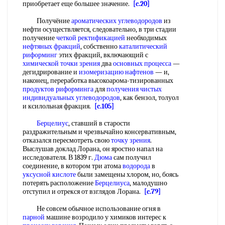
приобретает еще большее значение.
[c.20]
Получёние
ароматических углеводородов
из
нефти осуществляется, следовательно, в три стадии
получение
четкой ректификацией
необходимых
нефтяных фракций
, собственно
каталитический
риформинг
этих фракций, включающий с
химической
точки зрения
два
основных процесса
—
дегидрирование и
изомеризацию нафтенов
— и,
наконец, переработка высокоарома-тизированных
продуктов риформинга
для
получения чистых
индивидуальных углеводородов
, как бензол, толуол
и ксилольная фракция.
[c.105]
Берцелиус
, ставший в старости
раздражительным и чрезвычайно консервативным,
отказался пересмотреть свою
точку зрения
.
Выслушав доклад Лорана, он яростно напал на
исследователя. В 1839 г.
Дюма
сам получил
соединение, в котором три атома
водорода
в
уксусной кислоте
были замещены хлором, но, боясь
потерять расположение
Берцелиуса
, малодушно
отступил и отрекся от взглядов Лорана.
[c.79]
Не совсем обычное использование огня в
парной
машине возродило у химиков интерес к