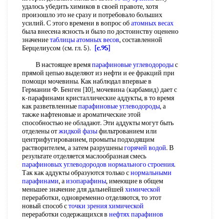
удалось убедить химиков в своей правоте, хотя
произошло это не сразу и потребовало больших
усилий. С этого времени в вопрос об
атомных весах
была внесена ясность и было по достоинству оценено
значение
таблицы атомных весов
, составленной
Берцелиусом (см. гл. 5).
[c.95]
В настоящее время
парафиновые углеводороды
с
прямой цепью выделяют из нефти и ее фракций при
помощи мочевины. Как наблюдал впервые в
Германии Ф. Бенген [10], мочевина (карбамид) дает с
к-парафинами кристаллические аддукты, в то время
как разветвленные
парафиновые углеводороды
, а
также нафтеновые и ароматические этой
способностью не обладают. Эти аддукты могут быть
отделены от
жидкой фазы
фильтрованием или
центрифугированием, промыты подходящим
растворителем, а затем разрушены
горячей водой
. В
результате отделяется маслообразная смесь
парафиновых углеводородов нормального строения
.
Так как аддукты образуются только с
нормальными
парафинами
, а
изопарафины
, имеющие в общем
меньшее значение для дальнейшей
химической
переработки, одновременно отделяются, то этот
новый способ с
точки зрения
химической
переработки содержащихся в
нефтях парафинов