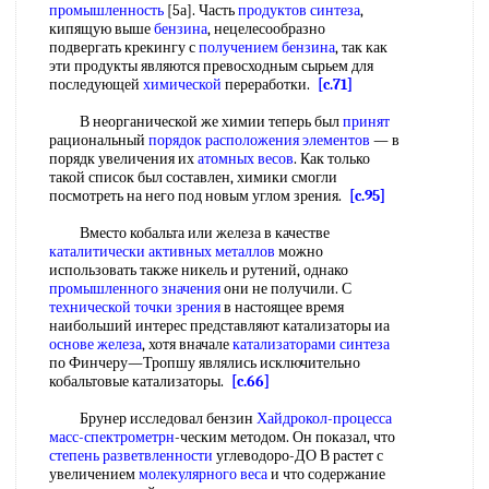
промышленность
[5а]. Часть
продуктов синтеза
,
кипящую выше
бензина
, нецелесообразно
подвергать крекингу с
получением бензина
, так как
эти продукты являются превосходным сырьем для
последующей
химической
переработки.
[c.71]
В неорганической же химии теперь был
принят
рациональный
порядок расположения
элементов
— в
порядк увеличения их
атомных весов
. Как только
такой список был составлен, химики смогли
посмотреть на него под новым углом зрения.
[c.95]
Вместо кобальта или железа в качестве
каталитически активных металлов
можно
использовать также никель и рутений, однако
промышленного значения
они не получили. С
технической
точки зрения
в настоящее время
наибольший интерес представляют катализаторы иа
основе железа
, хотя вначале
катализаторами синтеза
по Финчеру—Тропшу являлись исключительно
кобальтовые катализаторы.
[c.66]
Брунер исследовал бензин
Хайдрокол-процесса
масс-спектрометрн
-ческим методом. Он показал, что
степень разветвленности
углеводоро-ДО В растет с
увеличением
молекулярного веса
и что содержание