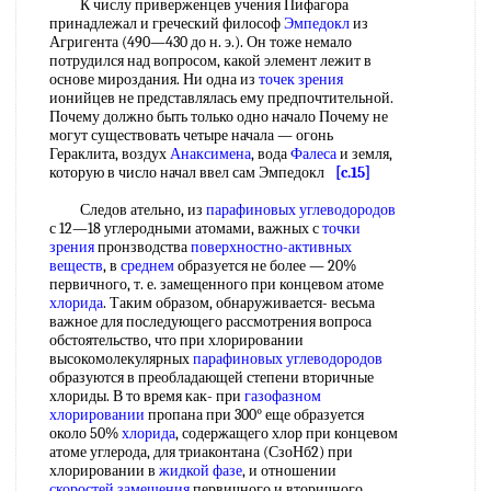
К числу приверженцев учения Пифагора
принадлежал и греческий философ
Эмпедокл
из
Агригента (490—430 до н. э.). Он тоже немало
потрудился над вопросом, какой элемент лежит в
основе мироздания. Ни одна из
точек зрения
ионийцев не представлялась ему предпочтительной.
Почему должно быть только одно начало Почему не
могут существовать четыре начала — огонь
Гераклита, воздух
Анаксимена
, вода
Фалеса
и земля,
которую в число начал ввел сам Эмпедокл
[c.15]
Следов ательно, из
парафиновых углеводородов
с 12—18 углеродными атомами, важных с
точки
зрения
пронзводства
поверхностно-активных
веществ
, в
среднем
образуется не более — 20%
первичного, т. е. замещенного при концевом атоме
хлорида
. Таким образом, обнаруживается- весьма
важное для последующего рассмотрения вопроса
обстоятельство, что при хлорировании
высокомолекулярных
парафиновых углеводородов
образуются в преобладающей степени вторичные
хлориды. В то время как- при
газофазном
хлорировании
пропана при 300° еще образуется
около 50%
хлорида
, содержащего хлор при концевом
атоме углерода, для триаконтана (СзоНб2) при
хлорировании в
жидкой фазе
, и отношении
скоростей замещения
первичного и вторичного