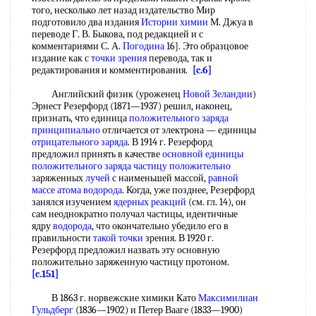
того, несколько лет назад издательство Мир
подготовило два издания
Истории химии
М. Джуа в
переводе Г. В. Быкова, под редакцией и с
комментариями С. А.
Погодина
16]. Это образцовое
издание как с
точки зрения
перевода, так и
редактирования и комментирования.
[c.6]
Английский физик (уроженец
Новой Зеландии
)
Эрнест Резерфорд (1871—1937) решил, наконец,
признать, что единица
положительного заряда
принципиально
отличается от электрона — единицы
отрицательного заряда
. В 1914 г. Резерфорд
предложил принять в качестве
основной единицы
положительного заряда частицу положительно
заряженных
лучей
с наименьшей массой,
равной
массе атома
водорода
. Когда, уже позднее, Резерфорд
занялся изучением
ядерных реакций
(см. гл. 14), он
сам неоднократно получал частицы, идентичные
ядру
водорода
, что окончательно убедило его в
правильности
такой точки
зрения. В 1920 г.
Резерфорд предложил назвать эту основную
положительно заряженную частицу протоном.
[c.151]
В 1863 г. норвежские химики Като
Максимилиан
Гульдберг
(1836—1902) и Петер Вааге (1833—1900)