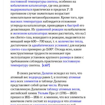
постоянной температуры
синтеза
, особенно иа
кобальтовом катализаторе
, где она должна
выдерживаться
практически в пределах 1°. В
противном случае значительно возрастает
нежелательное метанообразование. Кроме того, при
высоких температурах
наблюдается отложение
углерода на катализаторе, приводящее к
быстрой
его
дезактивации. Из
уравнений реакции
на кобальтовом
и
железном катализаторах
можно рассчитать, что на 1
нм сйнтеэ-газа, вошедшего в реакцию, выделяется по
меньшей мере 600—700 ккал, т. е.
количество тепла
,
достаточное (в
адиабатических условиях
) для нагрева
синтез-газа
примерно до 1500°. Отсюда ясно, какие
конструктивные трудности возникают при
эксплуатации установок крупного
размера
в связи с
требованием соблюдать практически
постоянную
температуру
синтеза.
[c.67]
В своих расчетах
Дальтон
исходил из того, что
атомный вес
водорода
равен 1, и поэтому
атомные
веса
всех
элементов
в таблице Дальтона
представляют собой целые
числа
. Изучив
составленную Дальтоном
таблицу атомных весов
,
английский химик
Уильям
Пра-ут (1785—1850)
пришел в 1815—1816 гг. к мнению, что все элементы в
конечном счете состоят из
водорода
и что
атомные