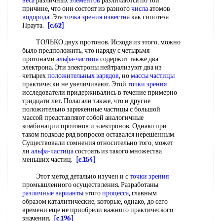
веса
различных
элементов
различаются по той
причине, что они состоят из разного
числа
атомов
водорода
. Эта
точка зрения
известна
как гипотеза
Праута.
[c.62]
ТОЛЬКО двух протонов. Исходя из этого, можно
было предположить, что наряду с четырьмя
протонами
альфа-частица
содержит также два
электрона. Эти электроны нейтрализуют два из
четырех
положительных зарядов
, но
массы частицы
практически не увеличивают. Этой
точки зрения
исследователи придерживались в течение примерно
тридцати лет. Полагали также, что и другие
положительно заряженные частицы с большой
массой представляют собой аналогичные
комбинации протонов и электронов. Однако при
таком подходе ряд вопросов оставался нерешенным.
Существовали сомнения относительно того, может
ли
альфа-частица
состоять из такого множества
меньших частиц.
[c.154]
Этот метод детально изучен и с
точки зрения
промышленного осуществления. Разработаны
различные варианты
этого
процесса
, главным
образом каталитические, которые, однако, до сего
времени еще не приобрели важного практического
значения.
[c.196]