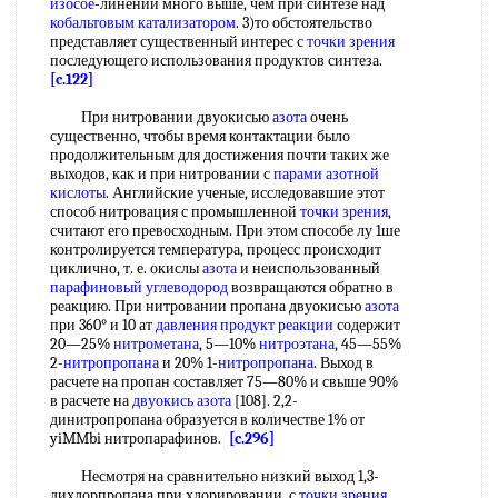
изосое
-линений много выше, чем при синтезе над
кобальтовым катализатором
. 3)то обстоятельство
представляет существенный интерес с
точки зрения
последующего использования продуктов синтеза.
[c.122]
При нитровании двуокисью
азота
очень
существенно, чтобы время контактации было
продолжительным для достижения почти таких же
выходов, как и при нитровании с
парами азотной
кислоты
. Английские ученые, исследовавшие этот
способ нитровация с промышленной
точки зрения
,
считают его превосходным. При этом способе лу 1ше
контролируется температура, процесс происходит
циклично, т. е. окислы
азота
и неиспользованный
парафиновый углеводород
возвращаются обратно в
реакцию. При нитровании пропана двуокисью
азота
при 360° и 10 ат
давления
продукт реакции
содержит
20—25%
нитрометана
, 5—10%
нитроэтана
, 45—55%
2-
нитропропана
и 20% 1-
нитропропана
. Выход в
расчете на пропан составляет 75—80% и свыше 90%
в расчете на
двуокись азота
[108]. 2,2-
динитропропана образуется в количестве 1% от
yiMMbi нитропарафинов.
[c.296]
Несмотря на сравнительно низкий выход 1,3-
дихлорпропана при хлорировании, с
точки зрения