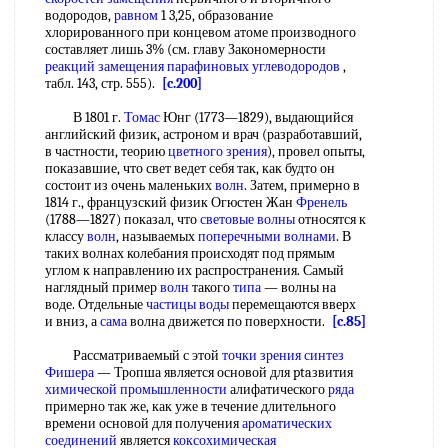
водородов,
равном
1 3,25, образование
хлорированного при концевом атоме производного
составляет лишь 3% (см. главу Закономерности
реакций замещения
парафиновых углеводородов
,
табл. 143, стр. 555).
[c.200]
В 1801 г.
Томас
Юнг (1773—1829), выдающийся
английский физик, астроном и врач (разработавший,
в частности, теорию
цветного зрения
), провел опыты,
показавшие, что свет ведет себя так, как будто он
состоит из очень маленьких
волн
. Затем, примерно в
1814 г., французский физик Огюстен Жан
Френель
(1788—1827) показал, что
световые волны
относятся к
классу
волн
, называемых
поперечными волнами
. В
таких волнах колебания происходят под прямым
углом к направлению их распространения. Самый
наглядный пример
волн
такого
типа
— волны на
воде. Отдельные
частицы воды
перемещаются вверх
и вниз, а
сама
волна движется по поверхности.
[c.85]
Рассматриваемый с этой
точки зрения
синтез
Фишера
— Тропша является основой для ptaзвития
химической промышленности
алифатического
ряда
примерно так же, как уже в течение длительного
времени основой для получения
ароматических
соединений
является
коксохимическая