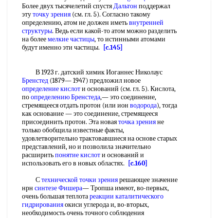
Более двух тысячелетий спустя
Дальтон
поддержал
эту
точку зрения
(см. гл. 5). Согласно такому
определению, атом не должен иметь
внутренней
структуры
. Ведь если какой-то атом можно разделить
на более
мелкие частицы
, то истинными атомами
будут именно эти частицы.
[c.145]
В 1923 г. датский химик Иоганнес Николаус
Бренстед
(1879— 1947) предложил новое
определение кислот
и оснований (см. гл. 5). Кислота,
по
определению Бренстеда
,— это соединение,
стремящееся отдать протон (или ион
водорода
), тогда
как основание — это соединение, стремящееся
присоединить протон. Эта новая
точка зрения
не
только обобщила известные факты,
удовлетворительно трактовавшиеся на основе старых
представлений, но и позволила значительно
расширить
понятие кислот
и оснований и
использовать его в новых областях.
[c.160]
С
технической
точки зрения
решающее значение
нрн
синтезе Фишера
— Тропша имеют, во-первых,
очень большая теплота
реакции каталитического
гидрирования
окиси углерода и, во-вторых,
необходимость очень точного соблюдения