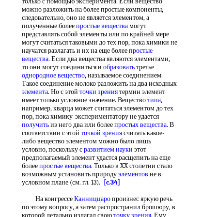
только с помощью эксперимента. Если вещество
можно разложить на более простые компоненты,
следовательно, оно не является элементом, а
полученные более
простые вещества
могут
представлять собой элементы или по крайней мере
могут считаться таковыми до тех пор, пока химики не
научатся разлагать и нх на еще более
простые
вещества
. Если два вещества являются элементами,
то они могут соединиться и
образовать
третье
однородное вещество
, называемое соединением.
Такое соединение молоко разложить на два исходных
элемента
. Но с этой
точки зрения
термин элемент
имеет только условное значение. Вещество
типа
,
например, кварца может считаться элементом до тех
пор, пока химику-экспериментатору не удается
получить
из него два или более
простых вещества
. В
соответствии с этой
точкой зрения
считать какое-
либо вещество элементом можно было лишь
условно, поскольку с
развитием науки
этот
предполагаемый элемент удастся расщепить на еще
более
простые вещества
. Только в XX столетии стало
возможным установить природу
элементов
не в
условном плане (см. гл. 13).
[c.34]
На конгрессе
Канниццаро
произнес яркую речь
по этому вопросу, а затем распространил брошюру, в
которой детально излагал свою
точку зрения
. Ему