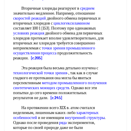
Вторичные хлориды реагируют в
среднем
значительно медленнее. Например, отношение
скоростей реакций
двойного обмена первичных и
вторичных хлоридов с
циклогексиламином
составляет 100 1 [153]. Поэтому при одинаковых
условиях реакция
двойного обмена для первичных
хлоридов протекает вполне удовлетворительно, для
вторичных же хлоридов требуется совершенно
неприемлемая с
точки зрения
промышленного
осуществления процесса
продолжительность
реакции.
[c.205]
Эта реакция была весьма детально изучена с
технологической
точки зрения
-, так как в случае
гладкого ее протекания она могла бы явиться
перспективным
методом промышленного получения
синтетических моющих средств
. Однако все эти
попытки до сего времени положительных
результатов не дали.
[c.245]
На протяжении всего XIX в. атом считался
неделимым, лишенным каких-либо
характерных
особенностей
и не имеющим
внутренней структуры
.
Однако после проведения
ряда
экспериментов,
которые по своей природе даже не были