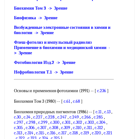
Биохимия Том 3 -> Зрение
Биофизика -> Зрение
Возбужденные электронные состояния в химии и
биологии -> Зрение
Флеш-фотолиз и импульсный радиолиз
Применение в биохимии и медицинской химии -
> Зрение
Фотобиология Изд.2 -> Зрение
Нефробиология Т.1 -> Зрение
Основы и применения фотохимии (1991) -- [
c.236
]
Биохимия Том 3 (1980) -- [
c.61
,
c.68
]
Биохимия природных пигментов (1986) -- [
c.11
,
c.13
,
c.30
,
c.34
,
c.227
,
c.228
,
c.247
,
c.249
,
c.266
,
c.285
,
c.297
,
c.298
,
c.299
,
c.300
,
c.301
,
c.302
,
c.303
,
c.304
,
c.305
,
c.306
,
c.307
,
c.308
,
c.309
,
c.310
,
c.311
,
c.312
,
c.313
,
c.314
,
c.315
,
c.316
,
c.317
,
c.318
,
c.319
,
c.320
,
c.321
,
c.322
,
c.323
,
c.324
,
c.325
]