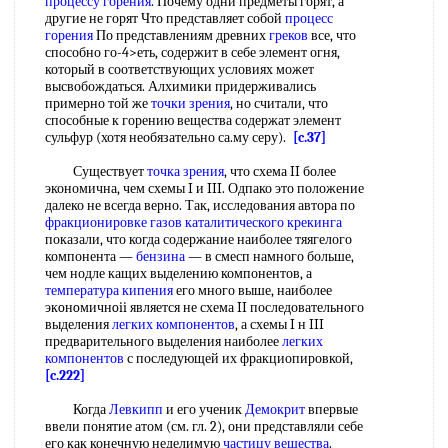
процессу горения
. Почему одни предметы горят, а
другие не горят Что представляет собой
процесс
горения
По представлениям древних
греков
все, что
способно го-4>еть, содержит в себе элемент огня,
который в соответствующих условиях может
высвобождаться. Алхимики придерживались
примерно той же
точки зрения
, но считали, что
способные к горению вещества содержат элемент
сульфур (хотя необязательно са.му серу).
[c.37]
Существует
точка зрения
, что схема II более
экономична, чем схемы I и III. Одпако это положение
далеко не всегда верно. Так, исследования автора по
фракционировке
газов каталитического крекинга
показали, что когда содержание наиболее тяягелого
компонента —
бензина
— в смесп намного больше,
чем нодле кащих выделению компонентов, а
температура кипения
его много выше, наиболее
экoнoмичнoii является не схема II последовательного
выделения
легких компонентов
, а схемы I н III
предварительного выделения наиболее
легких
компонентов
с последующей их фракциопировкой,
[c.222]
Когда
Левкипп
и его ученик
Демокрит
впервые
ввели понятие атом (см. гл. 2), они представляли себе
его как конечную неделимую
частицу вещества
.