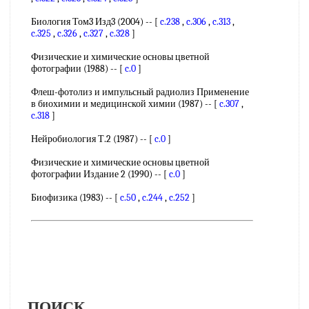
Биология Том3 Изд3 (2004) -- [
c.238
,
c.306
,
c.313
,
c.325
,
c.326
,
c.327
,
c.328
]
Физические и химические основы цветной
фотографии (1988) -- [
c.0
]
Флеш-фотолиз и импульсный радиолиз Применение
в биохимии и медицинской химии (1987) -- [
c.307
,
c.318
]
Нейробиология Т.2 (1987) -- [
c.0
]
Физические и химические основы цветной
фотографии Издание 2 (1990) -- [
c.0
]
Биофизика (1983) -- [
c.50
,
c.244
,
c.252
]
ПОИСК