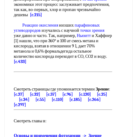
экономики этот процесс заслуживает предпочтения,
так как, во-первых, хлор и пропан чрезвычайно
дешевы
[c.215]
Реакции окисления
низших
парафиновых
углеводородов
изучались с научной
точки зрения
уже давно и часто. Так, например,
Ньюитт
и Хаффнер
[1] нашли, что при 360° и 100 ат смесь метана и
кислорода, взятая в отношении 9 1, дает 70%
метанола и 0,6% формальдегида остальное
количество кислорода переходит в СО, СО2 и воду.
[c.433]
Смотреть страницы где упоминается термин
Зрение
:
[c.27]
[c.32]
[c.37]
[c.96]
[c.120]
[c.25]
[c.34]
[c.55]
[c.110]
[c.185]
[c.266]
[c.297]
Смотреть главы в:
Основы и применения фотохимии -> Зрение