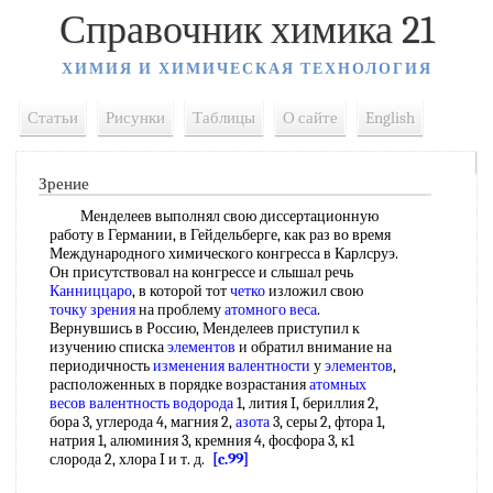
Справочник химика 21
ХИМИЯ И ХИМИЧЕСКАЯ ТЕХНОЛОГИЯ
Статьи
Рисунки
Таблицы
О сайте
English
Зрение
Менделеев выполнял свою диссертационную
работу в Германии, в Гейдельберге, как раз во время
Международного химического конгресса в Карлсруэ.
Он присутствовал на конгрессе и слышал речь
Канниццаро
, в которой тот
четко
изложил свою
точку зрения
на проблему
атомного веса
.
Вернувшись в Россию, Менделеев приступил к
изучению списка
элементов
и обратил внимание на
периодичность
изменения валентности
у
элементов
,
расположенных в порядке возрастания
атомных
весов валентность
водорода
1, лития I, бериллия 2,
бора 3, углерода 4, магния 2,
азота
3, серы 2, фтора 1,
натрия 1, алюминия 3, кремния 4, фосфора 3, к1
слорода 2, хлора I и т. д.
[c.99]