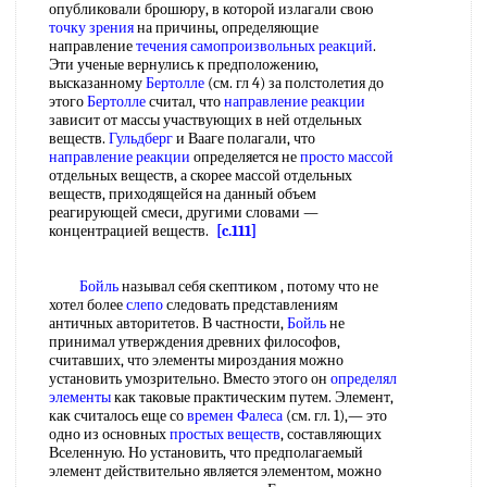
опубликовали брошюру, в которой излагали свою
точку зрения
на причины, определяющие
направление
течения самопроизвольных реакций
.
Эти ученые вернулись к предположению,
высказанному
Бертолле
(см. гл 4) за полстолетия до
этого
Бертолле
считал, что
направление реакции
зависит от массы участвующих в ней отдельных
веществ.
Гульдберг
и Вааге полагали, что
направление реакции
определяется не
просто массой
отдельных веществ, а скорее массой отдельных
веществ, приходящейся на данный объем
реагирующей смеси, другими словами —
концентрацией веществ.
[c.111]
Бойль
называл себя скептиком , потому что не
хотел более
слепо
следовать представлениям
античных авторитетов. В частности,
Бойль
не
принимал утверждения древних философов,
считавших, что элементы мироздания можно
установить умозрительно. Вместо этого он
определял
элементы
как таковые практическим путем. Элемент,
как считалось еще со
времен
Фалеса
(см. гл. 1),— это
одно из основных
простых веществ
, составляющих
Вселенную. Но установить, что предполагаемый
элемент действительно является элементом, можно