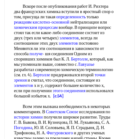
Вскоре после опубликования работ И. Рихтера
два французских химика вступили в яростный спор о
том, присуща ли такая
определенность
только
реакциям кислотно-основной
нейтрализации или
химическим процессам
вообще. В принципе вопрос
стоял так если какое-либо соединение состоит из
двух (трех или четырех)
элементов
, всегда ли
соотношение этих двух
элементов
постоянно
Меняются ли эти соотношения в зависимости от
способа
получе
- шя соединения Одним из
споривших химиков был К. Л.
Бертолле
, который, как
мы упоминали выше, совместно с
Лавуазье
разработал современную химическую терминологию
(см. гл. 4).
Бертолле
придерживался второй
точки
зрения
и считал, что соединение, состоящее из
элементов
х и у, содержит большее количество х,
если при получении
этого соединения
использовался
большой избыток х.
[c.54]
Всем этим вызвана необходимость в некоторых
комментариях. В
Советском Союзе
исследования по
истории химии
получили широкое развитие. Труды
Г. В. Быкова, В. И. Кузнецова, П. М. Лукьянова, С. А.
Погодина
, Ю. И. Соловьева, Я. П. Страдыня, Д. Н.
Трифонова, Н. А.
Фигуровского
и других ученых
известны далеко за пределами нашей страны. Кроме