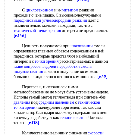
С
цнклогексаном
и н-
гептапом
реакция
проходит очень гладко. С высокомолекулярными
парафиновыми углеводородами реакция
идет с
исключительно малыми выходами, так что с
технической
точки зрения
интереса не представляет.
[c.146]
Ценность получаемой при
швелевании
смолы
определяется главным образом содержанием в ней
парафинов, которые представляют наибольший
интерес и с
точки зрения
рассматриваемых в данной
главе вопросов
.
Задачей
переработки смолы
полукоксования
является получение возможно
больших выходов этого ценного компонента.
[c.49]
Перегревы, и связанное с ними
метанообразование не могут быть устранены нацело.
Используемый метод теплоотвода при синтезе -без
давления
под
средним давлением
с
технической
точки зрения
малоудовлетворителен, так как сам
катализатор благодаря высокому содержанию в нем
кизельгура действует как
теплоизолятор
. Часовая
тепло-
[c.118]
Количественно величину снижения
скорости