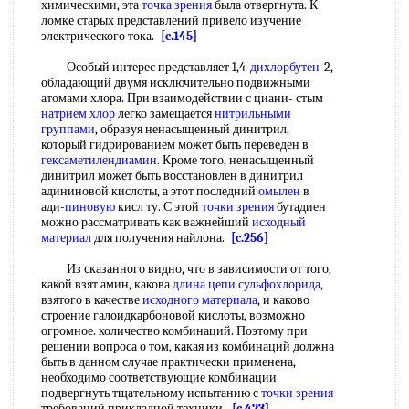
химическими, эта
точка зрения
была отвергнута. К
ломке старых представлений привело изучение
электрического тока.
[c.145]
Особый интерес представляет 1,4-
дихлорбутен
-2,
обладающий двумя исключительно подвижными
атомами хлора. При взаимодействии с циани- стым
натрием хлор
легко замещается
нитрильными
группами
, образуя ненасыщенный динитрил,
который гидрированием может быть переведен в
гексаметилендиамин
. Кроме того, ненасыщенный
динитрил может быть восстановлен в динитрил
адининовой кислоты, а этот последний
омылен
в
ади-
пиновую
кисл ту. С этой
точки зрения
бутадиен
можно рассматривать как важнейший
исходный
материал
для получения найлона.
[c.256]
Из сказанного видно, что в зависимости от того,
какой взят амин, какова
длина цепи
сульфохлорида
,
взятого в качестве
исходного материала
, и каково
строение галоидкарбоновой кислоты, возможно
огромное. количество комбинаций. Поэтому при
решении вопроса о том, какая из комбинаций должна
быть в данном случае практически применена,
необходимо соответствующие комбинации
подвергнуть тщательному испытанию с
точки зрения
требований прикладной техники.
[c.423]